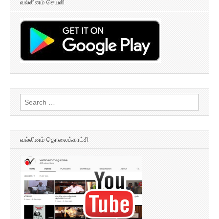
வல்லினம் செயலி
Search
for:
வல்லினம் தொலைக்காட்சி