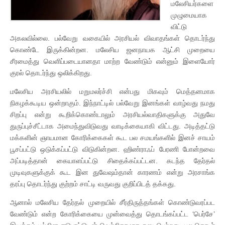
மலேசியர்களை
முழுமையாக
விட்டு
அகலவில்லை. பல்வேறு வகையில் அரசியல் விவாதங்கள் தொடர்ந்து
கொண்டே இருக்கின்றன. மலேசிய ஜனநாயக ஆட்சி முறையை
சீரமைத்து வெளிப்படையானதா மாற்ற வேண்டும் என்னும் இளையோர்
குரல் தொடர்ந்து ஒலிக்கிறது.
மலேசிய அரசியலில் மறுமலர்ச்சி என்பது மிகவும் மெத்தனமாக
நிகழக்கூடிய ஒன்றாகும். இந்நாட்டில் பல்வேறு இனங்கள் வாழ்வது நமது
சிறப்பு என்று கூறிக்கொண்டாலும் அரசியல்வாதிகளுக்கு அதுவே
துருப்புச்சீட்டாக அமைந்துவிடுவது வாடிக்கையாகி விட்டது. அடித்தட்டு
மக்களின் ஞாயமான கோரிக்கைகள் கூட பல சமயங்களில் இனச் சாயம்
பூசப்பட்டு ஒடுக்கப்பட்டு விடுகின்றன. ஹிண்ராஃப் பேரணி போன்றவை
அப்படித்தான் கையாளப்பட்டு சிதைக்கப்பட்டன. கடந்த தேர்தல்
முடிவுகளுக்குக் கூட இன துவேஷம்தான் காரணம் என்று அரசாங்க
தரப்பு தொடர்ந்து குற்றம் சாட்டி வருவது குறிப்பிடத் தக்கது.
ஆனால் மலேசிய தேர்தல் முறையில் சீர்திருத்தங்கள் கொண்டுவரப்பட
வேண்டும் என்ற கோரிக்கையை முன்வைத்து தொடங்கப்பட்ட ‘பெர்சே’