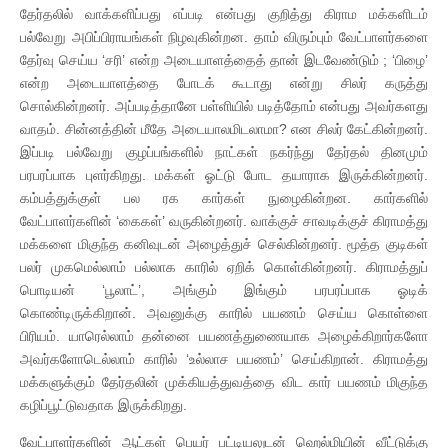
தேர்தலில் வாக்களிப்பது எப்படி என்பது குறித்து கிராம மக்களிடம்
பல்வேறு அபிப்பிராயங்கள் நிழவுகின்றன. தாம் விரும்பும் வேட்பாளர்களை
தேர்வு செய்ய ‘சரி’ என்ற அடையாளத்தைத் தான் இடவேண்டும் ; ‘பிழை’
என்ற அடையாளத்தை போடக் கூடாது என்று சிலர் கருத்து
சொல்கின்றனர். அப்படித்தானே பள்ளியில் படித்தோம் என்பது அவர்களது
வாதம். சின்னத்தின் மீதே அடையாலமிடலாமா? என சிலர் கேட்கின்றனர்.
இப்படி பல்வேறு குழப்பங்களில் நாட்கள் நகர்ந்து தேர்தல் தினமும்
பரபரப்பாக புளர்கிறது. மக்கள் ஓட்டு போட தயாராக இருக்கின்றனர்.
கம்பத்துக்குள் பல ரக கார்கள் நுழைகின்றன. கார்களில்
வேட்பாளர்களின் ‘கைகள்’ வருகின்றனர். வாக்குச் சாவடிக்குச் கிராமத்து
மக்களை மிகுந்த கனிவுடன் அழைத்துச் செல்கின்றனர். மூத்த குடிகள்
பலர் முகமெல்லாம் பல்லாக காரில் ஏறிக் கொள்கின்றனர். கிராமத்துப்
பொடியன் ‘பூலாட்’, அங்கும் இங்கும் பரபரப்பாக ஓடிக்
கொண்டிருக்கிறான். அவனுக்கு காரில் பயணம் செய்ய கொள்ளை
பிரியம். யாரெல்லாம் தன்னை பயணத்துணையாக அழைக்கிறார்களோ
அவர்களோடெல்லாம் காரில் ‘உல்லாச பயணம்’ செய்கிறான். கிராமத்து
மக்களுக்கும் தேர்தலின் முக்கியத்துவத்தை விட கார் பயணம் மிகுந்த
கழிப்பூட்டுவதாக இருக்கிறது.
வேட்பாளர்களின் ஆட்கள் பெயர் பட்டியலுடன் ஹெல்மியின் வீட்டுக்கு