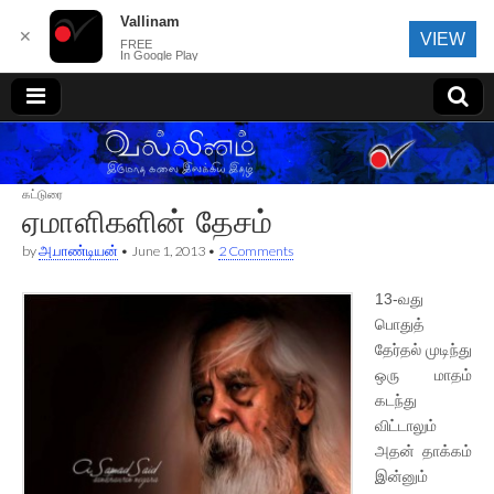
Vallinam
✕
VIEW
FREE
In Google Play
வல்லினம்
கட்டுரை
ஏமாளிகளின் தேசம்
by
அ.பாண்டியன்
•
June 1, 2013
•
2 Comments
13-வது
பொதுத்
தேர்தல் முடிந்து
ஒரு மாதம்
கடந்து
விட்டாலும்
அதன் தாக்கம்
இன்னும்