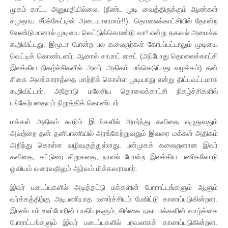
முகம் காட்ட அனுமதியில்லை. (நீண்ட முடி வைத்திருக்கும் ஆண்கள்
சமுதாய சீர்க்கேட்டின் அடையாளமாம்!!). தொலைக்காட்சியில் தோன்ற
வேண்டுமானால் முடியை வெட்டுக்கொண்டு வா! என்று தகவல் அமைச்சு
கூறிவிட்டது. இமூடா போன்ற பல கலைஞர்கள் கோபப்பட்டாலும் முடியை
வெட்டிக் கொண்டனர். ஆனால் சாமாட் சைட் (அப்போது தொலைக்காட்சி
இலக்கிய நிகழ்ச்சிகளில் அவர் அதிகம் பங்கெடுப்பது வழக்கம்) தன்
சிகை அலங்காராத்தை மாற்றிக் கொள்ள முடியாது என்று திட்டவட்டமாக
கூறிவிட்டார். அதோடு மலேசிய தொலைக்காட்சி நிகழ்ச்சிகளில்
பங்கேற்பதையும் நிறுத்திக் கொண்டார்.
மக்கள் அதிகம் கூடும் இடங்களில் அமர்ந்து கவிதை எழுதுவதும்
அவற்றை தன் தனிபாணியில் அரங்கேற்றுவதும் இவரை மக்கள் அதிகம்
அறிந்து கொள்ள வழிவகுத்துள்ளது. பன்முகக் கலைஞனான இவர்
கவிதை, கட்டுரை சிறுகதை, நாவல் போன்ற இலக்கிய பணிகளோடு
ஓவியம் வரைவதிலும் ஆர்வம் மிக்கவராவார்.
இவர் படைப்புகளில் அடித்தட்டு மக்களின் போராட்டங்களும் ஆளும்
வர்க்கத்திற்கு அடிபணியாத உணர்ச்சியும் மேலிட்டு காணப்படுகின்றன.
இரண்டாம் உலப்போரின் பாதிப்புகளும், சிங்கை நகர மக்களின் வாழ்க்கை
போராட்டங்களும் இவர் படைப்புகளில் பரவலாகக் காணப்படுகின்றன.