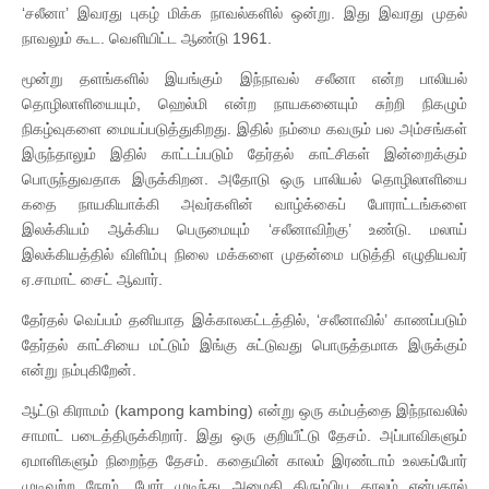
‘சலீனா’ இவரது புகழ் மிக்க நாவல்களில் ஒன்று. இது இவரது முதல்
நாவலும் கூட. வெளியிட்ட ஆண்டு 1961.
மூன்று தளங்களில் இயங்கும் இந்நாவல் சலீனா என்ற பாலியல்
தொழிலாளியையும், ஹெல்மி என்ற நாயகனையும் சுற்றி நிகழும்
நிகழ்வுகளை மையப்படுத்துகிறது. இதில் நம்மை கவரும் பல அம்சங்கள்
இருந்தாலும் இதில் காட்டப்படும் தேர்தல் காட்சிகள் இன்றைக்கும்
பொருந்துவதாக இருக்கிறன. அதோடு ஒரு பாலியல் தொழிலாளியை
கதை நாயகியாக்கி அவர்களின் வாழ்க்கைப் போராட்டங்களை
இலக்கியம் ஆக்கிய பெருமையும் ‘சலீனாவிற்கு’ உண்டு. மலாய்
இலக்கியத்தில் விளிம்பு நிலை மக்களை முதன்மை படுத்தி எழுதியவர்
ஏ.சாமாட் சைட் ஆவார்.
தேர்தல் வெப்பம் தனியாத இக்காலகட்டத்தில், ‘சலீனாவில்’ காணப்படும்
தேர்தல் காட்சியை மட்டும் இங்கு சுட்டுவது பொருத்தமாக இருக்கும்
என்று நம்புகிறேன்.
ஆட்டு கிராமம் (kampong kambing) என்று ஒரு கம்பத்தை இந்நாவலில்
சாமாட் படைத்திருக்கிறார். இது ஒரு குறியீட்டு தேசம். அப்பாவிகளும்
ஏமாளிகளும் நிறைந்த தேசம். கதையின் காலம் இரண்டாம் உலகப்போர்
முடிவுற்ற நேரம். போர் முடிந்து அமைதி திரும்பிய காலம் என்பதால்