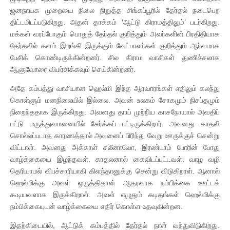
ஜனநாயக முறையை நிலை நிறுத்த சிங்கப்பூரில் தேர்தல் நடைபெற
திட்டமிடப்படுகிறது. அதன் தாக்கம் ‘ஆட்டு கிராமத்திலும்’ படர்கிறது.
மக்கள் வரப்போகும் பொதுத் தேர்தல் குறித்தும் அவர்களின் பிரதிதியாக
தேர்தலில் களம் இறங்கி இருக்கும் வேட்பாளர்கள் குறித்தும் ஆர்வமாக
பேசிக் கொண்டிருக்கின்றனர். சில கிராம வாசிகள் துணிச்சலாக
ஆளுவோரை விமர்சிக்கவும் செய்கின்றனர்.
அதே கம்பத்து வாசியான ஹெல்மி இந்த ஆரவாரங்கள் எதிலும் கலந்து
கொள்ளும் மனநிலையில் இல்லை. அவன் உலகம் சோகமும் நிசப்தமும்
நிறைந்ததாக இருக்கிறது. அவனது தாய் முற்றிய காசநோயால் அவதிப்
பட்டு மருத்துவமனையில் சேர்க்கப் பட்டிருக்கிறார். அவனது காதலி
சொல்லப்படாத காரணத்தால் அவனைப் பிரிந்து வேறு ஊருக்குச் சென்று
விட்டாள். அவனது அக்காள் சலீனாவோ, இரண்டாம் போரின் போது
வாழ்க்கையை இழந்தவள். காதலனால் கைவிடப்பட்டவள். வாழ வழி
தெரியாமல் விபச்சாரியாகி கிளந்தானுக்கு சென்று விடுகிறாள். ஆனால்
ஹெல்மிக்கு அவள் ஒருத்திதான் ஆதரவாக நம்பிக்கை ஊட்டக்
கூடியவளாக இருக்கிறாள். அவள் எழுதும் கடிதங்கள் ஹெல்மிக்கு
நம்பிக்கையுடன் வாழ்க்கையை எதிர் கொள்ள உதவுகின்றன.
இதற்கிடையில், ஆட்டுக் கம்பத்தில் தேர்தல் நாள் வந்துவிடுகிறது.