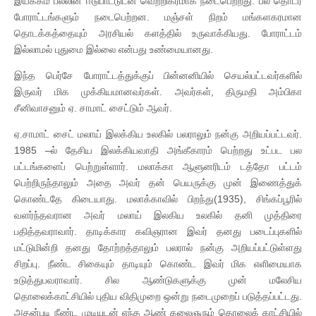
இயக்கம் பல்லின ஈடுபாட்டுடன் வெற்றிகரமாக நடைபெற்றது. பல தொடர்
போராட்டங்களும் நடைபெற்றன. மஞ்சள் நிறம் மங்களகரமான
தொடக்கத்தையும் அரசியல் களத்தில் உருவாக்கியது. போராட்டம்
இல்லாமல் புதுமை இல்லை என்பது உண்மையானது.
இந்த பெர்சே போராட்டத்துக்குப் பின்னனியில் செயல்பட்டவர்களில்
இருவர் மிக முக்கியமானவர்கள். அவர்கள், திருமதி அம்பிகா
சீனிவாசனும் ஏ. சாமாட் சைட்டும் ஆவர்.
ஏ.சாமாட் சைட் மலாய் இலக்கிய உலகில் பலராலும் நன்கு அறியப்பட்டவர்.
1985 –ல் தேசிய இலக்கியவாதி அங்கீகாரம் பெற்றது உட்பட பல
பட்டங்களைப் பெற்றுள்ளார். மலாக்கா ஆளுனரிடம் டத்தோ பட்டம்
பெற்றிருந்தாலும் அதை அவர் தன் பெயருக்கு முன் இணைத்துக்
கொண்டதே கிடையாது. மலாக்காவில் பிறந்து(1935), சிங்கப்பூரில்
வளர்ந்தவரான அவர் மலாய் இலகிய உலகில் தனி முத்திரை
பதித்தவராவார். தாடிக்கார கவிஞரான இவர் தனது படைப்புகளில்
மட்டுமின்றி தனது தோற்றத்தாலும் பலரால் நன்கு அறியப்பட்டுள்ளது
சிறப்பு. நீண்ட சிகையும் தாடியும் கொண்ட இவர் மிக எளிமையாக
உடுத்துபவராவார். சில ஆண்டுகளுக்கு முன் மலேசிய
தொலைக்காட்சியில் புதிய விதிமுறை ஒன்று நடைமுறைப் படுத்தப்பட்டது.
அதன்படி நீண்ட முடியுடன் எந்த ஆண் கலைஞரும் தொலைக் காட்சியில்