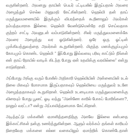
வருகின்றனர். அவனது தாயின் பெயர் பட்டியலில் இருப்பதால் அவரை
அழைத்துச் செல்ல அனுமதி கேட்கின்றனர். ஹெல்மி தன் தாய்
மருத்துவமணையில் இருக்கும் விபரத்தைக் கூறினாலும் அவர்கள்
நம்பத்தயாராக இல்லை. ஹெல்மி வேண்டுமென்றே சதி செய்வதாக
குற்றம் சாட்டி அவனுடன் வம்பாடுகின்றனர். சிலர் மருத்துவமனைக்கே
அவரை அழைத்து வர ஓடுகின்றனர். ஒரே ஒரு ஓட்டின்
முக்கியத்துவத்தை அவர்கள் கூறுகின்றனர். மிகுந்த மனக்குழப்பமும்
கோபமும் கொண்ட ஹெல்மி “ இப்போது இவ்வளவு பரிவு காட்டும் நீங்கள்
என் தாய் நோயில் வாடிக் கிடந்த போது ஏன் உதவிக்கு வரவில்லை” என்று
சாடுகிறான்.
அப்போது அங்கு வரும் போலீஸ் அதிகாரி ஹெல்மியின் அன்னையின் உடல்
நிலை மிகவும் மோசமாக இருப்பதாகவும் ஹெல்மியை மருத்துவர் உடனே
அழைத்ததாகவும் கூறுகிறான். ஹெல்மி உடனடியாக மருத்துவமனைக்கு
விரையும் போது பூலாட் ஓடி வந்து “அண்ணே காரில் போகப் போரிங்களா?,
நானும் வரட்டா? என்று அப்பாவித்தனமாக கேட்கிறான்.
அடித்தட்டு மக்களின் ஏமாளித்தனதிற்கு அளவே இல்லை என்பதை
இக்காட்சிகள் நன்கு உணர்த்துகின்றன. ஆளும் வர்க்கம் தங்கள் காரியம்
நிறைவேற மக்களை எல்லா வகையிலும் ஏமாற்றிக் கொண்டேதான்