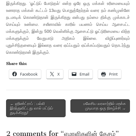
இருக்கிறது. ‘ஓட்டுப் போடுதல்’ என்ற ஒரே ஒரு மக்கள் உரிமையையும்
உணராத மக்கள் கூட்டம் 13வது பொதுத்தேர்தல் வரை நம் கண்முன்னே
நடமாடிக் கொண்டுதான் இருக்கிறது என்பது நம்மை திக்கு முக்காடச்
செய்யும் உண்மை. சலீனாவில் காரில் பயணம் செய்ய ஆசைபட்ட
மக்களுக்கும், இன்று 500 வெள்ளிக்கு ஆசைபட்டு ஓட்டுரிமையை விற்ற
மக்களுக்கும் வேறுபாடு அதிகம் இல்லை. விழிப்புணர்வும்
புதுச்சிந்தனையும் இல்லாத வரை ஏய்ப்பதும் ஏய்க்கப்படுவதும் தொடர்ந்து
கொண்டுதான் இருக்கும்.
Share this:
Facebook
X
Email
Print
Post
← ஹிண்ட்ராப் : பல்லி
மலேசிய வரலாற்றில் மறக்க
இறந்துவிட்டது வால் மட்டும்
முடியாத ஒரு நிகழ்ச்சி →
navigation
துடிக்கிறது!
2 comments for “
ஏமாளிகளின் தேசம்
”