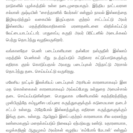
நாடுகளில் புழக்கத்தில் உள்ள நடைமுறையாகும். இந்திய நாட்டவரான
சல்மான் ருஷ்டியின் “சைத்தானிக் வேர்சுஸ்’ என்னும் நாவல் இஸ்லாத்தை
இழிவுபடுத்தும் வகையில் இருப்பதாக குற்றம் சாட்டப்பட்டு அவர்
இஸ்லாமிய மதத்தீவிரவாதிகளால் மரணதண்டனை விதிக்கப்பட்டு
வேட்டையாடப்பட்டார். பாதுகாப்பு கருதி அவர் பிரிட்டனில் அடைக்கலம்
பெற்று தொடர்ந்து எழுதிவருகிறார்.
வங்காளதேச பெண் படைப்பாளியான தஸ்லீமா நஸ்ருதீன் இஸ்லாம்
மதத்தில் பெண்கள் மீது நடத்தப்படும் அதிகார கட்டுப்பாடுகளுக்கு
எதிராக குரல் கொடுப்பதால் அவரது படைப்புகள் அந்நாட்டு அரசால்
தொடர்ந்து தடை செய்யப்பட்டு வருகிறது.
மலேசிய நாட்டில் இலக்கியப் படைப்புகள் அரசியல் காரணமாகவும் இன
மத கொள்கைகள் காரணமாகவும் அவ்வப்போது உள்துறை அமைச்சால்
தடை செய்யப்படுகின்றன. பொதுவாக மலேசியாவில் சுதந்திரத்திற்கு
முன்பிருந்தே கம்யூனீஸ பரப்புரை கருத்துகளுக்குக் கடுமையான தடைச்
சட்டம் உள்ளது. அதேபோல் இஸ்லாத்துக்கு எதிரான கருத்துகளுக்கும்
இங்கு தடை உள்ளது. ஆயினும் இனப் பதற்றம் காரணமாக சில வரலாற்று
உண்மைகளும் மறைக்கப்படும் நிலையும் ஏற்படுவது உண்டு. உதாரணமாக,
வழக்கறிஞர் ஆறுமுகம் அவர்கள் எழுதிய ‘கம்போங் மேடான்’ என்னும்