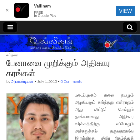
Vallinam
✕
VIEW
FREE
In Google Play
வல்லினம்
கட்டுரை
பேனாவை முறிக்கும் அதிகார
கரங்கள்
by
அ.பாண்டியன்
•
July 1, 2015
•
0 Comments
படைப்புலகம் கலை நயமும்
அழகியலும் சார்ந்தது என்றாலும்
அது விட்டுச் செல்லும்
தாக்கமானது அதிகார
வர்க்கத்திற்கு எப்போதும்
அச்சுறுத்தல் தருவதாகவே
இருக்கிறது. தீவிர நிகழ்த்துக்