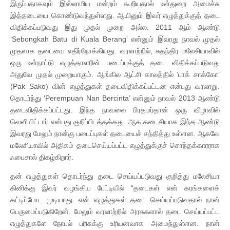
இருப்பதாகவும் இஸ்லாமிய மன்றம் கூறியதால் உள்துறை அமைச்சு
இத்தடையை கொண்டுவந்துள்ளது. ஆயினும் இவர் எழுத்துக்குத் தடை
விதிக்கப்படுவது இது முதல் முறை அல்ல. 2011 ஆம் ஆண்டு
‘Sebongkah Batu di Kuala Berang’ என்னும் இவரது நாவல் முதல்
முதலாக தடையை எதிர்நோக்கியது. வரலாற்றில், சுதந்திர மலேசியாவில்
ஒரு உள்நாட்டு எழுத்தாளரின் படைப்புக்குத் தடை விதிக்கப்படுவது
அதுவே முதல் முறையாகும். ஆங்கில ஆட்சி காலத்தில் ‘பாக் சாக்கோ’
(Pak Sako) வின் எழுத்துகள் தடைவிதிக்கப்பட்டன என்பது வரலாறு.
தொடர்ந்து ‘Perempuan Nan Bercinta’ என்னும் நாவல் 2013 ஆண்டு
தடைவிதிக்கப்பட்டது. இந்த நாவலை பிரதமர்தான் ஒரு விழாவில்
வெளியிட்டார் என்பது குறிப்பிடத்தக்கது. ஆக கடைசியாக இந்த ஆண்டு
இவரது மேலும் நான்கு படைப்புகள் தடையைச் சந்தித்து உள்ளன. ஆகவே
மலேசியாவில் அதிகம் தடைசெய்யப்பட்ட எழுத்துக்குச் சொந்தக்காரராக
ஃபைசால் திகழ்கிறார்.
தன் எழுத்துகள் தொடர்ந்து தடை செய்யப்படுவது குறித்து மலேசியா
கினிக்கு இவர் வழங்கிய பேட்டியில் “தடைகள் என் கரங்களைக்
கட்டிப்போட முடியாது. என் எழுத்துகள் தடை செய்யப்படுவதால் நான்
பெருமைப்படுகிறேன். மேலும் வரலாற்றில் அரசுகளால் தடை செய்யப்பட்ட
எழுத்துகளே நோபல் பரிசுக்கு உரியனவாக அமைந்துள்ளன. நான்