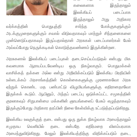
கலைகளாக இருந்தாலும்
இலக்கியப் படைப்பாக
இருந்தாலும் அது அதிகார
வர்க்கத்தின் பொதுபுத்தி சார்ந்த போக்குகளுக்கும்
அடக்குமுறைகளுக்கும் சவால் விடுவதாகவும் மாற்றுச் சிந்தனைகளை
முன்னெடுப்பதாகவும் இருப்பதால்தான் அரசுகள் படைப்பாளர்கள் மேல்
அவ்வப்போது நெருக்கடிகள் கொடுத்தவண்ணம் இருக்கின்றன.
அரசுகளால் இலக்கியப் படைப்புகள் தடைசெய்யப்படுதல் என்பது மிக
கவனமாக ஆராயப்படவேண்டிய ஒரு நிகழ்வாகும். பொதுமக்கள்
வாசிக்கத் தக்கன அல்ல என்று அறிவிக்கப்படும் இலக்கிய பிரதியின்
உள்ளடக்கம் அரசாங்கத்தின் கொள்கைகளுக்கு முரணாகவோ அரசு
ஏற்றுக் கொண்ட மத பண்பாட்டு விழுமியங்களுக்கு எதிரானதாவோ
இருக்கக் கூடும். ஆயினும், அந்தப் படைப்பு ஒடுக்கப்பட்ட சமூகத்தின்
குரலாகவும் சிறுபான்மை மக்களின் ஞாயங்களைப் பேசும் எழுத்தாகவும்
இருக்கும்போது அதிகார தரப்பின் நிலை கேள்விக்கு உட்படுத்தப்படுகிறது.
இலக்கிய உலகுக்குத் தடை என்பது ஒரு துக்க நிகழ்வாக அமைந்தாலும்
சமுதாய வெளியில் தடை என்பதே எதிர்மறை விளம்பரமாக
அமைந்துவிடுகிறது. மேலும் இலக்கியத்திற்கு விதிக்கப்படும் தடை,