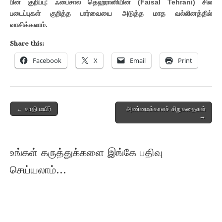
பின் குறிப்பு: ஃபைசால் தெஹ்ரானியின் (Faisal Tehrani) சில
படைப்புகள் குறித்த பார்வையை அடுத்த மாத வல்லினத்தில்
வாசிக்கலாம்.
Share this:
Facebook
X
Email
Print
Post
← சாதி மயிர்
அண்மைக்காலச் சிறுகதைகள்
→
navigation
உங்கள் கருத்துக்களை இங்கே பதிவு
செய்யலாம்...