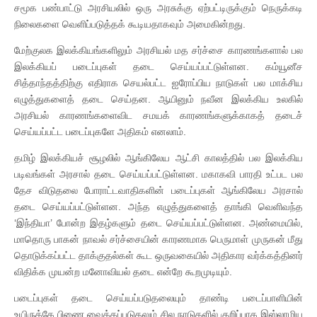
சமூக பண்பாட்டு அரசியலில் ஒரு அரசுக்கு ஏற்பட்டிருக்கும் நெருக்கடி
நிலைகளை வெளிப்படுத்தக் கூடியதாகவும் அமைகின்றது.
மேற்குலக இலக்கியங்களிலும் அரசியல் மத சர்ச்சை காரணங்களால் பல
இலக்கியப் படைப்புகள் தடை செய்யப்பட்டுள்ளன. கம்யூனீச
சித்தாந்தத்திற்கு எதிராக செயல்பட்ட ஐரோப்பிய நாடுகள் பல மாக்சிய
எழுத்துகளைத் தடை செய்தன. ஆயினும் நவீன இலக்கிய உலகில்
அரசியல் காரணங்களைவிட சமயக் காரணங்களுக்காகத் தடைச்
செய்யப்பட்ட படைப்புகளே அதிகம் எனலாம்.
தமிழ் இலக்கியச் சூழலில் ஆங்கிலேய ஆட்சி காலத்தில் பல இலக்கிய
படிவங்கள் அரசால் தடை செய்யப்பட்டுள்ளன. மகாகவி பாரதி உட்பட பல
தேச விடுதலை போராட்டவாதிகளின் படைப்புகள் ஆங்கிலேய அரசால்
தடை செய்யப்பட்டுள்ளன. அந்த எழுத்துகளைத் தாங்கி வெளிவந்த
‘இந்தியா’ போன்ற இதழ்களும் தடை செய்யப்பட்டுள்ளன. அண்மையில்,
மாதொரு பாகன் நாவல் சர்ச்சையின் காரணமாக பெருமாள் முருகன் மீது
தொடுக்கப்பட்ட தாக்குதல்கள் கூட ஒருவகையில் அதிகார வர்க்கத்தினர்
விதிக்க முயன்ற மனோவியல் தடை என்றே கூறமுடியும்.
படைப்புகள் தடை செய்யப்படுதலையும் தாண்டி படைப்பாளியின்
உயிருக்கே பிணை வைக்கப்படுதலும் சில நாடுகளில் குறிப்பாக இஸ்லாமிய