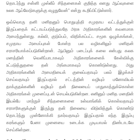
தொடர்ந்து சன்னி முஸ்லீம் சிந்தனைகள் குறித்த எனது ஆய்வுகளை
உலக ஆய்வேடுகளுக்கு எழுதுவேன்” என்று கூறிப்பிட்டுள்ளார்.
ஒவ்வொரு தனி மனிதனும் பொதுபுத்தி சமுதாய வட்டத்துக்குள்
இருப்பதைக் கட்டாயப்படுத்துவதே அரசு அதிகாரங்களின் கவனமாக
அமைந்துள்ளது. கல்வி, குடும்பம், விதிக்கப்பட்ட சமூக ஒழுக்கங்கள்,
சமுதாய அமைப்புகள் போன்ற பல வழிகளிலும் மனிதன்
சராசரியாக்கப்படுகின்றான். ஆயினும் படைப்புக் கலை என்பது கலக
மனத்தின் வெளிப்பாடாகவும் அதிகாரங்களைக் கேள்விக்கு
உட்படுத்துதலை தன் அங்கமாகவும் கொண்டுள்ளது. அது
அதிகாரங்களின் அமைதியைக் குலைப்பதாயும் பலம் இழக்கச்
செய்வதாயும் இருப்பதால் சட்டத்தின் வழியும் மனோவியல்
தாக்குதல்களின் வழியும் தன் நிலையைப் பாதுகாத்துக்கொள்ள
அதிகாரங்கள் முனைப்புடன் செயல்படுகின்றன. எனினும் மனித மனதின்
இயல்பே மாற்றுச் சிந்தனைகளை உள்வாங்கிக் கொள்வதாயும்
சராசரிகளுக்குள் இருந்து தன் நிலையை விடுவித்துக் கொண்டு
தொடர்ந்து முன்னோக்கி நகர்வதாயும் இருப்பதால் எந்த இரும்பு
கரங்களும் பேனா முனையை உடைக்க முடியாமல் திண்டாடவே
செய்கின்றன.