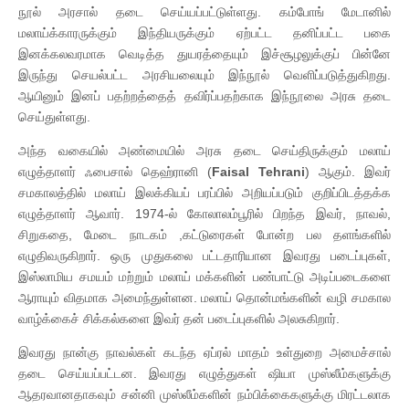
நூல் அரசால் தடை செய்யப்பட்டுள்ளது. கம்போங் மேடானில்
மலாய்க்காரருக்கும் இந்தியருக்கும் ஏற்பட்ட தனிப்பட்ட பகை
இனக்கலவரமாக வெடித்த துயரத்தையும் இச்சூழலுக்குப் பின்னே
இருந்து செயல்பட்ட அரசியலையும் இந்நூல் வெளிப்படுத்துகிறது.
ஆயினும் இனப் பதற்றத்தைத் தவிர்ப்பதற்காக இந்நூலை அரசு தடை
செய்துள்ளது.
அந்த வகையில் அண்மையில் அரசு தடை செய்திருக்கும் மலாய்
எழுத்தாளர் ஃபைசால் தெஹ்ரானி (
Faisal Tehrani
) ஆகும். இவர்
சமகாலத்தில் மலாய் இலக்கியப் பரப்பில் அறியப்படும் குறிப்பிடத்தக்க
எழுத்தாளர் ஆவார். 1974-ல் கோலாலம்பூரில் பிறந்த இவர், நாவல்,
சிறுகதை, மேடை நாடகம் ,கட்டுரைகள் போன்ற பல தளங்களில்
எழுதிவருகிறார். ஒரு முதுகலை பட்டதாரியான இவரது படைப்புகள்,
இஸ்லாமிய சமயம் மற்றும் மலாய் மக்களின் பண்பாட்டு அடிப்படைகளை
ஆராயும் விதமாக அமைந்துள்ளன. மலாய் தொன்மங்களின் வழி சமகால
வாழ்க்கைச் சிக்கல்களை இவர் தன் படைப்புகளில் அலசுகிறார்.
இவரது நான்கு நாவல்கள் கடந்த ஏப்ரல் மாதம் உள்துறை அமைச்சால்
தடை செய்யப்பட்டன. இவரது எழுத்துகள் ஷியா முஸ்லீம்களுக்கு
ஆதரவானதாகவும் சன்னி முஸ்லீம்களின் நம்பிக்கைகளுக்கு மிரட்டலாக