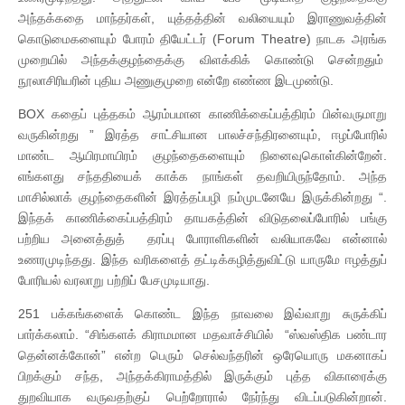
அந்தக்கதை மாந்தர்கள், யுத்தத்தின் வலியையும் இராணுவத்தின்
கொடுமைகளையும் போரம் தியேட்டர் (Forum Theatre) நாடக அரங்க
முறையில் அந்தக்குழந்தைக்கு விளக்கிக் கொண்டு சென்றதும்
நூலாசிரியரின் புதிய அணுகுமுறை என்றே எண்ண இடமுண்டு.
BOX கதைப் புத்தகம் ஆரம்பமான காணிக்கைப்பத்திரம் பின்வருமாறு
வருகின்றது ” இரத்த சாட்சியான பாலச்சந்திரனையும், ஈழப்போரில்
மாண்ட ஆயிரமாயிரம் குழந்தைகளையும் நினைவுகொள்கின்றேன்.
எங்களது சந்ததியைக் காக்க நாங்கள் தவறியிருந்தோம். அந்த
மாசில்லாக் குழந்தைகளின் இரத்தப்பழி நம்முடனேயே இருக்கின்றது “.
இந்தக் காணிக்கைப்பத்திரம் தாயகத்தின் விடுதலைப்போரில் பங்கு
பற்றிய அனைத்துத் தரப்பு போராளிகளின் வலியாகவே என்னால்
உணரமுடிந்தது. இந்த வரிகளைத் தட்டிக்கழித்துவிட்டு யாருமே ஈழத்துப்
போரியல் வரலாறு பற்றிப் பேசமுடியாது.
251 பக்கங்களைக் கொண்ட இந்த நாவலை இவ்வாறு சுருக்கிப்
பார்க்கலாம். “சிங்களக் கிராமமான மதவாச்சியில் “ஸ்வஸ்திக பண்டார
தென்னக்கோன்” என்ற பெரும் செல்வந்தரின் ஒரேயொரு மகனாகப்
பிறக்கும் சந்த, அந்தக்கிராமத்தில் இருக்கும் புத்த விகாரைக்கு
துறவியாக வருவதற்குப் பெற்றோரால் நேர்ந்து விடப்படுகின்றான்.