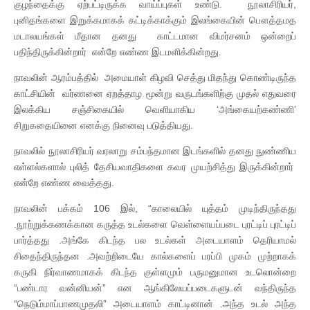
குழந்தைக்கு ஏற்பட்டிருக்க வாய்ப்புகள் உண்டு. நூலாசிரியர்,
புனிதங்களை இறுக்கமாகக் கட்டிக்காக்கும் இலங்கையின் பௌத்தமத
மடாலயங்கள் மீதான தனது காட்டமான விமர்சனம் ஒன்றைப்
பதிந்திருக்கின்றார் என்றே எண்ண இடமளிக்கின்றது.
நாவலின் ஆரம்பத்தில் அமையாள் கிழவி செத்து மிதந்து கொண்டிருந்த
காட்சியின் வர்ணனை ஏறத்தாழ மூன்று வருடங்களிற்கு முதல் எதுவரை
இலக்கிய சஞ்சிகையில் வெளியாகிய ‘அங்கையற்கண்ணி’
சிறுகதையினை எனக்கு நினைவு படுத்தியது.
நாவலில் நூலாசிரியர் வரலாறு சம்பந்தமான இடங்களில் தனது நுண்ணிய
எள்ளல்களால் புலித் தேசியவாதிகளை கவர முயற்சித்து இருக்கின்றார்
என்றே எண்ண வைத்தது.
நாவலின் பக்கம் 106 இல், “காலையில் யுத்தம் முடிந்திருந்தது
.நூற்றுக்கணக்கான கருத்த உடல்களை வெள்ளையப்படை புரட்டிப் புரட்டிப்
பார்த்தது .அங்கே கிடந்த பல உடல்கள் அடையாளம் தெரியாமல்
சிதைந்திருந்தன .அவற்றிடையே கால்களைப் பரப்பி முகம் முற்றாகக்
கருகி நிர்வாணமாகக் கிடந்த குள்ளமும் பருமனுமான உடலொன்றை
“பண்டார வன்னியன்” என ஆங்கிலேயப்படைகளுடன் வந்திருந்த
“நெடும்மாப்பாணமுதலி” அடையாளம் காட்டினான் .அந்த உடல் அந்த