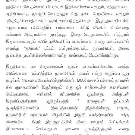
நந்திக்கடலில் தலைவர் பிரபாகரன் இறக்கவில்லை என்றும், ஐந்தாம் கட்ட
ஈழப்போருக்கு முயற்சி செய்தாலும் அது நடை பெறவில்லை என்றும்
புலித்தேசியவாதிகளைக் குளிர்மைப்படுத்துகின்றார். இது நூலாசிரியரின்
வழமையான புலியெதிர்ப்பு பார்வையை விட்டு விலகிச் செல்வதை
என்னால் அவதானிக்க முடிந்தது. இதை வேறுவகையில் பார்த்தால்
இதுவரைகாலமும் கடும் புலியெதிர்ப்பு வாதங்களை தனது படைப்புகளில்
வைத்து “துரோகி” பட்டம் பெற்றுக்கொண்ட நூலாசிரியர், அதை
துடைக்க முயற்சிக்கின்றாரா? என்று எண்ணவும் இடமளிக்கின்றது.
இறுதியாக, பல சிறுகதைகள் மூலம் வாசகர்களிடையே பலத்த
அதிர்வுகளை ஏற்படுத்திய நூலாசிரியர் நாவல் என்று வரும்பொழுது
தழும்பல் நிலையையே ஏற்படுத்துகின்றார். BOX கதைப் புத்தகம் நாவலில்
சில குறைபாடுகள் இருந்தாலும் அது ஓர் காற்றடைத்த கனதியான
பெட்டியாகவே என்னால் தீர்மானிக்க முடிந்தது. அத்துடன்
இறுதிப்பகுதியான “முற்றுப்பகுதி ” நாவலுடன் ஒட்டாமல்
துருத்திக்கொண்டு இடைஞ்சலாகவே இருக்கின்றது. மாறாக,
நூலாசிரியர் அமையாள் கிழவியின் இறுதி யாத்திரையில் சந்த
ஸ்வஸ்திக தேரர் இராணுவத்தின் திரை மறைவுப் பெட்டிக்குள்
நிர்வாணமாக செல்வதுடன் நாவலை முடித்திருந்தால் கதை