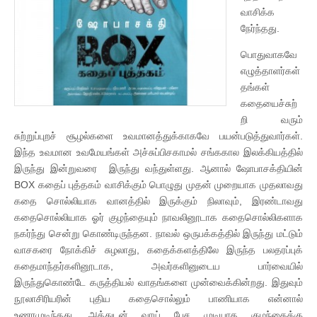
வாசிக்க
நேர்ந்தது.
பொதுவாகவே
எழுத்தாளர்கள்
தங்கள்
கதையைச்சுற்
றி வரும்
சுற்றுப்புறச் சூழல்களை உவமானத்துக்காகவே பயன்படுத்துவார்கள்.
இந்த உவமான உவமேயங்கள் அச்சுப்பிசகாமல் சங்ககால இலக்கியத்தில்
இருந்து இன்றுவரை இருந்து வந்துள்ளது. ஆனால் ஷோபாசக்தியின்
BOX கதைப் புத்தகம் வாசிக்கும் பொழுது முதன் முறையாக முதலாவது
கதை சொல்லியாக வானத்தில் இருக்கும் நிலாவும், இரண்டாவது
கதைசொல்லியாக ஓர் குழந்தையும் நாவலினூடாக கதைசொல்லிகளாக
நகர்ந்து சென்று கொண்டிருந்தன. நாவல் ஒருபக்கத்தில் இருந்து மட்டும்
வாசகரை நோக்கிச் சுழலாது, கதைக்களத்திலே இருந்த பலதரப்புக்
கதைமாந்தர்களினூடாக, அவர்களினுடைய பார்வையில்
இருந்துகொண்டே கருத்தியல் வாதங்களை முன்வைக்கின்றது. இதுவும்
நூலாசிரியரின் புதிய கதைசொல்லும் பாணியாக என்னால்
உணரமுடிந்தது. அத்துடன் வாய் பேச முடியாத குழந்தைக்கு