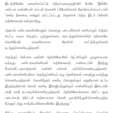
இடத்திலேயே புதைக்கப்பட்டு அந்தப்புதைகுழியின் மேலே “இங்கே
பண்டார வன்னியன் கப்டன் வொண் ட்ரிபோர்க்கால் தோற்கடிக்கப்பட்டான்
“என்ற நினைவு கல்லும் நாட்டப்பட்டது அதனால் அந்த இடம் பின்னர்
கற்சிலைமடு என்றாயிற்று.
ஆனால் பண்டாரவன்னியனும் அவனது படைவீரர்கள் எண்மாரும் அந்தப்
பெட்டி வடிவ நெருப்பு முற்றுகையை உடைத்துக்கொண்டு ஏற்கனவே
வெளியேறி வவுனியாவை நோக்கி காட்டுக்குள்ளால்
நடந்துகொண்டிருந்தனர் .
அதற்குப் பின்பாக வன்னி ஆங்கிலேயரின் ஆட்சிக்குள் முழுமையாக
வந்தது .பண்டாரவன்னியன் கற்சிலைமடு சண்டையில் இறந்து
போய்விட்டதாகத்தான் வன்னி மக்கள் நம்பிக்கொண்டிருந்தனர்.
பண்டாரவன்னியனோ அதற்குப்பின்பும் ஏழு ஆண்டுகள் மறைந்து வாழ்ந்து
கொண்டிருந்தான். அவனிற்கும் கண்டி அரசனுக்கும் உறுதியான நடப்பு
இருந்ததினால் அவன் கண்டி இராஜியத்துக்கும் வன்னிக்கும் இடையில்
மாறி மாறி நடமாடிக்கொண்டிருந்தான் .ஆங்கிலேயர்களை விரட்ட ஒரு
படையைத் திரட்டக் கடுமையாக அவன் முயற்சித்துக்கொண்டிருந்த
போதும் அது சாத்தியமில்லாமலேயே இருந்தது “.
இங்கு நூலாசிரியர் இரண்டு விதமான செய்திகளை சொல்லி