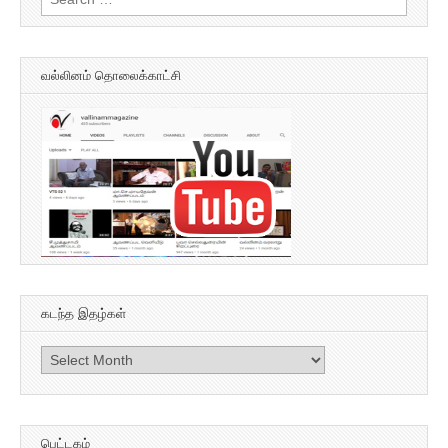
for:
வல்லினம் தொலைக்காட்சி
கடந்த இதழ்கள்
கடந்த
இதழ்கள்
பெட்டகம்