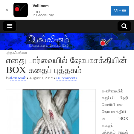
Vallinam
✕
VIEW
FREE
In Google Play
வல்லினம்
புத்தகப்பார்வை
எனது பார்வையில் ஷோபாசக்தியின்
BOX கதைப் புத்தகம்
by
கோமகன்
•
August 1, 2015
•
0 Comments
அண்மையில்
கறுப்புப் பிரதி
வெளியீடான
ஷோபாசக்தியி
ன் ‘BOX
கதைப்
புத்தகம்’ நாவல்