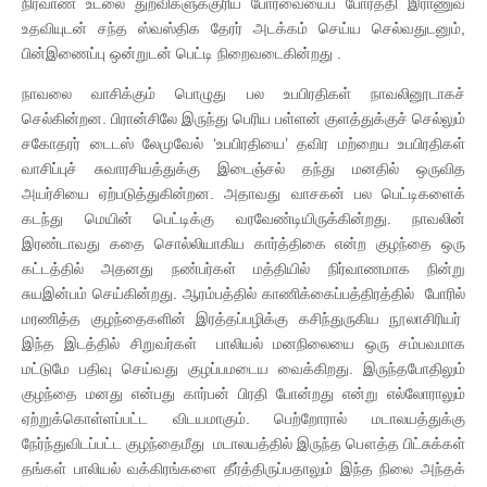
நிர்வாண உடலை துறவிகளுக்குரிய போர்வையைப் போர்த்தி இராணுவ
உதவியுடன் சந்த ஸ்வஸ்திக தேரர் அடக்கம் செய்ய செல்வதுடனும்,
பின்இணைப்பு ஒன்றுடன் பெட்டி நிறைவடைகின்றது .
நாவலை வாசிக்கும் பொழுது பல உபபிரதிகள் நாவலினூடாகச்
செல்கின்றன. பிரான்சிலே இருந்து பெரிய பள்ளன் குளத்துக்குச் செல்லும்
சகோதரர் டைடஸ் லேமுவேல் ‘உபபிரதியை’ தவிர மற்றைய உபபிரதிகள்
வாசிப்புச் சுவாரசியத்துக்கு இடைஞ்சல் தந்து மனதில் ஒருவித
அயர்சியை ஏற்படுத்துகின்றன. அதாவது வாசகன் பல பெட்டிகளைக்
கடந்து மெயின் பெட்டிக்கு வரவேண்டியிருக்கின்றது. நாவலின்
இரண்டாவது கதை சொல்லியாகிய கார்த்திகை என்ற குழந்தை ஒரு
கட்டத்தில் அதனது நண்பர்கள் மத்தியில் நிர்வாணமாக நின்று
சுயஇன்பம் செய்கின்றது. ஆரம்பத்தில் காணிக்கைப்பத்திரத்தில் போரில்
மரணித்த குழந்தைகளின் இரத்தப்பழிக்கு கசிந்துருகிய நூலாசிரியர்
இந்த இடத்தில் சிறுவர்கள் பாலியல் மனநிலையை ஒரு சம்பவமாக
மட்டுமே பதிவு செய்வது குழப்பமடைய வைக்கிறது. இருந்தபோதிலும்
குழந்தை மனது என்பது கார்பன் பிரதி போன்றது என்று எல்லோராலும்
ஏற்றுக்கொள்ளப்பட்ட விடயமாகும். பெற்றோரால் மடாலயத்துக்கு
நேர்ந்துவிடப்பட்ட குழந்தைமீது மடாலயத்தில் இருந்த பௌத்த பிட்சுக்கள்
தங்கள் பாலியல் வக்கிரங்களை தீர்த்திருப்பதாலும் இந்த நிலை அந்தக்