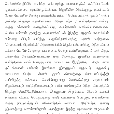
செல்வச்செழிப்பில் வளர்ந்த சந்தவுக்கு மடாலயத்தின் கட்டுப்பாடுகள்
குடைச்சல்களை ஏற்படுத்துகின்றன. இறுதியில் அங்கிருந்து தப்பி கால்
போன போக்கில் சென்று வன்னியில் உள்ள ” பெரிய பள்ளன் குளம் ” என்ற
குக்கிராமத்துக்கு வருகின்றான். அங்கு சந்த ,” கார்த்திகை” என்று
அந்த மக்களால் அழைக்கப்பட்டு, அவர்களின் செல்லப்பிள்ளையாக
பெரிய பள்ளன் குளத்து அணைக்கட்டில் இருந்த ஆதாம் சுவாமியின்
கல்லறை வீட்டில் வாழ்ந்து வருகின்றான்.அங்கு அவன் கூடுதலாக
“அமையாள் கிழவியின்” அரவணைப்பில் இருந்தான். பசிக்கு அந்த கிராம
மக்கள் போடும் சோற்றை யாசகமாக பெற்று உண்கின்றான். அவன் அந்த
மக்களின் செல்லப்பிள்ளையாக மாற வேண்டிய முக்கிய காரணமாக
கார்த்திகை வாய் பேசமுடியாத ஊமையாக இருந்ததே . சிறிய கால
ஓட்டங்களின் பின்னர் இலங்கை இராணுவம் அதிஉயர் பாதுகாப்பு
வலயமாக பெரிய பள்ளன் குளம் கிராமத்தை பிரகடனப்படுத்தி
அங்கிருந்த மக்களை வெளியேறுமாறு சொல்கின்றது. அமையாள்
கிழவியையும் கார்த்திகையையும் தவிர எல்லோருமே அந்த கிராமத்தில்
இருந்து வெளியேறிவிட்டனர். இராணுவம் இறுதியாக ஆதாம் சுவாமி
கல்லறை வீட்டை பெட்டியடித்து சுற்றி வளைத்த பொழுது, கார்த்திகை
அந்த ராணுவத்துடன் சிங்களத்தில் உரையாட ஆரம்பித்து தனது
பூர்வீகத்தை சொல்கின்றான். குளத்திலே இறந்த அமையாள் கிழவியின்