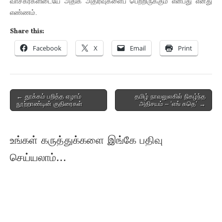
வாசகர்களிடையே அதிக அதிர்வுகளைப் பெற்றிருக்கும் என்பது எனது
எண்ணம்.
Share this:
Facebook
X
Email
Print
Post
← தூக்கம் பறித்த ஏழாம்
தமிழ் நாவலுலகில் நிகழ்ந்த
நூற்றாண்டின் குதிரைகள்
அதிசயம் – ‘எங் கதெ’ →
navigation
உங்கள் கருத்துக்களை இங்கே பதிவு
செய்யலாம்...