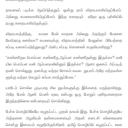
நாவலைப் படிக்க ஆரம்பித்ததும். ஒன்று நாம் விநாயமாகியிருப்போம்.
அல்லது கமலாவாகியிருப்போம். இந்த கதையும் ஏதோ ஒரு புள்ளியில்
நமது கதையாகியிருக்கும்.
விநாயகத்திற்கு, கமலா மேல் காதலா அல்லது அதற்கும் மேலான
வேறொரு உணர்வா? கமலாவுக்கு விநாயகத்தின் மேலுள்ள பிரியத்தை
எப்படி வகைப்படுத்துவது? அன்பு எப்படி கொலைக் கருவியாகிறது?
“கண்ணீருல பொம்பள கண்ணீரு,ஆம்பள கண்ணீருன்னு இருக்கா? வலி
யில பொம்பள வலி ஆம்பளவலின்னும் இருக்கா? ஆனா ஒலகம் அப்படித்
தான் சொல்லுது. தனக்கு வந்தா சோகம்.கவல. துயரம்.அதே மத்தவங்க
ளுக்கு வந்தா வெறும் சும்மா.காத்துப்போல.”
யாரிடம் சொல்ல முடியாத சில துயர்களுக்கு இக்கதை மருந்தாகிறது.
அதே போல் ஆண் பெண் உறவு என்பது ஒரு போதும் புனிதமானதாக
இருந்ததில்லை என்பதையும் சொல்கிறது.
பேச்சு மொழியிலேயே எழுதப்பட்ட முதல் நாவல் இது. பேச்சு மொழிக்குறிய
அத்தனை அழகியல் தன்மைகளையும் அதன் கடைசி எல்லைவரை
சென்று இமையம் எழுதியிருக்கிறார். தமிழ் மொழியில் எழுதப்பட்ட உலக