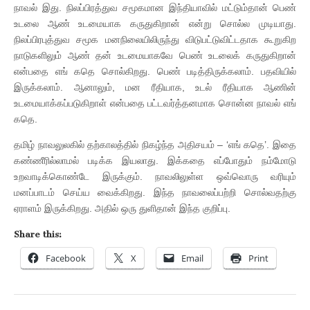
நாவல் இது. நிலப்பிரத்துவ சமூகமான இந்தியாவில் மட்டும்தான் பெண்
உடலை ஆண் உடமையாக கருதுகிறான் என்று சொல்ல முடியாது.
நிலப்பிரபுத்துவ சமூக மனநிலையிலிருந்து விடுபட்டுவிட்டதாக கூறுகிற
நாடுகளிலும் ஆண் தன் உடமையாகவே பெண் உடலைக் கருதுகிறான்
என்பதை எங் கதெ சொல்கிறது. பெண் படித்திருக்கலாம். பதவியில்
இருக்கலாம். ஆனாலும், மன ரீதியாக, உடல் ரீதியாக ஆணின்
உடமையாக்கப்படுகிறாள் என்பதை பட்டவர்த்தனமாக சொன்ன நாவல் எங்
கதெ.
தமிழ் நாவலுலகில் தற்காலத்தில் நிகழ்ந்த அதிசயம் – ‘எங் கதெ’. இதை
கண்ணீரில்லாமல் படிக்க இயலாது. இக்கதை எப்போதும் நம்மோடு
உறவாடிக்கொண்டே இருக்கும். நாவலிலுள்ள ஒவ்வொரு வரியும்
மனப்பாடம் செய்ய வைக்கிறது. இந்த நாவலைப்பற்றி சொல்வதற்கு
ஏராளம் இருக்கிறது. அதில் ஒரு துளிதான் இந்த குறிப்பு.
Share this:
Facebook
X
Email
Print