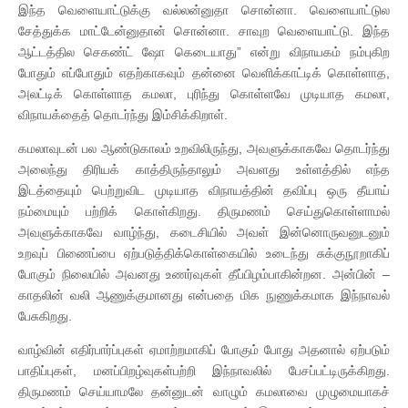
இந்த வெளையாட்டுக்கு வல்லன்னுதா சொன்னா. வெளையாட்டுல
சேத்துக்க மாட்டேன்னுதான் சொன்னா. சாவுற வெளையாட்டு. இந்த
ஆட்டத்தில செகண்ட் ஷோ கெடையாது” என்று விநாயகம் நம்புகிற
போதும் எப்போதும் எதற்காகவும் தன்னை வெளிக்காட்டிக் கொள்ளாத,
அலட்டிக் கொள்ளாத கமலா, புரிந்து கொள்ளவே முடியாத கமலா,
விநாயக்தைத் தொடர்ந்து இம்சிக்கிறாள்.
கமலாவுடன் பல ஆண்டுகாலம் உறவிலிருந்து, அவளுக்காகவே தொடர்ந்து
அலைந்து திரியக் காத்திருந்தாலும் அவளது உள்ளத்தில் எந்த
இடத்தையும் பெற்றுவிட முடியாத விநாயத்தின் தவிப்பு ஒரு தீயாய்
நம்மையும் பற்றிக் கொள்கிறது. திருமணம் செய்துகொள்ளாமல்
அவளுக்காகவே வாழ்ந்து, கடைசியில் அவள் இன்னொருவனுடனும்
உறவுப் பிணைப்பை ஏற்படுத்திக்கொள்கையில் உடைந்து சுக்குநூறாகிப்
போகும் நிலையில் அவனது உணர்வுகள் தீப்பிழம்பாகின்றன. அன்பின் –
காதலின் வலி ஆணுக்குமானது என்பதை மிக நுணுக்கமாக இந்நாவல்
பேசுகிறது.
வாழ்வின் எதிர்பார்ப்புகள் ஏமாற்றமாகிப் போகும் போது அதனால் ஏற்படும்
பாதிப்புகள், மனப்பிறழ்வுகள்பற்றி இந்நாவலில் பேசப்பட்டிருக்கிறது.
திருமணம் செய்யாமலே தன்னுடன் வாழும் கமலாவை முழுமையாகச்