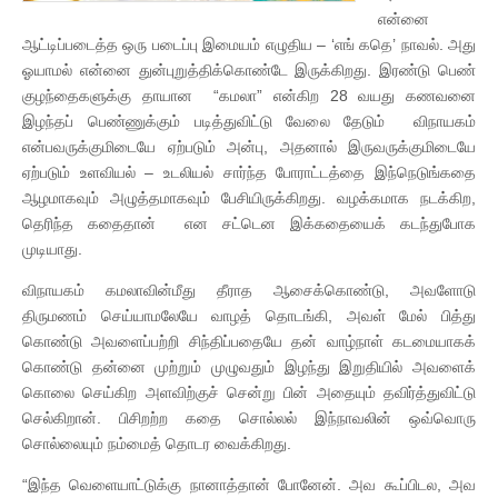
என்னை
ஆட்டிப்படைத்த ஒரு படைப்பு இமையம் எழுதிய – ‘எங் கதெ’ நாவல். அது
ஓயாமல் என்னை துன்புறுத்திக்கொண்டே இருக்கிறது. இரண்டு பெண்
குழந்தைகளுக்கு தாயான “கமலா” என்கிற 28 வயது கணவனை
இழந்தப் பெண்ணுக்கும் படித்துவிட்டு வேலை தேடும் விநாயகம்
என்பவருக்குமிடையே ஏற்படும் அன்பு, அதனால் இருவருக்குமிடையே
ஏற்படும் உளவியல் – உடலியல் சார்ந்த போராட்டத்தை இந்நெடுங்கதை
ஆழமாகவும் அழுத்தமாகவும் பேசியிருக்கிறது. வழக்கமாக நடக்கிற,
தெரிந்த கதைதான் என சட்டென இக்கதையைக் கடந்துபோக
முடியாது.
விநாயகம் கமலாவின்மீது தீராத ஆசைக்கொண்டு, அவளோடு
திருமணம் செய்யாமலேயே வாழத் தொடங்கி, அவள் மேல் பித்து
கொண்டு அவளைப்பற்றி சிந்திப்பதையே தன் வாழ்நாள் கடமையாகக்
கொண்டு தன்னை முற்றும் முழுவதும் இழந்து இறுதியில் அவளைக்
கொலை செய்கிற அளவிற்குச் சென்று பின் அதையும் தவிர்த்துவிட்டு
செல்கிறான். பிசிறற்ற கதை சொல்லல் இந்நாவலின் ஒவ்வொரு
சொல்லையும் நம்மைத் தொடர வைக்கிறது.
“இந்த வெளையாட்டுக்கு நானாத்தான் போனேன். அவ கூப்பிடல, அவ