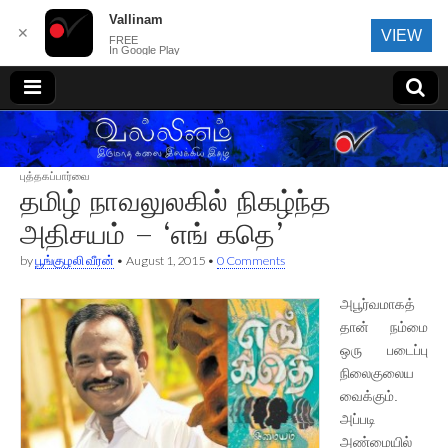
Vallinam
✕
VIEW
FREE
In Google Play
வல்லினம்
புத்தகப்பார்வை
தமிழ் நாவலுலகில் நிகழ்ந்த
அதிசயம் – ‘எங் கதெ’
by
பூங்குழலி வீரன்
•
August 1, 2015
•
0 Comments
அபூர்வமாகத்
தான் நம்மை
ஒரு படைப்பு
நிலைகுலைய
வைக்கும்.
அப்படி
அண்மையில்