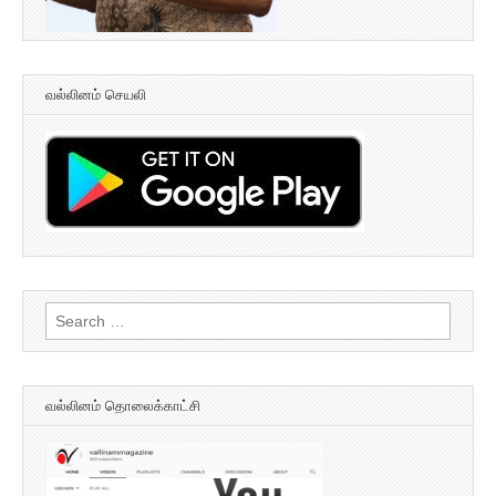
வல்லினம் செயலி
Search
for:
வல்லினம் தொலைக்காட்சி