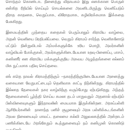
சொந்தம் கொண்டாட நினைத்து விநாயகம் இது எனக்கான பொருள்
என்கிற ரீதியில் செய்யும் செயல்களை அவனிடமிருந்து வெளிப்படும்
தீராத காதலாக, வெறுப்பாக, விரோதமாக, கழிவிரக்கமாக இக்கதை
பேசுகிறது.
இமையத்தின் முந்தைய கதைகள் பெரும்பாலும் கிராமிய வாழ்வை,
அதன் வெளியை பிரதிபலிப்பவை. வெறும் கிராமம் சார்ந்த வெளிகளோடு
மட்டும் நின்றுவிடால் அம்மக்களுக்கே உரிய மொழி, அவர்களின்
வாழ்வியல் போக்குகள், அவர்களுக்கிடையேயான உறவு-பிணைப்பு, பாசம்,
கண்ணீர் என கிராமிய மக்களுக்குறிய அகவய அழுத்தங்களை எல்லாம்
மிக நுட்பமாக பதிவு செய்தவை.
எங் கதெ நாவல் கிராமத்திற்கும் –நகரத்திற்குமிடையேயான அனைத்து
வகையான வேறுபாட்டையும் தெளிவாக காட்டி நிற்கின்றது. கிராமத்தில்
இல்லாத தேவைகள் நகர வாழ்விற்கு வரும்போது ஏற்படுகிறது. அந்தத்
தேவைகளைப் பூர்த்தி செய்ய கமலா தடம் மாறுவதும் அதனால் ஏற்படும்
பின்விளைவுகளும் இந்நாவலின் மையமாக இருக்கின்றன. அரசுப்பள்ளி
ஆசிரியர்களின் நாளாந்த பனிச் சூழலையும் அரசு பள்ளிக்கூடங்களின்
அவல நிலையையும் மாவட்ட தலைமை கல்வி அலுவலகத்தில் அன்றாடம்
பணிக்கிடையே அரங்கேறும் கூத்துகளையும் நம் கண்முன் கொண்டு
வருகிறார்.