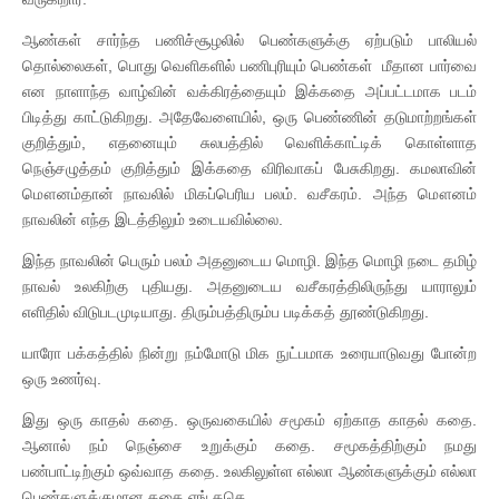
ஆண்கள் சார்ந்த பணிச்சூழலில் பெண்களுக்கு ஏற்படும் பாலியல்
தொல்லைகள், பொது வெளிகளில் பணிபுரியும் பெண்கள் மீதான பார்வை
என நாளாந்த வாழ்வின் வக்கிரத்தையும் இக்கதை அப்பட்டமாக படம்
பிடித்து காட்டுகிறது. அதேவேளையில், ஒரு பெண்ணின் தடுமாற்றங்கள்
குறித்தும், எதனையும் சுலபத்தில் வெளிக்காட்டிக் கொள்ளாத
நெஞ்சழுத்தம் குறித்தும் இக்கதை விரிவாகப் பேசுகிறது. கமலாவின்
மௌனம்தான் நாவலில் மிகப்பெரிய பலம். வசீகரம். அந்த மௌனம்
நாவலின் எந்த இடத்திலும் உடையவில்லை.
இந்த நாவலின் பெரும் பலம் அதனுடைய மொழி. இந்த மொழி நடை தமிழ்
நாவல் உலகிற்கு புதியது. அதனுடைய வசீகரத்திலிருந்து யாராலும்
எளிதில் விடுபடமுடியாது. திரும்பத்திரும்ப படிக்கத் தூண்டுகிறது.
யாரோ பக்கத்தில் நின்று நம்மோடு மிக நுட்பமாக உரையாடுவது போன்ற
ஒரு உணர்வு.
இது ஒரு காதல் கதை. ஒருவகையில் சமூகம் ஏற்காத காதல் கதை.
ஆனால் நம் நெஞ்சை உறுக்கும் கதை. சமூகத்திற்கும் நமது
பண்பாட்டிற்கும் ஒவ்வாத கதை. உலகிலுள்ள எல்லா ஆண்களுக்கும் எல்லா
பெண்களுக்குமான கதை எங் கதெ.