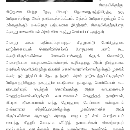
சிறையிலிருந்து
விடுதலை பெற்ற பிறகு மிகவும் தொலைதூரத்திலிருந்த ஒரு
பிரதேசத்திற்கு அவர் நாடுகடத்தப்பட்டார். அந்தப் பிரதேசத்துக்கும் அம்
மக்களுக்கும் அவரொரு புதியவராக இருந்தார். சிறையிலிருந்தபோது
அவரது மனைவியால் அவர் விவாகரத்து செய்யப்பட்டிருந்தார்.
அவரது எல்லா எதிர்பார்ப்புக்களும் சிதறுண்டு போயிருந்தன.
வாழ்க்கையைக் கொண்டுசெல்லப் போதுமான பணம் கூட
அவரிடமிருக்கவில்லை. வேலையொன்றைத் தேடிக் கொண்டு,
அமைதியான வாழ்க்கையொன்றைக் கழிப்பதற்கு அவர் நிரந்தரமாக
அரசியல் வெளியிலிருந்து விலகிக் கொள்வாரா?
எல்லாவற்றுக்கும் முதலில்
அவர் ஓர் இருப்பிடம் தேடி நடந்தார். அவர் நாடுகடத்தப்பட்டிருக்கும்
பிரதேசத்திலிருந்த நகரத்தில் மட்டுமல்ல, நகருக்கு வெளியேயும் கூட
வீடொன்றைப் பெற்றுக் கொள்வதற்கு அதிக வாடகையைச்
செலுத்தவேண்டியிருக்கும். வாடகையைச் செலுத்தத் தவறினால்,
வீட்டின் உரிமையாளன் வந்து தொந்தரவு செய்வான் என்பதனால்
அவ்வாறான சந்தர்ப்பமொன்றுக்கு முகம்கொடுக்க அவர்
விரும்பவில்லை. ஆனாலும் அவரது பழைய தட்டச்சுப் பொறியையும்
உடைந்து சிதறிப் போயுள்ள வீட்டுத் தளபாடங்கள் சிலவற்றையும்
வைப்பதற்கு ஓரிடத்தைத் தேடிக் கொள்ளவே வேண்டும். மிருகக்