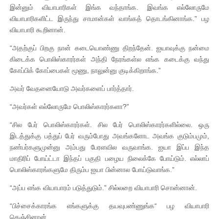
இன்னும் வியாபாரிகள் இங்க வந்தாங்க. இவங்க எல்லோருமே
வியாபாரிகளிட்ட இருந்து சாமான்கள் வாங்கத் தொடங்கினாங்க.” பழ
வியாபாரி கூறினான்.
“அதற்குப் பிறகு நான் கடையொண்ணு திறந்தேன். ஐயாவுக்கு நன்மை
கிடைக்க பொலிஸ்காரர்கள் அந்தி நேரங்கள்ல எங்க கடைக்கு வந்து
கோப்பிக் கோப்பைகள் மூணு, நாலுன்னு குடிக்கிறாங்க.”
அவர் வேதனையோடு அவர்களைப் பார்த்தார்.
“அவர்கள் எல்லோருமே பொலிஸ்காரர்களா?”
“சில பேர் பொலிஸ்காரர்கள். சில பேர் பொலிஸ்காரர்களில்லை. ஒரு
இடத்துக்கு பத்துப் பேர் வரும்போது அவங்களோட அவங்க குடும்பமும்,
நண்பர்களுமுன்னு அம்பது பேரளவில வருவாங்க. ஐயா இப்ப இந்த
மாதிரிப் போய்ட்டா இந்தப் பகுதி பழைய நிலைக்கே போய்டும். எல்லாப்
பொலிஸ்காரங்களுமே திரும்ப ஐயா பின்னால போய்டுவாங்க.”
“அப்ப எங்க வியாபாரம் படுத்துடும்.” சில்லறை வியாபாரி சொன்னான்.
“பிச்சைக்காரங்க எங்களுக்கு தயவுபண்ணுங்க“ பழ வியாபாரி
கெஞ்சினான்.