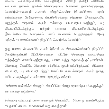
விட்டுச் சென்றிருந்தனர். நகரத்துக்குச் சென்று தனது அறையில்
வாடகை தராமல் தங்கிக் கொள்ளும்படி சொன்ன நண்பரொருவரது
வேண்டுகோளையும் அவரால் ஏற்றுக்கொள்ள இயலவில்லை. அவர்
தங்கியிருந்த பிரதேசத்தை விட்டுச்செல்வது சிரமமாக இருந்தமையே
அதற்குக் காரணம். அவர் சில்லறை வியாபாரியிடமிருந்தும், பழ
வியாபாரியிடமிருந்தும் மற்றும் ஏனைய வியாபாரிகளிடமிருந்தும்
இடைக்கிடையே கொஞ்சம் பணம் கடனாகப் பெற்றிருந்தார். அவர்
அந்தக் கடனையெல்லாம் திருப்பிக் கொடுக்க வேண்டும்.
ஒரு மாலை வேளையில் அவர் இந்தக் கடன்களையெல்லாம் திருப்பிக்
கொடுத்துவிட்டு அப்பிரதேசத்தை விட்டும் செல்வது எவ்வாறென
சிந்தித்துக் கொண்டிருந்தபோது, யாரோ வந்து கதவைத் தட்டினார்கள்.
அறைக்கு வெளியே அவரைச் சந்திக்க மூவர் வந்திருந்தனர். சில்லறை
வியாபாரி, பழ வியாபாரி மற்றும் கோப்பிக் கடைக்காரன். அவர் தனது
எளிய அறைக்குள் அவர்களை அழைத்து வந்தார்.
“என்னை மன்னிக்க வேணும். கோப்பியோ வேறு ஏதாவதோ உங்களுக்குத்
தர எனக்கு வழியில்ல.”
சில்லறை வியாபாரி புன்னகைத்துக் கொண்டே, அவனது கையிலிருந்த
கடதாசிப் பையை மேசையின் மீது வைத்தான்.