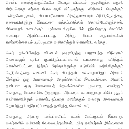
சொற்ப காலத்துக்குள்ளேயே அவரது வீட்டைச் சூழவிருந்த பகுதி,
சிறியதொரு சந்தை போல ஆகி விட்டிருந்தது. வீதியைப் பெருக்கும்
மனிதனொருவன், வியாபாரிகளால் அசுத்தமடையும் அப்பிரதேசத்தை
காலையிலிருந்து இரவுவரை சுத்தப்படுத்திக் கொண்டேயிருந்தான்.
சில்லறைக் கடைக்கும் பழக்கடைக்குமிடையில் புதியதொரு கோப்பிக்
கடையும் ஆரம்பிக்கப்பட்டது. அங்கு போய் வருபவர்களின்
எண்ணிக்கையும் படிப்படியாக அதிகரித்துக் கொண்டே வந்தது.
அவர் தங்கியிருந்த வீட்டைச் சூழவிருந்த பாழடைந்த வீடுகளும்
அறைகளும் புதிய குடியிருப்பாளர்களால் வாடகைக்கு எடுத்துக்
கொள்ளப்பட்டன. இந்தப் பிரதேசத்துக்கு சடுதியில் உதித்திருக்கும்
அதிர்ஷ்டத்தை எண்ணி அவர் வியந்தார். எவ்வாறாயினும் அவரால்
இன்னும் ஒரு வேலையைத் தேடிக்கொள்ள இயலவில்லை. அவரால்
தனியாக ஒரு வேலையைத் தேடிக்கொள்ள முடியாது. எவரேனும்
அவருக்கு வேலை கொடுத்தாலும், அவரைக் காவல்துறை எப்பொழுதும்
கண்காணித்துக் கொண்டிருப்பதை அறிந்ததும் அவரது சேவையைத்
தொடர்ந்தும் எதிர்பார்ப்பதைத் தவிர்ந்து கொண்டனர்.
அவருக்கு அவரது நண்பர்களிடம் கடன் கேட்பதுவும் இயலாது.
அவர்களில் அனேகர் வேலையற்றவர்கள். மற்ற நண்பர்கள் இவ்வுலகை