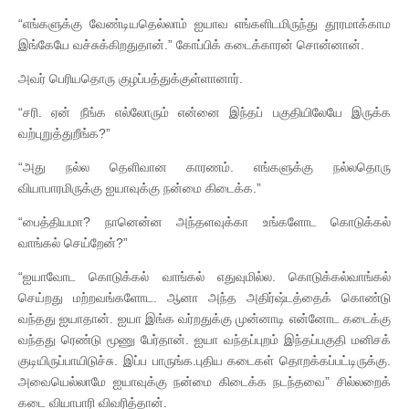
“எங்களுக்கு வேண்டியதெல்லாம் ஐயாவ எங்களிடமிருந்து தூரமாக்காம
இங்கேயே வச்சுக்கிறதுதான்.” கோப்பிக் கடைக்காரன் சொன்னான்.
அவர் பெரியதொரு குழப்பத்துக்குள்ளானார்.
“சரி. ஏன் நீங்க எல்லோரும் என்னை இந்தப் பகுதியிலேயே இருக்க
வற்புறுத்துறீங்க?”
“அது நல்ல தெளிவான காரணம். எங்களுக்கு நல்லதொரு
வியாபாரமிருக்கு ஐயாவுக்கு நன்மை கிடைக்க.”
“பைத்தியமா? நானென்ன அந்தளவுக்கா உங்களோட கொடுக்கல்
வாங்கல் செய்றேன்?”
“ஐயாவோட கொடுக்கல் வாங்கல் எதுவுமில்ல. கொடுக்கல்வாங்கல்
செய்றது மற்றவங்களோட. ஆனா அந்த அதிர்ஷ்டத்தைக் கொண்டு
வந்தது ஐயாதான். ஐயா இங்க வர்றதுக்கு முன்னாடி என்னோட கடைக்கு
வந்தது ரெண்டு மூணு பேர்தான். ஐயா வந்தப்புறம் இந்தப்பகுதி மனிசக்
குடியிருப்பாயிடுச்சு. இப்ப பாருங்க.புதிய கடைகள் தொறக்கப்பட்டிருக்கு.
அவையெல்லாமே ஐயாவுக்கு நன்மை கிடைக்க நடந்தவை” சில்லறைக்
கடை வியாபாரி விவரித்தான்.