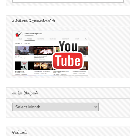
for:
வல்லினம் தொலைக்காட்சி
கடந்த இதழ்கள்
கடந்த
இதழ்கள்
பெட்டகம்