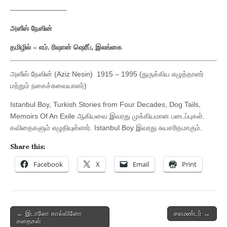
————————
அஸீஸ்
நேஸின்
தமிழில்
–
எம்
.
ரிஷான்
ஷெரீப்
,
இலங்கை
அஸீஸ் நேஸின் (Aziz Nesin) 1915 – 1995 (துருக்கிய எழுத்தாளர்
மற்றும் நகைச்சுவையாளர்)
Istanbul Boy, Turkish Stories from Four Decades, Dog Tails,
Memoirs Of An Exile ஆகியவை இவரது முக்கியமான படைப்புகள்.
கவிதைகளும் எழுதியுள்ளார். Istanbul Boy இவரது சுயசரிதமாகும்.
Share this:
Facebook
X
Email
Print
Post
← இடாலோ கால்வினோ
சலமண்டர் →
கதைகள்
navigation