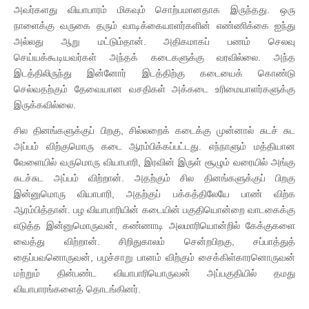
அவர்களது வியாபாரம் மிகவும் சொற்பமானதாக இருந்தது. ஒரு
நாளைக்கு வருகை தரும் வாடிக்கையாளர்களின் எண்ணிக்கை ஐந்து
அல்லது ஆறு மட்டும்தான். அதிகமாகப் பணம் செலவு
செய்யக்கூடியவர்கள் அந்தக் கடைகளுக்கு வரவில்லை. அந்த
இடத்திலிருந்து இன்னோர் இடத்திற்கு கடையைக் கொண்டு
செல்வதற்கும் தேவையான வசதிகள் அக்கடை உரிமையாளர்களுக்கு
இருக்கவில்லை.
சில தினங்களுக்குப் பிறகு, சில்லறைக் கடைக்கு முன்னால் சுடச் சுட
அப்பம் விற்குமொரு கடை ஆரம்பிக்கப்பட்டது. எந்நாளும் மத்தியான
வேளையில் வருமொரு வியாபாரி, இரவின் இருள் சூழும் வரையில் அங்கு
சுடச்சுட அப்பம் விற்றான். அதற்கும் சில தினங்களுக்குப் பிறகு
இன்னுமொரு வியாபாரி, அதற்குப் பக்கத்திலேயே பாண் விற்க
ஆரம்பித்தான். பழ வியாபாரியின் கடையின் பகுதியொன்றை வாடகைக்கு
எடுத்த இன்னுமொருவன், கண்ணாடி அலமாரியொன்றில் கேக்குகளை
வைத்து விற்றான். சிறிதுகாலம் சென்றபிறகு, சப்பாத்துத்
தைப்பவனொருவன், பழச்சாறு பானம் விற்கும் சைக்கிள்காரனொருவன்
மற்றும் தின்பண்ட வியாபாரியொருவன் அப்பகுதியில் தமது
வியாபாரங்களைத் தொடங்கினர்.