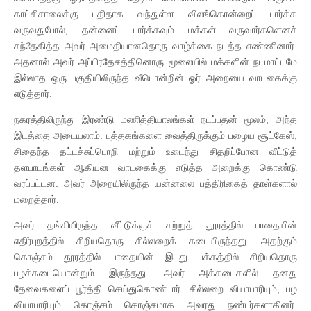
காட்சிசாலைக்கு புதிதாக வந்துள்ள விலங்கொன்றைப் பார்க்க
வருவதுபோல், தன்னைப் பார்க்கவும் மக்கள் வருவார்களெனச்
சந்தேகித்த அவர் அமைதியானதொரு வாழ்க்கை நடத்த எண்ணினார்.
அதனால் அவர் அப்பிரதேசத்தினொரு மூலையில் மக்களின் நடமாட்டமே
இல்லாத ஒரு பகுதியிலிருந்த வீடொன்றின் ஓர் அறையை வாடகைக்கு
எடுத்தார்.
நகரத்திலிருந்து இரண்டு மணித்தியாலங்கள் நடப்பதன் மூலம், அந்த
இடத்தை அடையலாம். புத்தகங்களை வைத்திருக்கும் பழைய சூட்கேஸ்,
சிதைந்த தட்டச்சுப்பொறி மற்றும் உடைந்து சிதறிப்போன வீட்டுத்
தளபாடங்கள் ஆகியன வாடகைக்கு எடுத்த அறைக்கு கொண்டு
வரப்பட்டன. அவர் அறையிலிருந்த யன்னலை பத்திரிகைத் தாள்களால்
மறைத்தார்.
அவர் தங்கியிருந்த வீட்டுக்குச் சற்றுத் தூரத்தில் பாதையின்
எதிர்புறத்தில் சிறியதொரு சில்லறைக் கடையிருந்தது. அதற்கும்
கொஞ்சம் தூரத்தில் பாதையின் இடது பக்கத்தில் சிறியதொரு
பழக்கடையொன்றும் இருந்தது. அவர் அக்கடைகளில் தனது
தேவைகளைப் பூர்த்தி செய்துகொண்டார். சில்லறை வியாபாரியும், பழ
வியாபாரியும் கொஞ்சம் கொஞ்சமாக அவரது நண்பர்களாகினர்.