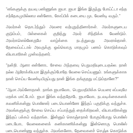
“எங்களுக்கு தயவு பண்ணுங்க ஐயா. ஐயா இங்க இருந்து போய்ட்டா எந்த
சந்தேகமுமில்லாம என்னோட கோப்பிக் கடையை மூட வேண்டி வரும்.”
அவர்கள் தொடர்ந்தும் அவரை வற்புறுத்தினார்கள். அவர்களுடைய
குடும்பம், பிள்ளைகள் குறித்து அவர் சிந்திக்க வேண்டும்.
அவர்களெல்லோருமே வாழ்க்கை நடத்துவது அவரால்தான்.
தேவைப்பட்டால் அவருக்கு ஒவ்வொரு மாதமும் பணம் கொடுக்கவும்
வியாபாரிகள் முன்வந்தனர்.
“நன்றி. ஆனா என்னோட சேவை அந்தளவு பெறுமதியுடையதல்ல. நான்
நல்ல ஆரோக்கியமா இருக்கும்போதே வேலை செய்யணும். உங்களுக்காக
நான் செய்ய வேண்டியிருப்பது நான் இங்க தங்குறது மட்டும்தானே?”
“ஆமா.அவ்ளோதான். நாங்க ஐயாவோட பெறுமதிமிக்க பெயரை எப்பவுமே
மறக்க மாட்டோம். ஐயா இங்க வந்ததோடே ஐயாவோட நடவடிக்கைகளக்
கவனிக்கன்னு பொலிஸார் படையொண்ணே இந்தப் பகுதிக்கு வந்துச்சு.
அவங்களுக்கு சேவை செய்ய சப்பாத்துத் தைக்கிறவன், வியாபாரிகள்னு
இந்தப் பக்கம் வந்தாங்க. இன்னும் கொஞ்சநாள் போகும்போது பொலிஸ்
படையோட வேலைகளைக் கண்காணிக்கன்னு இன்னொரு பொலிஸ்
படையொண்ணு வந்துச்சு. அவங்களோட தேவைகளச் செஞ்சு கொடுக்க