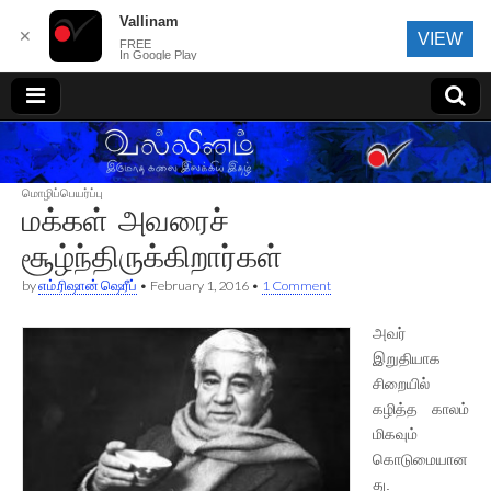
Vallinam
✕
VIEW
FREE
In Google Play
வல்லினம்
மொழிப்பெயர்ப்பு
மக்கள் அவரைச்
சூழ்ந்திருக்கிறார்கள்
by
எம்.ரிஷான் ஷெரீப்
•
February 1, 2016
•
1 Comment
அவர்
இறுதியாக
சிறையில்
கழித்த காலம்
மிகவும்
கொடுமையான
து.