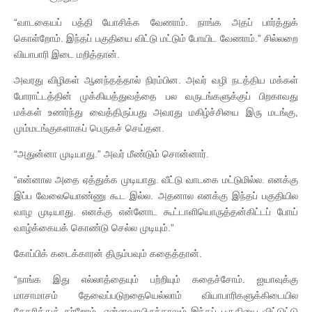
“வாடகையப் பத்தி யோசிக்க வேணாம். நாங்க அதப் பார்த்துக்
கொள்றோம். இந்தப் பகுதியை விட்டு மட்டும் போயிட வேணாம்.” சில்லறை
வியாபாரி இடை மறித்தான்.
அவரது விழிகள் ஆனந்தத்தால் நிரம்பின. அவர் வழி நடத்திய மக்கள்
போராட்டத்தின் முக்கியத்துவத்தை பல வருடங்களுக்குப் பிறகாவது
மக்கள் உணர்ந்து வைத்திருப்பது அவரது மகிழ்ச்சியை இரு மடங்கு,
மும்மடங்குகளாகப் பெருகச் செய்தன.
“அதுன்னா முடியாது.” அவர் மீண்டும் சொன்னார்.
“என்னால அதை ஏத்துக்க முடியாது. வீட்டு வாடகை மட்டுமில்ல. எனக்கு
இப்ப வேலையொண்ணு கூட இல்ல. அதனால எனக்கு இந்தப் பகுதியில
வாழ முடியாது. எனக்கு என்னோட கூட்டாளியொருத்தன்கிட்டப் போய்
வாழ்க்கையக் கொண்டு செல்ல முடியும்.”
கோப்பிக் கடைக்காரன் திரும்பவும் கதைத்தான்.
“நாங்க இது எல்லாத்தையும் பற்றியும் கதைச்சோம். ஐயாவுக்கு
மாசாமாசம் தேவைப்படுறதையெல்லாம் வியாபாரிகளுக்கிடையில
சேகரித்துத் தர்றோம். என்னவாயிருந்தாலும் இந்தப் பகுதியை விட்டுட்டு