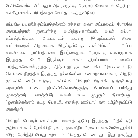
பேசிக்கொள்ளாவிட்டாலும் அவரவருக்கு அவரவர் வேலைகள் தெரியும்.
கச்சிதமாகக் காரியத்தைச் செய்து முடித்துவிடுவர்.
கப்பலில் பயணிக்கும்போதெல்லாம் ஈத்தன் அவர் அப்பாவைப் போலவே
அணியத்தின் நுனிபார்த்து அமர்ந்துகொள்வார். அவர் அப்பா
நட்சத்திரங்களை அடையாளம் வைத்து இரவுக்கடலில் திசை
காட்டுவதைச் சிறுவனாக இருக்கும்போது கண்டுள்ளார். அப்பா
கருவிகளை நம்பியதில்லை. இயற்கைதான் அவருக்கு எல்லாமுமாக
இருந்தது. கோபி இருக்கும் பக்கம் திரும்பாமல் கடலையே
பார்த்துக்கொண்டிருந்தார். ஆழ்கடலுக்குள் உண்டாகிய அலைகளால் நீர்
செம்மண் நிறத்தில் இருந்தது. நல்ல வேட்டை என உற்சாகமானார். சிறுநீர்
முட்டிக்கொண்டு வந்தது. கப்பலின் பின்புறம் நோக்கி நடந்தபோது
அறையில் படகை இயக்கிக்கொண்டிருந்த கோபியைப் பார்த்து
முறைத்தார். பணத்திமிர் அவன் உடல் முழுதும் திணறியது.
“ஒனக்கெல்லாம் கடலு பெக்டரி, எனக்கு ஊடுடா.” என உமிழ்ந்துவிட்டு
அகன்றார்.
பின்புறம் பொருள் வைக்கும் பலகைத் தடுப்பு இருந்தது. அதில் ஏறி
குறியைக் கடல் நோக்கி நீட்டினார். ஒரு சிறிய அலை படகை மேலே தூக்கி
கீழே அமர்த்தியபோது உற்சாகம் பிடித்துக்கொண்டது. இது நகர்ந்து