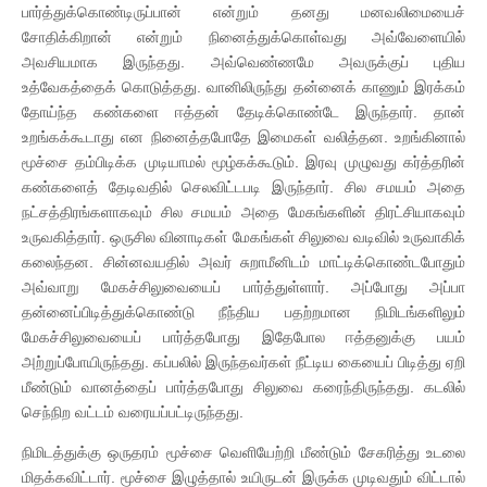
பார்த்துக்கொண்டிருப்பான் என்றும் தனது மனவலிமையைச்
சோதிக்கிறான் என்றும் நினைத்துக்கொள்வது அவ்வேளையில்
அவசியமாக இருந்தது. அவ்வெண்ணமே அவருக்குப் புதிய
உத்வேகத்தைக் கொடுத்தது. வானிலிருந்து தன்னைக் காணும் இரக்கம்
தோய்ந்த கண்களை ஈத்தன் தேடிக்கொண்டே இருந்தார். தான்
உறங்கக்கூடாது என நினைத்தபோதே இமைகள் வலித்தன. உறங்கினால்
மூச்சை தம்பிடிக்க முடியாமல் மூழ்கக்கூடும். இரவு முழுவது கர்த்தரின்
கண்களைத் தேடிவதில் செலவிட்டபடி இருந்தார். சில சமயம் அதை
நட்சத்திரங்களாகவும் சில சமயம் அதை மேகங்களின் திரட்சியாகவும்
உருவகித்தார். ஒருசில வினாடிகள் மேகங்கள் சிலுவை வடிவில் உருவாகிக்
கலைந்தன. சின்னவயதில் அவர் சுறாமீனிடம் மாட்டிக்கொண்டபோதும்
அவ்வாறு மேகச்சிலுவையைப் பார்த்துள்ளார். அப்போது அப்பா
தன்னைப்பிடித்துக்கொண்டு நீந்திய பதற்றமான நிமிடங்களிலும்
மேகச்சிலுவையைப் பார்த்தபோது இதேபோல ஈத்தனுக்கு பயம்
அற்றுப்போயிருந்தது. கப்பலில் இருந்தவர்கள் நீட்டிய கையைப் பிடித்து ஏறி
மீண்டும் வானத்தைப் பார்த்தபோது சிலுவை கரைந்திருந்தது. கடலில்
செந்நிற வட்டம் வரையப்பட்டிருந்தது.
நிமிடத்துக்கு ஒருதரம் மூச்சை வெளியேற்றி மீண்டும் சேகரித்து உடலை
மிதக்கவிட்டார். மூச்சை இழுத்தால் உயிருடன் இருக்க முடிவதும் விட்டால்