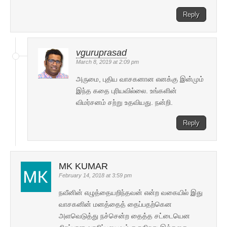
Reply
vguruprasad
March 8, 2019 at 2:09 pm
அருமை, புதிய வாசகனான எனக்கு இன்மும்
இந்த கதை புரியவில்லை. உங்களின்
விமர்சனம் சற்று உதவியது. நன்றி.
Reply
MK KUMAR
February 14, 2018 at 3:59 pm
நவீனின் எழுத்தையறிந்தவன் என்ற வகையில் இது
வாசகனின் மனத்தைத் தைப்பதற்கென
அளவெடுத்து நச்சென்ற தைத்த சட்டையென