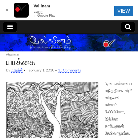
Vallinam
✕
VIEW
FREE
In Google Play
வல்லினம்
சிறுகதை
யாக்கை
by
ம.நவீன்
•
February 1, 2018
•
15 Comments
“ஏன் என்னைய
எடுத்தீங்க சர்?
வர்றவன்
எல்லாம்
பிலிப்பினோ,
இந்தோ
காரியதான்
தேடுவானுங்க.