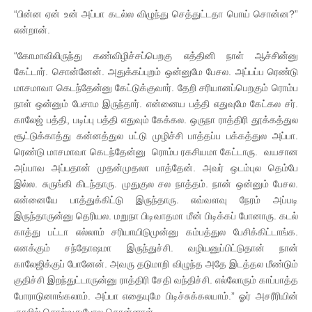
“பின்ன ஏன் உன் அப்பா கடல்ல விழுந்து செத்துட்டதா பொய் சொன்ன?”
என்றான்.
“கோமாவிலிருந்து கண்விழிச்சப்பெறகு எத்தினி நாள் ஆச்சின்னு
கேட்டார். சொன்னேன். அதுக்கப்புறம் ஒன்னுமே பேசல. அப்பப்ப ரெண்டு
மாசமாவா கெடந்தேன்னு கேட்டுக்குவார். தேறி சரியானப்பெறகும் ரொம்ப
நாள் ஒன்னும் பேசாம இருந்தார். என்னைய பத்தி எதுவுமே கேட்கல சர்.
காலேஜ் பத்தி, படிப்பு பத்தி எதுவும் கேக்கல. ஒருநா ராத்திரி தூக்கத்துல
சூட்டுக்காத்து கன்னத்துல பட்டு முழிச்சி பாத்தப்ப பக்கத்துல அப்பா.
ரெண்டு மாசமாவா கெடந்தேன்னு ரொம்ப ரகசியமா கேட்டாரு. வயசான
அப்பாவ அப்பதான் முதன்முதலா பாத்தேன். அவர் ஒடம்புல தெம்பே
இல்ல. சுருங்கி கிடந்தாரு. முதுகுல சல நாத்தம். நான் ஒன்னும் பேசல.
என்னையே பாத்துக்கிட்டு இருந்தாரு. எவ்வளவு நேரம் அப்படி
இருந்தாருன்னு தெரியல. மறுநா பிடிவாதமா மீன் பிடிக்கப் போனாரு. கடல்
காத்து பட்டா எல்லாம் சரியாயிடுமுன்னு கம்பத்துல பேசிக்கிட்டாங்க.
எனக்கும் சந்தோஷமா இருந்துச்சி. வழியனுப்பிட்டுதான் நான்
காலேஜிக்குப் போனேன். அவரு தடுமாறி விழுந்த அதே இடத்தல மீண்டும்
குதிச்சி இறந்துட்டாருன்னு ராத்திரி சேதி வந்திச்சி. எல்லோரும் காப்பாத்த
போராடுனாங்கலாம். அப்பா எதையுமே பிடிச்சுக்கலயாம்.” ஓர் அசரீரியின்
குரலில் சொல்வதுபோல சொன்னாள்.