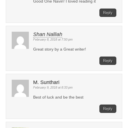
Good One Navin! I loved reading it
Reply
Shan Nalliah
February 8, 2018 at 7:50 pm
Great story by a Great writer!
Reply
M. Sunthari
February 9, 2018 at 8:33 pm
Best of luck and be the best
Reply