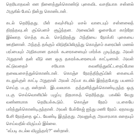
தெரியாதவள் என நினைத்துக்கொண்டு புகைவிட வசதியாக சன்னல்
அருகில் போய் நின்று கொண்டான்.
கடல் தெரிந்தது. மீன் கவுச்சியும் டீசல் வாடையும் சன்னலைத்
திறந்தவுடன் குப்பெனச் சூழ்ந்தன. அலையின் ஓசையோ காற்றோ
இல்லாத செத்த கடல். செந்நிறத்து அந்தியை நோக்கி புகையை
ஊதினான். அந்தத் தங்கும் விடுதியிலிருந்து கொஞ்சம் கரையின் மணல்
பரப்பையும் அதிகமான தகரக் கூரைகளையும் பார்க்க முடிந்தது. அவள்
அதுதான் தன் வீடு என ஒரு தகரக்கூரையைக் காட்டினாள். அவள்
சுட்டுவதைச் சரியாக கவனித்துவிட்டதைப்போல
தலையசைத்துக்கொண்டான். கொஞ்ச நேரத்திற்குப்பின் கையைக்
கடலுக்குள் காட்டி அதுதான் அவள் அப்பா கடலில் இறந்தபோது பயணம்
செய்த படகு என்றாள். இடவலமாக தத்தளித்துக்கொண்டிருந்த ஒரு
படகு செவ்வொளியில் பழுப்பு நிறமாகத் தெரிந்தது. பகலில் வேறு
வண்ணமாக தெரியக்கூடும். கொஞ்ச நேரம் படகையே
பார்த்துக்கொண்டிருந்தான். அவன் பேக்கேஜ் ஐந்து மணி நேரம். ஏதாவது
பேசி நேரத்தை ஓட்ட வேண்டி இருந்தது. அவனுக்கு அவசரமாக எதையும்
செய்வதில் விருப்பம் இல்லை.
“எப்படி கடல்ல விழுந்தார்?” என்றான்.