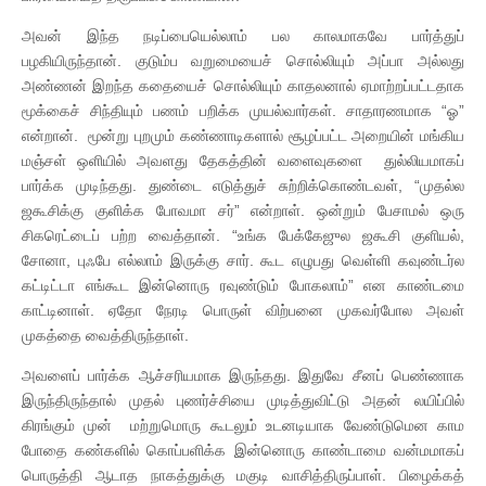
அவன் இந்த நடிப்பையெல்லாம் பல காலமாகவே பார்த்துப்
பழகியிருந்தான். குடும்ப வறுமையைச் சொல்லியும் அப்பா அல்லது
அண்ணன் இறந்த கதையைச் சொல்லியும் காதலனால் ஏமாற்றப்பட்டதாக
மூக்கைச் சிந்தியும் பணம் பறிக்க முயல்வார்கள். சாதாரணமாக “ஓ”
என்றான். மூன்று புறமும் கண்ணாடிகளால் சூழப்பட்ட அறையின் மங்கிய
மஞ்சள் ஒளியில் அவளது தேகத்தின் வளைவுகளை துல்லியமாகப்
பார்க்க முடிந்தது. துண்டை எடுத்துச் சுற்றிக்கொண்டவள், “முதல்ல
ஜகூசிக்கு குளிக்க போவமா சர்” என்றாள். ஒன்றும் பேசாமல் ஒரு
சிகரெட்டைப் பற்ற வைத்தான். “உங்க பேக்கேஜுல ஜகூசி குளியல்,
சோனா, புஃபே எல்லாம் இருக்கு சார். கூட எழுபது வெள்ளி கவுண்டர்ல
கட்டிட்டா எங்கூட இன்னொரு ரவுண்டும் போகலாம்” என காண்டமை
காட்டினாள். ஏதோ நேரடி பொருள் விற்பனை முகவர்போல அவள்
முகத்தை வைத்திருந்தாள்.
அவளைப் பார்க்க ஆச்சரியமாக இருந்தது. இதுவே சீனப் பெண்ணாக
இருந்திருந்தால் முதல் புணர்ச்சியை முடித்துவிட்டு அதன் லயிப்பில்
கிரங்கும் முன் மற்றுமொரு கூடலும் உடனடியாக வேண்டுமென காம
போதை கண்களில் கொப்பளிக்க இன்னொரு காண்டாமை வன்மமாகப்
பொருத்தி ஆடாத நாகத்துக்கு மகுடி வாசித்திருப்பாள். பிழைக்கத்