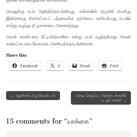
அவனுக்கு உடல் அதிரத்தொடங்கியது. சன்னலின் அருகில் சென்று
இன்னொரு சிகரெட்டைப் பற்றவைக்க குச்சியை உரசியபோது கடலில்
காற்று எழுந்து தீ முனையை அணைத்தது.
அவள் காண்டமை நீட்டிவிடுவாளோ என்று பயம் எழுந்தபோது அவன்
காற்சட்டையை வேகமாக அணியத்தொடங்கினான்.
Share this:
Facebook
X
Email
Print
Post
← ஆண்கள் அழ வேண்டாம்
அரூப நெருப்பு: அன்றாடங்களில்
படரும் கனல் →
navigation
15 comments for “
யாக்கை
”