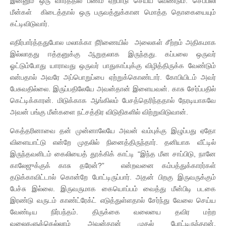
இன்னும் ஒரு வாரத்தில் பணம் ஏற்பாடு செய்ய வேண்டும். செப்பிலி
மீன்கள் கிடைத்தால் ஒரு பருவத்துக்கான மொத்த தொகையையும்
கட்டிவிடுவார்.
எதிர்பார்த்ததுபோல மலாக்கா நீரிணையில் அலைகள் சீற்றம் அதிகமாக
இல்லாதது ஈத்தனுக்கு ஆறுதலாக இருந்தது. கப்பலை ஒருவர்
ஓட்டும்போது யாராவது ஒருவர் பாதுகாப்புக்கு விழித்திருக்க வேண்டும்
என்பதால் அவரே அப்பொறுப்பை ஏற்றுக்கொண்டார். கோபியிடம் அவர்
பேசுவதில்லை. இருப்பதிலேயே அவன்தான் இளையவன். காசு சேர்ப்பதில்
கெட்டிக்காரன். மிடுக்காக ஆங்கிலம் பேசத்தெரிந்ததால் நேரடியாகவே
அவன் பங்கு மீன்களை நட்சத்திர விடுதிகளில் விற்றுவிடுவான்.
கெத்தரினாவை தன் முன்னாலேயே அவன் வம்புக்கு இழுப்பது ஏதோ
விளையாட்டு என்றே முதலில் நினைத்திருந்தார். தனியாக வீட்டில்
இருந்தவளிடம் கைலியைத் தூக்கிக் காட்டி “இந்த மீன சாப்பிடு, நானே
காலேஜுக்குக் காசு தரேன்?” என்றவனை கம்பத்துக்காரர்கள்
தடுக்காவிட்டால் கொன்றே போட்டிருப்பார். அதன் பிறகு இருவருக்கும்
பேச்சு இல்லை. இருவருமாக கையொப்பம் வைத்து மீன்பிடி படகை
இரண்டு வருடம் காண்ட்ரேக்ட் எடுத்துள்ளதால் சேர்ந்து வேலை செய்ய
வேண்டிய நிர்பந்தம். திருக்கை வலையை தவிர மற்ற
வலைகளுக்கெல்லாம் அவன்தான் முதல் போட்டிருந்தான்.