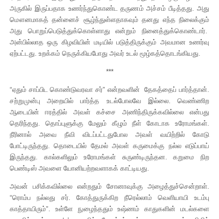
அருகில் இருப்பதாக உணர்ந்துகொண்ட தருணம் அச்சம் பீடித்தது. அது
மௌனமாகத் தன்னைச் சூழ்ந்துள்ளதாகவும் தனது எந்த நிலைக்கும்
அது பொறுப்பெடுத்துக்கொள்ளாது என்றும் நினைத்துக்கொண்டார்.
அன்பில்லாத ஒரு கிழவியின் மடியில் படுத்திருக்கும் அவமான உணர்வு
ஏற்பட்டது. உறக்கம் நெருக்கியபோது அவர் உடல் மூழ்கத்தொடங்கியது.
***
“ஏதும் சாப்பிட கொண்டுவரவா சர்” என்றவளின் தேகத்தைப் பார்த்தான்.
சற்றுமுன்பு அறையில் பார்த்த உடல்போலவே இல்லை. வெண்ணிற
ஆடையின் ஈரத்தில் அவள் கச்சை அணிந்திருக்கவில்லை என்பது
தெரிந்தது. தொப்புளுக்கு மேலும் கீழும் நீள் கோடாக உரோமங்கள்.
நீரினால் அவை நீவி விடப்பட்டதுபோல அவள் வயிற்றில் கோடு
போட்டிருந்தது. தொடையில் தேமல் அவள் கருமைக்கு நல்ல எடுப்பாய்
இருந்தது. கால்களிலும் உரோமங்கள் சுருண்டிருந்தன. கறுமை நிற
பெண்டிஸ் அவளை யோனியற்றவளாகக் காட்டியது.
அவன் பசிக்கவில்லை என்றதும் சோனாவுக்கு அழைத்துச்சென்றாள்.
“ரொம்ப நல்லது சர். கோத்துருக்கிற நீரெல்லாம் வெளியாயி உடம்பு
காத்தாயிரும்”. உள்ளே நுழைந்ததும் உஷ்ணம் காதுகளின் மடல்களை