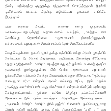
தீண்டி அந்நேரத்து சூழலுக்கு உந்துதலைக் கொடுத்ததால் இறங்கி
குளிக்காமல் வாகாக அதற்கு வழிவிட்டபடி ஓரமாகச் சாய்ந்தே
இருந்தான்.
நல்ல கருமை அவள். கருமை என்று ஒருமையில்
சொல்லமுடியாதபடிக்குத் தொடைகளில், வயிற்றில், முகத்தில் என
வெவ்வேறு தொனியிலான கருமைகளால் நிறைந்திருந்தாள்.
கச்சையைக் கழட்டினால் வெண் சாம்பல் நிறம் வெளிப்படக்கூடும்.
வெதுவெதுப்பான ஜகூசி குளத்துக்கு மத்தியில் வந்து அவள் முகத்தில்
செல்லமாக நீர் அள்ளி அடித்தான். உதடுகளை அசைத்து சிரிப்பதை
உறுதிப்படுத்தினாள். மீண்டும் அடித்தபோது ஓர் ஓங்கில் உடலைத் திருப்பி
தலையைத் தூக்குவதுபோல நீரில் பெரிய அலைகளை எழுப்பாமல்
ஜக்கூசியின் எதிர்புறம் சென்று அவனைப்பார்த்துச் சிரித்தாள். “ரூம்புக்கு
போவனுமா சர்?” என்றாள். அவள் எவ்வாறு அப்படி நீரில் மிதக்க
முடிகிறது எனக்கேட்டான். அது மிகச்சுலபம் என்றவள் மீண்டும் அவ்வாறு
செய்துகாட்டினாள். மூச்சை உள்ளே இழுந்து தம்கட்டச்சொல்லி
அவனையும் நீரில் படுக்க வைத்தாள். அதிகநேரம் அவ்வாறு தம்கட்ட
முடியாமல் மீண்டும் மீண்டும் நீரில் மூழ்கிப் போனான். ஒவ்வொருமுறை
அவன் மூழ்கி மூக்கில் புகுந்த நீரால் திணறும்போது “சாரி சர்” என