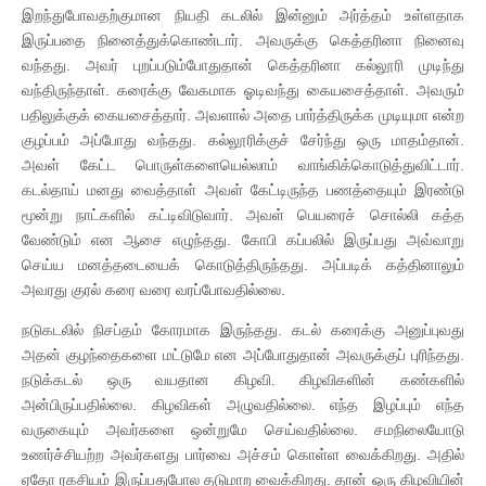
இறந்துபோவதற்குமான நியதி கடலில் இன்னும் அர்த்தம் உள்ளதாக
இருப்பதை நினைத்துக்கொண்டார். அவருக்கு கெத்தரினா நினைவு
வந்தது. அவர் புறப்படும்போதுதான் கெத்தரினா கல்லூரி முடிந்து
வந்திருந்தாள். கரைக்கு வேகமாக ஓடிவந்து கையசைத்தாள். அவரும்
பதிலுக்குக் கையசைத்தார். அவளால் அதை பார்த்திருக்க முடியுமா என்ற
குழப்பம் அப்போது வந்தது. கல்லூரிக்குச் சேர்ந்து ஒரு மாதம்தான்.
அவள் கேட்ட பொருள்களையெல்லாம் வாங்கிக்கொடுத்துவிட்டார்.
கடல்தாய் மனது வைத்தாள் அவள் கேட்டிருந்த பணத்தையும் இரண்டு
மூன்று நாட்களில் கட்டிவிடுவார். அவள் பெயரைச் சொல்லி கத்த
வேண்டும் என ஆசை எழுந்தது. கோபி கப்பலில் இருப்பது அவ்வாறு
செய்ய மனத்தடையைக் கொடுத்திருந்தது. அப்படிக் கத்தினாலும்
அவரது குரல் கரை வரை வரப்போவதில்லை.
நடுகடலில் நிசப்தம் கோரமாக இருந்தது. கடல் கரைக்கு அனுப்புவது
அதன் குழந்தைகளை மட்டுமே என அப்போதுதான் அவருக்குப் புரிந்தது.
நடுக்கடல் ஒரு வயதான கிழவி. கிழவிகளின் கண்களில்
அன்பிருப்பதில்லை. கிழவிகள் அழுவதில்லை. எந்த இழப்பும் எந்த
வருகையும் அவர்களை ஒன்றுமே செய்வதில்லை. சமநிலையோடு
உணர்ச்சியற்ற அவர்களது பார்வை அச்சம் கொள்ள வைக்கிறது. அதில்
ஏதோ ரகசியம் இருப்பதுபோல தடுமாற வைக்கிறது. தான் ஒரு கிழவியின்