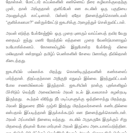
தோள்கள். மோட்டார் கப்பல்களின் எண்ணெய் நீரை கழிவாக்குவதற்கு
முன், தான் அங்குதான் குளிப்பேன் என கடலின் ஒரு பகுதியை
அவனுக்குக் காட்டினாள். பின்னர் ஏதோ நினைத்துக்கொண்டவள்
“குளிக்கலாமா?” என்றுக்கேட்டு ஜகூசிக்கு அழைத்துச் சென்றுவிட்டாள்.
அவன் எடுத்த பேக்கேஜ்ஜில் ஒரு முறை புணரும் வாய்ப்பைத் தவிர வேறு
எதையும் ஐந்து மணி நேரத்தில் எத்தனை முறை வேண்டுமானாலும்
உபயோகிக்கலாம். கோலாலம்பூரில் இதுபோன்ற பேக்கேஜ் விலை
மலிவுதான் என்றாலும் தமிழ்ப் பெண்களின் சேவை பினாங்கு தீவில்தான்
கிடைத்தது.
ஜகூசியில் மல்லாக்க மிதந்து கொண்டிருந்தவளின் கண்களைப்
பார்த்தான். திறப்பதற்கான அறிகுறி எதுவும் இல்லை. இறந்துவிட்டவள்
போல சலனமில்லாமல் இருந்தாள். ஜகூசியின் நான்கு புறங்களிலும்
பீச்சிடும் வெந்நீர் அலையினால் அவள் உடல் இடவலமாகச் சுழன்றபடி
இருந்தது. கூந்தல் விரிந்து நீர் மடிப்புகளுக்கு ஒத்திசைத்து மிதந்தது.
அவன் இதுவரை நீரில் மூழ்கி இறந்து மிதந்தவர்களைக் கண்டதில்லை
என்பதால் இப்படித்தான் இருக்கக்கூடும் என நினைத்துக்கொண்டான்.
அவள் அப்பாவின் நினைவு வந்தது. கடலில் அருகருகே இருக்கும் சிறு
மிதவைத் தீவுகள் போல மார்புகள் அவள் இருப்பை அடையாளப்படுத்தின.
ஜகூசியின் பீலி பீய்ச்சும் வெந்நீரின் வேகம் அவன் விரைகளின் பின்புறம்