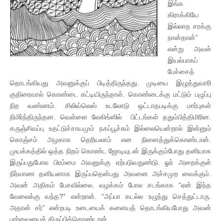
இங்க
கிராக்கியே
இல்லாத சரக்கு
நான்தான்”
என்று அவள்
இயல்பாகப்
பேச்சைத்
தொடங்கியது அவனுக்குப் பிடித்திருந்தது. முடியை இழுத்துவாரி
குதிரைவால் கொண்டை கட்டியிருந்தாள். கொண்டைக்கு மட்டும் பழுப்பு
நிற வண்ணம். சிலிவ்லெஸ் உடலோடு ஒட்டாதபடிக்கு மார்புகள்
நிமிர்ந்திருந்தன. வெள்ளை லேகிங்ஸில் பிட்டங்கள் ததும்பித்திமிரின.
கருஞ்சிவப்பு உதட்டுச்சாயமும் நகப்பூச்சும் இல்லையென்றால் இன்னும்
கொஞ்சம் அழகாக தெரியலாம் என நினைத்துக்கொண்டான்.
முயக்கத்தில் ஒத்த நிறம் கொண்ட ஜோடியுடன் இருக்கும்போது தனியாக
இருப்பதுபோல பிரம்மை அவனுக்கு ஏற்படுவதுண்டு. ஓர் அறைக்குள்
நிர்வாண தனியனாக இருப்பதென்பது அவனை அச்சமுற வைக்கும்.
அவன் அதிகம் பேசவில்லை. வழக்கம் போல சடங்காக “ஏன் இந்த
வேலைக்கு வந்த?” என்றான். “அப்பா கடல்ல உழுந்து செத்துட்டாரு.
அதான் சர்” என்றபடி உடையைக் களையத் தொடங்கியபோது அவன்
பார்வையைத் திருப்பிக்கொண்டான்.