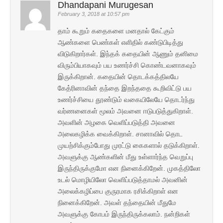
Dhandapani Murugesan
February 3, 2018 at 10:57 pm
தாம் கூறும் கதைகளை மனதால் கேட்கும்
ஆண்களை பெண்கள் எளிதில் கண்டுபிடித்து
விடுகிறார்கள். இந்தக் கதையின் ஆணும் தனிமை
விரும்பியாகவும் பய உணர்ச்சி கொண்டவனாகவும்
இருக்கிறான். கதையின் தொடக்கத்திலயே
கேத்ரினாவின் தந்தை இறந்ததை கூறிவிட்டு பய
உணர்ச்சியை தூண்டும் வகையிலேயே தொடர்ந்து
வர்ணனைகள் மூலம் அவனை ஈடுபடுத்துகிறாள்.
அவளின் அழகை வெளிப்படுத்தி அவனை
அலைகழிக்க வைக்கிறாள். சானாவில் தொட
முயற்சிக்கும்போது முரட்டு கைகளால் தடுக்கிறாள்.
அவளுக்கு ஆண்களின் மீது உள்ளார்ந்த வெறுப்பு
இருந்திருக்குமோ என நினைக்கிறேன். முகத்திலோ
உடல் மொழியிலோ வெளிப்படுத்தாமல் அவனின்
அலைக்கழிப்பை குருரமாக ரசிக்கிறாள் என
நினைக்கிறேன். அவள் தந்தையின் மீதுமே
அவளுக்கு கோபம் இருந்திருக்கலாம். நன்றிகள்