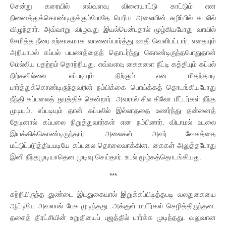
சென்று கரையில் எவ்வளவு விளையாட்டு காட்டும் என
நினைத்துக்கொண்டிருக்கும்போதே பெரிய அலையின் சுழிப்பில் கடலில்
விழுந்தார். அவ்வாறு விழுவது இயல்பென்பதால் மூழ்கியபோது வாயில்
சேமித்த நீரை உற்சாகமாக வானைப்பார்த்து ஊதி வெளிபட்டார். எதையும்
அறியாமல் கப்பல் பயணத்தைத் தொடர்ந்து கொண்டிருந்தபோதுதான்
மெல்லிய பதற்றம் தொற்றியது. எவ்வளவு கைகளை நீட்டி கத்தியும் கப்பல்
நிற்கவில்லை. எப்படியும் நிற்கும் என மிதந்தபடி
பார்த்துக்கொண்டிருந்தவரின் நம்பிக்கை பொய்க்கத் தொடங்கியபோது
நீந்தி கப்பலைத் துரத்திச் சென்றார். அவரால் சில கிலோ மீட்டர்கள் நீந்த
முடியும். எப்படியும் தான் கப்பலில் இல்லாததை உணர்ந்து தன்னைத்
தேடினால் கப்பலை நிறுத்துவார்கள் என நம்பினார். விடாமல் உடலை
இயக்கிக்கொண்டிருந்தார். அலைகள் அவர் வேகத்தை
மட்டுப்படுத்தியபடியே கப்பலை தொலைவாக்கின. கைகள் அலுத்தபோது
இனி நீந்தமுடியாதென முடிவு செய்தார். உடல் மூழ்கத்தொடங்கியது.
***
சுற்றியிருந்த துண்டை இடதுகையால் இறுக்கப்பிடித்தபடி வலதுகையை
ஆட்டியே அவளால் பேச முடிந்தது. அக்குள் மயிர்கள் செழித்திருந்தன.
தசைத் திரட்சியின் உறுதியைப் புஜத்தில் பார்க்க முடிந்தது. வலுவான