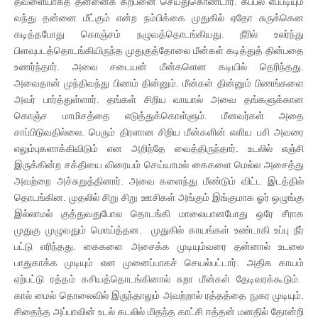
தவளையாகத் தன்னைக் கற்பனை செய்துகொண்டார். கப்பல் எப்படியும்
வந்து தன்னை மீட்கும் என்ற நம்பிக்கை முதுகில் ஏதோ சுருக்கென
கடித்தபோது கொஞ்சம் நழுவத்தொடங்கியது. நீரில் உலர்ந்து
பிளவுபடத்தொடங்கியிருந்த முதுகுத்தோலை மீன்கள் கடித்துத் தின்பதை
உணர்ந்தார். அவை சடையன் மீன்களென கடியில் தெரிந்தது.
அவைதான் முந்திவந்து பிணம் தின்னும். மீன்கள் தின்னும் பிணங்களை
அவர் பார்த்துள்ளார். தங்கள் சிறிய வாயால் அவை தங்களுக்கான
கொஞ்ச மாமிசத்தை எடுத்துக்கொள்ளும். மீனவர்கள் அதை
சாப்பிடுவதில்லை. பெரும் திரளான சிறிய மீன்களின் எளிய பசி அவரை
எலும்புகளாக்கிவிடும் என அறிந்தே வைத்திருந்தார். உடலில் எஞ்சி
இருக்கின்ற சக்தியை விரையம் செய்யாமல் கைகளை மெல்ல அசைத்து
அவற்றை அச்சுறுத்தினார். அவை களைந்து மீண்டும் விட்ட இடத்தில்
தொடங்கின. முதலில் சிறு சிறு ஊசிகள் அங்கும் இங்குமாக ஓர் ஒழுங்கு
இல்லாமல் குத்துவதுபோல தொடங்கி மாலையானபோது ஒரே சீராக
முதுகு முழுவதும் மொய்த்தன. முதுகில் காயங்கள் உண்டாகி உப்பு நீர்
பட்டு எரிந்தது. கைகளை அசைக்க முடியும்வரை தன்னால் உடலை
பாதுகாக்க முடியும் என முனைப்பாகச் செயல்பட்டார். அதிக காயம்
ஏற்பட்டு ரத்தம் கசியத்தொடங்கினால் சுறா மீன்கள் தேடிவரக்கூடும்.
கால் மைல் தொலைவில் இருந்தாலும் அவற்றால் ரத்தத்தை நுகர முடியும்.
சிதைந்த அப்பாவின் உடல் கடலில் மிதந்த காட்சி ஈத்தன் மனதில் தோன்றி