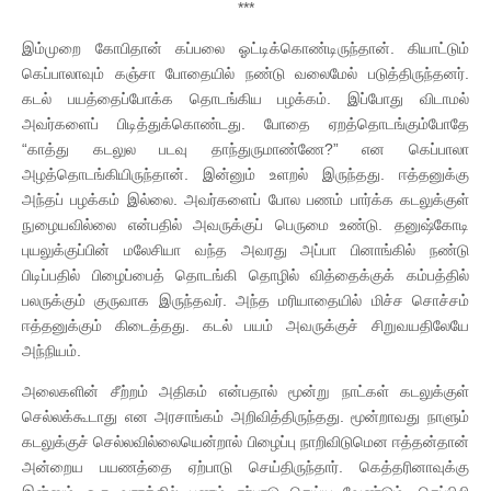
***
இம்முறை கோபிதான் கப்பலை ஓட்டிக்கொண்டிருந்தான். கியாட்டும்
கெப்பாலாவும் கஞ்சா போதையில் நண்டு வலைமேல் படுத்திருந்தனர்.
கடல் பயத்தைப்போக்க தொடங்கிய பழக்கம். இப்போது விடாமல்
அவர்களைப் பிடித்துக்கொண்டது. போதை ஏறத்தொடங்கும்போதே
“காத்து கடலுல படவு தாந்துருமாண்ணே?” என கெப்பாலா
அழத்தொடங்கியிருந்தான். இன்னும் உளறல் இருந்தது. ஈத்தனுக்கு
அந்தப் பழக்கம் இல்லை. அவர்களைப் போல பணம் பார்க்க கடலுக்குள்
நுழையவில்லை என்பதில் அவருக்குப் பெருமை உண்டு. தனுஷ்கோடி
புயலுக்குப்பின் மலேசியா வந்த அவரது அப்பா பினாங்கில் நண்டு
பிடிப்பதில் பிழைப்பைத் தொடங்கி தொழில் வித்தைக்குக் கம்பத்தில்
பலருக்கும் குருவாக இருந்தவர். அந்த மரியாதையில் மிச்ச சொச்சம்
ஈத்தனுக்கும் கிடைத்தது. கடல் பயம் அவருக்குச் சிறுவயதிலேயே
அந்நியம்.
அலைகளின் சீற்றம் அதிகம் என்பதால் மூன்று நாட்கள் கடலுக்குள்
செல்லக்கூடாது என அரசாங்கம் அறிவித்திருந்தது. மூன்றாவது நாளும்
கடலுக்குச் செல்லவில்லையென்றால் பிழைப்பு நாறிவிடுமென ஈத்தன்தான்
அன்றைய பயணத்தை ஏற்பாடு செய்திருந்தார். கெத்தரினாவுக்கு