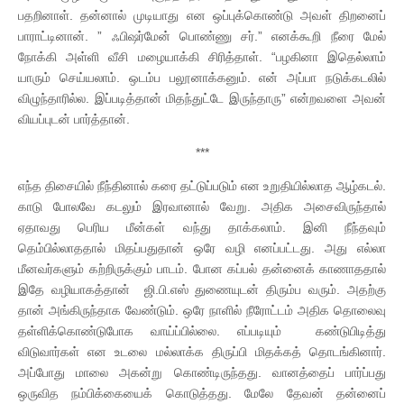
பதறினாள். தன்னால் முடியாது என ஒப்புக்கொண்டு அவள் திறனைப்
பாராட்டினான். ” ஃபிஷர்மேன் பொண்ணு சர்.” எனக்கூறி நீரை மேல்
நோக்கி அள்ளி வீசி மழையாக்கி சிரித்தாள். “பழகினா இதெல்லாம்
யாரும் செய்யலாம். ஒடம்ப பலூனாக்கனும். என் அப்பா நடுக்கடலில்
விழுந்தாரில்ல. இப்படித்தான் மிதந்துட்டே இருந்தாரு” என்றவளை அவன்
வியப்புடன் பார்த்தான்.
***
எந்த திசையில் நீந்தினால் கரை தட்டுப்படும் என உறுதியில்லாத ஆழ்கடல்.
காடு போலவே கடலும் இரவானால் வேறு. அதிக அசைவிருந்தால்
ஏதாவது பெரிய மீன்கள் வந்து தாக்கலாம். இனி நீந்தவும்
தெம்பில்லாததால் மிதப்பதுதான் ஒரே வழி எனப்பட்டது. அது எல்லா
மீனவர்களும் கற்றிருக்கும் பாடம். போன கப்பல் தன்னைக் காணாததால்
இதே வழியாகத்தான் ஜி.பி.எஸ் துணையுடன் திரும்ப வரும். அதற்கு
தான் அங்கிருந்தாக வேண்டும். ஒரே நாளில் நீரோட்டம் அதிக தொலைவு
தள்ளிக்கொண்டுபோக வாய்ப்பில்லை. எப்படியும் கண்டுபிடித்து
விடுவார்கள் என உடலை மல்லாக்க திருப்பி மிதக்கத் தொடங்கினார்.
அப்போது மாலை அகன்று கொண்டிருந்தது. வானத்தைப் பார்ப்பது
ஒருவித நம்பிக்கையைக் கொடுத்தது. மேலே தேவன் தன்னைப்