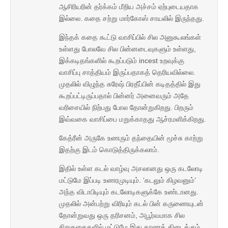
ஆசிரியரின் தர்க்கம் மீறிய அச்சம் ஏற்புடையதாக
இல்லை. கதை சற்று மார்கோஸ் சாயலில் இருந்தது.
இந்தக் கதை கூட்டு வாசிப்பில் சில அனுகூலங்கள்
உள்ளது போலவே சில பின்னடைவுகளும் உள்ளது,
இக்கடிதங்களில் கூறப்படும் incest உறவுக்கு
வாசிப்பு சாத்தியம் இருப்பதாகத் தெரியவில்லை.
முதலில் விழுந்த சுரேஷ் பிரதீப்பின் கடிதத்தில் இது
கூறப்பட்டிருப்பதால் பின்னர் அனைவரும் அதே
வரிசையில் நிற்பது போல தோன்றுகிறது. பிறரும்
இவ்வகை வாசிப்பை மறுக்காதது ஆச்ரமளிக்கிறது.
கேத்ரீன் அருகே உணரும் தந்தையின் மூச்சு காற்று
இதற்கு இடம் கொடுத்திருக்கலாம்.
இதில் உள்ள கடல் வாழ்வு அசலானது ஒரு கடலோடி
மட்டுமே இப்படி உணரமுடியும். ‘கடலும் கிழவனும்’
அந்த விடாபிடியும் கடலோடிகளுக்கே உண்டானது.
முதலில் அன்பற்று விரியும் கடல் பின் கருணையுடன்
தோன்றுவது ஒரு தரிசனம், அபூர்வமாக சில
சிறுகதைகளில் மட்டுமே இது காணக் கிடைக்கும்.