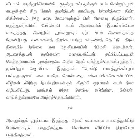
விடாமல் கடித்துக்கொண்டே துடித்து கப்பலுக்குள் உடல் செல்லும்முன்
கடலுக்குள் சிறு தோல் துண்டுடன் தாவியது. இரண்டுவார தீவிர
சிகிச்சையும் இரு மாத கோமாவுக்கும் பின் நினைவு திரும்பினார்.
மருத்துவர்களின் பேச்சொலி கடல் அலைகளின் இரைச்சல்போல
வதைத்தது. அவற்றில் துள்ளலுக்கு ஏற்ப உடல் அலைவதாகத்
தோன்றியது. கண்களைத் திறக்க பயந்து கட்டிலைத் தொட்டு திரவ
நிலையில் இல்லை என உறுதியானபின் நிம்மதி அடைந்தார்.
ஆயாசத்துடன் கண்களை அலையவிட்டார். தட்டுப்பட்டவுடன்
கெத்தரினாவின் முகத்தையே அதிக நேரம் பார்த்துக்கொண்டிருந்தார்.
முன்பிலும் ஜொலிப்பாக இருந்தாள். “ரெண்டு மாசத்துக்கப்புறம்
பாக்குறாருல்ல” என யாரோ சொல்வதை உள்வாங்கிக்கொண்டப்பின்
விழிகள் விரிந்து இயல்புநிலைக்குத் திரும்பி ஓரமாகக் கடல் நீரை
வழியவிட்டது. உதடுகள் ஏதோ சொல்ல நடுங்கின. பின்னர்
வாய்க்குள்ளாகவே அரற்றத்தொடங்கினார்.
***
அவனுக்குக் குழப்பமாக இருந்தது. அவள் உடைகளை களைத்துவிட்டு
போர்வைக்குள் புகுந்திருந்தாள். வெள்ளை விரிப்பில் நிழல்போல
படிந்திருந்தாள்.