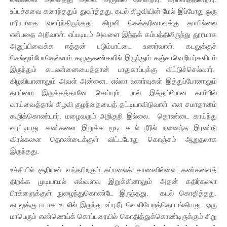
உப்புச்சுவை கரைந்ததும் துவர்த்தது. கடல் கிழவியின் மேல் இப்போது ஒரு
மரியாதை வளர்ந்திருந்தது. கிழவி கெத்தரினாவுக்கு தாயில்லை
என்பதை அறிவாள். எப்படியும் அவளை இந்தக் கம்பத்திலிருந்து தூரமாக
அனுப்பிவைக்க ஈத்தன் படும்பாட்டை உணர்வாள். கடலுக்குச்
செல்லும்போதெல்லாம் கழுகுகண்களில் இருந்தும் கஞ்சாவெறியர்களிடம்
இருந்தும் கடலன்னையைத்தான் பாதுகாப்புக்கு விட்டுச்செல்வார்.
கிழவியானாலும் அவள் அன்னை. எல்லா உணர்வுகள் இத்துப்போனாலும்
தாய்மை இருக்கத்தானே செய்யும். பால் இத்துப்போன காம்பில்
வாய்வைத்தால் கிழவி குழந்தையைத் தட்டியாவிடுவாள் என சமாதானம்
கூறிக்கொண்டார். மழைவரும் அறிகுறி இல்லை. தொண்டை காய்ந்து
வரட்டியது. கண்களை இறுக்க மூடி கடல் நீரில் நனைந்த இரண்டு
விரல்களை தொண்டைக்குள் விட்டபோது கொஞ்சம் ஆறுதலாக
இருந்தது.
உச்சியில் சூரியன் வந்தபிறகும் கப்பலைக் காணவில்லை. கண்களைத்
திறக்க முடியாமல் எவ்வளவு இறுக்கினாலும் அதன் கதிர்களை
பிரக்ஞைக்குள் நுழைந்துகொண்டே இருந்தது. கடல் கொதித்தது.
கடலுக்கு ஈடாக உடலில் இருந்து உப்புநீர் வெளியேறத்தொடங்கியது. ஒரு
மாபெரும் எண்ணெய்க் கொப்பரையில் கொதித்துக்கொண்டிருக்கும் சிறு