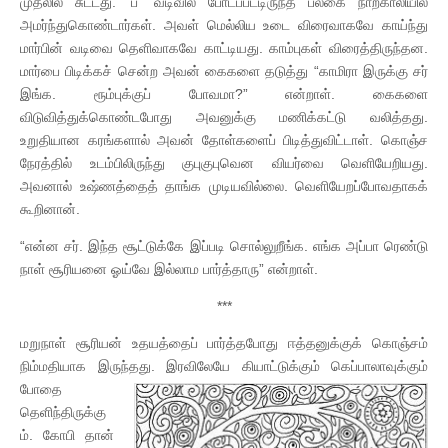
முதலில் சுட்டது. ‘ப’ வடிவில் போடப்பட்டிருந்த பலகை நாற்காலியில்
அமர்ந்துகொண்டார்கள். அவள் மெல்லிய உடை விரைவாகவே காய்ந்து
மார்பின் வடிவை தெளிவாகவே காட்டியது. காம்புகள் விரைத்திருந்தன.
மார்பை பிடிக்கச் சென்ற அவன் கைகளை தடுத்து “காமிரா இருக்கு சர்
இங்க. ரூம்புக்குப் போவமா?” என்றாள். கைகளை
விடுவித்துக்கொண்டபோது அவனுக்கு மணிக்கட்டு வலித்தது.
உறுதியான கரங்களால் அவன் தோள்களைப் பிடித்துவிட்டாள். கொஞ்ச
நேரத்தில் உடம்பிலிருந்து குபுகுபுவென வியர்வை வெளியேறியது.
அவனால் உஷ்ணத்தைத் தாங்க முடியவில்லை. வெளியேறப்போவதாகக்
கூறினான்.
“என்ன சர். இந்த சூட்டுக்கே இப்படி சொல்லுறீங்க. எங்க அப்பா ரெண்டு
நாள் சூரியனை ஓய்வே இல்லாம பார்த்தாரு” என்றாள்.
***
மறுநாள் சூரியன் உதயத்தைப் பார்த்தபோது ஈத்தனுக்குக் கொஞ்சம்
நிம்மதியாக இருந்தது.
இரவிலேயே கியாட்டுக்கும் கெப்பாலாவுக்கும்
போதை
தெளிந்திருக்கு
ம். கோபி தான்