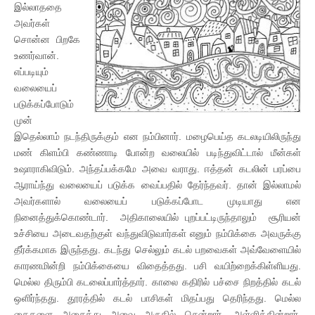
இல்லாததை
அவர்கள்
சொன்ன பிறகே
உணர்வான்.
எப்படியும்
வலையைப்
படுக்கப்போடும்
முன்
இதெல்லாம் நடந்திருக்கும் என நம்பினார். மழைபெய்த கடலடியிலிருந்து
மண் கிளம்பி கண்ணாடி போன்ற வலையில் படிந்துவிட்டால் மீன்கள்
உஷாராகிவிடும். அந்தப்பக்கமே அவை வராது. ஈத்தன் கடலின் பரப்பை
ஆராய்ந்து வலையைப் படுக்க வைப்பதில் தேர்ந்தவர். தான் இல்லாமல்
அவர்களால் வலையைப் படுக்கப்போட முடியாது என
நினைத்துக்கொண்டார். அதிகாலையில் புறப்பட்டிருந்தாலும் சூரியன்
உச்சியை அடைவதற்குள் வந்துவிடுவார்கள் எனும் நம்பிக்கை அவருக்கு
தீர்க்கமாக இருந்தது. கடந்து செல்லும் கடல் பறவைகள் அவ்வேளையில்
காரணமின்றி நம்பிக்கையை விதைத்தது. பசி வயிற்றைக்கிள்ளியது.
மெல்ல திரும்பி கடலைப்பார்த்தார். காலை கதிரில் பச்சை நிறத்தில் கடல்
ஒளிர்ந்தது. தூரத்தில் கடல் பாசிகள் மிதப்பது தெரிந்தது. மெல்ல
கைகளை அசைத்து அவை அருகில் சென்றார். அள்ளித்தின்றார்.