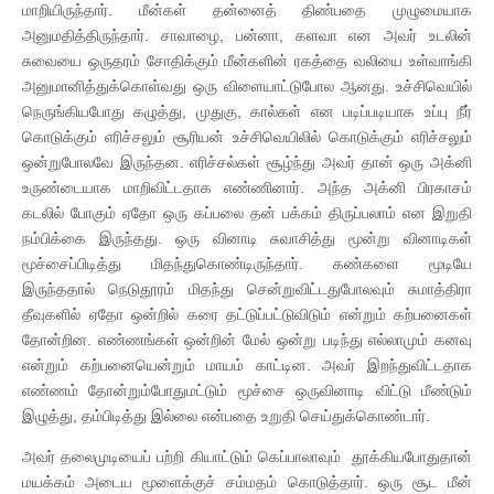
மாறியிருந்தார். மீன்கள் தன்னைத் திண்பதை முழுமையாக
அனுமதித்திருந்தார். சாவாழை, பன்னா, களவா என அவர் உடலின்
சுவையை ஒருதரம் சோதிக்கும் மீன்களின் ரகத்தை வலியை உள்வாங்கி
அனுமானித்துக்கொள்வது ஒரு விளையாட்டுபோல ஆனது. உச்சிவெயில்
நெருங்கியபோது கழுத்து, முதுகு, கால்கள் என படிப்படியாக உப்பு நீர்
கொடுக்கும் எரிச்சலும் சூரியன் உச்சிவெயிலில் கொடுக்கும் எரிச்சலும்
ஒன்றுபோலவே இருந்தன. எரிச்சல்கள் சூழ்ந்து அவர் தான் ஒரு அக்னி
உருண்டையாக மாறிவிட்டதாக எண்ணினார். அந்த அக்னி பிரகாசம்
கடலில் போகும் ஏதோ ஒரு கப்பலை தன் பக்கம் திருப்பலாம் என இறுதி
நம்பிக்கை இருந்தது. ஒரு வினாடி சுவாசித்து மூன்று வினாடிகள்
மூச்சைப்பிடித்து மிதந்துகொண்டிருந்தார். கண்களை மூடியே
இருந்ததால் நெடுதூரம் மிதந்து சென்றுவிட்டதுபோலவும் சுமாத்திரா
தீவுகளில் ஏதோ ஒன்றில் கரை தட்டுப்பட்டுவிடும் என்றும் கற்பனைகள்
தோன்றின. எண்ணங்கள் ஒன்றின் மேல் ஒன்று படிந்து எல்லாமும் கனவு
என்றும் கற்பனையென்றும் மாயம் காட்டின. அவர் இறந்துவிட்டதாக
எண்ணம் தோன்றும்போதுமட்டும் மூச்சை ஒருவினாடி விட்டு மீண்டும்
இழுத்து, தம்பிடித்து இல்லை என்பதை உறுதி செய்துக்கொண்டார்.
அவர் தலைமுடியைப் பற்றி கியாட்டும் கெப்பாலாவும் தூக்கியபோதுதான்
மயக்கம் அடைய மூளைக்குச் சம்மதம் கொடுத்தார். ஒரு சூட மீன்