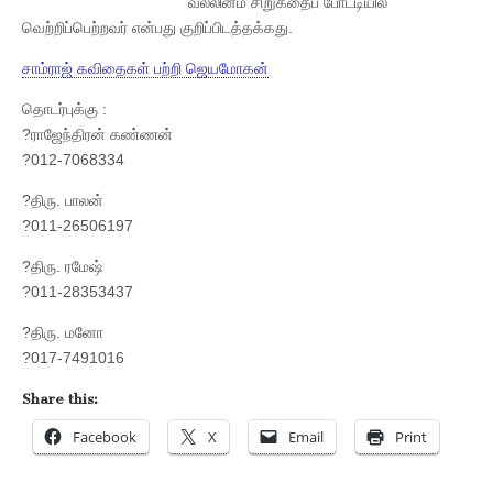
வல்லினம் சிறுகதைப் போட்டியில்
வெற்றிப்பெற்றவர் என்பது குறிப்பிடத்தக்கது.
சாம்ராஜ் கவிதைகள் பற்றி ஜெயமோகன்
தொடர்புக்கு :
?ராஜேந்திரன் கண்ணன்
?012-7068334
?திரு. பாலன்
?011-26506197
?திரு. ரமேஷ்
?011-28353437
?திரு. மனோ
?017-7491016
Share this:
Facebook
X
Email
Print