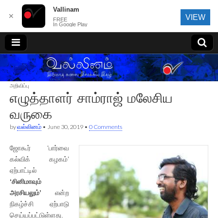
Vallinam
✕
VIEW
FREE
In Google Play
வல்லினம்
அறிவிப்பு
எழுத்தாளர் சாம்ராஜ் மலேசிய
வருகை
by
வல்லினம்
•
June 30, 2019
•
0 Comments
ஜோகூர் ‘பார்வை
கல்விக் கழகம்’
ஏற்பாட்டில்
‘சினிமாவும்
அரசியலும்’
என்ற
நிகழ்ச்சி ஏற்பாடு
செய்யப்பட்டுள்ளது.