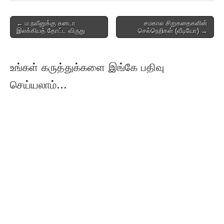
Post
← ம.நவீனுக்கு கனடா
சமகால சிறுகதைகளின்
இலக்கியத் தோட்ட விருது
செல்நெறிகள் (வீடியோ) →
navigation
உங்கள் கருத்துக்களை இங்கே பதிவு
செய்யலாம்...