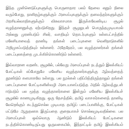
இந்த முன்னெடுப்புகளுக்கு பொருளாதார பலம் தேவை எனும் நிலை
வரும்போது, நாளிதழ்களுக்கும் அமைப்புகளுக்கும் தனவந்தர்களுக்கும்
அரசியல்வாதிகளுக்கும் விசுவாசமாக இருக்கவேண்டிய சூழல்
எழுத்தாளனுக்கு ஏற்படுகிறது. இந்தச் சூழலுடன் பொருந்தமுடியாமல்
அல்லது முரண்படும் சிலர், வசதியும் தொடர்புகளும் உள்ளபட்சத்தில்
மலேசியாவைத் தாண்டி தங்கள் படைப்புகளை வெளிநாடுகளில்
அறிமுகப்படுத்தியும் உள்ளனர். அதேநேரம், பல எழுத்தாளர்கள் தங்கள்
படைப்புலகத்தை முடக்கிக்கொண்டும் உள்ளனர்.
இவ்வாறான வறண்ட சூழலில், பல்வேறு அமைப்புகள் நடத்தும் இலக்கியப்
போட்டிகள் எப்போதுமே மலேசிய எழுத்தாளர்களுக்கு ஆர்வத்தைத்
தூண்டும் களமாகவே உள்ளது. பல நூல்கள் பதிப்பித்திருந்தாலும் தங்கள்
படைப்புகளை போட்டிகளின்வழி அடையாளப்படுத்த அதில் ஆர்வத்துடன்
ஈடுபடும் பல மூத்த எழுத்தாளர்களை இன்றும் மலேசிய இலக்கியச்
சூழலில் காணமுடிகிறது. ஒரு தேசத்தில், தமிழ் வாசகர்களைத் தாண்டி
வேறெங்கும் கடந்துசெல்ல முடியாத தமிழ்ப் படைப்பாளிக்கு, போட்டிகள்
மட்டுமே ஆறுதலாக இருப்பதை குறையாகச் சொல்லமுடிவதில்லை. பல
அமைப்புகள் ஒவ்வொரு ஆண்டும் இலக்கியப் போட்டிகளை
நடத்திக்கொண்டிருப்பது ஒருவகையில், இந்நாட்டில் தமிழ் இலக்கியம்