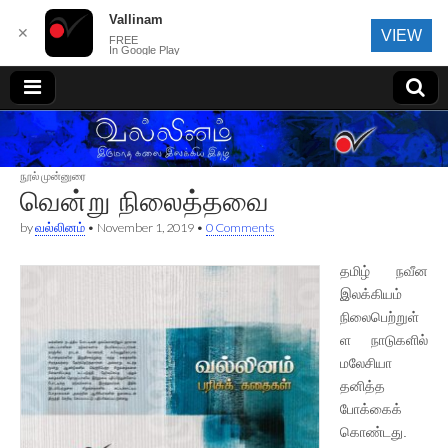
Vallinam
✕
VIEW
FREE
In Google Play
வல்லினம்
நூல் முன்னுரை
வென்று நிலைத்தவை
by
வல்லினம்
•
November 1, 2019
•
0 Comments
தமிழ் நவீன
இலக்கியம்
நிலைபெற்றுள்
ள நாடுகளில்
மலேசியா
தனித்த
போக்கைக்
கொண்டது.