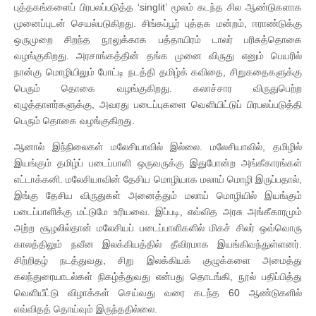
புத்தகங்களைப் பிரபலப்படுத்த ‘singlit’ மூலம் கடந்த சில ஆண்டுகளாக
முனைப்புடன் செயல்படுகிறது. சிங்கப்பூர் புத்தக மன்றம், ஈராண்டுக்கு
ஒருமுறை சிறந்த நூலுக்காக பத்தாயிரம் டாலர் பரிசுத்தொகை
வழங்குகிறது. அரசாங்கத்தின் தங்க முனை விருது எனும் பெயரில்
நான்கு மொழியிலும் போட்டி நடத்தி தமிழ்க் கவிதை, சிறுகதைகளுக்கு
பெரும் தொகை வழங்குகிறது. கலாச்சார விருதுபெற்ற
எழுத்தாளர்களுக்கு, அவரது படைப்புகளை வெளியிட்டுப் பிரபலப்படுத்தி
பெரும் தொகை வழங்குகிறது.
ஆனால் இந்நிலைகள் மலேசியாவில் இல்லை. மலேசியாவில், தமிழில்
இயங்கும் தமிழ்ப் படைப்பாளி ஒருவருக்கு இதுபோன்ற அங்கீகாரங்கள்
எட்டாக்கனி. மலேசியாவின் தேசிய மொழியாக மலாய் மொழி இருப்பதால்,
இங்கு தேசிய விருதுகள் அனைத்தும் மலாய் மொழியில் இயங்கும்
படைப்பாளிக்கு மட்டுமே உரியவை. இப்படி, எவ்வித அரசு அங்கீகாரமும்
அற்ற சூழலில்தான் மலேசியப் படைப்பாளிகளில் மிகச் சிலர் ஒவ்வொரு
காலத்திலும் நவீன இலக்கியத்தில் தீவிரமாக இயங்கிவந்துள்ளனர்.
சிற்றிதழ் நடத்துவது, சிறு இலக்கியக் குழுக்களை அமைத்து
கலந்துரையாடல்கள் நிகழ்த்துவது என்பது தொடங்கி, நூல் பதிப்பித்து
வெளியீட்டு விழாக்கள் செய்வது வரை கடந்த 60 ஆண்டுகளில்
எவ்விதத் தொய்வும் இருந்ததில்லை.