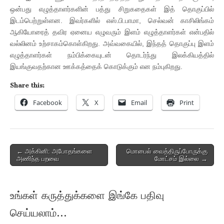
ஒன்பது எழுத்தாளர்களின் பத்து சிறுகதைகள் இத் தொகுப்பில்
இடம்பெற்றுள்ளன. இவர்களில் எஸ்.பி.பாமா, செல்வன் காசிலிங்கம்
ஆகியோரைத் தவிர ஏனைய எழுவரும் இளம் எழுத்தாளர்கள் என்பதில்
வல்லினம் உற்சாகம்கொள்கிறது. அவ்வகையில், இந்தத் தொகுப்பு இளம்
எழுத்தாளர்கள் நம்பிக்கையுடன் தொடர்ந்து இலக்கியத்தில்
இயங்குவதற்கான ஊக்கத்தைக் கொடுக்கும் என நம்புகிறது.
Share this:
Facebook
X
Email
Print
Post
← அக்கினி: அபோதங்களை
மொபைல் வைத்திருப்போருக்கு
அணிந்த பறவை
மோட்சம் இல்லை →
navigation
உங்கள் கருத்துக்களை இங்கே பதிவு
செய்யலாம்...