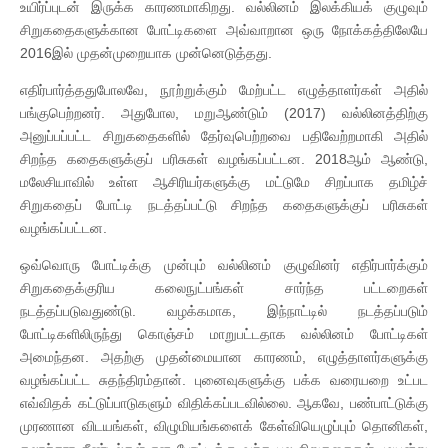
உயிர்ப்புடன் இருக்க காரணமாகிறது. வல்லினம் இலக்கியக் குழுவும்
சிறுகதைகளுக்கான போட்டிகளை அவ்வாறான ஒரு நோக்கத்திலேயே
2016இல் முதன்முறையாக முன்னெடுத்தது.
எதிர்பார்த்ததுபோலவே, நூற்றுக்கும் மேற்பட்ட எழுத்தாளர்கள் அதில்
பங்குபெற்றனர். அதுபோல, மறுஆண்டும் (2017) வல்லினத்திற்கு
அனுப்பப்பட்ட சிறுகதைகளில் தேர்வுபெற்றவை பதிவேற்றமாகி அதில்
சிறந்த கதைகளுக்குப் பரிசுகள் வழங்கப்பட்டன. 2018ஆம் ஆண்டு,
மலேசியாவில் உள்ள ஆசிரியர்களுக்கு மட்டுமே சிறப்பாக தமிழ்ச்
சிறுகதைப் போட்டி நடத்தப்பட்டு சிறந்த கதைகளுக்குப் பரிசுகள்
வழங்கப்பட்டன.
ஒவ்வொரு போட்டிக்கு முன்பும் வல்லினம் குழுவினர் எதிர்பார்க்கும்
சிறுகதைக்குரிய கலைநுட்பங்கள் சார்ந்த பட்டறைகள்
நடத்தப்படுவதுண்டு. வழக்கமாக, இந்நாட்டில் நடத்தப்படும்
போட்டிகளிலிருந்து கொஞ்சம் மாறுபட்டதாக வல்லினம் போட்டிகள்
அமைந்தன. அதற்கு முதன்மையான காரணம், எழுத்தாளர்களுக்கு
வழங்கப்பட்ட சுதந்திரம்தான். புனைவுகளுக்கு பக்க வரையறை உட்பட
எவ்விதக் கட்டுப்பாடுகளும் விதிக்கப்படவில்லை. ஆகவே, பண்பாட்டுக்கு
முரணான விடயங்கள், விழுமியங்களைக் கேள்வியெழுப்பும் தொனிகள்,