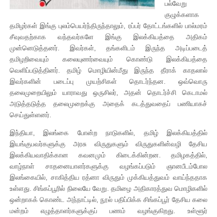
பல்வேறு
குழுக்களாக
தமிழர்கள் இங்கு புலம்பெயர்ந்திருந்தாலும், ரப்பர் தோட்டங்களில் பால்மரம்
சீவுவதற்காக வந்தவர்களே இங்கு இலக்கியத்தை அதிகம்
முன்னெடுத்தனர். இவர்கள், தங்களிடம் இருந்த அடிப்படைத்
தமிழறிவையும் கலையுணர்வையும் கொண்டு இலக்கியத்தை
வெளிப்படுத்தினர். தமிழ் மொழியின்மீது இருந்த தீராக் காதலால்
இவர்களின் படைப்பு முயற்சிகள் தொடர்ந்தன. ஒவ்வொரு
தலைமுறையிலும் யாராவது ஒருசிலர், அதன் தொடர்ச்சி கெடாமல்
அடுத்தடுத்த தலைமுறைக்கு அதைக் கடத்துவதைப் பணியாகச்
செய்துள்ளனர்.
இந்தியா, இலங்கை போன்ற நாடுகளில், தமிழ் இலக்கியத்தில்
இயங்குபவர்களுக்கு அரசு விருதுகளும் விருதுகளின்வழி தேசிய
இலக்கியவாதிக்கான கவனமும் கிடைக்கின்றன. தமிழகத்தில்,
வாழ்நாள் சாதனையாளர்களுக்கு வழங்கப்படும் ஞானபீடம்போல
இலங்கையில், சாகித்திய ரத்னா விருதும் முக்கியத்துவம் வாய்ந்ததாக
உள்ளது. சிங்கப்பூரில் நிலையே வேறு. தமிழை அதிகாரத்துவ மொழிகளில்
ஒன்றாகக் கொண்ட அந்நாட்டில், நூல் பதிப்பிக்க சிங்கப்பூர் தேசிய கலை
மன்றம் எழுத்தாளர்களுக்குப் பணம் வழங்குகிறது. உள்ளூர்