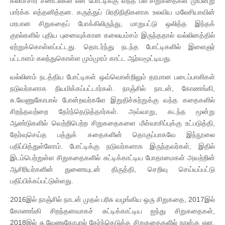
கலாச்சார சீண்டல்கள் என போட்டிக்கு வந்த பல சிறுகதைகள் முயன்று
பார்க்க எத்தனித்தன. கருத்துப் பிரதிநிதிகளாக உலவிய மலேசியாவின்
மரபான சிறுகதைப் போக்கிலிருந்து, மாறுபட்டு ஒலித்த இந்தக்
குரல்களில் புதிய புனைவுக்கான கலையம்சம் இருந்ததால் வல்லினத்தில்
ஏற்றுக்கொள்ளப்பட்டது. தொடர்ந்து நடந்த போட்டிகளில் இளைஞர்
பட்டாளம் கலந்துகொள்ள மும்முரம் காட்ட ஆர்வமூட்டியது.
வல்லினம் நடத்திய போட்டிகள் ஒவ்வொன்றிலும் தரமான படைப்பாளிகள்
நடுவர்களாக நியமிக்கப்பட்டார்கள். நாஞ்சில் நாடன், கோணங்கி,
சு.வேணுகோபால் போன்றவர்களே இறுதிச்சுற்றுக்கு வந்த கதைகளில்
சிறந்தவற்றை தேர்ந்தெடுத்தார்கள். அவ்வாறு, கடந்த மூன்று
ஆண்டுகளில் வெற்றிபெற்ற சிறுகதைகளை மீள்வாசிப்புக்கு உட்படுத்தி,
தேர்வுசெய்த பத்துக் கதைகளின் தொகுப்பாகவே இந்நூலை
பதிப்பித்துள்ளோம். போட்டிக்கு நடுவர்களாக இருந்தவர்கள், இதில்
இடம்பெற்றுள்ள சிறுகதைகளில் சுட்டிக்காட்டிய போதாமைகள் அவற்றின்
ஆசிரியர்களின் துணையுடன் திருத்தி, செறிவு செய்யப்பட்டு
பதிப்பிக்கப்பட்டுள்ளது.
2016இல் நாஞ்சில் நாடன் முதல் பரிசு வழங்கிய ஒரு சிறுகதை, 2017இல்
கோணங்கி சிறந்தனவாகச் சுட்டிக்காட்டிய ஐந்து சிறுகதைகள்,
2018இல் சு.வேணுகோபால் தேர்ந்தெடுத்த சிறுகதைகளில் நான்கு என,