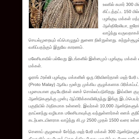
உலகில் சுமார் 300 ம
கிட்டத்தட்ட 150 மி
பழங்குடி மக்கள் ம
ஆஸ்திரேலியா, ஐரோப்
வாழ்ந்து வருவதாகக் 
செயல்முறையும் எப்பொழுதும் துணை நின்றுள்ளது. சுற்றுச்சூழல்
வகிப்பதற்கும் இதுவே காரணம்.
மலேசியாவில் பல்வேறு இடங்களில் இன்னமும் பழங்குடி மக்கள் வா
மக்கள்.
ஓராங் அஸ்லி பழங்குடி மக்களின் ஒரு பிரிவினர்தான் மஹ் மேரி 
(Proto Malay) ஆகிய மூன்று முக்கிய குழுக்களாக பிரிக்கப்பட்
பழமையான குடியேறிகள் எனச் சொல்லப்படுகிறது. இவ்வின குழு
ஆண்டுகளுக்கு முன்பு ஆப்பிரிக்காவிலிருந்து இங்கு இடம்பெயர்
பகுதியில் அதிகமாக உள்ளனர். இவர்கள் 10,000 ஆண்டுகளுக்கு 
தாய்லாந்து வழியாக மலேசியாவுக்கு வந்துள்ளார்கள் எனக் குறிப்
கடற்படையினராக வாழ்ந்து கி.மு 2500 முதல் 1500 வரை உள்
செனாய் குழுவைச் சேர்ந்த மஹ் மேரி மக்கள் 300 ஆண்டுகளுக்கு
தீவுகளில் குடியேறத் தொடங்கிய போது முதலில் கடலோர நாடோடி