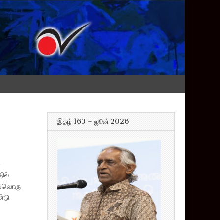
இதழ் 160 – ஜூன் 2026
்
ில்
வ்வொரு
்டு