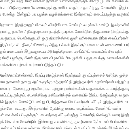
் வாழும் மஹ் மேரி மக்கள் தங்கள் பிள்ளைகளுக்குக் கோழி முட்டைகளைக் கூட
 சாப்பிடுவதனால் பிள்ளைகளுக்கு வலிப்பு வரும், சதா அழுது கொண்டே இருப்ப
 இது போன்று இன்னும் பல பழக்க வழக்கங்களை இன்றளவும் கடைப்பிடித்து வருகின
ழாவாக இருந்தாலும் மிகவும் விமரிசியாக செய்யும் வழக்கம் உண்டு. இவர்களின
ன்கு நாளில் 7 நிகழ்வுகளை நடத்தி முடிக்க வேண்டும். திருமணம் நிகழ்வுக்கு
ைய பெண்களுடன் ஒரு திரைச்சீலை முன் வரிசையாக நிற்க வைப்பார்கள்
ுப்பார்கள். திரைச்சீலைக்கு அந்த பக்கம் இருக்கும் மணமகன் கைகளைப் பார்
ம் மணமகள் இருவருடைய அறிவுத்திறனை மதிப்பிடும் வகையில் சில புதிர்
 மேரி பழங்குடியினர் திருமண விழாவில் மிக முக்கிய ஒரு சடங்கு மணமக்களி
்களின் பற்கள் கூர்மைப்படுத்தப்படும்.
ை மேற்கொள்கின்றனர். இறப்பு நிகழ்ந்தால் இறந்தவர் குடும்பத்தைச் சேர்ந்த மூத்
ராம தலைவர் தனது ஆட்களுக்கு உத்தரவிட்டு இறந்தவரின் உறவினர்கள் மற்றும் 
ார். அனைத்து உறவினர்கள் மற்றும் நண்பர்களின் வருகைக்காக காத்திருக்
ப்பட்டிருக்கும். சடலத்திற்கு மதிப்பளிக்கும் வகையில் இறப்பு நிகழ்வுக்கு வருக
 இருக்க வேண்டும் என்று பிரார்த்தனை செய்வார்கள். வீட்டில் இறந்தவரின் ச
அருந்தவோ கூடாது. இறந்தவரின் ஆவிக்கு உணவு வழங்கப்பட வேண்டும் என்ற
ள் வைக்கப்பட்டிருக்கும். சடலத்தை வீட்டிலிருந்து கொண்டு செல்லும் வரை இறந
துக் கொள்ள வேண்டும். இவ்வாறு கவனிக்கத் தவறினால் அச்சடலம் பேய்களின் பி
 என்ற நம்பிக்கை உள்ளது. இறந்தவரின் நல்லுடல் 2 மீட்டர் ஆழத்தில் இருக்கும் ஒ