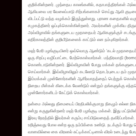
குறிக்கின்றனர். முந்தைய காலங்களில், கதாபாத்திரங்கள் அல்ல
ஆகியவை மர வேலைப்பாடு சிற்பங்களாகச் செய்து ஆவி குடிசைகள
விடப்பட்டு வந்த வழக்கம் இருந்துள்ளது. புராண கதைகளில் 
சமுகத்தினர் ஒப்புக்கொள்கின்றனர். அவர்களின் முக்கிய திர
அவ்விழாவில் தங்களுடைய மூதாதையர் ஆவிகளுக்குச் சடங்கு
எதிர்காலத்தின் குறியீடுகளைக் காட்டும் என நம்புகிறார்கள்.
மஹ் மேரி பழங்குடியினர் ஒவ்வொரு ஆண்டும் ‘கடல் மூதாதையர்
ஒரு சிறப்பு வழிப்பாட்டை மேற்கொள்வார்கள். மந்திரவாதி (
கொண்டாடுகின்றனர். இவ்விழாவின் போது மக்கள் தங்களுடைய
செய்வார்கள். இவ்விழாவிலும் கடலோடு தொடர்புடைய தம் மூதா
இம்மக்கள் முன்னோர்களின் ஆசிர்வாதத்தைப் பெற்றுக் கொள்ள மு
நிறைய மீன்கள் கிடைக்க வேண்டும் என்றும் தங்களுக்கு எந்
முன்னோர்களிடம் கேட்டுக் கொள்வார்கள்.
நன்மை அல்லது தீமையைப் பிரதிபலிக்குமாறு நிகழும் எல்லா
என்று கருதுகின்றனர் மஹ் மேரி பழங்குடி மக்கள். இது மட்
இரவு நேரத்தில் இவர்கள் கரும்பு சாப்பிடுவதைத் தவிர்ப்பார்கள
உறிஞ்சுவது போல என்ற ஒரு நம்பிக்கை உண்டு. நடக்கும் போது வ
வானவில்லை கை விரலால் சுட்டிக்காட்டினால் விரல் உடைந்து ப