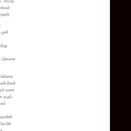
 சாப்பிட
ார்கள்
்றனர்.
்
 முன்
.
த்து
ன் பற்களை
த பிள்ளை
நண்பர்கள்
கும் வரை
ை தரும்
டலம்
்தவரின்
டியில்
ரு