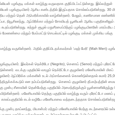
ில்லியன் பழங்குடி மக்கள் வாழ்ந்து வருவதாக குறிப்பிடப்பட்டுள்ளது. இவ்வற்றுள்
ல்லியன் பழங்குடியினர் ஆசிய கண்டத்தில் இருப்பதாக சொல்லப்படுகின்றது. 30 மி
த்திய மற்றும் தென் அமெரிக்காவில் வாழ்கின்றனர். மேலும், கணிசமான எண்ணிக
பா, நியூசிலாந்து, ஆப்பிரிக்கா மற்றும் சோவியத் யூனியன் ஆகிய பகுதிகளிலும்
கூறப்படுகின்றது. சுற்றுச் சூழல் மறுசீரமைப்பிற்குப் பழங்குடியினரின் பாரம்பரிய 
 மேலாண்மை மற்றும் மேம்பாட்டு செயல்பாட்டில் பழங்குடி மக்கள் முக்கிய பங்கு
ழ்ந்து வருகின்றனர். அதில் குறிப்பிடதக்கவர்கள் ‘மஹ் மேரி’ (Mah Meri) பழங்
பழங்குடியினர். இவர்கள் நெக்ரிடோ (Negrito), செனாய் (Senoi) மற்றும் புரோட்
டுள்ளனர். வடக்கு பகுதியில் வாழும் நெக்ரிட்டோ குழுவினர் மலேசியாவின் மிகப்
வினர் ஆப்பிரிக்க மக்களின் உடல் அம்சங்களைக் கொண்டுள்ளதால் சுமார் 25,
ந்திருக்கக்கூடும் என நம்பப்படுகின்றது. செனாய் குழுவினர் தீபகற்பத்தின் மைய
முன்பு சீனாவின் தென்மேற்கு பகுதியில் அமைந்திருக்கும் யூன்னானிலிருந்து 
பிடுகின்றனர். மலேசியாவில் தெற்கு பகுதியில் வாழ்ந்து வரும் புரோட்டோ மலாய் 
ள காலப்பகுதியில் கடல் வழியே மலேசியாவை வந்தடைந்ததாக சொல்லப்படுகின்றத
 முன்பு தாய்லாந்து, மியான்மர் மற்றும் மலேசியாவில் மேற்கு கடற்கரையில் உள
களாக வாழ்ந்து வந்துள்ளனர். கடற்கொள்ளையர்களிடம் பிடிப்பட்டு