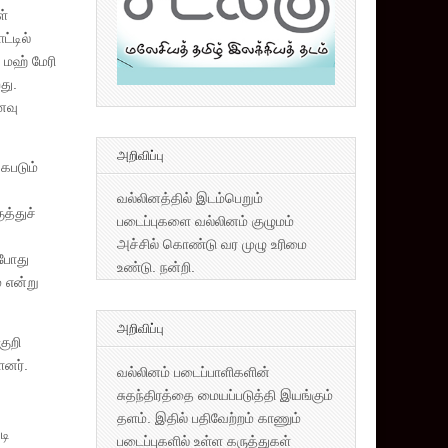
ள்
்டில்
 மஹ் மேரி
து.
னவு
அறிவிப்பு
கபடும்
வல்லினத்தில் இடம்பெறும்
த்துச்
படைப்புகளை வல்லினம் குழுமம்
அச்சில் கொண்டு வர முழு உரிமை
 போது
உண்டு. நன்றி.
 என்று
அறிவிப்பு
குறி
ளனர்.
வல்லினம் படைப்பாளிகளின்
சுதந்திரத்தை மையப்படுத்தி இயங்கும்
தளம். இதில் பதிவேற்றம் காணும்
டி
படைப்புகளில் உள்ள கருத்துகள்