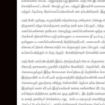
வகைகளை சாப்பிட அனுமத்திப்பது இல்லை. மற்ற சில இடங்களில
கொடுக்கமாட்டார்கள். கோழி முட்டை மற்றும் இறைச்சி வகைகள்
மற்றும் அடிக்கடி நோய்வாய்ப்படுவார்கள் என நம்புகின்றனர்.
மஹ் மேரி பழங்குடி சமுகத்தில் எந்தவொரு பண்டிகை அல்லது வி
திருமணம் விழா மொத்தமாக நான்கு நாள் நடைப்பெறும். அந்த நா
மணப்பெண்ணை தனியாக அழைத்து மணப்பெண்ணை ஒத்த வயதுட
அவர்கள் திரைச்சீலை வழி தங்களுடைய கைகளை நீட்டியப்படி இர
தன்னுடைய மணப்பெண்ணைத் தேர்ந்தெடுப்பார். மணமகன் மற்று
விளையாட்டுகள் விளையாடும் சாடங்குகளும் நடைப்பெறும். மஹ்
கூர்மைப்படுத்தும் சடங்கு ஆகும். மோதிரத்தைக் கொண்டு மணமக
மஹ் மேரி பாரம்பரியத்தில் இறப்பு நிகழ்வுக்கும் சில சடங்குகள
கிராமத் தலைவரை முதலில் சந்திக்க வேண்டும். அதன்பின், கி
அனைவருக்கும் இந்த சோகமான செய்தியைத் தெரிவிக்க சொல்வ
இறந்தவரின் உடல் வீட்டின் தாழ்வாரத்தில் திறந்தவெளியில் வைக்க
அனைவரும் தூபத்தை எரித்து அன்னாரின் ஆத்மா நல்ல நிலையில்
இருக்கும் வரை வீட்டில் இருப்பவர்கள் உணவு உண்ணவோ நீர் 
சம்பிரதாயத்திற்காக தனியாக ஒரு குறிப்பிட்ட இடத்தில் உணவுக
உடலைத் தாண்டிச் செல்லக்கூடாது. கால் படாதபடியும் கவனித்
அகப்பட்டு சம்பந்தப்பட்ட குடும்பத்தினரைத் தொந்தரவு செய்யும்