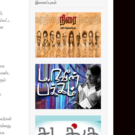
இணைப்புகள்
்.
 வெட்ட
ின
யாக
கொண்ட
ும்
ு
்
வர்கள்
அல்லது
தாக