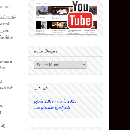
ின்றனர்.
யட்நாமில்
ற்கொண்ட
இருண்ட
்சார்ந்த
கடந்த இதழ்கள்
்லை வரை
கடந்த
்கு
இதழ்கள்
க
ரி
ராமங்கள்
பெட்டகம்
ஜூன் 2007 - ஏப்ரல் 2013
க்
வரையிலான இதழ்கள்
)
aut)