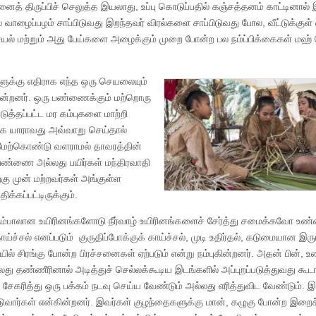
கடனைத் திருப்பிச் செலுத்த இயலாது, உப்பு கொடுப்பதில் கஞ்சத்தனம் காட்டினால்
ல் வாழைப்பழம் சாப்பிடுவது இறந்தவர் விரல்களை சாப்பிடுவது போல, வீட்டுக்குள் 
 செயல் மற்றும் அது பேய்களை அழைக்கும் முறை போன்ற பல நம்ப்பிக்கைகள் மஹ் 
ளுக்கு எதிராக எந்த ஒரு செயலையும்
ழ்கின்றனர். ஒரு பண்ணைக்கும் மற்றொரு
த்தப்பட்ட மர கம்புகளை மாற்றி
க யாராவது அவ்வாறு செய்தால்
 மேற்கொண்டு வளராமல் தாவரத்தின்
ிய பண்ணை அல்லது பயிர்கள் மந்திரவாதி
்கு முன் மற்றவர்கள் அங்குள்ள
கப்பட்டிருக்கும்.
 பெரும்பாலான உயிரினங்களோடு நீர்வாழ் உயிரினங்களைச் சேர்த்து சமைக்கவோ 
ச்சல் எனப்படும் குருதிப்போக்குக் காய்ச்சல், முடி உதிர்தல், கடுமையான இரு
தியில் சிரங்கு போன்ற பிரச்சனைகள் ஏற்படும் என்று நம்புகின்றனர். அதன் பின், 
லது தண்ணீரினால் அடித்துச் செல்லக்கூடிய இடங்களில் அப்புறப்படுத்துவது கூட
ேகரித்து ஒரு பக்கம் நடவு செய்ய வேண்டும் அல்லது எரித்துவிட வேண்டும். 
ிபடுவார்கள் என்கின்றனர். இவர்கள் குழந்தைகளுக்கு மான், கழுகு போன்ற இறைச