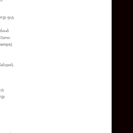
வாறு ஒரு
்
ங்கள்
ன் அவை
swamps)
ன்றனர்.
ரு
ாது
த