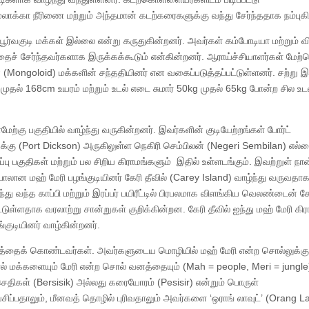
 மலாக்கா நீரிணை மற்றும் அந்தமான் கடற்கரைகளுக்கு வந்து சேர்ந்ததாக நம்புக
ூர்வகுடி மக்கள் இல்லை என்று கருதுகின்றனர். அவர்கள் கம்போடியா மற்றும் வி
த்தைச் சேர்ந்தவர்களாக இருக்கக்கூடும் என்கின்றனர். ஆராய்ச்சியாளர்கள் மே
(Mongoloid) மக்களின் சந்ததியினர் என வகைப்படுத்தப்பட்டுள்ளனர். சற்று 
m முதல் 168cm உயரம் மற்றும் உடல் எடை சுமார் 50kg முதல் 65kg போன்ற சில உடல
்கு பகுதியில் வாழ்ந்து வருகின்றனர். இவர்களின் குடியேற்றங்கள் போர்ட்
ுக்கு (Port Dickson) அருகிலுள்ள நெகிரி செம்பிலன் (Negeri Sembilan) எல
பு பகுதிகள் மற்றும் பல சிறிய கிராமங்களும் இதில் உள்ளடங்கும். இவற்றுள் நான
ம்பாலான மஹ் மேரி பழங்குடியினர் கேரி தீவில் (Carey Island) வாழ்ந்து வருவதா
ந்து வந்த காப்பி மற்றும் இரப்பர் பயிரீட்டில் பிரபலமாக விளங்கிய வெலண்டைன் கே
்டுள்ளதாக வரலாற்று சான்றுகள் குறிக்கின்றன. கேரி தீவில் ஐந்து மஹ் மேரி கி
குடியினர் வாழ்கின்றனர்.
யத்தைக் கொண்டவர்கள். அவர்களுடைய மொழியில் மஹ் மேரி என்ற சொல்லுக்கு
் மக்களையும் மேரி என்ற சொல் வனத்தையும் (Mah = people, Meri = jungle
ெதிகள் (Bersisik) அல்லது கரையோரம் (Pesisir) என்றும் பொருள்
சிப்பதாலும், மீனவத் தொழில் புரிவதாலும் அவர்களை ‘ஒராங் லாவுட்’ (Orang L