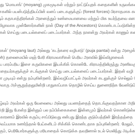
து ‘மொயாங்’ (moyang) முகமூடிகள் மற்றும் நாட்டுப்புறக் கதைகளின் உருவங்க
ில் பயன்படுத்தியப்பின் வனப் படைகளுக்குப் (forest forces) பிரசாதமாக காட
வரும் கதாபாத்திரங்கள் அனைத்தும் உண்மையானவை மற்றும் மிக உயர்ந்தவை என
ுவிழாவாக முன்னோர்களின் நாள் (Day of the Ancestors) கொண்டாடப்படுகின்ற
கள் செய்து படையல்களைப் படைப்பார்கள். அந்த நாளன்று அவர்கள் காணும் க
கள்’ (moyang laut) அல்லது ‘கடற்கரை வழிபாடு’ (puja pantai) என்று அழைக்
bomoh) தலைமையில் மஹ் மேரி கிராமவாசிகள் பெரிய அளவில் இவ்விழாவைக்
 பாரம்பரிய இசை கருவிகளை இயக்கிக் கொண்டே கிராமத்திலிருந்து அணிவகு
தையர்களுக்குச் சடங்குகள் செய்து படையல்களைப் படைப்பார்கள். இதன் வழி
டியும் என்று நம்புகின்றனர். இவ்வழிப்பாட்டில் அவர்கள் கடலுக்குச் செல்லும்
தவொரு அச்சூறுத்தலுமின்றி பாதுகாப்பாக தொழில் செய்ய துணைநிற்க வேண்டும்
 நிகழ்வும் அவர்கள் ஒரு வேலையை அல்லது பயணத்தைத் தொடங்குவதற்கான அறி
டுமின்றி இது போன்ற இன்னும் பல நம்பிக்கைகளை இன்னமும் இவர்கள் கொண்டுள்
். காரணம் இரவில் கரும்பு சாப்பிடுவது என்பது இறந்த குடும்பத்தின் இரத்தத்தை
ெப்பமாக உணர்ந்தால் பேய்களிடம் சிக்கிக் கொண்டதாக நம்புகின்றனர். மேலும்,
ோகும், பெரியோர்களுக்கு மரியாதைக் கொடுக்க தவறினால் உடல் மெலிந்து அடிக்க