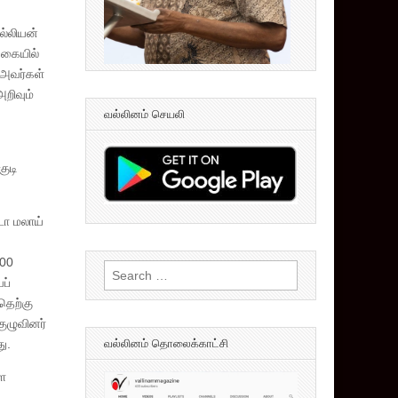
ல்லியன்
்கையில்
 அவர்கள்
அறிவும்
வல்லினம் செயலி
குடி
டோ மலாய்
000
Search
ப்
for:
தெற்கு
குழுவினர்
வல்லினம் தொலைக்காட்சி
ு.
்ள