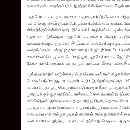
துளைக்குள் புதைக்கப்படும். இறந்தவரின் நினைவாக 7ஆம் நாள்
மஹ் மேரி மக்கள் தங்களுடைய மூதாதையர் ஆவிகளைச் சித்தரித்
நபர் அல்லது விலங்கு மஹ் மேரி மக்களிடத்தில் வணங்கப்பட வ
சித்தரிக்கும் என்கின்றனர். இவ்வுலகில் அழிக்கப்பட்ட ஒன்று
உருவாக்கப்படுகின்றன. மஹ் மேரி மக்களுடைய அன்றாட வாழ்க்
எல்லாவற்றிக்கும் ஒரு ஆவி இருப்பதாக மஹ் மேரி பழங்குடி மக்
வளரும் ‘நைரே பாத்து’ (nyireh batu) மற்றும் (Kayu Pulai)
கைவினைப்பொருட்கள் செய்வதிலும் மஹ் மேரி மக்கள் தேர்ச்
(Bookmark), கைப்பை மற்றும் முள் பண்டான் இலை, பனை இ
பழங்குடியினரின் வாழ்க்கையில் குறிப்பாக மஹ் மேரி சமுகத்த
சொல்லப்படுகின்றது. சடங்குகள், வழிபாடு, நோய்களுக்குச் ச
பயன்படுத்தும் ஒரு பொருளாக எப்பொழுதும் இந்த முகமூடிகள
முகமூடிக்கும் ஒரு குறிப்பிட்ட தன்மையும் செயல்பாடும்
என்கின்றனர். முகமூடிகளைத் தயாரித்து பிறகு, அதனை சேவாங
முகமூடிகள் மூலம் நோய்களைக் குணப்படுத்துவதற்காக அவ்வி
அடையாளமாக அம்முகமூடிகள் காடுகள் அல்லது நதிகளில் வைக்
அடையாளமாக இருந்த முகமூடிகள் தற்போது மெதுவாக ஒரு க