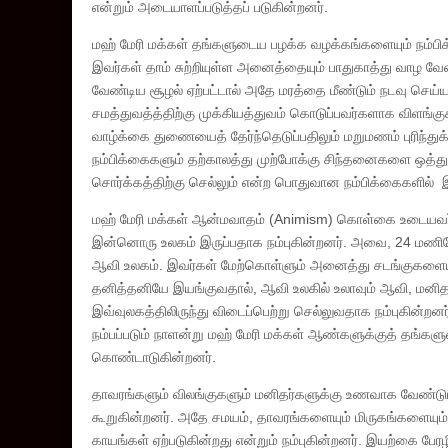
என்றும் அடையாளப்படுத்தப் படுகின்றனர்.
மஹ் மேரி மக்கள் தங்களுடைய பழக்க வழக்கங்களையும் நம்பிக
இவர்கள் தாம் சுற்றியுள்ள அனைத்தையும் பாதுகாத்து வாழ வே
வேண்டிய சூழல் ஏற்பட்டால் அதே மரத்தை மீண்டும் நடவு செய்
சமத்துவத்த்திற்கு முக்கியத்துவம் கொடுப்பவர்களாக விளங்க
வாழ்க்கை துணையைத் தேர்ந்தெடுப்பதிலும் மறுமணம் புரிந்து
நம்பிக்கைகளும் தற்காலத்து முற்போக்கு சிந்தனைகளை ஒத்து 
சொர்க்கத்திற்கு செல்லும் என்ற பொதுவான நம்பிக்கைகளில் 
மஹ் மேரி மக்கள் ஆன்மவாதம் (Animism) கொள்கை உடையவர்க
இன்னொரு உலகம் இருப்பதாக நம்புகின்றனர். அவை, 24 ம
ஆவி உலகம். இவர்கள் மேற்கொள்ளும் அனைத்து சடங்குகளையும்
தனித்தனியே இயங்குவதால், ஆவி உலகில் உலாவும் ஆவி, மனித உ
இவ்வுலகத்திலிருந்து விடைப்பெற்று செல்லுவதாக நம்புகின்றனர
நம்பப்படும் நாளன்று மஹ் மேரி மக்கள் ஆண்களுக்குத் தங்
கொண்டாடுகின்றனர்.
தாவரங்களும் விலங்குகளும் மனிதர்களுக்கு உணவாக வேண்டு
கூறுகின்றனர். அதே சமயம், தாவரங்களையும் மிருகங்களையு
காயங்கள் ஏற்படுகின்றது என்றும் நம்புகின்றனர். இயற்கை 