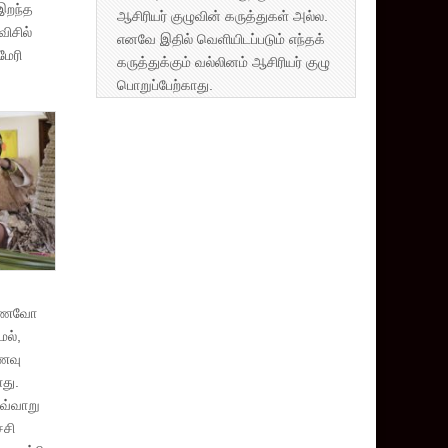
 இறந்த
ஆசிரியர் குழுவின் கருத்துகள் அல்ல.
விசில்
எனவே இதில் வெளியிடப்படும் எந்தக்
மேரி
கருத்துக்கும் வல்லினம் ஆசிரியர் குழு
பொறுப்பேற்காது.
உண்ணவோ
மல்,
உணவு
ாது.
இவ்வாறு
்சி