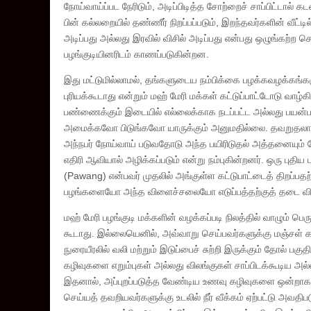
நோய்வாய்ப்பட நேரிடும், அடிப்பிடித்த சோற்றைச் சாப்பிட்டால் 
பின் கல்லறையில் தண்ணீர் நிறப்பப்படும், இறந்தவர்களின் வீட்டி
அடிப்பது அல்லது இரவில் விசில் அடிப்பது என்பது ஒழுங்கற்ற
பழங்குடியினரிடம் காணப்படுகின்றன.
இது மட்டுமில்லாமல், தங்களுடைய நம்பிக்கை பழக்கவழக்கங்க
புரியக்கூடாது என்றும் மஹ் மேரி மக்கள் கட்டுப்பாட்டோடு வா
பண்ணைக்கும் இடையில் எல்லைக்காக நடப்பட்ட அல்லது பயன்படு
அமைக்கவோ பிடுங்கவோ யாருக்கும் அனுமதில்லை. தவறுதலா
அந்நபர் நோய்வாய் படுவதோடு அந்த பயிரிடுதல் அத்தனையும்
எதிரி ஆவியால் அழிக்கப்படும் என்று நம்புகின்றனர். ஒரு புத
(Pawang) என்பவர் முதலில் அங்குள்ள கட்டுபாட்டைத் திறப்பதற
பழங்களையோ அந்த விளைச்சலையோ எடுப்பத்தற்குத் தடை விதிக்
மஹ் மேரி பழங்குடி மக்களின் வழக்கப்படி நிலத்தில் வாழும்
கூடாது. இல்லையெனில், அவ்வாறு செய்பவர்களுக்கு மஞ்சள் காய்
நுரையீரலில் வலி மற்றும் இடுப்பைச் சுற்றி இருக்கும் தோல் பகு
கழிவுகளை எறும்புகள் அல்லது விலங்குகள் சாப்பிடக்கூடிய அல்
இதனால், அப்புறப்படுத்த வேண்டிய உணவு கழிவுகளை ஒன்றாக ச
செய்யத் தவறியவர்களுக்கு உடலில் நீர் வீக்கம் ஏற்பட்டு அவத