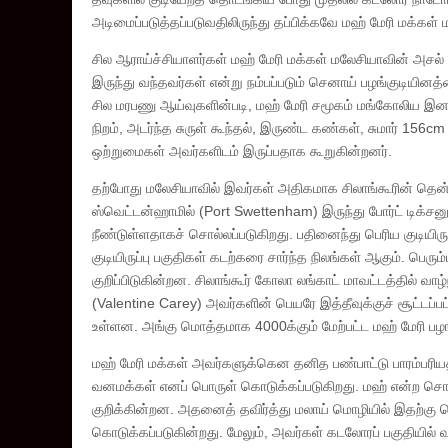
அடிமைப்படுத்தப்படுவதிலிருந்து தப்பிக்கவே மஹ் மேரி மக்கள்
சில ஆராய்ச்சியாளர்கள் மஹ் மேரி மக்கள் மலேசியாவின் அசல் ப
இருந்து வந்தவர்கள் என்று நம்பப்படும் செனாய் பழங்குடியின
சில மரபணு ஆய்வுகளின்படி, மஹ் மேரி சமூகம் மங்கோலிய இன 
நிறம், அடர்ந்த சுருள் கூந்தல், இருண்ட கண்கள், சுமார் 156c
ஒற்றுமைகள் அவர்களிடம் இருப்பதாக கூறுகின்றனர்.
தற்போது மலேசியாவில் இவர்கள் அதிகமாக சிலாங்கூரின் தென்மேற
ஸ்வெட்டன்ஹாமில் (Port Swettenham) இருந்து போர்ட் டிக்சன
நீண்டுள்ளதாகச் சொல்லப்படுகிறது. பதினைந்து பெரிய குடியிருப்
குடியிருப்பு பகுதிகள் கடற்கரை சார்ந்த நிலங்கள் ஆகும். பெரு
குறிப்பிடுகின்றன. சிலாங்கூர் கோலா லங்காட் மாவட்டத்தில் வாழ்
(Valentine Carey) அவர்களின் பெயரே இத்தீவுக்குச் சூட்டப்பட
உள்ளன. அங்கு மொத்தமாக 4000க்கும் மேற்பட்ட மஹ் மேரி பழங்
மஹ் மேரி மக்கள் அவர்களுக்கென தனித பண்பாட்டு பாரம்பரி
வனமக்கள் எனப் பொருள் கொடுக்கப்படுகிறது. மஹ் என்ற சொல
குறிக்கின்றன. அதனைத் தவிர்த்து மலாய் மொழியில் இதற்கு ச
கொடுக்கப்படுகின்றது. மேலும், அவர்கள் கடலோரப் பகுதியில் வ