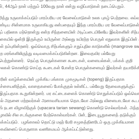
, 44ஆம் நாள் மற்றும் 100வது நாள் என்று வழிப்பாடுகள் நடைப்பெறும்.
து உருவாக்கப்படும் பாரம்பரிய மர வேலைப்பாடுகள் உலக புகழ் பெற்றவை. எவ்
ேண்டிய சின்னமாக உருவாகியது என்பதையும் இந்த பாரம்பரிய மர வேலைப்பாடுகள
க்குப் பதிலாக மற்றொன்று என்ற சிந்தனையின் அடிப்படையிலேயே இவர்களின் சிற்ப
கையில் ஒன்றி இருக்கும் உயிருள்ள அல்லது உயிரற்ற பொருள் எதுவாக இருப்பி
கள் நம்புகின்றனர். ஒவ்வொரு சிற்பங்களும் சதுப்புநில காடுகளில் (mangrove 
 என்ற மரங்களிலிருந்து வடிவமைக்கப்படுகின்றன. இவைதவிர பல்வேறு
சிபெற்றுள்ளனர். நெய்த பொருள்களான கூடைகள், வளையல்கள், பக்கக் குறி
லைகள் கொண்டு செய்த கூடைகள் போன்ற பொருள்களையும் இவர்கள் தயாரிக்கி
ினரின் வாழ்க்கையின் முக்கிய பங்காக முகமூடிகள் (topeng) இருப்பதாக
ிகிச்சையளித்தல், வாதைகளைப் போக்குதல் உள்ளிட்ட பல்வேறு தேவைகளுக்குப்
் இருப்பதாக கூறுகின்றனர். மர கட்டைகளைக் கொண்டு செதுக்கப்படும் ஒவ்வொ
 இருப்பதால் அதனை மற்றவர்கள் அனாவசியமாக தொடவோ அல்லது விளையாடவோ கூட
் நடன விழாவிற்குக் (upacara tarian sewang) கொண்டு செல்வார்கள். அந்
ழாவில் சில சடங்குகளை மேற்கொள்வார்கள். பின், இடையூறுகளைத் தடுக்கும்
கப்படும். பழங்காலம் தொட்டு மஹ் மேரி சமூகத்தினரிடம் ஒரு முக்கியமான
ைவினைப் பொருளாக வணிகமயம் ஆக்கப்பட்டுள்ளது.