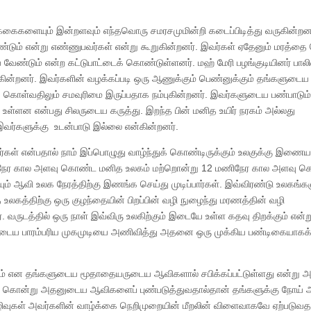
்கைகளையும் இன்றளவும் எந்தவொரு சமரசமுமின்றி கடைப்பிடித்து வருகின்றனர
ண்டும் என்று எண்ணுபவர்கள் என்று கூறுகின்றனர். இவர்கள் ஏதேனும் மரத்தை
ய வேண்டும் என்ற கட்டுபாட்டைக் கொண்டுள்ளனர். மஹ் மேரி பழங்குடியினர் பால
ுகின்றனர். இவர்களின் வழக்கப்படி ஒரு ஆணுக்கும் பெண்னுக்கும் தங்களுடைய
க் கொள்வதிலும் சமவுரிமை இருப்பதாக நம்புகின்றனர். இவர்களுடைய பண்பாடும்
உள்ளன என்பது சிலருடைய கருத்து. இறந்த பின் மனித உயிர் நரகம் அல்லது
இவர்களுக்கு உடன்பாடு இல்லை என்கின்றனர்.
ள் என்பதால் நாம் இப்பொழுது வாழ்ந்துக் கொண்டிருக்கும் உலகுக்கு இணை
ணிநேர கால அளவு கொண்ட மனித உலகம் மற்றொன்று 12 மணிநேர கால அளவு 
 ஆவி உலக நேரத்திற்கு இணங்க செய்து முடிப்பார்கள். இவ்விரண்டு உலகங்கள
லகத்திற்கு ஒரு குழந்தையின் பிறப்பின் வழி நுழைந்து மரணத்தின் வழி
். வருடத்தில் ஒரு நாள் இவ்விரு உலகிற்கும் இடையே உள்ள கதவு திறக்கும் என்ற
களுடைய பாரம்பரிய முகமுடியை அணிவித்து அதனை ஒரு முக்கிய பண்டிகையாகக
ம் என தங்களுடைய மூதாதையருடைய ஆவிகளால் சபிக்கப்பட்டுள்ளது என்று அ
ம் கொன்று அதனுடைய ஆவிகளைப் புண்படுத்துவதால்தான் தங்களுக்கு நோய் 
பேரழிவுகள் அவர்களின் வாழ்க்கை நெறிமுறையின் மீறலின் விளைவாகவே ஏற்படுவ