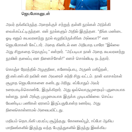
ஜெயமோகனுடன்
அவர் தங்கியிருந்த அறைக்குச் சற்றுத் தள்ளி நூல்கள் அடுக்கி
வைக்கப்பட்டிருந்தன. என் நூல்களும் அதில் இருந்தன. “நீங்க மண்டை
ஓடி எனும் சுயவரலாற்று நூல் எழுதியிருக்கீங்க அல்லவா?” என
ஜெயமோகன் கேட்டார். அதை கிண்டல் என அறியாத யாரோ “இல்லை
அது சிறுகதை தொகுப்பு.” என்றார். “அப்படியா நான் அதை சுயவரலாற்று
நூலின் தலைப்பு என நினைச்சேன்!” எனச் சொல்லிபடி நடந்தார்.
கொஞ்ச நேரத்தில் அழகுநிலா, கணேஷ்பாபு, அருண் மகிழ்நன்,
ஜி.எஸ்.எஸ்.வி நவின் என அவரைச் சுற்றி சிறு வட்டம். நான் வாசகர்கள்
சூழாத ஜெயமோகனை கண்டது அரிது. எப்போதும் அவர்
உரையாடிக்கொண்டே இருக்கிறார். அது ஒவ்வொருமுறையும் புதுமையாக
உள்ளது. நான் அங்கு முழுமையாக இருக்க முடியவில்லை. செய்ய
வேண்டிய பணிகள் ஏராளம் இருப்பதுபோன்ற உணர்வு. அது
நிலைகொள்ளாமல் அலையவிட்டது.
மதியம் தொடங்கி பரபரப்பு சூழ்ந்தது. கோலாலம்பூர், ஈப்போ ஆகிய
மாநிலங்களில் இருந்து வந்த பேருந்துகளில் இருந்து இலக்கிய