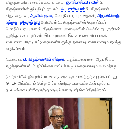
கிருஷ்ணனின் நகைச்சுவை நாடகம்,
ஜி.எஸ்.எஸ்.வி நவின்
பி.
கிருஷ்ணனின் துப்பறியும் நாடகம்,
அ. பாண்டியன்
பி. கிருஷ்ணன்
சிறுகதைகள்,
அரவின் குமார்
மொழிபெயர்ப்பு கதைகள்,
அருண்மொழி
நங்கை
,
கணேஷ் பாபு
ஆகியோர் பி. கிருஷ்ணனின் ஷேக்ஸ்பியர்
மொழிபெயர்ப்பு என பி. கிருஷ்ணன் புனைவுலகின் வெவ்வேறு பகுதிகள்
குறித்து உரையாற்றினர். இளம்பூரணன் இவ்வரங்கை சிறப்பாகக்
கையாண்டதோடு கட்டுரையாளர்களுக்கு நினைவு பரிசுகளையும் எடுத்து
வழங்கினார்.
நிறைவாக
பி. கிருஷ்ணனின் ஏற்புரை
. சுருக்கமான உரை அது. இளம்
எழுத்தாளர்களிடம் நம்பிக்கை ஊட்டக்கூடிய உரையாகவும் அமைந்தது.
நிகழ்ச்சியின் நிறைவில் மாணவர்களுக்குச் சான்றிதழ் வழங்கப்பட்டது.
GTLF அங்கீகாரம் பெற்ற அச்சான்றிதழ் மாணவர்களின் புறப்பாட
நடவடிக்கை புள்ளிகளுக்கு உதவும் என தயார் செய்திருந்தோம்.