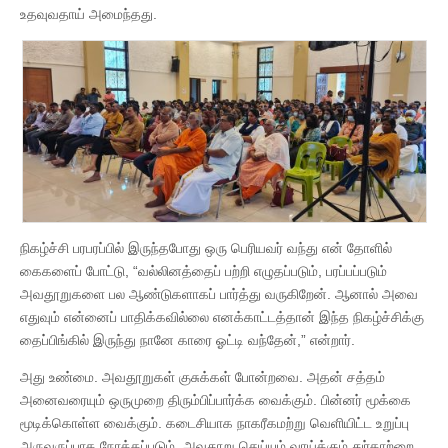
உதவுவதாய் அமைந்தது.
நிகழ்ச்சி பரபரப்பில் இருந்தபோது ஒரு பெரியவர் வந்து என் தோளில்
கைகளைப் போட்டு, “வல்லினத்தைப் பற்றி எழுதப்படும், பரப்பப்படும்
அவதூறுகளை பல ஆண்டுகளாகப் பார்த்து வருகிறேன். ஆனால் அவை
எதுவும் என்னைப் பாதிக்கவில்லை எனக்காட்டத்தான் இந்த நிகழ்ச்சிக்கு
தைப்பிங்கில் இருந்து நானே காரை ஓட்டி வந்தேன்,” என்றார்.
அது உண்மை. அவதூறுகள் குசுக்கள் போன்றவை. அதன் சத்தம்
அனைவரையும் ஒருமுறை திரும்பிப்பார்க்க வைக்கும். பின்னர் மூக்கை
மூடிக்கொள்ள வைக்கும். கடைசியாக நாகரீகமற்று வெளியிட்ட உறுப்பு
அருவருப்பாக நோக்கப்படும். அவதூறு செய்யும் வாய்க்கும் துர்காற்றை