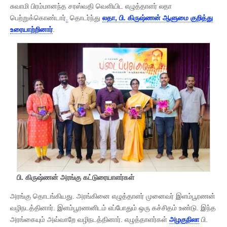
சுவாமி பிரம்மானந்த சரஸ்வதி வெளியிட எழுத்தாளர் லதா
பெற்றுக்கொண்டார்
.
தொடர்ந்து
லதா, பி. கிருஷ்ணன் ஆளுமை குறித்து
உரையாற்றினார்
.
பி. கிருஷ்ணன் அரங்கு கட்டுரையாளர்கள்
அரங்கு தொடங்கியது. அரங்கினை எழுத்தாளர் முனைவர் இளம்பூரணன்
வழிநடத்தினார். இளம்பூரணனிடம் எப்போதும் ஒரு கச்சிதம் உண்டு. இந்த
அரங்கையும் அவ்வாறே வழிநடத்தினார். எழுத்தாளர்கள்
அழகுநிலா
பி.