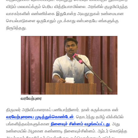
விடும் மலவாய்க்கும் பெரிய வித்தியாசமில்லை. அரங்கில் குழுமியிருந்த
வாசகர்களின் எண்ணிக்கை இதுபோன்ற அவதூறுகள் உண்மையான
செயல்பாடுகளை ஒருபோதும் முடக்காது என்பதையே எங்களுக்கு
நிரூபித்தது.
வரவேற்புரை
திருமலர் அறிவிப்பாளராகப் பணியாற்றினார். நான் சுருக்கமாக என்
வரவேற்புரையை முடித்துக்கொண்டேன்
. தொடர்ந்து தமிழ் விக்கியில்
பங்களித்தவர்களுக்கான
நினைவுச் சின்னம் வழங்கப்பட்டது
. அது
உண்மையில் அழகான கண்ணாடி நினைவுச்சின்னம். ஆர்டர் கொடுத்த
அவற்றைச் சேகரிக்கச் சென்றபோது ஒவ்வொன்றையும் எடுத்து