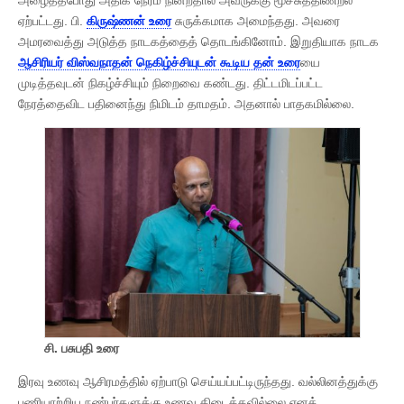
ஏற்பட்டது. பி.
கிருஷ்ணன் உரை
சுருக்கமாக அமைந்தது. அவரை
அமரவைத்து அடுத்த நாடகத்தைத் தொடங்கினோம். இறுதியாக நாடக
ஆசிரியர் விஸ்வநாதன் நெகிழ்ச்சியுடன் கூடிய தன் உரை
யை
முடித்தவுடன் நிகழ்ச்சியும் நிறைவை கண்டது. திட்டமிடப்பட்ட
நேரத்தைவிட பதினைந்து நிமிடம் தாமதம். அதனால் பாதகமில்லை.
சி. பசுபதி உரை
இரவு உணவு ஆசிரமத்தில் ஏற்பாடு செய்யப்பட்டிருந்தது. வல்லினத்துக்கு
பணியாற்றிய நண்பர்களுக்கு உணவு கிடைக்கவில்லை எனத்