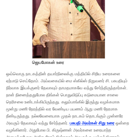
ஜெயமோகன் உரை
ஒவ்வொரு நாடகத்தின் தயார்நிலைக்கு மத்தியில் சிறிய உரைகளை
ஏற்பாடு செய்தோம். அவ்வகையில் மை ஸ்கில்ஸ் நிறுவனர் சி. பசுபதியும்
நிர்வாக இயக்குனர் தேவாவும் தாமதமாகவே வந்து சேர்ந்திருந்தார்கள்.
நான் நினைத்ததுபோல திங்கள் பொதுவிடுப்பு கடுமையான சாலை
நெரிசலை உண்டாக்கியிருந்தது. கலும்பாங்கில் இருந்து வழக்கமாக
மூன்று மணி நேரத்தில் வர வேண்டிய பயணம் ஆறு மணி நேரமாக
நீண்டிருந்தது. நல்லவேளையாக முதல் நாடகம் தொடங்கும் முன்னரே
அவரும் தேவாவும் வந்து சேர்ந்தனர்.
பசுபதி அவர்கள் சிறு உரை
ஒன்றை
வழங்கினார். அதுபோல பி. கிருஷ்ணன் அவர்களை உரையாற்ற
அழைத்தபோது அதிக நேரம் நின்றதால் அவருக்கு மூச்சுத்திணறல்