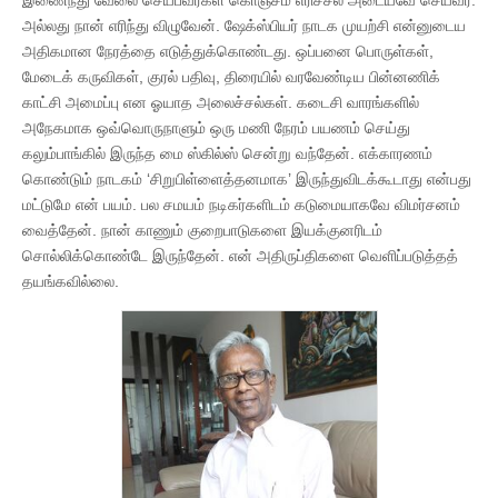
அல்லது நான் எரிந்து விழுவேன். ஷேக்ஸ்பியர் நாடக முயற்சி என்னுடைய
அதிகமான நேரத்தை எடுத்துக்கொண்டது. ஒப்பனை பொருள்கள்,
மேடைக் கருவிகள், குரல் பதிவு, திரையில் வரவேண்டிய பின்னணிக்
காட்சி அமைப்பு என ஓயாத அலைச்சல்கள். கடைசி வாரங்களில்
அநேகமாக ஒவ்வொருநாளும் ஒரு மணி நேரம் பயணம் செய்து
கலும்பாங்கில் இருந்த மை ஸ்கில்ஸ் சென்று வந்தேன். எக்காரணம்
கொண்டும் நாடகம் ‘சிறுபிள்ளைத்தனமாக’ இருந்துவிடக்கூடாது என்பது
மட்டுமே என் பயம். பல சமயம் நடிகர்களிடம் கடுமையாகவே விமர்சனம்
வைத்தேன். நான் காணும் குறைபாடுகளை இயக்குனரிடம்
சொல்லிக்கொண்டே இருந்தேன். என் அதிருப்திகளை வெளிப்படுத்தத்
தயங்கவில்லை.