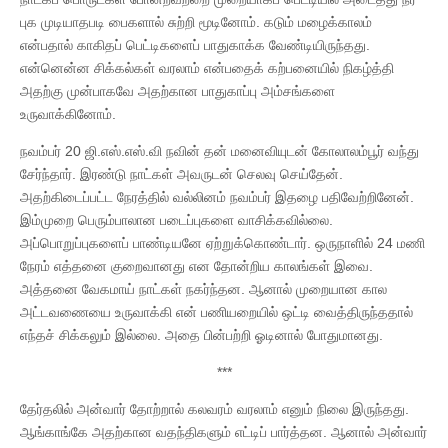
புக முடியாதபடி பைகளால் சுற்றி மூடினோம். கடும் மழைக்காலம்
என்பதால் காகிதப் பெட்டிகளைப் பாதுகாக்க வேண்டியிருந்தது.
என்னென்ன சிக்கல்கள் வரலாம் என்பதைக் கற்பனையில் நிகழ்த்தி
அதற்கு முன்பாகவே அதற்கான பாதுகாப்பு அம்சங்களை
உருவாக்கினோம்.
நவம்பர் 20 ஜி.எஸ்.எஸ்.வி நவின் தன் மனைவியுடன் கோலாலம்பூர் வந்து
சேர்ந்தார். இரண்டு நாட்கள் அவருடன் செலவு செய்தேன்.
அதற்கிடைப்பட்ட நேரத்தில் வல்லினம் நவம்பர் இதழை பதிவேற்றினேன்.
இம்முறை பெரும்பாலான படைப்புகளை வாசிக்கவில்லை.
அப்பொறுப்புகளைப் பாண்டியனே ஏற்றுக்கொண்டார். ஒருநாளில் 24 மணி
நேரம் எத்தனை குறைவானது என தோன்றிய காலங்கள் இவை.
அத்தனை வேகமாய் நாட்கள் நகர்ந்தன. ஆனால் முறையான கால
அட்டவணையை உருவாக்கி என் பணியறையில் ஒட்டி வைத்திருந்ததால்
எந்தச் சிக்கலும் இல்லை. அதை பின்பற்றி ஓடினால் போதுமானது.
***
தேர்தலில் அன்வார் தோற்றால் கலவரம் வரலாம் எனும் நிலை இருந்தது.
ஆங்காங்கே அதற்கான வதந்திகளும் எட்டிப் பார்த்தன. ஆனால் அன்வார்