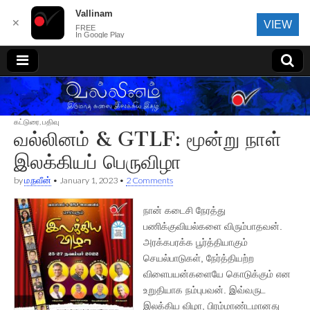
Vallinam
✕
VIEW
FREE
In Google Play
வல்லினம்
கட்டுரை
,
பதிவு
வல்லினம் & GTLF: மூன்று நாள்
இலக்கியப் பெருவிழா
by
ம.நவீன்
•
January 1, 2023
•
2 Comments
நான் கடைசி நேரத்து
பணிக்குவியல்களை விரும்பாதவன்.
அரக்கபரக்க பூர்த்தியாகும்
செயல்பாடுகள், நேர்த்தியற்ற
விளைபயன்களையே கொடுக்கும் என
உறுதியாக நம்புபவன். இவ்வருட
இலக்கிய விழா, பிரம்மாண்டமானது