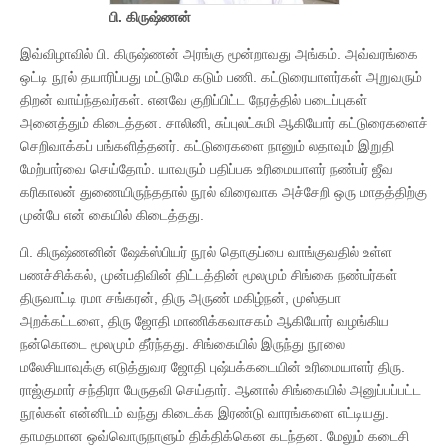
பி. கிருஷ்ணன்
இவ்விழாவில் பி. கிருஷ்ணன் அரங்கு மூன்றாவது அங்கம். அவ்வரங்கை
ஒட்டி நூல் தயாரிப்பது மட்டுமே கடும் பணி. கட்டுரையாளர்கள் அறுவரும்
திறன் வாய்ந்தவர்கள். எனவே குறிப்பிட்ட நேரத்தில் படைப்புகள்
அனைத்தும் கிடைத்தன. சாலினி, சுப்புலட்சுமி ஆகியோர் கட்டுரைகளைச்
செறிவாக்கப் பங்களித்தனர். கட்டுரைகளை நானும் லதாவும் இறுதி
மேற்பார்வை செய்தோம். யாவரும் பதிப்பக உரிமையாளர் நண்பர் ஜீவ
கரிகாலன் துணையிருந்ததால் நூல் விரைவாக அச்சேறி ஒரு மாதத்திற்கு
முன்பே என் கையில் கிடைத்தது.
பி. கிருஷ்ணனின் ஷேக்ஸ்பியர் நூல் தொகுப்பை வாங்குவதில் உள்ள
பணச்சிக்கல், முன்பதிவின் திட்டத்தின் மூலமும் சிங்கை நண்பர்கள்
திருவாட்டி ரமா சங்கரன், திரு அருண் மகிழ்நன், முஸ்தபா
அறக்கட்டளை, திரு ஜோதி மாணிக்கவாசகம் ஆகியோர் வழங்கிய
நன்கொடை மூலமும் தீர்ந்தது. சிங்கையில் இருந்து நூலை
மலேசியாவுக்கு எடுத்துவர ஜோதி புஷ்பக்கடையின் உரிமையாளர் திரு.
ராஜ்குமார் சந்திரா பேருதவி செய்தார். ஆனால் சிங்கையில் அனுப்பப்பட்ட
நூல்கள் என்னிடம் வந்து கிடைக்க இரண்டு வாரங்களை எட்டியது.
தாமதமான ஒவ்வொருநாளும் திக்திக்கென கடந்தன. மேலும் கடைசி