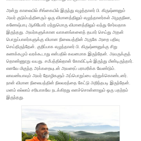
அன்று காலையில் சிங்கையில் இருந்து எழுத்தாளர் பி. கிருஷ்ணனும்
அவர் குடும்பத்தினரும் ஒரு விமானத்திலும் எழுத்தாளர்கள் அழகுநிலா,
கணேஷ்பாபு ஆகியோர் மற்றுமொரு விமானத்திலும் வந்து சேர்வதாக
இருந்தது. அவர்களுக்கான வாகனங்களைத் தயார் செய்து அதன்
பொறுப்பாளர்களுக்கு விமான நிலையத்தின் அருகே அறை பதிவு
செய்திருந்தேன். குறிப்பாக எழுத்தாளர் பி. கிருஷ்ணனுக்கு சிறு
சுணக்கமும் வரக்கூடாது என்பதில் கவனமாக இருந்தேன். அவருக்குத்
தொண்ணூறு வயது. சமீபத்தில்தான் கோவிட்டில் இருந்து மீண்டிருந்தார்.
எனவே மிகுந்த அக்கறையுடன் அவரைப் பராமரிக்க வேண்டும்.
லாவண்யாவும் அவர் தோழிகளும் அப்பொறுப்பை ஏற்றுக்கொண்டனர்.
நான் விமான நிலையத்தின் நிலவரத்தை கேட்டு அறிந்தபடி இருந்தேன்.
மனம் எல்லாம் சரியாகவே நடக்கிறது எனச்சொன்னாலும் ஒரு பதற்றம்
இருந்தது.