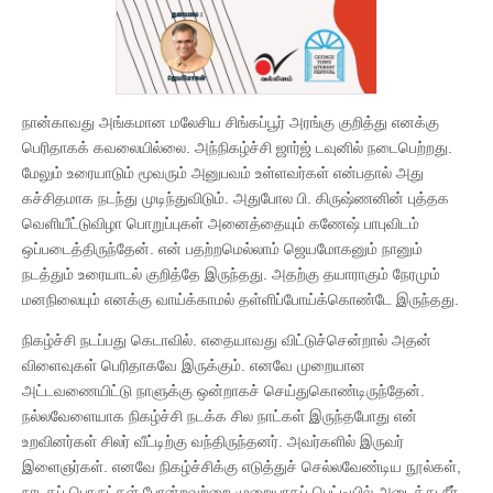
நான்காவது அங்கமான மலேசிய சிங்கப்பூர் அரங்கு குறித்து எனக்கு
பெரிதாகக் கவலையில்லை. அந்நிகழ்ச்சி ஜார்ஜ் டவுனில் நடைபெற்றது.
மேலும் உரையாடும் மூவரும் அனுபவம் உள்ளவர்கள் என்பதால் அது
கச்சிதமாக நடந்து முடிந்துவிடும். அதுபோல பி. கிருஷ்ணனின் புத்தக
வெளியீட்டுவிழா பொறுப்புகள் அனைத்தையும் கணேஷ் பாபுவிடம்
ஒப்படைத்திருந்தேன். என் பதற்றமெல்லாம் ஜெயமோகனும் நானும்
நடத்தும் உரையாடல் குறித்தே இருந்தது. அதற்கு தயாராகும் நேரமும்
மனநிலையும் எனக்கு வாய்க்காமல் தள்ளிப்போய்க்கொண்டே இருந்தது.
நிகழ்ச்சி நடப்பது கெடாவில். எதையாவது விட்டுச்சென்றால் அதன்
விளைவுகள் பெரிதாகவே இருக்கும். எனவே முறையான
அட்டவணையிட்டு நாளுக்கு ஒன்றாகச் செய்துகொண்டிருந்தேன்.
நல்லவேளையாக நிகழ்ச்சி நடக்க சில நாட்கள் இருந்தபோது என்
உறவினர்கள் சிலர் வீட்டிற்கு வந்திருந்தனர். அவர்களில் இருவர்
இளைஞர்கள். எனவே நிகழ்ச்சிக்கு எடுத்துச் செல்லவேண்டிய நூல்கள்,
நாடகப் பொருட்கள் போன்றவற்றை முறையாகப் பெட்டியில் அடைத்து நீர்