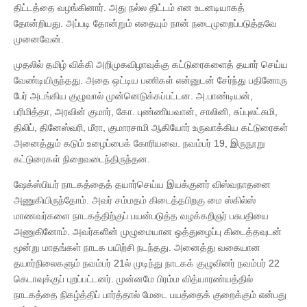
திட்டத்தை வழங்கினார். அது நல்ல திட்டம் என உடனடியாகத்
தோன்றியது. அப்படி தோன்றும் எதையும் நான் நடைமுறைப்படுத்தவே
முனைவேன்.
முதலில் தமிழ் விக்கி அறிமுகவிழாவுக்கு கட்டுரைகளைத் தயார் செய்ய
வேண்டியிருந்தது. அதை ஒட்டிய பணிகள் என்னுடன் சேர்ந்து பதினோரு
பேர் அடங்கிய குழுவால் முன்னெடுக்கப்பட்டன. அ.பாண்டியன்,
பரிமித்தா, அரவின் குமார், கோ. புண்ணியவான், சாலினி, சுப்புலட்சுமி,
திலிப், தினேஸ்வரி, மீரா, குமாரசாமி ஆகியோர் உருவாக்கிய கட்டுரைகள்
அனைத்தும் கடும் உழைப்பைக் கோரியவை. நவம்பர் 19, இருநூறு
கட்டுரைகள் நிறைவடைந்திருந்தன.
ஷேக்ஸ்பியர் நாடகத்தைத் தயார்செய்ய இயக்குனர் விஸ்வநாதனை
அணுகியிருந்தோம். அவர் சம்மதம் கிடைத்தபிறகு மை ஸ்கில்ஸ்
மாணவர்களை நாடகத்திற்குப் பயன்படுத்த வழக்கறிஞர் பசுபதியை
அணுகினோம். அவர்களின் முழுமையான ஒத்துழைப்பு கிடைத்தவுடன்
மூன்று மாதங்கள் நாடக பயிற்சி நடந்தது. அனைத்து வகையான
தயார்நிலைகளும் நவம்பர் 21ல் முடிந்து நாடகக் குழுவினர் நவம்பர் 22
கெடாவுக்குப் புறப்பட்டனர். முன்னமே பிரம்ம வித்யாரண்யத்தில்
நாடகத்தை நிகழ்த்திப் பார்த்தால் மேடை பயத்தைக் குறைக்கும் என்பது