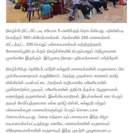
நிகழ்ச்சி திட்டமிட்டபடி சரியாக 5 மணிக்குத் தொடங்கியது. பதிவின்படி
மொத்தம் 360 பங்கேற்பாளர்கள். அவர்களில் 160 மாணவர்கள்.
கிட்டத்தட்ட 200 பொதுப் பார்வையாளர்கள் வந்திருந்தனர்.
கோலாலம்பூரில் நடக்கும் நிகழ்ச்சிகளில் பெரும்பாலும் அறிமுகமான
முகங்களே இருக்கும். இம்முறை நிறைய புதியவர்களைப் பார்த்தேன்.
நிகழ்ச்சிக்கு ஆசிரியர் பயிற்சி கல்லூரி மாணவர்களின் வருகையை மிக
முக்கியமானதாகக் கருதினோம். அதற்கு முதன்மை காரணம் தமிழ்
விக்கியின் பயன்பாட்டை அவர்கள் வழியாகவே மலேசியாவில்
முன்னெடுக்க முடியும். மலேசியாவின் குறிப்பிடத்தக்க ஆளுமைகள்,
வரலாற்றுத் தருணங்கள், இலக்கியவாதிகள், இயக்கங்கள் என பெரும்
தரவுச் சேமிப்புத்தளமாக உள்ள தமிழ் விக்கி, கல்லூரி மற்றும்
பல்கலைக்கழக மாணவர்களுக்குப் பெரும் கொடையாக
அமையக்கூடியது. அதை வந்தடையும் பாதையாக இந்த விழா
வடிவமைக்கப்பட்டிருந்தது. எனவே, மாணவர்களின் வருகையும்
விரிவுரையாளர்களின் வருகையும் இந்த முயற்சி முழுமையடைய