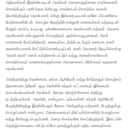
ஆர்வளர்கள் இறங்கியவுடன் அவர்கள் அறைகளுக்கான சாவிகளைக்
கொடுக்கும் பணி தொடங்கியது. சாவியைக் கொடுக்க சுவாமி
நியமித்திருந்த உதவியாளர் அங்கு இல்லாதபடியால் நானே அப்பணியை
மேற்கொண்டேன். கொஞ்ச நேரத்தில் கல்லூரி மாணவர்கள் வந்தவுடன்
மேலும் பரபரப்பு கூடியது. நல்லவேளையாக உதவியாளர் வந்தார். அவரை
உதவியாளர் என்பதுதான் பொருத்தம். ஒவ்வொருமுறையும் அவர்
காணாமல் போய்விடுவார். உணவுக்கூடத்தில் நடக்கும் உரையாடலைச்
சுவாரசியமாகக் கேட்டுக்கொண்டிருப்பார். நான் அவரைத் தேடிச்சென்று
“உதவி உதவி” எனக் கத்தினால் மட்டும் வந்து அறைச்சாவியைக்
கொடுக்கவும் மாணவர்களுக்கான அறைகளைப் பிரிக்கவும் உதவுவார்
உதவியாளர்.
அடுத்தடுத்து தென்னரசு, தர்மா ஆகியோர் வந்து சேர்ந்ததும் கொஞ்சம்
நிதானமடைந்தேன். ஒரு அரங்கில் எந்தக் கட்டளையும் இல்லாமல்
செயல்படுபவர்கள் அவர்கள். நிறைய நிகழ்ச்சிகளை எடுத்து
நடத்தியவர்கள். அரவின், சண்முகா, புஸ்பவள்ளி, சுந்தரி ஆகியோர்
பேருந்திலிருந்து இறங்கியதும் நேராக அரங்குக்கு வந்தனர். பேருந்துக்கு
பொறுப்பாளர் சண்முகா. அனைவரையும் திரட்டிக்கொண்டு பொறுப்பாக
வந்து சேர்வது பெரும்பணி. அதை செவ்வனே செய்திருந்தார். இடையில்
நெடுஞ்சாலையை விட்டு ஈப்போ நகரத்துக்குள் மதிய உணவுக்காக