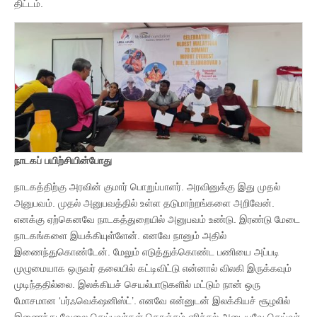
திட்டம்.
நாடகப் பயிற்சியின்போது
நாடகத்திற்கு அரவின் குமார் பொறுப்பாளர். அரவினுக்கு இது முதல்
அனுபவம். முதல் அனுபவத்தில் உள்ள தடுமாற்றங்களை அறிவேன்.
எனக்கு ஏற்கெனவே நாடகத்துறையில் அனுபவம் உண்டு. இரண்டு மேடை
நாடகங்களை இயக்கியுள்ளேன். எனவே நானும் அதில்
இணைந்துகொண்டேன். மேலும் எடுத்துக்கொண்ட பணியை அப்படி
முழுமையாக ஒருவர் தலையில் கட்டிவிட்டு என்னால் விலகி இருக்கவும்
முடிந்ததில்லை. இலக்கியச் செயல்பாடுகளில் மட்டும் நான் ஒரு
மோசமான ‘பர்ஃவெக்‌ஷனிஸ்ட்’. எனவே என்னுடன் இலக்கியச் சூழலில்
இணைந்து வேலை செய்பவர்கள் கொஞ்சம் எரிச்சல் அடையவே செய்வர்.