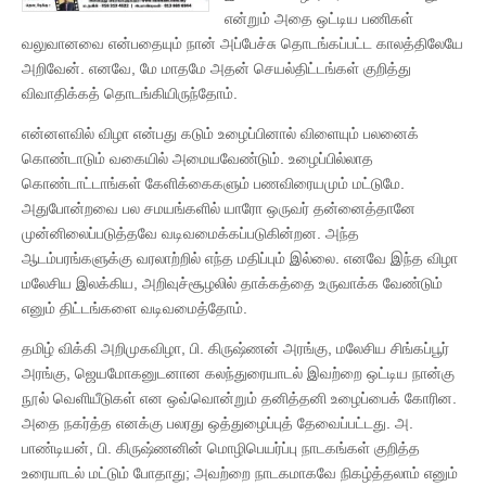
என்றும் அதை ஒட்டிய பணிகள்
வலுவானவை என்பதையும் நான் அப்பேச்சு தொடங்கப்பட்ட காலத்திலேயே
அறிவேன். எனவே, மே மாதமே அதன் செயல்திட்டங்கள் குறித்து
விவாதிக்கத் தொடங்கியிருந்தோம்.
என்னளவில் விழா என்பது கடும் உழைப்பினால் விளையும் பலனைக்
கொண்டாடும் வகையில் அமையவேண்டும். உழைப்பில்லாத
கொண்டாட்டாங்கள் கேளிக்கைகளும் பணவிரையமும் மட்டுமே.
அதுபோன்றவை பல சமயங்களில் யாரோ ஒருவர் தன்னைத்தானே
முன்னிலைப்படுத்தவே வடிவமைக்கப்படுகின்றன. அந்த
ஆடம்பரங்களுக்கு வரலாற்றில் எந்த மதிப்பும் இல்லை. எனவே இந்த விழா
மலேசிய இலக்கிய, அறிவுச்சூழலில் தாக்கத்தை உருவாக்க வேண்டும்
எனும் திட்டங்களை வடிவமைத்தோம்.
தமிழ் விக்கி அறிமுகவிழா, பி. கிருஷ்ணன் அரங்கு, மலேசிய சிங்கப்பூர்
அரங்கு, ஜெயமோகனுடனான கலந்துரையாடல் இவற்றை ஒட்டிய நான்கு
நூல் வெளியீடுகள் என ஒவ்வொன்றும் தனித்தனி உழைப்பைக் கோரின.
அதை நகர்த்த எனக்கு பலரது ஒத்துழைப்புத் தேவைப்பட்டது. அ.
பாண்டியன், பி. கிருஷ்ணனின் மொழிபெயர்ப்பு நாடகங்கள் குறித்த
உரையாடல் மட்டும் போதாது; அவற்றை நாடகமாகவே நிகழ்த்தலாம் எனும்