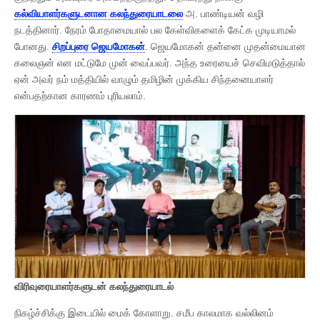
கல்வியாளர்களுடனான கலந்துரையாடலை
அ. பாண்டியன் வழி
நடத்தினார். நேரம் போதாமையால் பல கேள்விகளைக் கேட்க முடியாமல்
போனது.
சிறப்புரை ஜெயமோகன்
. ஜெயமோகன் தன்னை முதன்மையான
கலைஞன் என மட்டுமே முன் வைப்பவர். அந்த உரையைச் செவிமடுத்தால்
ஏன் அவர் நம் மத்தியில் வாழும் தமிழின் முக்கிய சிந்தனையாளர்
என்பதற்கான காரணம் புரியலாம்.
விரிவுரையாளர்களுடன் கலந்துரையாடல்
நிகழ்ச்சிக்கு இடையில் மைக் கோளாறு. சமீப காலமாக வல்லினம்