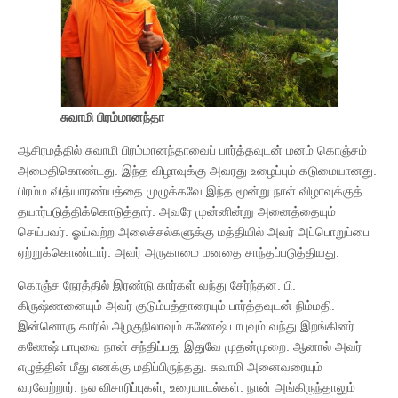
சுவாமி பிரம்மானந்தா
ஆசிரமத்தில் சுவாமி பிரம்மானந்தாவைப் பார்த்தவுடன் மனம் கொஞ்சம்
அமைதிகொண்டது. இந்த விழாவுக்கு அவரது உழைப்பும் கடுமையானது.
பிரம்ம வித்யாரண்யத்தை முழுக்கவே இந்த மூன்று நாள் விழாவுக்குத்
தயார்படுத்திக்கொடுத்தார். அவரே முன்னின்று அனைத்தையும்
செய்பவர். ஓய்வற்ற அலைச்சல்களுக்கு மத்தியில் அவர் அப்பொறுப்பை
ஏற்றுக்கொண்டார். அவர் அருகாமை மனதை சாந்தப்படுத்தியது.
கொஞ்ச நேரத்தில் இரண்டு கார்கள் வந்து சேர்ந்தன. பி.
கிருஷ்ணனையும் அவர் குடும்பத்தாரையும் பார்த்தவுடன் நிம்மதி.
இன்னொரு காரில் அழகுநிலாவும் கணேஷ் பாபுவும் வந்து இறங்கினர்.
கணேஷ் பாபுவை நான் சந்திப்பது இதுவே முதன்முறை. ஆனால் அவர்
எழுத்தின் மீது எனக்கு மதிப்பிருந்தது. சுவாமி அனைவரையும்
வரவேற்றார். நல விசாரிப்புகள், உரையாடல்கள். நான் அங்கிருந்தாலும்