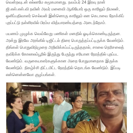
வென்றவுடன் எல்லாமே சுமூகமானது. நவம்பர் 24 இரவு நான்
ஜி.எஸ்.எஸ்.வி நவின் அவர் மனைவி ஆகியோர் ஒரு காரிலும் நிமலன்,
ஒளிப்பதிவாளர் செல்வன் இன்னொரு காரிலும் என கெடாவை நோக்கிப்
புறப்பட்டு நள்ளிரவில் பிரம்ம வித்யாரண்யத்தை அடைந்தோம்.
பயணம் முழுக்க வெவ்வேறு பணிகள் மனதில் ஓடிக்கொண்டிருந்தன.
அன்று இரவே அரங்கில் டிஜிட்டல் திரை பொருத்தப்பட்டிருக்க வேண்டும்.
திங்கள் பொதுவிடுமுறை அறிவிக்கப்பட்டிருந்ததால், சாலை நெரிசலைத்
தவிர்க்க கோலாலம்பூரில் இருந்து பேருந்து சரியான நேரத்தில் புறப்பட
வேண்டும். வருகையாளர்களுக்கான அறை போதுமானதாக இருக்க
வேண்டும். நிகழ்ச்சி திட்டமிட்ட நேரத்தில் தொடங்க வேண்டும். இப்படி
என்னென்னவோ குழப்பங்கள்.