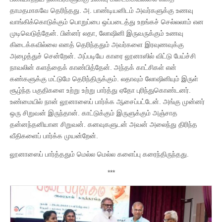
தாமதமாகவே தெரிந்தது. அ. பாண்டியனிடம் அவர்களுக்கு உணவு
வாங்கிக்கொடுக்கும் பொறுப்பை ஒப்படைத்து உறங்கச் செல்லலாம் என
முடிவெடுத்தேன். பின்னர் லதா, லோஷினி இருவருக்கும் உணவு
கிடைக்கவில்லை எனத் தெரிந்ததும் அவர்களை இரவுணவுக்கு
அழைத்துச் சென்றேன். அப்படியே காரை லூனாஸில் விட்டு பேய்ச்சி
நாவலின் களத்தைக் காண்பித்தேன். அந்தக் காட்சிகள் என்
கண்களுக்கு மட்டுமே தெரிந்திருக்கும். லதாவும் லோஷினியும் இருள்
சூழ்ந்த பகுதிகளை உற்று உற்று பார்த்து ஏதோ புரிந்துகொண்டனர்.
உண்மையில் நான் லூனாஸைப் பார்க்க ஆசைப்பட்டேன். அங்கு முன்னர்
ஒரு சிறுவன் இருந்தான். காட்டுக்கும் இருளுக்கும் அஞ்சாத
தன்னந்தனியான சிறுவன். கனவுகளுடன் அவன் அலைந்து திரிந்த
வீதிகளைப் பார்க்க முயன்றேன்.
லூனாஸைப் பார்த்ததும் மெல்ல மெல்ல களைப்பு கரைந்திருந்தது.
***