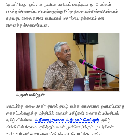
தோன்றியது. ஒவ்வொருவரின் பணியும் மகத்தானது. அவர்கள்
எடுத்துக்கொண்ட சிரமங்களுக்கு இந்த நினைவுச்சின்னமெல்லாம்
சிறியது. அதை நானே விரிவாகச் சொல்லியிருக்கலாம் என
நினைத்துக்கொண்டேன்.
அருண் மகிழ்நன்
தொடர்ந்து கலை சேகர் குரலில் தமிழ் விக்கி காணொலி ஒளிபரப்பானது.
கைதட்டல்களுக்கு மத்தியில் அருண் மகிழ்நன் அவர்கள் மலேசியத்
தமிழ் விக்கியை
அதிகாரபூர்வமாக அறிமுகம் செய்தார்
. தமிழ்
விக்கியின் தேவை குறித்தும் அவர் முன்னெடுக்கும் முயற்சிகள்
குறித்தும் அவ்வுரை அமைந்திருந்தது. தொடர்ந்து நான்கு