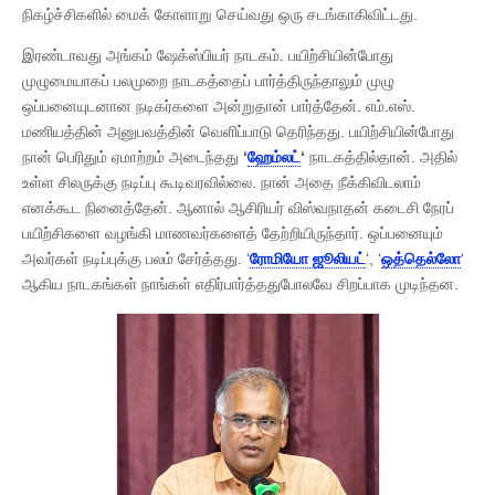
நிகழ்ச்சிகளில் மைக் கோளாறு செய்வது ஒரு சடங்காகிவிட்டது.
இரண்டாவது அங்கம் ஷேக்ஸ்பியர் நாடகம். பயிற்சியின்போது
முழுமையாகப் பலமுறை நாடகத்தைப் பார்த்திருந்தாலும் முழு
ஒப்பனையுடனான நடிகர்களை அன்றுதான் பார்த்தேன். எம்.எஸ்.
மணியத்தின் அனுபவத்தின் வெளிப்பாடு தெரிந்தது. பயிற்சியின்போது
நான் பெரிதும் ஏமாற்றம் அடைந்தது
‘
ஹேம்லட்
‘
நாடகத்தில்தான். அதில்
உள்ள சிலருக்கு நடிப்பு கூடிவரவில்லை. நான் அதை நீக்கிவிடலாம்
எனக்கூட நினைத்தேன். ஆனால் ஆசிரியர் விஸ்வநாதன் கடைசி நேரப்
பயிற்சிகளை வழங்கி மாணவர்களைத் தேற்றியிருந்தார். ஒப்பனையும்
அவர்கள் நடிப்புக்கு பலம் சேர்த்தது. ‘
ரோமியோ ஜூலியட்
‘, ‘
ஒத்தெல்லோ
‘
ஆகிய நாடகங்கள் நாங்கள் எதிர்பார்த்ததுபோலவே சிறப்பாக முடிந்தன.