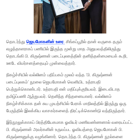
தொடர்ந்து
ஜெயமோகனின் உரை
.
சிங்கப்பூரில் தான் வருகை தரும்
எழுத்தாளராகப் பணியில் இருந்த மூன்று மாத அனுபவத்திலிருந்து
தொடங்கி பி. கிருஷ்ணன் படைப்புலகத்தின் தனித்தன்மையைக் கூறி,
ஊடே விமர்சனத்தையும் முன்வைத்தார்.
நிகழ்ச்சியில் வல்லினம் பதிப்பகம் மூலம் வந்த ‘பி. கிருஷ்ணன்
படைப்புலகம்’ நூலை ஜெயமோகன் வெளியிட உத்ராபதி
பெற்றுக்கொண்டார். உத்ராபதி என் மதிப்புக்குரியவர். இடைவிடாத
தமிழ்ப்பணி ஆற்றுபவர். தெளிந்த சிந்தனையாளர். வல்லினம்
நிகழ்ச்சிக்காக தன் சுய முயற்சியில் பேராக் மாநிலத்தில் இருந்து ஒரு
பேருந்தில் இலக்கிய வாசகர்களைத் திரட்டிக்கொண்டு வந்திருந்தார்.
இந்நூலுக்காகப் பிரத்தியேகமாக ஓவியர் மணிவண்ணனால் வரையப்பட்ட
பி. கிருஷ்ணன் அவர்களின் உருவப்பட ஓவியத்தை ஜெயமோகன் பி.
கிருஷ்ணனுக்கு வழங்கினார். தொடர்ந்த பி. கிருஷ்ணன் நூல்களை