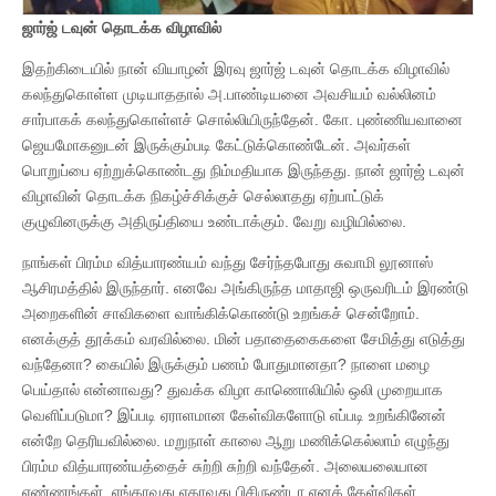
ஜார்ஜ் டவுன் தொடக்க விழாவில்
இதற்கிடையில் நான் வியாழன் இரவு ஜார்ஜ் டவுன் தொடக்க விழாவில்
கலந்துகொள்ள முடியாததால் அ.பாண்டியனை அவசியம் வல்லினம்
சார்பாகக் கலந்துகொள்ளச் சொல்லியிருந்தேன். கோ. புண்ணியவானை
ஜெயமோகனுடன் இருக்கும்படி கேட்டுக்கொண்டேன். அவர்கள்
பொறுப்பை ஏற்றுக்கொண்டது நிம்மதியாக இருந்தது. நான் ஜார்ஜ் டவுன்
விழாவின் தொடக்க நிகழ்ச்சிக்குச் செல்லாதது ஏற்பாட்டுக்
குழுவினருக்கு அதிருப்தியை உண்டாக்கும். வேறு வழியில்லை.
நாங்கள் பிரம்ம வித்யாரண்யம் வந்து சேர்ந்தபோது சுவாமி லூனாஸ்
ஆசிரமத்தில் இருந்தார். எனவே அங்கிருந்த மாதாஜி ஒருவரிடம் இரண்டு
அறைகளின் சாவிகளை வாங்கிக்கொண்டு உறங்கச் சென்றோம்.
எனக்குத் தூக்கம் வரவில்லை. மின் பதாதைகைகளை சேமித்து எடுத்து
வந்தேனா? கையில் இருக்கும் பணம் போதுமானதா? நாளை மழை
பெய்தால் என்னாவது? துவக்க விழா காணொலியில் ஒலி முறையாக
வெளிப்படுமா? இப்படி ஏராளமான கேள்விகளோடு எப்படி உறங்கினேன்
என்றே தெரியவில்லை. மறுநாள் காலை ஆறு மணிக்கெல்லாம் எழுந்து
பிரம்ம வித்யாரண்யத்தைச் சுற்றி சுற்றி வந்தேன். அலையலையான
எண்ணங்கள். எங்காவது ஏதாவது பிசிருண்டா எனக் கேள்விகள்.