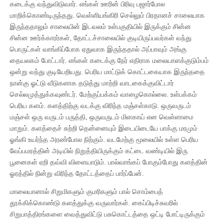
கடைக்கு வந்துவிடுவார். எங்கள் ஊரின் பிரிவு பஜார்போல
மாறிக்கொண்டிருந்தது. வெள்ளியங்கிரி செல்லும் பிரதானச் சாலையாக
இருந்ததாலும் சாலையின் இடவலம் உள்பகுதியில் இருக்கும் சின்ன
சின்ன ஊர்க்காரர்கள், தோட்டச்சாலையில் குடியிருப்பவர்கள் வந்து
பொருட்கள் வாங்கிப்போக ஏதுவாக இருந்ததால் அப்பாவும் அங்கு
தையலகம் போட்டார். எங்கள் கடைக்கு நேர் எதிராக மலையாளக்குடும்பம்
ஒன்று வந்து குடியேறியது. பெரிய மாட்டுக் கொட்டகையாக இருந்ததை
நான்கு ஓட்டு வீடுகளாக தடுத்து மாற்றி வாடகைக்குவிட்டார்
செல்லமுத்துக்கவுண்டர். மேற்குப்பக்கம் வாழைகொல்லை. உள்பக்கம்
பெரிய களம். களத்திற்கு வடக்கு விரிந்த மஞ்சள்காடு. ஒருவருடம்
மஞ்சள் ஒரு வருடம் பருத்தி, ஒருவருடம் மிளகாய் என வெள்ளாமை
மாறும். களத்தைச் சுற்றி தென்னையும் இடையிடையே பாக்கு மரமும்
ஓங்கி உயர்ந்த அரண்போல நிற்கும். வடமேற்கு மூலையில் உள்ள பெரிய
வேப்பமரத்தின் அடியில் நிறுத்தியிருக்கும் கட்டை வண்டியில் இரு
பூனைகள் ஏறி தவ்வி விளையாடும். பால்வாங்கப் போகும்போது களத்தின்
ஓரத்தில் நின்று விரிந்த தோட்டத்தைப் பார்ப்பேன்.
மாலையானால் சிறுமிகளும் குமரிகளும் பால் சொம்பைத்
தூக்கிக்கொண்டு களத்துக்கு வருவார்கள். கைப்பிடிச்சுவரில்
சிறுபாத்திரங்களை வைத்துவிட்டு பசுகொட்டத்தை ஒட்டி போட்டிருக்கும்