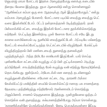
ஜெயராஜ் மாமா மோட்டார் இறக்க அழைத்தபோது எனக்கு கடையில்
நிறைய வேலை இருந்தது. ஐயா ஆளைவிடு என்று சொன்னாலும்
“ஆளில்லப்பா சும்மா ஒரு கை ஆதரவுக்கு ஆள் இருந்தாபோதும்,” என்று
வம்பாக அழைத்துப் போனார். மோட்டாரை படியில் வைத்து வைத்து பெட்
வரை இறக்கிவிட்டோம். பிட்டர் நன்றாகத்தான் பிடித்திருந்தார். நான்
பின்வாக்கில் எட்டை வைத்து இறக்கி மோட்டாரை தூக்கிக்கொடுத்து
வந்தேன். பெட்டிற்கு இரண்டுபடி முன் லேசாக மோட்டார் சரிய இடது
காலை வசமில்லாமல் படி நுனியில் வைத்துவிட்டேன். அப்படியே மல்லாந்து
மோட்டார் வைக்கப்போட்டிருந்த பெட்கட்டையில் விழுந்தேன். போல்ட்டில்
விழுந்திருந்தால் பின் மண்டையைத் துளைத்து தலைக்குள்
புகுந்திருக்கும். அந்த நிமிடமே காலியாகி இருப்பேன். யார் செய்த
புண்ணியமோ கட்டையில் கழுத்து பட்டு பின் குட்டிக்கரணம் அடித்து
தப்பித்தேன். சாயந்திரத்திற்கு மேல் கழுத்து வலி எடுத்து நோவுபிடுங்கத்
தொடங்கியது. ஜன்டுபாம், அயோடக்ஸ் என எதைத் தடவினாலும்
கழுத்துவலி தீரவில்லை. சரியான கட்டை அடி. தாரணி அக்கா
கேள்விப்பட்டு பாலித்தின் பையில் மெனக்கெட்டு ஈனாத பசு சாணத்தை
தேவராய புரத்திலிருந்து சந்திரசேகர் அண்ணாவிடம் கொடுத்து
அனுப்பினார். சாணம் நெளுகளாக இருந்தது. மூன்றுவேலை ஒத்தடம்
கொடுக்க வலி குறைந்தது. கல்யாணத்தின்போது அம்மா சொன்னது.
‘தாரணிக்கன்னே பெறந்திருக்கிறான். ஜோடி பொருத்தமன்னா இப்படி