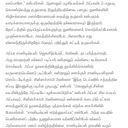
வாம்பானே,” என்பார்கள். ஆனாலும் பழகியவர்கள் அப்பாவிடம் மறுபடி
கொண்டுவந்து தருவதை நிறுத்தியதில்லை. பழைய துணிகளின்
கிழிசல்களை மனங்கோணாமல் தைத்து தருவார் என்பதால்
வாடிக்கையாளருக்கு ஒருவிதத்தில் நல்லவராகவும் இருந்தார்.
தோட்டத்தில் குடியிருப்பவர்களுக்கு துணிகளைக் கொடுக்கப்போனால்
முருங்கைகாயோ, அகத்திக்கீரையோ, மிளகாயோ எது
விளைந்திருக்கிறதோ அதைப் பறித்துக் கட்டித் தருவார்கள்.
அப்பா சாண்டில்யன், ஜெகசிற்பியன், அகிலன், நா.பார்த்தசாரதி,
அரு.ராமநாதன் எல்லாம் படிப்பார் என்றாலும் கல்கியை உயர்வாகச்
சொல்வார். அப்பா நூலகத்திலிருந்து தூக்கிக்கொண்டு
வருவதையெல்லாம் படிப்பேன். என்றாலும் எனக்குச் சாண்டியன்தான்
ரொம்ப பிடிக்கும். சின்னச்சாமி அண்ணா “இந்த டெய்லரிங் சத்தத்தில
எப்படி இவனுக்கு படிக்க முடியுது” என்பார். “அவனுக்கு சின்ன
வயசிலிருந்தே அப்படியே பழக்கமாயிடுச்சு” என்பார் அப்பா. சில சமயம்
அப்பாவும், சின்னச்சாமி அண்ணாவும் என்னைக் கடையில் உட்கார
வைத்துவிட்டு நூலகத்திற்கு புத்தகங்கள் எடுக்க சைக்கிளில்
போவார்கள். “சாண்டில்யன் எடுத்துவாப்பா” என்பேன். அந்த வயதில்
பெண்களைப் பற்றிய நுணுக்கமான வர்ணிப்பின்மேல் எல்லாம்
அவ்வளவாக மனம் கவிழ்ந்ததில்லை. சாண்டில்யன் நாவலில் வரும்