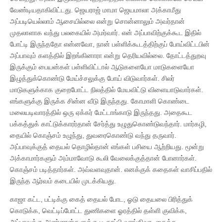
வேண்டியதாகிவிட்டது. ஜெயராஜ் மாமா ஜெயமாலா அக்காமீது
அப்படியெல்லாம் ஆசையில்லை என்று சொன்னாலும் அவர்தான்
முதலாளாக வந்து பலகையில் அமர்வார். என் அப்பாவிற்குக்கூட இதில்
போட்டி இருந்ததோ என்னவோ, நான் பள்ளிக்கூடத்திற்குப் போய்விட்டபின்
அப்பாவும் களத்தில் இறங்கினாரா என்று தெரியவில்லை. தோட்டத்துறவு
இருக்கும் பையன்கள் பள்ளிவிட்டால் ஆடுகளையோ மாடுகளையோ
இழுத்துக்கொண்டு மேய்ச்சலுக்கு போய் விடுவார்கள். சிலர்
மாடுகளுக்காக குறைபோட்ட நிலத்தில் மேயவிட்டு விளையாடுவார்கள்.
எங்களுக்கு இருக்க சின்ன வீடு இருந்தது. கோமாளி கொண்டை
மலையடிவாரத்தில் ஒரு ஏக்கர் மேட்டாங்காடு இருந்தது. அதைகூட
பக்கத்துக் காட்டுக்காரர்தான் சேர்த்து உழுதுகொண்டுவந்தார். மார்கழி,
தையில் கொஞ்சம் உழுந்து, துவரைகொண்டு வந்து தருவார்.
அப்பாவுக்குத் தையல் தொழில்தான் எங்கள் பசியை ஆற்றியது. மூன்று
அக்காமார்களும் அம்மாவோடு கூலி வேலைக்குத்தான் போனார்கள்.
கொஞ்சம் படித்தார்கள். அவ்வளவுதான். எனக்குக் கதைகள் வாசிப்பதில்
இருந்த ஆர்வம் கடையில் முடக்கியது.
காஜா கட்ட, பட்டிக்கு கைத் தையல் போட, ஓடு தையலை பிரித்துக்
கொடுக்க, வெட்டிப்போட்ட துணிகளை ஓரத்தில் தள்ளி குவிக்க,
அப்பாவுக்கு அண்ணன்களுக்கு டீ காப்பி வாங்கிவர, தைத்த