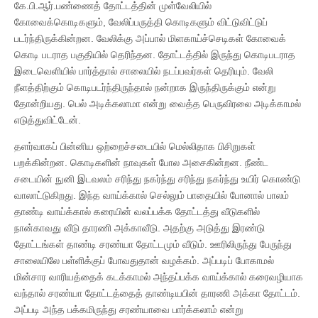
கே.பி.ஆர்.பண்ணைத் தோட்டத்தின் முள்வேலியில்
கோவைக்கொடிகளும், வேலிப்பருத்தி கொடிகளும் விட்டுவிட்டுப்
படர்ந்திருக்கின்றன. வேலிக்கு அப்பால் மிளகாய்ச்செடிகள் கோவைக்
கொடி படராத பகுதியில் தெரிந்தன. தோட்டத்தில் இருந்து கொடிபடராத
இடைவெளியில் பார்த்தால் சாலையில் நடப்பவர்கள் தெரியும். வேலி
நீளத்திற்கும் கொடிபடர்ந்திருந்தால் நன்றாக இருந்திருக்கும் என்று
தோன்றியது. பெல் அடிக்கலாமா என்று வைத்த பெருவிரலை அடிக்காமல்
எடுத்துவிட்டேன்.
தளர்வாகப் பின்னிய ஒற்றைச்சடையில் மெல்லிதாக பிசிறுகள்
பறக்கின்றன. கொடிகளின் நாவுகள் போல அசைகின்றன. நீண்ட
சடையின் நுனி இடவலம் சரிந்து நகர்ந்து சரிந்து நகர்ந்து உயிர் கொண்டு
வாலாட்டுகிறது. இந்த வாய்க்கால் செல்லும் பாதையில் போனால் பாலம்
தாண்டி வாய்க்கால் கரையின் வலப்பக்க தோட்டத்து வீடுகளில்
நான்காவது வீடு தாரணி அக்காவீடு. அதற்கு அடுத்து இரண்டு
தோட்டங்கள் தாண்டி சரண்யா தோட்டமும் வீடும். ஊரிலிருந்து பேருந்து
சாலையிலே பள்ளிக்குப் போவதுதான் வழக்கம். அப்படிப் போகாமல்
மின்சார வாரியத்தைக் கடக்காமல் அந்தப்பக்க வாய்க்கால் கரைவழியாக
வந்தால் சரண்யா தோட்டத்தைத் தாண்டியபின் தாரணி அக்கா தோட்டம்.
அப்படி அந்த பக்கமிருந்து சரண்யாவை பார்க்கலாம் என்று