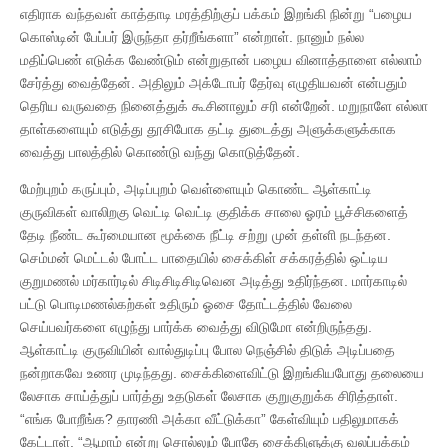
எதிராக வந்தவள் காத்தாடி மரத்திற்குப் பக்கம் இறங்கி நின்று “பழைய
கொஸ்டின் பேப்பர் இருந்தா தர்றீங்களா” என்றாள். நானும் நல்ல
மதிப்பெண் எடுக்க வேண்டும் என்றுதான் பழைய வினாத்தாளை எல்லாம்
சேர்த்து வைத்தேன். அதிலும் அக்டோபர் தேர்வு எழுதியவன் என்பதும்
தெரிய வருவதை நினைத்துக் கூசினாலும் சரி என்றேன். மறுநாளே எல்லா
தாள்களையும் எடுத்து தூசிபோக தட்டி துடைத்து அளுக்களுக்காக
வைத்து பாலத்தில் கொண்டு வந்து கொடுத்தேன்.
மேற்புறம் கருப்பும், அடிப்புறம் வெள்ளையும் கொண்ட ஆள்காட்டி
குருவிகள் வாலிறகு வெட்டி வெட்டி குதிக்க சாலை ஓரம் பூச்சிகளைத்
தேடி நீண்ட கூர்மையான மூக்கை நீட்டி சற்று முன் தள்ளி நடந்தன.
செம்மன் மெட்டல் போட்ட பாதையில் சைக்கிள் சக்கரத்தில் ஒட்டிய
குறுமணல் மர்கார்டில் சிடிசிடிசிடிவென அடித்து உதிர்ந்தன. மார்காடில்
பட்டு பொடிமணல்கற்கள் உதிரும் ஓசை தோட்டத்தில் வேலை
செய்பவர்களை எழுந்து பார்க்க வைத்து விடுமோ என்றிருந்தது.
ஆள்காட்டி குருவியின் வால்துடிப்பு போல நெஞ்சில் திடுக் அடிப்பதை
நன்றாகவே உணர முடிந்தது. சைக்கிளைவிட்டு இறங்கியபோது தலையை
லேசாக சாய்த்துப் பார்த்து உதடுகள் லேசாக குறுகுறுக்க சிரித்தாள்.
“எங்க போறீங்க? தாரணி அக்கா வீட்டுக்கா” கேள்வியும் பதிலுமாகக்
கேட்டாள். “ஆமாம் என்று சொல்லும் போதே சைக்கிளுக்கு வலப்பக்கம்