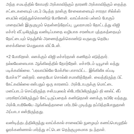
அந்த சமயத்தில் கோமதி அக்காவிற்கும் தாரணி அக்காவிற்கும் தைத்த
சட்டைகளையும் பாடர் பிடித்த நான்கு சேலைகளையும் சாரதா சில்க்ஸ்
பையில் எடுத்துக்கொண்டு போனேன். வாய்க்கால் பள்ளம் போகும்
பாதையின் இருபுறமும் தென்னந்தோப்பு. பூவரசமரம் தோட்டத்து விஜி
டீச்சர் வீட்டிலிருந்து வண்டிப்பாதை வழியாக சரண்யா புத்தகத்தையும்
நோட்டையும் நெஞ்சில் அணைத்துக்கொண்டு வருவது தெரிய
சைக்கிளை மெதுவாக விட்டேன்.
+2 போகிறாள். எனக்கும் விஜி டீச்சர்தான் கணிதம் எடுத்தார்.
நல்லவேளையாக ஆங்கிலத்தில் தோற்றேன். டீச்சரிடம் டியூசன் வந்து
படிக்கவில்லை. “பரவாயில்லே மேக்சில பாசாயிட்ட. இங்கிலீசு எப்படி
போச்சு?” என்றார். எதையோ சொல்லி சமாளித்தேன். வைத்திருந்த பிட்
கேட்கவில்லை என்பதும் ஒரு காரணம். அக்டோபருக்கு மொட்டை
மனப்பாடம் செய்திருந்த சன்ஃபுலவர் ஸ்டோரியிலிருந்தும் தி லாஸ்ட் லீப்
பாரகிராப்பிலிருந்தும் கேட்டிருப்பதைக் கண்டுதான் எனக்கு உயிரே வந்தது.
அக்டோபரிலேயே ஆங்கிலத்தாளை பார்டரில் முடித்து தப்பித்தபோதுதான்
அப்பாடா என்றிருந்தது.
வண்டித்தடத்திலிருந்து வாய்க்கால் சாலையில் நுழையும் கணப்பொழுதில்
ஓரக்கண்ணால் பார்த்து சட்டென தெற்குமுகமாக நடந்தாள்.