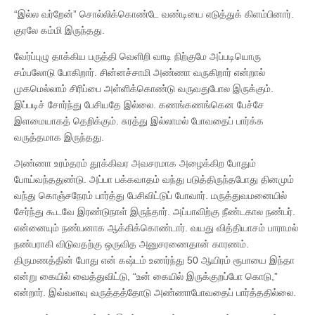
“இல்ல வர்றேன்” சொல்லிக்கொண்டே வண்டியை எடுத்துக் கிளம்பினார்.
குரலே கம்மி இருந்தது.
வேர்ப்புழு தாக்கிய பருத்தி வெளிறி வாடி நிற்குமே அப்படியொரு
சம்பலோடு போகிறார். சின்னச்சாமி அண்ணா வருகிறார் என்றால்
முகமெல்லாம் சிரிப்பை அள்ளிக்கொண்டு வருவதுபோல இருக்கும்.
இப்படிச் சோர்ந்து பேசியதே இல்லை. கணங்கணங்கென பேச்சே
இளமையாகத் தெறிக்கும். சுரத்து இல்லாமல் போவதைப் பார்க்க
வருத்தமாக இருந்தது.
அண்ணா உரம்தரம் தூக்கிவர அவசரமாக அழைக்கிற போதும்
போய்வந்ததுண்டு. அப்பா பக்கவாதம் வந்து படுத்திருந்தபோது தினமும்
வந்து கொஞ்சநேரம் பார்த்து பேசிவிட்டுப் போவார். மருத்துவமனையில்
சேர்ந்து கூடவே இரண்டுநாள் இருந்தார். அப்பாவிற்கு நீண்டகால நண்பர்.
என்னையும் நண்பனாக ஆக்கிக்கொண்டார். வயது வித்தியாசம் பாராமல்
நண்பராகி விடுவதற்கு ஒருவித அனுசரணைதான் காரணம்.
திருமணத்தின் போது என் கஷ்டம் உணர்ந்து 50 ஆயிரம் ரூபாயை இந்தா
என்று கையில் வைத்துவிட்டு, “உன் கையில் இருக்குறப்போ கொடு,”
என்றார். இவ்வளவு வருத்தத்தோடு அண்ணாபோவதைப் பார்த்ததில்லை.