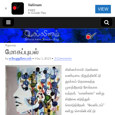
Vallinam
✕
VIEW
FREE
In Google Play
வல்லினம்
சிறுகதை
மோகப்புயல்
by
சு.வேணுகோபால்
•
May 1, 2023
•
3 Comments
சின்னச்சாமி அண்ணா
வண்டியை நிறுத்திவிட்டு
தூக்கம் தொலைத்த
முகத்தோடு சோர்வாக
வந்தார். “வாண்ணா” என்று
ஸ்டூலை எடுத்துக்
கொடுத்தேன். “வேண்டாம்”
என்று சொல்லி விட்டு