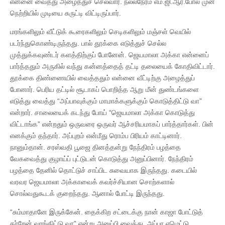
என்னை வைத்து அழைத்துச் செல்வார். நல்லநேரம் எம்.ஜி.ஆர்.போல முன்
நெற்றியில் முடியை சுருட்டி விட்டிருப்பார்.
மரங்களிலும் வீட்டுக் கூரைகளிலும் செடிகளிலும் மஞ்சள் வெயில்
படர்ந்துகொண்டிருந்தது. பால் தூக்கை எடுத்துச் செல்ல
முத்துக்கவுண்டர் களத்திற்குப் போனேன். ஜெயமாலா அக்கா என்னைப்
பார்த்ததும் அருகில் வந்து கன்னத்தைத் தட்டி தலையைக் கோதிவிட்டார்.
தூக்கை திண்ணையில் வைத்ததும் என்னை வீட்டிற்கு அழைத்துப்
போனார். பெரிய தட்டில் சூடாகப் பொறித்த ஆறு மீன் துண்டங்களை
எடுத்து வைத்து “அப்பாவுக்கும் மாமாக்களுக்கும் கொடுத்திட்டு வா”
என்றார். சாலையைக் கடந்து போய் “ஜெயமாலா அக்கா கொடுத்து
விட்டாங்க” என்றதும் ஒருவரை ஒருவர் ஆச்சரியமாகப் பார்த்தார்கள். பின்
எனக்கும் தந்தார். அப்புறம் என்மீது ரொம்ப பிரியம் காட்டினார்.
நானும்தான். சரஸ்வதி பூஜை தினத்தன்று நேந்திரம் பழத்தை
வேகவைத்து குழாய்ப் புட்டுடன் கொடுத்து அனுப்பினார். நேந்திரம்
பழத்தை தேனில் தொட்டுச் சாப்பிட சுவையாக இருந்தது. கடையில்
வரவர ஜெயமாலா அக்காவைக் கவர்ச்சியான சொற்களால்
சொல்வதுகூடக் குறைந்தது. ஆனால் போட்டி இருந்தது.
“சும்மாதானே இருக்கேன். தைக்கிற சட்டைக்கு நான் காஜா போட்டுத்
தர்றேன் வாங்கிட்டு வா” என்று அனுப்பி வைத்து, அப்பா ஏழெட்டு