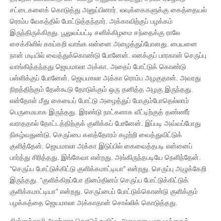
சட்டைகளைக் கொடுத்து அனுப்பினார். லவுக்கைகளுக்கு கைத்தையல்
ரொம்ப வேகத்தில் போட்டுத்தந்தார். அக்காவிற்குப் பழக்கம்
இருந்திருக்கிறது. பூலுவப்பட்டி சனிக்கிழமை சந்தைக்கு ராலே
சைக்கிளில் காய்கறி வாங்க என்னை அழைத்துப்போனது. பையனை
நான் மடியில் வைத்துக்கொண்டு போனேன். எனக்குப் பாரகான் செருப்பு
வாங்கித்தந்தது ஜெயமாலா அக்கா. அதைப் போட்டுக் கொண்டு
பள்ளிக்குப் போனேன். ஜெயமாலா அக்கா ரொம்ப அழகுதான். அவரது
நிறத்திற்கும் தேன்கூடு தோடுக்கும் ஒரு தனித்த அழகு இருந்தது.
என்தோள் மீது கையைப் போட்டு அழைத்துப் போகும்போதெல்லாம்
பெருமையாக இருந்தது. இரண்டு நாட்களாக வீட்டிற்குத் தண்ணீர்
வராததால் தோட்டத்திற்குக் குளிக்கப் போனேன். இப்படி அவ்வப்போது
நிகழ்வதுண்டு. செருப்பை களத்தோரம் கழற்றி வைத்துவிட்டுக்
குளித்தேன். ஜெயமாலா அக்கா இடுப்பில் கைவைத்தபடி என்னைப்
பார்த்து சிரித்தது. இங்கேவா என்றது. அங்கிருந்தபடியே நெளிந்தேன்.
“செருப்ப போட்டுக்கிட்டு குளிக்கமாட்டியா” என்றது. செருப்பு அழுக்கேறி
இருந்தது. “குளிக்கிறப்போ தினம்தினம் செருப்ப போட்டுக்கிட்டுக்
குளிக்கமாட்டியா” என்றது. செருப்பைப் போட்டுக்கொண்டு குளிக்கும்
பழக்கத்தை ஜெயமாலா அக்காதான் சொல்லிக் கொடுத்தது.
சின்னச்சாமி அண்ணா கொடுத்துவிட்ட அளவான பலாபழத்தைக்