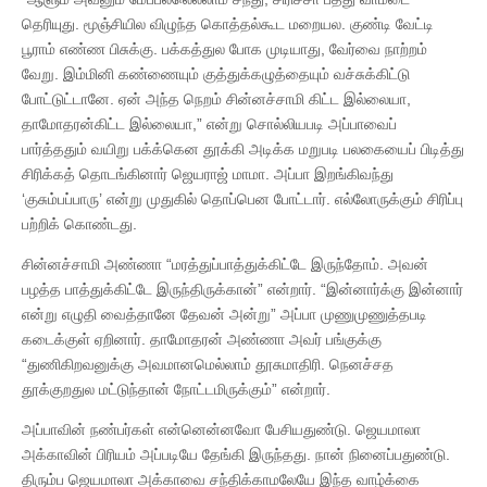
தெரியுது. மூஞ்சியில விழுந்த கொத்தல்கூட மறையல. குண்டி வேட்டி
பூராம் எண்ண பிசுக்கு. பக்கத்துல போக முடியாது, வேர்வை நாற்றம்
வேறு. இம்மினி கண்ணையும் குத்துக்கழுத்தையும் வச்சுக்கிட்டு
போட்டுட்டானே. ஏன் அந்த நெறம் சின்னச்சாமி கிட்ட இல்லையா,
தாமோதரன்கிட்ட இல்லையா,” என்று சொல்லியபடி அப்பாவைப்
பார்த்ததும் வயிறு பக்க்கென தூக்கி அடிக்க மறுபடி பலகையைப் பிடித்து
சிரிக்கத் தொடங்கினார் ஜெயராஜ் மாமா. அப்பா இறங்கிவந்து
‘குசும்பப்பாரு’ என்று முதுகில் தொப்பென போட்டார். எல்லோருக்கும் சிரிப்பு
பற்றிக் கொண்டது.
சின்னச்சாமி அண்ணா “மரத்துப்பாத்துக்கிட்டே இருந்தோம். அவன்
பழத்த பாத்துக்கிட்டே இருந்திருக்கான்” என்றார். “இன்னார்க்கு இன்னார்
என்று எழுதி வைத்தானே தேவன் அன்று” அப்பா முணுமுணுத்தபடி
கடைக்குள் ஏறினார். தாமோதரன் அண்ணா அவர் பங்குக்கு
“துணிகிறவனுக்கு அவமானமெல்லாம் தூசுமாதிரி. நெனச்சத
தூக்குறதுல மட்டுந்தான் நோட்டமிருக்கும்” என்றார்.
அப்பாவின் நண்பர்கள் என்னென்னவோ பேசியதுண்டு. ஜெயமாலா
அக்காவின் பிரியம் அப்படியே தேங்கி இருந்தது. நான் நினைப்பதுண்டு.
திரும்ப ஜெயமாலா அக்காவை சந்திக்காமலேயே இந்த வாழ்க்கை