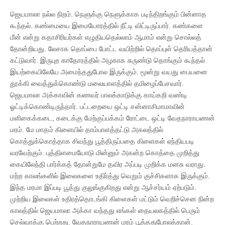
ஜெயமாலா நல்ல நிறம். நெளுக்கு நெளுக்காக படிந்திறங்கும் பின்னாத
கூந்தல். கண்மையை இமையோரத்தில் நீட்டி விட்டிருப்பார். கண்களை
மீன் என்று கதாசிரியர்கள் எழுதியதெல்லாம் ஆமாம் என்று சொல்லத்
தோன்றியது. லேசாக தொப்பை போட்ட வயிற்றில் தொப்புள் தெரியத்தான்
கட்டுவார். இருபுற காதோரத்தில் அழகாக சுருண்டு தொங்கும் கூந்தல்
இயற்கையிலேயே அமைந்ததுபோல இருக்கும். மூன்று வயது பையனை
தூக்கி வைத்துக்கொண்டு மலையாளத்தில் தமிழைப்பேசவார்.
ஜெயமாலா அக்காவின் கணவர் பாலக்காடுக்கு காய்கறி வண்டி
ஓட்டிக்கொண்டிருந்தார். பட்டறையை ஒட்டி சன்னாசிமாமாவின்
மளிகைக்கடை, கடைக்கு மேற்குப்பக்கம் ரோட்டை ஒட்டி வேதநாராயணன்
மரம். மே மாதம் கிளையில் தாம்பாளத்தட்டு அகலத்தில்
கொத்துக்கொத்தாக சிவந்து பூத்திருப்பதை கிளைகள் ஏந்தியபடி
வரவேற்கும். புத்திளமையோடு மின்னும் அகன்ற கொத்தை முறித்து
கையிலேந்தி பார்க்கத் தோன்றுமே தவிர அப்படி முறிக்க மனசு வராது.
மற்ற காலங்களில் இலைகளை உதிர்த்து வெறும் குச்சிகளாக இருக்கும்.
இந்த மரமா இப்படி பூத்து குலுங்குகிறது என்று ஆச்சர்யம் ஏற்படும்.
முற்றிய இலைகள் உதிரத்தொடங்கி கிளைகள் மட்டும் வெறிச்சென நின்ற
காலத்தில் ஜெயமாலா அக்கா வந்தது எங்கள் தையலகத்தில் பெரும்
செல்வாக்கு பெற்றது. வேதநாராயணன் மரம் பூத்ததுபோலத்தான்.