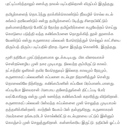
புரட்டிப்பார்த்தாலும் எனக்கு நாவல் படிப்பதில்தான் விருப்பம் இருந்தது.
தமிழர்களைத் தொடர்ந்து தாக்கிக்கொண்டும் நீர்வழிச் செல்ல கடல்
சுங்கம் தரவேண்டும் என்று தமிழர்களைப் பிடித்து சிறையிலிட்டும்
தன்மானத்தோடு போரிட்டு தோற்ற தமிழ்வீரர்களை கழுவேற்றம் செய்து
கொடுமை படுத்தி வந்த கலிங்கபீமனை நொறுக்கித் தூள் தூளாக்க
வேண்டும் என்று கருணாகர பல்லவன் போரெடுத்துச் செல்லும் காட்சியை
திரும்பத் திரும்ப படிப்பதில் தீராத ஆசை இருந்து கொண்டே இருந்தது.
மூசி நதியோ முரட்டுத்தனமாக ஓடக்கூடியது. மிக விரைவாகச்
சென்றலொழிய முன் நகர முடியாது. நிலவற்ற கும்மிருட்டு காலம்.
நட்சத்திர ஒளிகள் தவிர வேறெதுவும் இல்லாத காலமும் நேரமும்,
கருணாகரப் பல்லவனின் கப்பலான கடல்புறா நிதானித்துச் சென்று
தொலைவிலே நிற்கிறது. கலிங்கபீமனின் கப்பலோ பிரம்மாண்டமானது.
எப்படியோ இளவரசன் அனபாய குலோத்துங்கன் திட்டப்படி போர்
வரப்போகிறது என்று முன் உணர்ந்த கலிங்கபீமன் சுதாரித்து விடுகிறான்.
கருணாகரப் பல்லவன் பின்வந்த கப்பல்களை முன் செலுத்த முடியாமல்
தத்தளிக்கின்றனர். காற்றின் வேகம் பின் தள்ளுகிறது. கருணாகரன்
அவர்களை நங்கூரமிடச் சொல்லிவிட்டு கடல்புறாவை மட்டும் இன்னும்
கொஞ்சம் முன் செலுத்துகிறான். கன்னங்கரிய இருட்டு. நதியின் ஓட்டம்