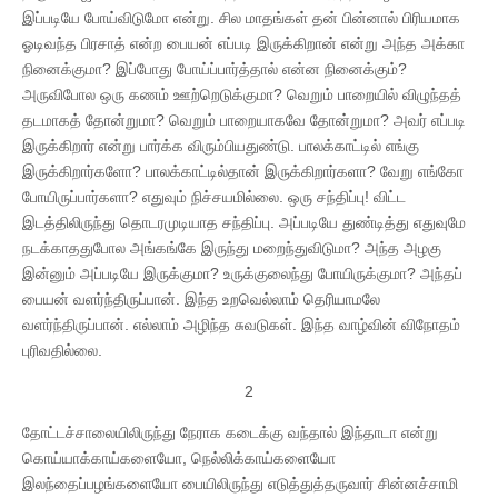
இப்படியே போய்விடுமோ என்று. சில மாதங்கள் தன் பின்னால் பிரியமாக
ஓடிவந்த பிரசாத் என்ற பையன் எப்படி இருக்கிறான் என்று அந்த அக்கா
நினைக்குமா? இப்போது போய்ப்பார்த்தால் என்ன நினைக்கும்?
அருவிபோல ஒரு கணம் ஊற்றெடுக்குமா? வெறும் பாறையில் விழுந்தத்
தடமாகத் தோன்றுமா? வெறும் பாறையாகவே தோன்றுமா? அவர் எப்படி
இருக்கிறார் என்று பார்க்க விரும்பியதுண்டு. பாலக்காட்டில் எங்கு
இருக்கிறார்களோ? பாலக்காட்டில்தான் இருக்கிறார்களா? வேறு எங்கோ
போயிருப்பார்களா? எதுவும் நிச்சயமில்லை. ஒரு சந்திப்பு! விட்ட
இடத்திலிருந்து தொடரமுடியாத சந்திப்பு. அப்படியே துண்டித்து எதுவுமே
நடக்காததுபோல அங்கங்கே இருந்து மறைந்துவிடுமா? அந்த அழகு
இன்னும் அப்படியே இருக்குமா? உருக்குலைந்து போயிருக்குமா? அந்தப்
பையன் வளர்ந்திருப்பான். இந்த உறவெல்லாம் தெரியாமலே
வளர்ந்திருப்பான். எல்லாம் அழிந்த சுவடுகள். இந்த வாழ்வின் விநோதம்
புரிவதில்லை.
2
தோட்டச்சாலையிலிருந்து நேராக கடைக்கு வந்தால் இந்தாடா என்று
கொய்யாக்காய்களையோ, நெல்லிக்காய்களையோ
இலந்தைப்பழங்களையோ பையிலிருந்து எடுத்துத்தருவார் சின்னச்சாமி