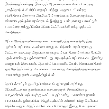
இருக்கணும் என்றது. இருவரும் அழகாகவும் மனமொப்பி மலர்ந்த
முகத்தோடு பேசி சிரிப்பதையும் பார்த்து “அருமைடா” என்றது.
சந்திரசேகர் அண்ணா அளவோடு அமைதியாக பேசுவதற்குக்கூட
எல்லோரிடமும் நல்ல அபிப்பிராயம் இருந்தது. பின்பு ஈனாத பசுமாட்டுச்
சாணத்தை உள்ளூரிலேயே அம்மா கேட்டு வாங்கி வந்து ஒத்தடம்
கொடுத்தார்.
அப்பா ஆலந்துறையில் தையலகம் வைத்திருந்த காலத்திலிருந்து
பழக்கம். அப்பாவை அண்ணா என்று கூப்பிடுவார். அவர் ஏதாவது
கேட்டால், கடைக்கு அனுப்பினால் நானும் அப்பா போல அண்ணா போட்டு
பதில் சொல்வது பழக்கமாகிவிட்டது. அவருக்கும் அப்பாவைவிட இரண்டு
வயதுதான் இளையவர். ஆனால் அப்பாவைவிட ரொம்ப இளையவர்போல்
ஒரு தோற்றம் உண்டு. அப்பாவை மாமா என்று அழைத்திருந்தால் நானும்
மாமா என்று தான் அழைத்திருப்பேன்.
தோட்டக்காட்டில் குடியிருப்பவர்கள் பெரும்பாலும் அப்போது
அப்பாவிடம்தான் துணிகளைத் தைப்பதற்குக் கொண்டுவந்து
போடுவார்கள். அப்பாவுக்கு கெட்ட பேரும் உண்டு. “சொன்ன நாளில்
தரமாட்டான். ஜவ்வுபார்ட்டி, இழுத்தடிப்பதில் மன்னன், பல்லு தெரியாம
சிரிச்சே மலுப்பி அனுப்புவானே. எப்ப போனாலும் இன்று போய் நாளை