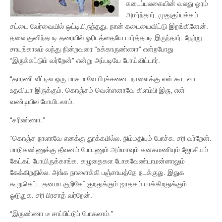
கடைப்பலகையின் வலது ஓரம்
அமர்ந்தார். முதுகுப்பக்கம்
சட்டை வேர்வையில் ஒட்டியிருந்தது. நான் கடையைவிட்டு இறங்கினேன்.
தலை குனிந்தபடி தரையில் ஓரிடத்தையே பார்த்தபடி இருந்தார். நேற்று
சாயுங்காலம் வந்து நின்றவரை “உக்காருண்ணா” என்றபோது
“இருக்கட்டும் வர்றேன்” என்று அப்படியே போய்விட்டார்.
“தாரணி வீட்டில ஒரு மாசமாவே பிரச்சனை. நாளைக்கு என் கூட வா.
உதவியா இருக்கும். கொஞ்சம் வெள்ளனாவே கிளம்பி இரு, என்
வண்டியில போயிடலாம்.
“சரிண்ணா.”
“கொஞ்ச நாளாவே எனக்கு தூக்கமில்ல. நிம்மதியும் போச்சு. சரி வர்றேன்.
மாடுகண்ணுக்கு தீவனம் போடணும் அம்மாவும் கனகமணியும் ஜோசியம்
கேட்கப் போயிருக்காங்க. கழுதைகள போகவேண்டாமன்னாலும்
கேக்கிறதில்ல. அங்க நாளைக்கி பஞ்சாயத்தே நடக்குது. இதுக
கூறுகெட்ட தனமா குறிகேட்குறதுக்கும் ஜாதகம் பாக்கிறதுக்கும்
ஓடுதுக. சரி பிரசாத் வர்றேன்.”
“இருண்ணா டீ சாப்பிட்டுப் போகலாம்.”