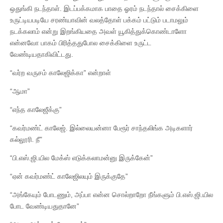
ஒதுங்கி நடந்தாள். இடப்பக்கமாக பாதை ஓரம் நடந்தால் சைக்கிளை
உருட்டியபடியே சரண்யாவின் வலத்தோள் பக்கம் பட்டும் படாமலும்
நடக்கலாம் என்று இறங்கியதை அவள் யூகித்துக்கொண்டாளோ
என்னவோ பாகம் பிரித்ததுபோல சைக்கிளை உருட்ட
வேண்டியதாகிவிட்டது.
“வர்ற வருசம் காலேஜிக்கா” என்றாள்
“ஆமா”
“எந்த காலேஜீக்கு”
“கவர்மண்ட் காலேஜ். இல்லையன்னா பேரூர் சாந்தலிங்க அடிகளார்
கல்லூரி. நீ”
“பி.எஸ்.ஜி.யில மேக்ஸ் எடுக்கலாமன்னு இருக்கேன்”
“ஏன் கவர்மண்ட் காலேஜிலயும் இருக்குதே”
“அங்கேயும் போடணும், அப்பா என்ன சொல்றாறோ நீங்களும் பி.எஸ்.ஜி.யில
போட வேண்டியதுதானே”