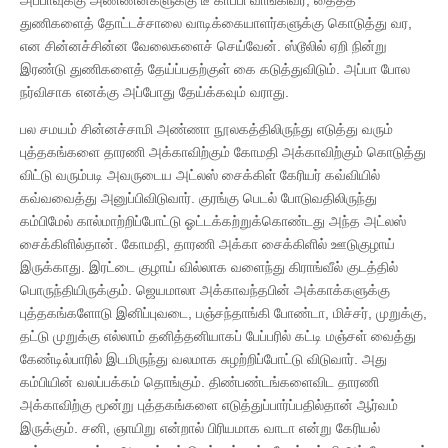
துணிகளைத் தோட்டச்சாலை வாடிக்கையாளர்களுக்கு கொடுத்து வர,
என சின்னச்சின்ன வேலைகளைச் செய்வேன். ஸ்டூலில் ஏறி நின்று
இரண்டு துணிகளைத் தேய்ப்பதற்குள் கை கடுத்துவிடும். அப்பா போல
நர்விசாக எனக்கு அப்போது தேய்க்கவும் வராது.
பல சமயம் சின்னச்சாமி அண்ணா நூலகத்திலிருந்து எடுத்து வரும்
புத்தகங்களை தாரணி அக்காவிற்கும் கோமதி அக்காவிற்கும் கொடுத்து
விட்டு வரும்படி அவருடைய அட்லஸ் சைக்கிள் கேரியர் கவ்வியில்
கவ்வவைத்து அனுப்பிவிடுவார். குரங்கு பெடல் போடுவதிலிருந்து
கம்பிமேல் கால்மாற்றிப்போட்டு ஓட்டக்கற்றுக்கொண்டது அந்த அட்லஸ்
சைக்கிளில்தான். கோமதி, தாரணி அக்கா சைக்கிளில் ஊடுகுழாய்
இருக்காது. இரட்டை குழாய் வில்லாக வளைந்து கிராங்வீல் குடத்தில்
பொருந்தியிருக்கும். ஜெயமாலா அக்காவந்தபின் அக்காக்களுக்கு
புத்தகங்களோடு இனிப்புவடை, பஞ்சந்தாங்கி போண்டா, மிச்சர், முறுக்கு,
தட்டு முறுக்கு எல்லாம் தனித்தனியாகப் பேப்பரில் கட்டி மஞ்சள் வைத்து
கேண்டில்பாரில் இடமிருந்து வலமாக சுழற்றிப்போட்டு விடுவார். அது
கம்பியின் வலப்பக்கம் தொங்கும். திண்பண்டங்களைவிட தாரணி
அக்காவிற்கு மூன்று புத்தகங்களை எடுத்துப்பார்ப்பதில்தான் ஆர்வம்
இருக்கும். சனி, ஞாயிறு என்றால் பிரியமாக வாடா என்று கேரியல்