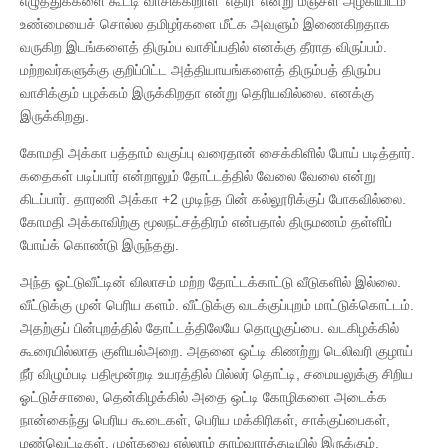
எழுத்துக்களை கூட்டி வாசிக்கிறாள் ‘எதிரி’ என்று மஞ்சள் அழகியிடம்
உண்மையைச் சொல்ல தமிழர்களை மீட்க அவளும் இணைகிறதாக
வருகிற இடங்களைத் திரும்ப வாசிப்பதில் எனக்கு தீராத விருப்பம்.
மற்றவர்களுக்கு குறிப்பிட்ட அத்தியாயங்களைத் திரும்பத் திரும்ப
வாசிக்கும் பழக்கம் இருக்கிறதா என்று தெரியவில்லை. எனக்கு
இருக்கிறது.
கோமதி அக்கா பத்தாம் வகுப்பு வரைதான் சைக்கிளில் போய் படித்தார்.
கதைகள் படிப்பார் என்றாலும் தோட்டத்தில் வேலை வேலை என்று
கிடப்பார். தாரணி அக்கா +2 முடிந்த பின் கல்லூரிக்குப் போகவில்லை.
கோமதி அக்காவிற்கு மூலநட்சத்திரம் என்பதால் திருமணம் தள்ளிப்
போய்க் கொண்டு இருந்தது.
அந்த ஓட்டுவீட்டின் விலாசம் மற்ற தோட்டக்காட்டு வீடுகளில் இல்லை.
வீட்டுக்கு முன் பெரிய களம். வீட்டுக்கு வடக்குப்புறம் மாட்டுக்கொட்டம்.
அதற்குப் பின்புறத்தில் தோட்டத்திலேயே தொழுகுப்பை. வடகிழக்கில்
கூரையில்லாத குளியல்அறை. அதனை ஒட்டி கிணற்று டெலிவரி குழாய்
நீர் விழும்படி பதிமூன்றடி உயரத்தில் பில்லர் தொட்டி, சமையலுக்கு சிறிய
ஓட்டுச்சாலை, தென்கிழக்கில் அதை ஒட்டி கோழிகளை அடைக்க
நான்கைந்து பெரிய கூடைகள், பெரிய மக்கிரிகள், சாக்குப்பைகள்,
மண்வெட்டிகள், முள்கவை எல்லாம் தாழ்வாரத்தடியில் இருக்கும்.