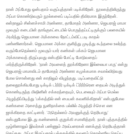
நான் அப்போது ஒன்பதாம் வகுப்புத்தான் படிக்கிறேன். நூலகத்திலிருந்து
அப்பா கொண்டுவரும் நூல்களைப் படிப்பதில் தீவிரமாக இருந்தேன்.
என்றாலும் சின்னச்சாமி அண்ணா, தாமோதர் அண்ணா, ஜெயராஜ் மாமா
மூவரும் கடையின் தாங்குகட்டையில் பொருத்தப்பட்டிருக்கும் பலகையில்
அமர்ந்து ஜெயமாலா அக்காவை நோட்டம்விட்டபடி காதல்
பண்ணினார்கள். ஜெயமாலா அக்கா குளித்து முடித்து கூந்தலை உலர்த்த
வரும்போதெல்லாம் மூவரும் யார் கண்கள் பக்கம் ஜெயமாலா
அக்காவைத் திருப்புவது என்பதில் போட்டி போடுவதைப்
பார்த்திருக்கிறேன். ‘நான் அவளைத் தூக்கிறேனா இல்லையா பாரு’ என்று
ஜெயராஜ் மாமாவிடம் தாமோதர் அண்ணா கமுக்கமாக சவால்விடுவது
போல சொன்னது என் காதிலும் விழுந்தது. படிப்பதைவிட்டு
தலைதூக்கியபோது டிக்டிக் டர்ர்ர்ர் டிக்டிக் ட்ர்ர்ர்ர்ரென தையல் அடித்துக்
கொண்டிருந்த மிஷினின் சக்கரத்தையும், பெடலையும் அப்பா மெல்ல
அழுத்திப்பிடித்து ‘பக்கத்தில் என் பையன் கவனிக்கிறான்’ என்பதுபோல
கண்களை அசைத்து நுனிநாக்கை பல்லில் அழுத்தி ச்சௌ என
ஜாக்கிரதை காட்டினார். ‘அதெல்லாம் அவனுக்குத் தெரியாது’
என்பதுபோல இடது கண்ணைக் குறுக்கி சமாளித்தார். நான் புத்தகத்தில்
மூழ்கினாலும் இவர்கள் பண்ணும் அலப்பரைகள் எனக்குத் தெரியத்தான்
செய்தது. அப்பா இருப்பதால் புத்தகத்தில் கவனம் கொள்ளவே செய்ய