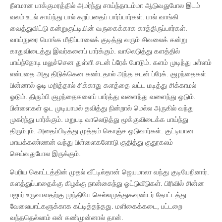
நீளமான பாக்குமரத்தில் அமர்ந்து சாய்ந்தாடம்மா ஆடுவதுபோல இடம்
வலம் உடல் சாய்ந்து பால் கறப்பதைப் பார்ப்பார்கள். பால் வாங்கி
வைத்துவிட்டு கன்றுகுட்டியின் வருகைக்காக காத்திருப்பார்கள்.
வாய்நுரை பொங்க மீதிப்பாலைக் குடித்து வரும் சிவலைக் கன்று
காதுவிடைத்து இவர்களைப் பார்க்கும். வாலெடுத்து களத்தில்
பாய்ந்தோடி மலுச்சென துள்ளி சடன் ப்ரேக் போடும். களம் முடிந்து பள்ளம்
என்பதை அது திடுக்கென கண்டதால் அந்த சடன் ப்ரேக். குழந்தைகள்
பின்னால் ஓடி மறித்தால் சிக்காது களத்தை வட்ட மடித்து சிக்காமல்
ஓடும். திரும்பி குழந்தைகளைப் பார்த்து வளைந்து வளைந்து ஓடும்.
பிள்ளைகள் ஓட முடியாமல் தவித்து நின்றால் மெல்ல அருகில் வந்து
முகர்ந்து பார்க்கும். மறுபடி வாலெடுத்து மூக்குவிடைக்க பாய்ந்து
திரும்பும். அதைப்பிடித்து முத்தம் கொஞ்ச ஓடுவார்கள். குட்டியான
மாயக்கண்ணன் வந்து பிள்ளைகளோடு குதித்து குதூகலம்
செய்வதுபோல இருக்கும்.
பெரிய கொட்டத்தின் முதல் வீட்டில்தான் ஜெயமாலா வந்து குடியேறினார்.
களத்துப்பாதைக்கு கிழக்கு நான்கைந்து ஓட்டுவீடுகள். பிரிவில் சின்ன
பஜார் உருவாவதற்கு முந்தியே செல்லமுத்துகவுண்டர் தோட்டத்து
வேலையாட்களுக்காக கட்டித்தந்தது. மளிகைக்கடை, பட்டறை
வந்ததெல்லாம் என் கண்முன்னால் தான்.