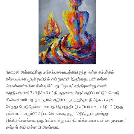
கோமதி அக்காவிற்கு மங்கல்பாளையத்திலிருந்து வந்த சம்பந்தம்
நல்லபடியாக முடிந்துவிடும் என்றுதான் இருந்தது. யார் என்ன
சொன்னார்களோ நின்றுவிட்டது. “மூலநட்சத்திரமன்னு எவன்
எழுதிவச்சான்? கிழிச்சுபோட்டு ருதவான நேரக்குறிப்ப மட்டும் கொடு
சின்னச்சாமி. ஜாதகம்தான் குடும்பம் நடத்துதோ. நீ அஞ்சு பவுன்
சேத்துப்போடுறேன்னா வாயத் தொறந்திட்டு சரியம்பான். விடு, அடுத்து
நல்ல எடம் வரும்?” அப்பா சொன்னதற்கு, “அடுத்தும் ஒண்ணு
நிக்கிதல்லண்ணா ஒரு பிள்ளைக்கு மட்டும் ஏர்க்கையா பண்ண முடியுமா”
என்றார் சின்னச்சாமி அண்ணா.