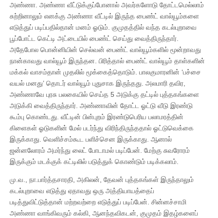
அண்ணா. அண்ணா வீட்டுக்குப்போனால் அவர்களோடு தோட்டமெல்லாம்
சுற்றினாலும் எனக்கு அண்ணா வீட்டில் இருந்த பைண்ட் வால்யூம்களை
எடுத்துப் படிப்பதில்தான் மனம் ஓடும். குமுதத்தில் வந்த கடல்புறாவை
பூப்போட்ட கெட்டி அட்டையில் பைண்ட் செய்து வைத்திருந்தார்.
அதேபோல பொன்னியின் செல்வன் பைண்ட் வால்யூம்களில் மூன்றாவது
நான்காவது வால்யூம் இருந்தன. பிரித்தால் பைண்ட் வால்யூம் தாள்களின்
மக்கல் வாசம்தான் முதலில் மூக்கைத்தொடும். பாலகுமாரனின் ‘பச்சை
வயல் மனது’ தொடர் வால்யூம் புதுசாக இருந்தது. அலமாரி தவிர,
அண்ணாவே புரசு பலகையில் செய்த 5 அடுக்கு தட்டில் புத்தகங்களை
அடுக்கி வைத்திருந்தார். அண்ணாவின் தோட்ட ஓட்டு வீடு இரண்டு
கூம்பு கொண்டது. வீட்டின் பின்புறம் இரண்டுபெரிய பலாமரத்தின்
கிளைகள் ஓடுகளின் மேல் படர்ந்து விரிந்திருந்ததால் ஓட்டுவெக்கை
இருக்காது. வெளிச்சம்கூட பளிச்சென இருக்காது. ஆனால்
ஜன்னலோரம் அமர்ந்து லைட் போடாமல் படிப்பேன். மேற்கு சுவரோரம்
இருக்கும் மடக்குக் கட்டிலில் படுத்துக் கொண்டும் படிக்கலாம்.
மு.வ., நா.பார்த்தசாரதி, அகிலன், தேவன் புத்தகங்கள் இருந்தாலும்
கடல்புறாவை எடுத்து ஏதாவது ஒரு அத்தியாயத்தைப்
படித்துவிட்டுத்தான் மற்றவற்றை எடுத்துப் படிப்பேன். சின்னச்சாமி
அண்ணா வாங்கிவரும் கல்கி, ஆனந்தவிகடன், குமுதம் இதழ்களைப்