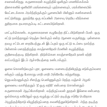
சலசலக்கிறது. கருணாகரன் கழுத்தில் ஒளிரும் மாணிக்கக்கல்
திசைகளில் ஒளிவீசி மரங்களையும் புதர்களையும், மரக்கிளையில்
வேட்டைக்காக அமர்ந்திருக்கும் பூனையின் மின்னும் கண்களைக்
காட்டுகிறது. தூரத்தே ஒரு கப்பலின் அசைவு தெரிய வீரர்களை
துரிதமாக தயாராகும்படி கட்டளையிடுகிறான்.
மாட்டிக்கொண்ட கருணாகரனை கழுவேற்ற திட்டமிடுகிறான் பீமன். ஒரு
எட்டு நகர்ந்தாலும் நெஞ்சு பிளக்கும் என்ற ஆணை வருகிறது. புன்னகை
தவழ சட்டென தைரியத்துடன் இடப்புறம் ஒரு எட்டு உடம்பை நகர்த்த
பின்னால் மறைந்திருந்த காஞ்சனதேவி பீமனின் கழுத்திற்கு
குறிவைத்தபடி நிற்கிறாள். திடுக்கென காஞ்சனதேவி நாண் ஏற்றி
காப்பாற்றும் இடம் ஆச்சரியத்தை உண்டாக்கும்.
ஓலை கொண்டுவரும் புறா, ஓலையை வளையத்திலிருந்து எடுக்கும்வரை
எங்கும் பறந்து போகாது மாறி மாறி அங்கேயே சுற்றுகிறது.
ஜெயவர்மனுக்கும் சீனத்து பெண்ணுக்கும் பிறந்த மஞ்சள் அழகி
ஓலையை வாசித்ததும் ‘நீ ஒரு எதிரி’ என்பதை சொன்னதும்
கருணாகரன் ஆடிப்போகிறான். வந்திருப்பவன் தூதன் இல்லை என்பதை
ஒவ்வொரு வரியிலும் ஒரு எழுத்து மட்டும் தடித்து சற்றே பெரிதாக
அழுத்தத்தோடு விழுந்திருப்பதை கவனித்துவிடுகிறாள். அந்த தடித்த