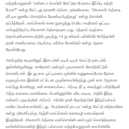
வந்தபோதுதான் “என்னடா மெயின் ரோட்டுல போகாம இப்பிடி சுத்தி
போற?” என்று கேட்டது தாரணி அக்கா. நல்லவேலை, “சிவகாமி அத்தை
வீட்டில துணிய கொடுக்க வேண்டியிருந்தது” என்று சொல்லி
தப்பித்தேன். வாய்க்கால் கரை நுழைந்து பெரிய சவுரிமரம் ஒட்டிய
பாக்குத்தோப்பு சிவகாமி அத்தையுடையது. பத்தாம் வகுப்பை
தொம்புளிபாளையத்தில் முடித்து +1 ஐ எங்கள் பள்ளியில் சேர்ந்தபின்
தான் சரண்யாவை அடிக்கடி பார்க்க வேண்டும் என்று ஆசை
தோன்றியது.
அரக்குநிற சுடிதாரிலும் இடையின் டிடிக் டிடிக் வெட்டு நடையில்
துள்ளிவிழுகிறது. காதோரம் பறக்கும் முடிகளைக் கோதிவிட்டுக்
கொண்டாள். இடது கை முட்டிவரை மூங்கில் கணுவைப்போல நேராக
வழவழப்பாக இறங்கி சட்டென முழங்கையிலிருந்து முன் கை அழகாக
சாய்ந்து போகிறது. என் கையைக்கூட அப்படி நீட்டி வைத்துப் பார்த்தேன்.
அந்த வளைவு வரவில்லை. பெண்ணுக்கே உரிய வடிவு. அதில் இந்த
சன்னம் பருவத்தின் அம்சம். +2வில் நான் தோற்றப்பின் இந்தப்பக்கம்
வரவே வெக்கமாகிவிட்டது. ‘பெயிலாயிட்டையா’ என்று கேட்டு விடுவாளோ
என்று பரிகசிப்புக்கு அஞ்சி வாய்க்கால் கரைவழி வராமல்தான்
இருந்தேன். சிவகாமி அத்தை வரச்சொல்லி பலாப்பழம் கொடுத்ததை
வாங்கிக்கொண்டு இந்தப் பக்கமாக வந்தபோதுதான் சைக்கிளில்