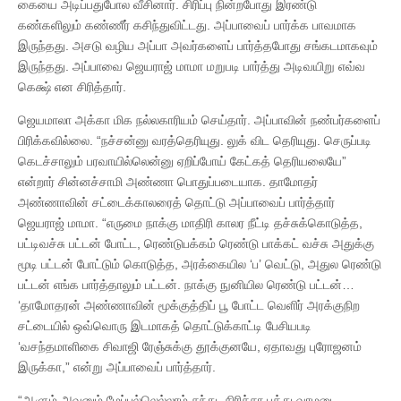
கையை அடிப்பதுபோல வீசினார். சிரிப்பு நின்றபோது இரண்டு
கண்களிலும் கண்ணீர் கசிந்துவிட்டது. அப்பாவைப் பார்க்க பாவமாக
இருந்தது. அசடு வழிய அப்பா அவர்களைப் பார்த்தபோது சங்கடமாகவும்
இருந்தது. அப்பாவை ஜெயராஜ் மாமா மறுபடி பார்த்து அடிவயிறு எவ்வ
கெக்ஷ் என சிரித்தார்.
ஜெயமாலா அக்கா மிக நல்லகாரியம் செய்தார். அப்பாவின் நண்பர்களைப்
பிரிக்கவில்லை. “நச்சன்னு வரத்தெரியுது. லுக் விட தெரியுது. செருப்படி
கெடச்சாலும் பரவாயில்லென்னு ஏறிப்போய் கேட்கத் தெரியலையே”
என்றார் சின்னச்சாமி அண்ணா பொதுப்படையாக. தாமோதர்
அண்ணாவின் சட்டைக்காலரைத் தொட்டு அப்பாவைப் பார்த்தார்
ஜெயராஜ் மாமா. “எருமை நாக்கு மாதிரி காலர நீட்டி தச்சுக்கொடுத்த,
பட்டிவச்சு பட்டன் போட்ட, ரெண்டுபக்கம் ரெண்டு பாக்கட் வச்சு அதுக்கு
மூடி பட்டன் போட்டும் கொடுத்த, அரக்கையில ‘ப’ வெட்டு, அதுல ரெண்டு
பட்டன் எங்க பார்த்தாலும் பட்டன். நாக்கு நுனியில ரெண்டு பட்டன்…
‘தாமோதரன் அண்ணாவின் மூக்குத்திப் பூ போட்ட வெளிர் அரக்குநிற
சட்டையில் ஒவ்வொரு இடமாகத் தொட்டுக்காட்டி பேசியபடி
‘வசந்தமாளிகை சிவாஜி ரேஞ்சுக்கு தூக்குனயே, ஏதாவது புரோஜனம்
இருக்கா,” என்று அப்பாவைப் பார்த்தார்.
“ஆளும் அவனும் மேப்பல்லெல்லாம் சந்து, சிரிச்சா பத்து வாமடை