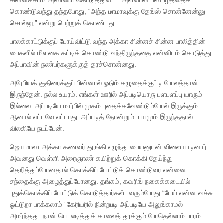
கொண்டுவந்து தந்தபோது, “அந்த மாமாவுக்கு தேங்ஸ் சொன்னேன்னு
சொல்லு,” என்று பெற்றுக் கொண்டது.
பாலக்காட்டுக்குப் போய்விட்டு வந்த அக்கா சின்னச் சின்ன பாலித்தின்
பைகளில் மிளகை கட்டிக் கொண்டு வந்திருந்ததை என்னிடம் கொடுத்து
அப்பாவின் நண்பர்களுக்குத் தரச்சொன்னது.
அரேபியக் குதிரைக்குப் பின்னால் ஓடும் கழுதைக்குட்டி போலத்தான்
இருந்தேன். நல்ல உயரம். எங்கள் ஊரில் அப்படியொரு பளபளப்பு யாரும்
இல்லை. அப்படியே மார்பில் முகம் புதைக்கவேண்டும்போல் இருக்கும்.
ஆனால் எட்டவே எட்டாது. அப்படித் தோன்றும். பயமும் இருந்ததால்
விலகியே நடப்பேன்.
ஜெயமாலா அக்கா கணவர் தூங்கி எழுந்து பையனுடன் விளையாடினார்.
அவனது வெள்ளி அரைஞாண் கயிற்றுக் கொக்கி தேய்ந்து
தெறித்துப்போனதால் கொக்கிப் போட்டுக் கொண்டுவர என்னை
சந்தைக்கு அழைத்துப்போனது. தங்கம், கவரிங் நகைக்கடையில்
புதுக்கொக்கிப் போட்டுக் கொடுத்தார்கள். வரும்போது “டேய் என்ன வச்சு
ஓட்டுறா பாக்கலாம்” கேரியரில் நின்றபடி அப்படியே அலுங்காமல்
அமர்ந்தது. நான் பெடலடித்துக் காலைத் தூக்கும் போதெல்லாம் பாரம்