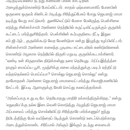
அடிதடியெல்லாம் நடந்து கணவன் பாலக் காட்டிற்கே
அழைத்துக்கொண்டு போய்விட்டார். காதல் புஷ்வானமாகிப் போனபின்
ஒருவரை ஒருவர் கிண்டல் அடித்து சிரித்துப்பேசும் போது ஜெயராஜ் மாமா
நடித்து வேறு காட்டுவார். துணிவெட்டும் மேசை மேலிருந்த பென்சிலை
எடுத்து சின்னச்சாமி அண்ணா நெற்றியில் சுருட்டிவிட்டிருக்கும் குருவிக்
கூட்டைப் பார்த்துசிரித்தார். பென்சிலின் கூர்பகுதியை நீட்டி இதுல
எம்.ஜி.ஆர்., குருவிக்கூடு வேற வேண்டுமா என்று இழுத்து உழப்பிவிட்டார்.
சின்னச்சாமி அண்ணா கலைந்த முடியை கட்டைவிரல் சுண்டுவிரலைக்
கொண்டு அழகாக நெற்றியில் திருகி மறுபடி குருவிக்கூடாக்கினார்.
“ஏண்டி உன் கிருதாவில திடுக்கன்னு நரை தெரியுது. அப்ப்பஇத்த்த்ன
நாளும் மைய்ய்ய பூசி, மூஞ்சிக்கு எலை மந்தத்துக்கு பவுடர் ஏத்திட்டு
வந்ததெல்லாம் பொய்ய்யா? சொல்லு ஜெயராஜ் சொல்லு” என்று
தாமோதரன் அண்ணா ஜெயராஜ் மாமாவைப் பார்த்து சிவாஜிபாணியில்
கேட்டார். இப்படி ஆளாளுக்கு கேலி செய்து கலாய்த்தார்கள்.
“அங்கப்பாரு எ.து.வு.மே. தெரியாதது மாதிரி உக்காந்திருக்கிறத,” என்று
‘எதுவுமே’க்கு நல்ல இடைவெளி கொடுத்து அழுத்தி ஜெயராஜ் மாமா
அப்பாவைப் பார்த்து சொல்லிவிட்டு சிரித்தாரே பார்க்கணும்! ஐந்து
நிமிடத்திற்கு மேல் வயிற்றைப் பிடித்துக் கொண்டு உடைப்பெடுக்காது
அடைத்துக்கொண்ட சிரிப்பால் அங்கும் இங்கும் நடந்து கையைக்