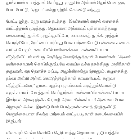
தாங்காமல் சாயத்தான் செய்தது. முதுகில் அன்பால் தொப்பென ஒரு
போட போட்டு, “ஏறுடா” என்று ஏற்றிக் கொண்டு வந்தது.
போட்டி ஐந்து, ஆறு மாதம் நடந்தது. இவர்களால் காதல் சைகைக்
காட்டத்தான் முடிந்தது. ஜெயமாலா அக்காவும் புன்னகைத்தவழ
கைகளைத் தூக்கி முறுக்குவிட்டோ, பையனைத் தூக்கி முத்தம்
கொஞ்சியோ, ரோட்டைப் பார்ப்பது போல பார்வையோடு புன்னகைகளைக்
காட்டிப்போகும். கடைசியில் மளிகைக்கடை சன்னாசி மாமா
வீழ்த்திவிட்டார் என்பது தெரிந்து கொதித்துத்தான் போனார்கள். “அவன்
மளிகைசாமான் கொடுக்குறப்பவே கையில வச்சு நசுக்கிறது மாதிரிதான்
தருவான். எத நெனச்சு அப்படி அமுக்கிறான்னு தோணும். கழுதைக்கு
நல்லா அள்ளி அள்ளி கொடுத்திருக்கான் காவாளிபயல். சுளுவா
வீழ்த்திட்டானே,” தாடை எலும்பு எழ பல்லைக் கடித்துக்கொண்டு
கமுக்கமாகப் பேசத்தான் செய்தார்கள். உண்மையில் சன்னாசி மாமா
இவர்கள் அளவு நர்விசு பேர்வழி அல்ல. சின்னச்சாமி அண்ணா போல
அழகரும் அல்ல. இரண்டு மேல் பொத்தான்களைத் திறந்துவிட்டு
மெலுக்கையான சிவந்த மார்பைக் காட்டியபடிதான் கடைவேலையில்
இருப்பார்.
விவகாரம் மெல்ல வெளியே தெரியவந்து ஜெயமாலா குடும்பத்தில்