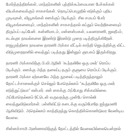
போர்த்தந்திரங்கள், மாந்தர்களின் புத்திக்கூர்மையான பேச்சுக்கள்
வியக்கவைக்கும் சாகசங்கள். நொடிப்பொழுதில் எடுக்கும் புதிய
முடிவுகள், வியூகங்கள் எனக்குப் பிடிக்கும். சில சமயம் போர்
வியூகங்களையும், மாந்தர்களின் சாகசத்தால் எய்தும் வெற்றிகளையும்
திரும்பப் படிப்பேன். கன்னிமாடம், மன்னன்மகள், யவனராணி, ஜலதீபம்,
கடல்புறா நாவல்களை இரண்டு இரண்டு முறை படித்திருக்கிறேன்.
ராஜமுத்திரை நாவலை தாரணி அக்கா வீட்டில் காந்தி ஜெயந்திக்கு விட்ட
விடுமுறைநாளில் வைத்துப் படித்தது இன்னும் ஞாபகம் இருக்கிறது.
தாரணி அக்காவிற்கு பி.வி.ஆரின் ‘கூந்தலிலே ஒரு மலர்’ ரொம்ப
பிடிக்கும். எனக்கு அந்த தலைப்பு தரும் குளுமை ரொம்பப் பிடிக்கும்.
தாரணி அக்கா ஏற்கனவே அந்த நூலைப் படித்திருந்தாலும்
தோட்டச்சாலைக்குச் செல்லும் போதெல்லாம் “கூந்தலிலே ஒரு மலர்
எடுத்துட்டுவா” என்பார். என் கைக்கு அப்போது சிக்கவில்லை.
அப்போதெல்லாம் ரிட்டென் வருவதற்கு முன்பே சொல்லி
வைத்துவிடுவார்கள். பள்ளிவிட்டு கடைக்கு வரும்போதே ஐந்துமணி
ஆகிவிடும். அதெல்லாம் காத்திருந்து கொத்திக்கொண்டுவர வேண்டிய
வேலை.
சின்னச்சாமி அண்ணாவிற்குத் தோட்டத்தில் வேலையில்லையென்றால்