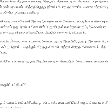
ோகம் செய்திருக்கக் கூடாது. அதற்குப் பதிலாகத் தான் லீலாவைப் பார்த்திருக்
ல் நாள் அவளைப் பார்த்ததிலிருந்து இனம் புரியாத ஓர் உணர்வு அவரை உந்தசெய்
மலேயே முந்தவும் உதவியது.
்திருந்த புலனச்செய்தி அவரை நிலைகுலையச் செய்தது. எப்படியோ எங்கோ துரு
நானெல்லாம் ஒரு பிறவியா?”என மிஸ்டர் குமார் தன்னைத்தானே திட்டிக்கொண்டார்.
த் தனக்கு திறமை இல்லையென மீண்டும் தன்னைத் திட்டினார்.
மையில் இருந்த புகைப்படத்தை மிஸ்ஸஸ் குமார் அனுப்பியிருந்தார். அதற்குக் கீழ்
 ‘கம் டு ஹோம்’ . அதற்கும் கீழ் ஒரு சிமைலி. அந்தச் சிரித்த சிமைலியைப் பற்றி ம
ிறது.
ரெதிரில். யாராவது ஒருவர் ஆரம்பிக்கத்தான் வேண்டும். மிஸ்டர் குமார் குற்றவாள
செஞ்சிப்பாத்தியா?”
து அவளைக் காப்பாற்றியுள்ளது. இரவு எத்தனை மணியென்றாலும் அவளால் தனி