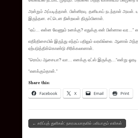
வெளியில் நடமாட முடியும். அவளை அந்த வாக்கியம் பலமுறை காப
அன்றும் அப்படித்தான். பின்னிரவு. தனியாய் நடந்தாள் அவள்
இருந்தன. சட்டென நின்றவள் திரும்பினாள்.
“ஏய்… என்ன வேணும் உனக்கு? எதுக்கு என் பின்னால வர…” என
எதிர்திசையில் இருந்து எந்தப் பதிலும் வரவில்லை. ஆனால் 
ஏற்படுத்திக்கொண்டு சிரிக்கலானாள்.
“ரொம்ப ஆசையா? வா… எனக்கு ஏட்ஸ் இருக்கு…
“என்று ஓரடி
“எனக்கும்தான்.”
Share this:
Facebook
X
Email
Print
Post
← கரிப்புத் துளிகள்: நகரமயமாதலில் பலியாகும் எலிகள்
navigation