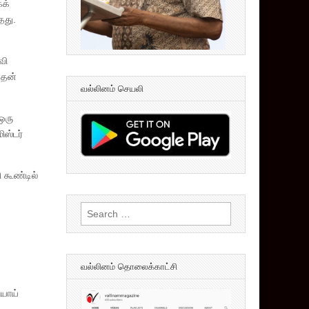
கக்
தது.
வி
 தன்
வல்லினம் செயலி
 ஒரு
ிஸ்டர்
ி கூண்டில்
Search
for:
வல்லினம் தொலைக்காட்சி
யாய்