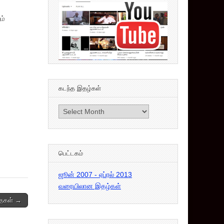
ம்
கடந்த இதழ்கள்
கடந்த
இதழ்கள்
பெட்டகம்
ஜூன் 2007 - ஏப்ரல் 2013
வரையிலான இதழ்கள்
தைகள் →