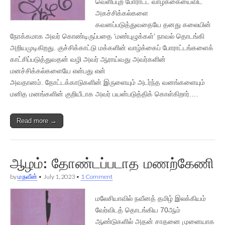
வெளிப்புற போராட்ட வாழ்க்கையைவிட
அகச்சிக்கல்களை
கவனப்படுத்துவதையே தனது கலையின்
நோக்கமாக அவர் கொண்டிருப்பதை ‘மண்புழுக்கள்’ நாவல் தொடங்கி
அறியமுடிகிறது. குச்சிக்காட்டு மக்களின் வாழ்க்கைப் போராட்டங்களைக்
காட்சிப்படுத்துவதன் வழி அவர் ஆராய்வது அவர்களின்
மனச்சிக்கல்களையே என்பது என்
அவதானம். தோட்டக்காடுகளின் இருளையும் அடர்ந்த வனங்களையும்
மனித மனங்களின் குறியீடாக அவர் பயன்படுத்திக் கொள்கிறார்.…
Read more →
ஆழம்: தோண்டப்படாத மணற்கேணி
by
ம.நவீன்
•
July 1, 2023
•
1 Comment
மலேசியாவில் நவீனத் தமிழ் இலக்கியம்
வேர்விடத் தொடங்கிய 70ஆம்
ஆண்டுகளில் அதன் சாதனை முனையாக