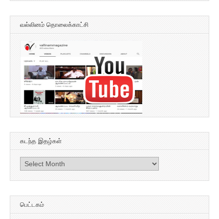
வல்லினம் தொலைக்காட்சி
கடந்த இதழ்கள்
கடந்த
இதழ்கள்
பெட்டகம்