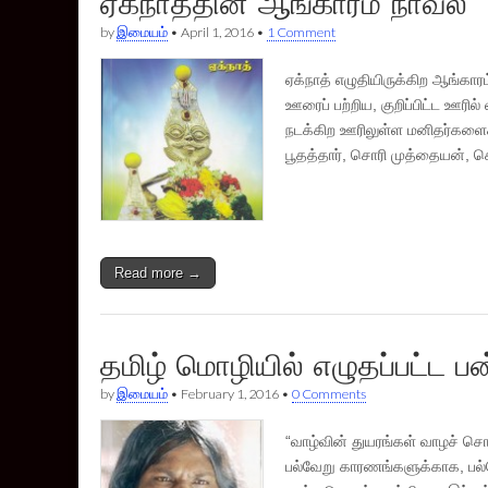
ஏக்நாத்தின் ஆங்காரம் நாவல்
by
இமையம்
•
April 1, 2016
•
1 Comment
ஏக்நாத் எழுதியிருக்கிற ஆங்
ஊரைப் பற்றிய, குறிப்பிட்ட ஊர
நடக்கிற ஊரிலுள்ள மனிதர்களைக் 
பூதத்தார், சொரி முத்தையன், 
Read more →
தமிழ் மொழியில் எழுதப்பட்ட ப
by
இமையம்
•
February 1, 2016
•
0 Comments
“வாழ்வின் துயரங்கள் வாழச் சொ
பல்வேறு காரணங்களுக்காக, பல்வே