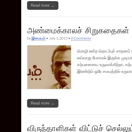
Read more →
அண்மைக்காலச் சிறுகதைகள்
by
இமையம்
•
July 1, 2015
•
0 Comments
மொழி என்ற தொடர்புச் சாதனம்
எவ்வாறு பேசாமல் இருக்க முட
கற்பனையை உருவாக்கிற்றா, கற
இரண்டும் ஒரே சமயத்தில் உருவா
Read more →
விருந்தாளிகள் விட்டுச் செல்லு