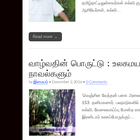
தமிழ்நாட்டிலுள்ளவர்கள் கல்வி 
ஆசிரியர்கள், கல்வி…
Read more →
வாழ்வதின் பொருட்டு : உலகமயம
நாவல்களும்
by
இமையம்
•
December 2, 2016
•
0 Comments
‘வெஞ்சின வேந்தன் பகை அலைக் 
153. தனிமகனார். பலநாடுகளில் 
கல்வி, வேலைவாய்ப்பு போன்ற கா
இரண்டாம் உலகப்போருக்குப்…