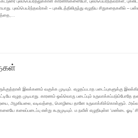
்கட்டுரை புலம்பெயர்தலுக்கான காரணங்களையோ, புலம்பெயர்ந்தவர்கள், புகலிடத
ு. புலம்பெயர்ந்தவர்கள் – புகலிடத்திலிருந்து எழுதிய சிறுகதைகளில் – பன்
ரத்தை,…
ைகள்
ளுக்குத்தான் இலக்கணம் வகுக்க முடியும். எழுதப்படாத படைப்புகளுக்கு இலக்கி
டியே எழுத முடியாது. காரணம் ஒவ்வொரு படைப்பும் உருவாக்கப்படும்போதே 
யை, அழகியலை, வடிவத்தை, மொழியை தானே உருவாக்கிக்கொள்ளும். அவ்வ
்களையே கலைப்படைப்பு என்று கூறமுடியும். ம.நவீன் எழுதியுள்ள ‘மண்டை ஓடி’ 