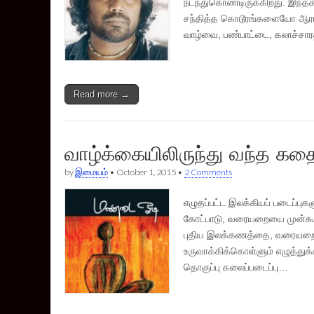
நடந்துகொண்டிருக்கிறது. இந்தக
சந்தித்த கொடூரங்களையோ ஆராயாத
வாழ்வை, பண்பாட்டை, கலாச்சா
Read more →
வாழ்க்கையிலிருந்து வந்த கத
by
இமையம்
•
October 1, 2015
•
2 Comments
எழுதப்பட்ட இலக்கியப் படைப்புக
கோட்பாடு, வரையறையை முன்கூட்
புதிய இலக்கணத்தை, வரையறை
உருவாக்கிக்கொள்ளும் எழுத்துக
தொகுப்பு கலைப்படைப்பு…