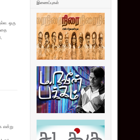
இணைப்புகள்
ல்ல. ஒரு
 கதை
,
க என்று