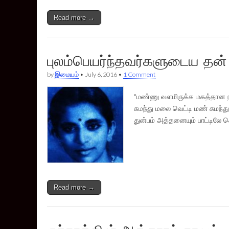
Read more →
புலம்பெயர்ந்தவர்களுடைய தன்
by
இமையம்
•
July 6, 2016
•
1 Comment
“மண்ணு வளமிருக்க மகத்தான நாடி
சுமந்து மலை வெட்டி மண் சுமந்த
துன்பம் அத்தனையும் பாட்டி
Read more →