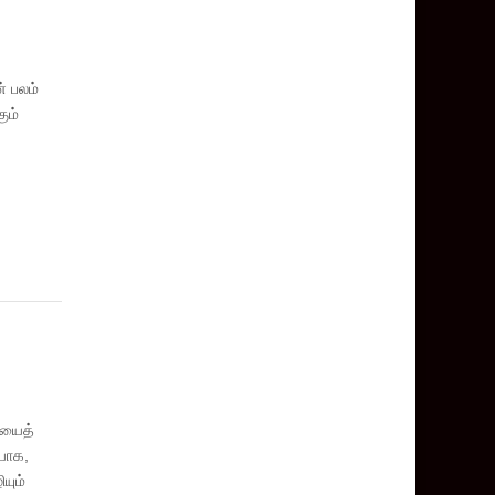
் பலம்
ும்
ியைத்
யாக,
யும்