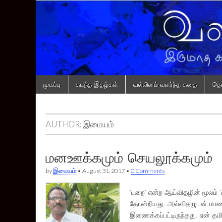
வல்லினம்
Skip
Main
முகப்பு
கடந்த இதழ்கள்
வல்லினம் வளர்ந்த கதை
தொட
to
menu
content
AUTHOR:
இமையம்
மனஊக்கமும் செயலூக்கமும்
by
இமையம்
•
August 31, 2017
•
0 Comments
‘பறை’ என்ற ஆய்விதழின் மூலம்
தோன்றியது. அவ்விதழுடன் மாணவ
இணைக்கப்பட்டிருந்தது. ஏன் தமி