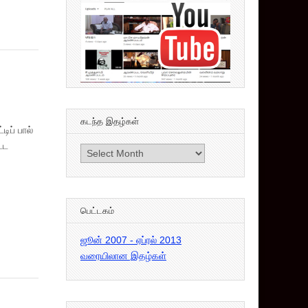
கடந்த இதழ்கள்
ிப் பால்
்ட
கடந்த
இதழ்கள்
பெட்டகம்
ஜூன் 2007 - ஏப்ரல் 2013
வரையிலான இதழ்கள்