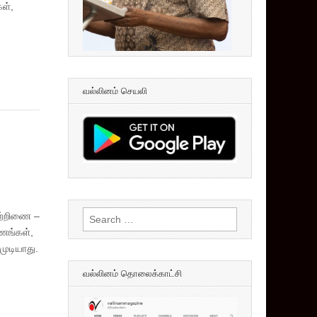
ள்,
வல்லினம் செயலி
Search
நற்றிணை –
for:
ரணங்கள்,
முடியாது.
வல்லினம் தொலைக்காட்சி