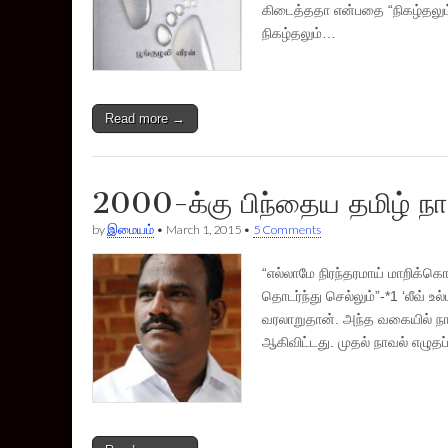
கிடைத்ததா என்பதை “நிகழ்தலும்
நிகழ்தலும்…
Read more →
2000-க்கு பிந்தைய தமிழ் ந
by
இமையம்
•
March 1, 2015
•
5 Comments
“எல்லாமே நிரந்தரமாய் மாறிக்க
தொடர்ந்து செல்லும்”-*1 ‘லீவ் 
வரலாறுதான். அந்த வகையில் நா
ஆகிவிட்டது. முதல் நாவல் எழுதப்