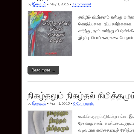
by
இமையம்
•
May 1, 2015
•
1 Comment
தமிழில் விமர்சனம் என்பது அரித
கொடுப்பதாக, நட்பு சார்ந்ததாக,
சார்ந்து, தரம் சார்ந்து விமர்சி
இழப்பு. பொய் உரைகளையே நாம்
Read more →
நிகழ்தலும் நிகழ்தல் நிமித்தமு
by
இமையம்
•
April 1, 2015
•
0 Comments
உலகில் எழுதப்படுகின்ற எல்லா
தேடுவதுதான். கண்டடைவதுதான
வடிவமாக கவிதையைத் தேர்ந்தெட