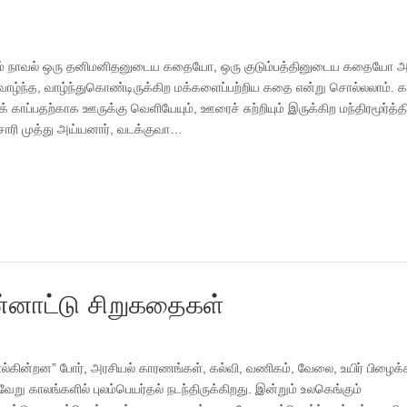
காரம் நாவல் ஒரு தனிமனிதனுடைய கதையோ, ஒரு குடும்பத்தினுடைய கதையோ அ
ில் வாழ்ந்த, வாழ்ந்துகொண்டிருக்கிற மக்களைப்பற்றிய கதை என்று சொல்லலாம்.
காப்பதற்காக ஊருக்கு வெளியேயும், ஊரைச் சுற்றியும் இருக்கிற மந்திரமூர்த்தி
சொரி முத்து அய்யனார், வடக்குவா…
ன்னாட்டு சிறுகதைகள்
ல்கின்றன” போர், அரசியல் காரணங்கள், கல்வி, வணிகம், வேலை, உயிர் பிழைக்
று காலங்களில் புலம்பெயர்தல் நடந்திருக்கிறது. இன்றும் உலகெங்கும்