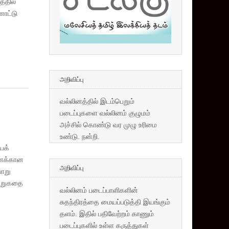
்தில்
னாட்டு
அறிவிப்பு
வல்லினத்தில் இடம்பெறும்
படைப்புகளை வல்லினம் குழுமம்
அச்சில் கொண்டு வர முழு உரிமை
உண்டு. நன்றி.
யக்
தனக்கான
அறிவிப்பு
ாறு
சிறுகதை
வல்லினம் படைப்பாளிகளின்
சுதந்திரத்தை மையப்படுத்தி இயங்கும்
தளம். இதில் பதிவேற்றம் காணும்
படைப்புகளில் உள்ள கருத்துகள்