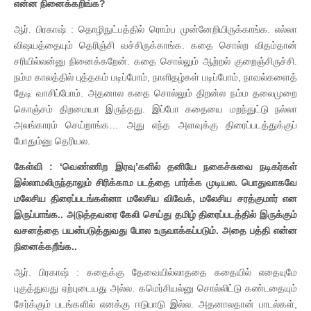
என்ன நினைக்கறிங்க?
ஆர். பிரகாஷ் : தொழிநுட்பத்தில் ரொம்ப முன்னேறியிருக்காங்க. எல்லா
விஷயத்தையும் தெரிஞ்சி வச்சிருக்காங்க. கதை சொல்ற விதம்தான்
சரியில்லன்னு நினைக்கறேன். கதை சொல்லும் ஆற்றல் குறைஞ்சிருச்சி.
நம்ம காலத்தில் புத்தகம் படிப்போம், நாளிதழ்கள் படிப்போம், நாவல்களைத்
தேடி வாசிப்போம். அதனால கதை சொல்லும் திறன்ல நம்ம தலைமுறை
கொஞ்சம் திறமையா இருந்தது. இப்போ கதையை மறந்துட்டு நல்லா
அலங்காரம் செய்றாங்க… அது எந்த அளவுக்கு திரைப்படத்துக்குப்
போதும்னு தெரியல.
கேள்வி : ‘வெண்ணிற இரவு’களில் தனியே நகைச்சுவை நடிகர்கள்
இல்லாமலிருந்தாலும் சிரிக்காம படத்தை பார்க்க முடியல. பொதுவாகவே
மலேசிய திரைப்படங்கள்னா மலேசிய விவேக், மலேசிய சரத்குமார் என
இருப்பாங்க.. அடுத்தவரை கேலி செய்து தமிழ் திரைப்படத்தில் இருக்கும்
வசனத்தை பயன்படுத்துவது போல உருவாக்கப்படும். அதை பத்தி என்ன
நினைக்கறீங்க..
ஆர். பிரகாஷ் : கதைக்கு தேவையில்லாததை கதையில் எதையுமே
புகுத்துவது ஏற்புடையது அல்ல. கமெர்சியல்னு சொல்லிட்டு கண்டதையும்
சேர்க்கும் படங்களில் எனக்கு ஈடுபாடு இல்ல. அதனாலதான் பாடல்கள்,