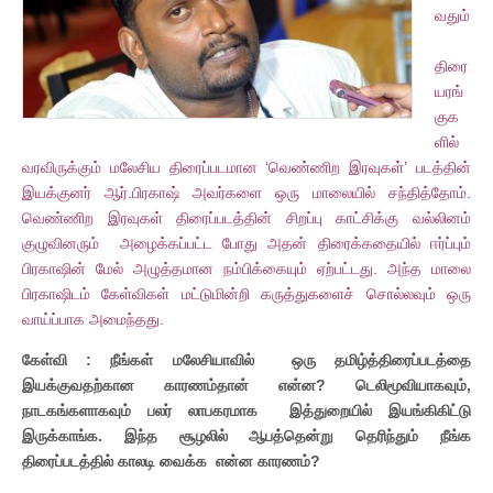
வதும்
திரை
யரங்
குக
ளில்
வரவிருக்கும் மலேசிய திரைப்படமான ‘வெண்ணிற இரவுகள்’ படத்தின்
இயக்குனர் ஆர்.பிரகாஷ் அவர்களை ஒரு மாலையில் சந்தித்தோம்.
வெண்ணிற இரவுகள் திரைப்படத்தின் சிறப்பு காட்சிக்கு வல்லினம்
குழுவினரும் அழைக்கப்பட்ட போது அதன் திரைக்கதையில் ஈர்ப்பும்
பிரகாஷின் மேல் அழுத்தமான நம்பிக்கையும் ஏற்பட்டது. அந்த மாலை
பிரகாஷிடம் கேள்விகள் மட்டுமின்றி கருத்துகளைச் சொல்லவும் ஒரு
வாய்ப்பாக அமைந்தது.
கேள்வி : நீங்கள் மலேசியாவில் ஒரு தமிழ்த்திரைப்படத்தை
இயக்குவதற்கான காரணம்தான் என்ன? டெலிமூவியாகவும்,
நாடகங்களாகவும் பலர் லாபகரமாக இத்துறையில் இயங்கிகிட்டு
இருக்காங்க. இந்த சூழலில் ஆபத்தென்று தெரிந்தும் நீங்க
திரைப்படத்தில் காலடி வைக்க என்ன காரணம்?