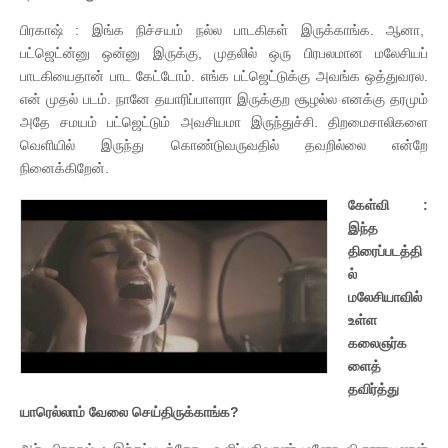
பிரகாஷ் : இங்க நிச்சயம் நல்ல பாடகிகள் இருக்காங்க. ஆனா,
பட்ஜெட்ன்னு ஒன்னு இருக்கு, முதலில் ஒரு பிரபலமான மலேசியப்
பாடகியைதான் பாட கேட்டோம். எங்க பட்ஜெட்டுக்கு அவங்க ஒத்துவரல.
என் முதல் படம். நானே தயாரிப்பாளரா இருக்குற சூழல்ல எனக்கு தரமும்
அதே சமயம் பட்ஜெட்டும் அவசியமா இருந்துச்சி. திறமைசாலிகளை
வெளியில் இருந்து கொண்டுவருவதில் தவறில்லை என்றே
நினைக்கிறேன்.
கேள்வி :
இந்த
திரைப்படத்தி
ல்
மலேசியாவில்
உள்ள
கலைஞர்க
ளைத்
தவிர்த்து
யாரெல்லாம் வேலை செய்திருக்காங்க?