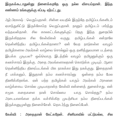
இருகக்கூடாதுன்னு நினைக்கறதே ஒரு நல்ல விசயம்தான். இந்த
எண்ணம் உங்களுக்கு எப்படி ஏற்பட்டது.
ஆர்.பிரகாஷ் : வெறுப்புதான். சின்ன வயதில் இருந்தே தமிழ்ப்படங்களிடம்
ஏமாந்துகிட்டு இருக்கோம்ற வெறுப்புதான். நானும் தமிழ்படம் பார்த்து
வந்தவன்தான். சில காலகட்டங்களுக்குப் பிறகு இந்த துறையில்
இருக்கிறதால சில கேள்விகள் வருது. தமிழ்படங்கள் என்றாலே
தென்னிந்திய தமிழ்படங்கள்தானா? ஏன் வேற நாடுகள்ள வாழும்
தமிழர்களால அவர்கள் வாழ்வை சொல்லும் ஒரு தனித்துவமான படத்தை
இயக்க முடியல? ஒவ்வொரு இடத்தில் வாழும் தமிழனுக்கும் ஒரு
கலாச்சாரம் இருக்கு. அதை அவங்களாலதான் கொடுக்க முடியும். ஆனா
தென்னிந்திய திரைப்படங்கள் மிக நாசுக்கா இது நசுக்குது. இதைதான்
நீ பாக்கனும், இதுதான் நம்ம கலாச்சாரம்னு ஒன்றை நம்ம மேல
திணிக்கிறாங்க. ஏன் மற்ற தமிழர்கள் யாரும் அவர்கள் அசலான
வாழ்க்கைய சொல்ல முடியாதான்ற கேள்வி என்னைத் துளைச்சது. என்
சமூக கதைகளை நான் சொல்லாம யாரு சொல்றது? நம்ம
அடையாளங்கள தக்க வச்சிக்கிற முயற்சியா நம்ம திரைப்படங்கள்
இருக்கனுமுன்னு நினைச்சேன். தொடர்ந்து நினைப்பேன்.
கேள்வி : அதைதான் கேட்கறேன். சினிமாவில் மட்டுமல்ல, சில