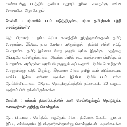
சண்டைன்னு படத்தில் தனியா எதுவும் இல்ல. கதைக்கு என்ன
தேவையோ அது போதும்.
கேள்வி : பர்மாவில் படம் எடுத்திருங்க, பர்மா தமிழர்கள் பற்றி
சொல்லுங்கள்?
ஆர் .பிரகாஷ் : நம்ம அப்பா காலத்தில் இருந்தவங்கதான் தமிழ்
பேசறாங்க. இப்போ, நாம பேசினா பதிலுக்குத் திக்கி திக்கி தமிழ்
பெசறாங்க. தமிழ் இல்லாம போற சூழல் அங்க இருக்கு. மதத்தை
அப்படியே வச்சிருங்காங்க. அவங்க பர்மீஸ் கூட கலந்ததால பர்மீஸ்தான்
பேசறாங்க. அங்குள்ள அரசியல் சூழலும் அப்படிதான். பர்மீஸ் மொழிதான்
பேசனும்ன்னு விதி இருக்கு. இதனால அங்க தமிழ் படம் எடுக்ககூடிய
வாய்ப்பு இல்ல. ஏன்னா அவங்க இப்போ பர்மீஸ் படம் பாக்க
ஆரம்பிச்சிட்டாங்க. அதோட தொழில்நுட்பத்தில் நம்மைவிட 20 வருடம்
அதிகம் பின் தங்கியிருக்காங்க.
கேள்வி : உங்கள் திரைப்படத்தில் பணி செய்திருக்கும் தொழிநுட்ப
கலைஞர்கள் குறித்து சொல்லுங்க.
ஆர். பிரகாஷ் : செந்தில், சஞ்ஜெய், சிவா, தினேஸ், டேவிட், குமரன்
இப்படி எல்லோருமே இயக்குனர்கள்தான்னு சொல்லுவேன். அவங்கவங்க