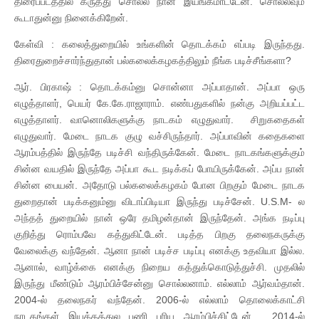
திரைப்படத்தில் கருத்து சொல்ல நான் இயங்கமாட்டேன். சொல்லவும்
கூடாதுன்னு நினைக்கிறேன்.
கேள்வி : கலைத்துறையில் உங்களின் தொடக்கம் எப்படி இருந்தது.
திரைதுறைச்சார்ந்துதான் பல்கலைக்கழகத்திலும் நீங்க படிச்சீங்களா?
ஆர். பிரகாஷ் : தொடக்கம்னு சொன்னா அப்பாதான். அப்பா ஒரு
எழுத்தாளர், பெயர் கே.கே.ராஜாராம். எண்பதுகளில் நன்கு அறியப்பட்ட
எழுத்தாளர். வானொலிகளுக்கு நாடகம் எழுதுவார். சிறுகதைகள்
எழுதுவார். மேடை நாடக குழு வச்சிருந்தார். அப்பாவின் கதைகளை
ஆரம்பத்தில் இருந்தே படிச்சி வந்திருக்கேன். மேடை நாடகங்களுக்கும்
சின்ன வயதில் இருந்தே அப்பா கூட நடிக்கப் போயிருக்கேன். அப்ப நான்
சின்ன பையன். அதோடு பல்கலைக்கழகம் போன பிறகும் மேடை நாடக
துறைதான் படிக்கனும்னு விடாப்பிடியா இருந்து படிச்சேன். U.S.M- ல
அந்தத் துறையில் நான் ஒரே தமிழன்தான் இருந்தேன். அங்க நடிப்பு
குறித்து ரொம்பவே கத்துகிட்டேன். படித்த பிறகு தலைநகருக்கு
வேலைக்கு வந்தேன். ஆனா நான் படிச்ச படிப்பு எனக்கு உதவியா இல்ல.
ஆனால், வாழ்க்கை எனக்கு நிறைய கத்துக்கொடுத்துச்சி. முதலில்
இருந்து மீண்டும் ஆரம்பிச்சேன்னு சொல்லனாம். எல்லாம் ஆர்வம்தான்.
2004-ல் தலைநகர் வந்தேன். 2006-ல் எல்லாம் தொலைக்காட்சி
நாடகங்கள் இயக்கத்துல பணி புரிய ஆரம்பிச்சிட்டேன். 2014-ல்