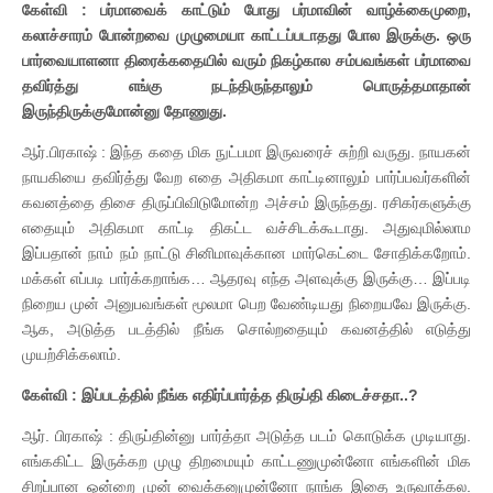
கேள்வி : பர்மாவைக் காட்டும் போது பர்மாவின் வாழ்க்கைமுறை,
கலாச்சாரம் போன்றவை முழுமையா காட்டப்படாதது போல இருக்கு. ஒரு
பார்வையாளனா திரைக்கதையில் வரும் நிகழ்கால சம்பவங்கள் பர்மாவை
தவிர்த்து எங்கு நடந்திருந்தாலும் பொருத்தமாதான்
இருந்திருக்குமோன்னு தோணுது.
ஆர்.பிரகாஷ் : இந்த கதை மிக நுட்பமா இருவரைச் சுற்றி வருது. நாயகன்
நாயகியை தவிர்த்து வேற எதை அதிகமா காட்டினாலும் பார்ப்பவர்களின்
கவனத்தை திசை திருப்பிவிடுமோன்ற அச்சம் இருந்தது. ரசிகர்களுக்கு
எதையும் அதிகமா காட்டி திகட்ட வச்சிடக்கூடாது. அதுவுமில்லாம
இப்பதான் நாம் நம் நாட்டு சினிமாவுக்கான மார்கெட்டை சோதிக்கறோம்.
மக்கள் எப்படி பார்க்கறாங்க… ஆதரவு எந்த அளவுக்கு இருக்கு… இப்படி
நிறைய முன் அனுபவங்கள் மூலமா பெற வேண்டியது நிறையவே இருக்கு.
ஆக, அடுத்த படத்தில் நீங்க சொல்றதையும் கவனத்தில் எடுத்து
முயற்சிக்கலாம்.
கேள்வி : இப்படத்தில் நீங்க எதிர்ப்பார்த்த திருப்தி கிடைச்சதா..?
ஆர். பிரகாஷ் : திருப்தின்னு பார்த்தா அடுத்த படம் கொடுக்க முடியாது.
எங்ககிட்ட இருக்கற முழு திறமையும் காட்டணுமுன்னோ எங்களின் மிக
சிறப்பான ஒன்றை முன் வைக்கனுமுன்னோ நாங்க இதை உருவாக்கல.