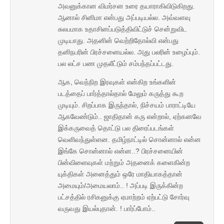
அவனுக்கான விமர்சன உரை தயாராகிவிடுகிறது.
ஆனால் சினிமா என்பது அப்படியல்ல. அவ்வளவு
சுலபமாக உதாசினப்படுத்திவிட்டுச் சென்றுவிட
முடியாது. அதனின் வெற்றிதோல்வி என்பது
தனிநபரின் பிரச்சனையல்ல. அது பலரின் உழைப்பும்.
பல லட்ச பண முதலீட்டும் சம்பந்தப்பட்டது.
ஆக, வெந்நிற இரவுகள் என்கிற உங்களின்
படத்தைப் பார்த்தால்தால் மேலும் கருத்து கூற
முடியும். சிறப்பாக இருந்தால், நிச்சயம் பாராட்டியே
ஆகவேண்டும்.. ஜாதிதான் கரு என்றால், ஏற்கனவே
இக்கருவைத் தொட்டு பல திரைப்படங்கள்
வெளிவந்துள்ளன. தமிழ்நாட்டில் சொன்னால் என்ன
இங்கே சொன்னால் என்ன..? பிரச்சனையின்
பின்விளைவுகள் மற்றும் அதனைக் களைகின்ற
யுக்திகள் அனைத்தும் ஒரே மாதியாகத்தான்
அமையும்/அமையலாம்.. ! அப்படி இருக்கின்ற
பட்சத்தில் ரசிகனுக்கு ஏமாற்றம் ஏற்பட்டு சோர்வு
வருவது இயல்புதான். ! பார்ப்போம்..