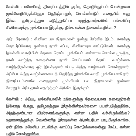
கேள்வி : மலேசியத் திரைப்படத்தில் நடிப்பு, தொழில்நுட்பம் போன்றவை
முன்னேறியிருக்கிறதா தெரிஞ்சாலும், சொல்லப்படும் கதையில் வலு
இல்ல. தமிழகத்துல எடுத்துகிட்டா எழுத்தாளர்களின் பங்களிப்பு
சினிமாவுக்கு முக்கியமா இருக்கு. நீங்க என்ன நினைக்கறிங்க.?
ஆர். பிரகாஷ் : சினிமா பல திறமைகள் ஒன்று சேர்கிற இடம். எனக்கு
தொடர்பில்லாத ஒன்றை நான் எப்படி சினிமாவுல காட்டுவேன். எனக்கு
இலக்கியவாதியின் தேவை ரொம்ப முக்கியம். என்னால சொல்ல முடிந்த,
நான் வாழ்ந்த கதைன்னா நான் செய்யலாம். தோட்ட வாழ்க்கை
வாழ்ந்திருக்காத ஓர் இயக்குனர் எப்படி அந்த வாழ்வைச் சொல்லுவார்.
அப்போ அந்த வாழ்க்கையைத் தெரிந்த இலக்கியவாதி முக்கியமாகிறார்.
திரைப்படம்னாலே கதைதான் முக்கியம். பல திறமைகள் ஒன்னா
சேரனும். அப்பதான் எதார்த்தம் அங்கே இருக்கும்.
கேள்வி : அப்படி மலேசியாவில் உங்களுக்கு தேவையான கலைஞர்கள்
இல்லாத போது, தமிழகத்துல இருக்கின்றவர்களை பயன்படுத்தறீங்க,
அதற்குண்டான விமர்சனங்களுக்கு என்ன பதில் வச்சிருக்கீங்க?
உதாரணத்துக்கு வெண்ணிற இரவுகள்ள ஆண்டரியா பாடியிருக்காங்க.
ஏன் நீங்க மலேசிய பாடகிக்கு வாய்ப்பு கொடுக்கலைன்னு கேட்ட என்ன
பதில் சொல்லுவீங்க.