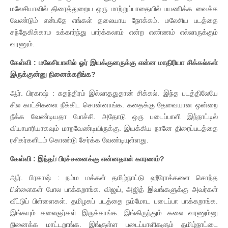
மலேசியாவில் திரைத்துறைய ஒரு மாற்றுப்பாதையில் பயணிக்க வைக்க
வேண்டும் என்பதே எங்கள் தலையாய நோக்கம். மலேசிய படத்தை
சந்தேகிக்காம உக்கார்ந்து பார்க்கலாம் என்ற எண்ணம் எல்லாருக்கும்
வரணும்.
கேள்வி : மலேசியாவில் ஓர் இயக்குனருக்கு என்ன மாதிரியா சிக்கல்கள்
இருக்குன்னு நினைக்கறீங்க?
ஆர். பிரகாஷ் : சுதந்திரம் இல்லாததுதான் சிக்கல். இந்த படத்திலேயே
சில காட்சிகளை நீக்கிட சொன்னாங்க. கதைக்கு தேவையான ஒன்றை
நீக்க வேண்டியதா போச்சி. அதோடு ஒரு படைப்பாளி இந்நாட்டில்
வியாபாரியாகவும் மாறவேண்டியிருக்கு. இயக்கிய நானே திரைப்படத்தை
ரசிகர்களிடம் கொண்டு சேர்க்க வேண்டியுள்ளது.
கேள்வி : இந்தப் பிரச்சனைக்கு என்னதான் காரணம்?
ஆர். பிரகாஷ் : நம்ம மக்கள் தமிழ்நாட்டு ஹீரோக்களை சொந்த
பிள்ளைகள் போல பாக்கறாங்க. விஜய், அஜித் இவங்களுக்கு அவர்கள்
வீட்டுப் பிள்ளைகள். தமிழகப் படத்தை நம்மோட படைப்பா பாக்கறாங்க.
இங்கயும் கலைஞர்கள் இருக்காங்க. இங்கிருந்தும் கலை வரணும்னு
நினைக்க மாட்டறாங்க. இங்குள்ள படைப்பாளிகளும் தமிழ்நாட்டை