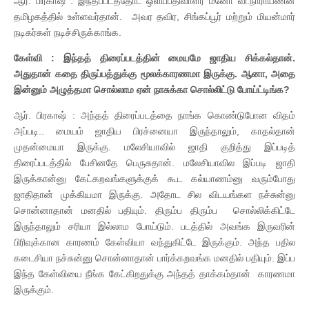
ஆர். பிரகாஷ் : இந்தப்படத்தோட ஒளிப்பதிவாளர் மனோ வி.நாராயணன்
தமிழகத்தில் உள்ளவர்தான். அவர தவிர, சிங்கப்பூர் மற்றும் மியன்மார்
நடிகர்கள் நடிச்சிருக்காங்க.
கேள்வி : இந்தத் திரைப்படத்தின் மையமே ஜாதிய சிக்கல்தான்.
அதுதான் கதை திருப்பத்துக்கு மூலக்காரணமா இருக்கு. ஆனா, அதை
இன்னும் அழுத்தமா சொல்லாம ஏன் நாசுக்கா சொல்லிட்டு போய்ட்டிங்க?
ஆர். பிரகாஷ் : அந்தத் திரைப்படத்தை நாங்க கொண்டுபோன விதம்
அப்படி.. மையம் ஜாதிய பிரச்னையா இருந்தாலும், காதல்தான்
முதன்மையா இருக்கு. மலேசியாவில் ஜாதி குறித்து இப்படித்
திரைப்படத்தில் பேசினதே பெருசுதான். மலேசியாவில இப்படி ஜாதி
இருக்கான்னு கேட்கறவங்களுக்குக் கூட கல்யாணம்னு வரும்போது
ஜாதிதான் முக்கியமா இருக்கு. அதோட சில விடயங்கள நச்சுன்னு
சொன்னாதான் மனதில் பதியும். திரும்ப திரும்ப சொல்லிக்கிட்டே
இருந்தாலும் சரியா இல்லாம போய்டும். படத்தில் அவங்க இருவரின்
பிரிவுக்கான காரணம் கேள்வியா வந்துகிட்டே இருக்கும். அந்த பதில
கடைசியா நச்சுன்னு சொன்னாதான் பார்க்கறவங்க மனதில் பதியும். இப்ப
இந்த கேள்வியை நீங்க கேட்கிறதுக்கு அந்தத் தாக்கம்தான் காரணமா
இருக்கும்.