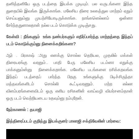
தனித்தனியே ஒரு படத்தை இயக்க முடியும். பல வருடங்களா இந்த
துறையில் இவங்க இருக்காங்க. மலேசிய திரை உலகத்துல மாற்றம் ஏதும்
செய்யனும்னு முயற்சியோடிருக்காங்க. நாங்களெல்லாம் ஒன்னா
சேர்ந்ததுனாலதான் நல்ல படம் கொடுக்க முடிஞ்சது.
கேள்வி : நீங்களும் உங்க நண்பர்களும் எதிர்ப்பார்த்த மாற்றத்தை இந்தப்
படம் கொடுக்கும்னு நினைக்கறிங்களா?
ஆர் . பிரகாஷ் :அது எனக்கு சொல்ல தெரியல, முதலில் மக்கள்
திரையரங்கு வரனும்.. பாதி பேரு மலேசிய படம்னா எதுக்கு
பாக்கனும்ன்னு நினைக்கறாங்க. மலேசிய படங்களை ரசிக்கறவங்க
இந்தப் படத்தைப் பார்த்த பிறகு உங்களுக்கு பிடிச்சிருந்தா
மத்தவங்களிடம் சொல்லி கூட்டிவரணும். மற்ற எல்லா
விளம்பரங்களைவிடம் ஒரு எளிய ரசிகனின் வாய்வழி விமர்சனம்தான்
ஒரு படம் வெற்றியடைய உதவும்னு நம்புறேன்.
நேர்காணல் : தயாஜி
இத்திரைப்படம் குறித்து இயக்குனர் பாலாஜி சக்திவேலின் பார்வை: