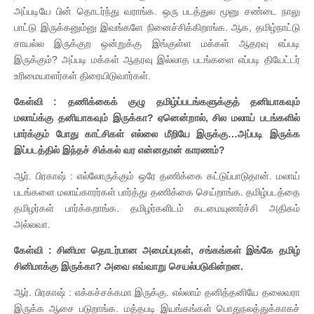
அப்படியே பின் தொடர்ந்து வராங்க. ஒரு படத்துல மூனு சண்டை நாலு
பாட்டு இருக்கனும்னு இவங்களே நினைச்சிக்கிறாங்க. ஆக, தமிழ்நாட்டு
சாயல்ல இருக்குற ஒன்றுக்கு இங்குள்ள மக்கள் ஆதரவு எப்படி
இருக்கும்? அப்படி மக்கள் ஆதரவு இல்லாத படங்களை எப்படி தியேட்டர்
உரிமையாளர்கள் திரையிடுவார்கள்.
கேள்வி : தணிக்கைக் குழு தமிழ்ப்படங்களுக்குத் தனியாகவும்
மலாய்க்கு தனியாகவும் இருக்கா? ஏனென்றால், சில மலாய் படங்களில்
பார்க்கும் போது காட்சிகள் எல்லை மீறியே இருக்கு…அப்படி இருக்க
இப்படத்தில் இந்தச் சிக்கல் வர என்னதான் காரணம்?
ஆர். பிரகாஷ் : எல்லோருக்கும் ஒரே தணிக்கை கட்டுப்பாடுதான். மலாய்
படங்களை மலாய்காரர்கள் பார்த்து தணிக்கை செய்றாங்க. தமிழ்படத்தை
தமிழர்கள் பார்க்கறாங்க. தமிழர்களிடம் கடமையுணர்ச்சி அதிகம்
அல்லவா.
கேள்வி : சினிமா தொடர்பான அமைப்புகள், சங்கங்கள் இங்கே தமிழ்
சினிமாக்கு இருக்கா? அவை எவ்வாறு செயல்படுகின்றன.
ஆர். பிரகாஷ் : எக்கச்சக்கமா இருக்கு. எல்லாம் தனித்தனியே தலைவரா
இருக்க ஆசை படுறாங்க. மத்தபடி இயங்கங்கள் பொதுநலத்துக்காகச்