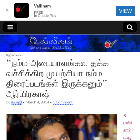
Vallinam
✕
VIEW
FREE
In Google Play
வல்லினம்
நேர்காணல்
“நம்ம அடையாளங்கள தக்க
வச்சிக்கிற முயற்சியா நம்ம
திரைப்படங்கள் இருக்கனும்” –
ஆர்.பிரகாஷ்
by
தயாஜி
•
March 4, 2014
•
1 Comment
6
மார்ச்
நாடு
முழு