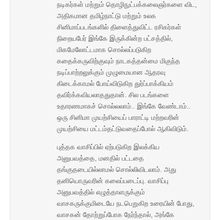
நடிகர்கள் மற்றும் தொழிநுட்பக்கலைஞர்களை விட,
அதிகமான தமிழ்நாட்டு மற்றும் உலக
சினிமாப்படங்களில் திளைத்துவிட்ட ரசிகர்கள்
நிறையபேர் இங்கே இருக்கின்ற பட்சத்தில்,
மிகமேலோட்டமாக சொல்லப்படுகிற
கதைக்கருவிற்குவும் நாடகத்தன்மை மிகுந்த
நடிப்பாற்றலுக்கும் முழுமையான ஆதரவு
கிடைக்காமல் போய்விடுகிற துர்ப்பாக்கியம்
தவிர்க்கவியலாததுதான். சில படங்களை
உதாரணமாகச் சொல்லலாம்.. இங்கே வேண்டாம்..
ஒரு சினிமா முயற்சியைப் பாராட்டி மற்றவரின்
முயற்சியை மட்டம்தட்டுவதைப்போல் ஆகிவிடும்.
புத்தக வாசிப்பில் ஏற்படுகிற இலக்கிய
அனுபவத்தை, மனதில் பட்டதை
தங்குதடையில்லாமல் சொல்லிவிடலாம். அது
தனியொருவரின் கலைப்படைப்பு. வாசிப்பு
அனுபவத்தில் எழுத்தாளருக்கும்
வாசகருக்குமிடையே நடபெறுகிற உரையின் போது,
வாசகன் தோற்றுப்போக நேர்ந்தால், அங்கே