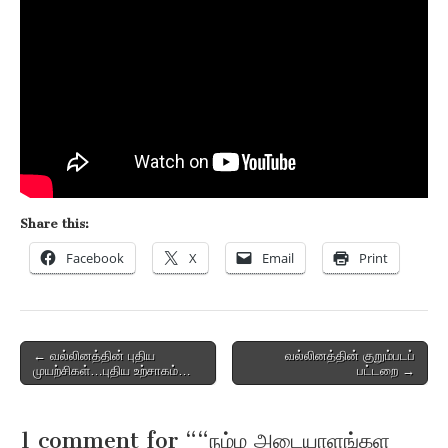
Share this:
Facebook
X
Email
Print
Post
← வல்லினத்தின் புதிய
வல்லினத்தின் குறும்படப்
முயற்சிகள்…புதிய உற்சாகம்…
பட்டறை →
navigation
1 comment for “
“நம்ம அடையாளங்கள