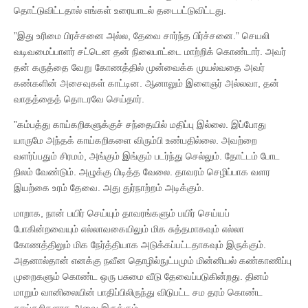
தொட்டுவிட்டதால் எங்கள் உரையாடல் தடைபட்டுவிட்டது.
”இது உரிமை பிரச்சனை அல்ல, தேவை சார்ந்த பிர்ச்சனை.” செயலி
வடிவமைப்பாளர் சட்டென தன் நிலைபாட்டை மாற்றிக் கொண்டார். அவர்
தன் கருத்தை வேறு கோணத்தில் முன்வைக்க முயல்வதை அவர்
கண்களின் அசைவுகள் காட்டின. ஆனாலும் இளைஞர் அல்லவா, தன்
வாதத்தைத் தொடரவே செய்தார்.
”கம்பத்து காய்கறிகளுக்குச் சந்தையில் மதிப்பு இல்லை. இப்போது
யாருமே அந்தக் காய்கறிகளை விரும்பி உண்பதில்லை. அவற்றை
வளர்ப்பதும் சிரமம், அங்கும் இங்கும் படர்ந்து செல்லும். தோட்டம் போட
நிலம் வேண்டும். அழுக்கு பிடித்த வேலை. தாவரம் செழிப்பாக வளர
இயற்கை உரம் தேவை. அது துர்நாற்றம் அடிக்கும்.
மாறாக, நான் பயிர் செய்யும் தாவரங்களும் பயிர் செய்யப்
போகின்றவையும் எல்லாவகையிலும் மிக சுத்தமாகவும் எல்லா
கோணத்திலும் மிக நேர்த்தியாக அடுக்கப்பட்டதாகவும் இருக்கும்.
அதனால்தான் எனக்கு நவீன தொழில்நுட்பமும் மின்னியல் கண்காணிப்பு
முறைகளும் கொண்ட ஒரு பசுமை வீடு தேவைப்படுகின்றது. தினம்
மாறும் வானிலையின் பாதிப்பிலிருந்து விடுபட்ட சம தரம் கொண்ட
காய்கறிகளாக அவை இருக்கும்.