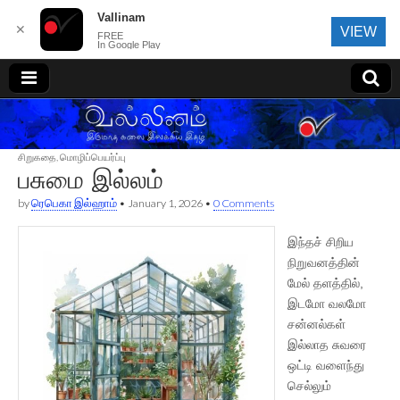
Vallinam
✕
VIEW
FREE
In Google Play
வல்லினம்
சிறுகதை
,
மொழிப்பெயர்ப்பு
பசுமை இல்லம்
by
ரெபெகா இல்ஹாம்
•
January 1, 2026
•
0 Comments
இந்தச் சிறிய
நிறுவனத்தின்
மேல் தளத்தில்,
இடமோ வலமோ
சன்னல்கள்
இல்லாத சுவரை
ஒட்டி வளைந்து
செல்லும்