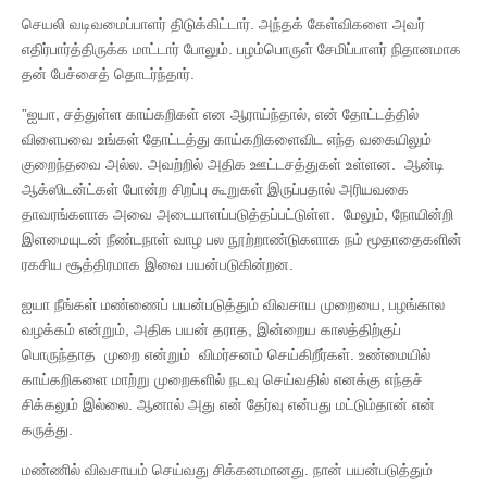
செயலி வடிவமைப்பாளர் திடுக்கிட்டார். அந்தக் கேள்விகளை அவர்
எதிர்பார்த்திருக்க மாட்டார் போலும். பழம்பொருள் சேமிப்பாளர் நிதானமாக
தன் பேச்சைத் தொடர்ந்தார்.
”ஐயா, சத்துள்ள காய்கறிகள் என ஆராய்ந்தால், என் தோட்டத்தில்
விளைபவை உங்கள் தோட்டத்து காய்கறிகளைவிட எந்த வகையிலும்
குறைந்தவை அல்ல. அவற்றில் அதிக ஊட்டசத்துகள் உள்ளன. ஆன்டி
ஆக்ஸிடன்ட்கள் போன்ற சிறப்பு கூறுகள் இருப்பதால் அரியவகை
தாவரங்களாக அவை அடையாளப்படுத்தப்பட்டுள்ள. மேலும், நோயின்றி
இளமையுடன் நீண்டநாள் வாழ பல நூற்றாண்டுகளாக நம் மூதாதைகளின்
ரகசிய சூத்திரமாக இவை பயன்படுகின்றன.
ஐயா நீங்கள் மண்ணைப் பயன்படுத்தும் விவசாய முறையை, பழங்கால
வழக்கம் என்றும், அதிக பயன் தராத, இன்றைய காலத்திற்குப்
பொருந்தாத முறை என்றும் விமர்சனம் செய்கிறீர்கள். உண்மையில்
காய்கறிகளை மாற்று முறைகளில் நடவு செய்வதில் எனக்கு எந்தச்
சிக்கலும் இல்லை. ஆனால் அது என் தேர்வு என்பது மட்டும்தான் என்
கருத்து.
மண்ணில் விவசாயம் செய்வது சிக்கனமானது. நான் பயன்படுத்தும்