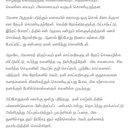
வெண்டையையும், மிளகாயையும் வருடிக் கொண்டிருந்தன.
அவரை ஆறுதல் படுத்தும் வகையில் ஏதாவது ஒரு சொல் கிடைக்குமா
என தேடிக் கொண்டிருந்தேன். வெற்றி தோல்விகளுக்கு அப்பாற்பட்டு,
இந்தப் போராட்டத்தில் என் ஆதரவு என்றும் உங்களுக்குத்தான் எனச்
சொல்லத் தோன்றியது. ஆனால் இப்போது நிலமை எல்லை மீறி
போய்விட்டது என்பதை நான் உணர்ந்து கொண்டேன்.
ஆகவே, அவரைத் திரும்பவும் தன் காய்கறிகளுடன் நேரம் செலவழிக்க
விட்டுவிட்டு, கூர்ந்து கவனித்த படி நின்றிருந்தேன். மிக கவனமாக, சில
வளர்ந்த செடிகளின் அடியில் குழி செய்தார், முற்றிய காய்களைப்
பறித்தார். சில நேரங்களில் அவர், தன் காய்கறிகளுடன் குதூகலமான
கதைகளைக் கிசுகிசுத்துக் கொண்டிருப்பது போல, மிக உற்சாகமாக
தனக்குள் பேசிக்கொள்வதைக் கவனிக்க முடிந்தது.
அப்போதுதான் எனக்கு ஒன்று புரிந்தது. தன் வாழ்விடத்தில்
பல்லாண்டுகளாக பின்பற்றப்பட்ட பண்பாடொன்று, தொடர்ந்து தாக்கப்பட்டு
அங்கிருந்து அப்புறப்படுத்தும் முயற்சிகள் நடப்பதை, மிக
துணிச்சலுடனும் நிமிர்வுடனும் எதிர்கொள்ள அவர் தன்னைத்
தயார்படுத்திக் கொள்கிறார்.