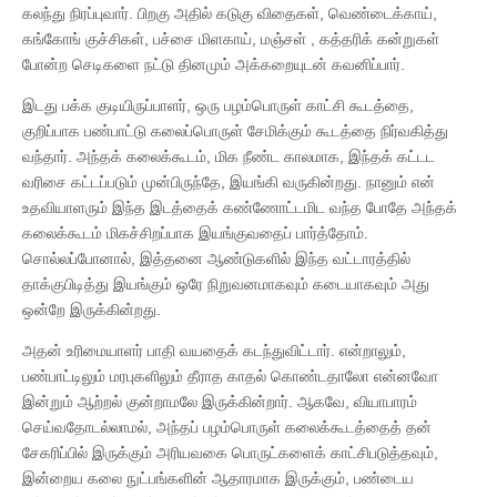
கலந்து நிரப்புவார். பிறகு அதில் கடுகு விதைகள், வெண்டைக்காய்,
கங்கோங் குச்சிகள், பச்சை மிளகாய், மஞ்சள் , கத்தரிக் கன்றுகள்
போன்ற செடிகளை நட்டு தினமும் அக்கறையுடன் கவனிப்பார்.
இடது பக்க குடியிருப்பாளர், ஒரு பழம்பொருள் காட்சி கூடத்தை,
குறிப்பாக பண்பாட்டு கலைப்பொருள் சேமிக்கும் கூடத்தை நிர்வகித்து
வந்தார். அந்தக் கலைக்கூடம், மிக நீண்ட காலமாக, இந்தக் கட்டட
வரிசை கட்டப்படும் முன்பிருந்தே, இயங்கி வருகின்றது. நானும் என்
உதவியாளரும் இந்த இடத்தைக் கண்ணோட்டமிட வந்த போதே அந்தக்
கலைக்கூடம் மிகச்சிறப்பாக இயங்குவதைப் பார்த்தோம்.
சொல்லப்போனால், இத்தனை ஆண்டுகளில் இந்த வட்டாரத்தில்
தாக்குபிடித்து இயங்கும் ஒரே நிறுவனமாகவும் கடையாகவும் அது
ஒன்றே இருக்கின்றது.
அதன் உரிமையாளர் பாதி வயதைக் கடந்துவிட்டார். என்றாலும்,
பண்பாட்டிலும் மரபுகளிலும் தீராத காதல் கொண்டதாலோ என்னவோ
இன்றும் ஆற்றல் குன்றாமலே இருக்கின்றார். ஆகவே, வியாபாரம்
செய்வதோடல்லாமல், அந்தப் பழம்பொருள் கலைக்கூடத்தைத் தன்
சேகரிப்பில் இருக்கும் அரியவகை பொருட்களைக் காட்சிபடுத்தவும்,
இன்றைய கலை நுட்பங்களின் ஆதாரமாக இருக்கும், பண்டைய