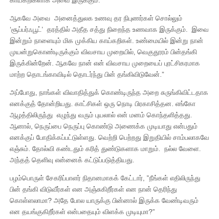
ஆகவே அவை அனைத்துலக உணவு தர நிபுணர்கள் சொல்லும்
‘சூப்பர்ஃபூட்’ தரத்தில் அதீத சத்து நிறைந்த உணவாக இருக்கும். இவை
இன்றும் நாளையும் மிக முக்கிய காய்கறிகள். உண்மையில் இன்று நான்
முயன்றுகொண்டிருக்கும் விவசாய முறையில், வெகுதூரம் பின்தங்கி
இருக்கின்றேன். ஆகவே நான் என் விவசாய முறையைப் புரட்சிகரமாக
மாற்ற தொடங்காவிடில் தொடர்ந்து பின் தங்கிவிடுவேன்.”
அப்போது, நாங்கள் விவாதித்துக் கொண்டிருந்த அறை சுருங்கிவிட்டதாக
எனக்குத் தோன்றியது. காட்சிகள் ஒரு நொடி பிரகாசித்தன. எங்கோ
ஆழத்திலிருந்து எழுந்து வரும் புயலால் என் மனம் கொந்தளித்தது.
ஆனால், நெருப்பை நெருப்பு கொண்டு அணைக்க முடியாது என்பதும்
எனக்குப் போதிக்கப்பட்டுள்ளது. வெற்றி பெற்றது இறுதியில் சாம்பலாகவே
எஞ்சும். தோல்வி கண்டதும் கரித் துண்டுகளாக மாறும். நல்ல வேளை.
அந்தத் தெளிவு என்னைக் கட்டுப்படுத்தியது.
பழம்பொருள் சேகரிப்பாளர் நிதானமாகக் கேட்டார், ”நீங்கள் எதிலிருந்து
பின் தங்கி விடுவீர்கள் என அஞ்சுகிறீர்கள் என நான் தெரிந்து
கொள்ளலாமா? அதே போல யாருக்கு பின்னால் இருக்க வேண்டிவரும்
என தயங்குகிறீர்கள் என்பதையும் விளக்க முடியுமா?”