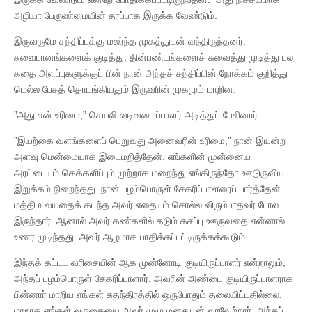
அழியா பேருண்மையின் தரப்பாக இருக்க வேண்டும்.
இருவருமே சந்திப்புக்கு மலர்ந்த முகத்துடன் வந்திருந்தனர்.
சுவைபானங்களைக் குடித்து, தின்பண்டங்களைச் சுவைத்து முடித்து பல
கதை அளப்புகளுக்குப் பின் நான் அந்தச் சந்திப்பின் நோக்கம் குறித்து
மெல்ல பேசத் தொடங்கியதும் இருவரின் முகமும் மாறின.
”அது என் உரிமை,” செயலி வடிவமைப்பாளர் அடித்துப் பேசினார்.
”இயற்கை வளங்களைப் பெறுவது அனைவரின் உரிமை,” நான் இயன்ற
அளவு மென்மையாக இடைமறித்தேன். எங்களின் முன்னைய
அரட்டையும் கெக்களிப்பும் முற்றாக மறைந்து எங்கிருந்தோ ஊடுருவிய
இறுக்கம் நிறைந்தது. நான் பழம்பொருள் சேகரிப்பாளரைப் பார்த்தேன்.
மத்திம வயதைக் கடந்த அவர் எதையும் சொல்ல விரும்பாதவர் போல
இருந்தார். ஆனால் அவர் கண்களில் கடும் கசப்பு ஊருவதை என்னால்
உணர முடிந்தது. அவர் ஆழமாக பாதிக்கப்பட்டிருக்கக்கூடும்.
இந்தக் கட்டட வரிசையின் ஆக முன்னோடி குடியிருப்பாளர் என்றாலும்,
அந்தப் பழம்பொருள் சேகரிப்பாளார், அவரின் அண்டை குடியிருப்பாளராக
பின்னார் மாறிய எங்கள் சுதந்திரத்தில் ஒருபோதும் தலையிட்டதில்லை.
மாறாக எங்கள் வருகையை அவர் முழு மனதுடன் வரவேற்றார். அந்தப்