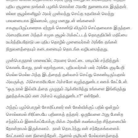
புதிய சூழலை நாங்கள் பழகிக் கொள்ள அவரே துணையாக இருந்தார்.
எல்லா சூழல்களிலும் அவர் முன்வந்து செய்த உதவிகள் வெற்று
பாவனையாக இல்லாமல், முழு மனதுடன் எங்களைச்
சககுடியிருப்பாளராக ஏற்றுக் கொண்டு விரும்பி செய்தனவாக இருந்தன.
அமைதியான அந்தச் சமூக சூழல் அக்கட்டடத் தொகுதியின் மதிப்பை
உயர்த்தியதோடு பல புதிய தொழில் முனைவர்கள் அங்கே தங்கள்
நிறுவனத்தையும் கடைகளையும் தொடங்க வழியமைத்தது.
முன்பொருநாள் மாலையில், அவரை மொட்டை மாடியில் சந்தித்துக்
கொண்டபோது, நான் எதார்தமாக, புதியவர்கள் பலர் அங்கே குடியேறி
மெல்ல மெல்ல அந்த இடத்தைத் தன்வசம் செய்து கொண்டிருப்பதால்
அவருக்கு அசௌகரியமோ அச்சமோ எழுந்ததுண்டா எனக் கேட்டேன்.
“ஒரு நாள் இவ்விடத்தை முழுதும் ஆக்கிரமித்து உங்களை இங்கிருந்து
துரத்தக்கூடும் என அச்சம் எழுந்ததுண்டா?” என்றேன்.
அந்தப் பழம்பொருள் சேகரிப்பாளர் என் கேள்விக்குப் பதில் ஒன்றும்
சொல்லாமல் சிரிப்பையே பதிலாகத் தந்தார். ஒருவேளை அது போன்ற
சந்தர்ப்பம் இணக்கப்போக்கு மிக்க அவரின் கலங்கமற்ற சிந்தனையில்
தோன்றாமல் இருக்கலாம். நான் தொடர்ந்து என் சந்தேகங்களைக்
கேட்கலாம் என நினைத்தேன். ஆனால் சூரியன் மேல்வானத்தைத்