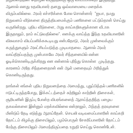
ஆனால் எனது உதவியாளர் தனது ஒவ்வாமையை மறைக்க
விரும்பவில்லை. அவர் எச்சரிக்கை போல சொன்னார் ”ஐயா, நமது
நிறுவனம் வீடுகளை திருத்தியமைக்கும் பணிகளை மட்டும்தான் செய்து
வருகின்றது. புதிய வீடுகளை, அது காய்கறிகளுக்கான வீடாக
இருதாலும், நாம் கட்டுவதில்லை”. எனக்கு வாய்த்த இந்த உதவியாளரின்
விசுவாசம் வியப்பளிக்ககூடியது என்பதோடு, அவர் முன்வைக்கும்
கருத்துகளும் அலட்சியப்படுத்த முடியாதவை. ஆனால் அவர்
வாய்திறப்பதற்கு முன்பாகவே அவர் சிந்தனையில் என்ன
ஓடிக்கொண்டிருக்கிறது என என்னால் புரிந்து கொள்ள முடிந்தது.
காரணம் அதே சிந்தனைதான் என் ஆள் மனதையும் அரித்துக்
கொண்டிருந்தது.
நாங்கள் எங்கள் புதிய நிறுவனத்தை அமைத்து, புதுப்பித்தல் பணிகளில்
ஈடுபட்டிருந்தபோது, இக்கட்டத்தைச் சுற்றிலும் காற்றின் திசைகள்,
சூரியனின் இருப்பு போன்ற விபரங்களைத் ஆராய்ந்தறிந்த பழைய
தகவல்களை இன்னும் மறக்கவில்லை என்றாலும், அந்தத் தரவுகளை
மீண்டும் தேடி எடுத்து ஆராய்தேன். செயலி வடிவமைப்பாளரின் காய்கறி
தோட்டம் கிழக்கு திசையிலும், பழம்பொருள் சேகரிப்பாளரின் தோட்டம்
மேற்கு திசையிலும் அமைந்திருப்பதை உறுதி செய்து கொண்டேன்.