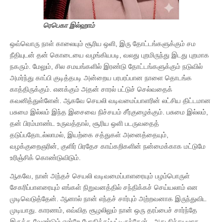
ரெபெகா இல்ஹாம்
ஒவ்வொரு நாள் காலையும் சூரிய ஒளி, இரு தோட்டங்களுக்கும் சம
நீதியுடன் தன் கொடையை வழங்கியபடி, வலது புறமிருந்து இடது புறமாக
நகரும். மேலும், சில சமயங்களில் இரண்டு தோட்டங்களுக்கும் நடுவில்
அமர்ந்து காப்பி குடித்தபடி அன்றைய பரபரப்பான நாளை தொடங்க
காத்திருக்கும். எனக்கும் அதன் சாரல் பட்டுச் செல்வதைக்
கவனித்துள்ளேன். ஆகவே செயலி வடிவமைப்பாளரின் லட்சிய திட்டமான
பசுமை இல்லம் இந்த இசைவை நிச்சயம் சீர்குழைக்கும். பசுமை இல்லம்,
தன் பிரம்மாண்ட உருவத்தால், சூரிய ஒளி படருவதைத்
தடுப்பதோடல்லாமல், இயற்கை சத்துகள் அனைத்தையும்,
வழக்குறைஞரின், குளிர் பிரதேச காய்கறிகளின் நன்மைக்காக மட்டுமே
உரிஞ்சிக் கொண்டுவிடும்.
ஆகவே, நான் அந்தச் செயலி வடிவமைப்பாளரையும் பழம்பொருள்
சேகரிப்பாளரையும் எங்கள் நிறுவனத்தில் சந்திக்கச் செய்யலாம் என
முடிவெடுத்தேன். ஆனால் நான் எந்தச் சார்பும் அற்றவனாக இருந்துவிட
முடியாது. காரணம், எவ்வித சூழலிலும் நான் ஒரு தரப்பைச் சார்ந்தே
இருக்க வேண்டும் என்றே போதிக்கப்பட்டிருந்தேன். அது நிச்சயமாக