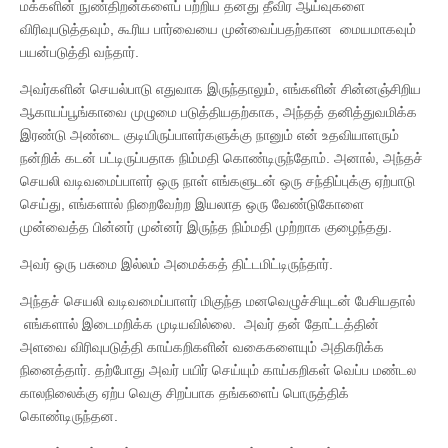
மக்களின் நுண்திறன்களைப் பற்றிய தனது தீவிர ஆய்வுகளை
விரிவுபடுத்தவும், கூரிய பார்வையை முன்வைப்பதற்கான மையமாகவும்
பயன்படுத்தி வந்தார்.
அவர்களின் செயல்பாடு எதுவாக இருந்தாலும், எங்களின் சின்னஞ்சிறிய
ஆகாயப்பூங்காவை முழுமை படுத்தியதற்காக, அந்தத் தனித்துவமிக்க
இரண்டு அண்டை குடியிருப்பாளர்களுக்கு நானும் என் உதவியாளரும்
நன்றிக் கடன் பட்டிருப்பதாக நிம்மதி கொண்டிருந்தோம். அனால், அந்தச்
செயலி வடிவமைப்பாளர் ஒரு நாள் எங்களுடன் ஒரு சந்திப்புக்கு ஏற்பாடு
செய்து, எங்களால் நிறைவேற்ற இயலாத ஒரு வேண்டுகோளை
முன்வைத்த பின்னர் முன்னர் இருந்த நிம்மதி முற்றாக குழைந்தது.
அவர் ஒரு பசுமை இல்லம் அமைக்கத் திட்டமிட்டிருந்தார்.
அந்தச் செயலி வடிவமைப்பாளர் மிகுந்த மனவெழுச்சியுடன் பேசியதால்
எங்களால் இடைமறிக்க முடியவில்லை. அவர் தன் தோட்டத்தின்
அளவை விரிவுபடுத்தி காய்கறிகளின் வகைகளையும் அதிகரிக்க
நினைத்தார். தற்போது அவர் பயிர் செய்யும் காய்கறிகள் வெப்ப மண்டல
காலநிலைக்கு ஏற்ப வெகு சிறப்பாக தங்களைப் பொருத்திக்
கொண்டிருந்தன.