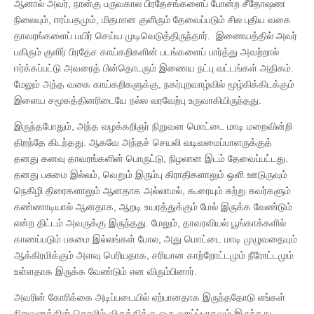
ஆனால் அவர், நான்கு பருவகால பிரதேசங்களைப் போன்ற சீதோஷண
நிலையும், ஈரப்பதமும், மிதமான குளிரும் தேவைப்படும் சில புதிய வகை
தாவரங்களைப் பயிர் செய்ய முடிவெடுத்திருந்தார். இணையத்தில் அவர்
பகிரும் குளிர் பிரதேச காய்கறிகளின் படங்களைப் பார்த்து அவற்றால்
ஈர்க்கப்பட்டு அவரைத் பின்தொடரும் இணைய நட்பு வட்டங்கள் அதிகம்.
மேலும் அந்த வகை காய்கறிகளுக்கு, நகர்புறவாழ்வில் மூழ்கிக்கிடக்கும்
இளைய சமூகத்தினரிடையே நல்ல வரவேற்பு உருவாகியிருந்தது.
இருந்தபோதும், அந்த வழக்கறிஞர் நிறுவன மொட்டை மாடி மறைவின்றி
திறந்தே கிடந்தது. ஆகவே அந்தச் செயலி வடிவமைப்பாளருக்குத்
தனது கனவு தாவரங்களின் பொருட்டு, நிழலான இடம் தேவைப்பட்டது.
தனது பசுமை இல்லம், வெறும் இரும்பு கிராதிகளாலும் ஒளி ஊடுருவும்
நெகிழி திரைகளாலும் ஆனதாக அல்லாமல், கூரையும் சுற்று சுவர்களும்
கண்ணாடியால் ஆனதாக, ஆறடி உயரத்துக்கும் மேல் இருக்க வேண்டும்
என்ற திட்டம் அவருக்கு இருந்தது. மேலும், தாவரவியல் பூங்காக்களில்
காணப்படும் பசுமை இல்லங்கள் போல, அது மொட்டை மாடி முழுவதையும்
ஆக்கிரமிக்கும் அளவு பெரியதாக, சரியான காற்றோட்டமும் நீரோட்டமும்
உள்ளதாக இருக்க வேண்டும் என விரும்பினார்.
அவரின் கோரிக்கை அடிப்படையில் ஏற்பானதாக இருந்ததோடு எங்கள்
நிறுவனத்தின் தொழில் விருத்திக்கு ஒரு வாய்ப்பாகவும் இருந்தது.