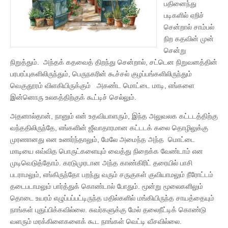
பதினைந்து
படிகளில் ஏறிச்
சென்றால் சாம்பல்
நிற கதவின் முன்
சென்று
நிறுத்தும். அந்தக் கதவைத் திறந்து சென்றால், சட்டென நிறுவனத்தின்
பரபரப்புகளிலிருந்தும், பெருநகரின் கூச்சல் குழப்பங்களிலிருந்தும்
வெகுதூரம் விளகியிருக்கும் அகண்ட மொட்டை மாடி, எங்களை
இன்னொரு உலகத்திற்குக் கூட்டிச் செல்லும்.
அதனால்தான், நானும் என் உதவியாளரும், இந்த அலுவலக கட்டடத்திற்கு
வந்ததிலிருந்தே, எங்களின் ஜீவாதாரமான கட்டடக் கலை தொழிலுக்கு
முரணானது என உணர்ந்தாலும், மேலே அமைந்த அந்த மொட்டை
மாடியை எவ்வித பொருட்களையும் வைத்து நிறைக்க வேண்டாம் என
முடிவெடுத்தோம். கரடுமுரடான அந்த காண்கிரிட் தரையில் பாசி
படராமலும், எங்கிருந்தோ பறந்து வரும் சருகுகள் குவியாமலும் நீரோட்டம்
தடைபடாமலும் பார்த்துக் கொண்டால் போதும். மூன்று மூலைகளிலும்
தொடை உயரம் எழுப்பப்பட்டிருந்த மதில்களில் மங்கியிருந்த சாயத்தையும்
நாங்கள் புதுப்பிக்கவில்லை. சுவர்களுக்கு மேல் தலைநீட்டிக் கொண்டு
வளரும் மரக்கிளைகளைக் கூட நாங்கள் வெட்டி வீசவில்லை.