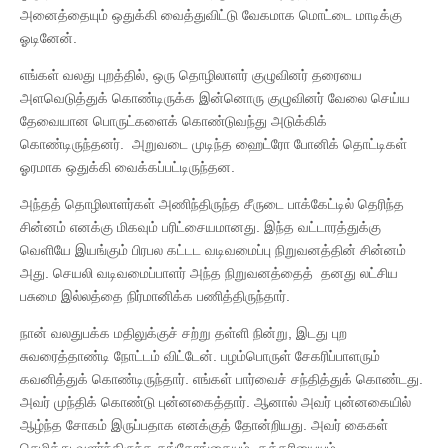
அனைத்தையும் ஒதுக்கி வைத்துவிட்டு வேகமாக மொட்டை மாடிக்கு
ஓடினேன்.
எங்கள் வலது புறத்தில், ஒரு தொழிலாளர் குழுவினர் தரையை
அளவெடுத்துக் கொண்டிருக்க இன்னொரு குழுவினர் வேலை செய்ய
தேவையான பொருட்களைக் கொண்டுவந்து அடுக்கிக்
கொண்டிருந்தனர். அறுவடை முடிந்த ஹைட்ரோ போனிக் தொட்டிகள்
ஓரமாக ஒதுக்கி வைக்கப்பட்டிருந்தன.
அந்தத் தொழிலாளர்கள் அணிந்திருந்த சீருடை பாக்கேட்டில் தெரிந்த
சின்னம் எனக்கு மிகவும் பரிட்சையமானது. இந்த வட்டாரத்துக்கு
வெளியே இயங்கும் பிரபல கட்டட வடிவமைப்பு நிறுவனத்தின் சின்னம்
அது. செயலி வடிவமைப்பாளர் அந்த நிறுவனத்தைத் தனது லட்சிய
பசுமை இல்லத்தை நிர்மானிக்க பணித்திருந்தார்.
நான் வலதுபக்க மதிலுக்குச் சற்று தள்ளி நின்று, இடது புற
சுவரைத்தாண்டி நோட்டம் விட்டேன். பழம்பொருள் சேகரிப்பாளரும்
கவனித்துக் கொண்டிருந்தார். எங்கள் பார்வைச் சந்தித்துக் கொண்டது.
அவர் முந்திக் கொண்டு புன்னகைத்தார். ஆனால் அவர் புன்னகையில்
ஆழ்ந்த சோகம் இருப்பதாக எனக்குத் தோன்றியது. அவர் கைகள்
செழித்து வளர்ந்திருந்த கங்கோங்கையும், கத்தரியையும்,