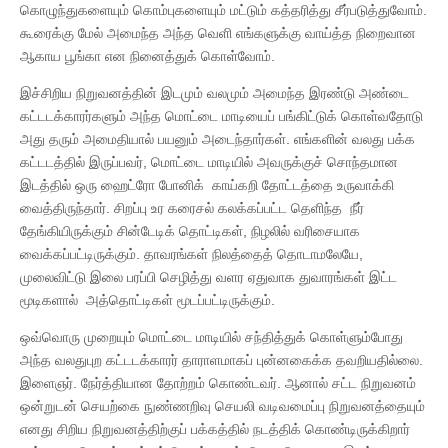
கொழுந்துகளையும் கொம்புகளையும் மட்டும் கத்தரித்து சீர்படுத்துவோம்.
கூரைக்கு மேல் அமைந்த அந்த வெளி எங்களுக்கு வாய்த்த நிறைவான
ஆகாய பூங்கா என நினைத்துக் கொள்வோம்.
இச்சிறிய நிறுவனத்தின் இடமும் வலமும் அமைந்த இரண்டு அண்டை
கட்டடக்காரர்களும் அந்த மொட்டை மாடியைப் பங்கிட்டுக் கொள்வதோடு
அது தரும் அமைதியால் பயனும் அடைந்தார்கள். எங்களின் வலது பக்க
கட்டடத்தில் இருப்பவர், மொட்டை மாடியில் அவருக்குச் சொந்தமான
இடத்தில் ஒரு ஹைட்ரோ போனிக் காய்கறி தோட்டத்தை உருவாக்கி
வைத்திருந்தார். சிறப்பு உர கரைசல் கலக்கப்பட்ட தெளிந்த நீர்
தேங்கியிருக்கும் சின்டேடிக் தொட்டிகள், நிழலில் வரிசையாக
வைக்கப்பட்டிருக்கும். தாவரங்கள் நிலத்தைத் தொடாமலேயே,
முலைவிட்டு இலை பரப்பி செழித்து வளர ஏதுவாக துவாரங்கள் இட்ட
மூடிகளால் அத்தொட்டிகள் மூடப்பட்டிருக்கும்.
ஒவ்வொரு முறையும் மொட்டை மாடியில் சந்தித்துக் கொள்ளும்போது
அந்த வலதுபுற கட்டடக்காரர் தாராளமாகப் புன்னகைக்க தவறியதில்லை.
இளைஞர். நேர்த்தியான தோற்றம் கொண்டவர். ஆனால் சட்ட நிறுவனம்
ஒன்றுடன் செயற்கை நுண்ணறிவு செயலி வடிவமைப்பு நிறுவனத்தையும்
எனது சிறிய நிறுவனத்திற்குப் பக்கத்தில் நடத்திக் கொண்டிருக்கிறார்