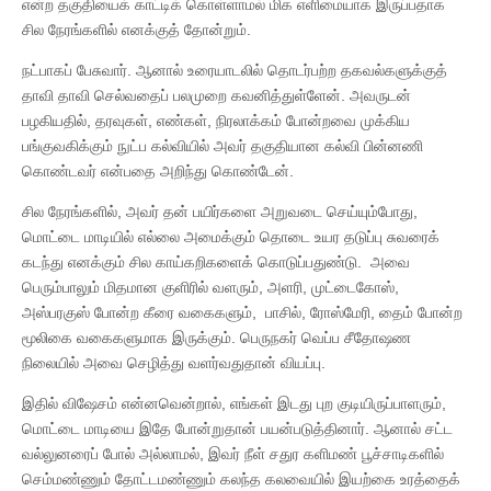
என்ற தகுதியைக் காட்டிக் கொள்ளாமல் மிக எளிமையாக இருப்பதாக
சில நேரங்களில் எனக்குத் தோன்றும்.
நட்பாகப் பேசுவார். ஆனால் உரையாடலில் தொடர்பற்ற தகவல்களுக்குத்
தாவி தாவி செல்வதைப் பலமுறை கவனித்துள்ளேன். அவருடன்
பழகியதில், தரவுகள், எண்கள், நிரலாக்கம் போன்றவை முக்கிய
பங்குவகிக்கும் நுட்ப கல்வியில் அவர் தகுதியான கல்வி பின்னணி
கொண்டவர் என்பதை அறிந்து கொண்டேன்.
சில நேரங்களில், அவர் தன் பயிர்களை அறுவடை செய்யும்போது,
மொட்டை மாடியில் எல்லை அமைக்கும் தொடை உயர தடுப்பு சுவரைக்
கடந்து எனக்கும் சில காய்கறிகளைக் கொடுப்பதுண்டு. அவை
பெரும்பாலும் மிதமான குளிரில் வளரும், அளரி, முட்டைகோஸ்,
அஸ்பரகுஸ் போன்ற கீரை வகைகளும், பாசில், ரோஸ்மேரி, தைம் போன்ற
மூலிகை வகைகளுமாக இருக்கும். பெருநகர் வெப்ப சீதோஷண
நிலையில் அவை செழித்து வளர்வதுதான் வியப்பு.
இதில் விஷேசம் என்னவென்றால், எங்கள் இடது புற குடியிருப்பாளரும்,
மொட்டை மாடியை இதே போன்றுதான் பயன்படுத்தினார். ஆனால் சட்ட
வல்லுனரைப் போல் அல்லாமல், இவர் நீள் சதுர களிமண் பூச்சாடிகளில்
செம்மண்ணும் தோட்டமண்ணும் கலந்த கலவையில் இயற்கை உரத்தைக்