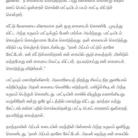
இல்லை. “நீ கையைக் கொடுத்தால். அது என்னைக் கொன்று விடும்”
எனப் பொய் ஒன்றைச் சொல்லி பாட்டியிடம் பயம் காட்டி விட்டுச்
சென்றார்.
வீட்டு வேலையை விரைவாக தன் ஒரு கையைக் கொண்டே முடித்து
விட்ட அந்த உருவம் பாட்டிக்குப் பேண் பார்க்க அமர்ந்தது. பாட்டியிடம்
கொஞ்சம் கொஞ்சமாக பேச்சு கொடுத்தது. தன் கையைக் கொடுத்து
விடும் படி கெஞ்சத் தொடங்கியது. “நான் அப்பம் மட்டும் தானே
கேட்டேன். உன் வீட்டுக்காரர்தான் என் கையில் சூடு வைத்தார். மீண்டும்
வந்தபோது என் கையை வெட்டி விட்டார். தயவுசெய்து என் கையைக்
கொடுத்து விடுங்கள்.”
பாட்டியும் மனமிறங்கினார். அலமாரியைத் திறந்து சிவப்பு நிற துணியால்
சுற்றியிருந்த அதன் கையை வெளியே எடுத்தார். மகிழ்ச்சியுடன் அந்த
உருவம் பெற்றுக் கொண்டது. பாட்டியின் காலில் விழுந்து வணங்கியது.
வருகிறேன் என்று ஒரே ஓட்டத்தில் மறைந்து விட்டது. தாத்தா வந்து
கேட்டால் என்ன பதில் சொல்வதென்று பாட்டி பொய் காரணம் ஒன்றைத்
தயாரித்து வைத்தாள்.
தாத்தாவின் அப்பக் கடையின் மரத்தின் பின்னால் அந்த உருவம் ஒளிந்து
கொண்டது. ‘நான் அப்பம் தானே கேட்டேன். அவன் எதற்கு என் கையில்