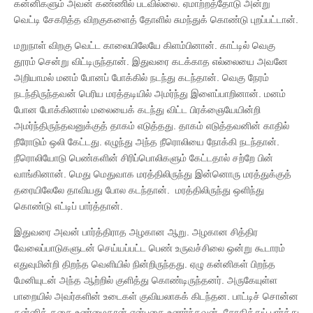
கன்னிகளும் அவன் கண்ணில் படவில்லை. ஏமாற்றத்தோடு அன்று
வெட்டி சேகரித்த விறகுகளைத் தோளில் சுமந்துக் கொண்டு புறப்பட்டான்.
மறுநாள் விறகு வெட்ட காலையிலேயே கிளம்பினான். காட்டில் வெகு
தூரம் சென்று விட்டிருந்தான். இதுவரை கடக்காத எல்லையை அவனே
அறியாமல் மனம் போனப் போக்கில் நடந்து கடந்தான். வெகு நேரம்
நடந்திருந்தவன் பெரிய மரத்தடியில் அமர்ந்து இளைப்பாறினான். மனம்
போன போக்கினால் மலையைக் கடந்து விட்ட பிரக்ஞையேயின்றி
அமர்ந்திருந்தவனுக்குத் தாகம் எடுத்தது. தாகம் எடுத்தவனின் காதில்
நீரோடும் ஒலி கேட்டது. எழுந்து அந்த நீரொலியை நோக்கி நடந்தான்.
நீரொலியோடு பெண்களின் சிரிப்பொலிகளும் கேட்டதால் சற்றே பின்
வாங்கினான். மெது மெதுவாக மரத்திலிருந்து இன்னொரு மரத்துக்குத்
தரையிலேலே தாவியது போல கடந்தான். மரத்திலிருந்து ஒளிந்து
கொண்டு எட்டிப் பார்த்தான்.
இதுவரை அவன் பார்த்திராத அழகான ஆறு. அழகான சித்திர
வேலைப்பாடுகளுடன் செய்யப்பட்ட பெண் உருவச்சிலை ஒன்று கூடாரம்
எதுவுமின்றி திறந்த வெளியில் நின்றிருந்தது. ஏழு கன்னிகள் பிறந்த
மேனியுடன் அந்த ஆற்றில் குளித்து கொண்டிருந்தனர். அருகேயுள்ள
பாறையில் அவர்களின் உடைகள் குவியலாகக் கிடந்தன. பாட்டிச் சொன்ன
கன்னிக் கதை உண்மைதான் என்பதை உணர்ந்தவன், சோதித்துப் பார்த்து