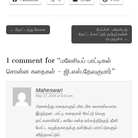
Post
← தோட்டத்து வேலை
பேய்ச்சி: மலேசியத்
தோட்டக்காட்டுத் தமிழர்களின்
navigation
பெருமூச்சு →
1 comment for “
மலேசியப் பாட்டிகள்
சொன்ன கதைகள் – ஜி.எஸ்.தேவகுமார்
”
Maheswari
May 17, 2026 at 9:51 pm
அனைத்து கதைகளும் மிக மிக சுவாரஸ்யமாக
இருந்தன. பாட்டி கதைகள் கேட்டு வெகு
நாட்களாகிவிட்டனவே என்ற ஏக்கத்திற்குத் தீனி
போட்ட எழுத்தாளருக்கு நன்றியும் பாராட்டுகளும்
உரித்தாகட்டும்