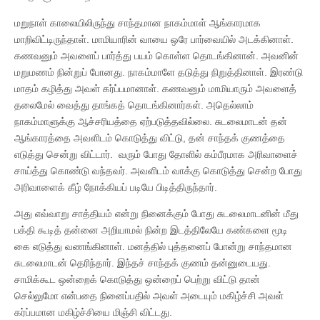
மறுநாள் காலையிலிருந்து சாந்தமான நாகம்மாள் ஆங்காரமாக
மாறிவிட்டிருந்தாள். மாமியாரின் வாயை ஒரே பார்வையில் அடக்கினாள்.
கணவனும் அவளைப் பார்த்து பயம் கொள்ள தொடங்கினான். அவனின்
மறுமணம் நின்றுப் போனது. நாகம்மாளே தடுத்து நிறுத்தினாள். இரண்டு
மாதம் கழித்து அவள் கர்ப்பமானாள். கணவனும் மாமியாரும் அவளைத்
தலைமேல் வைத்து தாங்கத் தொடங்கினார்கள். அதெல்லாம்
நாகம்மாளுக்கு ஆச்சரியத்தை ஏற்படுத்தவில்லை. சுடலைமாடன் தன்
ஆங்காரத்தை அவளிடம் கொடுத்து விட்டு, தன் சாந்தக் குணத்தை
எடுத்து சென்று விட்டார். வரும் போது தோளில் கம்பீரமாக அரிவாளைச்
சாய்த்து கொண்டு வந்தவர். அவளிடம் வாக்கு கொடுத்து சென்ற போது
அரிவாளைக் கீழ் நோக்கியப் படியே பிடித்திருந்தார்.
அது எவ்வாறு சாத்தியம் என்று நினைக்கும் போது சுடலைமாடனின் மீது
பக்தி கூடித் தன்னை அறியாமல் நின்ற இடத்திலேயே கண்களை மூடி
கை எடுத்து வணங்கினாள். மனத்தில் புத்தனைப் போன்று சாந்தமான
சுடலைமாடன் தெரிந்தார். இந்தச் சாந்தக் குணம் தன்னுடையது.
சாமிக்கூட ஒன்றைக் கொடுத்து ஒன்றைப் பெற்று விட்டு தான்
செல்லுமோ என்பதை நினைப்பதில் அவள் அடையும் மகிழ்ச்சி அவள்
கர்ப்பமான மகிழ்ச்சியை மிஞ்சி விட்டது.