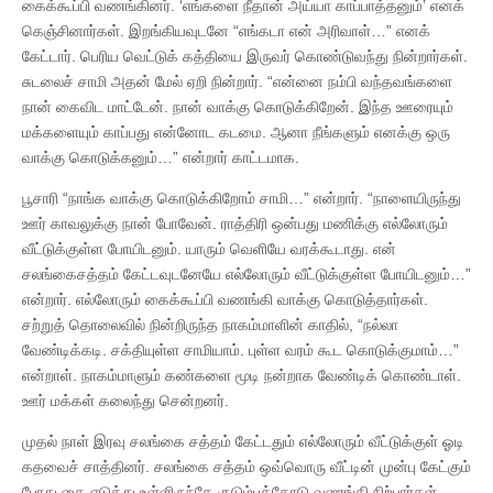
கைக்கூப்பி வணங்கினர். ‘எங்களை நீதான் அய்யா காப்பாத்தனும்’ எனக்
கெஞ்சினார்கள். இறங்கியவுடனே “எங்கடா என் அரிவாள்…” எனக்
கேட்டார். பெரிய வெட்டுக் கத்தியை இருவர் கொண்டுவந்து நின்றார்கள்.
சுடலைச் சாமி அதன் மேல் ஏறி நின்றார். “என்னை நம்பி வந்தவங்களை
நான் கைவிட மாட்டேன். நான் வாக்கு கொடுக்கிறேன். இந்த ஊரையும்
மக்களையும் காப்பது என்னோட கடமை. ஆனா நீங்களும் எனக்கு ஒரு
வாக்கு கொடுக்கனும்…” என்றார் காட்டமாக.
பூசாரி “நாங்க வாக்கு கொடுக்கிறோம் சாமி…” என்றார். “நாளையிருந்து
ஊர் காவலுக்கு நான் போவேன். ராத்திரி ஒன்பது மணிக்கு எல்லோரும்
வீட்டுக்குள்ள போயிடனும். யாரும் வெளியே வரக்கூடாது. என்
சலங்கைசத்தம் கேட்டவுடனேயே எல்லோரும் வீட்டுக்குள்ள போயிடனும்…”
என்றார். எல்லோரும் கைக்கூப்பி வணங்கி வாக்கு கொடுத்தார்கள்.
சற்றுத் தொலைவில் நின்றிருந்த நாகம்மாளின் காதில், “நல்லா
வேண்டிக்கடி. சக்தியுள்ள சாமியாம். புள்ள வரம் கூட கொடுக்குமாம்…”
என்றாள். நாகம்மாளும் கண்களை மூடி நன்றாக வேண்டிக் கொண்டாள்.
ஊர் மக்கள் கலைந்து சென்றனர்.
முதல் நாள் இரவு சலங்கை சத்தம் கேட்டதும் எல்லோரும் வீட்டுக்குள் ஓடி
கதவைச் சாத்தினர். சலங்கை சத்தம் ஒவ்வொரு வீட்டின் முன்பு கேட்கும்
போது கை எடுத்து உள்ளிருந்தே குடும்பத்தோடு வணங்கி நிற்பார்கள்.