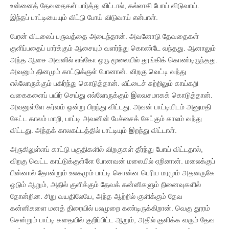
உன்னைத் தேவதைகள் பார்த்து விட்டால், கல்லாகி போய் விடுவாய்.
இந்தப் பாட்டியையும் விட்டு போய் விடுவாய் என்பாள்.
பேரன் விடலைப் பருவத்தை அடைந்தான். அவனோடு தேவதைகள்
குளிப்பதைப் பார்க்கும் ஆசையும் வளர்ந்து கொண்டே வந்தது. ஆனாலும்
அந்த ஆசை அவனில் எங்கோ ஒரு மூலையில் தூங்கிக் கொண்டிருந்தது.
அவனும் தினமும் காட்டுக்குள் போனான். விறகு வெட்டி வந்து
எல்லோருக்கும் பகிர்ந்து கொடுத்தான். வீட்டைச் சுற்றிலும் காய்கறி
வகைகளைப் பயிர் செய்து எல்லோருக்கும் இலவசமாகக் கொடுத்தான்.
அவனுள்ளே கர்வம் ஒன்று பிறந்து விட்டது. அவன் பாட்டியிடம் அனுமதி
கேட்ட காலம் மாறி, பாட்டி அவனின் பேச்சைக் கேட்கும் காலம் வந்து
விட்டது. அந்தக் காலகட்டத்தில் பாட்டியும் இறந்து விட்டாள்.
அருகிலுள்ளப் காட்டு பகுதிகளில் விறகுகள் தீர்ந்து போய் விட்டதால்,
விறகு வெட்ட காட்டுக்குள்ளே போனவன் மலையில் ஏறினான். மலைக்குப்
பின்னால் தோன்றும் உலகமும் பாட்டி சொன்ன பெரிய மரமும் அதனருகே
ஓடும் ஆறும், அதில் குளிக்கும் தேவக் கன்னிகளும் நினைவுகளில்
தோன்றின. சிறு வயதிலேயே, அந்த ஆற்றில் குளிக்கும் தேவ
கன்னிகளை மனத் திரையில் பலமுறை கண்டிருக்கிறான். வெகு தூரம்
சென்றும் பாட்டி கதையில் குறிப்பிட்ட ஆறும், அதில் குளிக்க வரும் தேவ