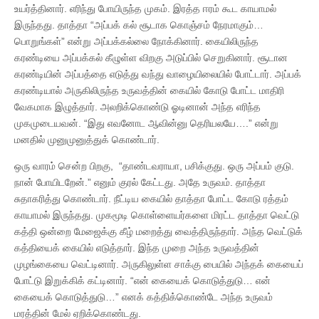
உயர்த்தினார். எரிந்து போயிருந்த முகம். இரத்த ஈரம் கூட காயாமல்
இருந்தது. தாத்தா “அப்பக் கல் சூடாக கொஞ்சம் நேரமாகும்…
பொறுங்கள்” என்று அப்பக்கல்லை நோக்கினார். கையிலிருந்த
கரண்டியை அப்பக்கல் கீழுள்ள விறகு அடுப்பில் செறுகினார். சூடான
கரண்டியின் அப்பத்தை எடுத்து வந்து வாழையிலையில் போட்டார். அப்பக்
கரண்டியால் அருகிலிருந்த உருவத்தின் கையில் கோடு போட்ட மாதிரி
வேகமாக இழுத்தார். அலறிக்கொண்டு ஓடினான் அந்த எரிந்த
முகமுடையவன். “இது எவனோட ஆவின்னு தெரியலயே….” என்று
மனதில் முனுமுனுத்துக் கொண்டார்.
ஒரு வாரம் சென்ற பிறகு, “தாண்டவராயா, பசிக்குது. ஒரு அப்பம் குடு.
நான் போயிடறேன்.” எனும் குரல் கேட்டது. அதே உருவம். தாத்தா
சுதாகரித்து கொண்டார். நீட்டிய கையில் தாத்தா போட்ட கோடு ரத்தம்
காயாமல் இருந்தது. முகமூடி கொள்ளையர்களை மிரட்ட தாத்தா வெட்டு
கத்தி ஒன்றை மேஜைக்கு கீழ் மறைத்து வைத்திருந்தார். அந்த வெட்டுக்
கத்தியைக் கையில் எடுத்தார். இந்த முறை அந்த உருவத்தின்
முழங்கையை வெட்டினார். அருகிலுள்ள சாக்கு பையில் அந்தக் கையைப்
போட்டு இறுக்கிக் கட்டினார். “என் கையைக் கொடுத்துடு… என்
கையைக் கொடுத்துடு…” எனக் கத்திக்கொண்டே அந்த உருவம்
மரத்தின் மேல் ஏறிக்கொண்டது.