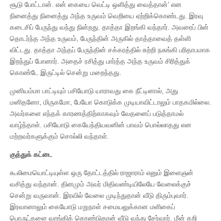
சூடு போட்டான். என் கையை வெட்டி ஒளித்து வைத்தான்’ என
நினைத்து நினைத்து அந்த உருவம் வெறியை ஏற்றிக்கொண்டது. இரவு
கடைசிப் பேருந்து வந்து நின்றது. தாத்தா இறங்கி வந்தார். அவரைப் பின்
தொடர்ந்த அந்த உருவம், பேருந்தின் அருகில் தாத்தாவைத் தள்ளி
விட்டது. தாத்தா அந்தப் பேருந்தின் சக்கரத்தில் சுற்றி நசுங்கி பரிதாபமாக
இறந்துப் போனார். அதைச் ரசித்து பார்த்த அந்த உருவம் சிரித்துக்
கொண்டே இருட்டில் சென்று மறைந்தது.
முனியம்மா பாட்டியும் பசியோடு யாராவது கை நீட்டினால், அது
மனிதனோ, மிருகமோ, பேயோ கொடுக்க முடியாவிட்டாலும் பாதகமில்லை.
அவர்களை எந்தக் காரணத்திற்காகவும் வேதனைப் படுத்தாமல்
வாழ்ந்தாள். பசியோடு கையேந்தியவனின் பாவம் பொல்லாதது என
மற்றவர்களுக்கும் சொல்லி வந்தாள்.
குத்துக் கட்டை
கூலிமையொட்டியுள்ள ஒரு தோட்டத்தில் ராஜாராம் எனும் இளைஞன்
வசித்து வந்தான். தினமும் அவர் மிதிவண்டியிலேயே வேலைக்குச்
சென்று வருவான். இரவில் வேலை முடிந்துதான் வீடு திரும்புவார்.
இரவானாலும் கையோடு மறுநாள் சமையலுக்கான மளிகைப்
பொருட்களை வாங்கிக் கொண்டுதான் வீடு வந்து சேர்வார். மீன் கறி