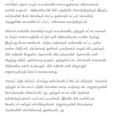
சாப்பிடும் ஆசை வரும் சமயங்களில் சமையலுக்கான மீன்களையும்
வாங்கி வருவார். மிதிவண்டியில் பின் பகுதியில் அமைந்திருக்கும் இரும்பு
கம்பிகளின் மேல் பிளாஸ்டிக் பெட்டி ஒன்றைக் கட்டிக் கொண்டு
அதனுள்ளே பைகளில் கட்டப்பட்ட மீன்களை வைத்திருப்பார்.
மீன்கள் வாங்கிக் கொண்டு வரும் சமயங்களில், குத்துக் கட்டைகளைக்
கடக்கும் சாலை வழியில் மட்டும் தன் மிதிவண்டியை யாரோ பிடித்து
இழுப்பது போல உணர்வார். அதிக பலத்தைக் கால்களில் கூட்டி, மூச்சு
வாங்க மிதிப்பார். வியர்வைத் துளிகள் முகத்தைக் கழுவி விட்டிருக்கும்.
மீன் கறியின் மேலுள்ள ஆசையில் வீடு வந்தவரின் ஆசையில் மண்
விழுந்து விடும். ஒவ்வொரு நாளும், குத்துக்கட்டை செம்மண் சாலையில்
மிதிவண்டி கனம் கூடுவதும், மீன் கறியில் மண் விழுவதும்
ராஜாராமுக்குத் தொடர் கதையானது.
அதைப் பற்றி அக்கம் பக்கத்து நண்பர்களிடம் கேட்டு பார்த்தார். அவர்கள்
குத்துக் கட்டையைப் பற்றிச் சொன்ன கதை பயத்தை விட ராஜாராமுவின்
கோபத்தையே கிளப்பி விட்டது. குத்துக் கட்டையில் ஆவிகள்
தங்கியிருப்பதாகப் பயம் காட்டியவர்கள், இரவில் மீன் வாங்கி வர
வேண்டாம் என்றும் எச்சரித்தார்கள். ராஜாராமுவின் கோபத்தை
அவர்களின் எச்சரிக்கைத் தூண்டிவிட்டது.