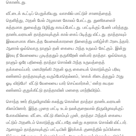
கொண்டது.
வீட்டைக் கூட்டிப் பெறுக்கியது. வாசலில் மாட்டுச் சாணத்தைத்
தெளித்து, அதன் மேல் அழகான கோலம் போட்டது. துணிகளைச்
சுத்தமாக துவைத்து பிழிந்து காயப்போட்டது. பாட்டிக்குப் பேண் பார்த்தது.
தாண்டவராயன் தாத்தாவுக்குக் கால் கைப் பிடித்து விட்டது. தாத்தாவும்
இலவசமாக கிடைத்த வேலைக்காரனை நினைத்து மகிழ்ச்சி அடைந்தார்.
ஆனால் ஒவ்வொரு நாளும் தன் கையை அந்த உருவம் கேட்கும். இன்று
இரவு நீ வேலையை முடித்ததும் தருகிறேன் என்பார் தாத்தா. ஒவ்வொரு
நாளும் ஒரே பதிலைத் தாத்தா சொல்லி அந்த உருவத்தைத்
தக்கவைப்பார். மனமிறங்கி அதன் ஒரு கையைக் கொடுக்கும் பரிவு
எண்ணம் தாத்தாவுக்கு வரும்போதெல்லாம், ‘கைக் கிடைத்ததும் அது
ஓடி விடுமே! வீட்டு வேலையை யார் செய்வார்கள்,’ என்ற சுயநல
எண்ணம் குறுக்கிட்டு தாத்தாவின் மனதை மாற்றிவிடும்.
சொந்த ஊர் திருவிழாவில் கலந்து கொள்ள தாத்தா தாண்டவராயன்
கிளம்பினார். இந்த முறை பாட்டி உடல் நலக்குறைவால் திருவிழாவுக்குப்
போகவில்லை. வீட்டை விட்டு கிளம்பும் முன், தாத்தா அந்தக் கையை
மட்டும் அதனிடம் கொடுத்து விட்டாதே என்று கறாராக சொல்லி விட்டார்.
ஆனாலும் தாத்தாவுக்குப் பாட்டியின் இரக்கக் குணத்தில் நம்பிக்கை