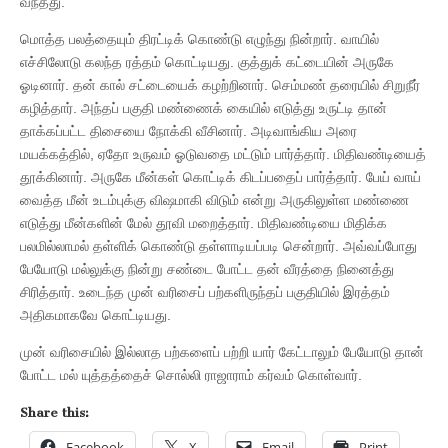
வந்தது.
மொத்த பலத்தையும் திரட்டிக் கொண்டு எழுந்து நின்றார். வாயில்
எச்சிலோடு கலந்த ரத்தம் கொட்டியது. குத்துக் கட்டையின் அருகே
ஓடினார். தன் கால் சட்டையைக் கழற்றினார். செம்மண் தரையில் சிறுநீர்
கழித்தார். அந்தப் பகுதி மண்ணைக் கையில் எடுத்து உருட்டி தான்
தாக்கப்பட்ட திசையை நோக்கி வீசினார். அடிவாங்கிய அரை
மயக்கத்தில், ஏதோ உருவம் ஓடுவதை மட்டும் பார்த்தார். மிதிவண்டியைத்
தூக்கினார். அருகே மீன்கள் கொட்டிக் கிடப்பதைப் பார்த்தார். பேய் வாய்
வைத்த மீன் உடம்புக்கு விஷமாகி விடும் என்று அருகிலுள்ள மண்ணை
எடுத்து மீன்களின் மேல் தூவி மறைத்தார். மிதிவண்டியை மிதிக்க
பலமில்லாமல் தள்ளிக் கொண்டு தள்ளாடியப்படி சென்றார். அவ்வப்போது
பேயோடு மல்லுக்கு நின்று சண்டை போட்ட தன் வீரத்தை நினைத்து
சிரித்தார். உடைந்த முன் வரிசைப் பற்களிருந்தப் பகுதியில் இரத்தம்
அதிகமாகவே கொட்டியது.
முன் வரிசையில் இல்லாத பற்களைப் பற்றி யார் கேட்டாலும் பேயோடு தான்
போட்ட மல் யுத்தத்தைச் சொல்லி ராஜாராம் கர்வம் கொள்வார்.
Share this:
Facebook
X
Email
Print