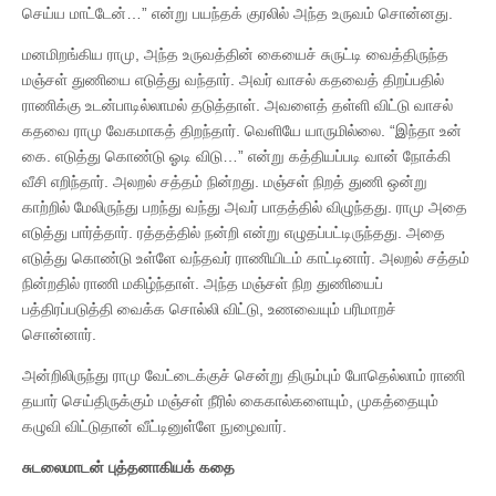
செய்ய மாட்டேன்…” என்று பயந்தக் குரலில் அந்த உருவம் சொன்னது.
மனமிறங்கிய ராமு, அந்த உருவத்தின் கையைச் சுருட்டி வைத்திருந்த
மஞ்சள் துணியை எடுத்து வந்தார். அவர் வாசல் கதவைத் திறப்பதில்
ராணிக்கு உடன்பாடில்லாமல் தடுத்தாள். அவளைத் தள்ளி விட்டு வாசல்
கதவை ராமு வேகமாகத் திறந்தார். வெளியே யாருமில்லை. “இந்தா உன்
கை. எடுத்து கொண்டு ஓடி விடு…” என்று கத்தியப்படி வான் நோக்கி
வீசி எறிந்தார். அலறல் சத்தம் நின்றது. மஞ்சள் நிறத் துணி ஒன்று
காற்றில் மேலிருந்து பறந்து வந்து அவர் பாதத்தில் விழுந்தது. ராமு அதை
எடுத்து பார்த்தார். ரத்தத்தில் நன்றி என்று எழுதப்பட்டிருந்தது. அதை
எடுத்து கொண்டு உள்ளே வந்தவர் ராணியிடம் காட்டினார். அலறல் சத்தம்
நின்றதில் ராணி மகிழ்ந்தாள். அந்த மஞ்சள் நிற துணியைப்
பத்திரப்படுத்தி வைக்க சொல்லி விட்டு, உணவையும் பரிமாறச்
சொன்னார்.
அன்றிலிருந்து ராமு வேட்டைக்குச் சென்று திரும்பும் போதெல்லாம் ராணி
தயார் செய்திருக்கும் மஞ்சள் நீரில் கைகால்களையும், முகத்தையும்
கழுவி விட்டுதான் வீட்டினுள்ளே நுழைவார்.
சுடலைமாடன் புத்தனாகியக் கதை