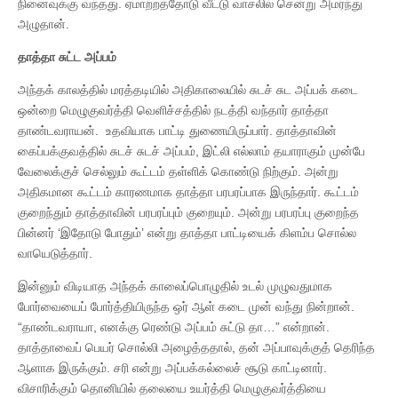
நினைவுக்கு வந்தது. ஏமாற்றத்தோடு வீட்டு வாசலில் சென்று அமர்ந்து
அழுதான்.
தாத்தா சுட்ட அப்பம்
அந்தக் காலத்தில் மரத்தடியில் அதிகாலையில் சுடச் சுட அப்பக் கடை
ஒன்றை மெழுகுவர்த்தி வெளிச்சத்தில் நடத்தி வந்தார் தாத்தா
தாண்டவராயன். உதவியாக பாட்டி துணையிருப்பார். தாத்தாவின்
கைப்பக்குவத்தில் சுடச் சுடச் அப்பம், இட்லி எல்லாம் தயாராகும் முன்பே
வேலைக்குச் செல்லும் கூட்டம் தள்ளிக் கொண்டு நிற்கும். அன்று
அதிகமான கூட்டம் காரணமாக தாத்தா பரபரப்பாக இருந்தார். கூட்டம்
குறைந்தும் தாத்தாவின் பரபரப்பும் குறையும். அன்று பரபரப்பு குறைந்த
பின்னர் ‘இதோடு போதும்’ என்று தாத்தா பாட்டியைக் கிளம்ப சொல்ல
வாயெடுத்தார்.
இன்னும் விடியாத அந்தக் காலைப்பொழுதில் உடல் முழுவதுமாக
போர்வையைப் போர்த்தியிருந்த ஒர் ஆள் கடை முன் வந்து நின்றான்.
“தாண்டவராயா, எனக்கு ரெண்டு அப்பம் சுட்டு தா…” என்றான்.
தாத்தாவைப் பெயர் சொல்லி அழைத்ததால், தன் அப்பாவுக்குத் தெரிந்த
ஆளாக இருக்கும். சரி என்று அப்பக்கல்லைச் சூடு காட்டினார்.
விசாரிக்கும் தொனியில் தலையை உயர்த்தி மெழுகுவர்த்தியை