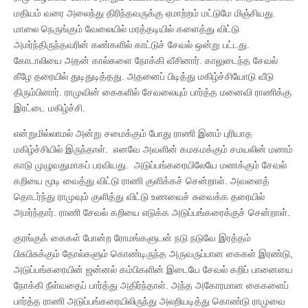
மதியம் வரை அலைந்து திரிந்தவருக்கு ஏமாற்றம் மட்டுமே மிஞ்சியது.
மாலை நெருங்கும் வேலையில் மரத்தடியில் களைத்து விட்டு
அமர்ந்திருந்தவரின் கண்களில் காட்டுச் சேவல் ஒன்று பட்டது.
கோடாலியை அதன் கால்களை நோக்கி வீசினார். காலுடைந்த சேவல்
கீழே தரையில் துடிதுடித்தது. அதனைப் பிடித்து மகிழ்ச்சியோடு வீடு
திரும்பினார். ராமுவின் கைகளில் சேவலையும் பார்த்த மனைவி ராணிக்கு
இரட்டை மகிழ்ச்சி.
என்றுமில்லாமல் அன்று சமைக்கும் போது ராணி இனம் புரியாத
மகிழ்ச்சியில் இருந்தாள். எனவே அவளின் கமகமக்கும் சமயலின் மணம்
காடு முழுவதுமாகப் பரவியது. அடுப்பங்கரையிலேயே மணக்கும் சேவல்
கறியை மூடி வைத்து விட்டு ராணி குளிக்கச் சென்றாள். அவளைத்
தொடர்ந்து ராமுவும் குளித்து விட்டு உணவைச் சுவைக்க தரையில்
அமர்ந்தார். ராணி சேவல் கறியை எடுக்க அடுப்பங்கரைக்குச் சென்றாள்.
குரங்குக் கைகள் போன்ற ரோமங்களுடன் நடு நடுவே இரத்தம்
பிசுபிசுக்கும் தோல்களும் கொண்டிருந்த அருவருப்பான கைகள் இரண்டு,
அடுப்பங்கரையின் ஜன்னல் கம்பிகளின் இடையே சேவல் கறிப் பானையை
நோக்கி நீள்வதைப் பார்த்து அதிர்ந்தாள். அந்த அகோரமான கைகளைப்
பார்த்த ராணி அடுப்பங்கரையிலிருந்து அலறியடித்து கொண்டு ராமுவை