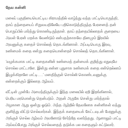
தேவ கன்னி
மலைப் பகுதியையொட்டிய கிராமத்தில் வாழ்ந்து வந்த பாட்டியொருத்தி,
தாய் தந்தையைப் சிறுவயதிலேயே பறிகொடுத்திருந்த பேரனைத் தன்
பொறுப்பில் பார்த்து கொண்டிருந்தாள். தாய் தந்தையில்லாதக் குறையை
அவள் பேரன் மறக்க வேண்டும் என்பதற்காகவே தினமும் இரவில்
அவனுக்கு கதைச் சொல்லத் தொடங்கினாள். அப்படியொரு இரவு,
உண்மைக் கதை என்று கதையொன்றைச் சொல்லத் தொடங்கினாள்.
‘வழக்கமாக பாட்டி கதைகளின் உண்மைத் தன்மைக் குறித்து எதுவுமே
சொல்ல மாட்டாளே. இன்று என்ன புதுசாக உண்மைக் கதை என்றெல்லாம்
இழுக்கிறாளே பாட்டி….’ மனதிற்குள் சொல்லி கொண்டவனுக்கு
என்றைக்கும் இல்லாத ஆர்வம்.
வீட்டின் முன்பே அமைந்திருக்கும் இந்த மலையில் ஏறி இறங்கினால்,
பெரிய மரமொன்று தென்படும். அதன் அருகே சென்று பார்த்தால்
அழகான ஆறு ஒன்று ஓடும். அந்த ஆற்றில் தேவலோக கன்னிகள் வந்து
குளித்து விட்டு செல்வார்கள். இந்தக் கதையைக் கேட்டவுடன் பேரனுக்கு
அங்குச் செல்ல ஆர்வம் அவனோடு சேர்ந்தே வளர்ந்தது. ஆனாலும் பாட்டி
அவ்வப்போது அங்குச் செல்வதைத் தடுக்க பல கதைளும் கட்டுவார்.