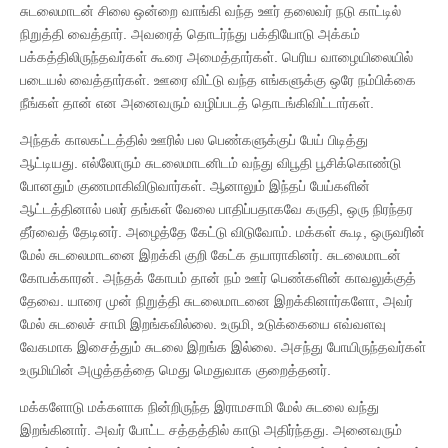
சுடலைமாடன் சிலை ஒன்றை வாங்கி வந்த ஊர் தலைவர் நடு காட்டில்
நிறுத்தி வைத்தார். அவரைத் தொடர்ந்து பக்தியோடு அக்கம்
பக்கத்திலிருந்தவர்கள் கூரை அமைத்தார்கள். பெரிய வாழையிலையில்
படையல் வைத்தார்கள். ஊரை விட்டு வந்த எங்களுக்கு ஒரே நம்பிக்கை
நீங்கள் தான் என அனைவரும் வழிப்படத் தொடங்கிவிட்டார்கள்.
அந்தக் காலகட்டத்தில் ஊரில் பல பெண்களுக்குப் பேய் பிடித்து
ஆட்டியது. எல்லோரும் சுடலைமாடனிடம் வந்து விபூதி பூசிக்கொண்டு
போனதும் குணமாகிவிடுவார்கள். ஆனாலும் இந்தப் பேய்களின்
ஆட்டத்தினால் பலர் தங்கள் வேலை பாதிப்பதாகவே கருதி, ஒரு நிரந்தர
தீர்வைத் தேடினர். அழைத்தே கேட்டு விடுவோம். மக்கள் கூடி, ஒருவரின்
மேல் சுடலைமாடனை இறக்கி குறி கேட்க தயாராகினர். சுடலைமாடன்
கோபக்காரன். அந்தக் கோபம் தான் நம் ஊர் பெண்களின் காவலுக்குத்
தேவை. யாரை முன் நிறுத்தி சுடலைமாடனை இறக்கினார்களோ, அவர்
மேல் சுடலைச் சாமி இறங்கவில்லை. உருமி, உடுக்கையை எவ்வளவு
வேகமாக இசைத்தும் சுடலை இறங்க இல்லை. அசந்து போயிருந்தவர்கள்
உருமியின் அழுத்தத்தை மெது மெதுவாக குறைத்தனர்.
மக்களோடு மக்களாக நின்றிருந்த இராமசாமி மேல் சுடலை வந்து
இறங்கினார். அவர் போட்ட சத்தத்தில் காடு அதிர்ந்தது. அனைவரும்