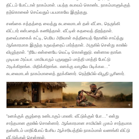
திட்டம் போட்டாள் நாகம்மாள். பயந்த சுபாவம் கொண்ட நாகம்மாளுக்குத்
தற்கொலைச் செய்வதும் பயமாகவே இருந்தது.
சலங்கை சத்தத்தை வைத்து சுடலைமாடன் தன் வீட்டை நெருங்கி
விட்டார் என்பதைக் கணித்தாள். வீட்டின் கதவைத் திறந்தாள்.
தலைப்பாகைக் கட்டி, பெரிய அரிவாள் கத்தியைத் தோளில் சாய்த்து
ஆங்காரமாக இருந்த உருவத்தைப் பார்த்தாள். அருகில் சென்று காலில்
விழுந்தாள். “நீயே என்னையே வெட்டி கொன்னுடு. என்னால தாங்க
முடியல அய்யா. மாமியாரும் புருஷனும் மாத்தி மாத்தி போட்டு
அடிக்கிறாங்க. மிதிக்கிறாங்க. எனக்கு வாழவே பிடிக்கல…”
சுடலைமாடன் நாகம்மாளைத் தூக்கினார். நெற்றியில் விபூதி பூசினார்.
“உனக்குக் குழந்தை உண்டாகும் பாலகி. வீட்டுக்குள் போ…” என்று
சாந்தமான குரலில் சொன்னார். ஆங்காரமான சாமியின் முகம் சாந்தமாக
தன்னிடம் மாறிப்போய் பேசிய ஆச்சரியத்தில் நாகம்மாள் வணங்கி விட்டு
வீட்டுக்குள் சென்றாள்.