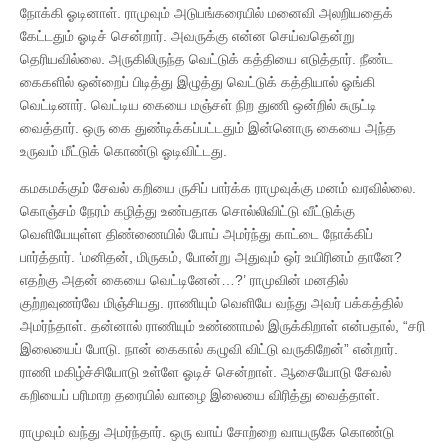
நோக்கி ஓடினாள். ராமுவும் அடுபங்கரையில் மனைவி அலறியதைக்
கேட்டதும் ஓடிச் சென்றார். அவருக்கு என்ன செய்வதென்று
தெரியவில்லை. அருகிலிருந்த வெட்டுக் கத்தியை எடுத்தார். நீண்ட
கைகளில் ஒன்றைப் பிடித்து இழுத்து வெட்டுக் கத்தியால் ஓங்கி
வெட்டினார். வெட்டிய கையை மஞ்சள் நிற துணி ஒன்றில் சுருட்டி
வைத்தார். ஒரு கை துண்டிக்கப்பட்டதும் இன்னொரு கையை அந்த
உருவம் மீட்டுக் கொண்டு ஓடிவிட்டது.
கமகமக்கும் சேவல் கறியை ருசிப் பார்க்க ராமுவுக்கு மனம் வரவில்லை.
கொஞ்சம் நேரம் கழித்து உண்பதாக சொல்லிவிட்டு வீட்டுக்கு
வெளியேயுள்ள திண்ணையில் போய் அமர்ந்து காட்டை நோக்கிப்
பார்த்தார். ‘மனிதன், மிருகம், போன்று அதுவும் ஒர் உயிரினம் தானே?
எதற்கு அதன் கையை வெட்டினேன்…?’ ராமுவின் மனதில்
குற்றவுணர்வே மிஞ்சியது. ராணியும் வெளியே வந்து அவர் பக்கத்தில்
அமர்ந்தாள். தன்னால் ராணியும் உண்ணாமல் இருக்கிறாள் என்பதால், “சரி
இலையைப் போடு. நான் கைகால் கழுவி விட்டு வருகிறேன்” என்றார்.
ராணி மகிழ்ச்சியோடு உள்ளே ஓடிச் சென்றாள். ஆசையோடு சேவல்
கறியைப் பரிமாற தரையில் வாழை இலையை விரித்து வைத்தாள்.
ராமுவும் வந்து அமர்ந்தார். ஒரு வாய் சோற்றை வாயருகே கொண்டு