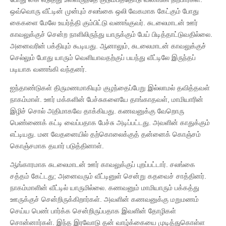
ஒவ்வொரு வீட்டின் முன்பும் சலங்கை ஒலி வேகமாக கேட்கும் போது
கைகளை மேலே உயர்த்தி கும்பிட்டு வணங்குவர். சுடலைமாடன் ஊர்
காவலுக்குச் சென்ற நாளிலிருந்து யாருக்கும் பேய் பிடித்தாட்டுவதில்லை.
அனைவரின் பக்தியும் கூடியது. ஆனாலும், சுடலைமாடன் காவலுக்குச்
செல்லும் போது யாரும் வெளியாவதற்குப் பயந்து வீட்டிலே இருந்தப்
படியாக வணங்கி வந்தனர்.
ஐந்தாண்டுகள் திருமணமாகியும் குழந்தைப்பேறு இல்லாமல் தவித்தவள்
நாகம்மாள். ஊர் மக்களின் பேச்சுகளையே தாங்காதவள், மாமியாரின்
இழிச் சொல் அதிமாகவே தாக்கியது. கணவனுக்கு வேறொரு
பெண்ணைக் கட்டி வைப்பதாக பேச்சு அடிப்பட்டது. அவளின் காதுக்கும்
எட்டியது. மன வேதனையில் தற்கொலைக்குத் தன்னைக் கொஞ்சம்
கொஞ்சமாக தயார் படுத்தினாள்.
ஆங்காரமாக சுடலைமாடன் ஊர் காவலுக்குப் புறப்பட்டார். சலங்கை
சத்தம் கேட்டது; அனைவரும் வீட்டினுள் சென்று கதவைச் சாத்தினர்.
நாகம்மாளின் வீட்டில் யாருமில்லை. கணவனும் மாமியாரும் பக்கத்து
ஊருக்குச் சென்றிருக்கிறார்கள். அவளின் கணவனுக்கு மறுமணம்
செய்ய பெண் பார்க்க சென்றிருப்பதாக இவளின் தோழிகள்
சொன்னார்கள். இந்த இரவோடு தன் வாழ்க்கையை முடித்துகொள்ள