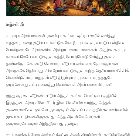
மஞ்சள் நீர்
ராமுவும் அவர் மனைவி ராணியும் காட்டை ஒட்டிய ஊரில் வசித்து
வந்தனர். எழை குடும்பம். காட்டுக் கோழி, முயல்கள், காட்டுப் பன்றிகள்
போன்றவையே அவர்களின் அன்றாட உணவு வகைகள். அதற்காக ராமு
காலையிலேயே காட்டுக்குள் கத்தி, கோடரியோடு சேர்த்து குடிக்க
தண்ணீரும் கொண்டு செல்வார். வீடு வர எவ்வளவு நேரமாகும் என
அவருக்கே தெரியாது. சில நேரம் காட்டுக்குள் வழித் தெரியாமல் சிக்கிக்
கொண்டுள்ளார். மறுநாள் வீடு திரும்பும் ராமுவைப் பார்த்ததுமே
ஓடிச்சென்று கட்டியனைத்து கொள்வாள் அவர் மனைவி ராணி.
ஐந்து குடிசை வீடுகள் மட்டும் அந்தக் காட்டையொட்டிய பகுதியில்
இருந்தன. அரை கிலோமீட்டர் இடைவெளியில் வாழ்ந்த அந்தக்
குடிசைவாசிகள் ஒவ்வொருவருக்கும் அக்கம் பக்கத்தில் உள்ளவர்களின்
முகம் கூட நினைவிருக்காது. அந்த அளவிலே அவர்கள்
ஒருவரையொருவர் அறிந்திருப்பது குறைவு.
ராமு வழக்கம் போல அன்றும் வேட்டைக்குக் கிளம்பினார். காடுமேடுகளில்