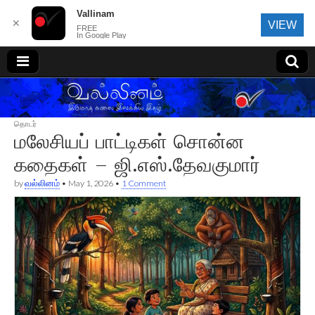
Vallinam
✕
VIEW
FREE
In Google Play
வல்லினம்
தொடர்
மலேசியப் பாட்டிகள் சொன்ன
கதைகள் – ஜி.எஸ்.தேவகுமார்
by
வல்லினம்
•
May 1, 2026
•
1 Comment