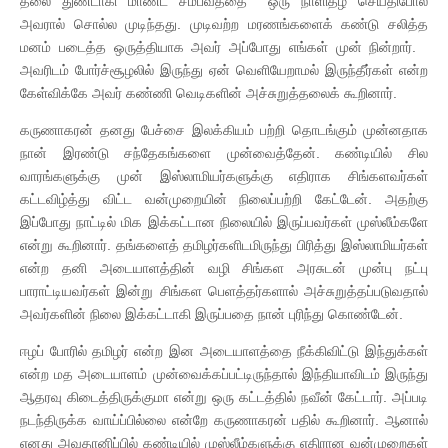
தலை துண்டாகி மாண்ட சம்பவத்தை ஒரு நாளிதழ் செய்திபோல
அவரால் சொல்ல முடிந்தது. முடிவற்ற மரணங்களைக் கண்டு சலித்த
மனம் படைத்த ஒருத்தியாக அவர் அப்போது எங்கள் முன் நின்றார்.
அவரிடம் போர்ச்சூழலில் இருந்து ஏன் வெளியேறாமல் இருந்தீர்கள் என்ற
கேள்விக்கே அவர் கண்ணி வெடிகளின் அச்சுறுத்தலைக் கூறினார்.
கருணாகரன் தனது பேச்சை இலக்கியம் பற்றி தொடங்கும் முன்னதாக
நான் இரண்டு சந்தேகங்களை முன்வைத்தேன். கண்டியில் சில
வாரங்களுக்கு முன் இஸ்லாமியர்களுக்கு எதிராக சிங்களவர்கள்
கட்டவிழ்த்து விட்ட வன்முறையின் நிலைப்பற்றி கேட்டேன். அதற்கு
இப்போது நாட்டில் மிக இக்கட்டான நிலையில் இருப்பவர்கள் முஸ்லீம்களே
என்று கூறினார். தங்களைத் தமிழர்களிடமிருந்து பிரித்து இஸ்லாமியர்கள்
என்ற தனி அடையாளத்தின் வழி சிங்கள அரசுடன் முன்பு நட்பு
பாராட்டியவர்கள் இன்று சிங்கள பெளத்தர்களால் அச்சுறுத்தப்படுவதால்
அவர்களின் நிலை இக்கட்டாகி இருப்பதை நான் புரிந்து கொண்டேன்.
ஈழப் போரில் தமிழர் என்ற இன அடையாளத்தை நீக்கிவிட்டு இந்துக்கள்
என்ற மத அடையாளம் முன்வைக்கப்பட்டிருந்தால் இந்தியாவிடம் இருந்து
ஆதரவு கிடைத்திருக்குமா என்று ஒரு கட்டத்தில் நவீன் கேட்டார். அப்படி
நடந்திருக்க வாய்ப்பில்லை என்றே கருணாகரன் பதில் கூறினார். ஆனால்
எனது அவதானிப்பில் கண்டியில் முஸ்லீம்களுக்கு எதிரான வன்முறைகள்