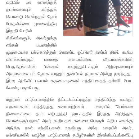
வழியில் பல வரலாற்றுத்
தடங்களையும் பார்த்துக்
கொண்டு சென்றதால் நேரம்
போதவில்லை. முல்லைத்தீவு
இறுதிப்போரின்
சிதிலங்களும், அவற்றுக்கு
எங்கள் பயணத்தில்
முழுமையாக பங்கெடுத்துக் கொண்ட ஓட்டுனர் நண்பர் திலிப் கூறிய
விளக்கங்களும் மனதை கனமாக்கின. வீரமரணங்களின்
பெருமிதங்களின் பின்னால் மறைந்துகிடக்கும் அழிவுகளையும்
அவலங்களையும் நேராக காணும் துன்பியல் நாளாக அன்று முடிந்தது.
இரவு ஆகிவிட்டபடியால் கருணாகரனைச் சந்திப்பதைத் தள்ளிப் போட
வேண்டியதாகியது.
மறுநாள் யாழ்ப்பாணத்தில் திட்டமிடப்பட்டிருந்த சந்திப்பிற்கு கவிஞர்
கருணாகரன் வந்திருந்து உரையாற்றினார். உரையில் “போர்கால
நினைவுகளை தாம் வற்புறுத்தி ஞாபகத்தில் இருந்து அழித்துக்
கொண்டிருப்பதாக” அவர் கூறியதன் உண்மை பொருள் அறிய எனக்கு
அடுத்த நாள் சந்திப்புதான் உதவியது. அதே உரையில் அவர்,
மலேசியாவில் வாழ்ந்த யாழ்ப்பாணத் தமிழர்களின் இலக்கியப்பங்களிப்பு