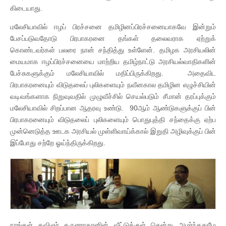
கிடையாது.
மலேசியாவில் ஈழப் பிரச்சனை தமிழினப்பிரச்சனையாகவே இன்றும்
பேசப்படுவதோடு பிரபாகரனை தங்கள் தலைவராக ஏற்றுக்
கொண்டவர்கள் பலரை நான் சந்தித்து உள்ளேன். தமிழக அரசியலின்
மையமாக ஈழப்பிரச்சனையை மாற்றிய தமிழ்நாட்டு அரசியல்வாதிகளின்
பேச்சுகளுக்கும் மலேசியாவில் மதிப்பிருக்கிறது. அதைவிட
பிரபாகரனையும் விடுதலைப் புலிகளையும் நவீனகால தமிழின எழுச்சியின்
வடிவங்களாக நிறுவுவதில் முழுவீச்சில் செயல்படும் சீமான் தரப்புக்கும்
மலேசியாவில் சிறப்பான ஆதரவு உண்டு. 90ஆம் ஆண்டுகளுக்குப் பின்
பிரபாகரனையும் விடுதலைப் புலிகளையும் பொதுபுத்தி சந்தைக்கு ஏற்ப
முன்னெடுத்த ஊடக அரசியல் முள்ளிவாய்க்கால் இறுதி அழிவுக்குப் பின்
இப்போது சற்றே ஓய்ந்திருக்கிறது.
நாங்கள் கவிஞர் கருணாகரனின் வீட்டுக்குள் சென்று அமர்ந்ததுமே