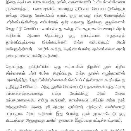
இதை அடிப்படையாக வைத்து நவீன், கருணாகரனிடம் சில கேள்விகளை
முன்வைத்தார். புனைவுகளில் வரலாற்று திரிபுகள் செய்யப்படுகின்றதா
என்பது அவரது கேள்வியின் சாரம். ஒரு வரலாறு எந்த கோணத்தில்
பார்க்கப்படுகின்றது என்பதோடு ஒரே வரலாறு இருவேறு சூழல்களால்
வேறுபட்டு வெளிப்பட வாய்புள்ளது என்று சில உதாரணங்களையும் அவர்
கூறினார். ஆனால் தொடர்ந்து ஒரு தரப்புக்கான கருத்தைத்
தூக்கிப்பிடிப்பவை இலக்கியங்கள் அல்ல என்பதையும் அவர்
வலியுறுத்தினார். ஊழிக் கூத்து, ஆதிரை போன்ற ஆக்கங்களை அவர்
நல்ல நாவல்கள் என்றே கூறினார்.
தொடர்ந்து, தமிழினியின் ‘ஒரு கூர்வாளின் நிழலில்’ நூல் பற்றிய
சர்ச்சைகள் பற்றி பேச்சு திரும்பியது. அந்த நூலில் எழுத்தாளரின்
மரணத்திற்கு பிறகு பின்சேர்க்கைகள் செய்யப்பட்டுள்ளதாக கூறப்படுவது
குறித்து பேசினோம். அந்த நூலில் சொல்லப்படும் தகவல்கள் எந்த அளவு
நம்பகத்தன்மையானது என்ற கேள்விக்கு அவர் அவை
நம்பகமானவையே என்று கூறினார். காலச்சுவடு பதிப்பில் அந்த நூல்
வந்ததாலேயே அதை புலி ஆதரவு தரப்பினர் சந்தேகக் கண்ணோடு
பார்ப்பதாக அவர் கூறினார். இது போன்று முன் முடிவுகளோடு ஒரு
விடயத்தை அணுகுவது பலரின் குணமாக இருப்பதை சுட்டிக்காட்டினார்.
வீட்டில் இருந்து கிளம்புவதற்கு முன்பாக கருணாகரன் தன் சேமிப்பில்