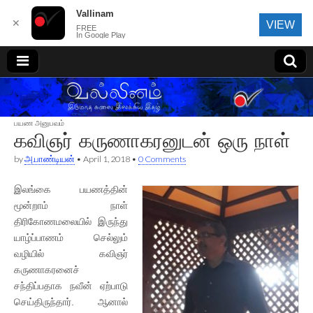
Vallinam
✕
VIEW
FREE
In Google Play
வல்லினம்
பயண அனுபவம்
கவிஞர் கருணாகரனுடன் ஒரு நாள்
by
அ.பாண்டியன்
•
April 1, 2018
•
0 Comments
இலங்கை பயணத்தின்
மூன்றாம் நாள்
திரிகோணமலையில் இருந்து
யாழ்ப்பாணம் செல்லும்
வழியில் கவிஞர்
கருணாகரனைச்
சந்திப்பதாக நவீன் ஏற்பாடு
செய்திருந்தார். ஆனால்