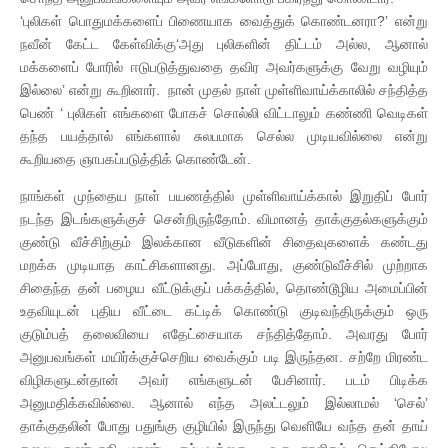
‘புலிகள் பொதுமக்களைப் பிணையாக வைத்துக் கொண்டனரா?’ என்று
நவீன் கேட்ட கேள்விக்கு‘அது புலிகளின் திட்டம் அல்ல, ஆனால்
மக்களைப் போரில் ஈடுபடுத்துவதை தவிர அவர்களுக்கு வேறு வழியும்
இல்லை’ என்று கூறினார். நான் முதல் நாள் முள்ளிவாய்க்காலில் சந்தித்த
பெண் ‘ புலிகள் எங்களை போகச் சொல்லி விட்டாலும் கண்ணி வெடிகள்
தந்த பயத்தால் எங்களால் சுலபமாக செல்ல முடியவில்லை என்று
கூறியதை ஞாபகப்படுத்திக் கொண்டேன்.
நாங்கள் முந்தைய நாள் பயணத்தில் முள்ளிவாய்க்கால் இறுதிப் போர்
நடந்த இடங்களுக்குச் சென்றிருந்தோம். விமானத் தாக்குதல்களுக்கும்
குண்டு வீச்சிற்கும் இலக்கான வீடுகளின் சிதைவுகளைக் கண்டது
மறக்க முடியாத காட்சிகளானது. அப்போது, குண்டுவீச்சில் முற்றாக
சிதைந்த தன் பழைய வீட்டுக்குப் பக்கத்தில், தொண்டூழிய அமைப்பின்
உதவியுடன் புதிய வீட்டை கட்டிக் கொண்டு குடிவந்திருக்கும் ஒரு
குடும்பத் தலைவியை எதேட்சையாக சந்தித்தோம். அவரது போர்
அனுபவங்கள் மயிர்க்குச்செறிய வைக்கும் படி இருந்தன. சற்றே மிரண்ட
விழிகளுடன்தான் அவர் எங்களுடன் பேசினார். படம் பிடிக்க
அனுமதிக்கவில்லை. ஆனால் எந்த அலட்டலும் இல்லாமல் ‘செல்’
தாக்குதலின் போது பதுங்கு குழியில் இருந்து வெளியே வந்த தன் தாய்