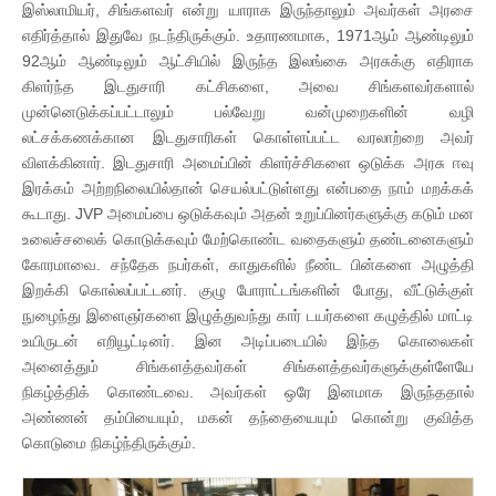
இஸ்லாமியர், சிங்களவர் என்று யாராக இருந்தாலும் அவர்கள் அரசை
எதிர்த்தால் இதுவே நடந்திருக்கும். உதாரணமாக, 1971ஆம் ஆண்டிலும்
92ஆம் ஆண்டிலும் ஆட்சியில் இருந்த இலங்கை அரசுக்கு எதிராக
கிளர்ந்த இடதுசாரி கட்சிகளை, அவை சிங்களவர்களால்
முன்னெடுக்கப்பட்டாலும் பல்வேறு வன்முறைகளின் வழி
லட்சக்கணக்கான இடதுசாரிகள் கொள்ளப்பட்ட வரலாற்றை அவர்
விளக்கினார். இடதுசாரி அமைப்பின் கிளர்ச்சிகளை ஒடுக்க அரசு ஈவு
இரக்கம் அற்றநிலையில்தான் செயல்பட்டுள்ளது என்பதை நாம் மறக்கக்
கூடாது. JVP அமைப்பை ஒடுக்கவும் அதன் உறுப்பினர்களுக்கு கடும் மன
உலைச்சலைக் கொடுக்கவும் மேற்கொண்ட வதைகளும் தண்டனைகளும்
கோரமாவை. சந்தேக நபர்கள், காதுகளில் நீண்ட பின்களை அழுத்தி
இறக்கி கொல்லப்பட்டனர். குழு போராட்டங்களின் போது, வீட்டுக்குள்
நுழைந்து இளைஞர்களை இழுத்துவந்து கார் டயர்களை கழுத்தில் மாட்டி
உயிருடன் எறியூட்டினர். இன அடிப்படையில் இந்த கொலைகள்
அனைத்தும் சிங்களத்தவர்கள் சிங்களத்தவர்களுக்குள்ளேயே
நிகழ்த்திக் கொண்டவை. அவர்கள் ஒரே இனமாக இருந்ததால்
அண்ணன் தம்பியையும், மகன் தந்தையையும் கொன்று குவித்த
கொடுமை நிகழ்ந்திருக்கும்.