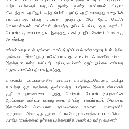
அந்த படத்தைத் தேடியும் துண்டு துண்டு காட்சிகள் மட்டுமே
கிடைத்தன. ஆயினும் அந்த பெர்சிய நாட்டு ஆதி வரலாற்று கதையின்
சாராம்சத்தை புரிந்து கொள்ள முடிந்தது. அதே நேரம் கொடூர
கொலைக்களக் காட்சிகள் நிறைந்த இப்படம் எப்படி ஒரு அரசியல்
போராளிக்கு உவப்பானதாக இருந்தது என்கிற புதிய கேள்வியும் எனக்கு
தோன்றியது.
எங்கள் உரையாடல் நூல்கள் பக்கம் திரும்பியதும் கங்காதுரை போர் பற்றிய
நூல்களை இங்கிருந்து மலேசியாவுக்கு வாங்கிச் செல்வதில் சிக்கல்
இருக்குமா என்று கேட்டார். அப்படியெல்லாம் ஏதும் இல்லை என்பதே
கருணாகரனின் பதிலாக இருந்தது.
காலையில், யாழ்பாணத்தில் எங்களை கவனித்துக்கொண்ட கவிஞர்
தமயந்தி ஒரு கருத்தை முன்வைத்து போர்கால இலக்கியங்களைக்
குறிப்பாக நாவல்களை மறுத்து பேசினார். போராளி குழுக்களின்
ஆரம்பகால உண்மை வரலாறுகளை அறிந்து கொள்ளாமல் இன்றைய
இளைஞர்கள் பொய்யான தகவல்களை தங்கள் புனைவுகளில்
எழுதுவதை அவர் ஒரு குற்றச்சாட்டாகவே முன்வைத்தார். பார்த்தீனியம்
போன்ற நாவல்களை முற்றாக புறக்கணிக்க வேண்டும் என்று கூறினார்.