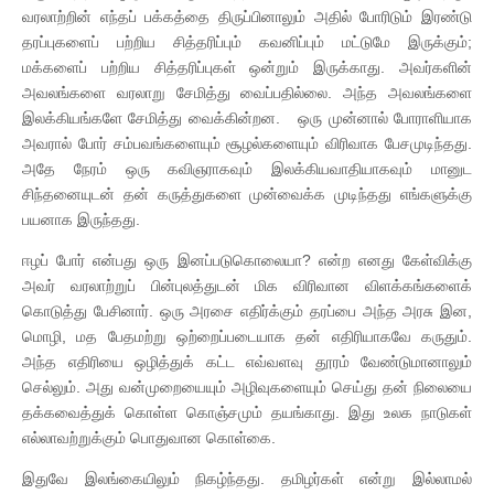
வரலாற்றின் எந்தப் பக்கத்தை திருப்பினாலும் அதில் போரிடும் இரண்டு
தரப்புகளைப் பற்றிய சித்தரிப்பும் கவனிப்பும் மட்டுமே இருக்கும்;
மக்களைப் பற்றிய சித்தரிப்புகள் ஒன்றும் இருக்காது. அவர்களின்
அவலங்களை வரலாறு சேமித்து வைப்பதில்லை. அந்த அவலங்களை
இலக்கியங்களே சேமித்து வைக்கின்றன. ஒரு முன்னால் போராளியாக
அவரால் போர் சம்பவங்களையும் சூழல்களையும் விரிவாக பேசமுடிந்தது.
அதே நேரம் ஒரு கவிஞராகவும் இலக்கியவாதியாகவும் மானுட
சிந்தனையுடன் தன் கருத்துகளை முன்வைக்க முடிந்தது எங்களுக்கு
பயனாக இருந்தது.
ஈழப் போர் என்பது ஒரு இனப்படுகொலையா? என்ற எனது கேள்விக்கு
அவர் வரலாற்றுப் பின்புலத்துடன் மிக விரிவான விளக்கங்களைக்
கொடுத்து பேசினார். ஒரு அரசை எதிர்க்கும் தரப்பை அந்த அரசு இன,
மொழி, மத பேதமற்று ஒற்றைப்படையாக தன் எதிரியாகவே கருதும்.
அந்த எதிரியை ஒழித்துக் கட்ட எவ்வளவு தூரம் வேண்டுமானாலும்
செல்லும். அது வன்முறையையும் அழிவுகளையும் செய்து தன் நிலையை
தக்கவைத்துக் கொள்ள கொஞ்சமும் தயங்காது. இது உலக நாடுகள்
எல்லாவற்றுக்கும் பொதுவான கொள்கை.
இதுவே இலங்கையிலும் நிகழ்ந்தது. தமிழர்கள் என்று இல்லாமல்