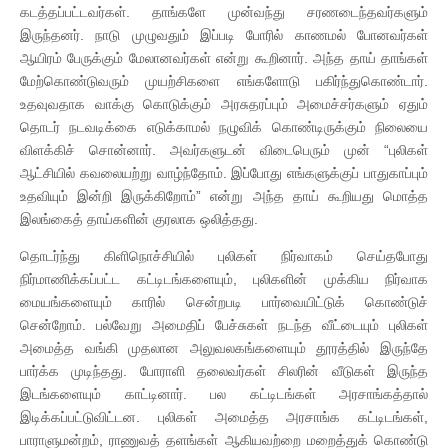
கடத்தப்பட்டவர்கள். தாங்களே முன்வந்து சரணடைந்தவர்களும்
இருந்தனர். நாடு முழுவதும் இப்படி போரில் காணமல் போனவர்கள்
ஆயிரம் பேருக்கும் மேலானவர்கள் என்று கூறினார். அந்த தாய் தாங்கள்
மேற்கொண்டுவரும் முயற்சிகளை எங்களோடு பகிர்ந்துகொண்டார்.
உதவுவதாக வாக்கு கொடுக்கும் அரசுதரப்பும் அமைச்சர்களும் ஏதும்
தொடர் நடவடிக்கை எடுக்காமல் நழுவிக் கொண்டிருக்கும் நிலையை
விளக்கிச் சொன்னார். அவர்களுடன் விடைபெரும் முன் “புலிகள்
ஆட்சியில் கவலையற்று வாழ்ந்தோம். இப்போது எங்களுக்குப் பாதுகாப்பும்
உதவியும் இன்றி இருக்கிறோம்” என்று அந்த தாய் கூறியது மொத்த
இலங்கைத் தாய்களின் குரலாக ஒலித்தது.
தொடர்ந்து கிளிநொச்சியில் புலிகள் நிர்வாகம் செய்தபோது
நிர்மாணிக்கப்பட்ட கட்டிடங்களையும், புலிகளின் முக்கிய நிர்வாக
மையங்களையும் காரில் சென்றபடி பார்வையிட்டுக் கொண்டுச்
சென்றோம். பல்வேறு அமைதிப் பேச்சுகள் நடந்த வீட்டையும் புலிகள்
அமைத்த வங்கி முதலான அலுவலகங்களையும் தூரத்தில் இருந்தே
பார்க்க முடிந்தது. போராளி தலைவர்கள் சிலரின் வீடுகள் இருந்த
இடங்களையும் காட்டினார். பல கட்டிடங்கள் அரசாங்கத்தால்
இடிக்கப்பட்டுவிட்டன. புலிகள் அமைத்த அரசாங்க கட்டிடங்கள்,
பாராளுமன்றம், ராணுவத் தளங்கள் ஆகியவற்றை மறைத்துக் கொண்டு