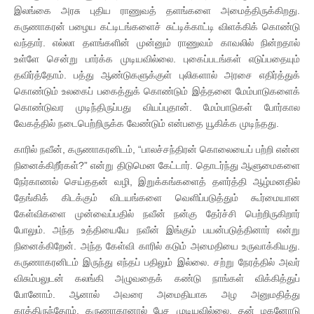
இலங்கை அரசு புதிய ராணுவத் தளங்களை அமைத்திருக்கிறது.
கருணாகரன் பழைய கட்டிடங்களைச் சுட்டிக்காட்டி விளக்கிக் கொண்டு
வந்தார். எல்லா தளங்களின் முன்னும் ராணுவம் காவலில் நின்றதால்
உள்ளே சென்று பார்க்க முடியவில்லை. புகைப்படங்கள் எடுப்பதையும்
தவிர்த்தோம். பத்து ஆண்டுகளுக்குள் புலிகளால் அரசை எதிர்த்துக்
கொண்டும் உலகைப் பகைத்துக் கொண்டும் இத்தனை மேம்பாடுகளைக்
கொண்டுவர முடிந்திருப்பது வியப்புதான். மேம்பாடுகள் போர்கால
வேகத்தில் நடைபெற்றிருக்க வேண்டும் என்பதை யூகிக்க முடிந்தது.
காரில் நவீன், கருணாகரனிடம், “பாலச்சந்திரன் கொலையைப் பற்றி என்ன
நினைக்கிறீர்கள்?” என்று திடுமென கேட்டார். தொடர்ந்து ஆளுமைகளை
நேர்காணல் செய்ததன் வழி, இறுக்கங்களைத் தளர்த்தி ஆழ்மனதில்
தேங்கிக் கிடக்கும் விடயங்களை வெளிப்படுத்தும் கூர்மையான
கேள்விகளை முன்வைப்பதில் நவீன் நன்கு தேர்ச்சி பெற்றிருகிறார்
போலும். அந்த உத்தியையே நவீன் இங்கும் பயன்படுத்தினார் என்று
நினைக்கிறேன். அந்த கேள்வி காரில் கடும் அமைதியை உருவாக்கியது.
கருணாகரனிடம் இருந்து எந்தப் பதிலும் இல்லை. சற்று நேரத்தில் அவர்
விசும்பலுடன் கலங்கி அழுவதைக் கண்டு நாங்கள் விக்கித்துப்
போனோம். ஆனால் அவரை அமைதியாக அழ அனுமதித்து
காத்திருந்தோம். கருணாகரனால் பேச முடியவில்லை. தன் மகனோடு