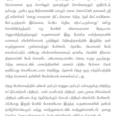
பிரபாகரனை ஒரு சொல்லும் குறைத்துச் சொல்லாததும் குறிப்பிடத்
தக்கது. முன்பு ஒரு நேர்காணலில் வாழும் கலை அமைப்பின் தலைவர் ஶ்ரீ
ஶ்ரீ ரவிசங்கர் “எனது சமாதான திட்டங்களை அந்த ஆள் கேட்கவில்லை.
கேட்டிருந்தால் இவ்வளவு பெரிய அழிவு ஏற்பட்டிருக்காது” என்று
சொல்லியிருந்தார். ஈழ போரின் விளைவுகளை நேரடியாக
அனுபவித்திருந்தாலும் கருணாகரன் இது போன்ற வார்த்தைகளில்
யாரையும் விமர்சிக்காமல் முற்றிலும் அறிவுத்தளத்தில் இருந்தே தன்
கருத்துகளை முன்வைத்துப் பேசினார். ஆகவே, பிரபாகரன் மேல்
வைக்கப்படும் பல்வேறு விமர்சனங்களையும் தாண்டி அவரின் நிர்வாக
திறமையின் மேல் கொண்ட மரியாதையாகவே அதை கருத முடிந்தது.
அந்த உரையாடலில் பாலசந்திரனின் மரணம் பற்றிய பேச்சை அவர்
தவிர்ப்பது வெளிப்படையாக தெரிந்து. ஆனால் பிறகு ஒரு சந்தர்ப்பத்தில்
அந்த மெளனம் நவீனின் கேள்வியால் கலைக்கப்பட்டது.
பிறகு போர்காலத்தில் புலிகள் தரப்பும் ராணுவ தரப்பும் மக்களுக்கு விதித்த
கட்டுப்பாடுகள் பற்றியும், பாஸ் பயன்பாடு பற்றியும், நடைமுறை சிக்கல்கள்
பற்றியும் புலிப்படைக்கு ஆள்பிடிக்கும் செயல் பற்றியும் விளக்கிப் பேசினார்.
அப்போது இறுதி போரில் போராளியாக இருந்த கருணாகரனின் நண்பர்
தமிழ்ச்செல்வமும் வந்து கலந்துரையாடலில் கலந்துகொண்டார். தனது
சொந்த அனுபவங்களையும் அவர் எங்களோடு பகிர்ந்து கொண்டார்.