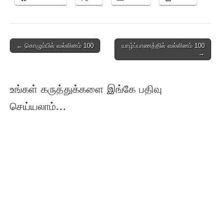
Post
← கொழும்பில் வல்லினம் 100
யாழ்ப்பாணத்தில் வல்லினம் 100
→
navigation
உங்கள் கருத்துக்களை இங்கே பதிவு
செய்யலாம்...