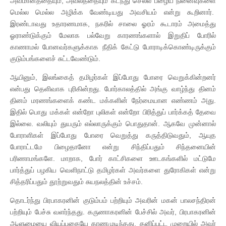
அவமானத்தையும், அவலத்தையும் கடந்து செல்ல பழைய நினைவுகளை
மெல்ல மெல்ல அழிக்க வேண்டியது அவசியம் என்று கூறினார்.
இரண்டாவது உதாரணமாக, நகரில் சாலை ஓரம் கூடாரம் அமைத்து
ஓராண்டுக்கும் மேலாக பல்வேறு காரணங்களால் இறுதிப் போரில்
காணாமல் போனவர்களுக்காக நீதிக் கேட்டு போராடிக்கொண்டிருக்கும்
குடும்பங்களைச் சுட்டவேண்டும்.
ஆயினும், இலங்கைத் தமிழர்கள் இப்போது போரை வெறுக்கின்றனர்
என்பது தெளிவாக புரிகின்றது. போர்காலத்தில் அங்கு வாழ்ந்து தினம்
தினம் மரணங்களைக் கண்ட மக்களின் நேர்மையான எண்ணம் அது.
இதில் பொது மக்கள் என்றோ புலிகள் என்றோ பிரித்துப் பார்க்கத் தேவை
இல்லை. வலியும் துயரும் எல்லாருக்கும் பொதுதான். ஆகவே முன்னால்
போராளிகள் இப்போது போரை வெறுத்து கருத்திடுவதும், ஆயுத
போராட்டமே பிழைதானோ என்று சிந்திப்பதும் சிந்தனையின்
பரிணாமங்களே. மாறாக, போர் காட்சிகளை ஊடகங்களில் மட்டுமே
பார்த்துப் பழகிய வெளிநாட்டு தமிழர்கள் அவர்களை துரோகிகள் என்று
சித்தரிப்பதும் தூற்றுவதும் சுயநலத்தின் உச்சம்.
தொடர்ந்து பிரபாகரனின் குடும்பம் பற்றியும் அவரின் மகன் பாலசந்திரன்
பற்றியும் பேச்சு வளர்ந்தது. கருணாகரனின் பேச்சில் அவர், பிரபாகரனின்
ஆளுமையை வியப்பதையே காணமுடிந்தது. தனிப்பட்ட முறையில் அவர்