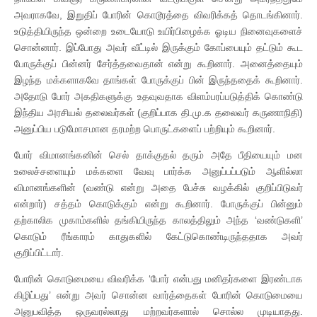
அவராகவே, இறுதிப் போரின் கொடூரத்தை விவரிக்கத் தொடங்கினார்.
உடுத்தியிருந்த ஒன்றை உடையோடு உயிர்பிழைக்க ஓடிய நினைவுகளைச்
சொன்னார். இப்போது அவர் வீட்டில் இருக்கும் கோப்பையும் தட்டும் கூட
போருக்குப் பின்னர் சேர்த்தவைதான் என்று கூறினார். அனைத்தையும்
இழந்த மக்களாகவே தாங்கள் போருக்குப் பின் இருந்ததைக் கூறினார்.
அதோடு போர் அகதிகளுக்கு உதவுவதாக விளம்பரப்படுத்திக் கொண்டு
இந்திய அரசியல் தலைவர்கள் (குறிப்பாக தி.மு.க தலைவர் கருணாநிதி)
அனுப்பிய படுமோசமான தரமற்ற பொருட்களைப் பற்றியும் கூறினார்.
போர் விமானங்கனின் செல் தாக்குதல் தரும் அதே பீதியையும் மன
உலைச்சளையும் மக்களை வேவு பார்க்க அனுப்பப்படும் ஆளில்லா
விமானங்களின் (வண்டு என்று அதை பேச்சு வழக்கில் குறிப்பிடுவர்
என்றார்) சத்தம் கொடுக்கும் என்று கூறினார். போருக்குப் பின்னும்
தற்காலிக முகாம்களில் தங்கியிருந்த காலத்திலும் அந்த ‘வண்டுகளி’
கொடும் ரீங்காரம் காதுகளில் கேட்டுகொண்டிருந்ததாக அவர்
குறிப்பிட்டார்.
போரின் கொடுமையை விவரிக்க ‘போர் என்பது மனிதர்களை இரண்டாக
கிழிப்பது’ என்று அவர் சொன்ன வார்த்தைகள் போரின் கொடுமையை
அனுபவித்த ஒருவரல்லாது மற்றவர்களால் சொல்ல முடியாதது.