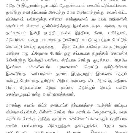
அதோடு இடதுசாரிகளும் சுடும் ஆயுதங்களைக் கையில் எடுக்கவில்லை.
துணிந்து தனி நிர்வாகம் அமைத்து அரசு அதிகாரத்துக்கு சவால் விட்ட
விடுதலைப் புலிகளுக்கு எதிரான தாக்குதலைப் பல உலக நாடுகளின்
உதவியுடன் போராக முன்னெடுத்தது இலங்கை அரசு. அதை தயவு
தாட்சண்யம் இன்றி நடத்தி முடிக்க இந்தியா, சீனா, பாகீஸ்தான்,
அமெரிக்கா என்று பல உலக நாடுகளோடு கூட்டு ஒப்பந்தம் போட்டுக்
கொண்டு செய்து முடித்தது. இந்த போரில் பங்கேற்ற பல நாடுகளும்
மகிந்தா ராஜ பட்ஷேவை போரில் ஒரு சிப்பாயாக நிறுத்திக் கொண்டு
பின்னிருந்து இயக்கும் பணியை சிறப்பாக செய்து முடித்தன. ஆகவே
இலங்கை மக்களிடையே புராணகாலம் தொட்டு தமிழ்-சிங்கள
இனவிரோத மனப்பான்மை ஓரளவு இருந்தாலும், இலங்கை யுத்தம்
என்பது பேரினவாத தமிழின அழிப்பு என்பதை விட அரசுக்கு எதிராக
நின்ற சிறுபான்மை ஆயுத தரப்பை அழிக்கும் செயல் என்றே
சொல்லமுடியும் என்று அவர் விளக்கினார்.
அரசுக்கு சவால் விட்டு தனியாட்சி நிர்வாகத்தை நடத்திக் காட்டிய
விடுதலைப்புலிகள், பின்னர் செய்த சில அரசியல் பிழைகளாலும், உலக
அரசியல் போக்கு குறித்த தவறான கண்ணோட்டங்களாலும் (குறிப்பாக
உலகில் பயங்கரவாத அச்சுறுத்தல் தலைதூக்கிய பிறகு) உலக
நாடுகளோடு கைகோர்த்துக் கொண்ட இலங்கை அரசால்