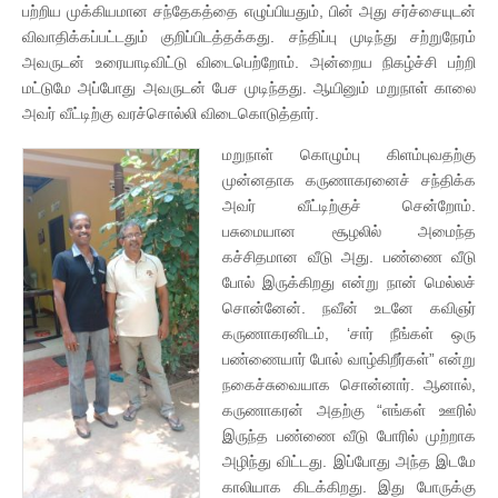
பற்றிய முக்கியமான சந்தேகத்தை எழுப்பியதும், பின் அது சர்ச்சையுடன்
விவாதிக்கப்பட்டதும் குறிப்பிடத்தக்கது. சந்திப்பு முடிந்து சற்றுநேரம்
அவருடன் உரையாடிவிட்டு விடைபெற்றோம். அன்றைய நிகழ்ச்சி பற்றி
மட்டுமே அப்போது அவருடன் பேச முடிந்தது. ஆயினும் மறுநாள் காலை
அவர் வீட்டிற்கு வரச்சொல்லி விடைகொடுத்தார்.
மறுநாள் கொழும்பு கிளம்புவதற்கு
முன்னதாக கருணாகரனைச் சந்திக்க
அவர் வீட்டிற்குச் சென்றோம்.
பசுமையான சூழலில் அமைந்த
கச்சிதமான வீடு அது. பண்ணை வீடு
போல் இருக்கிறது என்று நான் மெல்லச்
சொன்னேன். நவீன் உடனே கவிஞர்
கருணாகரனிடம், ‘சார் நீங்கள் ஒரு
பண்ணையார் போல் வாழ்கிறீர்கள்” என்று
நகைச்சுவையாக சொன்னார். ஆனால்,
கருணாகரன் அதற்கு “எங்கள் ஊரில்
இருந்த பண்ணை வீடு போரில் முற்றாக
அழிந்து விட்டது. இப்போது அந்த இடமே
காலியாக கிடக்கிறது. இது போருக்கு