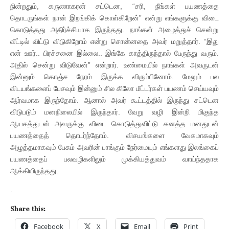
நின்றதும், கருணாகரன் சட்டென, “சரி, நீங்கள் பயணத்தை
தொடருங்கள் நான் இறங்கிக் கொள்கிறேன்” என்று எங்களுக்கு விடை
கொடுத்தது அதிர்ச்சியாக இருந்தது. நாங்கள் அழைத்துச் சென்று
வீட்டில் விட்டு விடுகிறோம் என்று சொன்னதை அவர் மறுத்தார். “இது
என் ஊர்.. பிரச்சனை இல்லை.. இங்கே காத்திருந்தால் பேருந்து வரும்.
அதில் சென்று விடுவேன்” என்றார். உண்மையில் நாங்கள் அவருடன்
இன்னும் கொஞ்ச நேரம் இருக்க விரும்பினோம். மேலும் பல
விடயங்களைப் பேசவும் இன்னும் சில கிலோ மீட்டர்கள் பயணம் செய்யவும்
ஆர்வமாக இருந்தோம். ஆனால் அவர் கூட்டத்தில் இருந்து சட்டென
விடுபடும் மனநிலையில் இருந்தார். வேறு வழி இன்றி மிகுந்த
ஆயசத்துடன் அவருக்கு விடை கொடுத்துவிட்டு கனத்த மனதுடன்
பயணத்தைத் தொடர்ந்தோம். விசயங்களை வேகமாகவும்
அழுத்தமாகவும் பேசும் அவரின் பாங்கும் நேர்மையும் எங்களது இலங்கைப்
பயணத்தைப் பலவழிகளிலும் முக்கியத்துவம் வாய்ந்ததாக
ஆக்கியிருந்தது.
.
Share this:
Facebook
X
Email
Print