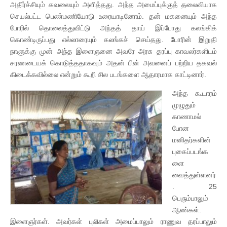
அதிர்ச்சியும் கவலையும் அளித்தது. அந்த அமைப்புக்குத் தலைவியாக
செயல்பட்ட பெண்மணியோடு உரையாடினோம். தன் மகனையும் அந்த
போரில் தொலைத்துவிட்டு அந்தத் தாய் இப்போது கலங்கிக்
கொண்டிருப்பது எல்லாரையும் கலங்கச் செய்தது. போரின் இறுதி
நாளுக்கு முன் அந்த இளைஞனை அவரே அரசு தரப்பு காவலர்களிடம்
சரணடையக் கொடுத்ததாகவும் அதன் பின் அவனைப் பற்றிய தகவல்
கிடைக்கவில்லை என்றும் கூறி சில படங்களை ஆதாரமாக காட்டினார்.
அந்த கூடாரம்
முழுதும்
காணாமல்
போன
மனிதர்களின்
புகைப்படங்க
ளை
வைத்துள்ளனர்
. 25
பெரும்பாலும்
ஆண்கள்.
இளைஞர்கள். அவர்கள் புலிகள் அமைப்பாலும் ராணுவ தரப்பாலும்