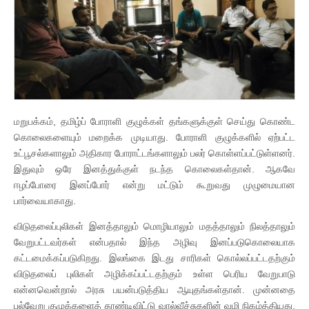
மறுபக்கம், தமிழ்ப் போராளி குழுக்கள் தங்களுக்குள் செய்து கொண்ட
கொலைகளையும் மறைக்க முடியாது. போராளி குழுக்களில் ஏற்பட்ட
உட்பூசல்களாலும் அதிகார போராட்டங்களாலும் பலர் கொள்ளப்பட்டுள்ளனர்.
இதுவும் ஒரே இனத்துக்குள் நடந்த கொலைகள்தான். ஆகவே
ஈழப்போரை இனப்போர் என்று மட்டும் கூறுவது முழுமையான
பார்வையாகாது.
விடுதலைப்புலிகள் இனத்தாலும் மொழியாலும் மதத்தாலும் நிலத்தாலும்
வேறுபட்டவர்கள் என்பதால் இந்த அழிவு இனப்படுகொலையாக
கட்டமைக்கப்படுகிறது. இலங்கை இடது சாரிகள் கொல்லப்பட்டதற்கும்
விடுதலைப் புலிகள் அழிக்கப்பட்டதற்கும் உள்ள பெரிய வேறுபாடு
என்னவென்றால் அரசு பயன்படுத்திய ஆயுதங்கள்தான். முன்னதை
பல்வேறு குழுக்களைத் தூண்டிவிட்டு வால்வீச்சுகளின் வழி நிகழ்த்தியது.