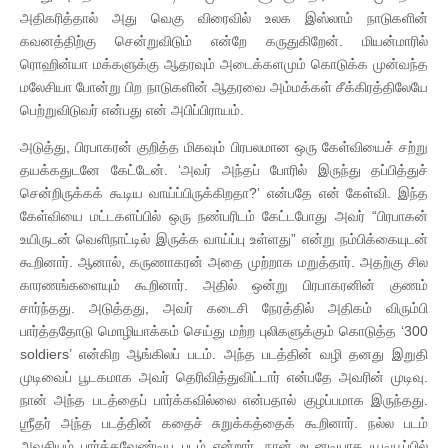
அதிகரித்தால் அது வெகு விரைவில் உலக இஸ்லாம் நாடுகளின்
கவனத்திற்கு சென்றுவிடும் என்றே கருதுகிறேன். மியன்மாரில்
ரொஹின்யா மக்களுக்கு ஆதரவும் அடைக்களமும் கொடுக்க முன்வந்த
மலேசியா போன்று பிற நாடுகளின் ஆதரவை அம்மக்கள் சீக்கிரத்திலேயே
பெற்றுவிடுவர் என்பது என் அபிப்பிராயம்.
அடுத்து, பிரபாகரன் குறித்த மிகவும் பிரபலமான ஒரு கேள்வியைச் சற்று
தயக்கதுடனே கேட்டேன். ‘அவர் அந்தப் போரில் இருந்து தப்பித்துச்
சென்றிருக்கக் கூடிய வாய்ப்பிருக்கிறதா?’ என்பதே என் கேள்வி. இந்த
கேள்வியை மட்டகளப்பில் ஒரு நண்பரிடம் கேட்டபோது அவர் “பிரபாகன்
உயிருடன் வெளிநாட்டில் இருக்க வாய்ப்பு உள்ளது” என்று நம்பிக்கையுடன்
கூறினார். ஆனால், கருணாகரன் அதை முற்றாக மறுத்தார். அதற்கு சில
காரணங்களையும் கூறினார். அதில் ஒன்று பிரபாகரனின் குணம்
சார்ந்தது. அடுத்தது, அவர் கடைசி நேரத்தில் அதிகம் விரும்பி
பார்த்ததோடு மொழியாக்கம் செய்து மற்ற புலிகளுக்கும் கொடுத்த ‘300
soldiers’ என்கிற ஆங்கிலப் படம். அந்த படத்தின் வழி தனது இறுதி
முடிவைப் பூடகமாக அவர் தெரிவித்துவிட்டார் என்பதே அவரின் முடிவு.
நான் அந்த படத்தைப் பார்க்கவில்லை என்பதால் குழப்பமாக இருந்தது.
ஶ்ரீதர் அந்த படத்தின் கதைச் சுறுக்கத்தைக் கூறினார். நல்ல படம்
அவசியம் பார்க்கவேண்டிய படம் என்றார். நான் உடனடியாக யூடியூப்பில்