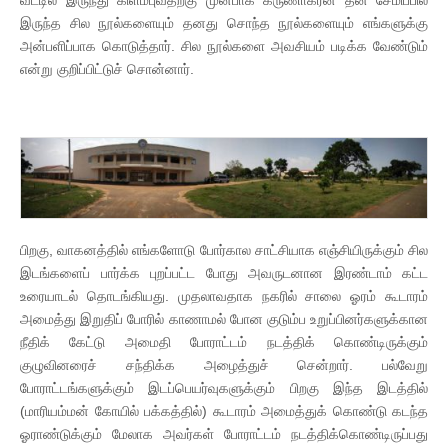
இருந்த சில நூல்களையும் தனது சொந்த நூல்களையும் எங்களுக்கு
அன்பளிப்பாக கொடுத்தார். சில நூல்களை அவசியம் படிக்க வேண்டும்
என்று குறிப்பிட்டுச் சொன்னார்.
பிறகு, வாகனத்தில் எங்களோடு போர்கால சாட்சியாக எஞ்சியிருக்கும் சில
இடங்களைப் பார்க்க புறப்பட்ட போது அவருடனான இரண்டாம் கட்ட
உரையாடல் தொடங்கியது. முதலாவதாக நகரில் சாலை ஓரம் கூடாரம்
அமைத்து இறுதிப் போரில் காணாமல் போன குடும்ப உறுப்பினர்களுக்கான
நீதிக் கேட்டு அமைதி போராட்டம் நடத்திக் கொண்டிருக்கும்
குழுவினரைச் சந்திக்க அழைத்துச் சென்றார். பல்வேறு
போராட்டங்களுக்கும் இடப்பெயர்வுகளுக்கும் பிறகு இந்த இடத்தில்
(மாரியம்மன் கோயில் பக்கத்தில்) கூடாரம் அமைத்துக் கொண்டு கடந்த
ஓராண்டுக்கும் மேலாக அவர்கள் போராட்டம் நடத்திக்கொண்டிருப்பது