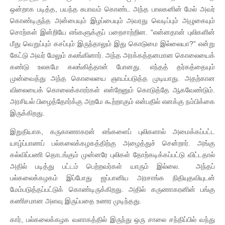
ஒன்றாக படித்த, பயந்த சுபாவம் கொண்ட அந்த பாலகனின் மேல் அவர்
கொண்டிருந்த அன்பையும் இழப்பையும் அவரது வெடிப்பும் அழுகையும்
சொற்கள் இன்றியே எங்களுக்குப் பறைசாற்றின. “என்னதான் புலிகளின்
மீது வெறுப்பும் கசப்பும் இருந்தாலும் இது கொடுமை இல்லையா?” என்று
கேட்டு அவர் மேலும் கலங்கினார். அந்த அரக்கத்தனமான கொலையைக்
கண்டு உலகமே கலங்கித்தான் போனது. எந்தத் தர்கத்தையும்
முன்வைத்து அந்த கொலையை ஞாயப்படுத்த முடியாது. அதற்கான
விலையைக் கொலைக்காரர்கள் என்றேனும் கொடுத்தே ஆகவேண்டும்.
அரசியல் பிழைத்தோர்க்கு அறமே கூற்றாகும் என்பதில் எனக்கு நம்பிக்கை
இருக்கிறது.
இறுதியாக, கருகாணாகரன் எங்களைப் புலிகளால் அமைக்கப்பட்ட
யாழ்ப்பாணப் பல்கலைக்கழகத்திற்கு அழைத்துச் சென்றார். அங்கு
கல்விப்பணி தொடங்கும் முன்னரே புலிகள் தோற்கடிக்கப்பட்டு விட்டதால்
அதில் படித்து பட்டம் பெற்றவர்கள் யாரும் இல்லை. அந்தப்
பல்கலைக்கழகம் இப்போது ஜப்பானிய அரசாங்க நிதியுதவியுடன்
மேம்படுத்தப்பட்டுக் கொண்டிருக்கிறது. அதில் கருணாகரனின் பங்கு
கணிசமான அளவு இருப்பதை உணர முடிந்தது.
கார், பல்கலைக்கழக வளாகத்தில் இருந்து ஒரு சாலை சந்திப்பில் வந்து