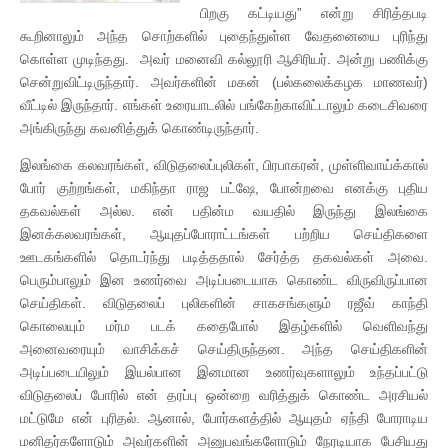
பிறகு கட்டியது” என்று சிரித்தபடி
கூறினாலும் அந்த சொற்களில் புதைந்துள்ள வேதனையை புரிந்து
கொள்ள முடிந்தது. அவர் மனைவி கல்லூரி ஆசிரியர். அன்று பணிக்கு
சென்றுவிட்டிருந்தார். அவர்களின் மகன் (பல்கலைக்கழக மாணவர்)
வீட்டில் இருந்தார். எங்கள் உரையாடலில் பங்கேற்காவிட்டாலும் கடைசிவரை
அங்கிருந்து கவனித்துக் கொண்டிருந்தார்.
இலங்கை கலவரங்கள், விடுதலைப்புலிகள், பிரபாகரன், முள்ளிவாய்க்கால்
போர் குற்றங்கள், மகிந்தா ராஜ பட்ஷே, போன்றவை எனக்கு புதிய
தகவல்கள் அல்ல. என் பதின்ம வயதில் இருந்து இலங்கை
இனக்கலவரங்கள், ஆயுதப்போராட்டங்கள் பற்றிய செய்திகளை
ஊடகங்களில் தொடர்ந்து படித்ததால் சேர்த்த தகவல்கள் அவை.
பெரும்பாலும் இன உணர்வை அடிப்படையாக கொண்ட விருவிருப்பான
செய்திகள். விடுதலைப் புலிகளின் சாகசங்களும் ரஜீவ் காந்தி
கொலையும் மர்ம படக் கதைபோல் இதழ்களில் வெளிவந்து
அனைவரையும் வாசிக்கச் செய்திருந்தன. அந்த செய்திகளின்
அடிப்படையிலும் இயல்பான இனமான உணர்வுகளாலும் உந்தப்பட்டு
விடுதலைப் போரில் என் தரப்பு ஒன்றை வரித்துக் கொண்ட அரசியல்
மட்டுமே என் புரிதல். ஆனால், போர்களத்தில் ஆயுதம் ஏந்தி போராடிய
மனிதர்களோடும் அவர்களின் அனுபவங்களோடும் நேரடியாக பேசியது