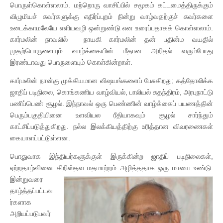
பொருள்கொள்ளலாம். மற்றொரு வாசிப்பில் சமூகம் கட்டமைத்திருக்கும்
விழுமியச் சுவர்களுக்கு எதிர்ப்புறம் நின்று வாழ்வதற்குச் சுவர்களை
உடைக்காமலேயே எளியவழி ஒன்றுண்டு என உரைப்பதாகக் கொள்ளலாம்.
கார்மலின் நாவலில் நாயகி கார்மலின் தன் பதின்ம வயதில்
முதற்பொருளையும் வாழ்க்கையின் மீதான அறிதல் வரும்போது
இரண்டாவது பொருளையும் கொள்கின்றாள்.
கார்மலின் நான்கு முக்கியமான விஷயங்களைப் பேசுகிறது; கத்தோலிக்க
ஜாதிப் படிநிலை, கொங்கணிய வாழ்வியல், பாலியல் சுதந்திரம், அரபுநாட்டு
பணிப்பெண் சூழல். இந்நாவல் ஒரு பெண்ணின் வாழ்க்கைப் பயணத்தின்
பெரும்பகுதியினை உளவியல ரீதியாகவும் சூழல் சார்ந்தும்
காட்சிப்படுத்துகிறது. நல்ல இலக்கியத்திற்கு உரித்தான விவரணைகள்
கையாளப்பட்டுள்ளன.
பொதுவாக இந்தியர்களுக்குள் இருக்கின்ற ஜாதிப் படிநிலைகள்,
ஏற்றதாழ்வினை கிறிஸ்தவ
மதமாற்றம் அழித்ததாக ஒரு மாயை உண்டு.
இன்றுவரை
தாழ்த்தப்பட்டவ
ர்களாக
அறியப்படுபவர்