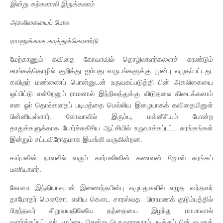
இன்று கற்களாகி இருக்கலாம்
அகலிகையைப் போல
ராமனுக்காக காத்துக்கொண்டு
மேற்காணும் கவிதை கோவாவில் தொழிலாளர்களைச் சுரண்டும்
சுரங்கத்தொழில் குறித்து ஐம்பது வருடங்களுக்கு முன்பு எழுதப்பட்டது.
கவிஞர் மண்ணைப் பொன்னுடன் உருவகப்படுத்தி பின் அகலிகையை
ஒப்பிட்டு என்றேனும் ராமனால் இந்நிலத்துக்கு விடுதலை கிடைக்கலாம்
என ஓர் தொல்கதைப் படிமத்தை மெல்லிய இழையாகக் கவிதையினுள்
பின்னியுள்ளார். கோவாவில் இரும்பு, மக்னீசியம் போன்ற
தாதுக்களுக்காக போர்ச்சுகீசிய ஆட்சியில் உருவாக்கப்பட்ட சுரங்கங்கள்
இன்றும் சட்டவிரோதமாக இயங்கி வருகின்றன.
கார்மலின் நாவலில் வரும் கார்மலினின் கணவன் ஜோஸ் சுரங்கப்
பணியாளர்.
கோவா இந்தியாவுடன் இணைந்தபின்பு எழுபதுகளில் எழுத வந்தவர்
தாமோதர் மௌசோ. எளிய கௌட சாரஸ்வத பிராமணக் குடும்பத்தில்
பிறந்தவர் சிறுவயதிலேயே தந்தையை இழந்து மாமாவால்
வளர்க்கப்பட்டவர். மும்பை சென்று பொருளாதாரம் படித்துப் பின் எழுதத்