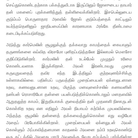
செய்துகொண்டதற்காக பக்கத்துவீடாக இருப்பினும் ஜோஸுடைய தாயார்
தன் மகனைப் புறக்கணித்துத் தள்ளிவைக்கின்றார். இசபெல்லுடைய
குடும்பம் பொருளாதார அளவில் ஜோஸ் குடும்பத்தைக் காட்டிலும்
உயர்ந்ததெனினும் ஜாதியமைப்பின் காரணமாக அங்கே தீண்டாமை
கடைபிடிக்கப்படுகிறது.
அடுத்து கார்மெலின் சூழலுக்குத் தக்கவாறு காமத்தைக் கையாளும்
தருணங்களை எவ்வித விரசமோ புனிதப்படுத்தலோ இல்லாமல் மௌசோ
குறிப்பிடுகின்றார். கார்மலின் தன் உடல்மேல் முழுதும் உரிமை
கொண்டவளாக இருக்கிறாள். அவள் இரண்டாவது முறை
கருவுறுவதைத் தவிர எந்த இடத்திலும் குற்றவுணர்ச்சிக்கு
உள்ளாகவில்லை. பதின்மப் பருவத்தில் முறைப்பையன் ஏக்னலுடனான
உறவு, கணவனுடனான உறவு, மிகுந்த மனவுளைச்சலில் கணவனின்
நண்பன் ரொசாரியோ தன்னை பயன்படுத்திக்கொண்டாலும் மனதளவில்
ஆறுதலுற்ற காமம், இறுதியாகக் குவைத்தில் தன் முதலாளி நிஸாருடன்
கொள்கிற உறவு என எதிலும் அவள் நியாயம் கற்பிக்க முயலவில்லை.
அந்தந்த சூழலில் தன்னைத் தக்கவைத்துக்கொள்ள எது வழியோ
அதைப் பிரயோகிக்கின்றாள். முறைப்பையன் ஏக்னலுடன் அவள்
கொள்ளும் அப்பாவித்தனமான காதலால் அவனை நம்பி உறவுகொண்டு
ஒரு கட்டத்தில் அவளது மாமி அவனுக்கு வேறு சம்பந்தம் பார்க்கின்றா