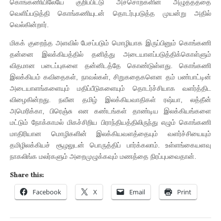
கொங்கணியிலேயே குறிப்பிட்டு அச்சொற்களின் அழுத்தத்தை
வெளிப்படுத்தி கொங்கணியுடன் தொடர்புபடுத்த முயன்று அதில்
வெல்கின்றார்.
மிகக் குறைந்த அளவில் பேசப்படும் மொழியாக இருப்பினும் கொங்கணி
தன்னை இலக்கியத்தில் தனித்து அடையாளப்படுத்திக்கொள்ளும்
விதமான படைப்புகளை தன்னிடத்தே கொண்டுள்ளது. கொங்கணி
இலக்கியம் கவிதைகள், நாவல்கள், சிறுகதைகளென தம் பண்பாட்டின்
அடையாளங்களையும் மதிப்பீடுகளையும் தொடர்ச்சியாக வளர்த்திட
விழைகின்றது. நவீன தமிழ் இலக்கியவாதிகள் ரஷ்யா, லத்தீன்
அமெரிக்கா, பிரெஞ்சு என கண்டங்கள் தாண்டிய இலக்கியங்களை
மட்டும் நோக்காமல் மிகச்சிறிய பிராந்தியத்திலிருந்து எழும் கொங்கணி
மாதிரியான மொழிகளின் இலக்கியவளத்தையும் வளர்ச்சியையும்
தமிழிலக்கியச் சூழலுடன் பொருத்திப் பார்க்கலாம். உள்ளங்கையளவு
நாகலிங்க மலர்களும் அறைமுழுக்கவும் மணத்தை நிரப்புபவைதான்.
Share this:
Facebook
X
Email
Print