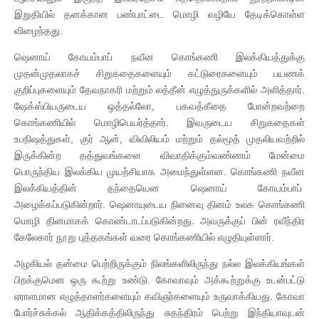
இறுதியில் தனக்கான பண்பாட்டை மொழி வழியே தேடிக்கொள்ள
விழைந்தது.
ஷெனாய் கோயம்பாப் நவீன கொங்கணி இலக்கியத்துக்கு
முதன்முதலாகச் சிறுகதைகளையும் கட்டுரைகளையும் பயணக்
குறிப்புகளையும் தேவநாகரி மற்றும் லத்தீன் எழுத்துருக்களில் அளித்தார்.
ஷேக்ஸ்பியருடைய ஒத்தல்லோ, பகவத்கீதை போன்றவற்றை
கொங்கணியில் மொழிபெயர்த்தார். இவருடைய சிறுகதைகள்
உபநிஷத்துகள், குர் ஆன், விவிலியம் மற்றும் தல்மூத் முதலியவற்றில்
இருக்கின்ற தத்துவங்களை விவாதிக்கும்வண்ணம் மேன்மை
பொருந்திய இலக்கிய முயற்சியாக அமைந்துள்ளன. கொங்கணி நவீன
இலக்கியத்தின் தந்தையென ஷெனாய் கோயம்பாப்
அழைக்கப்படுகின்றார். ஷெனாயுடைய நினைவு தினம் உலக கொங்கணி
மொழி தினமாகக் கொண்டாடப்படுகின்றது. அவருக்குப் பின் ரவீந்திர
கேலேகார் நூறு புத்தகங்கள் வரை கொங்கணியில் எழுதியுள்ளார்.
அழகியல் தன்மை பெற்றிருக்கும் நிலங்களிலிருந்து நல்ல இலக்கியங்கள்
பிறக்குமென ஒரு கூற்று உண்டு. கோவாவும் அக்கூற்றுக்கு உடன்பட்டு
ஏராளமான எழுத்தாளர்களையும் கவிஞர்களையும் உருவாக்கியது. கோவா
போர்ச்சுக்கல் ஆதிக்கத்திலிருந்து சுதந்திரம் பெற்று இந்தியாவுடன்