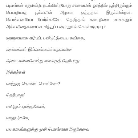
படிமங்கள் ஏதுமின்றி நடக்கின்றபோது சாலையின் ஓரத்தில் பூத்திருக்கும்
பெயரறியாத பூக்களின் அழகை ஒத்ததாக இருக்கின்றன.
கொங்கணியோ போர்ச்சுகீசோ தெரிந்தால் கடைநிலை வாசகனும்
அக்கவிதைகளை வாசித்துப் புன்முறுவல் கொள்ளமுடியும்.
உதாரணமாக ஆர்.வி. பண்டிட்டுடைய கவிதை,
சுரங்கங்கள் இம்மண்ணால் உருவாகின
அவை என்னவென்று எனக்குத் தெரியாது
இக்கற்கள்
மாற்றுரு கொண்ட பொன்னோ?
தெரியாது!
எனினும் ஒன்றறிவேன்,
மானுடர்களே,
பல காலங்களுக்கு முன் பொன்னாக இருந்தவை