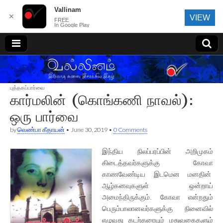
Vallinam
✕
VIEW
FREE
In Google Play
வல்லினம்
புத்தகப்பார்வை
கார்மலின் (கொங்கணி நாவல்):
ஒரு பார்வை
by
வெண்பா கீதாயன்
•
June 30, 2019
•
0 Comments
இந்திய நிலப்பரப்பின் அறிமுகம்
கிடைத்தவர்களுக்கு கோவா
காணவேண்டிய இடமென மனதின்
ஆழ்கனவுகளுள் ஒன்றாய்
அமைந்திருக்கும். கோவா என்றதும்
பெரும்பாலானவர்களுக்கு நினைவில்
எழுவது கடற்கரையும் மதுவகைகளும்