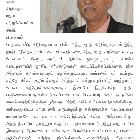
களை
கிறிஸ்தவ
மதம்
ஏற்றுக்கொள்வ
தாகப்
பிரச்சாரம்
மேற்கொண்டு கிறிஸ்தவரான பின்பு அந்த ஜாதி கிறிஸ்தவருடன் இந்த
ஜாதி கிறிஸ்தவர்கள் மணம் பேசுவதில்லை; அந்த ஜாதி கிறிஸ்தவர்களது
தேவாலயம் வேறு; அவர்கள் இங்கே நுழையமுடியாது போன்ற
நடைமுறையில் ஜாதிய ஏற்றதாழ்வுகள் கடைப்பிடிக்கப்படுவதை எந்த
இந்தியக் கிறிஸ்தவராலும் மறுக்கமுடியாது. கார்மலின் ஓர் உயர்குடி
கத்தோலிக்கக் குடும்பத்தைச் சேர்ந்தவள் என்று குறிப்பிட்டு எழுத்தாளர்,
கோவா கத்தோலிக்கர்களுக்கு இடையே இருக்கின்ற ஜாதிப்
படிநிலைகளை நாவலில் வெளிப்படையாகப் பேசுகிறார். கதை நகர்கின்ற
காலம் சுதந்திரத்துக்கு முந்தைய இந்தியாவில் நடப்பதாக இருக்கின்றது.
கார்மலினுடைய மாமா தன் மருமகளுக்கு கத்தோலிக்க நிலப்பிரபுவின்
மகனான ஜோஸை மணமகனாகத் தேர்ந்தெடுக்கின்றார். இத்தனைக்கும்
அந்த நிலப்பிரபு குடித்தும் சூதாடியும் நிலங்களை அழித்து வறுமையில்
இறந்தவர். ஜோஸுடைய சகோதரன் போஸ்தியான் பிறப்பின்படி மீனவக்
குடும்பத்தைச் சார்ந்த இசபெல்லைக் காதலித்துத் திருமணம்