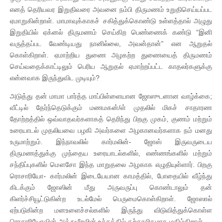
எனத் தெரியவர இறுதிவரை அவனை நம்பி திருமணம் உறுதிசெய்யப்பட
ஏமாறுகின்றாள். மாமாவுக்காகச் சகித்துக்கொண்டு உள்ளத்தால் அழுது
இறுதியில் ஏக்னல் திருமணம் செய்கிற பெண்ணைக் கண்டு “இனி
வருத்தப்பட வேண்டியது நானில்லை, அவன்தான்” என ஆறுதல்
கொள்கிறாள். ஏமாற்றிய துணை அழகற்ற துணையைத் திருமணம்
செய்வதைக்காட்டிலும் பெரிய ஆறுதல் ஏமாற்றப்பட்ட காதலர்களுக்கு
என்னவாக இருந்துவிட முடியும்?
அடுத்து தன் மாமா பார்த்த மாப்பிள்ளையான ஜோஸுடனான வாழ்க்கை;
வீட்டில் தேர்ந்தெடுக்கும் மணமகன்/ள் முதலில் மிகச் சாதாரண
தோற்றத்தில் ஒவ்வாதவர்களாகத் தெரிந்து பிறகு முகம், குணம் மற்றும்
உரையாடல் முதலியவை பழகி அவர்களை அழகானவர்களாக நம் மனது
உருமாற்றும். இந்நாவலில் கார்மலின்- ஜோஸ் இருவருடைய
திருமணத்துக்கு முந்தைய உரையாடல்களில், எண்ணங்களில் மற்றும்
சந்திப்புகளில் மௌசோ இந்த மாறுதலை அழகாக எழுதியுள்ளார். பிறகு
ரொசாரியோ- கார்மலின் இடையேயான காமத்தில், போதையில் வீழ்ந்து
கிடக்கும் ஜோஸின் மீது அருவருப்பு கொண்டாலும் தன்
கிளர்ச்சியூட்டுகின்ற உடல்மேல் பெருமைகொள்கிறாள். ஜோஸால்
ஏற்படுகின்ற மனஉளைச்சல்களில் இருந்து விடுவித்துக்கொள்ள
ரொசாரியோவின் அத்துமீறலின் உச்சத்தில் தற்காலிகமாக மகிழ்கிறாள்.