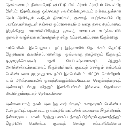
ஆண்களையும் நிஸ்ஸாரோடு ஒப்பிட்டு பின் அவள் அவரிடம் கொள்கிற
இன்பம்; இரண்டாவது ஒவ்வொரு வெள்ளிக்கிழமையும் அக்கூடலுக்காக
அவர் அளிக்கும் கூடுதல் தினார்கள்; குவைத் வாழ்க்கையில் பிற
பணிப்பெண்களுடன் தன்னை ஒப்பிடுகையில் அவளது நிலை சிறப்பாகவே
இருக்கிறது. சுராவல்லியிலிருந்து குவைத் வரையான வாழ்க்கையில்
குவைத் வாழ்க்கை கார்மலினுக்கு சற்று நிம்மதியளிப்பதாக இருக்கிறது.
கார்மெலின்- இசபெலுடைய நட்பு இந்நாவலில் தொடக்கம் தொட்டு
இறுதிவரை விவரிக்கப்படுகின்றது. ஒவ்வொரு நிகழ்விலும் இருவரும்
ஒருவருக்கொருவர் உதவி செய்பவர்களாகவும் ஆறுதல்
அளிக்கின்றவர்களாகவும் இருக்கின்றனர். குவைத் செல்லும் கார்மலின்
பெலிண்டாவை முழுவதுமாக நம்பி இசபெல்லிடம் விட்டுச் செல்கிறாள்.
நான் அறிந்தவரையில் ஓரகத்திகளுக்கிடையேயான நெருக்கத்தையும்
அன்பையும் வேறு ஏதேனும் இலக்கியங்கள் இவ்வளவு தெளிவாக
விவரித்துள்ளதாகத் தெரியவில்லை.
அன்னையாகத் தான் அடைந்த கஷ்டங்களும் கறைகளும் பெலிண்டா
மேல் துளியும் படியக்கூடாது என்பதில் கார்மலின் கவனமாக இருக்கிறாள்.
நிஸ்ஸாருடைய மகனிடமிருந்து புகைப்படத்தைப் பிடுங்கும் தருணத்திலும்
இறுதியில் பெலிண்டா குவைத் சென்று சம்பாதிப்பேனென