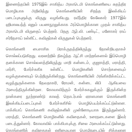
இணைந்தபின் 1975இல் சாகித்ய அகாடெமி கொங்கணியை சுதந்திர
மொழியாக அறிவித்து கொங்கணியின் சிறந்த இலக்கியப்
படைப்புகளுக்கு விருது வழங்கியது. ரவீந்திர கேலேகார் 1977இல்
ஹிமாலயந்த் எனும் பயணநூலுக்காக அம்மொழிக்கான முதல் சாகித்ய
அகாடெமி விருதைப் பெற்றார். பிறகு ஆர்.வி. பண்டிட், மனோகர் ராய்
சர்தேசாய் உள்ளிட்ட கவிஞர்கள் விருதுகள் பெற்றனர்.
கொங்கணி பைசாசிக பிராக்ருதத்திலிருந்து தோன்றியதாகச்
சொல்லப்படுகிறது. வரலாற்றில் நிகழ்ந்த ஆட்சி மாற்றங்களால் இம்மொழி
தனக்கான சொல்வளத்திலிருந்து மாறி கன்னடம், குஜராத்தி, மராத்தி,
பார்சி, போர்ச்சுகீசு உள்ளிட்ட மொழிகளின் சொற்களையும்
வழக்குகளையும் பெற்றிருக்கின்றது. கொங்கணியின் அங்கீகரிக்கப்பட்ட
எழுத்துருக்களாக தேவநாகரி, ரோமன், கன்னட லிபி ஆகியவை
அமைந்திருக்கின்றன. கோவாவிற்கும் போர்ச்சுகலுக்கும் இருக்கின்ற
நான்கரை நூற்றாண்டு காலத் தொடர்பால் ஏராளமான கொங்கணி
இலக்கியப்படைப்புகள் போர்ச்சுகீசில் மொழிபெயர்க்கப்பட்டுள்ளன.
பாக்கிபாப் கொங்கணி கவிஞர்களின் முன்னோடியாக இருந்துள்ளார்.
மராத்தி, கொங்கணி மொழிகளில் கவிதைகள், உரைநடைகளை இவர்
படைத்துள்ளார். கோவாவில் பாக்கிபாபுக்கு சிலை அமைக்கப்பட்டுள்ளது.
கொங்கணிக் கவிதைகள் எளிமையான மொழிநடையில் சிக்கலான