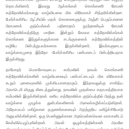
தொடங்கினார். இவரது ஆக்கங்கள் கொங்கணி ரோமன்
கத்தோலிக்கர்களது வாழ்வியலை மிக விரிவாகச் சித்தரிக்கின்றன.
போர்ச்சுகீசிய ஆட்சியில் மதக் கொலைகளுக்கு அஞ்சி பெரும்பாலான
பிராமணக் குடும்பங்கள் பதினாறாம் நூற்றாண்டில் ரோமன்
கத்தோலிக்கத்திற்கு மாறின. இன்றும் கோவா கத்தோலிக்கர்கள்
கொங்கண இந்துக்களுக்கான சடங்குகளைக் கத்தோலிக்கத்தின்
வழியே பின்பற்றுபவர்களாக இருக்கின்றனர். இவர்களுடைய
வாழ்க்கைமுறை இந்தோ -போர்ச்சுகீசிய பண்பாடைப் பின்பற்றியதாக
இருக்கிறது.
தாமோதர் மௌசோவுடைய கார்மலின் நாவல் கொங்கணி
கத்தோலிக்கர்களின் வாழ்வியலையும் பண்பாட்டையும் மிக விரிவாகக்
கூறும் புனைவுகளில் முக்கியமானதாகும். இந்நாவலுக்கு சாகித்ய
அகாடெமி விருது கிடைத்துள்ளது. நாவலின் முதன்மை கதாபாத்திரமாக
கார்மலின் இருக்கின்றாள். எளிய கத்தோலிக்க குடும்பத்தில் பிறந்து தன்
வாழ்க்கை முழுக்க துன்பங்களினால் அலைக்கழிக்கப்படுகிறாள்.
அதேசமயம் மகிழ்வான தருணங்களையும் அதற்குரிய மகிழ்ச்சியோடு
அனுபவிக்கின்றாள். ஒரு பெண்ணுக்கான அறமென்னவென வாசகனிடம்
கேள்வியெழுப்புகின்றாள். அவள் ஒழுக்கத்தின்கண் அவளே