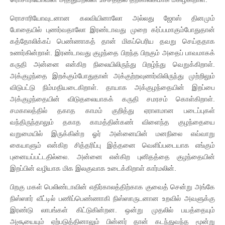
ரொசாரியோவுடனான கலவியினாலோ அல்லது ஜோஸ் தினமும்
போதையில் புணர்வதாலோ இரண்டாவது முறை கர்ப்பமாகும்போதுதான்
கத்தோலிக்கப் பெண்ணாகத் தான் மிகப்பெரிய தவறு செய்ததாக
உணர்கின்றாள். இரண்டாவது குழந்தை பிறந்த பிறகும் அதைப் பாவமாகக்
கருதி அன்னை என்கிற நிலையிலிருந்து பிறழ்ந்து வெறுக்கிறாள்.
அக்குழந்தை இறக்கும்போதுதான் அக்குற்றவுணர்விலிருந்து முற்றிலும்
விடுபட்டு நிம்மதியடைகிறாள். தாயாக அக்குழந்தையின் இறப்பை
அக்குழந்தையின் விடுதலையாகக் கருதி சமரசம் கொள்கிறாள்.
சமகாலத்தில் தகாத காமம் குறித்து ஏராளமான படைப்புகள்
வந்திருந்தாலும் தகாத காமத்தின்கண் விளைந்த குழந்தையை
வறுமையில் இருக்கின்ற ஓர் அன்னையின் மனநிலை எவ்வாறு
கையாளும் என்கிற சித்தரிப்பு இத்தனை வெளிப்படையாக எங்கும்
புனையப்பட்டதில்லை. அன்னை என்கிற புனிதத்தை குழந்தையின்
இறப்பின் வழியாக மிக இலகுவாக உடைக்கிறாள் கார்மலின்.
பிறகு மகள் பெலிண்டாவின் எதிர்காலத்திற்காக குவைத் சென்று அங்கே
நிஸ்ஸார் வீட்டில் பணிப்பெண்ணாகி நிஸ்ஸாருடனான உறவில் அவளுக்கு
இரண்டு லாபங்கள் கிட்டுகின்றன. ஒன்று முதலில் பயத்தையும்
அசூயையும் ஏற்படுத்தினாலும் பின்னர் தான் கடந்துவந்த மூன்று