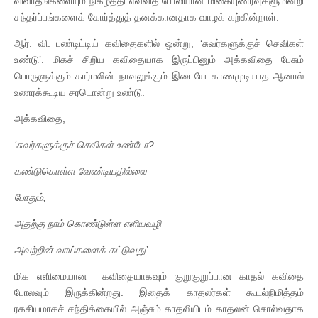
விவாதங்களையும் நிகழ்த்தி எவ்வித போலியான மிகையுணர்வுகளுமின்றி
சந்தர்ப்பங்களைக் கோர்த்துத் தனக்கானதாக வாழக் கற்கின்றாள்.
ஆர். வி. பண்டிட்டிய் கவிதைகளில் ஒன்று, ‘சுவர்களுக்குச் செவிகள்
உண்டு’. மிகச் சிறிய கவிதையாக இருப்பினும் அக்கவிதை பேசும்
பொருளுக்கும் கார்மலின் நாவலுக்கும் இடையே காணமுடியாத ஆனால்
உணரக்கூடிய சரடொன்று உண்டு.
அக்கவிதை,
‘சுவர்களுக்குச் செவிகள் உண்டோ?
கண்டுகொள்ள வேண்டியதில்லை
போதும்,
அதற்கு நாம் கொண்டுள்ள எளியவழி
அவற்றின் வாய்களைக் கட்டுவது’
மிக எளிமையான கவிதையாகவும் குறுகுறுப்பான காதல் கவிதை
போலவும் இருக்கின்றது. இதைக் காதலர்கள் கூடல்நிமித்தம்
ரகசியமாகச் சந்திக்கையில் அஞ்சும் காதலியிடம் காதலன் சொல்வதாக