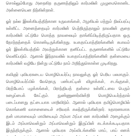
சொல்லும்போது அறைகிற தருணத்திலும் கார்மலின் முழுமைகொண்ட
அன்னையென நிற்கின்றாள்.
ஓர் நல்ல இலக்கியத்திற்கான உருவகங்கள், அழகியல் மற்றும் நிலப்பரப்பு
உள்ளிட்ட அனைத்தையும் கார்மலின் பெற்றிருந்தாலும் நாவலின் குறை
கார்மலின் மட்டுமே மொத்த நாவலையும் தாங்கிப்பிடித்திருப்பதாக ஒரு
தோற்றத்தைக் கொண்டிருக்கின்றது. உபகதாப்பாத்திரங்களின் சுபாவம்
ஓர் இலக்கியத்தில் அவற்றுக்கான தனிப்பட்ட தருணங்களில் மட்டுமே
வெளிப்படும். ஆனால் இந்நாவலில் உபகதாப்பாத்திரங்களின் தன்மையை
கார்மலின் வழியே நின்று மட்டுமே நாம் அறிந்துகொள்ள முடிகிறது.
கவிஞர் புவியரசுடைய மொழிபெயர்ப்பு நாவலுக்கு ஓர் பெரிய பலமாகும்.
மொழிபெயர்ப்பில் வேறொரு பண்பாட்டின் விழாக்கள், சடங்குகள்,
பிரத்யேகப் பழக்கங்கள், பிராந்தியத் தன்மை உள்ளிட்டவை பெரும்
உழைப்பைக் கேட்கும். நுண்ணுணர்வின்றி மொழிபெயர்த்தால்
படைப்பானது தட்டையாக மாறிவிடும். ஆனால் புவியரசு தமிழ்மொழியில்
கொங்கணி வாசனையைச் சரிவரக் கலந்திருக்கின்றார். உதாரணமாக
தன் மாமாவையும் மாமியையும் அம்மா அப்பா என கார்மலின் அழைக்கும்
இடம் அம்மாவென்றும் அப்பாவென்றும் இருப்பின் கடக்கக்கூடியதாக
இருந்திருக்கும். ஆனால் புவியரசு அவ்விடங்களில் மாய், பாய் எனக்