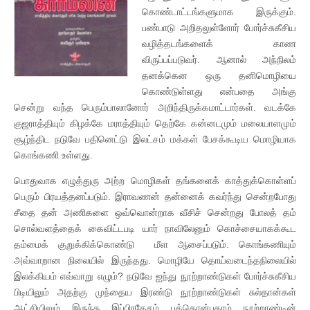
கொண்டாட்டங்களுமாக இருக்கும்.
பண்பாடு அறிதலுள்ளோர் போர்ச்சுகீசிய
வழித்தடங்களைக் காண
விருப்பப்படுவர். ஆனால் அந்நிலம்
தனக்கென ஒரு தனிமொழியை
கொண்டுள்ளது என்பதை அங்கு
சென்று வந்த பெரும்பாலானோர் அறிந்திருக்கமாட்டார்கள். வடக்கே
குஜராத்தியும் கிழக்கே மராத்தியும் தெற்கே கன்னடமும் மலையாளமும்
சூழ்ந்திட நடுவே பதினெட்டு இலட்சம் மக்கள் பேசக்கூடிய மொழியாக
கொங்கணி உள்ளது.
பொதுவாக எழுத்துரு அற்ற மொழிகள் தங்களைக் காத்துக்கொள்ளப்
பெரும் பிரயத்தனப்படும். இராவணன் தன்னைக் கவர்ந்து சென்றபோது
சீதை தன் அணிகளை ஒவ்வொன்றாக வீசிச் சென்றது போலத் தம்
சொல்வளத்தைக் கைவிட்டபடி யார் நாவிலேனும் கொச்சையாகக்கூட
தம்மைக் குறுக்கிக்கொண்டு மீள ஆசைப்படும். கொங்கணியும்
அவ்வாறான நிலையில் இருந்தது. மொழியே தொய்வடைந்தநிலையில்
இலக்கியம் எவ்வாறு எழும்? நடுவே ஐந்து நூற்றாண்டுகள் போர்ச்சுகீசிய
பிடியிலும் அதற்கு முந்தைய இரண்டு நூற்றாண்டுகள் சுல்தான்கள்
ஆட்சியிலும் இருந்த இப்பிரதேசம் பத்தொன்பதாம் நூற்றாண்டின்