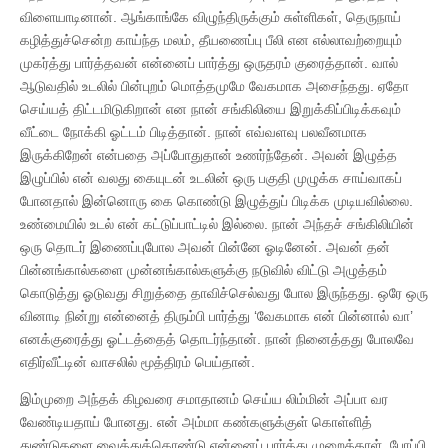
விளையாடினான். ஆங்காங்கே விழுந்திருக்கும் சுள்ளிகள், தெருநாய்
கழித்துச்சென்ற காய்ந்த மலம், தீயணைப்பு பீலி என எல்லாவற்றையும்
முகர்த்து பார்த்தவன் என்னைப் பார்த்து ஒருதரம் குரைத்தான். வால்
ஆடுவதில் உடலில் பின்புறம் மொத்தமுமே வேகமாக அசைந்தது. ஏதோ
செய்யத் திட்டமிடுகிறான் என நான் சங்கிலியை இறுக்கிப்பிடிக்கவும்
வீட்டை நோக்கி ஓட்டம் பிடித்தான். நான் எவ்வளவு பலவீனமாக
இருக்கிறேன் என்பதை அப்போதுதான் உணர்ந்தேன். அவன் இழுத்த
இழுப்பில் என் வலது கையுடன் உடலின் ஒரு பகுதி முழுக்க சாய்வாகப்
போனதால் இன்னொரு கை கொண்டு இழுத்துப் பிடிக்க முடியவில்லை.
உண்மையில் உடல் என் கட்டுப்பாட்டில் இல்லை. நான் அந்தச் சங்கிலியின்
ஒரு தொடர் இணைப்புபோல அவன் பின்னே ஓடினேன். அவன் தன்
பின்னங்கால்களை முன்னங்கால்களுக்கு நடுவில் விட்டு அழுத்தம்
கொடுத்து ஓடுவது சிறுத்தை தாவிச்செல்வது போல இருந்தது. ஒரே ஒரு
வினாடி நின்று என்னைத் திரும்பி பார்த்து ‘வேகமாக என் பின்னால் வா’
எனக்குரைத்து ஓட்டத்தைத் தொடர்ந்தான். நான் நினைத்தது போலவே
எதிர்வீட்டின் வாசலில் மூத்திரம் பெய்தான்.
இம்முறை அந்தக் கிழவரை சமாதானம் செய்ய லிம்மின் அப்பா வர
வேண்டியதாய் போனது. என் அம்மா கண்களுக்குள் கொள்ளித்
துண்டுகளை வைத்துக்கொண்டு என்னைப் பார்த்து முறைத்தாள். போப்பி