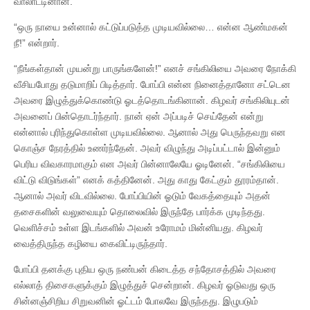
வாலாட்டினான்.
“ஒரு நாயை உன்னால் கட்டுப்படுத்த முடியவில்லை… என்ன ஆண்மகன்
நீ!” என்றார்.
“நீங்கள்தான் முயன்று பாருங்களேன்!” எனச் சங்கிலியை அவரை நோக்கி
வீசியபோது தடுமாறிப் பிடித்தார். போப்பி என்ன நினைத்தானோ சட்டென
அவரை இழுத்துக்கொண்டு ஓடத்தொடங்கினான். கிழவர் சங்கிலியுடன்
அவனைப் பின்தொடர்ந்தார். நான் ஏன் அப்படிச் செய்தேன் என்று
என்னால் புரிந்துகொள்ள முடியவில்லை. ஆனால் அது பெருந்தவறு என
கொஞ்ச நேரத்தில் உணர்ந்தேன். அவர் விழுந்து அடிப்பட்டால் இன்னும்
பெரிய விவகாரமாகும் என அவர் பின்னாலேயே ஓடினேன். “சங்கிலியை
விட்டு விடுங்கள்” எனக் கத்தினேன். அது காது கேட்கும் தூரம்தான்.
ஆனால் அவர் விடவில்லை. போப்பியின் ஓடும் வேகத்தையும் அதன்
தசைகளின் வலுவையும் தொலைவில் இருந்தே பார்க்க முடிந்தது.
வெளிச்சம் உள்ள இடங்களில் அவன் உரோமம் மின்னியது. கிழவர்
வைத்திருந்த கழியை கைவிட்டிருந்தார்.
போப்பி தனக்கு புதிய ஒரு நண்பன் கிடைத்த சந்தோசத்தில் அவரை
எல்லாத் திசைகளுக்கும் இழுத்துச் சென்றான். கிழவர் ஓடுவது ஒரு
சின்னஞ்சிறிய சிறுவனின் ஓட்டம் போலவே இருந்தது. இழுபடும்