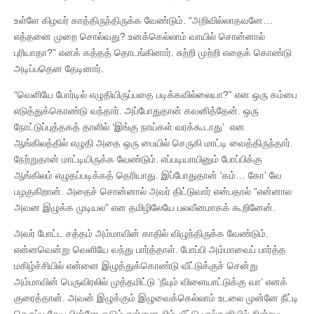
உள்ளே கிழவர் காத்திருந்திருக்க வேண்டும். “அறிவில்லாதவனே…
எத்தனை முறை சொல்வது? உனக்கெல்லாம் வாயில் சொன்னால்
புரியாதா?” எனக் கத்தத் தொடங்கினார். சுற்றி முற்றி எதைக் கொண்டு
அடிப்பதென தேடினார்.
“வெளியே போர்டில் எழுதியிருப்பதை படிக்கவில்லையா?” என ஒரு கம்பை
எடுத்துக்கொண்டு வந்தார். அப்போதுதான் கவனித்தேன். ஒரு
நோட்டுப்புத்தகத் தாளில் ‘இங்கு நாய்கள் வரக்கூடாது’ என
ஆங்கிலத்தில் எழுதி அதை ஒரு பையில் செருகி மாட்டி வைத்திருந்தார்.
நேற்றுதான் மாட்டியிருக்க வேண்டும். எப்படியாயினும் போப்பிக்கு
ஆங்கிலம் எழுதப்படிக்கத் தெரியாது. இப்போதுதான் ‘கம்… கோ’ வே
பழகுகிறான். அதைச் சொன்னால் அவர் திட்டுவார் என்பதால் “என்னால
அவன இழுக்க முடியல” என தமிழிலேயே பலவீனமாகக் கூறினேன்.
அவர் போட்ட சத்தம் அம்மாவின் காதில் விழுந்திருக்க வேண்டும்.
என்னவென்று வெளியே வந்து பார்த்தாள். போப்பி அம்மாவைப் பார்த்த
மகிழ்ச்சியில் என்னை இழுத்துக்கொண்டு வீட்டுக்குச் சென்று
அம்மாவின் பெருவிரலில் முத்தமிட்டு ‘நீயும் விளையாட்டுக்கு வா’ எனக்
குரைத்தான். அவன் இழுக்கும் இழுவைக்கெல்லாம் உடலை முன்னே நீட்டி
செருப்பு தேய பின்னே ஓடும் என்னை லிம் வீட்டு பால்கனியில் நின்றபடி