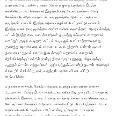
பார்க்கத் தொடங்கினர். நான் அவன் கழுத்து பகுதியில் இருந்த
சங்கிலியை பலம் கொண்டு இழுத்தபோது அவன் நகங்கள் அவர்
தோள்களில் கீறியிருந்தன. கிழவர் முகத்தில் ஆசிட் பட்டதுபோல
துடித்தார். கையில் இருந்த கழியை தூக்கிப்போட்டுவிட்டு வாசலில்
இருந்த வாளி நீரை முகத்தில் அள்ளி அள்ளி தெளித்தார். அவர் பக்கத்து
வீட்டில் இருந்த சில மலாய்க்காரர்கள் ஓடிவந்து எவ்வளவு சமாதானம்
செய்தும் குமுறி அழுதார். கூட்டம் கூடியதும் போப்பி உற்சாகமானது.
குரைத்து அனைவரையும் விளையாட அழைத்தான். பின்னர் அவன்
தலையை உதறவும் வாயில் இருபக்கமும் தொங்கிய சதையில்
தேங்கியிருக்கும் எச்சில் நான்கு திசைகளும் பறந்தது. கிழவருக்கு
ஆறுதல் சொல்ல வந்தவர்கள் பதறியடித்துக்கொண்டு ஓடினர். எல்லாரும்
போனதில் போப்பிக்கு ஒரே வருத்தம். அம்மா வீட்டை விட்டு
வரவேயில்லை.
மறுநாள் காலையில் போப்பி என்னைப் பார்த்து உற்சாகமாக வாலை
ஆட்டினான். நேற்று இரவு என்னிடம் வாங்கிய அடி ஒன்றுமே அவனுக்கு
நினைவில் இல்லை. நாயை அடித்து வளர்த்தால்தான் நாம் சொல்வதுபடி
கேட்கும் என லிம்தான் அறிவுரை சொல்லிவிட்டுப் போயிருந்தான். அப்பா
தொலைபேசியில் “ஒன்னய ஆம்பளன்னு நம்பிதானடா உட்டுட்டு
போனேன்!” எனத்திட்டியது என்னை அதிகமே உசுப்பியது.