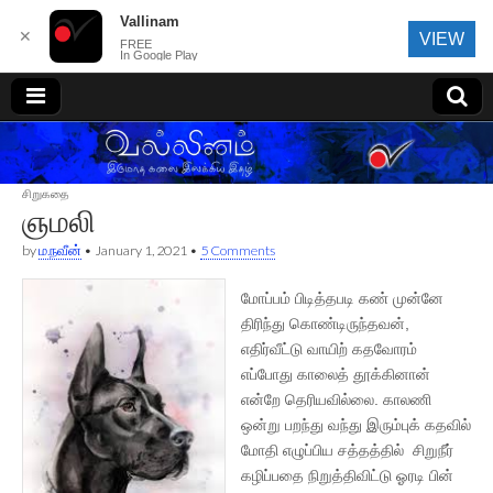
Vallinam
✕
VIEW
FREE
In Google Play
வல்லினம்
சிறுகதை
ஞமலி
by
ம.நவீன்
•
January 1, 2021
•
5 Comments
மோப்பம் பிடித்தபடி கண் முன்னே
திரிந்து கொண்டிருந்தவன்,
எதிர்வீட்டு வாயிற் கதவோரம்
எப்போது காலைத் தூக்கினான்
என்றே தெரியவில்லை. காலணி
ஒன்று பறந்து வந்து இரும்புக் கதவில்
மோதி எழுப்பிய சத்தத்தில் சிறுநீர்
கழிப்பதை நிறுத்திவிட்டு ஓரடி பின்