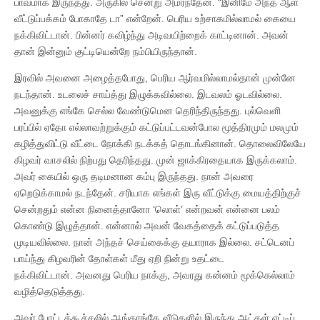
பாவமாக இருந்தது. அருகில் சென்று அமர்ந்தேன். “இனிமே அந்த ஆள்
வீட்டுப்பக்கம் போகாதே டா” என்றேன். பெரிய உற்சாகமில்லாமல் கையை
நக்கிவிட்டான். பின்னர் கவிழ்ந்து அடிவயிற்றைக் காட்டினான். அவன்
தான் இன்னும் குட்டியென்றே நம்பியிருந்தான்.
இரவில் அவனை அழைத்தபோது, பெரிய ஆர்வமில்லாமல்தான் முன்னே
நடந்தான். உடலைச் சாய்த்து இழுக்கவில்லை. இடவலம் ஓடவில்லை.
அவனுக்கு எங்கே செல்ல வேண்டுமென தெரிந்திருந்தது. புல்வெளி
பரப்பில் ஏதோ எல்லாவற்றுக்கும் கட்டுப்பட்டவன்போல மூத்திரமும் மலமும்
கழித்துவிட்டு வீட்டை நோக்கி நடக்கத் தொடங்கினான். தொலைவிலேயே
கிழவர் வாசலில் நிற்பது தெரிந்தது. முன் ஜாக்கிரதையாக இருக்கலாம்.
அவர் கையில் ஒரு தடிமனான கம்பு இருந்தது. நான் அவரை
ஏறெடுக்காமல் நடந்தேன். சரியாக எங்கள் இரு வீட்டுக்கு மையத்திற்குச்
சென்றதும் என்ன நினைத்தானோ ‘லொள்’ என்றவன் என்னை பலம்
கொண்டு இழுத்தான். என்னால் அவன் வேகத்தைக் கட்டுப்படுத்த
முடியவில்லை. நான் அந்தச் செய்கைக்கு தயாராக இல்லை. சட்டெனப்
பாய்ந்து கிழவரின் தோள்கள் மீது ஏறி நின்று உதட்டை
நக்கிவிட்டான். அவனது பெரிய நாக்கு, அவரது கன்னம் மூக்கெல்லாம்
வழித்தெடுத்தது.
அவர் போட்டக்கூச்சலில் ஆங்காங்கே வீடுகளில் இருந்து ஆட்கள் எட்டிப்