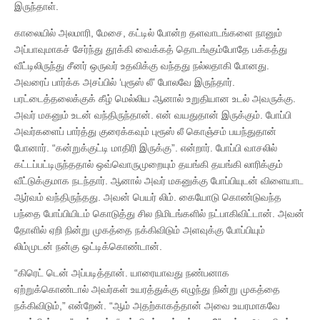
இருந்தாள்.
காலையில் அலமாரி, மேசை, கட்டில் போன்ற தளவாடங்களை நானும்
அப்பாவுமாகச் சேர்ந்து தூக்கி வைக்கத் தொடங்கும்போதே பக்கத்து
வீட்டிலிருந்து சீனர் ஒருவர் உதவிக்கு வந்தது நல்லதாகி போனது.
அவரைப் பார்க்க அசப்பில் ‘புரூஸ் லீ’ போலவே இருந்தார்.
பரட்டைத்தலைக்குக் கீழ் மெல்லிய ஆனால் உறுதியான உடல் அவருக்கு.
அவர் மகனும் உடன் வந்திருந்தான். என் வயதுதான் இருக்கும். போப்பி
அவர்களைப் பார்த்து குரைக்கவும் புரூஸ் லீ கொஞ்சம் பயந்துதான்
போனார். “கன்றுக்குட்டி மாதிரி இருக்கு”. என்றார். போப்பி வாசலில்
கட்டப்பட்டிருந்ததால் ஒவ்வொருமுறையும் தயங்கி தயங்கி லாரிக்கும்
வீட்டுக்குமாக நடந்தார். ஆனால் அவர் மகனுக்கு போப்பியுடன் விளையாட
ஆர்வம் வந்திருந்தது. அவன் பெயர் லிம். கையோடு கொண்டுவந்த
பந்தை போப்பியிடம் கொடுத்து சில நிமிடங்களில் நட்பாகிவிட்டான். அவன்
தோளில் ஏறி நின்று முகத்தை நக்கிவிடும் அளவுக்கு போப்பியும்
லிம்முடன் நன்கு ஒட்டிக்கொண்டான்.
“கிரெட் டென் அப்படித்தான். யாரையாவது நண்பனாக
ஏற்றுக்கொண்டால் அவர்கள் உயரத்துக்கு எழுந்து நின்று முகத்தை
நக்கிவிடும்,” என்றேன். “ஆம் அதற்காகத்தான் அவை உயரமாகவே