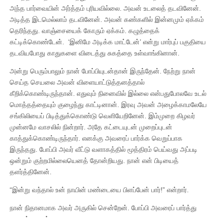
அந்த பார்வையின் அர்த்தம் புரியவில்லை. அவன் உடலைத் தடவினேன்.
அடித்த இடமெல்லாம் தடவினேன். அவன் கண்களில் இன்னமும் ஏக்கம்
தெரிந்தது. வாஞ்சையைக் கோரும் ஏக்கம். கழுத்தைக்
கட்டிக்கொண்டேன். ‘இனிமே அடிக்க மாட்டேன்’ என்று மார்புப் பகுதியை
தடவியபோது காதுகளை விடைத்து சுகத்தை உள்வாங்கினான்.
அன்று பெரும்பாலும் நான் போப்பியுடன்தான் இருந்தேன். நேற்று நான்
செய்த செயலை அவன் விளையாட்டுத்தனத்தால்
கீறிக்கொண்டிருந்தான். எதுவும் நினைவில் இல்லை என்பதுபோலவே உடல்
மொத்தத்தையும் குழைந்து காட்டினான். இரவு அவன் அழைக்காமலேயே
சங்கிலியைப் பிடித்துக்கொண்டு வெளியேறினேன். இம்முறை கிழவர்
முன்னமே வாசலில் நின்றார். அதே கட்டையுடன் முறைப்புடன்
காத்துக்கொண்டிருந்தார். எனக்கு அவரைப் பார்க்க வெறுப்பாக
இருந்தது. போப்பி அவர் வீட்டு வளாகத்தில் மூத்திரம் பெய்வது அப்படி
ஒன்றும் குற்றமில்லையெனத் தோன்றியது. நான் என் பிடியைத்
தளர்த்தினேன்.
“இன்று வந்தால் உன் நாயின் மண்டையை பிளப்பேன் பார்!” என்றார்.
நான் நிதானமாக அவர் அருகில் சென்றேன். போப்பி அவரைப் பார்த்து