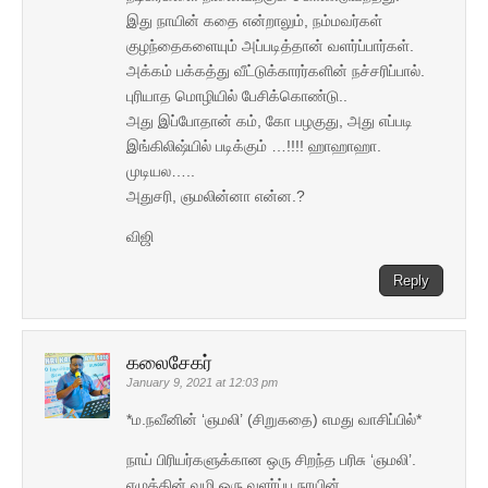
இது நாயின் கதை என்றாலும், நம்மவர்கள்
குழந்தைகளையும் அப்படித்தான் வளர்ப்பார்கள்.
அக்கம் பக்கத்து வீட்டுக்காரர்களின் நச்சரிப்பால்.
புரியாத மொழியில் பேசிக்கொண்டு..
அது இப்போதான் கம், கோ பழகுது, அது எப்படி
இங்கிலிஷ்யில் படிக்கும் …!!!! ஹாஹாஹா.
முடியல…..
அதுசரி, ஞமலின்னா என்ன.?
விஜி
Reply
கலைசேகர்
January 9, 2021 at 12:03 pm
*ம.நவீனின் ‘ஞமலி’ (சிறுகதை) எமது வாசிப்பில்*
நாய் பிரியர்களுக்கான ஒரு சிறந்த பரிசு ‘ஞமலி’.
எழுத்தின் வழி ஒரு வளர்ப்பு நாயின்