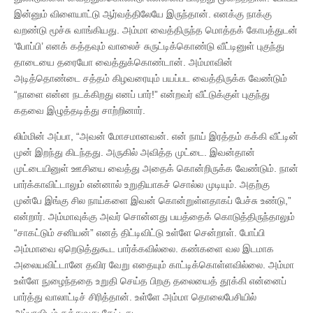
இன்னும் விளையாட்டு ஆர்வத்திலேயே இருந்தான். எனக்கு நாக்கு
வறண்டு மூச்சு வாங்கியது. அம்மா வைத்திருந்த மொத்தக் கோபத்துடன்
‘போப்பி’ எனக் கத்தவும் வாலைச் சுருட்டிக்கொண்டு வீட்டினுள் புகுந்து
தாடையை தரையோ வைத்துக்கொண்டான். அம்மாவின்
அடித்தொண்டை சத்தம் கிழவரையும் பயப்பட வைத்திருக்க வேண்டும்
“நாளை என்ன நடக்கிறது எனப் பார்!” என்றவர் வீட்டுக்குள் புகுந்து
கதவை இழுத்தடித்து சாற்றினார்.
லிம்மின் அப்பா, “அவன் மோசமானவன். என் நாய் இரத்தம் கக்கி வீட்டின்
முன் இறந்து கிடந்தது. அருகில் அவித்த முட்டை. இவன்தான்
முட்டையினுள் ஊசியை வைத்து அதைக் கொன்றிருக்க வேண்டும். நான்
பார்க்காவிட்டாலும் என்னால் உறுதியாகச் சொல்ல முடியும். அதற்கு
முன்பே இங்கு சில நாய்களை இவன் கொன்றுள்ளதாகப் பேச்சு உண்டு,”
என்றார். அம்மாவுக்கு அவர் சொன்னது பயத்தைக் கொடுத்திருந்தாலும்
“சாகட்டும் சனியன்” எனத் திட்டிவிட்டு உள்ளே சென்றாள். போப்பி
அம்மாவை ஏறெடுத்துகூட பார்க்கவில்லை. கண்களை வல இடமாக
அலையவிட்டானே தவிர வேறு எதையும் காட்டிக்கொள்ளவில்லை. அம்மா
உள்ளே நுழைந்ததை உறுதி செய்த பிறகு தலையைத் தூக்கி என்னைப்
பார்த்து வாலாட்டிச் சிரித்தான். உள்ளே அம்மா தொலைபேசியில்
அப்பாவிடம் கத்துவது கேட்டது.