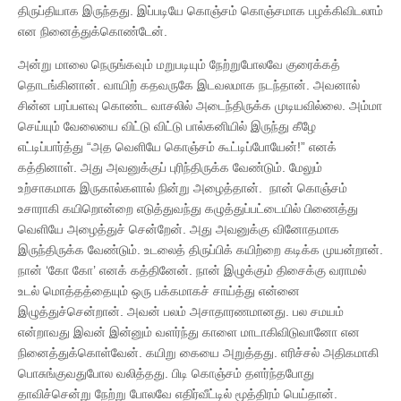
திருப்தியாக இருந்தது. இப்படியே கொஞ்சம் கொஞ்சமாக பழக்கிவிடலாம்
என நினைத்துக்கொண்டேன்.
அன்று மாலை நெருங்கவும் மறுபடியும் நேற்றுபோலவே குரைக்கத்
தொடங்கினான். வாயிற் கதவருகே இடவலமாக நடந்தான். அவனால்
சின்ன பரப்பளவு கொண்ட வாசலில் அடைந்திருக்க முடியவில்லை. அம்மா
செய்யும் வேலையை விட்டு விட்டு பால்கனியில் இருந்து கீழே
எட்டிப்பார்த்து “அத வெளியே கொஞ்சம் கூட்டிப்போயேன்!” எனக்
கத்தினாள். அது அவனுக்குப் புரிந்திருக்க வேண்டும். மேலும்
உற்சாகமாக இருகால்களால் நின்று அழைத்தான். நான் கொஞ்சம்
உசாராகி கயிறொன்றை எடுத்துவந்து கழுத்துப்பட்டையில் பிணைத்து
வெளியே அழைத்துச் சென்றேன். அது அவனுக்கு வினோதமாக
இருந்திருக்க வேண்டும். உடலைத் திருப்பிக் கயிற்றை கடிக்க முயன்றான்.
நான் ‘கோ கோ’ எனக் கத்தினேன். நான் இழுக்கும் திசைக்கு வராமல்
உடல் மொத்தத்தையும் ஒரு பக்கமாகச் சாய்த்து என்னை
இழுத்துச்சென்றான். அவன் பலம் அசாதாரணமானது. பல சமயம்
என்றாவது இவன் இன்னும் வளர்ந்து காளை மாடாகிவிடுவானோ என
நினைத்துக்கொள்வேன். கயிறு கையை அறுத்தது. எரிச்சல் அதிகமாகி
பொசுங்குவதுபோல வலித்தது. பிடி கொஞ்சம் தளர்ந்தபோது
தாவிச்சென்று நேற்று போலவே எதிர்வீட்டில் மூத்திரம் பெய்தான்.