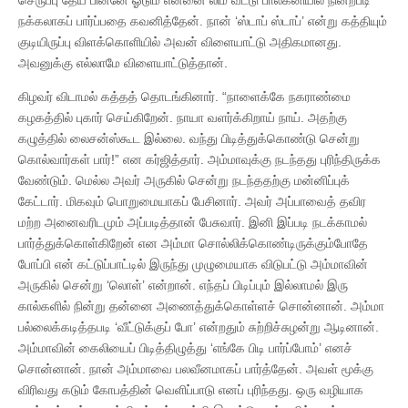
நக்கலாகப் பார்ப்பதை கவனித்தேன். நான் ‘ஸ்டாப் ஸ்டாப்’ என்று கத்தியும்
குடியிருப்பு விளக்கொளியில் அவன் விளையாட்டு அதிகமானது.
அவனுக்கு எல்லாமே விளையாட்டுத்தான்.
கிழவர் விடாமல் கத்தத் தொடங்கினார். “நாளைக்கே நகராண்மை
கழகத்தில் புகார் செய்கிறேன். நாயா வளர்க்கிறாய் நாய். அதற்கு
கழுத்தில் லைசன்ஸ்கூட இல்லை. வந்து பிடித்துக்கொண்டு சென்று
கொல்வார்கள் பார்!” என கர்ஜித்தார். அம்மாவுக்கு நடந்தது புரிந்திருக்க
வேண்டும். மெல்ல அவர் அருகில் சென்று நடந்ததற்கு மன்னிப்புக்
கேட்டார். மிகவும் பொறுமையாகப் பேசினார். அவர் அப்பாவைத் தவிர
மற்ற அனைவரிடமும் அப்படித்தான் பேசுவார். இனி இப்படி நடக்காமல்
பார்த்துக்கொள்கிறேன் என அம்மா சொல்லிக்கொண்டிருக்கும்போதே
போப்பி என் கட்டுப்பாட்டில் இருந்து முழுமையாக விடுபட்டு அம்மாவின்
அருகில் சென்று ‘லொள்’ என்றான். எந்தப் பிடிப்பும் இல்லாமல் இரு
கால்களில் நின்று தன்னை அணைத்துக்கொள்ளச் சொன்னான். அம்மா
பல்லைக்கடித்தபடி ‘வீட்டுக்குப் போ’ என்றதும் சுற்றிச்சுழன்று ஆடினான்.
அம்மாவின் கைலியைப் பிடித்திழுத்து ‘எங்கே பிடி பார்ப்போம்’ எனச்
சொன்னான். நான் அம்மாவை பலவீனமாகப் பார்த்தேன். அவள் மூக்கு
விரிவது கடும் கோபத்தின் வெளிப்பாடு எனப் புரிந்தது. ஒரு வழியாக