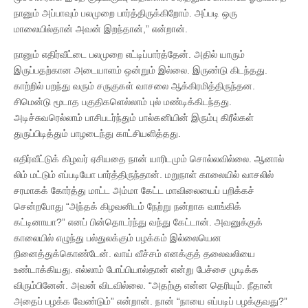
நானும் அப்பாவும் பலமுறை பார்த்திருக்கிறோம். அப்படி ஒரு
மாலையில்தான் அவன் இறந்தான்,” என்றான்.
நானும் எதிர்வீட்டை பலமுறை எட்டிப்பார்த்தேன். அதில் யாரும்
இருப்பதற்கான அடையாளம் ஒன்றும் இல்லை. இருண்டு கிடந்தது.
காற்றில் பறந்து வரும் சருகுகள் வாசலை ஆக்கிரமித்திருந்தன.
சிமென்டு மூடாத பகுதிகளெல்லாம் புல் மண்டிக்கிடந்தது.
அடிச்சுவரெல்லாம் பாசிபடர்ந்தும் பால்கனியின் இரும்பு கிரீல்கள்
துருப்பிடித்தும் பாழடைந்து காட்சியளித்தது.
எதிர்வீட்டுக் கிழவர் ஏசியதை நான் யாரிடமும் சொல்லவில்லை. ஆனால்
லிம் மட்டும் எப்படியோ பார்த்திருந்தான். மறுநாள் காலையில் வாசலில்
சரமாகக் கோர்த்து மாட்ட அம்மா கேட்ட மாவிலையைப் பறிக்கச்
சென்றபோது “அந்தக் கிழவனிடம் நேற்று நன்றாக வாங்கிக்
கட்டினாயா?” எனப் பின்தொடர்ந்து வந்து கேட்டான். அவனுக்குக்
காலையில் எழுந்து பல்துலக்கும் பழக்கம் இல்லையென
நினைத்துக்கொண்டேன். வாய் வீச்சம் எனக்குத் தலைவலியை
உண்டாக்கியது. எல்லாம் போப்பியால்தான் என்று பேச்சை முடிக்க
விரும்பினேன். அவன் விடவில்லை. “அதற்கு என்ன தெரியும். நீதான்
அதைப் பழக்க வேண்டும்” என்றான். நான் “நாயை எப்படிப் பழக்குவது?”