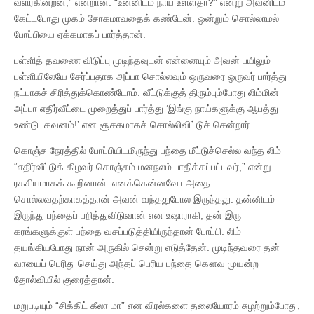
வளர்கின்றன,” என்றான். “உன்னிடம் நாய் உள்ளதா?” என்று அவனிடம்
கேட்டபோது முகம் சோகமாவதைக் கண்டேன். ஒன்றும் சொல்லாமல்
போப்பியை ஏக்கமாகப் பார்த்தான்.
பள்ளித் தவணை விடுப்பு முடிந்தவுடன் என்னையும் அவன் பயிலும்
பள்ளியிலேயே சேர்ப்பதாக அப்பா சொல்லவும் ஒருவரை ஒருவர் பார்த்து
நட்பாகச் சிரித்துக்கொண்டோம். வீட்டுக்குத் திரும்பும்போது லிம்மின்
அப்பா எதிர்வீட்டை முறைத்துப் பார்த்து ‘இங்கு நாய்களுக்கு ஆபத்து
உண்டு. கவனம்!’ என சூசகமாகச் சொல்லிவிட்டுச் சென்றார்.
கொஞ்ச நேரத்தில் போப்பியிடமிருந்து பந்தை மீட்டுச்செல்ல வந்த லிம்
“எதிர்வீட்டுக் கிழவர் கொஞ்சம் மனநலம் பாதிக்கப்பட்டவர்,” என்று
ரகசியமாகக் கூறினான். எனக்கென்னவோ அதை
சொல்லவதற்காகத்தான் அவன் வந்ததுபோல இருந்தது. தன்னிடம்
இருந்து பந்தைப் பறித்துவிடுவான் என உஷாராகி, தன் இரு
கரங்களுக்குள் பந்தை வசப்படுத்தியிருந்தான் போப்பி. லிம்
தயங்கியபோது நான் அருகில் சென்று எடுத்தேன். முடிந்தவரை தன்
வாயைப் பெரிது செய்து அந்தப் பெரிய பந்தை கௌவ முயன்ற
தோல்வியில் குரைத்தான்.
மறுபடியும் “சிக்கிட் கீலா மா” என விரல்களை தலையோரம் சுழற்றும்போது,