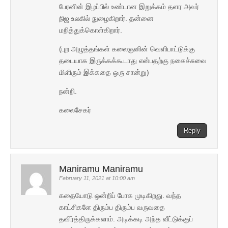
பேரனின் இழப்பில் உண்டான இறுக்கம் தளர அவர்
நிஜ உலகில் நுழைகிறார். தன்னை
மறித்துக்கொள்கிறார்.
(புற அழுத்தங்கள் கலைஞனின் வெளிபாட்டுக்கு
தடையாக இருக்கக்கூடாது என்பதற்கு நகைச்சுவை
மிளிரும் இக்கதை ஒரு சான்று)
நன்றி.
கலைசேகர்
Reply
Maniramu Maniramu
February 11, 2021 at 10:00 am
கதையோடு ஒன்றிப் போக முடிகிறது. வந்த
காட்சிகளே திரும்ப திரும்ப வருவதை
தவிர்த்திருக்கலாம். அடிக்கடி அந்த வீட்டுக்குப்