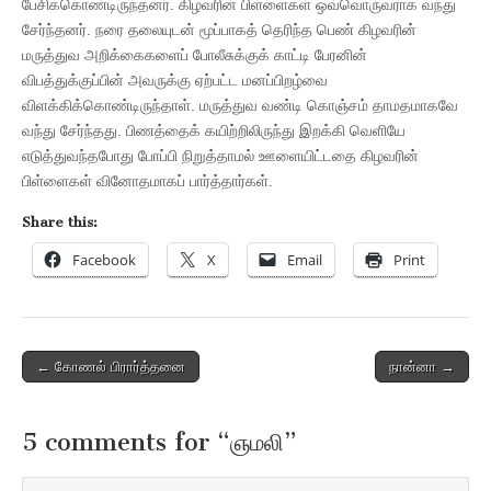
பேசிக்கொண்டிருந்தனர். கிழவரின் பிள்ளைகள் ஒவ்வொருவராக வந்து
சேர்ந்தனர். நரை தலையுடன் மூப்பாகத் தெரிந்த பெண் கிழவரின்
மருத்துவ அறிக்கைகளைப் போலீசுக்குக் காட்டி பேரனின்
விபத்துக்குப்பின் அவருக்கு ஏற்பட்ட மனப்பிறழ்வை
விளக்கிக்கொண்டிருந்தாள். மருத்துவ வண்டி கொஞ்சம் தாமதமாகவே
வந்து சேர்ந்தது. பிணத்தைக் கயிற்றிலிருந்து இறக்கி வெளியே
எடுத்துவந்தபோது போப்பி நிறுத்தாமல் ஊளையிட்டதை கிழவரின்
பிள்ளைகள் வினோதமாகப் பார்த்தார்கள்.
Share this:
Facebook
X
Email
Print
Post
← கோணல் பிரார்த்தனை
நான்னா →
navigation
5 comments for “
ஞமலி
”