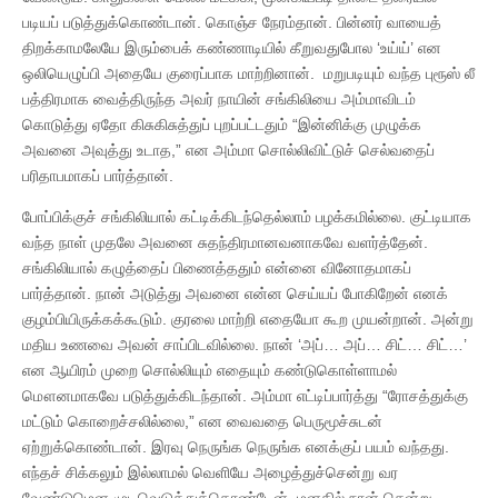
படியப் படுத்துக்கொண்டான். கொஞ்ச நேரம்தான். பின்னர் வாயைத்
திறக்காமலேயே இரும்பைக் கண்ணாடியில் கீறுவதுபோல ‘உய்ய்’ என
ஒலியெழுப்பி அதையே குரைப்பாக மாற்றினான். மறுபடியும் வந்த புரூஸ் லீ
பத்திரமாக வைத்திருந்த அவர் நாயின் சங்கிலியை அம்மாவிடம்
கொடுத்து ஏதோ கிசுகிசுத்துப் புறப்பட்டதும் “இன்னிக்கு முழுக்க
அவனை அவுத்து உடாத,” என அம்மா சொல்லிவிட்டுச் செல்வதைப்
பரிதாபமாகப் பார்த்தான்.
போப்பிக்குச் சங்கிலியால் கட்டிக்கிடந்தெல்லாம் பழக்கமில்லை. குட்டியாக
வந்த நாள் முதலே அவனை சுதந்திரமானவனாகவே வளர்த்தேன்.
சங்கிலியால் கழுத்தைப் பிணைத்ததும் என்னை வினோதமாகப்
பார்த்தான். நான் அடுத்து அவனை என்ன செய்யப் போகிறேன் எனக்
குழம்பியிருக்கக்கூடும். குரலை மாற்றி எதையோ கூற முயன்றான். அன்று
மதிய உணவை அவன் சாப்பிடவில்லை. நான் ‘அப்… அப்… சிட்… சிட்…’
என ஆயிரம் முறை சொல்லியும் எதையும் கண்டுகொள்ளாமல்
மௌனமாகவே படுத்துக்கிடந்தான். அம்மா எட்டிப்பார்த்து “ரோசத்துக்கு
மட்டும் கொறைச்சலில்லை,” என வைவதை பெருமூச்சுடன்
ஏற்றுக்கொண்டான். இரவு நெருங்க நெருங்க எனக்குப் பயம் வந்தது.
எந்தச் சிக்கலும் இல்லாமல் வெளியே அழைத்துச்சென்று வர
வேண்டுமென முடிவெடுத்துக்கொண்டேன். மனதில் நான் சென்று