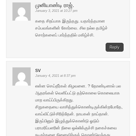
முனியாண்டி ராஜ்.
January 3, 2021 at 10:27 pm
கதை சிறப்பாக இருந்தது. யதார்த்தமான
சம்பவங்களின் கோர்வை. சில நல்ல தமிழ்ச்
சொற்களைப் பார்த்ததில் மகிழ்ச்சி.
Reply
sv
January 4, 2021 at 8:37 pm
என்ன செய்தீர்கள் கிழவனை. ? தோண்டினால் பல
ஆதரங்கள் வெளிப்பட்டு தற்கொலை கொலையாக
மாற வாய்ப்பிருக்கிறது.
சிறுகதையை வாசித்துக்கொண்டிருக்கின்றபோதே,
வாய்விட்டுச்சிரித்தேன். நாயகன் நாய்தான்.
இருப்பினும் இழுத்துக்கொண்டு ஓடும்
பராமரிப்பளரின் நிலை ஒல்லிக்குச்சி நகைச்சுவை
நடிகர்களை நினைவிற்குக் கொண்டுவந்தது.