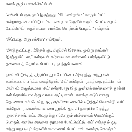
எனக் குழப்பமாகக்கேட்டேன்.
“என்னிடம் ஒரு நாய் இருந்தது. ‘சிட்’ என்றால் உட்காரும். ‘ஈட்’
என்றால்தான் சாப்பிடும். ‘கம்’ என்றால் அருகில் வரும். ‘கோ’ என்றால்
போய்விடும். சுருக்கமான நான்கே சொற்கள் போதும்,” என்றான்.
“இப்போது அது எங்கே?”என்றேன்.
“இறந்துவிட்டது. இந்தக் குடியிருப்பில் இதோடு மூன்று நாய்கள்
இறந்துவிட்டன,” என்றவன் கூர்மையாக என்னைப் பார்த்துவிட்டு
தலையைத் தொங்க போட்டபடி நடந்துபோனான்.
நான் வீட்டுக்குத் திரும்பியதும் போப்பியை அழைத்து வந்து என்
கண்களைப் பார்க்க வைத்தேன். ‘சிட்’ என்றேன். முகத்தை நக்கினான்.
மீண்டும் அழுத்தமாக ‘சிட்’ என்றபோது இரு முன்னங்கால்களைத் தூக்கி
என் தோளில் வைத்து வாலை ஆட்டினான். எனக்கு கடுப்பானது.
தொலைவாகச் சென்று ஒரு குச்சியை கையில் எடுத்துக்கொண்டு ‘கம்’
என்றேன். முன்னங்கால்களை தூக்கி தூக்கி தரையில் அடித்து
குரைத்தான். கம்பு அவனுக்கு எப்போதும் எரிச்சலைக் கொடுக்கும்
பொருள். எனவே அதனை தூரமாக போட்டுவிட்டு ‘கம்’ என்றதும் ஓடி
வந்து மறுபடியும் தோளில் கைகளைப் போட்டான். எனக்கு கொஞ்சம்