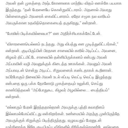
அவன் தன் முகத்தை அஷ்டகோணலாக மாற்றிய விதம் எனக்கே பயமாக
இருந்தது. “தன் பேரனையே கொன்றுவிட்டாராம். அதனால் அவரது
பிள்ளைகளும் அவரைக் கைவிட்டனராம். ஏதோ சமூக நல வாரியம்
அவருக்கான உதவித்தொகையைத் தருகிறது,” என்றான்.
“போலிஸ் பிடிக்கவில்லையா?” என அதிர்ச்சியாகக்கேட்டேன்.
“விசாரணையெல்லாம் நடந்தது. அது விபத்து என முடித்துவிட்டார்கள்,”
என்றான். குடியிருப்பின் பிரதான சாலையில் காரில் அடிப்பட்ட அவனை,
கிழவர் திட்டமிட்டே சாலையில் தள்ளியிருக்கலாம் என்பது அவன்
அப்பாவின் வழி அவனுக்குக் கிடைத்த ஊகங்கள். அவனும் அவன்
அப்பாவுடன் சென்று அடிபட்ட சிறுவனைக் கண்டதாகக் கூறினான்.
உயிர்போகும் நிலையில் அவன் உடல் எப்படி வெட்டி வெட்டி இழுத்தது
என்பதை ஒரு பக்க தோளோடு முகத்தையும் உலுக்கி, செய்து
காண்பித்தவன் “அப்போதுகூட கிழவர் அழவில்லை… பைத்தியம்”
என்றான்.
“எல்லாரும் பேரன் இறந்ததால்தான் அவருக்கு புத்தி சுவாதீனம்
இல்லாமல்போய்விட்டது என்கிறார்கள். உண்மையில் அதற்கு முன்பிருந்தே
அவருக்குக் கிறுக்குப் பிடித்திருந்தது. ஏழுவயதுப் பேரனுடன்
மூச்சிரைக்க இதே குடியிருப்பு வீதிகளில் சிரித்துக்கொண்டே ஓடுவதை