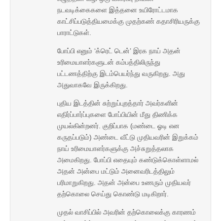
நடவடிக்கைகளை இத்தனை உயிரோட்டமாக
காட்சிப்படுத்தியமைக்கு முதற்கண் கதாசிரியருக்கு
பாராட்டுகள்.
போப்பி எனும் ‘க்ரெட் டென்’ இரக நாய் அதன்
உரிமையாளர்களுடன் கம்பத்திலிருந்து
பட்டணத்திற்கு இடம்பெயர்ந்து வருகிறது. அது
அதுவாகவே இருக்கிறது.
புதிய இடத்தின் சுற்றுப்புறத்தார் அவர்களின்
எதிர்ப்பார்ப்புகளை போப்பியின் மீது திணிக்க
முயல்கின்றனர். குறிப்பாக (மண்டை ஓடி என
கருதப்படும்) அண்டை வீட்டு முதியவரின் இறுக்கம்
நாய் உரிமையாளர்களுக்கு அச்சுறுத்தலாக
அமைகிறது. போப்பி எதையும் கண்டுக்கொள்ளாமல்
அதன் அன்பை மட்டும் அனைவரிடத்திலும்
பரிமாறுகிறது. அதன் அன்பை உணரும் முதியவர்
தற்கொலை செய்து கொண்டு மடிகிறார்.
முதல் வாசிப்பில் அவரின் தற்கொலைக்கு காரணம்