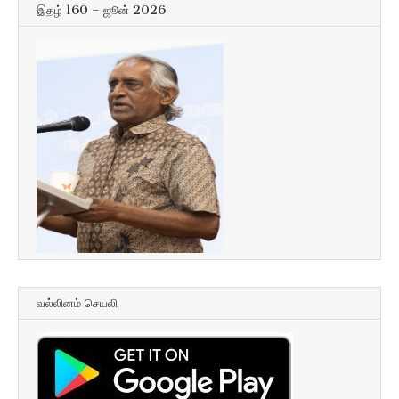
இதழ் 160 – ஜூன் 2026
வல்லினம் செயலி