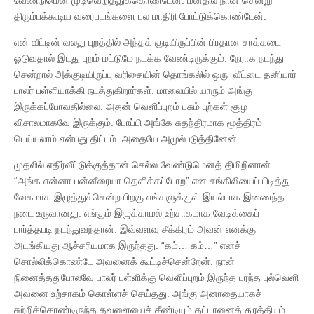
திரும்பக்கூடிய வரைபடங்களை பல மாதிரி போட்டுக்கொண்டேன்.
என் வீட்டின் வலது புறத்தில் அந்தக் குடியிருப்பின் பிரதான சாக்கடை
ஓடுவதால் இடது புறம் மட்டுமே நடக்க வேண்டிருக்கும். நேராக நடந்து
சென்றால் அக்குடியிருப்பு வரிசையின் தொங்கலில் ஒரு வீட்டை தனியார்
பாலர் பள்ளியாக்கி நடத்துகிறார்கள். மாலையில் யாரும் அங்கு
இருக்கப்போவதில்லை. அதன் வெளிப்புறம் பசும் புற்கள் சூழ
விசாலமாகவே இருக்கும். போப்பி அங்கே சுதந்திரமாக மூத்திரம்
பெய்யலாம் என்பது திட்டம். அதையே அமுல்படுத்தினேன்.
முதலில் எதிர்வீட்டுக்குத்தான் செல்ல வேண்டுமெனத் திமிறினான்.
“அங்க என்னா பன்னீரையா தெளிக்கப்போற” என சங்கிலியைப் பிடித்து
வேகமாக இழுத்துச்சென்ற பிறகு எங்களுக்குள் இயல்பாக இணைந்த
நடை உருவானது. எங்கும் இழுக்காமல் உற்சாகமாக வேடிக்கைப்
பார்த்தபடி நடந்துவந்தான். இவ்வளவு சீக்கிரம் அவன் எனக்கு
அடங்கியது ஆச்சரியமாக இருந்தது. “கம்… கம்…” எனச்
சொல்லிக்கொண்டே அவனைக் கூட்டிச்சென்றேன். நான்
நினைத்ததுபோலவே பாலர் பள்ளிக்கு வெளிப்புறம் இருந்த பரந்த புல்வெளி
அவனை உற்சாகம் கொள்ளச் செய்தது. அங்கு அனாதையாகச்
சுற்றிக்கொண்டிருந்த தவளையைச் சீண்டியும் தட்டானைத் துரத்தியும்