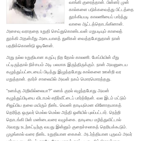
வாங்கி குரைத்தான். பின்னர் முன்
கால்களை படுக்கவைத்து பிட்டத்தை
தூக்கியபடி காலணியைப் பார்த்து
வாலை ஆட்டத்தொடங்கினான்.
அசைவு வராததை உறுதி செய்துகொண்டவன் மறுபடியும் காலைத்
தூக்கி அதன்மீது அடையாளத் துளிகள் வைத்தபோதுதான் நான்
பதறிக்கொண்டு ஓடினேன்.
அது நல்ல உறுதியான கருப்பு நிற தோல் காலணி. போப்பியின் மீது
பட்டிருந்தால் நிச்சயம் அடி பலமாக இருந்திருக்கும். நான் அவனுடைய
கழுத்துப்பட்டையைப் பிடித்து இழுத்தபோது கால்களை ஊன்றி வர
மறுத்தான். தார்ச் சாலையில் அவன் நகம் மொரமொரத்தது.
“உனக்கு அறிவில்லையா?” எனக் குரல் எழுந்தபோது அவன்
கழுத்துப்பிடியை விடாமல் எதிர்வீட்டைப் பார்த்தேன். வல இடம் மட்டும்
சிலுப்பிய தலை மயிரும் நீண்ட வெண் தாடியுமென வினோதமாகத்
தெரிந்த ஒருவர் மெல்ல மெல்ல அந்தி ஒளியில் புலப்பட்டார். நெற்றி
தொடங்கி பின் மண்டைவரை வழுக்கை. தாடியை மழித்துவிட்டால்
அவரது உடற்கட்டிற்கு வயது இன்னும் குறைச்சலாகத் தெரியக்கூடும்.
முழங்கால் வரை நீண்ட உறுதியான கைகள். அடர்த்தியான புருவம் அவர்