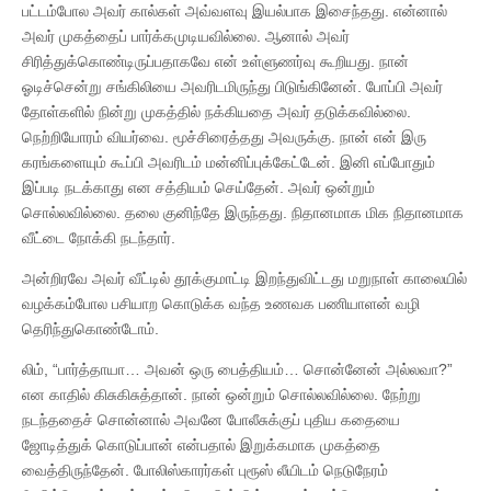
பட்டம்போல அவர் கால்கள் அவ்வளவு இயல்பாக இசைந்தது. என்னால்
அவர் முகத்தைப் பார்க்கமுடியவில்லை. ஆனால் அவர்
சிரித்துக்கொண்டிருப்பதாகவே என் உள்ளுணர்வு கூறியது. நான்
ஓடிச்சென்று சங்கிலியை அவரிடமிருந்து பிடுங்கினேன். போப்பி அவர்
தோள்களில் நின்று முகத்தில் நக்கியதை அவர் தடுக்கவில்லை.
நெற்றியோரம் வியர்வை. மூச்சிரைத்தது அவருக்கு. நான் என் இரு
கரங்களையும் கூப்பி அவரிடம் மன்னிப்புக்கேட்டேன். இனி எப்போதும்
இப்படி நடக்காது என சத்தியம் செய்தேன். அவர் ஒன்றும்
சொல்லவில்லை. தலை குனிந்தே இருந்தது. நிதானமாக மிக நிதானமாக
வீட்டை நோக்கி நடந்தார்.
அன்றிரவே அவர் வீட்டில் தூக்குமாட்டி இறந்துவிட்டது மறுநாள் காலையில்
வழக்கம்போல பசியாற கொடுக்க வந்த உணவக பணியாளன் வழி
தெரிந்துகொண்டோம்.
லிம், “பார்த்தாயா… அவன் ஒரு பைத்தியம்… சொன்னேன் அல்லவா?”
என காதில் கிசுகிசுத்தான். நான் ஒன்றும் சொல்லவில்லை. நேற்று
நடந்ததைச் சொன்னால் அவனே போலீசுக்குப் புதிய கதையை
ஜோடித்துக் கொடுப்பான் என்பதால் இறுக்கமாக முகத்தை
வைத்திருந்தேன். போலிஸ்காரர்கள் புரூஸ் லீயிடம் நெடுநேரம்