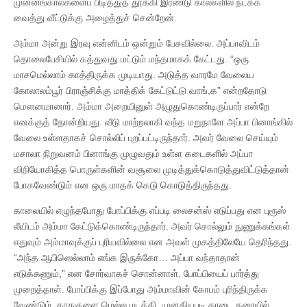
முன்னங்கால்களைப் பிடித்துத் தூக்கி இரண்டு கால்களில் நடக்க
வைத்து வீட்டுக்கு அழைத்துச் சென்றேன்.
அம்மா அன்று இரவு என்னிடம் ஒன்றும் பேசவில்லை. அப்பாவிடம்
தொலைபேசியில் கத்துவது மட்டும் மந்தமாகக் கேட்டது. “ஒரு
மாசமெல்லாம் காத்திருக்க முடியாது. அடுத்த வாரமே வேலைய
கோலாலம்பூர் பிராஞ்சிக்கு மாத்திக் கேட்டுட்டு வாங்,க” என்றதோடு
மௌனமானார். அம்மா அறையினுள் அழுதுகொண்டிருப்பார் என்றே
எனக்குத் தோன்றியது. வீடு மாற்றலாகி வந்த மறுநாளே அப்பா பினாங்கில்
வேலை உள்ளதாகச் சொல்லிப் புறப்பட்டிருந்தார். அவர் வேலை செய்யும்
மசாலா நிறுவனம் பினாங்கு முழுவதும் உள்ள கடைகளில் அப்பா
விநியோகித்த பொருள்களின் வசூலை முடித்துக்கொடுத்துவிட்டுத்தான்
போகவேண்டும் என ஒரு மாதக் கெடு கொடுத்திருந்தது.
காலையில் எழுந்தபோது போப்பிக்கு எப்படி லைசன்ஸ் எடுப்பது என புரூஸ்
லீயிடம் அம்மா கேட்டுக்கொண்டிருந்தார். அவர் சொல்லும் நுணுக்கங்கள்
எதுவும் அம்மாவுக்குப் புரியவில்லை என அவள் முகத்திலேயே தெரிந்தது.
“அந்த ஆபிஸெல்லாம் எங்க இருக்கோ… அப்பா வந்தாதான்
எடுக்கணும்,” என சோர்வாகச் சொன்னாள். போப்பியைப் பார்த்து
முறைத்தாள். போப்பிக்கு இப்போது அம்மாவின் கோபம் புரிந்திருக்க
வேண்டும். காதுகளை மெல்ல மடக்கி, முனகியபடி தாடை தரையில்