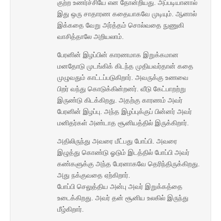
குற்ற உணர்ச்சியே என தோன்றியது. அப்படியானால்
இது ஒரு சாதாரண கதையாகவே முடியும். ஆனால்
இக்கதை வேறு அர்த்தம் சொல்வதை நுணுகி
வாசித்தாலே அறியலாம்.
பேரனின் இழப்பின் காரணமாக இறுக்கமான
மனதோடு முடங்கிக் கிடந்த முதியவர்தான் கதை
முழுவதும் காட்டப்படுகிறார். அவருக்கு உணவை
பிறர் வந்து கொடுக்கின்றனர். வீடு கேட்பாறற்று
இருண்டு கிடக்கிறது. அதற்கு காரணம் அவர்
பேரனின் இழப்பு. அந்த இழப்புக்குப் பின்னர் அவர்
மனிதர்கள் அண்டாத சூனியத்தில் இருக்கிறார்.
அதிலிருந்து அவரை மீட்பது போப்பி. அவரை
இழுத்து கொண்டு ஓடும் இடத்தில் போப்பி அவர்
கண்களுக்கு அந்த பேரனாகவே தெரிந்திருக்கிறது.
அது நக்குவதை ஏற்கிறார்.
போப்பி செலுத்திய அன்பு அவர் இறுக்கத்தை
உடைக்கிறது. அவர் தன் சூனிய உலகில் இருந்து
மீழ்கிறார்.