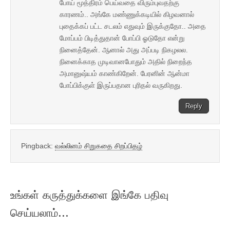
போய் மூத்திரம் பெய்வதை விரும்புவதற்கு
காரணம்.. அங்கே மண்ணுக்கடியில் கிழவனால்
புதைக்கப் பட்ட சடலம் எதுவும் இருக்குதோ.. அதை
மோப்பம் பிடித்துதான் போப்பி ஓடுதோ என்று
நினைத்தேன். ஆனால் அது அப்படி நிகழலல.
நினைக்காத முடிவானபோதும் அதில் நிறைந்த
அமானுஷ்யம் காண்கிறேன். பேரனின் ஆன்மா
போப்பிக்குள் இருப்பதான புரிதல் வருகிறது.
Reply
Pingback:
வல்லினம் சிறுகதை சிறப்பிதழ்
உங்கள் கருத்துக்களை இங்கே பதிவு
செய்யலாம்...