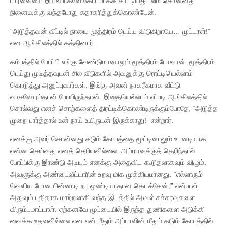
பார்வையை இயல்பாகவே கோபமாகக் காட்டியது. லிம் சொன்னது
நினைவுக்கு வந்தபோது சுதாகரித்துக்கொண்டேன்.
“அடுத்தவன் வீட்டில் நாயை மூத்திரம் பெய்ய விடுகிறாயே… முட்டாள்!”
என ஆங்கிலத்தில் கத்தினார்.
கம்பத்தில் போப்பி எங்கு வேண்டுமானாலும் மூத்திரம் போவான். மூத்திரம்
பெய்து முடித்தவுடன் சில வீடுகளில் அவனுக்கு ரொட்டியெல்லாம்
கொடுத்து அனுப்புவார்கள். இங்கு அவன் நாகரீகமாக வீட்டு
வாசலோரம்தான் போயிருந்தான். இதையெல்லாம் எப்படி ஆங்கிலத்தில்
சொல்வது எனச் சொற்களைத் திரட்டிக்கொண்டிருக்கும்போதே, “அடுத்த
முறை பார்த்தால் உன் நாய் உயிருடன் இருக்காது!” என்றார்.
எனக்கு அவர் சொன்னது கடும் கோபத்தை மூட்டினாலும் உடனடியாக
என்ன செய்வது எனத் தெரியவில்லை. அம்மாவுக்குத் தெரிந்தால்
போப்பிக்கு இரண்டு அடியும் எனக்கு அதைவிட கூடுதலாகவும் விழும்.
அவளுக்கு அண்டைவீட்டாரின் உறவு மிக முக்கியமானது. “எல்லாரும்
வெளிய போன பின்னாடி நா ஒண்டியாதான கெடக்கேன்,” என்பாள்.
அதுவும் புதிதாக மாற்றலாகி வந்த இடத்தில் அவள் சச்சரவுகளை
விரும்பமாட்டாள். ஏற்கனவே மூட்டையில் இருந்த துணிகளை அடுக்கி
வைக்க உதவவில்லை என என் மீதும் அப்பாவின் மீதும் கடும் கோபத்தில்