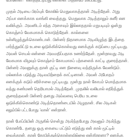
முதல் அடியை பிரம்புக் கோலில் மெதுவாகத்தான் அடித்தேன். அது
அப்பா எனக்காக வாங்கி வைத்தது. மெதுவாக அடித்தாலும் சுளீர் என
வலிக்கும். அவனிடம் எந்த அசைவும் இல்லாததால் மறுபடியும் ஒன்று
கொஞ்சம் வேகமாகக் கொடுத்தேன். கால்களை
உள்ளிழுத்துக்கொண்டான். பின்னர் நிதானமாக அடிவிழுந்த இடத்தை
பார்த்துவிட்டு உடலை ஒடுக்கிக்கொள்வது எனக்குக் கடுப்பை மூட்டியது.
அவன் செயல் என்னை அவமதிப்பதாக உணர்ந்தேன். மூன்றாவது அடி
வேகமாக விழவும் கொஞ்சம் கோபமாகப் பற்களைக் காட்டி குரைத்தான்.
பின்னர் அவனுக்கு தான் குட்டி என நினைவு வந்திருக்க வேண்டும்.
மல்லாக்க படுத்து அடிவயிற்றைக் காட்டினான். அவன் அபோதம்
எனக்குக் கடும் எரிச்சலை மூட்டியது. மூன்று நாள் கோபம் மொத்தமாக
வந்து கண்மண் தெரியாமல் அடித்தேன். முதலில் வலியால் எதிர்த்துக்
குரைத்தவன் பின்னர் தனது அவ்வளவு பெரிய உடலை
ஒடுக்கிக்கொண்டு அடித்தொண்டையில் அழுதான். சில அடிகள்
எலும்பில் பட்டபோது ‘வாள்’ என்றான்.
நான் போப்பியின் அருகில் சென்று அமர்ந்தபோது அவனும் அமர்ந்து
கொண்டே தனது ஒரு கையை மட்டும் எடுத்து என் கால் மூட்டில்
வைத்தான். தான் கோபித்துக்கொள்ளவில்லை என்கிறானா? எனக்கு