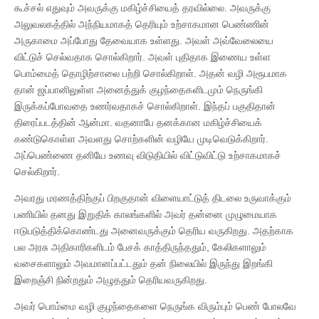
கூச்சல் எதுவும் அவருக்கு மகிழ்ச்சியைத் தரவில்லை. அவருக்கு
அலுவலகத்தில் அந்நியமாகத் தெரியும் உற்சாகமான பெண்ணின்
அருகாமை அப்போது தேவையாக உள்ளது. அவள் அவ்வேலையை
விட்டுச் செல்வதாக சொல்கிறார். அவள் புதிதாக இணைய உள்ள
பொம்மைத் தொழிற்சாலை பற்றி சொல்கிறாள். அதன் வழி அரூபமாக
தான் ஜப்பானிலுள்ள அனைத்துக் குழந்தைகளிடமும் நெருங்கி
இருக்கப்போவதை உணர்வதாகச் சொல்கிறாள். இந்தப் பகுதிதான்
திரைப்படத்தின் ஆன்மா. வதனாபே தனக்கான மகிழ்ச்சியைக்
கண்டுகொள்ள அவளது சொற்களின் வழியே முடிவெடுக்கிறார்.
அப்பெண்ணை தனியே உணவு விடுதியில் விட்டுவிட்டு உற்சாகமாகச்
செல்கிறார்.
அவரது மரணத்திற்குப் பிறகுதான் விளையாட்டுத் திடலை உருவாக்கும்
பணியில் தனது இறுதிக் காலங்களில் அவர் தன்னை முழுமையாக
ஈடுபடுத்திக்கொண்டது அனைவருக்கும் தெரிய வருகிறது. அதற்காக
பல அரசு அதிகாரிகளிடம் பேசக் காத்திருந்ததும், கேலிகளாலும்
வசைகளாலும் அவமானப்பட்டதும் தன் நிலையில் இருந்து இறங்கி
இறைஞ்சி நின்றதும் அழுததும் தெரியவருகிறது.
அவர் பொம்மை வழி குழந்தைகளை நெருங்க விரும்பும் பெண் போலவே