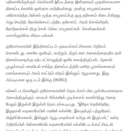
பதிவாகியிருக்கும் அகவெளி இப்படத்தை இன்றளவும் முதன்மையான
திரைப்படங்களில் ஒன்றாக மாற்றியுள்ளது. நான்கு சாமுராய்களை
பலிகொடுத்த பின்னர் மூத்த சாமுராய்க்கு ஒரு தரிசனம் கிடைக்கிறது.
அது வெற்றி, தோல்வியைப் பற்றிய தரிசனம். அவர் சொல்கிறார்,
தோற்றவர்கள் திருடர்கள் அல்ல; சாமுராய்கள். வென்றவர்கள்
பாசாங்குமிக்க கிராம மக்கள்.
குரோசாவாவின் இத்திரைப்படம் புறவயக்காட்சிகளை அதிகம்
கொண்டது. எனவே ஒளியும், காற்றும், நீரும் என அனைத்தையுமே தன்
திரைக்கதைக்கு ஏற்ப உட்செலுத்தி ஒளிர வைத்திருப்பார். ஆனால்
முழுக்கவும் உளவியல் சார்ந்த திரைப்படத்தில் மனித முகங்களையும்
மனங்களையும் அவர் காட்டும் விதம் இன்னும் ஆழமானது. இது
அப்படியான ஒரு படம் இகிரு (IKIRU)
எல்லாப் படங்களிலும் குரோசாவாவின் தொடக்கம் மிக முக்கியமானதாக
அமைந்திருக்கும். மையச் சிக்கலின் முடிச்சைக் காண்பித்து அதை
மேலும் இறுக்கி இறுக்கி தொடரக்கூடியது. “இதோ தெரிகிறதே,
இதுதான் வதனாபேயின் ஈரலின் எக்ஸ்ரே. இவருக்குப் புற்றுநோய்.
மிஞ்சிப்போனால், இன்னும் ஆறு மாதங்கள் உயிருடன் இருப்பார்,” என்ற
அறிவிப்பின் பின்னணியில் வதனாபேயின் எக்ஸ்ரே படக்காட்சியுடன்
தொடங்கும். உடல் ஒடிந்து மனம் தளர்ந்து வதனாபேயாகா நடித்துள்ளவர்