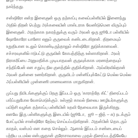
நகர்ந்தது.
சன்ஷிரோ என்ற இளைஞன் ஒரு தற்காப்பு கலைப்பள்ளியில் இணைந்து
அதில் திறன் பெற்று அக்கலையின் மாஸ்டராக வேண்டுமென விரும்பும்
இளைஞன். அதற்காக நகரத்துக்கு வரும் அவன் ஒரு ஜூடோ பள்ளியில்
ஷோகோரோ யானோ எனும் குருவைக் கண்டடைகிறான். திறமையும்
உறுதியான உடலும் கொண்டிருந்தாலும் சன்ஷிரோ துடுக்கானவன்.
சச்சரவுகளில் ஈடுபட்டு குருவின் கோபத்திற்கு உள்ளாகிறான். அவர்
நிராகரிப்பை அனுமதிக்க முடியாதவன் குருவுக்காக மரணத்தையும்
சந்திப்பேன் என சதுப்பு நில குளத்தில் குதிக்கிறான். அவ்விரவில்தான்
அவன் தன்னை உணர்கிறான். குருவிடம் மன்னிப்புக்கேட்டு மெல்ல மெல்ல
அப்பள்ளியின் முன்னணி மாணவனாக மாறுகிறான்.
முப்பது நிமிடங்களுக்குப் பிறகு இப்படம் ஒரு ‘காராத்தே கிட்’ திரைப்படம்
பார்ப்பதுபோல வேகமெடுக்கும். உள்ளூர் காவல் நிலைய ஊழியர்களுக்கு
பயிற்சி வழங்க தற்காப்பு பள்ளியின் உதவி தேவையாக இருக்கிறது.
எனவே இரு பள்ளிகளுக்கு இடையில் (ஜூடோ, ஜூ – ஜித் – சு) நடக்கும்
போட்டியில் சான்ஷிரோ தேர்வு செய்யப்படுகிறான். அதன்பின் தொடரும்
காதல், வன்மம் என கதை செல்லும். ஆனால் இப்படம் சண்டையைப்
பற்றிய படமல்ல என்பதுதான் குரோசாவாவை முதல் திரைப்படத்திலேயே