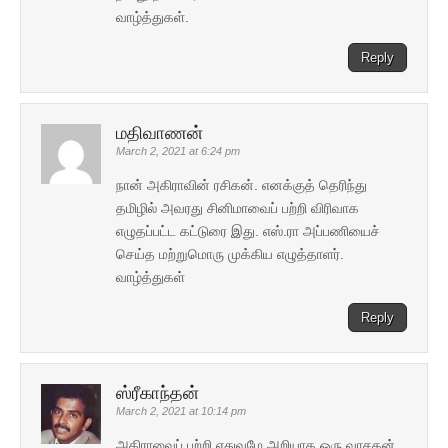
வாழ்த்துகள்.
Reply
மதிவாணன்
March 2, 2021 at 6:24 pm
நான் அகிராவின் ரசிகன். எனக்குத் தெரிந்து
தமிழில் அவரது சினிமாவைப் பற்றி விரிவாக
எழுதப்பட்ட கட்டுரை இது. எஸ்.ரா அப்பணியைச்
செய்த மற்றுமொரு முக்கிய எழுத்தாளர்.
வாழ்த்துகள்
Reply
ஸ்ரீகாந்தன்
March 2, 2021 at 10:14 pm
அகிராவைப் பற்றி எதுவுமே அறியாத ஒரு வாசகன்,