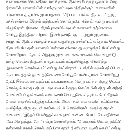
கணவனைக் கொன்றேன் என்கிறான். ஆனால் இதற்கு முற்றாக வேறு
நிலையில் மனைவியின் வாக்குமூலம் அமைந்திருக்கும். கணவனின்
பார்வையைத் தாங்க முடியாதவள், “அப்படிப் பார்க்காதீர்கள். அதற்கு
பதில் என்னை இந்தக் கத்தியால் கொன்றுபோடுங்கள்” என்று மயங்கி
விழுகிறாள். நினைவு திரும்புகையில் அவள் கணவன் தற்கொலை
செய்து இறந்திருக்கிறான். இவ்விரண்டுக்கும் முற்றும் முரணாக
சாமுராய் ஆவி சொல்லும் கதை வருகிறது. தன்னிடம் வல்லுறவு கொண்ட
திருடனிடமே தன் மனைவி ‘என்னை எங்காவது அழைத்துப் போ’ என்று
சொல்கிறாள். ஆனால் அதற்கு முன் என் கணவனைக் கொன்றுவிடு
என்று சொல்ல திருடன் சாமுராயைக் கட்டிலிலிருந்து விடுவித்து
“இவளைக் கொல்லவா?” என்று கேட்கிறான். பயத்தில் அவள் தப்பியோட,
அவமானத்தால் தான் தற்கொலை செய்துகொண்டதாகச் சொல்கிறது
ஆவி. இச்சம்பவத்தைப் பார்வையாளனாக நின்று பார்த்த விறகு வெட்டி
சொல்லும் கதை புதியது. அவளை வல்லுறவு செய்த பின் திருடன் அந்தப்
பெண்ணிடம் தன்னைக் கல்யாணம் செய்துகொள்ளும்படி கேட்கிறான்.
அவன் காதலில் விழுந்துவிட்டான். அவள் தன் கணவனின் கட்டுகளை
அவிழ்த்து திருடனுடன் சண்டையிடச் சொல்கிறாள். அதற்கு அவள்
கணவன், “இந்தப் பெண்ணுக்காக நான் சண்டை போடப் போவதில்லை.
நீயே அழைத்துப் போ,” என்று சொல்கிறான். “அவனைக் கொன்றுவிட்டு
என்னைச் சாகச் சொல். அப்போதுதான் நீ சரியான ஆண் மகன்” என்று