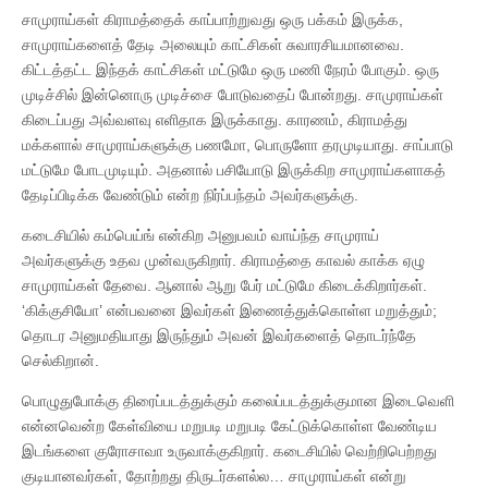
சாமுராய்கள் கிராமத்தைக் காப்பாற்றுவது ஒரு பக்கம் இருக்க,
சாமுராய்களைத் தேடி அலையும் காட்சிகள் சுவாரசியமானவை.
கிட்டத்தட்ட இந்தக் காட்சிகள் மட்டுமே ஒரு மணி நேரம் போகும். ஒரு
முடிச்சில் இன்னொரு முடிச்சை போடுவதைப் போன்றது. சாமுராய்கள்
கிடைப்பது அவ்வளவு எளிதாக இருக்காது. காரணம், கிராமத்து
மக்களால் சாமுராய்களுக்கு பணமோ, பொருளோ தரமுடியாது. சாப்பாடு
மட்டுமே போடமுடியும். அதனால் பசியோடு இருக்கிற சாமுராய்களாகத்
தேடிப்பிடிக்க வேண்டும் என்ற நிர்ப்பந்தம் அவர்களுக்கு.
கடைசியில் கம்பெய்ங் என்கிற அனுபவம் வாய்ந்த சாமுராய்
அவர்களுக்கு உதவ முன்வருகிறார். கிராமத்தை காவல் காக்க ஏழு
சாமுராய்கள் தேவை. ஆனால் ஆறு பேர் மட்டுமே கிடைக்கிறார்கள்.
‘கிக்குசியோ’ என்பவனை இவர்கள் இணைத்துக்கொள்ள மறுத்தும்;
தொடர அனுமதியாது இருந்தும் அவன் இவர்களைத் தொடர்ந்தே
செல்கிறான்.
பொழுதுபோக்கு திரைப்படத்துக்கும் கலைப்படத்துக்குமான இடைவெளி
என்னவென்ற கேள்வியை மறுபடி மறுபடி கேட்டுக்கொள்ள வேண்டிய
இடங்களை குரோசாவா உருவாக்குகிறார். கடைசியில் வெற்றிபெற்றது
குடியானவர்கள், தோற்றது திருடர்களல்ல… சாமுராய்கள் என்று