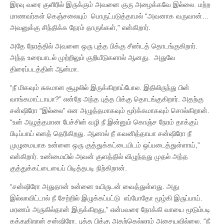
இரவு வரை குளிரில் இருக்கும் அவனை குரு அழைக்கவே இல்லை. மற்ற
மாணவர்கள் கெஞ்சலையும் பொருட்படுத்தாமல் “அவனாக வருவான்…
அவனுக்கு சிந்திக்க நேரம் தாருங்கள்,” என்கிறார்.
அதே நேரத்தில் அவனை ஒரு புத்த பிக்கு சீண்டத் தொடங்குகிறார்.
அந்த உரையாடல் முற்றிலும் குறியீடுகளால் ஆனது. அதுவே
திரைப்படத்தின் ஆன்மா.
“நீ மிகவும் சுகமான சூழலில் இருக்கிறாய்போல. இதிலிருந்து பின்
வாங்கமாட்டாயா?” என்றே அந்த புத்த பிக்கு தொடங்குகிறார். அதற்கு
சன்ஷிரோ “இல்லை” என அழுத்தமாகவும் மூர்க்கமாகவும் சொல்கிறான்.
“உன் அழுத்தமான பேச்சின் வழி நீ இன்னும் கொஞ்ச நேரம் தாக்குப்
பிடிப்பாய் எனத் தெரிகிறது. ஆனால் நீ கவனித்தாயா சன்ஷிரோ நீ
முழுமையாக உன்னை ஒரு குத்துக்கட்டையிடம் ஒப்படைத்துள்ளாய்,”
என்கிறார். உண்மையில் அவன் குளத்தில் விழுந்தது முதல் அந்த
குத்துக்கட்டையைப் பிடித்தபடி நிற்கிறான்.
“சன்ஷிரோ அதுதான் உன்னை உயிருடன் வைத்துள்ளது. அது
இல்லாவிட்டால் நீ சேற்றில் இழுக்கப்பட்டு எப்போதோ மூழ்கி இருப்பாய்.
மரணம் அருகில்தான் இருக்கிறது,” என்பவரை நோக்கி வாயை மூடும்படி
கத்துகிறான் சன்ஷிரோ. புத்த பிக்கு அதற்கெல்லாம் அசையவில்லை. “நீ