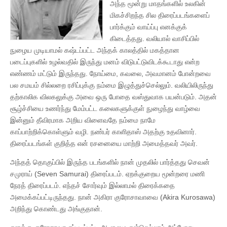
அந்த மூன்று மாதங்களில் உலகின்
மிகச்சிறந்த சில திரைப்படங்களைப்
பார்க்கும் வாய்ப்பு எனக்குக்
கிடைத்தது. வலியால் வாசிப்பில்
நுழைய முடியாமல் கஷ்டப்பட்ட அந்தக் காலத்தில் மகத்தான
படைப்புகளில் உழல்வதில் இருந்து மனம் விடுபட்டுவிடக்கூடாது என்ற
எண்ணம் மட்டும் இருந்தது. நோய்மை, கவலை, அவமானம் போன்றவை
பல சமயம் சில்லறை ரசிப்புக்கு நம்மை இழுத்துச்செல்லும். வலியிலிருந்து
தற்காலிக விலகலுக்கு அவை ஒரு போதை வஸ்துவாக பயன்படும். அதன்
சூழ்ச்சியை உணர்ந்து மேம்பட்ட கலைகளுக்குள் நுழைந்து வாழ்வை
இன்னும் தீவிரமாக அறிய விளைவதே நம்மை நாமே
காப்பாற்றிக்கொள்ளும் வழி. நண்பர் காளிதாஸ் அதற்கு உதவினார்.
திரைப்படங்கள் குறித்த என் ரசனையை மாற்றி அமைத்தவர் அவர்.
அந்தத் தொகுப்பில் இருந்த படங்களில் நான் முதலில் பார்த்தது செவன்
சமுராய் (Seven Samurai) திரைப்படம். ஏறக்குறைய மூன்றரை மணி
நேரத் திரைப்படம். எந்தச் சோர்வும் இல்லாமல் திரைக்கதை
அமைக்கப்பட்டிருந்தது. நான் அகிரா குரோசாவாவை (Akira Kurosawa)
அறிந்து கொண்டது அங்குதான்.