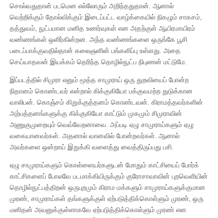
சொல்வதுதான் படமென எல்லோரும் அறிந்ததுதான். ஆனால்
வெற்றிக்கும் தோல்விக்கும் இடைப்பட்ட வாழ்க்கையில் நிகழும் சாகசம்,
தத்துவம், நுட்பமான மனித உணர்வுகள் என அதற்குள் ஆயிரமாயிரம்
வண்ணங்கள் ஒளிர்கின்றன. அந்த வண்ணங்களை ஒருங்கே பூசி
படைப்பாக்குவதில்தான் கலைஞனின் பங்களிப்பு உள்ளது. அதை
செய்யாதவன் இயக்கம் தெரிந்த தொழில்நுட்ப நிபுணன் மட்டுமே.
இப்படத்தில் சிமுரா எனும் மூத்த சாமுராய் ஒரு துறவியைப் போன்ற
நிதானம் கொண்டவர் என்றால் கிக்குகியோ பக்குவமற்ற துடுக்கான
வாலிபன். கொஞ்சம் கிறுக்குத்தனம் கொண்டவன். கிராமத்தவர்களின்
அற்பத்தனங்களுக்கு கிக்குகியோ காட்டும் முகமும் சிமுராவின்
அணுகுமுறையும் வெவ்வேறனாவை. அப்படி ஏழு சாமுராய்களும் ஏழு
வகையானவர்கள். அதனால் வானவில் போன்றவர்கள். ஆனால்
அவர்களை ஒன்றாய் இறுக்கி வளைத்து வைத்திருப்பது பசி.
ஏழு சாமுராய்களும் கொள்ளையர்களுடன் மோதும் காட்சியைப் போர்க்
காட்சிகளைப் போலவே படமாக்கியிருக்கும் குரோசாவாவின் புறவெளியின்
தொழில்நுட்பத்திறன் ஒருபுறமும் கிராம மக்களும் சாமுராய்களுக்குமான
முரண், சாமுராய்கள் தங்களுக்குள் ஏற்படுத்திக்கொள்ளும் முரண், ஒரு
மனிதன் அவனுக்குள்ளாகவே ஏற்படுத்திக்கொள்ளும் முரண் என