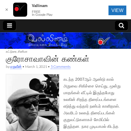
Vallinam
✕
VIEW
FREE
In Google Play
வல்லினம்
கட்டுரை
,
சினிமா
குரோசாவாவின் கண்கள்
by
ம.நவீன்
•
March 1, 2021
•
5 Comments
கடந்த 2007ஆம் ஆண்டு கால்
அறுவை சிகிச்சை செய்து, மூன்று
மாதங்கள் வீட்டில் இருந்தபோது
உலகின் சிறந்த திரைப்படங்களை
எடுத்து வந்தார் நண்பர் காளிதாஸ்.
அவரிடம் உலகத் திரைப்படங்கள்
குறுவட்டுகளாகச் சேமிப்பில்
இருந்தன. நகர முடியாமல் கிடந்த