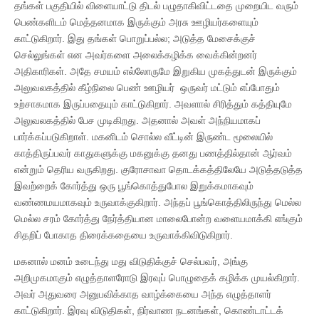
தங்கள் பகுதியில் விளையாட்டு திடல் பழுதாகிவிட்டதை முறையிட வரும்
பெண்களிடம் மெத்தனமாக இருக்கும் அரசு ஊழியர்களையும்
காட்டுகிறார். இது தங்கள் பொறுப்பல்ல; அடுத்த மேசைக்குச்
செல்லுங்கள் என அவர்களை அலைக்கழிக்க வைக்கின்றனர்
அதிகாரிகள். அதே சமயம் எல்லோருமே இறுகிய முகத்துடன் இருக்கும்
அலுவலகத்தில் கீழ்நிலை பெண் ஊழியர் ஒருவர் மட்டும் எப்போதும்
உற்சாகமாக இருப்பதையும் காட்டுகிறார். அவளால் சிரித்தும் கத்தியுமே
அலுவலகத்தில் பேச முடிகிறது. அதனால் அவள் அந்நியமாகப்
பார்க்கப்படுகிறாள். மகனிடம் சொல்ல வீட்டின் இருண்ட மூலையில்
காத்திருப்பவர் காதுகளுக்கு மகனுக்கு தனது பணத்தில்தான் ஆர்வம்
என்றும் தெரிய வருகிறது. குரோசாவா தொடக்கத்திலேயே அடுத்தடுத்த
இவற்றைக் கோர்த்து ஒரு பூங்கொத்துபோல இறுக்கமாகவும்
வண்ணமயமாகவும் உருவாக்குகிறார். அந்தப் பூங்கொத்திலிருந்து மெல்ல
மெல்ல சரம் கோர்த்து நேர்த்தியான மாலைபோன்ற வளையமாக்கி எங்கும்
சிதறிப் போகாத திரைக்கதையை உருவாக்கிவிடுகிறார்.
மகனால் மனம் உடைந்து மது விடுதிக்குச் செல்பவர், அங்கு
அறிமுகமாகும் எழுத்தாளரோடு இரவுப் பொழுதைக் கழிக்க முயல்கிறார்.
அவர் அதுவரை அனுபவிக்காத வாழ்க்கையை அந்த எழுத்தாளர்
காட்டுகிறார். இரவு விடுதிகள், நிர்வாண நடனங்கள், கொண்டாட்டக்