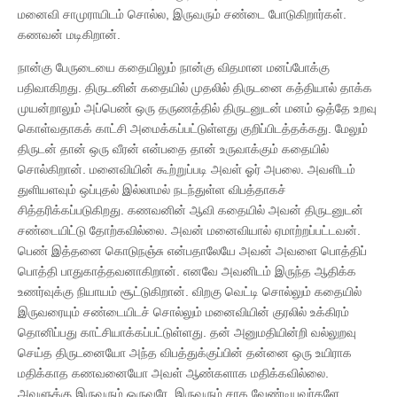
மனைவி சாமுராயிடம் சொல்ல, இருவரும் சண்டை போடுகிறார்கள்.
கணவன் மடிகிறான்.
நான்கு பேருடையை கதையிலும் நான்கு விதமான மனப்போக்கு
பதிவாகிறது. திருடனின் கதையில் முதலில் திருடனை கத்தியால் தாக்க
முயன்றாலும் அப்பெண் ஒரு தருணத்தில் திருடனுடன் மனம் ஒத்தே உறவு
கொள்வதாகக் காட்சி அமைக்கப்பட்டுள்ளது குறிப்பிடத்தக்கது. மேலும்
திருடன் தான் ஒரு வீரன் என்பதை தான் உருவாக்கும் கதையில்
சொல்கிறான். மனைவியின் கூற்றுப்படி அவள் ஓர் அபலை. அவளிடம்
துளியளவும் ஒப்புதல் இல்லாமல் நடந்துள்ள விபத்தாகச்
சித்தரிக்கப்படுகிறது. கணவனின் ஆவி கதையில் அவன் திருடனுடன்
சண்டையிட்டு தோற்கவில்லை. அவன் மனைவியால் ஏமாற்றப்பட்டவன்.
பெண் இத்தனை கொடுநஞ்சு என்பதாலேயே அவன் அவளை பொத்திப்
பொத்தி பாதுகாத்தவனாகிறான். எனவே அவனிடம் இருந்த ஆதிக்க
உணர்வுக்கு நியாயம் சூட்டுகிறான். விறகு வெட்டி சொல்லும் கதையில்
இருவரையும் சண்டையிடச் சொல்லும் மனைவியின் குரலில் உக்கிரம்
தொனிப்பது காட்சியாக்கப்பட்டுள்ளது. தன் அனுமதியின்றி வல்லுறவு
செய்த திருடனையோ அந்த விபத்துக்குப்பின் தன்னை ஒரு உயிராக
மதிக்காத கணவனையோ அவள் ஆண்களாக மதிக்கவில்லை.
அவளுக்கு இருவரும் ஒருவரே. இருவரும் சாக வேண்டியவர்களே.