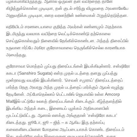
பழக்கமாகியிருந்தது. ஆனால் ஒருவன் தன் வயிற்றைத் தானே
கிழித்துக்கொள்ள முடியுமா, தன் குடல் சரிந்து விழுவதை அவனாலேயே
அனுமதிக்க முடியுமா, எனற வரலாற்றின் உண்மைகள் அறுத்தெடுத்தன.
எதிரியிடம் சரணடையாமை குறித்த அவர்கள் எண்ணமும் அதற்காக
இடமிருந்து வலமாக வயிற்றை வெட்டிக்கொண்டு தற்கொலை
செய்துகொள்வதும் நினைவில் தேங்கிக்கொண்டன. அந்தத் திகைப்பில்
உருவான ஈர்ப்பே அகிரா குரோசாவாவை நெருங்கிச்செல்ல காரணியாக
அமைந்தது.
குரோசாவா மொத்தம் முப்பது திரைப்படங்கள் இயக்கியுள்ளார். சன்ஷிரோ
சுகடா (Sanshiro Sugata) என்ற முதல் படத்தை தனது முப்பத்து
மூன்றாவது வயதில் இயக்கினார். ‘செவன் சமுராய்’ திரைப்படத்தைப்
பார்த்த பிறகு அவரது அந்த முதல் படத்தைப் பார்க்கும் ஆவல் எழுந்து
தேடினேன். அப்போதெல்லாம் பெட்டாலிங் ஜெயாவில் உள்ள Amcorp
Mallஇல் மட்டுமே உலகத் திரைப்படங்கள் கிடைக்கும். கீழ்த்தளத்தில்
இயங்கிய அந்தக் கடை, இணையப் புழக்கம் அதிகமானபின்
மூடப்பட்டுவிட்டது. ஆனால் எனக்கு அங்குதான் ‘சன்ஷிரோ சுகடா’
கிடைத்தது. ஜூடோ, ஜூ – ஜித் – சு ஆகிய இரு தற்காப்பு
கலைகளிடையிலான மோதலை அடிப்படையாகக் கொண்ட திரைப்படம்
இது. சன்ஷிரோ என்ற இளைஞனை மையமாகக்கொண்டே கதை