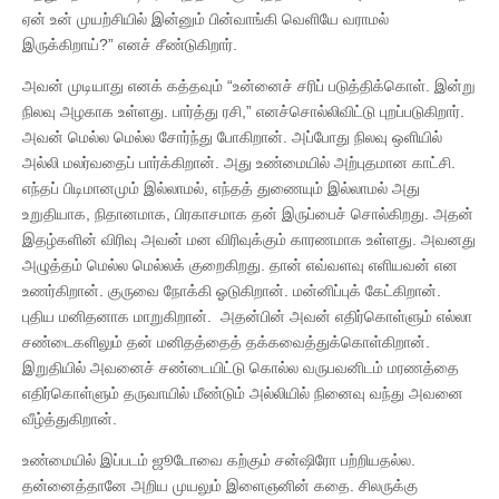
ஏன் உன் முயற்சியில் இன்னும் பின்வாங்கி வெளியே வராமல்
இருக்கிறாய்?” எனச் சீண்டுகிறார்.
அவன் முடியாது எனக் கத்தவும் “உன்னைச் சரிப் படுத்திக்கொள். இன்று
நிலவு அழகாக உள்ளது. பார்த்து ரசி,” எனச்சொல்லிவிட்டு புறப்படுகிறார்.
அவன் மெல்ல மெல்ல சோர்ந்து போகிறான். அப்போது நிலவு ஒளியில்
அல்லி மலர்வதைப் பார்க்கிறான். அது உண்மையில் அற்புதமான காட்சி.
எந்தப் பிடிமானமும் இல்லாமல், எந்தத் துணையும் இல்லாமல் அது
உறுதியாக, நிதானமாக, பிரகாசமாக தன் இருப்பைச் சொல்கிறது. அதன்
இதழ்களின் விரிவு அவன் மன விரிவுக்கும் காரணமாக உள்ளது. அவனது
அழுத்தம் மெல்ல மெல்லக் குறைகிறது. தான் எவ்வளவு எளியவன் என
உணர்கிறான். குருவை நோக்கி ஓடுகிறான். மன்னிப்புக் கேட்கிறான்.
புதிய மனிதனாக மாறுகிறான். அதன்பின் அவன் எதிர்கொள்ளும் எல்லா
சண்டைகளிலும் தன் மனிதத்தைத் தக்கவைத்துக்கொள்கிறான்.
இறுதியில் அவனைச் சண்டையிட்டு கொல்ல வருபவனிடம் மரணத்தை
எதிர்கொள்ளும் தருவாயில் மீண்டும் அல்லியில் நினைவு வந்து அவனை
வீழ்த்துகிறான்.
உண்மையில் இப்படம் ஜூடோவை கற்கும் சன்ஷிரோ பற்றியதல்ல.
தன்னைத்தானே அறிய முயலும் இளைஞனின் கதை. சிலருக்கு