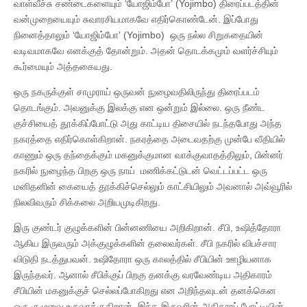
வாள்வீச்சு சண்டைகளையும் ‘யோஜிம்போ’ (Yojimbo) திரைப்படத்தின்
வன்முறையையும் சுவாரசியமாகவே எதிர்கொண்டேன். இப்போது
நினைத்தாலும் ‘யோஜிம்போ’ (Yojimbo) ஒரு நல்ல சிறுகதையின்
வடிவமாகவே எனக்குத் தோன்றும். அதன் தொடக்கமும் வளர்ச்சியும்
கூர்மையும் அத்தகையது.
ஒரு நகருக்குள் சாமுராய் ஒருவன் நுழைவதிலிருந்து திரைப்படம்
தொடங்கும். அவனுக்கு இலக்கு என ஒன்றும் இல்லை. ஒரு நீண்ட
குச்சியைத் தூக்கிப்போட்டு அது காட்டிய திசையில் நடந்தபோது அந்த
நகரத்தை எதிர்கொள்கிறான். நகரத்தை அடைவதற்கு முன்பே வீதியில்
காணும் ஒரு தந்தைக்கும் மகனுக்குமான வாக்குவாதத்திலும், பின்னர்
நகரில் நுழைந்த பிறகு ஒரு நாய் மணிக்கட்டுடன் வெட்டப்பட்ட ஒரு
மனிதனின் கையைத் தூக்கிச்செல்லும் காட்சியிலும் அவனால் அவ்வூரில்
நிலவிவரும் சிக்கலை அறியமுடிகிறது.
இரு குண்டர் குழுக்களின் பின்னணியை அறிகிறான். சீபி, உஷித்தோரா
ஆகிய இருவரும் அக்குழுக்களின் தலைவர்கள். சீபி நகரில் விபச்சார
விடுதி நடத்துபவன். உஷிதோரா ஒரு காலத்தில் சீபியின் ஊழியனாக
இருந்தவர். ஆனால் சீபிக்குப் பிறகு தனக்கு வரவேண்டிய அதிகாரம்
சீபியின் மகனுக்குச் செல்லப்போகிறது என அறிந்தவுடன் தனக்கென
ஒரு குழுவை உருவாக்குகிறான். இந்த இருவரின் அதிகாரப் போட்டியின்