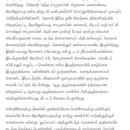
தெரிகிறது. அதோடு அந்த சாமுராயின் அழகான மனைவியை
தோஜேமெரு என்ற திருடன் வன்புணர்ச்சி செய்துவிடுவதையும் மூவரும்
அறிந்திருக்கின்றனர். ஆனால் இந்த ஒரே நிகழ்வை நீதிமன்றத்தில்
விறகுவெட்டி, தோஜோமெரு, சாமுராயின் மனைவி, மீடியம் வழி சாட்சி
சொல்லும் சாமுராயின் ஆவி என நான்கு பேரும் நான்கு விதமாக
விவரிப்பதுதான் கதை. நடந்த கொலையைப் பற்றி நால்வரும் அவரவர்
கோணத்தில் விவரித்தாலும் அனைத்தும் உண்மையாகவே இருக்கிறது.
இதில் எவரது கோணம் சரியானது என்று படம் தீர்மானிக்கவில்லை.
இயக்குனரின் நோக்கம் சரி, பிழைகளைச் சொல்வதல்ல. அவரிடம்
எப்போதும் கறுப்பு – வெள்ளை என்ற இருநிலைகளில் வாழ்க்கை
இருந்ததில்லை. பன்னிரண்டாம் நூற்றாண்டை கதைக்களனாகக்
கொண்ட இப்படத்தில், ரஷோமான் நுழைவாயிலில் ஒரு குழந்தை
கைவிடப்பட்டுக் கிடக்கிறது. ஆறு குழந்தைகளின் தந்தையான
விறகுவெட்டி ஏழாவது குழந்தையாக வளர்க்க அக்குழந்தையை
எடுத்துக்கொள்வதுடன் படம் நிறைவு பெறுகிறது.
சன்ஷிரோவுக்கு நிலவின் குளிரைப்போல மெர்சோவுக்கு தகிக்கும்
வெய்யில் போல தோஜேமெருவுக்கு காற்று உணர்ச்சி மாற்றத்துக்குக்
காரணமாக உள்ளது. ஓய்வாகப் படுத்துகிடந்த அவனைக் குதிரையில்
கடந்து செல்லும் பெண்ணின் முகத்திரையைக் காற்றுதான் அகற்றி