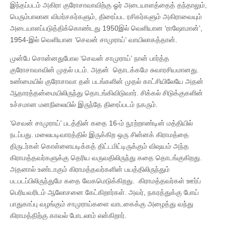
இந்தப்படம் அகிரா குரோசாவாவிற்கு ஓர் அடையாளத்தைத் தந்தாலும்,
பெரும்பாலான விமர்சகர்களும், திரைப்பட ரசிகர்களும் அகிராவையும்
அடையாளப்படுத்திக்கொண்டது 1950இல் வெளியான ‘ராஷோமான்’,
1954-இல் வெளியான ‘செவன் சாமுராய்’ வாயிலாகத்தான்.
முன்பே சொன்னதுபோல ‘செவன் சாமுராய்’ நான் பார்த்த
குரோசாவாவின் முதல் படம். அதன் தொடக்கமே சுவாரசியமானது.
உண்மையில் குரோசாவா தன் படங்களின் முதல் காட்சியிலேயே அதன்
ஆதாரத்தன்மையிலிருந்து தொடங்கிவிடுவார். சிக்கல் சிடுக்குகளின்
உச்சமான மனநிலையில் இருந்தே திரைப்படம் நகரும்.
‘செவன் சாமுராய்’ படத்தின் கதை 16-ம் நூற்றாண்டின் மத்தியில்
நடப்பது. மலையடிவாரத்தில் இருக்கிற ஒரு சின்னக் கிராமத்தை
திருடர்கள் கொள்ளையடிக்கத் திட்டமிட்டிருக்கும் விஷயம் அந்த
கிராமத்தவர்களுக்கு தெரிய வருவதிலிருந்து கதை தொடங்குகிறது.
அதனால் உண்டாகும் கிராமத்தவர்களின் பயத்திலிருந்தும்
படபடப்பிலிருந்துமே கதை வேகமெடுக்கிறது. கிராமத்தவர்கள் ஊர்ப்
பெரியவரிடம் ஆலோசனை கேட்கிறார்கள். அவர், நகரத்துக்கு போய்
பாதுகாப்பு வழங்கும் சாமுராய்களை வாடகைக்கு அழைத்து வந்து
கிராமத்திற்கு காவல் போடலாம் என்கிறார்.