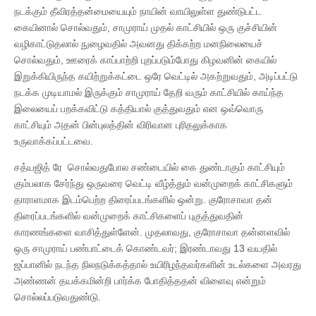
நடக்கும் தீவிரத்தன்மையையும் நாயின் வாயிலுள்ள துண்டுபட்ட
கையினால் சொல்வதும், சாமுராய் முதல் காட்சியில் ஒரு குச்சியின்
வழிகாட்டுதலால் நுழைவதில் அவனது திக்கற்ற மனநிலையைச்
சொல்வதும், ஊரைக் காப்பாற்றி புறப்படும்போது கிழவனின் கையில்
இறுக்கியிருந்த கயிற்றுக்கட்டை ஒரே வெட்டில் அகற்றுவதும், அடிப்பட்டு
நடக்க முடியாமல் இருக்கும் சாமுராய் தேறி வரும் காட்சியில் காய்ந்த
இலையைப் பறக்கவிட்டு கத்தியால் குத்துவதும் என ஒவ்வொரு
காட்சியும் அதன் பின்புலத்தின் விரிவான புரிதலுக்காக
உருவாக்கப்பட்டவை.
சத்யஜித் ரே சொல்வதுபோல சண்டையில் கை துண்டாகும் காட்சியும்
கும்பலாக சேர்ந்து ஒருவரை வெட்டி வீழ்த்தும் வன்முறைக் காட்சிகளும்
தாராளமாக இடம்பெற்ற திரைப்படங்களில் ஒன்று. குரோசாவா தன்
திரைப்படங்களில் வன்முறைக் காட்சிகளைப் புகுத்துவதின்
காரணங்களை வாசித்துள்ளேன். முதலாவது, குரோசாவா தன்னளவில்
ஒரு சாமுராய் பண்பாட்டைக் கொண்டவர்; இரண்டாவது 13 வயதில்
ஜப்பானில் நடந்த நிலநடுக்கத்தால் உயிரிழந்தவர்களின் உடல்களை அவரது
அண்ணன் தயக்கமின்றி பார்க்க போதித்ததன் விளைவு என்றும்
சொல்லப்படுவதுண்டு.