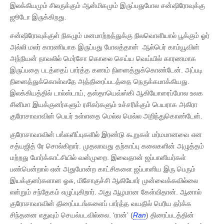
இலக்கியமும் சிலருக்கும் ஆன்மிகமும் இருப்பதுபோல சன்ஷிரோவுக்கு
ஜூடோ இருக்கிறது.
சன்ஷிரோவுக்குள் நிகழும் மனமாற்றத்துக்கு நிலவொளியால் பூக்கும் ஓர்
அல்லி மலர் காரணியாக இருப்பது போலத்தான் ஆல்பெர் காம்யூவின்
அந்நியன் நாவலில் மெர்சோ கொலை செய்ய வெய்யில் காரணமாக
இருப்பதை படத்தைப் பார்த்த கணம் நினைத்துக்கொண்டேன். அப்படி
நினைத்துக்கொள்வதே அத்திரைப்படத்தை நெருக்கமாக்கியது.
இலக்கியத்தில் டால்ஸ்டாய், தஸ்தாயெவ்ஸ்கி ஆகியோரைப்போல உலக
சினிமா இயக்குனர்களும் ரசிகர்களும் உச்சரிக்கும் பெயராக அகிரா
குரோசாவாவின் பெயர் உள்ளதை மெல்ல மெல்ல அறிந்துகொண்டேன்.
குரோசாவாவின் பங்களிப்புகளில் இரண்டு கூறுகள் மர்மமானவை என
சத்யஜித் ரே சொல்கிறார். முதலாவது தற்காப்பு கலைகளின் அழுத்தம்
மற்றது போர்க்காட்சியில் வன்முறை. இவைதான் ஜப்பானியர்கள்
பண்பென்றால் ஏன் அதுபோன்ற காட்சிகளை ஜப்பானிய இரு பெரும்
இயக்குனர்களான ஓசு, மிசோகுச்சி ஆகியோர் முன்வைக்கவில்லை
என்றும் சந்தேகம் எழுப்புகிறார். அது ஆழமான கேள்விதான். ஆனால்
குரோசாவாவின் திரைப்படங்களைப் பார்த்த வயதில் பெரிய தர்க்க
சிந்தனை எதுவும் செயல்படவில்லை. ‘ரான்’ (
Ran
) திரைப்படத்தின்