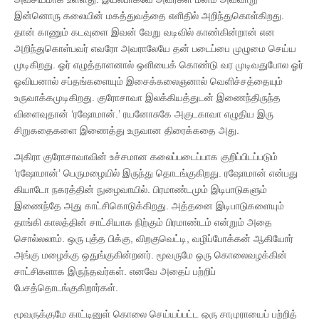
இன்னொரு கலையின் மகத்துவத்தை எளிதில் அறிந்துகொள்கிறது.
தான் காணும் கடவுளை இவன் வேறு வடிவில் காண்கின்றான் என
அறிந்துகொள்பவர் எவரோ அவராலேயே தன் படைப்பை முழுமை செய்ய
முடிகிறது. ஓர் எழுத்தாளனால் ஒளியைக் கொண்டு வர முடிவதுபோல ஓர்
ஓவியனால் சப்தங்களையும் இசைக்கலைஞனால் வெளிச்சத்தையும்
உருவாக்கமுடிகிறது. குரோசாவா இலக்கியத்துடன் இணைந்திருந்த
விளைவுதான் ‘ரஷோமான்.’ ரயனோசுகே அகுடகாவா எழுதிய இரு
சிறுகதைகளை இணைத்து உருவான திரைக்கதை அது.
அகிரா குரோசாவாவின் உச்சமான கலைப்படைப்பாக குறிப்பிடப்படும்
‘ரஷோமான்’ பெருமழையில் இருந்து தொடங்குகிறது. ரஷோமான் என்பது
கியாடோ நகரத்தின் நுழைவாயில். பிரமாண்டமும் இடிபாடுகளும்
இணைந்தே அது காட்சிகொடுக்கிறது. அத்தனை இடிபாடுகளையும்
தாங்கி காலத்தின் சாட்சியாக நிற்கும் பிரமாண்டம் என்றும் அதை
சொல்லலாம். ஒரு புத்த பிக்கு, விறகுவெட்டி, வழிப்போக்கன் ஆகியோர்
அங்கு மழைக்கு ஒதுங்குகின்றனர். மூவருமே ஒரு கொலைவழக்கின்
சாட்சிகளாக இருந்தவர்கள். எனவே அதைப் பற்றிப்
பேசத்தொடங்குகிறார்கள்.
மூவருக்குமே காட்டினுள் கொலை செய்யப்பட்ட ஒரு சாமுராயைப் பற்றித்