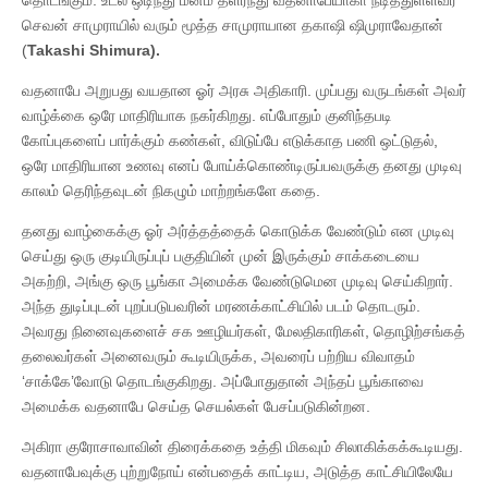
செவன் சாமுராயில் வரும் மூத்த சாமுராயான தகாஷி ஷிமுராவேதான்
(
Takashi Shimura).
வதனாபே அறுபது வயதான ஓர் அரசு அதிகாரி. முப்பது வருடங்கள் அவர்
வாழ்க்கை ஒரே மாதிரியாக நகர்கிறது. எப்போதும் குனிந்தபடி
கோப்புகளைப் பார்க்கும் கண்கள், விடுப்பே எடுக்காத பணி ஒட்டுதல்,
ஒரே மாதிரியான உணவு எனப் போய்க்கொண்டிருப்பவருக்கு தனது முடிவு
காலம் தெரிந்தவுடன் நிகழும் மாற்றங்களே கதை.
தனது வாழ்கைக்கு ஓர் அர்த்தத்தைக் கொடுக்க வேண்டும் என முடிவு
செய்து ஒரு குடியிருப்புப் பகுதியின் முன் இருக்கும் சாக்கடையை
அகற்றி, அங்கு ஒரு பூங்கா அமைக்க வேண்டுமென முடிவு செய்கிறார்.
அந்த துடிப்புடன் புறப்படுபவரின் மரணக்காட்சியில் படம் தொடரும்.
அவரது நினைவுகளைச் சக ஊழியர்கள், மேலதிகாரிகள், தொழிற்சங்கத்
தலைவர்கள் அனைவரும் கூடியிருக்க, அவரைப் பற்றிய விவாதம்
‘சாக்கே’வோடு தொடங்குகிறது. அப்போதுதான் அந்தப் பூங்காவை
அமைக்க வதனாபே செய்த செயல்கள் பேசப்படுகின்றன.
அகிரா குரோசாவாவின் திரைக்கதை உத்தி மிகவும் சிலாகிக்கக்கூடியது.
வதனாபேவுக்கு புற்றுநோய் என்பதைக் காட்டிய, அடுத்த காட்சியிலேயே