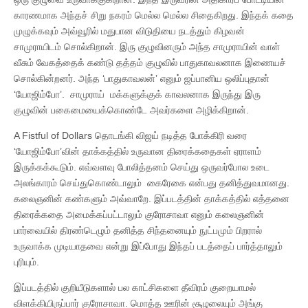
காரணமாக அந்தச் சிறு நகரம் மெல்ல மெல்ல சிதைகிறது. இந்தக் கதை
முழுக்கவும் அவ்வூரில் மதுபான விடுதியை நடத்தும் கிழவன்
சாமுராயிடம் சொல்கிறான். இரு குழுவினரும் அந்த சாமுராயின் வாள்
வீசும் வேகத்தைக் கண்டு தத்தம் குழுவில் பாதுகாவலனாக இணையச்
சொல்கின்றனர். அந்த ‘பாதுகாவலன்’ எனும் ஜப்பானிய ஒலிப்புதான்
‘யோஜிம்போ’. சாமுராய் மக்களுக்குக் காவலனாக இருந்து இரு
குழுவின் பகைமையைக்கொண்டே அவர்களை அழிக்கிறான்.
A Fistful of Dollars தொடங்கி விஜய் நடித்த போக்கிரி வரை
‘யோஜிம்போ’வின் தாக்கத்தில் உருவான திரைக்கதைகள் ஏராளம்
இருக்கக்கூடும். எவ்வளவு போலித்தனம் செய்து ஒருவர்போல உடை
அலங்காரம் செய்துகொண்டாலும் கைரேகை என்பது தனித்துவமானது.
கலைஞனின் கண்களும் அவ்வாறே. இப்படத்தின் தாக்கத்தில் எத்தனை
திரைக்கதை அமைக்கப்பட்டாலும் குரோசாவா எனும் கலைஞனின்
பார்வையில் திரண்டெழும் தனித்த சிந்தனையும் நுட்பமும் பிறரால்
உருவாக்க முடியாதவை என்று இப்போது இந்தப் படத்தைப் பார்த்தாலும்
புரியும்.
இப்படத்தில் குறியீடுகளால் பல காட்சிகளை தீவிரம் குறையாமல்
விளக்கியிருப்பார் குரோசாவா. மொத்த ஊரின் சூழலையும் அங்கு