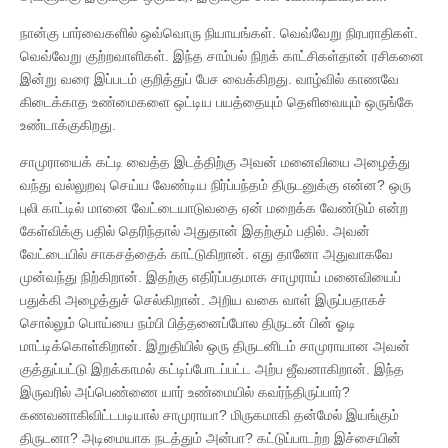
நான்கு பார்வைகளில் ஒவ்வொரு நியாயங்கள். வெவ்வேறு நிரபராதிகள்.
வெவ்வேறு குற்றவாளிகள். இந்த சாம்பல் நிறக் காட்சிகள்தான் ரசிகனை
இன்று வரை இப்படம் குறித்துப் பேச வைக்கிறது. வாழ்வில் காணவே
கிடைக்காத உண்மைகளை ஒட்டிய பயத்தையும் தெளிவையும் ஒருங்கே
உண்டாக்குகிறது.
சாமுராயைக் கட்டி வைத்த இடத்திற்கு அவன் மனைவியை அழைத்து
வந்து வல்லுறவு செய்ய வேண்டிய நிர்ப்பந்தம் திருடனுக்கு என்ன? ஒரு
புலி காட்டில் மானை வேட்டையாடுவதை ஏன் மறைக்க வேண்டும் என்ற
கேள்விக்கு பதில் தெரிந்தால் அதுதான் இதற்கும் பதில். அவன்
வேட்டையில் சாகசத்தைக் காட்டுகிறான். எது தானோ அதுவாகவே
முன்வந்து நிற்கிறான். இதற்கு எதிர்ப்பதமாக சாமுராய் மனைவியைப்
பதுக்கி அழைத்துச் செல்கிறான். அறிய வகை வாள் இருப்பதாகச்
சொல்லும் பொய்யை நம்பி பித்தனைப்போல திருடன் பின் ஓடி
மாட்டிக்கொள்கிறான். இறுதியில் ஒரு திருடனிடம் சாமுராயான அவன்
குத்துப்பட்டு இறக்காமல் கட்டிப்போடப்பட்ட அற்ப ஜீவனாகிறான். இந்த
இருவரில் அப்பெண்ணை யார் உண்மையில் கவர்ந்திருப்பார்?
கணவனாகிவிட்டபடியால் சாமுராயா? மிருகமாகி தன்மேல் இயங்கும்
திருடனா? அடிமையாக நடத்தும் அன்பா? கட்டுப்பாடற்ற இச்சையின்