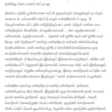
தனித்து அடையாளம் காட்டியது.
திரைப்படத்தில் முக்கியமான காட்சி குருவுக்கும் அவனுக்கும் நடக்கும்
உரையாடல். வம்புகளில் ஈடுபட்டு வரும் சன்ஷிரோவிடம் குரு, “நீ
தெருச்சண்டையிட்டதில் மகிழ்ந்திருப்பாய், நான் அந்தச் சண்டையை
பார்த்திருக்க வேண்டும். நீ உறுதியானவன்… மிக உறுதியானவன்…
என்னைவிட உறுதியானவன்… ஆனால் உன் ஜூடோவும் என் ஜூடோவும்
வேறு. ஏன் தெரியுமா? உனக்கு மனிதநேயம் என்றால் என்னவென்று
தெரியவில்லை. நான் உனக்கு ஜூடோ சொல்லிக்கொடுத்ததை ஒரு
பைத்தியக்காரன் கையில் கத்தியைக் கொடுத்தனுப்பியதாய்
உணர்கிறேன். நீ நோக்கமும் இலக்கும் இல்லாமல் வாழ்கிறாய். எங்கே உன்
மனிதநேயம்? அதுதான் இயற்கையில் அசையாத விதி. நாம் இறந்தாலும்
வாழ்ந்தாலும் அதுவே என்றைக்குமானது. இதை உணர்ந்தால் மட்டுமே உன்
மரணம் நிம்மதியானதாக இருக்கும்,” எனக் கடுமையாகக் கூறுகிறார்.
சன்ஷிரோ தனக்கு மனிதநேயம் உண்டு என்கிறான். தன்னை
மன்னிக்கும்படி கேட்கிறான். இறுதியில் குரு சொன்னால் தான் சாகவும்
தயார் எனக்கூறுகிறான். குரு அதையும் பொய்யென்கிறார். அவன்
சொற்கள் அனைத்துமே பொய் என்கிறார். குருவின் சொற்களால்
சீண்டப்படும் அவன் ஓடிச்சென்று அருகில் உள்ள குளத்தில் குதிக்கிறான்.