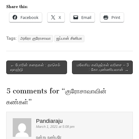
Share this:
Facebook
X
Email
Print
Tags:
அகிரா குரோசாவா
ஜப்பான் சினிமா
Post
← போரின் கதைகள் : தாசெக்
மலேசிய கவிஞர்கள் வரிசை – 3
ஷாஹ்டு
: கோ.புண்ணியவான் →
navigation
5 comments for “
குரோசாவாவின்
கண்கள்
”
Pandiaraju
March 1, 2021 at 5:08 pm
நன்று நண்பரே