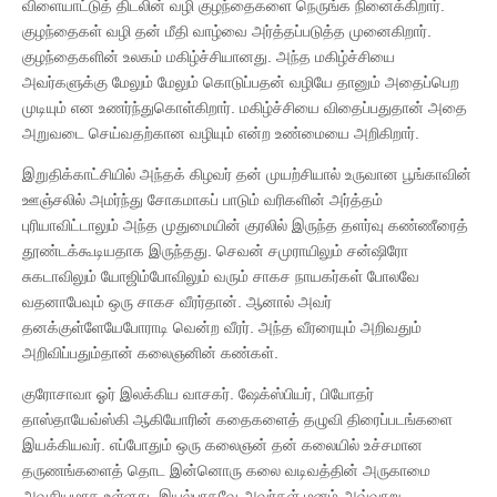
விளையாட்டுத் திடலின் வழி குழந்தைகளை நெருங்க நினைக்கிறார்.
குழந்தைகள் வழி தன் மீதி வாழ்வை அர்த்தப்படுத்த முனைகிறார்.
குழந்தைகளின் உலகம் மகிழ்ச்சியானது. அந்த மகிழ்ச்சியை
அவர்களுக்கு மேலும் மேலும் கொடுப்பதன் வழியே தானும் அதைப்பெற
முடியும் என உணர்ந்துகொள்கிறார். மகிழ்ச்சியை விதைப்பதுதான் அதை
அறுவடை செய்வதற்கான வழியும் என்ற உண்மையை அறிகிறார்.
இறுதிக்காட்சியில் அந்தக் கிழவர் தன் முயற்சியால் உருவான பூங்காவின்
ஊஞ்சலில் அமர்ந்து சோகமாகப் பாடும் வரிகளின் அர்த்தம்
புரியாவிட்டாலும் அந்த முதுமையின் குரலில் இருந்த தளர்வு கண்ணீரைத்
தூண்டக்கூடியதாக இருந்தது. செவன் சமுராயிலும் சன்ஷிரோ
சுகடாவிலும் யோஜிம்போவிலும் வரும் சாகச நாயகர்கள் போலவே
வதனாபேவும் ஒரு சாகச வீரர்தான். ஆனால் அவர்
தனக்குள்ளேயேபோராடி வென்ற வீரர். அந்த வீரரையும் அறிவதும்
அறிவிப்பதும்தான் கலைஞனின் கண்கள்.
குரோசாவா ஓர் இலக்கிய வாசகர். ஷேக்ஸ்பியர், பியோதர்
தாஸ்தாயேவ்ஸ்கி ஆகியோரின் கதைகளைத் தழுவி திரைப்படங்களை
இயக்கியவர். எப்போதும் ஒரு கலைஞன் தன் கலையில் உச்சமான
தருணங்களைத் தொட இன்னொரு கலை வடிவத்தின் அருகாமை
அவசியமாக உள்ளது. இயல்பாகவே அவர்கள் மனம் அவ்வாறு