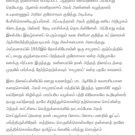
எனக்கு குரோசாவா எப்படிப்பட்ட ஆளுமை என்றெல்லாம் அப்போது
தெரியாது. ஆனால் காளிதாஸும் அவர் அண்ணன் எழுத்தாளர்
சு.யுவராஜனும் அகிரா குரோசாவா குறித்து அடிக்கடி
பேசிக்கொண்டிருப்பார்கள். அப்படித்தான் அவர் குறித்து எளிய அறிமுகம்
கிடைத்தது. பின்னர் தேடி வாசிக்கத் தொடங்கினேன். அப்போது வந்த
இலக்கிய இதழ்களைப் பெரும்பாலும் உலக சினிமா குறித்த கட்டுரைகள்
ஆக்கிரமித்திருந்தபடியால் அது மிகச்சுலபமாக அமைந்தது.
அவ்வகையில் 1910இல் தோக்கியோவின் ஒரு சாமுராய் குடும்பத்தில்
எட்டாவது குழந்தையாகப் பிறந்தவர் குரோசாவா என்ற அறிமுகமே
எனக்கு ஈர்ப்பாக இருந்தது. உண்மையில் நான் அந்தத் திரைப்படத்தை
முதலில் பார்க்கத் தேர்ந்தெடுக்கவும் ‘சாமுராய்’ என்ற பதமே காரணம்.
இடைநிலைப்பள்ளியில் எனது வரலாற்றுப் பாட ஆசிரியர் சுவாரசியமான
கதைசொல்லி. அவர் சாமுராய்கள் மத்தியில் இருந்த ‘ஹராகிரி’ எனும்
வயிற்றைக் கிழிக்கும் பாரம்பரிய வழக்கம் பற்றி விரிவாகவே கூறியுள்ளார்.
தமது வயிற்றைத் தாமே கிழித்துக்கொண்டு தற்கொலை செய்கின்ற
அந்தக் காட்சியை வெற்றுக்கைகளில் நாடகம்போல அவர்
செய்துக்காட்டுவதை நான் பலமுறை பிசைய பிசைய மனதில் ஓட்டிப்
பார்த்திருக்கிறேன். கத்தியை செருகிக்கொள்வதோ தன்னைத் தானே
குத்திக்கொள்வதோ தமிழ்ப்படங்களில் பார்த்து கொஞ்சம்