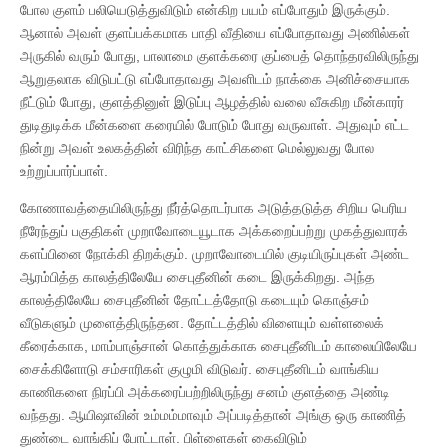
போல குளம் பலியெடுத்துவிடும் என்கிற பயம் எப்போதும் இருக்கும்.
ஆனால் அவள் குளப்பக்கமாக பாதி வீதியை எப்போதாவது அணில்கள்
அருகில் வரும் போது, பாலாமை குளக்கரை குப்பைத் தொந்தரவிலிருந்து
ஆறுதலாக விடுபட்டு எப்போதாவது அவளிடம் நாக்கை அனிச்சையாக
நீட்டும் போது, குளத்தினுள் இடுப்பு ஆழத்தில் வலை வீசுகிற மீன்காரர்
துடிதுடிக்க மீன்களை கரையில் போடும் போது வருவாள். அதுவும் எட்ட
நின்று அவள் உலகத்தின் விரிந்த காட்சிகளை மெல்லுவது போல
உற்றுப்பார்ப்பாள்.
கோணாவத்தையிலிருந்து நீர்த்தொடர்பாக அடுத்தடுத்த சிறிய பெரிய
நீரேந்துப் பகுதிகள் முறாவோடையூடாக அக்கறைப்பற்று முகத்துவாரக்
களப்பினை நோக்கி திறக்கும். முறாவோடையில் குடியிருப்புகள் அண்ட
ஆரம்பித்த காலத்திலேயே சைபுதீனின் கடை இருக்கிறது. அந்த
காலத்திலேயே சைபுதீனின் தோட்டத்தோடு கடையும் கொஞ்சம்
வீடுகளும் முளைத்திருந்தன. தோட்டத்தில் விளையும் வள்ளலைக்
கீரைக்காக, மாம்பாஞ்சான் கொத்துக்காக சைபுதீனிடம் காலையிலேயே
சைக்கிளோடு சம்சாரிகள் குழுமி விடுவர். சைபுதீனிடம் வாங்கிய
காணிகளை நிரப்பி அக்கரைப்பற்றிலிருந்து சனம் குளத்தை அண்டி
வந்தது. ஆயிஷாவின் உம்மம்மாவும் அப்படித்தான் அங்கு ஒரு காணித்
துண்டை வாங்கிப் போட்டாள். பிள்ளைகள் கைவிடும்