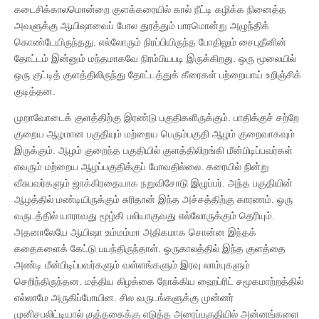
கடைசிக்காலமொன்றை குளக்கரையில் கால் நீட்டி கழிக்க நினைத்த
அவளுக்கு ஆயிஷாவைப் போல துரத்தும் பாரமொன்று அழுந்திக்
கொண்டேயிருந்தது. எல்லோரும் நிரப்பியிருந்த போதிலும் சைபுதீனின்
தோட்டம் இன்னும் மந்தமாகவே நிரம்பியபடி இருக்கிறது. ஒரு மூலையில்
ஒரு குட்டித் குளத்திலிருந்து தோட்டத்துக் கீரைகள் பற்றையாய் உறிஞ்சிக்
குடித்தன.
முறாவோடைக் குளத்திற்கு இரண்டு பகுதிகளிருக்கும். பாதிக்குச் சற்றே
குறைய ஆழமான பகுதியும் மற்றைய பெரும்பகுதி ஆழம் குறைவாகவும்
இருக்கும். ஆழம் குறைந்த பகுதியில் குளத்திலிறங்கி மீன்பிடிப்பவர்கள்
எவரும் மற்றைய ஆழப்பகுதிக்குப் போவதில்லை. கரையில் நின்று
வீசுபவர்களும் ஜாக்கிரதையாக நறுவிசோடு இழுப்பர். அந்த பகுதியின்
ஆழத்தில் மண்டியிருக்கும் சுரிதான் இந்த அச்சத்திற்கு காரணம். ஒரு
வருடத்தில் யாராவது மூழ்கி பலியாகுவது எல்லோருக்கும் தெரியும்.
அதனாலேயே ஆயிஷா உம்மம்மா அதிகமாக சொன்ன இந்தக்
கதைகளைக் கேட்டு பயந்திருந்தாள். ஒருகாலத்தில் இந்த குளத்தை
அண்டி மீன்பிடிப்பவர்களும் வள்ளங்களும் இரவு லாம்புகளும்
செறிந்திருந்தன. மத்திய கிழக்கை நோக்கிய ஹைப்ரிட் சமூகமாற்றத்தில்
எல்லாமே அருகிப்போயின. சில வருடங்களுக்கு முன்னர்
முனிசபலிட்டியால் குத்தகைக்கு எடுத்த அரைப்பகுதியில் அன்னங்களை