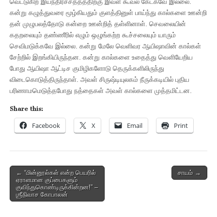
வெட்டுகிற இயந்திரச்சத்தத்திற்கு இவள் கூவல் கேட்கவே இல்லை.
கன்று கழுத்துவரை மூழ்கியதும் குளத்தினுள் பாய்ந்து கால்களை ஊன்றி
தன் முழுபலத்தோடு கன்றை ஊன்றித் தள்ளினாள். செவலையின்
கதறலையும் தண்ணீரில் எழும் ஒழுங்கற்ற கூச்சலையும் யாரும்
செவிமடுக்கவே இல்லை. கன்று மேலே வெளிவர ஆயிஷாவின் கால்கள்
சேற்றில் இறங்கியிருந்தன. கன்று கால்களை உதைத்து வெளியேறிய
போது ஆயிஷா ஆட்டிச குமிழிகளோடு தெருக்களிலிருந்து
விடைகொடுத்திருந்தாள். அவள் சிருஷ்டியுலகம் நீருக்கடியில் புதிய
பரிணாமமெடுத்தபோது நத்தைகள் அவள் கால்களை முத்தமிட்டன.
Share this:
Facebook
X
Email
Print
Post
← “மின்னூல்கள் என்ற பெயரில்
சாயம் →
ஏராளமான குப்பைகளும்
navigation
குவிந்துகொண்டிருக்கின்றன!” –
ஶ்ரீநிவாச கோபாலன்