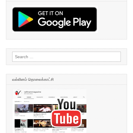
Search
for:
வல்லினம் தொலைக்காட்சி