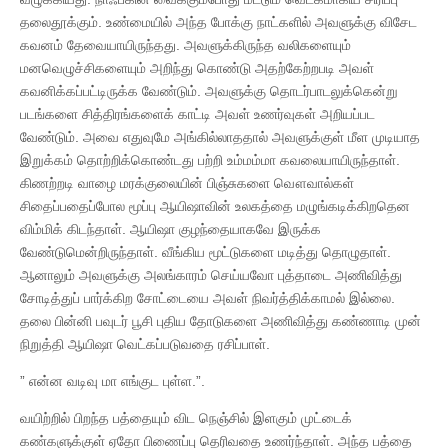
தலைதூக்கும். உண்மையில் அந்த போக்கு நாட்களில் அவளுக்கு விசேட
கவனம் தேவையாயிருந்தது. அவளுக்கிருந்த வலிகளையும்
மனவெழுச்சிகளையும் அறிந்து கொண்டு அதற்கேற்றபடி அவள்
கவனிக்கப்பட்டிருக்க வேண்டும். அவளுக்கு தொடர்பாடலுக்கென்று
படங்களை சித்திரங்களைக் காட்டி அவள் உணர்வுகள் அறியப்பட
வேண்டும். அவை எதுவுமே அங்கில்லாததால் அவளுக்குள் மீள முடியாத
இறுக்கம் தொற்றிக்கொண்டது பற்றி உம்மம்மா கவலையாயிருந்தாள்.
கிணற்றடி வாழை மரக்குலையின் பிஞ்சுகளை வௌவால்கள்
சிதைப்பதைப்போல மூப்பு ஆயிஷாவின் உலகத்தை மழுங்கடிக்கிறதென
விம்மிக் கிடந்தாள். ஆயிஷா குழந்தையாகவே இருக்க
வேண்டுமென்றிருந்தாள். வீங்கிய மூட்டுகளை மடித்து தொழுதாள்.
ஆனாலும் அவளுக்கு அலங்காரம் செய்யவோ புத்தாடை அணிவித்து
சோடித்துப் பார்க்கிற சோட்டையை அவள் நிவர்த்திக்காமல் இல்லை.
தலை பின்னி பவுடர் பூசி புதிய தோடுகளை அணிவித்து கண்ணாடி முன்
நிறுத்தி ஆயிஷா வெட்கப்படுவதை ரசிப்பாள்.
” என்ன வடிவு மா எங்குட புள்ள.”.
வயிற்றில் பிறந்த பத்தையும் விட நெஞ்சில் இளகும் முட்டைக்
கண்களுக்குள் ஏதோ பிணைப்பு தெரிவதை உணர்ந்தாள். அந்த பத்தை