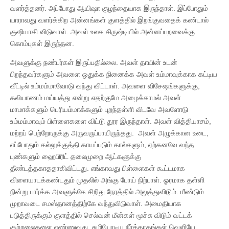
வளர்த்தனர். அப்போது ஆயிஷா குழந்தையாக இருந்தாள். இப்போதும்
யாராவது வளர்க்கிற அன்னங்கள் குளத்தில் இறங்குவதைக் கண்டால்
குஷியாகி விடுவாள். அவள் உலக சிருஷ்டியில் அன்னப்பறவைக்கு
கொம்புகள் இருந்தன.
அவளுக்கு நண்பர்கள் இருப்பதில்லை. அவள் தாயின் உடன்
பிறந்தவர்களும் அவளை ஒதுக்க நினைக்க அவள் உம்மாவுக்காக கட்டிய
வீட்டில் உம்மம்மாவோடு வந்து விட்டாள். அவளை விசேஷங்களுக்கு,
கலியாணம் மய்யத்து என்று எதற்குமே அழைக்காமல் அவள்
மாமாக்களும் பெரியம்மாக்களும் புறந்தள்ளி விடவே அவளோடு
உம்மம்மாவும் பிள்ளைகளை விட்டு தூர இருந்தாள். அவள் வித்தியாசம்,
மற்றப் பெற்றோருக்கு அருவருப்பாயிருந்தது. அவள் அழுக்கான உடை,
எப்போதும் கல்லுக்குத்தி காயப்படும் கால்களும், ஏற்கனவே வந்த
புண்களும் ஹைபிரிட் தலைமுறை ஆட்களுக்கு
தீண்டத்தகாததாகிவிட்டது. எங்காவது பிள்ளைகள் கூட்டமாக
விளையாடக்கண்டதும் முதலில் அங்கு போய் நிற்பாள். ஓரமாக தள்ளி
நின்று பார்க்க அவளுக்கே சிறிது நேரத்தில் அலுத்துவிடும். மீண்டும்
முறாவடை சமஸ்தானத்திற்கே வந்துவிடுவாள். அமைதியாக
படுத்திருக்கும் குளத்தில் செல்வன் மீன்கள் மூச்சு விடும் வட்டக்
குற்றலைகளை எண்ணுவது, சுழியோடிய நீர்க்காகங்கள் வெளியே