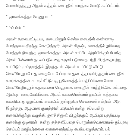
போலவிருந்தது அதன் கத்தல். சைபுதீன் வாஞ்சையோடு கூப்பிட்டார்.
” ஞானக்கத்தா வேணுமா..”.
” ம்ம் ம்ம்..”.
அவள் தலையாட்டியபடி கடையினுள் செல்ல சைபுதீன் கண்ணாடி
போத்தலை திறந்து கொடுத்தார். அவள் சிருஷ்டி உலகத்தில் இல்லாத
போத்தல் நிறைந்த ஞானக்கத்தா. அவள் சாப்பிட ஆரம்பிக்கும் போதே
அவள் பின்னால் தடவப்படுவதை உருவப்படுவதை பற்றி சிரத்தையற்று
சாப்பிடும் மும்முரத்தில் இருந்தாள். அவள் சாப்பிட்டு விட்டு
வெளியேறும்போது எதையோ பேப்பரால் துடைத்தபடியிருந்தார் சைபுதீன்.
சுவர்க்கத்தின் கடவுச்சீட்டுக்கு பூலோகத்தில் மதிப்பில்லை போல.
வெளியேறியதும் கதவுகளை மெதுவாக சைபுதீன் சாத்திக்கொண்டதை
ஆயிஷா உணரவேயில்லை. அவள் கவனமெல்லாம் தாயின் கத்தலை
கவனியாது குறும்பாய் கரையில் துள்ளுகிற செவலைக்கன்றின் மீதே
இருந்தது. ஆழமான குளத்தின் பாதியில் கன்று சப்பென்று
கரையிலிருந்து வழுக்கி குளத்தினுள் விழுந்ததும் ஆயிஷா பதறியபடி
கரைக்கு ஓடினாள். கன்று தத்தளிப்பதை பொறுக்கவொணாமல் துப்புரவு
செய்யும் ஊழியர்களை கைகளைத்தட்டி கூவியழைத்தாள். புல்