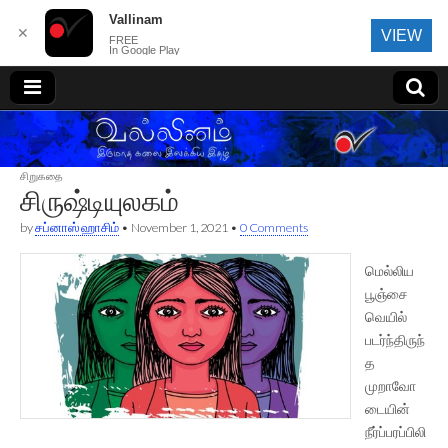
Vallinam
✕
VIEW
FREE
In Google Play
வல்லினம்
சிறுகதை
சிருஷ்டியுலகம்
by
சப்னாஸ் ஹாசிம்
•
November 1, 2021
•
0 Comments
மெல்லிய
பூஞ்சை
வெயில்
படர்ந்திருந்
த
முறாவோ
டையின்
நீர்ப்பரப்பிலி