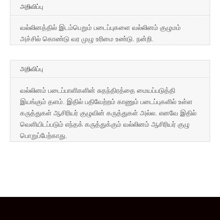
அறிவிப்பு
வல்லினத்தில் இடம்பெறும் படைப்புகளை வல்லினம் குழுமம்
அச்சில் கொண்டு வர முழு உரிமை உண்டு. நன்றி.
அறிவிப்பு
வல்லினம் படைப்பாளிகளின் சுதந்திரத்தை மையப்படுத்தி
இயங்கும் தளம். இதில் பதிவேற்றம் காணும் படைப்புகளில் உள்ள
கருத்துகள் ஆசிரியர் குழுவின் கருத்துகள் அல்ல. எனவே இதில்
வெளியிடப்படும் எந்தக் கருத்துக்கும் வல்லினம் ஆசிரியர் குழு
பொறுப்பேற்காது.
Copyright © 2026
வல்லினம்
. All Rights Reserved.
The Magazine Basic Theme by
bavotasan.com
.