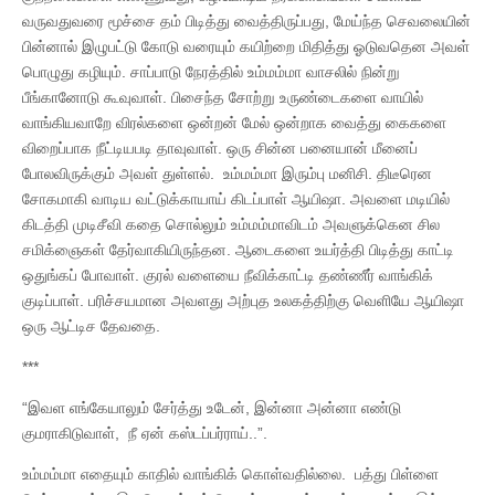
வருவதுவரை மூச்சை தம் பிடித்து வைத்திருப்பது, மேய்ந்த செவலையின்
பின்னால் இழுபட்டு கோடு வரையும் கயிற்றை மிதித்து ஓடுவதென அவள்
பொழுது கழியும். சாப்பாடு நேரத்தில் உம்மம்மா வாசலில் நின்று
பீங்கானோடு கூவுவாள். பிசைந்த சோற்று உருண்டைகளை வாயில்
வாங்கியவாறே விரல்களை ஒன்றன் மேல் ஒன்றாக வைத்து கைகளை
விறைப்பாக நீட்டியபடி தாவுவாள். ஒரு சின்ன பனையான் மீனைப்
போலவிருக்கும் அவள் துள்ளல். உம்மம்மா இரும்பு மனிசி. திடீரென
சோகமாகி வாடிய வட்டுக்காயாய் கிடப்பாள் ஆயிஷா. அவளை மடியில்
கிடத்தி முடிசீவி கதை சொல்லும் உம்மம்மாவிடம் அவளுக்கென சில
சமிக்ஞைகள் தேர்வாகியிருந்தன. ஆடைகளை உயர்த்தி பிடித்து காட்டி
ஒதுங்கப் போவாள். குரல் வளையை நீவிக்காட்டி தண்ணீர் வாங்கிக்
குடிப்பாள். பரிச்சயமான அவளது அற்புத உலகத்திற்கு வெளியே ஆயிஷா
ஒரு ஆட்டிச தேவதை.
***
“இவள எங்கேயாலும் சேர்த்து உடேன், இன்னா அன்னா எண்டு
குமராகிடுவாள், நீ ஏன் கஸ்டப்பர்ராய்..”.
உம்மம்மா எதையும் காதில் வாங்கிக் கொள்வதில்லை. பத்து பிள்ளை