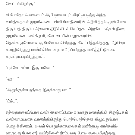
வெட்டங்கிறங்கு “.
எப்போதோ அவளையும் ஆயிஷாவையும் விரட்டியடித்த அந்த
வார்த்தைகள் முறாவோடை பள்ளி மோதினாரின் அறிவித்தல் குரல் போல
திரும்பத் திரும்ப அவளை திடுக்கிடச் செய்தன. அழகிய மஞ்சள் நிலவு
முறாவோடை என்கிற மீராவோடையின் மறுகரையின்
தென்னஞ்சோலைக்கு மேலே கடலிலிருந்து கிளம்பித்தகித்தது. ஆயிஷா
சுவற்றிலிருந்து மண்சில்லொன்றால் அப்பியிருந்த பாசித்திட்டுகளை
சுரண்டியபடியிருந்தாள்.
“புள்ளே, சும்மா இரு. மனே..”.
“ஹா.. “.
“அதுக்குள்ள நத்தை இருக்காது மா..”.
“ம்ம்..”.
நத்தைகளைப்போல வண்டுகளைப்போல அவளது உலகத்தின் சிருஷ்டிகள்
வண்ணமயமாக வானத்திலிருந்து பொத்பொத்தென விழுவதுபோல
பொறுக்கினாள். அவள் பொறுக்காதவைகள் ஊர்ந்தபடி கால்களில்
ஊருவது போல ஏறி வயிற்றினுள் நிரம்புவது போல சூயையிருந்தது.