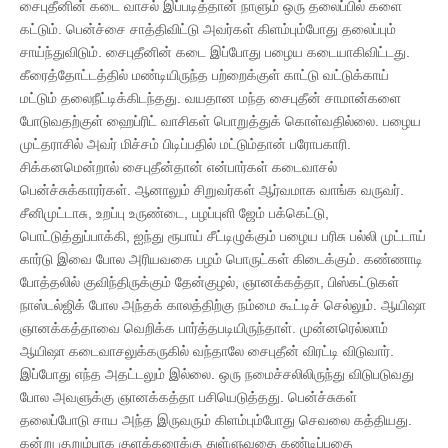
சைபுதீனின் கடை வாசல் இப்படித்தான் நாளும் ஒரு தலைப்பில் களை
கட்டும். பென்ச்சை சாத்திவிட்டு அவர்கள் கிளம்பும்போது தலைப்பும்
சாய்ந்துவிடும். சைபுதீனின் கடை இப்போது பழைய கடையாகிவிட்டது.
கீரைத்தோட்டத்தில் மண்டியிருந்த பற்றைக்குள் காட்டு வட்டுக்காய்
மட்டும் தலைநீட்டிக்கிடந்தது. வயதான மந்த சைபுதீன் சாமான்களை
போடுவதற்குள் ஹைப்ரிட் வாசிகள் பொறுத்துக் கொள்வதில்லை. பழைய
முட்தராசில் அவர் மிச்சம் பிடிப்பதில் மட்டும்தான் பரோபகாரி.
சிக்கனமென்றால் சைபுதீன்தான் என்பார்கள் கடைவாசல்
பென்ச்சுக்காரர்கள். ஆனாலும் சிறுவர்கள் ஆர்வமாக வாங்க வருவர்.
சீனிமுட்டாசு, உறப்பு உருண்டை, பழப்புளி ஜேம் பக்கெட்டு,
பொட்டுத்துப்பாக்கி, ஐந்து ரூபாய் சீட்டிழுக்கும் பழைய பரிசு பல்லி முட்டாய்
கார்டு இவை போல அரியவகை பழம் பொருட்கள் கிடைக்கும். கண்ணாடி
போத்தலில் குவிந்திருக்கும் தேன்குழல், ஞானக்கத்தா, பிஸ்கட்டுகள்
நாஸ்டல்ஜிக் போல அந்தக் காலத்திற்கு நம்மை கூட்டிச் செல்லும். ஆயிஷா
ஞானக்கத்தாவை வெறிக்க பார்த்தபடியிருந்தாள். முன்னரெல்லாம்
ஆயிஷா கடைவாசலுக்கருகில் வந்தாலே சைபுதீன் விரட்டி விடுவார்.
இப்போது எந்த அதட்டலும் இல்லை. ஒரு நமைச்சலிலிருந்து விடுபடுவது
போல அவளுக்கு ஞானக்கத்தா பசியெடுத்தது. பென்ச்சுகள்
தலைப்போடு சாய அந்த இருவரும் கிளம்பும்போது செவலை கத்தியது.
கன்று குறும்பாக குளக்கரைக்கு துள்ளுவதை கண்டிப்பதை