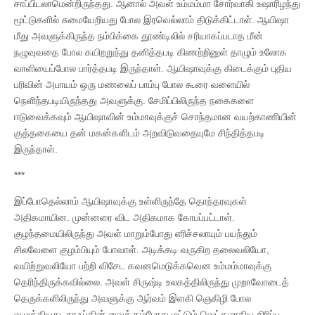
சாப்பிடலாமென்றிருந்தது. ஆனால் அவள் உம்மம்மா சோர்வாகி உஷாரிழந்து
மூட்டுகளில் சுமையேறியது போல இரவெல்லாம் திடுக்கிட்டாள். ஆயிஷா
மீது அவளுக்கிருந்த நம்பிக்கை தூண்டிலில் சரியாகப்படாத மீன்
நழுவுவதை போல கயிறறுந்து தனித்தபடி கிணற்றினுள் தாழும் உலோக
வாளியைப்போல பார்த்தபடி இருந்தாள். ஆயிஷாவுக்கு கிடைக்கும் புதிய
பரிவின் அபாயம் ஒரு மணலைப் பாம்பு போல கூரை வளையில்
நெளிந்தபடியிருந்தது அவளுக்கு. சேமிப்பிலிருந்த நகைகளை
ஈடுவைக்கவும் ஆயிஷாவின் உம்மாவுக்குச் சொந்தமான வயற்காணியின்
குத்தகையை தன் மகன்களிடம் அறவிடுவதையுமே சிந்தித்தபடி
இருந்தாள்.
***
இப்போதெல்லாம் ஆயிஷாவுக்கு உள்ளிருந்தே தொந்தரவுகள்
அதிகமாயின. முன்னரை விட அதிகமாக கோபப்பட்டாள்.
குழந்தமையிலிருந்து அவள் மாறும்போது எரிச்சலாயும் பயந்தும்
சிலவேளை குழம்பியும் போவாள். அடிக்கடி வருகிற தலைவலியோ,
வயிற்றுவலியோ பற்றி விசேட கவனமெடுக்கவென உம்மம்மாவுக்கு
தெரிந்திருக்கவில்லை. அவள் சிருஷ்டி உலகத்திலிருந்து முறாவோடைத்
தெருக்களிலிருந்து அவளுக்கு ஆர்வம் இளகி ஞெகிழி போல
வழுக்கியது. நாஃப்கின் வைக்கும்போது மட்டும் வெட்கமாகிய சிரிப்பு