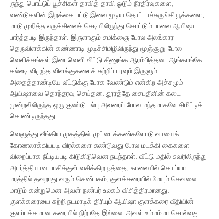
ருந்து பொட்டுப் பூச்சிகள் தாவித் தாவி ஓடும் நீரதிர்வுகளை,
வண்டுகளின் இறக்கை பட்டு இலை மூடிய தொட்டாச்சுருங்கி பூக்களை,
மாடு முறித்த எருக்கிலைச் செடியிலிருந்து சொட்டும் பாலை ஆயிஷா
பார்த்தபடி இருந்தாள். இருளாகும் சமிக்ஞை போல அலங்கார
தெருவிளக்கின் கண்ணாடி மூடிச்சிமிழிலிருந்து மூஞ்சூறு போல
வெளிச்சங்கள் இடைவெளி விட்டு சிணுங்க ஆரம்பித்தன. ஆங்காங்கே
கல்லடி விழுந்த விளக்குகளைச் சுற்றிப் பரவும் இருளும்
அதைத்தாண்டியே வீட்டுக்கு போக வேண்டும் என்கிற அச்சமும்
ஆயிஷாவை தொந்தரவு செய்தன. தூரத்தே சைபுதீனின் கடை
முன்றலிலிருந்த ஒரு குண்டு பல்பு அவரைப் போல மந்தமாகவே சிமிட்டிக்
கொண்டிருந்தது.
வெளுத்து வீங்கிய முகத்தின் முட்டைக்கண்களோடு வாயைக்
கோணலாக்கியபடி விரல்களை சுண்டுவது போல மடக்கி கைகளை
விறைப்பாக நீட்டியபடி கிடுகிடுவென நடந்தாள். வீட்டு மதில் சுவரிலிருந்து
அடர்த்தியான பாசிக்குள் வசிக்கிற நத்தை, காலையில் கொய்யா
மரத்தில் தவறாது வரும் செண்பகம், குளக்கரையில் மேயும் செவலை
மாடும் கன்றுமென அவள் நண்பர் உலகம் விசித்திரமானது.
குளக்கரையை சுற்றி நடமாடிக் திரியும் ஆயிஷா குளக்கரை வீதியின்
குளப்பக்கமான கரையில் நிற்பதே இல்லை. அவள் உம்மம்மா சொல்வது