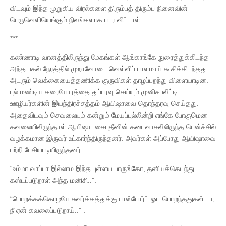
விடவும் இந்த முறுகிய விரல்களை திரும்பத் திரும்ப நினைவின்
பெருவெளியெங்கும் நிலங்களாக படர விட்டாள்.
***
கண்ணாடி வானத்திலிருந்து மேகங்கள் ஆங்காங்கே நுரைத்துக்கிடந்த
அந்த பகல் நேரத்தில் முறாவோடை வெள்ளிப் பாளமாய் கூசிக்கிடந்தது.
அடரும் வெக்கையைத்தணிக்க குருவிகள் தாழப்பறந்து விளையாடின.
புல் மண்டிய கரையோரத்தை துப்பரவு செய்யும் முனிசபலிட்டி
ஊழியர்களின் இயந்திரச்சத்தம் ஆயிஷாவை தொந்தரவு செய்தது.
அதைவிடவும் செவலையும் கன்றும் மேயப்புல்லின்றி எங்கே போகுமென
கவலையிலிருந்தாள் ஆயிஷா. சைபுதீனின் கடைவாசலிலிருந்த பென்ச்சில்
வழக்கமான இருவர் உட்கார்ந்திருந்தனர். அவர்கள் அப்போது ஆயிஷாவை
பற்றி பேசியபடியிருந்தனர்.
“உம்மா வாப்பா இல்லாம இந்த புள்ளய பாருங்கோ, தனியக்கெடந்து
கஸ்டப்படுறாள் அந்த மனிசி..”.
“பொறக்கக்கொழயே சுவர்க்கத்துக்கு பாஸ்போர்ட் ஓட பொறந்ததுகள் டா,
நீ ஏன் கவலைப்படுறாய்..” .