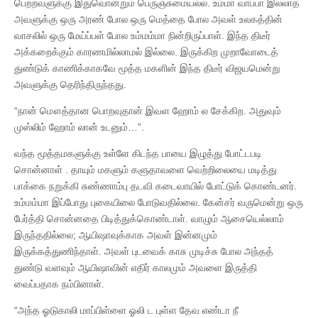
பெற்றவளுக்கு இதுவொன்றும் பெருஞ்சுமையல்ல. உம்மா வாப்பா இல்லாத
அவளுக்கு ஒரு அரண் போல ஒரு மெத்தை போல அவள் உலகத்தின்
வாசலில் ஒரு மேய்ப்பள் போல உம்மம்மா நின்றிருப்பாள். இந்த திடீர்
அக்கறைக்கும் காரணமில்லாமல் இல்லை. இருக்கிற முறாவோடைத்
துண்டுக் காணிக்காகவே மூத்த மகளின் இந்த திடீர் விஜயமென்று
அவளுக்கு தெரிந்திருந்தது.
“நான் மௌத்தான பொறவுதான் இவள ஹோம் ல சேக்கிற. அதுவும்
முஸ்லிம் ஹோம் லான் உடனும்…”.
வந்த மூத்தமகளுக்கு உள்ளே கிடந்த பாயை இழுத்து போட்டபடி
சொன்னாள் . தாயும் மகளும் களுதாவளை வெற்றிலையை மடித்து
பாக்கை நறுக்கி சுண்ணாம்பு தடவி கடைவாயில் போட்டுக் கொண்டனர்.
உம்மம்மா இப்போது புகையிலை போடுவதில்லை. கேன்சர் வருமென்று ஒரு
பேர்த்தி சொன்னதை பிடித்துக்கொண்டாள். வாழும் ஆசையெல்லாம்
இருந்ததில்லை; ஆயிஷாவுக்காக அவள் இன்னமும்
இருக்கத்துணிந்தாள். அவள் புடவைக் காசு முடிச்சு போல அந்தத்
துண்டு வளவும் ஆயிஷாவின் எதிர் காலமும் அவளை இருத்தி
வைப்பதாக நம்பினாள்.
“அந்த ஓடுகாலி மாப்பிள்ளை ஓலி ட புள்ள தேவ எண்டா நீ