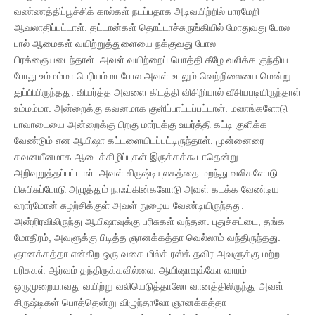
வண்ணத்திப்பூச்சிக் கால்கள் நடப்பதாக அடிவயிற்றில் பாரமேறி
ஆவலாதிப்பட்டாள். தட்டான்கள் தொட்டாச்சுருங்கியில் மோதுவது போல
பால் ஆமைகள் வயிற்றுத்துளையை நக்குவது போல
பிரக்ஞையடைந்தாள். அவள் வயிற்றைப் பொத்தி கீழே வலிக்க குந்திய
போது உம்மம்மா பெரியம்மா போல அவள் உடலும் வெற்றிலையை மென்று
துப்பியிருந்தது. வியர்த்த அவளை கிடத்தி விசிறியால் வீசியபடியிருந்தாள்
உம்மம்மா. அன்றைக்கு கவனமாக குளிப்பாட்டப்பட்டாள். மணங்களோடு
பாவாடையை அன்றைக்கு பிறகு மார்புக்கு உயர்த்தி கட்டி குளிக்க
வேண்டும் என ஆயிஷா கட்டளையிடப்பட்டிருந்தாள். முன்னைரை
கவனயீனமாக ஆடைக்கிழிப்புகள் இருக்கக்கூடாதென்று
அறிவுறுத்தப்பட்டாள். அவள் சிருஷ்டியுலகத்தை மறந்து வலிகளோடு
பிசுபிசுப்போடு அழுத்தும் நாஃப்கின்களோடு அவள் கடக்க வேண்டிய
ஹார்மோன் சுழற்சிக்குள் அவள் நுழைய வேண்டியிருந்தது.
அன்றிரவிலிருந்து ஆயிஷாவுக்கு பரிசுகள் வந்தன. புதுச்சட்டை, தங்க
மோதிரம், அவளுக்கு பிடித்த ஞானக்கத்தா வெல்லாம் வந்திருந்தது.
ஞானக்கத்தா என்கிற ஒரு வகை மில்க் ரஸ்க் தவிர அவளுக்கு மற்ற
பரிசுகள் ஆர்வம் தந்திருக்கவில்லை. ஆயிஷாவுக்கோ வாரம்
ஒருமுறையாவது வயிற்று வலியெடுத்தாலோ வானத்திலிருந்து அவள்
சிருஷ்டிகள் பொத்தென்று விழுந்தாலோ ஞானக்கத்தா