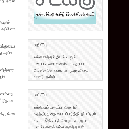
நடந்தார்.
னேறிச்
. அப்போது
அறிவிப்பு
ாலத்துலயே
ணு அங்க
வல்லினத்தில் இடம்பெறும்
படைப்புகளை வல்லினம் குழுமம்
்த்தார்.
அச்சில் கொண்டு வர முழு உரிமை
ிக்
உண்டு. நன்றி.
பொண்ணு.
அறிவிப்பு
ட்டுதான்
வல்லினம் படைப்பாளிகளின்
சுதந்திரத்தை மையப்படுத்தி இயங்கும்
க்கு மேல.
தளம். இதில் பதிவேற்றம் காணும்
படைப்புகளில் உள்ள கருத்துகள்