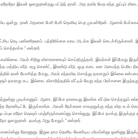
ல் ஏதேதோ இவன் ஒளறுறான்றது மட்டுந் தான். அத தவிர வேற எந்த துப்பும் கிட
யாகிய ஒன்று. நான் அதனை பேசி பேசி தெளிவு பெற முயன்றேன். ஆனால் பேச்சுகள
 சாட்சிய ரெடி பண்ணிறலாம். பத்திரிக்கை வாய அடக்க இவன் கெடச்சிருக்கான். 
செத்தாச்சு.” என்றார்.
வில்லை. அவர் சிறிது விசாரணையும் செய்திருந்தார். இவர்கள் இப்போது இருக்க
்த மத்திய வீடு. ஏழு செண்ட், இரண்டு வீடு, ஒரு கடை என அமைந்த பெரிய நில
கோணத்தில் நான் யோசித்த போது, அவர் எந்தவித சொத்து தகராறும் இல்லை என்ப
ம் தகராறு கூட இல்லை. விசாரித்ததில் வீட்டில் வேறு எந்த பிரச்சனை இருந்தது
ெத்துன்னு முடிக்கணும். ஆனா, இப்போ நாலாவது இவங்க வீட்டுல செத்ததும் எல்ல
ேற இத நோண்டிட்டே இருக்காங்க. அவன் நேச்சுரலா சாவுறதுக்கு எந்த வித உடல் க
 ஒடம்புல ஏதோ ஷெஷம் பாஞ்சிருக்கலாம்னு சொல்லுது. இப்போ நமக்கு இருக்குற 
 ஒளறுறான். நமக்கு அது போதும்.” என்றார்.
க்கலாம்ன்னு தோணுது. இதுல நாம தெளிய வேண்டிய மர்மம்ன்னு ஒண்ணு இருக்க