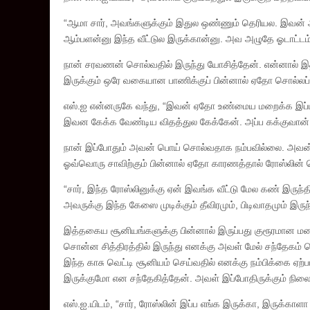
“ஆமா சார், அவங்களுக்கும் இதுல ஒண்ணும் தெரியல. இவன் அம
ஆம்பளன்னு இந்த வீட்டுல இருக்கான்னு. அவ அழுதே ஓடாட்டம் 
நான் சரவணன் சொல்வதில் இருந்து யோசித்தேன். என்னால்
இருக்கும் ஒரே வகையான பாணிக்குப் பின்னால் ஏதோ சொல்லப்
எஸ்.ஐ என்னருகே வந்து, “இவன் ஏதோ உண்மைய மறைக்க இப்டி ந
இவன கேக்க வேண்டிய விதத்துல கேக்கேன். அப்ப கக்குவான் ப
நான் இப்போதும் அவன் பொய் சொல்வதாக நம்பவில்லை. அவன் 
ஓவ்வொரு சாவிற்கும் பின்னால் ஏதோ காரணத்தால் ரோஸ்லின் 
“சார், இந்த ரோஸ்லினுக்கு ஏன் இவங்க வீட்டு மேல கண் இருந்த
அவருக்கு இந்த கேஸை முடிக்கும் தீவிரமும், பிடிவாதமும் இருந
இத்தகைய சூனியங்களுக்கு பின்னால் இருப்பது குரூரமான மன
சொன்ன சித்திரத்தில் இருந்து எனக்கு அவள் மேல் சந்தேகம
இந்த காசு வெட்டி சூனியம் செய்வதில் எனக்கு நம்பிக்கை ஏற்
இருக்குமோ என சந்தேகித்தேன். அவள் இப்போதிருக்கும் நில
எஸ்.ஐ.யிடம், “சார், ரோஸ்லின் இப்ப எங்க இருக்கா, இருக்காள