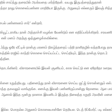
ில் சாய்ந்து தரையில் அமர்வதை பார்த்தேன். வயது இருபத்தைந்துதான்
ாத்தா நாலு கொலைப்பண்ண மாதிரியா இருக்கு. அதுலயும் எல்லாரும் இவஞ் சித்த
பைல் பண்ணலாம் சார்” என்றார்.
ிக்யூட்டராகிய நான் அத்தாச்சி வழங்க வேண்டும் என எதிர்ப்பார்க்கிறார். சரவணின்
ர். என் மனம் அதற்கு ஒத்துழைக்கவில்லை.
ு ஒரே வீட்டில் நான்கு மரணம் நிகழ்ந்ததைப் பற்றி நாளிதழில் வந்தபோது தா
கத்தில் ராஜிவ் காந்தி கொலை செய்யப்பட்ட செய்தியும், இந்த நான்கு தொடர்
ுத்தின.
த் தொடங்கினர். விசாரணையில் இவன் சூனியம், காசு வெட்டு என ஏதேதோ உளறவு
்னை உறுத்தியது. பதினைந்து நாள் விசாரணை செய்ய ஜட்ஜ் சொன்னதும் எஸ்
 மொத்த தகவலும் வாங்குங்க. எனக்கு இவன் பண்ணிருப்பான்னு தோணல. ஆள பா
ர். ஆனால் இந்த மூன்று நாளாக இவனிடம் இருந்த நிலைத்த உறுதி அவரின் மன
ம் இல்ல. மொதல்ல அதுலாம் கொலையான்னே தெரியல. டெத் ரிப்போர்ட் படி எல்லாம