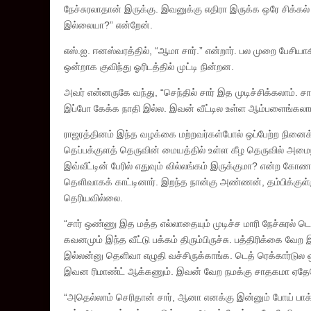
நேச்சுரலாதான் இருக்கு. இவனுக்கு எதிரா இருக்க ஒரே சிக்க
இல்லையா?” என்றேன்.
எஸ்.ஐ. ஈனஸ்வரத்தில், “ஆமா சார்.” என்றார். பல முறை பேசி
ஒன்றாக குவிந்து ஓரிடத்தில் முட்டி நின்றன.
அவர் என்னருகே வந்து, “செந்தில் சார் இத முடிச்சிக்கலாம்.
இப்போ கேக்க நாதி இல்ல. இவன் வீட்டில உள்ள ஆம்பளைங்கலாம் 
ராஜரத்தினம் இந்த வழக்கை மற்றவர்கள்போல் ஒப்பேற்ற நினைக்க
தெப்பக்குளத் தெருவின் மையத்தில் உள்ள கீழ தெருவில் அமைந
இவ்வீட்டின் பேரில் எதுவும் வில்லங்கம் இருக்குமா? என்ற 
தெளிவாகக் காட்டினார். இறந்த நான்கு அண்ணன், தம்பிக்குள்ளு
தெரியவில்லை.
“சார் ஒண்ணு இத மத்த எல்லாதையும் முடிச்ச மாரி நேச்சுரல் ட
கவனமும் இந்த வீட்டு பக்கம் திரும்பிருச்சு. பத்திரிக்கை வ
இல்லன்னு தெளிவா எழுதி வச்சிருக்காங்க. டெத் ரெக்கார்டுல
இவன ரிமாண்ட் ஆக்கணும். இவன் வேற நமக்கு சாதகமா ஏதேதோ
“அதெல்லாம் செரிதான் சார், ஆனா எனக்கு இன்னும் போய் பா