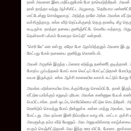
நான் அவனை இடைமறிப்பதுபோல் பேச நாவெடுத்தேன். அவன் என்
நாள் தாத்தா வந்து ஆச்சிகிட்ட அழுவாரு. ’தெரியாம பண்ணி
மாட்டேன்னு சொல்லுவாரு’. அடுத்த நாளே அங்க அவங்க வீட்டுக
வச்சிருந்தாரு. எங்க வீடு தெப்பக்குளத் தெரு தாண்டி கீழ தெர
கூடிருச்சு. தாத்தா தலைய குனிஞ்சிட்டே வெளிய வந்தாரு. அத
தென்காசி பக்கம் போனதா செய்தி” என்றான்.
“செரி லே” என எஸ்.ஐ. ஏதோ பேச ஆரம்பித்ததும் அவரை இடது கைய
கேட்பது போல் தலையை குனிந்து கொண்டார்.
அவன் அருகில் இருந்த டம்ளரை எடுத்து தண்ணீர் குடித்தான
போறப்ப முப்பந்தலம் போய் காசு வெட்டிப் போட்டிட்டுதான் போ
வயசு இருக்கும். எங்க ஆச்சி காலையில வாசக் கூட்டும் போது ர
அவங்க படுக்கையில கெடக்கும்போது செலம்பிட்டே தான் இருந்தா
வீட்டுல யார்க்கும் எதுவும் புரியல. அவங்க கண்ணுல பேயக் கண்ட 
பெயிட்டாங்க. நான் ஒடம்பு செரியில்லாம வீட்டுல கெடந்தேன். அ
ரெண்டும் செவந்து போய் நின்னுச்சு. என்ன பாத்து அவங்க, ‘ஏல
போட்டது. அவ நம்மள இனி நிம்மதியா வாழ விட மாட்டா. குச்ச
அவளுக்கு நம்ம வீடு வேணும். அவ அனுபவிக்காத வாழ்க்கைய ந
சபதம் செஞ்சிட்டுதான் அவ இந்த ஊர விட்டே போனா. ஜாக்கரத