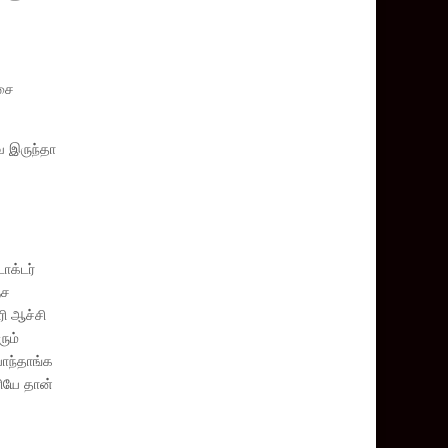
்சை
ே இருந்தா
ாக்டர்
்ச
ரி ஆச்சி
ும்
யாந்தாங்க
ியே தான்