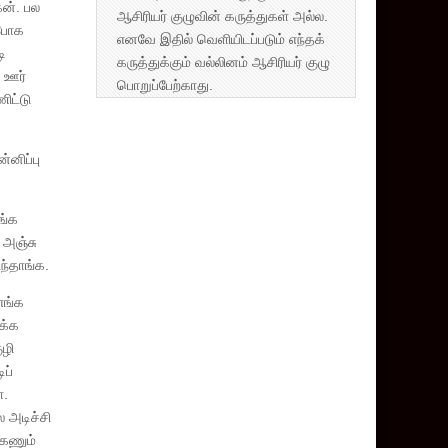
ன். பல
ஆசிரியர் குழுவின் கருத்துகள் அல்ல.
 போக
எனவே இதில் வெளியிடப்படும் எந்தக்
ி
கருத்துக்கும் வல்லினம் ஆசிரியர் குழு
. ஊர்
பொறுப்பேற்காது.
ிட்டு
்னிப்பு
ங்க
 அஞ்சு
ந்தாங்க.
எங்க
ாக்க
ுழி
ிப்
ா.
 அடிச்சி
்கணும்