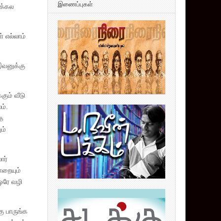
இணைப்புகள்
ைக்கல
் எல்லாம்
இவனுக்கு
ும் வீடு
ம்.
தை
ம்
ார்
ொறையும்
ஒரே வழி
ு பாருங்க