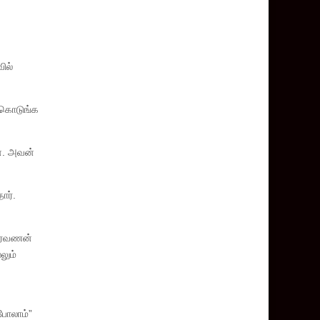
ில்
் கொடுங்க
். அவன்
ார்.
 சரவணன்
லும்
 போலாம்”