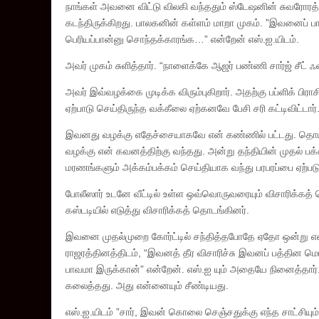
நாங்கள் அவனை விட்டு விலகி வந்ததும் ஸ்டேஷனின் சுவரோரத்த
கடந்திருக்கிறது. பாலகனின் கள்ளம் மாறா முகம். ”இவனைப் ப
பெரியப்பான்னு சொந்தக்காரங்க…” என்றேன் எஸ்.ஐ.யிடம்.
அவர் முகம் சுளித்தார். “நாளைக்கே ஆஜர் பண்ணி சார்ஜ் சீட் ஃ
அவர் இவ்வழக்கை முடிக்க விரும்புகிறார். அதற்கு பப்ளிக் பிராச
ஏற்பாடு செய்திருந்த வக்கீலை ஏற்கனவே பேசி சரி கட்டிவிட்டா
இவனது வழக்கு எதேச்சையாகவே என் கண்ணில் பட்டது. தொடர்ந்த
வழக்கு என் கவனத்திற்கு வந்தது. அன்று தந்தியின் முதல் பக்
மரணங்களும் அக்கம்பக்கம் செய்தியாக வந்து பரபரப்பை ஏற்பட
போலீஸார் உடனே வீட்டில் உள்ள ஒவ்வொருவரையும் விசாரிக்க
கஸ்டடியில் எடுத்து விசாரிக்கத் தொடங்கினர்.
இவனை முதல்முறை கோர்ட்டில் சந்தித்தபோதே ஏதோ ஒன்று என
ராஜரத்தினத்திடம், “இவனத் தீர விசாரிச்சு இவனப் பத்தின
பாவமா இருக்கான்” என்றேன். எஸ்.ஐ யும் அதையே நினைத்தா
கலைத்தது. அது என்னையும் சீண்டியது.
எஸ்.ஐ.யிடம் ”சார், இவன் கொலை செஞ்சதுக்கு எந்த சாட்சியு