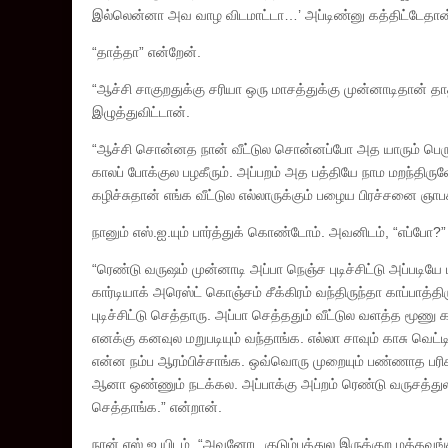
இல்லென்னா அவ வாழ விடமாட்டா…’ அப்டிண்னு கத்திட்டேதான் தரை
“தாத்தா” என்றேன்.
“ஆச்சி சாகுறதுக்கு சரியா ஒரு மாசத்துக்கு முன்னாடிதான் தாத
இழுத்துவிட்டான்.
“ஆச்சி சொன்னத நான் வீட்டுல சொன்னப்போ அத யாரும் பெருச
காலப் போக்குல பழகீரும். அப்பறம் அத பத்தியே நாம மறந்திரு
கழிச்சுதான் எங்க வீட்டுல எல்லாருக்கும் பழைய பிரச்சனை ஞாபகம
நானும் எஸ்.ஐ.யும் பார்த்துக் கொண்டோம். அவனிடம், “எப்போ?”
“ரெண்டு வருஷம் முன்னாடி அப்பா நெஞ்ச புடிச்சிட்டு அப்படியே ம
கார்டியாக் அரெஸ்ட் கொஞ்சம் சீக்கிரம் வந்திருந்தா காப்பாத்
புடிச்சிட்டு செத்தாரு. அப்பா செத்ததும் வீட்டுல வளத்த மூணு
எனக்கு கனவுல மறுபடியும் வந்தாங்க. எல்லா சாவும் காசு வெ
என்ன நம்ப ஆரம்பிச்சாங்க. ஒவ்வொரு முறையும் பண்ணாத பரிகா
ஆனா ஒண்ணும் நடக்கல. அப்பாக்கு அப்றம் ரெண்டு வருசத்துல
செத்தாங்க.” என்றான்.
நான் எஸ்.ஐ.யிடம், “அவனோட குடும்பத்துல இருக்குற மத்தவங்