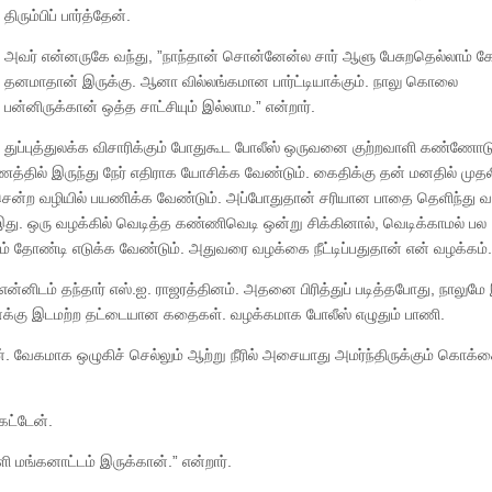
திரும்பிப் பார்த்தேன்.
அவர் என்னருகே வந்து, ”நாந்தான் சொன்னேன்ல சார் ஆளு பேசுறதெல்லாம் கோ
தனமாதான் இருக்கு. ஆனா வில்லங்கமான பார்ட்டியாக்கும். நாலு கொலை
பன்னிருக்கான் ஒத்த சாட்சியும் இல்லாம.” என்றார்.
துப்புத்துலக்க விசாரிக்கும் போதுகூட போலீஸ் ஒருவனை குற்றவாளி கண்ணோட
த்தில் இருந்து நேர் எதிராக யோசிக்க வேண்டும். கைதிக்கு தன் மனதில் முதல
சென்ற வழியில் பயணிக்க வேண்டும். அப்போதுதான் சரியான பாதை தெளிந்து வர
இது. ஒரு வழக்கில் வெடித்த கண்ணிவெடி ஒன்று சிக்கினால், வெடிக்காமல் பல
ும் தோண்டி எடுக்க வேண்டும். அதுவரை வழக்கை நீட்டிப்பதுதான் என் வழக்கம்.
என்னிடம் தந்தார் எஸ்.ஐ. ராஜரத்தினம். அதனை பிரித்துப் படித்தபோது, நாலும
க்கு இடமற்ற தட்டையான கதைகள். வழக்கமாக போலீஸ் எழுதும் பாணி.
ேகமாக ஒழுகிச் செல்லும் ஆற்று நீரில் அசையாது அமர்ந்திருக்கும் கொக்க
ேட்டேன்.
ி மங்கனாட்டம் இருக்கான்.” என்றார்.