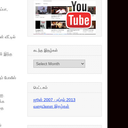
ப்பா,
 வீட்டில்
கடந்த இதழ்கள்
ன் இந்த
கடந்த
இதழ்கள்
ம் போலீஸ்
பெட்டகம்
.ஐ.
ஜூன் 2007 - ஏப்ரல் 2013
க்க
வரையிலான இதழ்கள்
தை
்