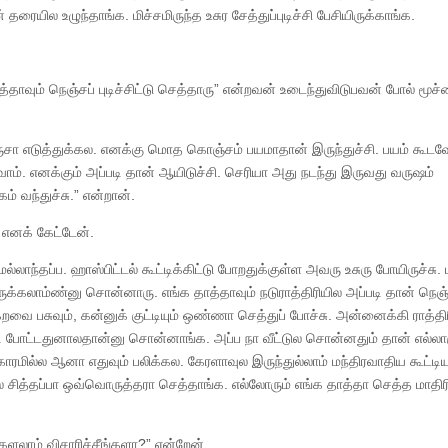
யில உழுந்தாங்க. மிச்சமிருந்த உசுர சேத்துப்புடிச்சி பேசியிருக்காங்க.
்தாவும் நெஞ்சப் புடிச்சிட்டு செத்தாரு” என்றவன் உடைந்துவிடுபவன் போல் மூச
ா எடுத்துக்கல. எனக்கு மொத கொஞ்சம் பயமாதான் இருந்துச்சி. பயம் கூடவ
வோம். எனக்கும் அப்படி தான் ஆயிடுச்சி. செரியா அது நடந்து இருவது வருஷம்
் வந்துச்சு.” என்றான்.
 எனக் கேட்டேன்.
ல்லாந்தப்ப. ஹாஸ்பிட்டல் கூட்டிக்கிட்டு போறதுக்குள்ள அவரு உசுரு போயிருச்சு. ட
திருக்கலாம்ண்னு சொன்னாரு. எங்க தாத்தாவும் நடுராத்திரியில அப்படி தான் நெஞ
 கறவை பசுவும், கன்னுக் குட்டியும் ஒண்ணா செத்துப் போச்சு. அன்னைக்கி ராத்தி
ட்டி போட்டதுனாலதான்னு சொன்னாங்க. அப்ப நா வீட்டுல சொன்னதும் தான் எல்லார
ரமில்ல ஆனா எதுவும் பலிக்கல. கேரளாவுல இருந்துல்லாம் மந்திரவாதிய கூட்டி
 சித்தப்பா ஒவ்வொருத்தரா செத்தாங்க. எல்லோரும் எங்க தாத்தா செத்த மாதிர
களலாம் விசாரிச்சீங்களா?” என்றேன்.