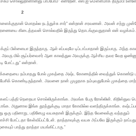
ச்சும் சொல்லுறானான்னு பாப்போம்” என்றேன். எஸ்.ஐ மௌனமாக திரும்பி உள்ளே 
2
ிள்ளைக்குதான் மொதல்ல நடந்துச்சு சார்” என்றான் சரவணன். அவன் சற்று முன்
விசாரணையை கிடைத்தவன் சொல்வதில் இருந்து தொடங்குவதுதான் என் வழக்கம்
குப் பிள்ளையா இருந்தாரு. ஆள் எப்பவுமே டிப்டாப்பாதான் இருப்பாரு. அந்த க
ு. அவரு மில் சூப்பர்வைசர் ஆன காலத்துல அவருக்கு ஆச்சிய தவர வேற ஒண்
டி போட்டது” என்றான்.
்டுக்கதையை நம்பாதது போல் முகத்தை அஷ்ட கோணத்தில் வைத்துக் கொண்டு பார
சிக் கொண்டிருந்தான். அவனை நான் முழுதாக நம்புவதுபோல் முகத்தை மாற்ற
ப் பத்தி நெறையா சொல்லிருக்காங்க. அவங்க பேரு ரோஸ்லின். கிறிஸ்துவ 
ாங்க. அதுனால இங்க தூத்துக்குடி மாதா கோவில்ல வளந்திருக்காங்க. கஷ்டப்ப
து ஒரு பதினாறு, பதினேழு வயசுதான் இருக்கும். இந்த வேலைக்கு வந்ததும்
 போட்டதா கேள்விப்பட்டேன். தாத்தாவுக்கு வயசு அப்பவே இருக்கும் நாப்பது
ையும் பாத்து தாத்தா மயங்கிட்டாரு.”