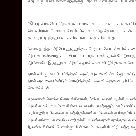
சார். அது தான் என்ன தடுக்குது. அவன் போக்குலயே பேசி ஏதா
”இப்படி காசு வெட்டுறதெல்லாம் எங்க தாத்தா சண்முகநாதப் ப
செல்கிறான். அவனை பேசவிட்டுக் காத்திருந்தேன். முதல் 
தான் முட்டி நிற்கும் வழக்கிற்கான பாதை கிடைக்கும்.
“எங்க தாத்தா அப்போ தூத்துக்குடி மெஜுரா கோட்ஸ்ல மில் கணக்
அயர்ன் பண்ணாத சட்ட போட மாட்டாரு. பாண்ட்தான் போடுவார
ஆபிஸ்லயே இருந்துச்சு. அவங்கதான் எங்க வீட்டுக்கு காசு வெட்
நான் எஸ்.ஐ. யைப் பார்த்தேன். அவர் சரவணன் சொல்லும் கட
நான் அவனை மீண்டும் சோதித்தேன். அவன் அதனை நம்பியே பே
கொண்டேன்.
சரவணன் சொல்ல தொடங்கினான், ”எங்க பவானி ஆச்சி அவங்கள
அவங்க அப்பா அம்மா சின்ன வயசுலயே எறந்ததும் மதம் மாறிட்ட
படிச்சு இந்த வேலைக்கு வந்திருக்காங்க. வேலைக்கு சேரும்போ
அவங்களோட சுபாவமே மாறிருச்சி. அவங்கதான் தாத்தாவ வளைச்சி
இவங்க சின்னப் பொண்ணு பேச்சுலயும், கவுன் போட்டு வந்த அழக