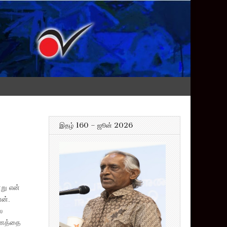
இதழ் 160 – ஜூன் 2026
்று என்
ன்.
ல
தினத்தை