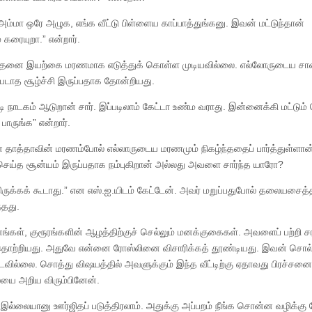
்மா ஒரே அழுக, எங்க வீட்டு பிள்ளைய காப்பாத்துங்கனு. இவன் மட்டுந்தான்
கரையுறா.” என்றார்.
 இதனை இயற்கை மரணமாக எடுத்துக் கொள்ள முடியவில்லை. எல்லோருடைய சாவ
படாத சூழ்ச்சி இருப்பதாக தோன்றியது.
ாடகம் ஆடுறான் சார். இப்படிலாம் கேட்டா உண்ம வராது. இன்னைக்கி மட்டும
ாருங்க” என்றார்.
தாத்தாவின் மரணம்போல் எல்லாருடைய மரணமும் நிகழ்ந்ததைப் பார்த்துள்ளான
செய்த சூன்யம் இருப்பதாக நம்புகிறான் அல்லது அவளை சார்ந்த யாரோ?
ிருக்கக் கூடாது.” என எஸ்.ஐ.யிடம் கேட்டேன். அவர் மறுப்பதுபோல் தலையசைத்த
்தது.
ங்கள், குரூரங்களின் ஆழத்திற்குச் செல்லும் மனக்குகைகள். அவளைப் பற்றி
் தொற்றியது. அதுவே என்னை ரோஸ்லினை விசாரிக்கத் தூண்டியது. இவன் சொல்
படவில்லை. சொத்து விஷயத்தில் அவளுக்கும் இந்த வீட்டிற்கு ஏதாவது பிரச்சனை
ையை அறிய விரும்பினேன்.
ா இல்லையானு ஊர்ஜிதப் படுத்திரலாம். அதுக்கு அப்பறம் நீங்க சொன்ன வழிக்கு