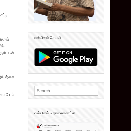
ட்டி
வல்லினம் செயலி
ுதான்
ில்
ும். என்
ே இயற்கை
Search
ைப் போல்
for:
வல்லினம் தொலைக்காட்சி