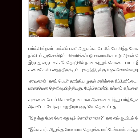
பார்க்கின்றனர். வக்கீல் பணி அதுவல்ல. போலீஸ் யோசித்த கோண
நல்லிடம் தரவேண்டும். விசாரிக்கப்படுபவனாகவே மாறி அவன் 
இருபது வருட வக்கீல் தொழிலில் நான் கற்றுக் கொண்ட பாடம் 
கண்ணிகள் புதைந்திருக்கும். புதைந்திருக்கும் ஒவ்வொன்றைய
‘சரவணன்’ எனப் பெயர் தாங்கிய முதல் அறிக்கை ரிப்போர்ட்டை 
மரணமென தெளிவுபடுத்தியது. மேற்கொண்டு எல்லாம் கற்பனை
சரவணன் பொய் சொல்கிறானா என அவனை கூர்ந்து பார்த்தேன். வ
அவனிடம் சோர்வும் உறுதியும் ஒருங்கே தென்பட்டது.
“இதுக்கு மேல வேற எதுவும் சொன்னானா?” என எஸ்.ஐ.யிடம் க
“இல்ல சார். அதுக்கு மேல வாய தொறக்க மாட்டேங்கான். கல்லுள