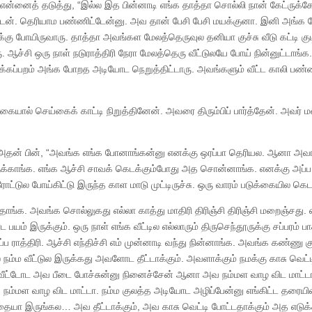
னைத் தடுத்து, “இல்ல இத பின்னாடி எங்க தாத்தா சொல்லி நான் கேட்ருக்கே
ட்டேன். தெரியாம பண்ணிட்டேன்னு. அவ தான் பேசி பேசி மயக்குனா. இனி அங்க
்கு போயிருவாரு. தாத்தா அவங்கள மேலத்தெருவுல தனியா குச்சு வீடு கட்டி குட
ு. ஆச்சி ஒரு நாள் நடுராத்திரி நேரா மேலத்தெரு வீட்டுலயே போய் நின்னுட்டாங்க
ுக்கப்பறம் அங்க போறத அடியோட நெறுத்திட்டாரு. அவங்களும் வீட்ட காலி பண்ண
ால் செய்கைக் காட்டி நிறுத்தினேன். அவரை திரும்பிப் பார்த்தேன். அவர் மன
். அதன் பின், “அவங்க எங்க போனாங்கன்னு எனக்கு ஒரப்பா தெரியல. ஆனா அவ
யிருக்காங்க. எங்க ஆச்சி சாவக் கெடக்கும்போது அத சொன்னாங்க. எனக்கு அப்ப
ோட்டுல போய்கிட்டு இருந்த காள மாடு முட்டிருச்சு. ஒரு வாரம் படுக்கையில கெட
ங்க. அவங்க சொல்லுகது எல்லா காத்து மாதிரி திரிஞ்சி திரிஞ்சி மறைஞ்சது. 
பயம் இருக்கும். ஒரு நாள் எங்க வீட்டில எல்லாரும் திருசெந்தூருக்கு சப்பரம் ப
ப்ப ராத்திரி. ஆச்சி எந்திச்சி எம் முன்னாடி வந்து நின்னாங்க. அவங்க கண்ணு க
 நம்ம வீட்டுல இருக்கது அவளோட தீட்டாக்கும். அவளாக்கும் நமக்கு காசு வெட்ட
ி வீட்டோட அவ பீடை போச்சுன்னு நினைச்சேன் ஆனா அவ நம்மள வாழ விட மாட்ட
ம்மள வாழ விட மாட்டா. நம்ம குலத்த அடியோட அழிப்பேன்னு எங்கிட்ட தரையில
ையா இருங்கல… அவ தீட்டாக்கும், அவ காசு வெட்டி போட்டதாக்கும் அத எடுக