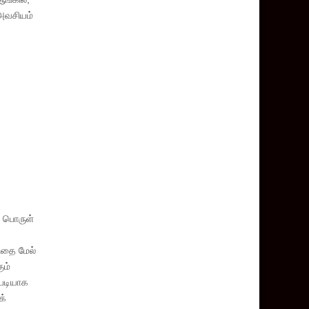
 அவசியம்
ற பொருள்
விதை மேல்
ும்
்படியாக
க்