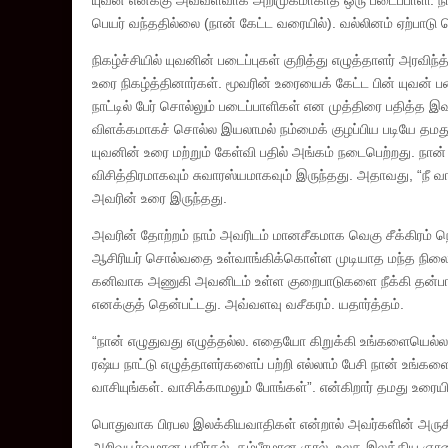
யுவன் எனக்கு அவ்வளவாக அறிமுகமாகாத ஒரு படைப்பாளி. நான் அ
பெயர் வந்ததில்லை (நான் கேட்ட வரையில்). வல்லினம் ஏற்பாடு
நிகழ்ச்சியில் யுவனின் படைப்புகள் குறித்து எழுத்தாளர் அரவிந
உரை நிகழ்த்தினார்கள். மூவரின் உரையைக் கேட்ட பின் யுவன் பட
நாட்டில் பேர் சொல்லும் படைப்பாளிகள் என முத்திரை பதித்த 
விளக்கமாகச் சொல்ல இயலாமல் நம்மைக் குழப்பிய படியே தமது க
யுவனின் உரை மற்றும் கேள்வி பதில் அங்கம் நடைபெற்றது. நா
விசித்திரமாகவும் சுவாரஸ்யமாகவும் இருந்தது. அதாவது, “நீ வா
அவரின் உரை இருந்தது.
அவரின் தோற்றம் நாம் அவரிடம் மானசீகமாக வெகு சீக்கிரம்
ஆசிரியர் சொல்வதை உள்வாங்கிக்கொள்ள முடியாத மந்த நிலைய
கனிவாக அணுகி அவனிடம் உள்ள குறைபாடுகளை நீக்கி தன்பால் 
எனக்குத் தென்பட்டது. அவ்வளவு வசீகரம். யதார்த்தம்.
“நான் எழுதுவது எழுத்தல்ல. எதையோ கிறுக்கி உங்களையெல்லாம
ரஷ்ய நாட்டு எழுத்தாளர்களைப் பற்றி எல்லாம் பேசி நான் உங்கள
வாசியுங்கள். வாசிக்காமலும் போங்கள்”. என்கிறார் தமது உரையி
பொதுவாக பிரபல இலக்கியவாதிகள் என்றால் அவர்களின் அருகி
அறிவுபூர்வமான பகிர்தல், கம்பீரமான குரல், உலக இலக்கிய ஞ