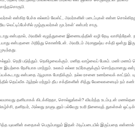
 சாந்தசொரூபி.
் என்கிற பேச்சு எல்லாம் வேஸ்ட், அவர்களின் படைப்புகள் என்ன சொல்கிற
வெட்டிப்பேச்சில் மூழ்குபவர்கள் மூடர்கள்’ என்பார் சாரு.
கூடாது என்பதால், அவரின் எழுத்துகளை இணையத்தின் வழி தேடி வாசித்தேன். 
ையாது என்பதனை அறிந்து கொண்டேன். அவரிடம் அமானுஷ்ய சக்தி ஒன்று இரு
ுடிந்தது.
ல்லும். நெறி படுத்தும். நெகிழவைக்கும். மனித வாழ்வைப் பேசும். மண் மணம் ச
யற்கை நேசியாக மாற்றும். உலகம் எல்லா உயிர்களுக்கும் சொந்தமானது என்
்யக்கூடாது என்பதை ஆழமாக போதிக்கும். நல்ல ரசனை உணர்வைக் காட்டும். ய
் தெய்வீக ஆற்றல் மற்றும் தீய சக்திகளின் சித்து வேலைகளையும் நம் கண்
சம்பவமாவது தனியாகக் கிடக்கிறதா, சொல்லுங்கள்? வியர்த்த உடம்புடன் மணல்தர
ு நிகழ்ச்சி, தனிநபர், அல்லது நாளுடனும் பல்வேறு உபரி நினைவுத் துகள்கள் ஒட்ட
வாசித்த யுவனின் கதைகள் பெரும்பாலும் இதன் அடிப்படையில் இருப்பதை என்னால் 