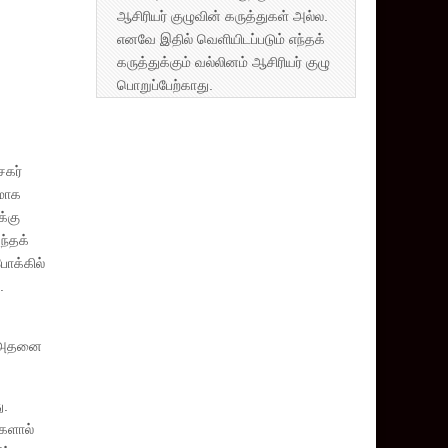
ஆசிரியர் குழுவின் கருத்துகள் அல்ல.
எனவே இதில் வெளியிடப்படும் எந்தக்
கருத்துக்கும் வல்லினம் ஆசிரியர் குழு
பொறுப்பேற்காது.
ேகர்
வமாக
்கு
ந்தக்
ோக்கில்
.
ம் அதனை
ு.
்களால்