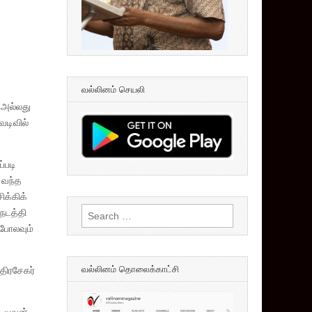
வல்லினம் செயலி
 அல்லது
வடிவில்
்படி
 வந்த
ிக்கிக்
Search
நடத்தி
for:
 போலவும்
வல்லினம் தொலைக்காட்சி
திரசேகர்