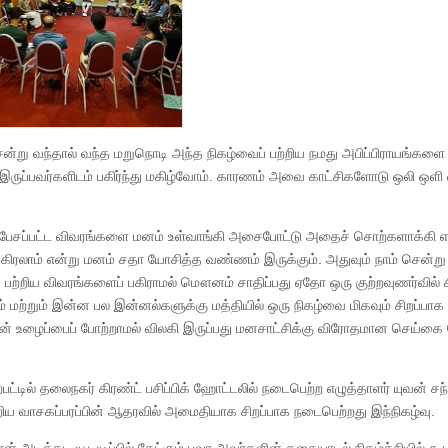
ன்று வந்தால் வந்த மறுநொடி அந்த நிகழ்வைப் பற்றிய நமது அபிப்பிராயங்களை
 இருப்பவர்களிடம் பகிர்ந்து மகிழ்வோம். காரணம் அவை காட்சிகளோடு ஒலி ஒளி 
ில் பேசப்பட்ட விவரங்களை மனம் உள்வாங்கி அசைபோட்டு அதைச் சொற்களாக்கி எப
ம் பகிரலாம் என்று மனம் சதா யோசித்த வண்ணம் இருக்கும். அதுவும் நாம் சென்று
 பற்றிய விவரங்களைப் பகிராமல் மௌனம் சாதிப்பது ஏதோ ஒரு குற்றவுணர்வில் ச
மற்றும் இன்ன பல இன்னல்களுக்கு மத்தியில் ஒரு நிகழ்வை மிகவும் சிறப்பாக 
் உழைப்பைப் போற்றாமல் விலகி இருப்பது மனசாட்சிக்கு விரோதமான செய்கை
ட்டில் தலைநகர் கிரண்ட் பசிப்பிக் ஹோட்டலில் நடைபெற்ற எழுத்தாளர் யுவன் சந்
சிறிய வாசகப்பரப்பின் ஆதரவில் அமைதியாக சிறப்பாக நடைபெற்றது இந்நிகழ்வு.