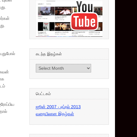
ட யுவன்
தது.
ோர்கள்
து.
்பதுபோல்
கடந்த இதழ்கள்
கடந்த
ாணவன்
இதழ்கள்
பாக
டம்
பெட்டகம்
ஐரோப்பிய
ஜூன் 2007 - ஏப்ரல் 2013
தால்
வரையிலான இதழ்கள்