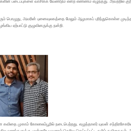
களின் படைப்புகளை வாசிக்க வேண்டும் என்ற எண்ணம் எழுந்தது. அவற்றில் குறி
ரும் பொழுது, அவரின் புனைவுலகத்தை மேலும் ஆழமாகப் புரிந்துகொள்ள முடிந்
்கிய ஏற்பாட்டு குழுவினருக்கு நன்றி.
ன கவிதை முகாம் கோலாலம்பூரில் நடைபெற்றது. எழுத்தாளர் யுவன் சந்திரசேகரி
 சில வாரங்களுக்கு முன்னரே யுவனால் தெரிவு செய்யப்பட்ட தமிழ் கவிதைகள், 