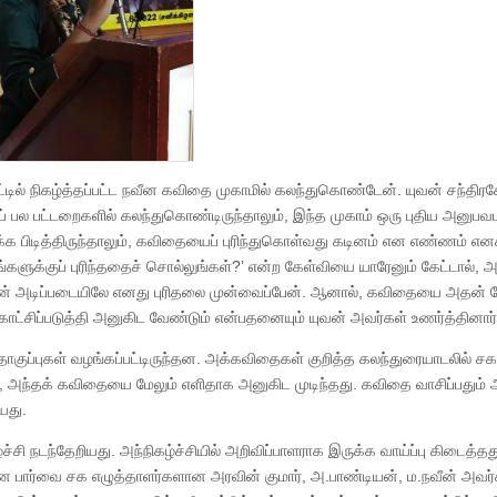
டில் நிகழ்த்தப்பட்ட நவீன கவிதை முகாமில் கலந்துகொண்டேன். யுவன் சந்திரச
ுப் பல பட்டறைகளில் கலந்துகொண்டிருந்தாலும், இந்த முகாம் ஒரு புதிய அனுப
 பிடித்திருந்தாலும், கவிதையைப் புரிந்துகொள்வது கடினம் என எண்ணம் எனக
களுக்குப் புரிந்ததைச் சொல்லுங்கள்?’ என்ற கேள்வியை யாரேனும் கேட்டால், அ
ன் அடிப்படையிலே எனது புரிதலை முன்வைப்பேன். ஆனால், கவிதையை அதன் ப
ாட்சிப்படுத்தி அனுகிட வேண்டும் என்பதனையும் யுவன் அவர்கள் உணர்த்தினார்
ுப்புகள் வழங்கப்பட்டிருந்தன. அக்கவிதைகள் குறித்த கலந்துரையாடலில் சக
ு, அந்தக் கவிதையை மேலும் எளிதாக அனுகிட முடிந்தது. கவிதை வாசிப்பது
யது.
்ச்சி நடந்தேறியது. அந்நிகழ்ச்சியில் அறிவிப்பாளராக இருக்க வாய்ப்பு கிடைத்தத
ரிவான பார்வை சக எழுத்தாளர்களான அரவின் குமார், அ.பாண்டியன், ம.நவீன் அவர