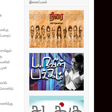
இணைப்புகள்
து
நான்கு
ப்பதைப்
ொல்லும்.
று
ுவனின்
 முன்
ையில்
ிக்கொண்டு
உணர்ந்து