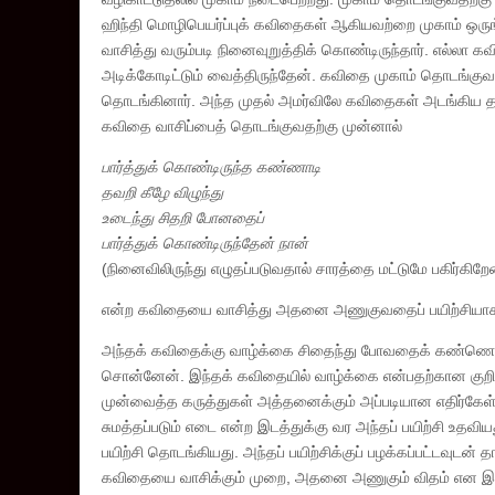
ஹிந்தி மொழிபெயர்ப்புக் கவிதைகள் ஆகியவற்றை முகாம் ஒருங
வாசித்து வரும்படி நினைவுறுத்திக் கொண்டிருந்தார். எல்லா 
அடிக்கோடிட்டும் வைத்திருந்தேன். கவிதை முகாம் தொடங்கு
தொடங்கினார். அந்த முதல் அமர்விலே கவிதைகள் அடங்கிய த
கவிதை வாசிப்பைத் தொடங்குவதற்கு முன்னால்
பார்த்துக் கொண்டிருந்த கண்ணாடி
தவறி கீழே விழுந்து
உடைந்து சிதறி போனதைப்
பார்த்துக் கொண்டிருந்தேன் நான்
(நினைவிலிருந்து எழுதப்படுவதால் சாரத்தை மட்டுமே பகிர்கிறே
என்ற கவிதையை வாசித்து அதனை அணுகுவதைப் பயிற்சியாக
அந்தக் கவிதைக்கு வாழ்க்கை சிதைந்து போவதைக் கண்ணெதிரே
சொன்னேன். இந்தக் கவிதையில் வாழ்க்கை என்பதற்கான குறிப்பு
முன்வைத்த கருத்துகள் அத்தனைக்கும் அப்படியான எதிர்கேள்வி
சுமத்தப்படும் எடை என்ற இடத்துக்கு வர அந்தப் பயிற்சி உதவியத
பயிற்சி தொடங்கியது. அந்தப் பயிற்சிக்குப் பழக்கப்பட்டவுடன
கவிதையை வாசிக்கும் முறை, அதனை அணுகும் விதம் என இரண