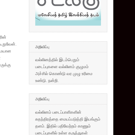
ரின்
கூறுவேன்.
அறிவிப்பு
ுமையான
்
வல்லினத்தில் இடம்பெறும்
ருக்கு
படைப்புகளை வல்லினம் குழுமம்
அச்சில் கொண்டு வர முழு உரிமை
உண்டு. நன்றி.
அறிவிப்பு
வல்லினம் படைப்பாளிகளின்
சுதந்திரத்தை மையப்படுத்தி இயங்கும்
தளம். இதில் பதிவேற்றம் காணும்
படைப்புகளில் உள்ள கருத்துகள்