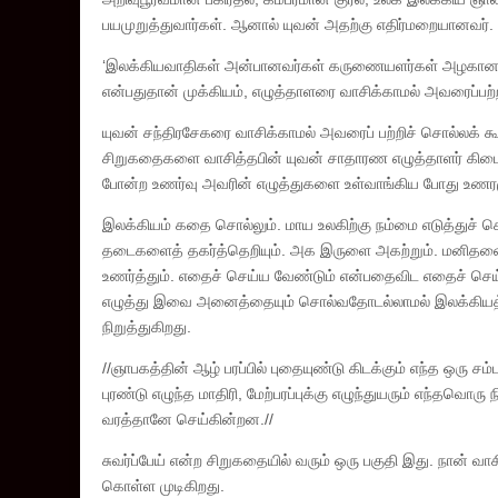
பயமுறுத்துவார்கள். ஆனால் யுவன் அதற்கு எதிர்மறையானவர்.
‘இலக்கியவாதிகள் அன்பானவர்கள் கருணையளர்கள் அழகானவர்கள
என்பதுதான் முக்கியம், எழுத்தாளரை வாசிக்காமல் அவரைப்பற்றிய 
யுவன் சந்திரசேகரை வாசிக்காமல் அவரைப் பற்றிச் சொல்லக் 
சிறுகதைகளை வாசித்தபின் யுவன் சாதாரண எழுத்தாளர் கிட
போன்ற உணர்வு அவரின் எழுத்துகளை உள்வாங்கிய போது உணரம
இலக்கியம் கதை சொல்லும். மாய உலகிற்கு நம்மை எடுத்துச் செ
தடைகளைத் தகர்த்தெறியும். அக இருளை அகற்றும். மனிதனை இ
உணர்த்தும். எதைச் செய்ய வேண்டும் என்பதைவிட எதைச் செய
எழுத்து இவை அனைத்தையும் சொல்வதோடல்லாமல் இலக்கியத்தில
நிறுத்துகிறது.
//ஞாபகத்தின் ஆழ் பரப்பில் புதையுண்டு கிடக்கும் எந்த ஒரு 
புரண்டு எழுந்த மாதிரி, மேற்பரப்புக்கு எழுந்துயரும் எந்தவொர
வரத்தானே செய்கின்றன.//
சுவர்ப்பேய் என்ற சிறுகதையில் வரும் ஒரு பகுதி இது. நான் 
கொள்ள முடிகிறது.