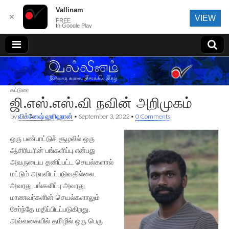
Vallinam
✕
VIEW
FREE
In Google Play
வல்லினம்
கட்டுரை
ஜி.எஸ்.எஸ்.வி நவின் அறிமுகம்
by
விக்னேஷ் ஹரிஹரன்
•
September 3, 2022
•
0 Comments
ஒரு பண்பாட்டுச் சூழலில் ஒரு
ஆசிரியரின் பங்களிப்பு என்பது
அவருடைய தனிப்பட்ட செயல்களால்
மட்டும் அளவிடப்படுவதில்லை.
அவரது பங்களிப்பு அவரது
மாணவர்களின் செயல்களாலும்
சேர்ந்தே மதிப்பிடப்படுகிறது.
அவ்வகையில் தமிழில் ஒரு பெரு