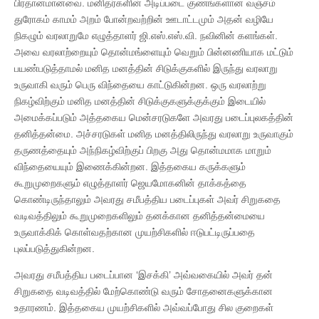
பிரதானமானவை. மனிதர்களின் அடிப்படை குணங்களான வஞ்சம்
துரோகம் காமம் அறம் போன்றவற்றின் ஊடாட்டமும் அதன் வழியே
நிகழும் வரலாறுமே எழுத்தாளர் ஜி.எஸ்.எஸ்.வி. நவினின் களங்கள்.
அவை வரலாற்றையும் தொன்மங்ளையும் வெறும் பின்னணியாக மட்டும்
பயண்படுத்தாமல் மனித மனத்தின் சிடுக்குகளில் இருந்து வரலாறு
உருவாகி வரும் பெரு விந்தையை காட்டுகின்றன. ஒரு வரலாற்று
நிகழ்விற்கும் மனித மனத்தின் சிடுக்குகளுக்குக்கும் இடையில்
அமைக்கப்படும் அத்தகைய மென்சரடுகளே அவரது படைப்புலகத்தின்
தனித்தன்மை. அச்சரடுகள் மனித மனத்திலிருந்து வரலாறு உருவாகும்
தருணத்தையும் அந்நிகழ்விற்குப் பிறகு அது தொன்மமாக மாறும்
விந்தையையும் இணைக்கின்றன. இத்தகைய கருக்களும்
கூறுமுறைகளும் எழுத்தாளர் ஜெயமோகனின் தாக்கத்தை
கொண்டிருந்தாலும் அவரது சமீபத்திய படைப்புகள் அவர் சிறுகதை
வடிவத்திலும் கூறுமுறைகளிலும் தனக்கான தனித்தன்மையை
உருவாக்கிக் கொள்வதற்கான முயற்சிகளில் ஈடுபட்டிருப்பதை
புலப்படுத்துகின்றன.
அவரது சமீபத்திய படைப்பான ‘இசக்கி’ அவ்வகையில் அவர் தன்
சிறுகதை வடிவத்தில் மேற்கொண்டு வரும் சோதனைகளுக்கான
உதாரணம். இத்தகைய முயற்சிகளில் அவ்வப்போது சில குறைகள்