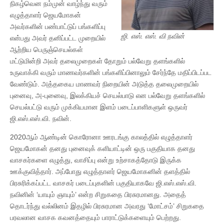
நிகழ்வென நம்முன் வாழ்ந்து வரும்
எழுத்தாளர் ஜெயமோகன்
அவர்களின் பண்பாட்டுப் பங்களிப்பு
ஜி. எஸ். எஸ். வி நவின்
என்பது அவர் தனிப்பட்ட முறையில்
ஆற்றிய பெருஞ்செயல்கள்
மட்டுமின்றி அவர் தலைமுறைகள் தோறும் பல்வேறு தளங்களில்
உருவாக்கி வரும் மாணவர்களின் பங்களிப்பினாலும் சேர்ந்தே மதிப்பிடப்பட
வேண்டும். அத்தகைய மாணவர் நிறையின் அடுத்த தலைமுறையில்
புனைவு, அ-புனைவு, இலக்கியச் செயல்பாடு என பல்வேறு தளங்களில்
செயல்பட்டு வரும் முக்கியமான இளம் படைப்பாளிகளுள் ஒருவர்
ஜி.எஸ்.எஸ்.வி. நவின்.
2020ஆம் ஆண்டின் கொரோனா ஊரடங்கு காலத்தில் எழுத்தாளர்
ஜெயமோகன் தனது புனைவுக் களியாட்டின் ஒரு பகுதியாக தனது
வாசகர்களை எழுத்து, வாசிப்பு என்று உற்சாகத்தோடு இருக்க
ஊக்குவித்தார். அப்போது எழுத்தாளர் ஜெயமோகனின் தளத்தில்
பிரசுரிக்கப்பட்ட வாசகர் படைப்புகளின் பகுதியாகவே ஜி.எஸ்.எஸ்.வி.
நவினின் ‘யாயும் ஞாயும்’ என்ற சிறுகதை பிரசுரமானது. அதைத்
தொடர்ந்து வல்லினம் இதழில் பிரசுரமான அவரது ‘மோட்சம்’ சிறுகதை
பரவலான வாசக கவனத்தையும் பாராட்டுக்களையும் பெற்றது.