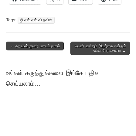
Tags:
ஜி.எஸ்.எஸ்.வி நவின்
Post
← அரவின் குமார் படைப்புலகம்
பெண் என்றும் இயற்கை என்றும்
உள்ள பேராணவம் →
navigation
உங்கள் கருத்துக்களை இங்கே பதிவு
செய்யலாம்...