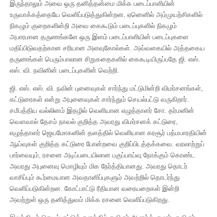
இருந்தாலும் அவை ஒரு தனித்தன்மை மிக்க படைப்பாளியின்
உருவாக்கத்தையே வெளிப்படுத்துகின்றன. ஏனெனில் அம்முயற்சிகளில்
நிகழும் குறைகளின்றி அவை கைகூடும் படைப்புகளில் நிகழும்
அபாரமான தருணங்களே ஒரு இளம் படைப்பாளியின் படைப்புகளை
மதிப்பிடுவதற்கான சரியான அளவுகோல்கள். அவ்வகையில் அத்தகைய
தருணங்கள் பெரும்பாலான சிறுகதைகளில் கைகூடியிருப்பதே ஜி. எஸ்.
எஸ். வி. நவினின் படைப்புகளின் வெற்றி.
ஜி. எஸ். எஸ். வி. நவின் புனைவுகள் சார்ந்து மட்டுமின்றி விமர்சனங்கள்,
கட்டுரைகள் என்று அபுனைவுகள் சார்ந்தும் செயல்பட்டு வருகிறார்.
சமீபத்திய வல்லினம் இதழில் வெளியான எழுத்தாளர் சோ. தர்மனின்
வௌவால் தேசம் நாவல் குறித்த அவரது விமர்சனக் கட்டுரை,
எழுத்தாளர் ஜெயமோகனின் தளத்தில் வெளியான கரசூர் பத்மபாரதியின்
ஆய்வுகள் குறித்த கட்டுரை போன்றவை குறிப்பிடத்தக்கவை. வரலாற்றுப்
பார்வையும், ரசனை அடிப்படையிலான பகுப்பாய்வு நோக்கும் கொண்ட
அவரது அபுனைவு மொழியும் மிக நேர்த்தியானது. அவரது தொடர்
வாசிப்பும் கூர்மையான அவதானிப்புகளும் அவற்றில் தொடர்ந்து
வெளிப்படுகின்றன. கோட்பாட்டு ரீதியான வரையறைகள் இன்றி
அவற்றுள் ஒரு தனித்துவம் மிக்க ரசனை வெளிப்படுகிறது.