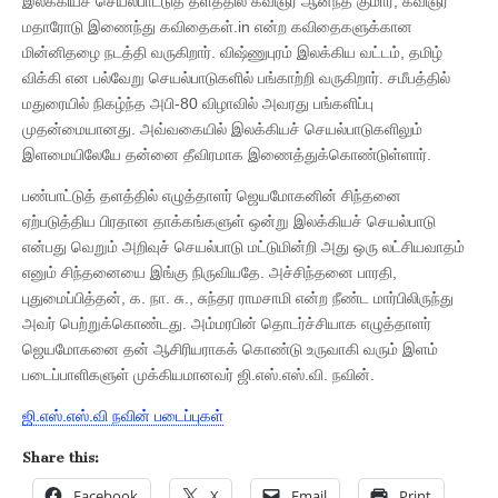
இலக்கியச் செயல்பாட்டுத் தளத்தில் கவிஞர் ஆனந்த் குமார், கவிஞர்
மதாரோடு இணைந்து கவிதைகள்.in என்ற கவிதைகளுக்கான
மின்னிதழை நடத்தி வருகிறார். விஷ்ணுபுரம் இலக்கிய வட்டம், தமிழ்
விக்கி என பல்வேறு செயல்பாடுகளில் பங்காற்றி வருகிறார். சமீபத்தில்
மதுரையில் நிகழ்ந்த அபி-80 விழாவில் அவரது பங்களிப்பு
முதன்மையானது. அவ்வகையில் இலக்கியச் செயல்பாடுகளிலும்
இளமையிலேயே தன்னை தீவிரமாக இணைத்துக்கொண்டுள்ளார்.
பண்பாட்டுத் தளத்தில் எழுத்தாளர் ஜெயமோகனின் சிந்தனை
ஏற்படுத்திய பிரதான தாக்கங்களுள் ஒன்று இலக்கியச் செயல்பாடு
என்பது வெறும் அறிவுச் செயல்பாடு மட்டுமின்றி அது ஒரு லட்சியவாதம்
எனும் சிந்தனையை இங்கு நிருவியதே. அச்சிந்தனை பாரதி,
புதுமைப்பித்தன், க. நா. சு., சுந்தர ராமசாமி என்ற நீண்ட மார்பிலிருந்து
அவர் பெற்றுக்கொண்டது. அம்மரபின் தொடர்ச்சியாக எழுத்தாளர்
ஜெயமோகனை தன் ஆசிரியராகக் கொண்டு உருவாகி வரும் இளம்
படைப்பாளிகளுள் முக்கியமானவர் ஜி.எஸ்.எஸ்.வி. நவின்.
ஜி.எஸ்.எஸ்.வி நவின் படைப்புகள்
Share this:
Facebook
X
Email
Print