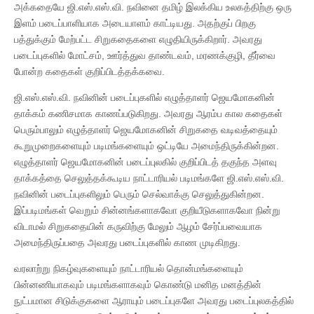
அக்கதையே ஜி.எஸ்.எஸ்.வி. நவினை தமிழ் இலக்கிய உலகத்திற்கு ஒரு
இளம் படைப்பாளியாக அடையாளம் காட்டியது. அதற்குப் பிறகு
பத்துக்கும் மேற்பட்ட சிறுகதைகளை எழுதியிருக்கிறார். அவரது
படைப்புகளில் மோட்சம், ஊர்த்துவ தாண்டவம், மரணக்குழி, தீர்வை
போன்ற கதைகள் குறிப்பிடத்தக்கவை.
ஜி.எஸ்.எஸ்.வி. நவினின் படைப்புகளில் எழுத்தாளர் ஜெயமோகனின்
தாக்கம் கணிசமாக காணப்படுகிறது. அவரது ஆரம்ப கால கதைகள்
பெரும்பாலும் எழுத்தாளர் ஜெயமோகனின் சிறுகதை வடிவத்தையும்
கூறுமுறைகளையும் படிமங்களையும் ஒட்டியே அமைந்திருக்கின்றன.
எழுத்தாளர் ஜெயமோகனின் படைப்புலகில் குறிப்பிடத் தகுந்த அளவு
தாக்கத்தை செலுத்தக்கூடிய நாட்டாரியல் படிமங்களே ஜி.எஸ்.எஸ்.வி.
நவினின் படைப்புகளிலும் பெரும் செல்வாக்கு செலுத்துகின்றன.
இப்படிமங்கள் வெறும் சின்னங்களாகவோ குறியீடுகளாகவோ நின்று
விடாமல் சிறுகதையின் கருவிற்கு மேலும் ஆழம் சேர்ப்பவையாக
அமைந்திருப்பதை அவரது படைப்புகளில் காண முடிகிறது.
வரலாற்று நிகழ்வுகளையும் நாட்டாரியல் தொன்மங்களையும்
பின்னணியாகவும் படிமங்களாகவும் கொண்டு மனித மனத்தின்
நுட்பமான சிடுக்குகளை ஆராயும் படைப்புகளே அவரது படைப்புலகத்தில்