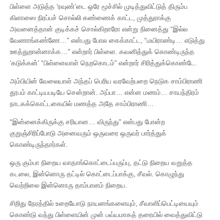
பிள்ளை அடுத்த ‘ரவுண்’டை ஒரே மூச்சில் முடித்துவிட்டுத் திரும்ப
கிளாஸை நிரப்பச் சொல்லி கண்ணைக் காட்ட, முத்துராக்கு
அவனைத்தான் குடிக்கச் சொல்கிறாரோ என்று நினைத்து “இல்ல
வேணாங்கண்ணே…” என்பது போல கைக்காட்ட, “மயிராண்டி… எடுத்து
ஊத்துறான்னாக்க…” என்றார் பிள்ளை. கவனித்துக் கொண்டிருந்த
‘கடுக்கன்’ “பிள்ளைவாள் நெறகொடம்” என்றார் சிரித்துக்கொண்டே.
அம்பியின் வேலையாள் அந்தப் பெரிய வரவேற்பறை நெடுக சாம்பிராணி
தூபம் காட்டியபடியே சென்றான். அப்பா… என்ன மணம்… சாயந்திரம்
நாடகக்கொட்டகையில் மணத்த அதே சாம்பிராணி…
“இன்னைக்கிருக்கு சரியான… விருந்து” என்பது போன்ற
குறுஞ்சிரிப்போடு அனைவரும் ஒருவரை ஒருவர் பார்த்துக்
கொண்டிருந்தார்கள்.
ஒரு கும்பா நிறைய வாதாங்கொட்டைப்பருப்பு, தட்டு நிறைய வறுத்த
கடலை, இன்னொரு தட்டில் கொட்டைப்பாக்கு, சீவல். கொழுந்து
வெற்றிலை இன்னொரு தாம்பாளம் நிறைய.
சிறிது நேரத்தில் உறையோடு நாயனங்களையும், சீவாளிப்பெட்டியையும்
கொண்டு வந்து பிள்ளையின் முன் பவ்யமாகத் தரையில் வைத்துவிட்டு