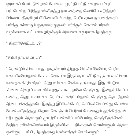
ஓரமாகப் போய் நின்றான் சோலை. முரட்டுப்பட்டு உறையை ‘சரட்
பரட்’டென்று பிரித்து உள்ளிருந்து நாயனத்தை வெளியே எடுத்தார்
பிள்ளை. திருவிழாப்பீப்பியைவிடச் சற்று பெரியதான நாயனத்தைப்
பார்த்து எல்லாரும் ஒருவரை ஒருவர் பார்த்துக் கொண்டார்கள்.
வழக்கமாக வட்டமாக இருக்கும் அணைசு சதுரமாக இருந்தது.
“ கிளாரினெட்டா…?”
“திமிரி நாயனமா…?”
“ ரெண்டும் கிடையாது. நாதஸ்வரம் திறந்த வெளியிலேயோ, பெரிய
சபையிலயோதான் கேக்க சொகமா இருக்கும். வீட்டுக்குள்ள வாசிச்சா
காதைக் கிழிச்சிரும். அனுபவிச்சுக் கேக்க முடியாது. இது வீட்டுல
சின்ன அறையில வாசிக்கறதுக்காக நானே செஞ்சது. இதைச் செய்ய
எனக்கு ஆறு மாசமாச்சு. ரொம்பக் கஷ்ட்டம்தான். செஞ்சது ஆசாரிதான்.
ஆனா பக்கத்துலயே இருந்து இப்பிடிச்செய், அப்பிடிச்செய்ன்னு சொல்ல
வேண்டியிருந்தது. தொள கொஞ்சம் பெரிசாப்போனாலும் தூக்கித்தான்
எறியணும். ஆனாலும் முயற்சி பண்ணிப் பாப்போம்னு செஞ்சிருக்கேன்.
தேர்ந்த ரசிகர்கலெல்லாம் இருக்கீங்க… நீங்கதான் சொல்லணும். ஆனா
ஒண்ணு… எப்பிடி இருந்தாலும் உள்ளத்தச் சொல்லணும்… ”