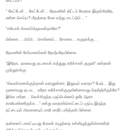
கேட்டயா?”
“ கேட்டேன்… கேட்டேன்… தேவனின் திட்டம் வேறாக இருக்கிறதே,
என்ன செய்ய? மீதத்தை மேல வந்து பாடட்டும்… ”
“சரியாக் கெளம்பிருவான்தானே?”
பிள்ளை… அம்பி… சொர்ணம்… சோலை… கருநாக்கு…
தேவனின் சேர்மானங்கள் தோற்பதேயில்லை.
“இதோட நாலாவது தடவைக் கத்துது கரிச்சான் குருவி” என்றான்
முத்துராக்கு.
“ஸ்வரக்கணக்குத்தான் வராதுன்னா, இதுவும் வராதா? பேஷ்… இது
மூணாவது தடவ… ஏதோ கரிச்சான்குருவின்னாவது தெரிஞ்சிருக்கே?
இங்க பார்றா… வெச்சிருந்த பருப்பெல்லாம் ஒரே ஆளா
காலிபண்ணிருக்க…” என்று வாதாங்கொட்டைப் பருப்பு இருந்த
தட்டையும் அவனையும் மாறி மாறிப் பார்த்தார் பிள்ளை.
தன்னைப் பாராட்டியது போலக் கழுத்தை உள்ளிழுத்துக்கொண்டு
சிரித்துக்கொண்டான் முத்துராக்கு.