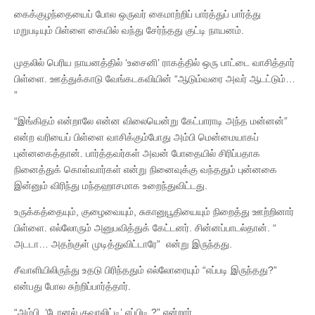
கைக்குழந்தையைப் போல ஒருவர் கைமாற்றிப் பார்த்துப் பார்த்து
மறுபடியும் பிள்ளை கையில் வந்து சேர்ந்தது குட்டி நாயனம்.
முதலில் பெரிய நாயனத்தில் ‘உசைனி’ ராகத்தில் ஒரு பாட்டை வாசித்தார்
பிள்ளை. ஊத்துக்காடு வேங்கடகவியின் “ஆடும்வரை அவர் ஆடட்டும்…
”
“இங்கிதம் என்றாலே என்ன விலையென்று கேட்பாராடி அந்த மன்னன்”
என்ற வரியைப் பிள்ளை வாசிக்கும்போது அம்பி மென்மையாகப்
புன்னகைத்தான். பார்த்தவர்கள் அவன் போதையில் சிரிப்பதாக
நினைத்துக் கொள்வார்கள் என்று நினைவுக்கு வந்ததும் புன்னகை
இன்னும் விரிந்து மந்தஹாசமாக உறைந்துவிட்டது.
உருக்கத்தையும், குழைவையும், சுகானுபூதியையும் நிறைத்து ஊற்றினார்
பிள்ளை. எல்லோரும் அனுபவித்துக் கேட்டனர். சின்னப்பாடல்தான். “
அடடா… அதற்குள் முடித்துவிட்டாரே” என்று இருந்தது.
சீவாளியிலிருந்து உதடு பிரிந்ததும் எல்லோரையும் “எப்படி இருந்தது?”
என்பது போல சுற்றிப்பார்த்தார்.
“அம்பி, ‘டோனல் குவாலிட்டி’ எப்பிடி ?” என்றார்.