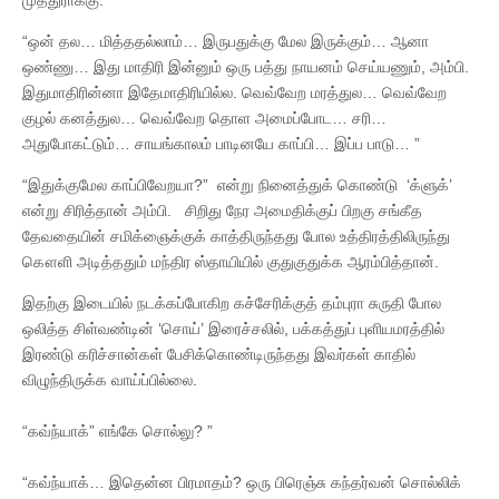
“ஒன் தல… மித்ததல்லாம்… இருபதுக்கு மேல இருக்கும்… ஆனா
ஒண்ணு… இது மாதிரி இன்னும் ஒரு பத்து நாயனம் செய்யணும், அம்பி.
இதுமாதிரின்னா இதேமாதிரியில்ல. வெவ்வேற மரத்துல… வெவ்வேற
குழல் கனத்துல… வெவ்வேற தொள அமைப்போட… சரி…
அதுபோகட்டும்… சாயங்காலம் பாடினயே காப்பி… இப்ப பாடு… ”
“இதுக்குமேல காப்பிவேறயா?” என்று நினைத்துக் கொண்டு ‘க்ளுக்’
என்று சிரித்தான் அம்பி. சிறிது நேர அமைதிக்குப் பிறகு சங்கீத
தேவதையின் சமிக்ஞைக்குக் காத்திருந்தது போல உத்திரத்திலிருந்து
கௌளி அடித்ததும் மந்திர ஸ்தாயியில் குதுகுதுக்க ஆரம்பித்தான்.
இதற்கு இடையில் நடக்கப்போகிற கச்சேரிக்குத் தம்புரா சுருதி போல
ஒலித்த சிள்வண்டின் ‘சொய்’ இரைச்சலில், பக்கத்துப் புளியமரத்தில்
இரண்டு கரிச்சான்கள் பேசிக்கொண்டிருந்தது இவர்கள் காதில்
விழுந்திருக்க வாய்ப்பில்லை.
“கவ்ந்யாக்” எங்கே சொல்லு? ”
“கவ்ந்யாக்… இதென்ன பிரமாதம்? ஒரு பிரெஞ்சு கந்தர்வன் சொல்லிக்