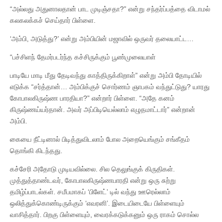
“அல்லது அதுனாலதான் பாட முடிஞ்சதா?” என்று சந்தர்ப்பத்தை விடாமல்
கலகலக்கச் செய்தார் பிள்ளை.
‘அம்பி, அடுத்து?’ என்று அம்பியின் மஜாவில் ஒருவர் தலையாட்ட…
“பச்சிளந் தேமர்படர்ந்த கச்சிருக்கும் பூண்முலையாள்
பாடியே மாடி மீது தேடிவந்து காத்திருக்கிறாள்” என்று அம்பி தோடியில்
எடுக்க “சர்த்தான்… அம்பிக்குச் சொர்ணம் ஞாபகம் வந்துட்டுது? யாரது
கோபாலகிருஷ்ண பாரதியா?” என்றார் பிள்ளை. “அதே கனம்
கிருஷ்ணய்யர்தான். அவர் அப்பிடியெல்லாம் எழுதமாட்டார்” என்றான்
அம்பி.
கையை நீட்டினால் பிடித்துவிடலாம் போல அறையெங்கும் சங்கீதம்
தொங்கி கிடந்தது.
கச்சேரி அதோடு முடியவில்லை. சில தெலுங்குக் கிருதிகள்.
முத்துத்தாண்டவர், கோபாலகிருஷ்ணபாரதி என்று ஒரு சுற்று
தமிழ்ப்பாடல்கள். சமீபமாகப் ‘பிளேட்’ டில் வந்து ஊரெல்லாம்
ஒலித்துக்கொண்டிருக்கும் ‘எவரனி’. இடையிடையே பிள்ளையும்
வாசித்தார். பிறகு பிள்ளையும், வைரக்கடுக்கனும் ஒரு ராகம் சொல்ல