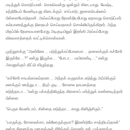
மடித்துக் கொடுப்பான். செலவென்று ஒன்றும் கிடையாது. வேஷ்டி,
உத்திரியம் வேண்டியது கிடைக்கும். சாப்பாடு, ஜாகையெல்லாம்
பிள்ளையோடுதான். அவ்வப்போது தோன்றியபோது ஏதாவது கொடுப்பார்.
கல்யாணத்துக்கு நிறையச் செய்வதாகச் சொல்லியிருக்கிறார். அந்த
மிதப்பில் தேவையானபோது அடிதடியிலும் இறங்கி அவ்வப்போது
விசுவாசத்தைக் காட்டிக்கொள்வான்.
முத்துராக்கு “அண்ணே… படுத்துக்கப்போலாமா… நாளைக்குக் கச்சேரி
இருக்கே…?” என்று இழுக்க… “போடா… மயிராண்டி…” என்று
அவனுக்கும் திட்டு விழுந்தது.
“கச்சேரி சாயங்காலம்தான… அந்தக் கருநாக்க எடுத்து அம்பிக்கும்
எனக்கும் ஊத்துடா… நீயும் குடி… சோலை நாயனத்தை
எடுத்தாடா…”என்று பக்கத்திலிருந்த மிராசைப் பார்த்துக் கண்ணடித்தார்
பிள்ளை.
“பெருசு வேண்டாம், சின்னத எடுத்தா… காது கிளிஞ்சிரும்.”
“யாருக்கு, சோலைக்கா, எல்லோருக்குமா? இரண்டுமே சாத்தியம்தான்”
என்று நினைத்து மனதுக்குள் சிரித்துக் கொண்டான் முத்துராக்கு.