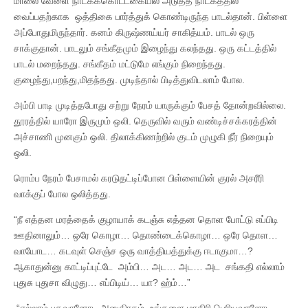
மாலை வேளை நாடகக்கொட்டகையில் அடுத்த நாடகத்தில்
வைப்பதற்காக ஒத்திகை பார்த்துக் கொண்டிருந்த பாடல்தான். பிள்ளை
அப்போதுமிருந்தார். கனம் கிருஷ்ணய்யர் சாகித்யம். பாடல் ஒரு
சாக்குதான். பாடலும் சங்கீதமும் இழைந்து கலந்தது. ஒரு கட்டத்தில்
பாடல் மறைந்தது. சங்கீதம் மட்டுமே எங்கும் நிறைந்தது.
குழைந்து,பறந்து,மிதந்தது. முடிந்தால் பிடித்துவிடலாம் போல.
அம்பி பாடி முடித்தபோது சற்று நேரம் யாருக்கும் பேசத் தோன்றவில்லை.
தூரத்தில் யாரோ இருமும் ஒலி. தெருவில் வரும் வண்டிச்சக்கரத்தின்
அச்சாணி முனகும் ஒலி. திலாக்கிணற்றில் குடம் முழுகி நீர் நிறையும்
ஒலி.
ரொம்ப நேரம் பேசாமல் கரடுதட்டிப்போன பிள்ளையின் குரல் அசரீரி
வாக்குப் போல ஒலித்தது.
“நீ எத்தன மரத்தைக் குழாயாக் கடஞ்சு எத்தன தொள போட்டு எப்பிடி
ஊதினாலும்… ஒரே கொழா… தொண்டைக்கொழா… ஒரே தொள…
வாயோட… கடவுள் செஞ்ச ஒரு வாத்தியத்துக்கு ஈடாகுமா…?
ஆகாதுன்னு காட்டிப்புட்டே அம்பி… அட… அட… அட சங்கதி எல்லாம்
புதுசு புதுசா விழுது… எப்பிடிய்… யா? ஹ்ம்…”
“எல்லாம் பகவானோட அனுகிரகம், உங்களை மாதிரி பெரியவாளோட