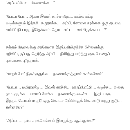
“அய்யய்யோ… வேணாங்க…”
“போடா போ… ஆனா இவன் காச்சறதோட கால்ல கட்டி
அடிக்கணும் இந்தக் கருநாக்க… அம்பி, சோலை சரக்கை ஒரு தடவை
சாப்பிட்டுப்பாரு, இதெல்லாம் தொட மாட்ட… வச்சிருக்கயாடா?”
சத்தம் தேவைக்கு அதிகமாக இருப்பதிலிருந்தே பிள்ளைக்கு
ஏறிவிட்டிருப்பது தெரிந்த அம்பி… நிமிர்ந்து பார்த்து ஒரு போதைப்
புன்னகை புரிந்தான்.
“ஊறல் போட்டுருக்குதுங்க… நாளைக்குத்தான் காச்சுவேன்”
“போடா… மயிராண்டி… இவன் காச்சி… ஊறப்போட்டு… வடிச்சு… அதை
நாம குடிச்சு… பாளாப் போச்சு… நாளைக்கு வடிச்சு.… இதப் பாரு…
இந்தக் கொடம் மாதிரி ஒரு கொடம் அம்பிக்குக் கொண்டு வந்து குடு…
என்னலே?”
“அய்யா… நம்ம சரக்கெல்லாம் இவருக்கு எதுக்குங்க?”