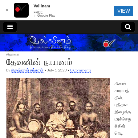
Vallinam
✕
VIEW
FREE
In Google Play
வல்லினம்
சிறுகதை
தேவனின் நாயனம்
by
கிருஷ்ணன் சங்கரன்
•
July 1, 2023
•
0 Comments
சீமைச்
சாராயத்
தின்,
புதிதாக
இழைத்த
மரச்செது
க்கின்
நெடி