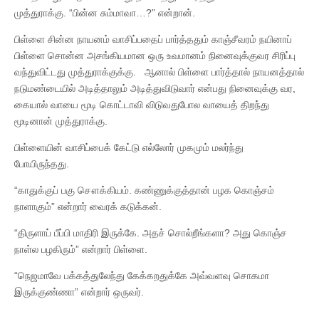
முத்துராக்கு. “பின்ன சும்மாவா…?” என்றான்.
பிள்ளை சின்ன நாயனம் வாசிப்பதைப் பார்த்ததும் காஞ்சீவரம் நயினாப்
பிள்ளை சொன்ன அசங்கியமான ஒரு உவமானம் நினைவுக்குவர சிரிப்பு
வந்துவிட்டது முத்துராக்குக்கு. ஆனால் பிள்ளை பார்த்தால் நாயனத்தால்
நடுமண்டையில் அடித்தாலும் அடித்துவிடுவார் என்பது நினைவுக்கு வர,
கையால் வாயை மூடி கொட்டாவி விடுவதுபோல வாயைத் திறந்து
மூடினான் முத்துராக்கு.
பிள்ளையின் வாசிப்பைக் கேட்டு எல்லோர் முகமும் மலர்ந்து
போயிருந்தது.
“காதுக்குப் பகு சௌக்கியம். கண்ணுக்குத்தான் பழக கொஞ்சம்
நாளாகும்” என்றார் வைரக் கடுக்கன்.
“திருளாப் பீப்பி மாதிரி இருக்கே. அதச் சொல்றீங்களா? அது கொஞ்ச
நாள்ல பழகிரும்” என்றார் பிள்ளை.
“நெஜமாவே பக்கத்துலேந்து கேக்கறதுக்கே அவ்வளவு சொகமா
இருக்குண்ணா” என்றார் ஒருவர்.