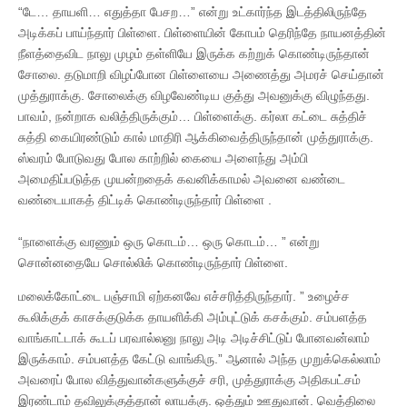
“டே… தாயளி… எதுத்தா பேசற…” என்று உட்கார்ந்த இடத்திலிருந்தே
அடிக்கப் பாய்ந்தார் பிள்ளை. பிள்ளையின் கோபம் தெரிந்தே நாயனத்தின்
நீளத்தைவிட நாலு முழம் தள்ளியே இருக்க கற்றுக் கொண்டிருந்தான்
சோலை. தடுமாறி விழப்போன பிள்ளையை அணைத்து அமரச் செய்தான்
முத்துராக்கு. சோலைக்கு விழவேண்டிய குத்து அவனுக்கு விழுந்தது.
பாவம், நன்றாக வலித்திருக்கும்… பிள்ளைக்கு. கர்லா கட்டை சுத்திச்
சுத்தி கையிரண்டும் கால் மாதிரி ஆக்கிவைத்திருந்தான் முத்துராக்கு.
ஸ்வரம் போடுவது போல காற்றில் கையை அளைந்து அம்பி
அமைதிப்படுத்த முயன்றதைக் கவனிக்காமல் அவனை வண்டை
வண்டையாகத் திட்டிக் கொண்டிருந்தார் பிள்ளை .
“நாளைக்கு வரணும் ஒரு கொடம்… ஒரு கொடம்… ” என்று
சொன்னதையே சொல்லிக் கொண்டிருந்தார் பிள்ளை.
மலைக்கோட்டை பஞ்சாமி ஏற்கனவே எச்சரித்திருந்தார். ” உழைச்ச
கூலிக்குக் காசக்குடுக்க தாயளிக்கி அம்புட்டுக் கசக்கும். சம்பளத்த
வாங்காட்டாக் கூடப் பரவால்லனு நாலு அடி அடிச்சிட்டுப் போனவன்லாம்
இருக்காம். சம்பளத்த கேட்டு வாங்கிரு.” ஆனால் அந்த முறுக்கெல்லாம்
அவரைப் போல வித்துவான்களுக்குச் சரி, முத்துராக்கு அதிகபட்சம்
இரண்டாம் தவிலுக்குத்தான் லாயக்கு. ஒத்தும் ஊதுவான். வெத்திலை