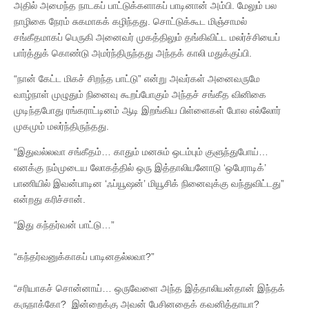
அதில் அமைந்த நாடகப் பாட்டுக்களாகப் பாடினான் அம்பி. மேலும் பல
நாழிகை நேரம் சுகமாகக் கழிந்தது. சொட்டுக்கூட மிஞ்சாமல்
சங்கீதமாகப் பெருகி அனைவர் முகத்திலும் தங்கிவிட்ட மலர்ச்சியைப்
பார்த்துக் கொண்டு அமர்ந்திருந்தது அந்தக் காலி மதுக்குப்பி.
“நான் கேட்ட மிகச் சிறந்த பாட்டு” என்று அவர்கள் அனைவருமே
வாழ்நாள் முழுதும் நினைவு கூறப்போகும் அந்தச் சங்கீத வினிகை
முடிந்தபோது ரங்கராட்டினம் ஆடி இறங்கிய பிள்ளைகள் போல எல்லோர்
முகமும் மலர்ந்திருந்தது.
“இதுவல்லவா சங்கீதம்… காதும் மனசும் ஒடம்பும் குளுந்துபோய்…
எனக்கு நம்முடைய லோகத்தில் ஒரு இத்தாலியனோடு ‘ஒபேராடிக்’
பாணியில் இவன்பாடின ‘ஃப்யூஷன்’ மியூசிக் நினைவுக்கு வந்துவிட்டது”
என்றது கரிச்சான்.
“இது கந்தர்வன் பாட்டு…”
“கந்தர்வனுக்காகப் பாடினதல்லவா?”
“சரியாகச் சொன்னாய்… ஒருவேளை அந்த இத்தாலியன்தான் இந்தக்
கருநாக்கோ? இன்றைக்கு அவன் பேசினதைக் கவனித்தாயா?