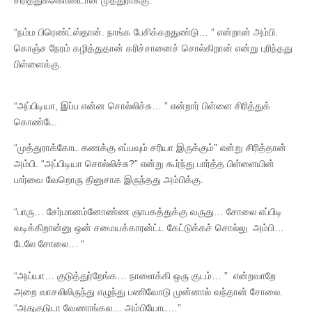
“நம்ம பிரெண்ட்ஸ்தான். நாங்க பேசிக்கறதுண்டு… ” என்றான் அம்பி.
கொஞ்ச நேரம் கழித்துதான் கரிச்சானைச் சொல்கிறான் என்று புரிந்தது
பிள்ளைக்கு.
“அப்பிடியா, இப்ப என்ன சொல்லிச்சு… ” என்றார் பிள்ளை சிரித்துக்
கொண்டே.
“முத்துராக்கோட கணக்கு எப்பவும் சரியா இருக்கும்” என்று சிரித்தான்
அம்பி. “அப்பிடியா சொல்லிச்சு?” என்று கூர்ந்து பார்த்த பிள்ளையின்
பார்வை வேறொரு தினுசாக இருந்தது அம்பிக்கு.
“பாரு… சேர்மானம்னோண்ண ஞாபகத்துக்கு வருது… சோலை எப்பிடி
வடிக்கிறான்னு ஒன் சமையக்காரன்ட்ட கேட்டுக்கச் சொல்லு அம்பி…
டேலே சோலை… “
“அய்யா… குடுத்துர்றேங்க… நாளைக்கி ஒரு குடம்… ” என்றவாறே
அறை வாசலிலிருந்து எழுந்து பணிவோடு முன்னால் வந்தான் சோலை.
“அதுகுடுடா வேணாங்கல… அம்பியோட…”