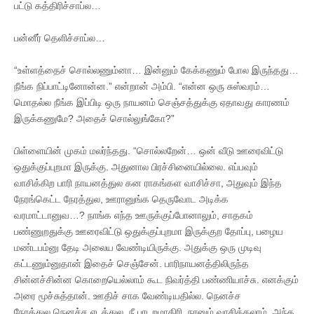
பட்டு கத்திரிச்சாப்ல…
பன்னீர் தெளிச்சாப்ல…
“உள்ளத்தைச் சொல்லணும்னா… இன்னும் கேக்கணும் போல இருந்தது…
நீங்க நிப்பாட்டினோன்ன.” என்றான் அம்பி. “என்ன ஒரு சுஸ்வரம்…
மொதல்ல நீங்க இப்பிடி ஒரு நாயனம் செஞ்சத்துக்கு ஏதாவது காரணம்
இருக்கணுமே? அதைச் சொல்லுங்கோ?”
பிள்ளையின் முகம் மலர்ந்தது. “சொல்லறேன்… ஒன் வீடு ஊரைவிட்டு
ஒதுக்குப்புறமா இருக்கு. அதுனால பிரச்சினையில்லை. எப்பவும்
வாசிக்கிற பாரி நாயனத்துல கன ராகங்கள வாசிச்சா, அதுவும் இந்த
நேரங்கெட்ட நேரத்துல, ஊரானுங்க தெருவோட அடிக்க
வரமாட்டானுவ…? நாங்க எந்த ஊருக்குப்போனாலும், சாதகம்
பண்ணுறதுக்கு ஊரைவிட்டு ஒதுக்குப்புறமா இருக்குற தோப்பு, பழைய
மண்டபம்னு தேடி அலைய வேண்டியிருக்கு. அதுக்கு ஒரு முடிவு
கட்டணும்னுதான் இதைச் செஞ்சேன். பாரிநாயனத்திலிருந்த
சின்னச்சின்ன கொறையெல்லாம் கூட நிவர்த்தி பண்ணியாச்சு. எனக்கும்
அரை மூச்சுத்தான். ஊதிச் சாக வேண்டியதில்ல. நெனச்ச
நேரத்துல,நெனச்ச எடத்துல நீ பாடறமாதிரி, நானும் வாசிக்கலாம். அந்த