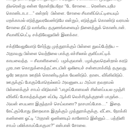
திடீரென்று என்ன தோன்றியதோ “டே சோலை… ரெண்டையுமே
கொண்டாடா…” என்றார் பிள்ளை. சோலை சீவாளிப்பெட்டியையும்
மறக்காமல் எடுத்துவரவேண்டுமே என்றும், எடுத்துக் கொண்டு வராமல்
சோலை திட்டு வாங்கிய தருணங்களையும் நினைத்துக் கொண்டான்.
சீவாளிப்பெட்டி சக்திவேலுவின் இலாக்கா.
சக்திவேலுவோடு சேர்ந்து முத்துராக்கும் பிள்ளை துவப்பேற்றிய –
அதாவது பிள்ளை வெற்றிலை பாக்கு எச்சிலால் குளிப்பாட்டிக்
காயவைத்த – சீவாளிகளைப் பழக்குவான். பழக்குவதென்றால் கரடு
முரடான கொறுக்கைத்தட்டையின் ஒலியைச் சன்னமாக்கித் தருவது.
ஒரே ஊதாக ஊதிக் கொண்டிருக்க வேண்டும். தாடை வீங்கிவிடும்.
ஊருக்குப் போகும்போதெல்லாம் அவனுடைய அம்மா தவறாமல்
பிள்ளைக்குச் சாபம் விடுவாள் “பாழாப்போனவன் சின்னப்பயல மூஞ்சி
வீங்கிப் போகத்தக்குன எப்பிடி ஆக்கி வெச்சிருக்குறான் பாருங்க…
அவன் பையனா இருந்தாச் செய்வானா? நாசமாப்போக…” இதை
கேட்கும்போது நிறைவாக இருக்கும் முத்துராக்குக்கு. வீட்டை நோக்கி
கண்ணை ஓட்டி “அதான் ஒண்ணயும் காணோம் இன்னும்… பத்தினி
சாபம் பலிக்காமப்போகுமா?” என்பான் சோலை.