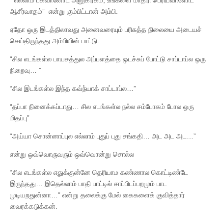
ஆசீர்வாதம்” என்று கும்பிட்டான் அம்பி.
ஏதோ ஒரு இடத்திலாவது அனைவரையும் பரிசுத்த நிலையை அடையச்
செய்திருந்தது அம்பியின் பாட்டு.
“சில எடங்கள்ல பாயசத்துல அப்பளத்தை ஒடச்சுப் போட்டு சாப்டாப்ல ஒரு
நிறைவு… ”
“சில இடங்கள்ல இந்த கவ்ந்யாக் சாப்டாப்ல…”
“தப்பா நினைக்கப்டாது… சில எடங்கள்ல நல்ல சம்போகம் போல ஒரு
மிதப்பு”
“அய்யா சொன்னாப்புல எல்லாம் புதுப் புது சங்கதி… அட அட அட…”
என்று ஒவ்வொருவரும் ஒவ்வொன்று சொல்ல
“சில எடங்கள்ல எதுக்குன்னே தெரியாம கண்ணால கொட்டிண்டே
இருந்தது… இதெல்லாம் பாதி பாட்டில் சாப்பிடப்பறமும் பாட
முடியறதுன்னா…” என்று தலைக்கு மேல் கைகளைக் குவித்தார்
வைரக்கடுக்கன்.