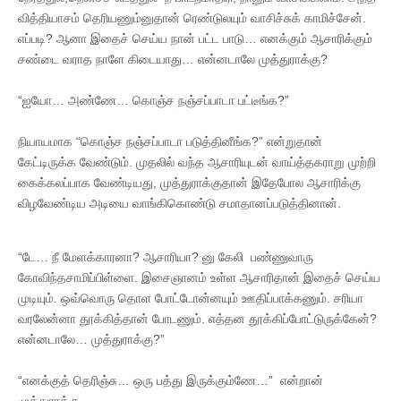
வித்தியாசம் தெரியணும்னுதான் ரெண்டுலயும் வாசிச்சுக் காமிச்சேன்.
எப்படி? ஆனா இதைச் செய்ய நான் பட்ட பாடு… எனக்கும் ஆசாரிக்கும்
சண்டை வராத நாளே கிடையாது… என்னடாலே முத்துராக்கு?
“ஐயோ… அண்ணே… கொஞ்ச நஞ்சப்பாடா பட்டீங்க?”
நியாயமாக “கொஞ்ச நஞ்சப்பாடா படுத்தினீங்க?” என்றுதான்
கேட்டிருக்க வேண்டும். முதலில் வந்த ஆசாரியுடன் வாய்த்தகராறு முற்றி
கைக்கலப்பாக வேண்டியது, முத்துராக்குதான் இதேபோல ஆசாரிக்கு
விழவேண்டிய அடியை வாங்கிகொண்டு சமாதானப்படுத்தினான்.
“டே… நீ மேளக்காரனா? ஆசாரியா? னு கேலி பண்ணுவாரு
கோவிந்தசாமிப்பிள்ளை. இசைஞானம் உள்ள ஆசாரிதான் இதைச் செய்ய
முடியும். ஒவ்வொரு தொள போட்டோன்னயும் ஊதிப்பாக்கணும். சரியா
வரலேன்னா தூக்கித்தான் போடணும். எத்தன தூக்கிப்போட்டுருக்கேன்?
என்னடாலே… முத்துராக்கு?”
“எனக்குத் தெரிஞ்சு… ஒரு பத்து இருக்கும்ணே…” என்றான்
முத்துராக்கு.