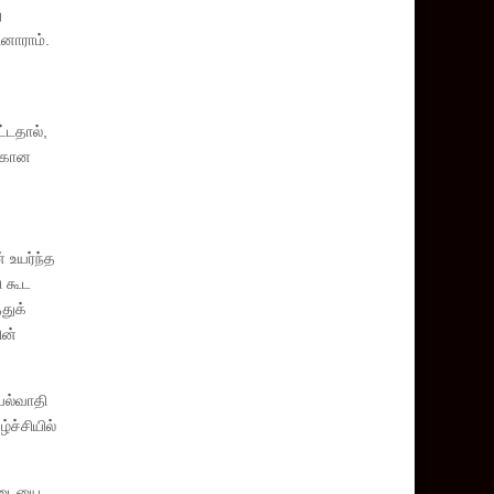
ு
ினாராம்.
ட்டதால்,
ற்கான
க
 உயர்ந்த
ு கூட
துக்
ின்
யல்வாதி
ச்சியில்
ட்டையை