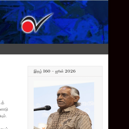
இதழ் 160 – ஜூன் 2026
டத்
களோடு
ும்.