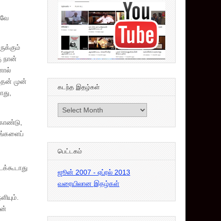
கவே
ுக்கும்
ு நான்
னால்
 தன் முன்
கடந்த இதழ்கள்
போது,
கடந்த
இதழ்கள்
 கொண்டு,
லங்களைப்
பெட்டகம்
டக்கூடாது
ஜூன் 2007 - ஏப்ரல் 2013
வரையிலான இதழ்கள்
ியும்.
வன்