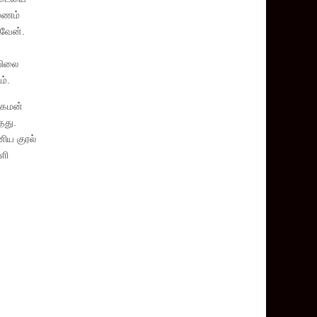
மணம்
ுவேன்.
விலை
ம்.
ுகமன்
தது.
ிய குரல்
ளி