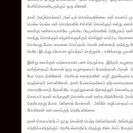
பேசிக்கொண்டிருக்கும் ஒரு வீணன்.
நான் அதற்கெல்லாம் அலட்டிக் கொள்வதில்லை. என் கவனம் மு
மெல்ல மெல்ல என் சொற்களில் சிக்கிக் கொள்ளும் என்று எனக்க
எனக்கு உண்மையாகவே முக்கிய பிரமுகர்களின் அறிமுகம் உண்டு
கலந்து கொள்ளும் விழாக்களுக்குச் செல்லும் வாய்ப்பு அவன
செல்வது போல பாவனை செய்தால் அவன் என்னைத் தடுத்து பே
பெரிய இடத்து வியாபார ஒப்பந்தம் பெற்றுவிட, சலிக்காது மு
இன்று எனக்குக் கடுமையான பண நெருக்கடி. இந்தக் கழுதையை
வார்த்தையும் பேசாமல் ஒரு கழுதையைப் போலத்தான் அவன் வெறி
பேச தொடங்கினேன். அரசியல் கதைகளின் வழி, தூண்டிலை வீசி
கருத்தைச் சொன்னேன். நான் பேசுவதெல்லாம் ஏற்பானவைதான
சராமாறியாகத் தோன்றிய கருத்துகளால் நிறைத்துக் கொண்டிருந்
செளஃபி தான் உயர்தகுதி கொண்டவன் என்ற மிடுக்கோடு அமர்ந்த
தெரியாதது போல பின்னால் போனான். அங்கே கழிப்பறையும் மண
போகிறான் என எனக்குத் தெரியவில்லை.
நான் செளஃபியிடம் நூறு வெள்ளி பெற்ற பின்னர்தான் அங்கிர
சந்திக்கவிருக்கும் அரசியல்வாதியிடமிருந்து கிடைக்கப் போ