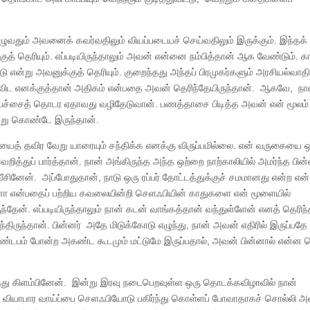
ழுவதும் அவனைக் கவர்வதிலும் வியப்படையச் செய்வதிலும் இருக்கும். இந்தக
ுத் தெரியும். எப்படியிருந்தாலும் அவன் என்னை நம்பித்தான் ஆக வேண்டும். 
 என்று அவனுக்குத் தெரியும். குறைந்தது அந்தப் பிரமுகர்களும் அரசியல்வாத
ைவிட எனக்குத்தான் அதிகம் என்பதை அவன் தெரிந்தேயிருந்தான். ஆகவே, நான
ச்சைத் தொடர ஏதாவது வழிதேடுவான். பணத்தாசை பிடித்த அவன் என் மூலம்
யன்று கொண்டே இருந்தான்.
த் தவிர வேறு யாரையும் சந்திக்க எனக்கு விருப்பமில்லை. என் வருகையை 
த்துப் பார்த்தான். நான் அங்கிருந்த அந்த ஒற்றை நாற்காலியில் அமர்ந்த பி
னேன். அப்போதுதான், நாடு ஒரு ரப்பர் தோட்டத்துக்குச் சமமானது என்ற என்
ா என்பதைப் பற்றிய கவலையின்றி செளஃபியின் காதுகளை என் மூளையில்
தேன். எப்படியிருந்தாலும் நான் கடன் வாங்கத்தான் வந்துள்ளேன் எனத் தெரிந்த
ிருந்தான். பின்னர் அதே மிடுக்கோடு எழுந்து, நான் அவன் எதிரில் இருப்பதே
்டபம் போன்ற அகண்ட கூடமும் மட்டுமே இருப்பதால், அவன் பின்னால் என்ன ச
ுந்து கிளம்பினேன். இன்று இரவு நடைபெறவுள்ள ஒரு தொடக்கவிழாவில் நான்
கும் வியாபார வாய்ப்பை செளஃபியோடு பகிர்ந்து கொள்ளப் போவாதாகச் சொல்லி அ