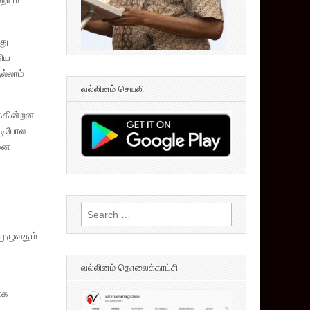
ையும்
து
கிய
ல்லாம்
வல்லினம் செயலி
க்கின்றன
்டிபோல
தனை
Search
for:
முழுவதும்
வல்லினம் தொலைக்காட்சி
ாக