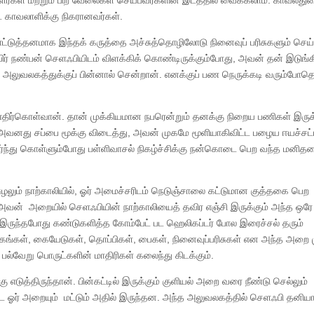
்கள் மற்றும் பிற வேலைகள் செய்பவர்களின் இடத்தில் வைக்கலாம். காவல்துற
 காவலாளிக்கு நிகரானவர்கள்.
்டுத்தனமாக இந்தக் கருத்தை அச்சுத்தொழிலோடு நினைவுப் பரிசுகளும் செய்
ுயிர் நண்பன் செளஃபியிடம் விளக்கிக் கொண்டிருக்கும்போது, அவன் தன் இடுங்
், அலுவலகத்துக்குப் பின்னால் சென்றான். எனக்குப் பண நெருக்கடி வரும்போதெ
திர்கொள்வான். தான் முக்கியமான நபரென்றும் தனக்கு நிறைய பணிகள் இரு
 அவனது சப்பை மூக்கு விடைத்து, அவன் முகமே மூளியாகிவிட்ட பழைய ஈயச்சட
மர்ந்து கொள்ளும்போது பள்ளிவாசல் நிகழ்ச்சிக்கு நன்கொடை பெற வந்த மனி
சுழலும் நாற்காலியில், ஓர் அமைச்சரிடம் நெடுஞ்சாலை கட்டுமான குத்தகை பெற
அவன் அறையில் செளஃபியின் நாற்காலியைத் தவிர எஞ்சி இருக்கும் அந்த ஒரே
 இருந்தபோது கண்டுகளித்த கோம்பேட் பட ஹெலிகப்டர் போல இரைச்சல் தரும்
த்தகங்கள், கையேடுகள், தொப்பிகள், பைகள், நினைவுப்பரிசுகள் என அந்த அறை 
 பல்வேறு பொருட்களின் மாதிரிகள் கலைந்து கிடக்கும்.
ுத்திருந்தான். பின்கட்டில் இருக்கும் குளியல் அறை வரை நீண்டு செல்லும்
ஓர் அறையும் மட்டும் அதில் இருந்தன. அந்த அலுவலகத்தில் செளஃபி தனிய