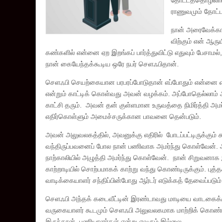
தோட்டத்தொழிலாளர
ராணுவமும் தோட்ட
நான் அரைவேக்காட
விற்கும் என் ஆர
கண்களில் என்னை ஏற இறங்கப் பார்த்துவிட்டு எதுவும் பேசாமல
நான் கையேந்தக்கூடிய ஒரே நபர் செளஃபிதான்.
செளஃபி செயற்கையான பரபரப்போடுதான் எப்போதும் என்னை எ
என்றும் காட்டிக் கொள்வது அவன் வழக்கம். அப்போதெல்லாம்
காட்சி தரும். அவன் தன் குள்ளமான உருவத்தை நிமிர்த்தி அ
எதிர்கொள்ளும் அமைச்சருக்கான பாவனை தென்படும்.
அவன் அலுவலகத்தில், அவனுக்கு எதிரில் போடப்பட்டிருக்கும் 
வந்திருப்பவனைப் போல நான் பணிவாக அமர்ந்து கொள்வேன். 
நாற்காலியில் அழுத்தி அமர்ந்து கொள்வேன். நான் சிறுவனாக
காற்றாடியில் சொற்பமாகக் காற்று வந்து கொண்டிருக்கும். பு
வாடிக்கையாளர் சந்திப்பின்போது ஆர்டர் எடுக்கத் தேவைப்படும்
செளஃபி அந்தக் கடைவீட்டின் இரண்டாவது மாடியை வாடகைக்கு எட
வருகையாளர் கூடமும் செளஃபி அலுவலகமாக மாற்றிக் கொண்ட 
இருந்தான். பணியாளர்கள் என்று எவரும் இல்லை.