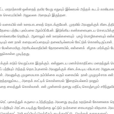
ட மரநாற்காலி ஒன்றைத் தவிர வேறு எதுவும் இல்லாமல் அந்தக் கூடம் காலியா
திராக செளஃபியின் அலுவலக அறையும் இருந்தன.
 வகையில் என் உரையாடலைத் தொடங்குவேன். முதலில் அவனுக்குக் கிடைத்திர
த் தேவை பற்றிய புலம்பலை ஆரம்பிப்பேன். இடுங்கிய கண்களையுடைய செளஃபிக்க
சொல்லாமலே தெரியும். ஆனாலும் என் உளறல்களையும் புகழ் மொழிகளையும் என்
டியும் என நான் கதையளப்பதையும் தலையீடில்லாமல் கேட்டுக் கொண்டிருப்பான்.
ம் மேன்மைமிகு அரசியல்வாதியின் தோரணையில், என்னைக் கீழாக பார்க்கும் 
துகொள்ள முடிந்தது.
்குக் கடும் வெறுப்பாக இருக்கும். என்னுடைய மனக்கொதிப்பை மறைத்துக்
பற்றியும் அந்தத் தொடர்புகளால் அவனுக்குக் கிடைக்கூடிய வியாபார அனுகூ
ேன். அவனுக்கு முழுமையாக நம்பிக்கை வரும் வகையில் நான் முழுமூச்சாக என்
றந்தாலும்கூட, அதைக் காட்டிக் கொள்ளாமல் ‘இதையெல்லாம் நானும்
்தை வைத்துக் கொள்வான். என் முன்னால் தனது மதிப்பு கொஞ்சமும் சரிந்துவி
 சிகரெட் புகைத்துக் கருமை படர்ந்திருந்த அவனது தடித்த உதடுகள் கோணலாக நெள
ியல் பற்றியும் அரட்டையடித்து நேரத்தை ஓட்டும் நபர்களை கையாளும் விதமாக அ
ங்காட் அலி காப்பியும் வெந்நீரும் குடித்துவிட்டு, வெற்றுக் கதைகளைப்