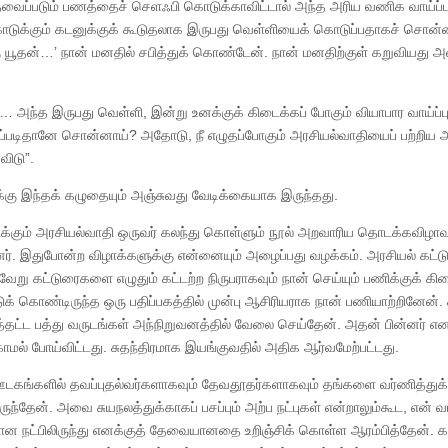
 தேவைப்படும் பணத்தைச் செளஃபி கொடுக்காவிட்டால் அந்த அரிய வணிக வாய்ப்ப
கொடுக்கும் கடனுக்குக் கூடுதலாக இருபது வெள்ளியைக் கொடுப்பதாகச் சொன்
ரு யூதன்…’ நான் மனதில் சபித்துக் கொண்டேன். நான் மனதிற்குள் கறுவியது 
 அந்த இருபது வெள்ளி, இன்று உனக்குக் கிடைக்கப் போகும் வியாபார வாய்ப்பு
ன் அப்படிதானே சொன்னாய்? அதோடு, நீ எழுதப்போகும் அரசியல்வாதியைப் பற்றிய 
விடு”.
ுக்கு இந்தக் கழுதையும் அஞ்சுவது வேடிக்கையாக இருந்தது.
கிக்கும் அரசியல்வாதி ஒருவர் கலந்து கொள்ளும் நூல் அறவாரிய தொடக்கவிழாவு
தனர். இதுபோன்ற விழாக்களுக்கு என்னையும் அழைப்பது வழக்கம். அரசியல் கட்
வேறு கட்டுரைகளை எழுதும் கட்டற்ற நிருபராகவும் நான் செய்யும் பணிக்குக் கிட
 கொண்டிருந்த ஒரு பதிப்பகத்தில் முன்பு ஆசிரியராக நான் பணியாற்றினேன்.
்டத்தட்ட பத்து வருடங்கள் அந்நிறுவனத்தில் வேலை செய்தேன். அதன் பின்னர் என
ாமல் போய்விட்டது. சுதந்திரமாக இயங்குவதில் அதிக ஆர்வமேற்பட்டது.
டகங்களில் தவப்புதல்வர்களாகவும் தேவதூதர்களாகவும் தங்களை வர்ணித்து
்தேன். அவை சுயநலத்துக்காகப் பசப்பும் அற்ப நட்புகள் என்றாலும்கூட, என் வய
ன நட்பிலிருந்து எனக்குத் தேவையானதை உறிஞ்சிக் கொள்ள ஆரம்பித்தேன். க