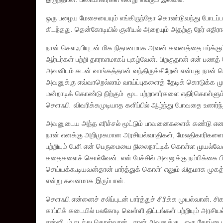
ஒரு பழைய மேசையையும் எங்கிருந்தோ கொண்டுவந்து போடப்பட்
கிடந்தது. தென்கோடியில் குளியல் அறையும் அதற்கு நேர் எ
நான் செளஃபியுடன் மிக நிதானமாக அவன் கவனத்தை ஈர்க்கும்
ஆர்டர்கள் பற்றி தாராளமாகப் புகழ்வேன். பிறகுதான் என் பண
அவனிடம் கடன் வாங்கத்தான் வந்திருக்கிறேன் என்பது நான் 
அவனுக்கு எவ்வாறெல்லாம் வாய்ப்புகளைத் தேடிக் கொடுக்க மு
மன்றாடிக் கொண்டு நிற்கும் மூட பற்றாளர்களை எதிர்கொள்ளு
செளஃபி விவரிக்கமுடியாத களிப்பில் ஆழ்ந்து போவதை உணர்ந்
அவனுடைய அந்த எரிச்சல் மூட்டும் பாவனைகளைக் கண்டு எனக
நான் எனக்கு அறிமுகமான அரசியல்வாதிகள், மேலதிகாரிகளைப் 
பற்றியும் பேசி என் பெருமையை நிலைநாட்டிக் கொள்ள முயல்வ
கதைகளைச் சொல்வேன். என் பேச்சில் அவனுக்கு நம்பிக்கை பி
செய்யக்கூடியவன்தான் பார்த்துக் கொள்’ எனும் விதமாக முகத
என்று கவனமாக இருப்பான்.
செளஃபி என்னைச் சலிப்புடன் பார்த்துச் சிரிக்க முயல்வான்.
காப்பிக் கடையில் பலகோடி வெள்ளி திட்டங்கள் பற்றியும் அரச
என்னிடம் நடந்து கொள்வான். நான் அவனுக்கு, ஒரு கோப்பை தொ