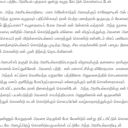
ப் பற்றிய அரசியல் புத்தகம் ஒன்று எழுத கேட்டுக் கொள்ளப்பட்டேன்.
றாக, அந்த அரசியல்வாதியை மகா அலேக்சாந்தர் அளவுக்கும் சாலேஹுடின் அல் 
ல். அந்த நூலை எழுதவும் பதிப்பிக்கவும் நான் பெற்ற பணத்தால் ஒருவருடம் வேலை
ாமல் இருப்பானா? கழுதையைப் போல அவன் என் பின்னால் வந்தான். அந்த நூலை
்வளவு எளிதில் அதைக் கொடுத்துவிடவில்லை. என் விருப்பத்துக்கு அவனை அல
 செளஃபி தன் மிடுக்கையெல்லாம் மறைத்துக் கொண்டு என்னிடம் மிகப் பணிவ
்தையெல்லாம் கொடுத்து முடித்த பிறகு, சில மாதங்களில் நான் பழைய நிலை
துக் கொண்டு என் முன் நிற்கத் தொடங்கினான்.
மைச்சர் தகுதி பெற்ற அரசியல்வாதியொருவர் விழாவுக்குத் தலைமை தாங்குகி
ர்காணல் செய்துள்ளேன். அவரைப் பற்றி, என் மனசாட்சிக்கு விரோதமாக வான
ிறேன். அந்தக் கட்டுரை வெளிவந்த மறுநாளே பத்திரிகை அலுவலகத்தில் செயலாளா
து மனம் குளிர்ந்து போயிருப்பதாகவும் எல்லாருக்கும் நன்றி சொன்னதாகவும்
ெளவி விட்டதாகவே நான் நினைத்துக் கொண்டேன். அந்த அரசியல்வாதிக்கு என் 
ிமுகத்தைப் பயன்படுத்தி அவரைச் சாமர்த்தியமாக அணுகினால் என் ஒருவனின்
சுழித்துக் கொண்டு கடன் கொடுக்கும் செளஃபியின் வாழ்வாதாரத்துக்கும் கொஞ்ச
ுதுண்ணும் போதுதான் அவரை நெருங்கி பேச வேண்டும் என்று திட்டமிட்டுக் கொ
து. கூடவே அழைப்பிதழ் கொண்டுவருபவர்கள் மட்டுமே அந்த அரசியல்வாதியுடன்