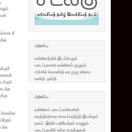
ு
னதும்
அவன்
க்காக நீ
அந்த
அறிவிப்பு
வல்லினத்தில் இடம்பெறும்
படைப்புகளை வல்லினம் குழுமம்
க்குச்
அச்சில் கொண்டு வர முழு உரிமை
டுரைகள்
உண்டு. நன்றி.
ைக்கும்
 கடந்த
க்கு
அறிவிப்பு
வல்லினம் படைப்பாளிகளின்
க் கொள்ள
சுதந்திரத்தை மையப்படுத்தி இயங்கும்
ிற்றுப்
தளம். இதில் பதிவேற்றம் காணும்
டந்த
படைப்புகளில் உள்ள கருத்துகள்