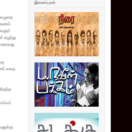
இணைப்புகள்
் கழுதை
காரணம்
ிகளும்
் எழுந்து
 ஏதாவது
ஒரு
ன்னர் கதை
ிருந்த
ெய்யப்
வனுக்கு