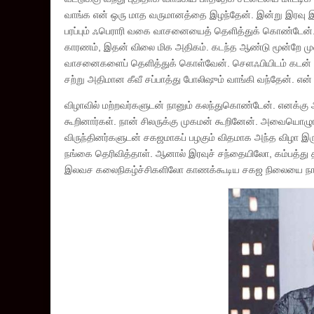
வாங்க என் ஒரு மாத வருமானத்தை இழந்தேன். இன்று இரவு இந்தப
பரப்பும் ஃபெராரி வகை வாசனையைத் தெளித்துக் கொண்டேன்.
காரணம், இதன் விலை மிக அதிகம். கடந்த ஆண்டு மூன்றே மு
வாசனைகளைப் தெளித்துக் கொள்வேன். செளஃபியிடம் கடன் பெ
சற்று அதிமான கீவீ சப்பாத்து போலிஷும் வாங்கி வந்தேன். 
விழாவில் மற்றவர்களுடன் நானும் கலந்துகொண்டேன். எனக்கு
கூறினார்கள். நான் சிலருக்கு முகமன் கூறினேன். அவையொழுங்
விருந்தினர்களுடன் சகஜமாகப் பழகும் விதமாக அந்த விழா இரு
நங்கை தெரிவித்தாள். ஆனால் இரவுச் சந்தையிலோ, கம்பத்து த
இலவச கலைநிகழ்ச்சிகளிலோ காணக்கூடிய சகஜ நிலையை நான்