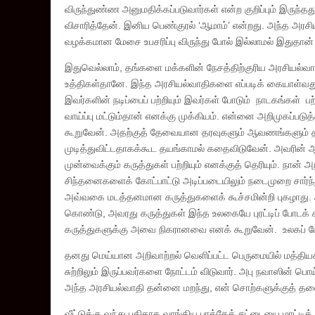
விருந்துண்ண அனுமதிக்கப்படுவார்கள் என்ற குறிப்பும் இருந்த
விசாரித்தேன். இனிய பெண்குரல் ‘ஆமாம்’ என்றது. அந்த அரசியல்
வழக்கமான மேசை உபசரிப்பு விருந்து போல் இல்லாமல் இதுதான
இதுவெல்லாம், தங்களை மக்களின் நேசத்திற்குரிய அரசியல்வா
உத்திகள்தானே. இந்த அரசியல்வாதிகளை எப்படிக் கையாள்வது 
இவர்களின் நடிப்பைப் பற்றியும் இவர்கள் போடும் நாடகங்கள
வாய்ப்பு மட்டும்தான் எனக்கு முக்கியம். என்னை அறிமுகப்படு
கூறுவேன். அதற்குத் தேவையான தரவுகளும் ஆவணங்களும் தய
முடித்துவிட்டதாகக்கூட தயங்காமல் கதைவிடுவேன். அவரின்
முன்வைக்கும் கருத்துகள் பற்றியும் எனக்குத் தெரியும். நா
சிந்தனைகளைக் கோட்பாட்டு அடிப்படையிலும் நடைமுறை சார்ந்
அவ்வகை மடத்தனமான கருத்துகளைக் கூச்சமின்றி புகழாது. 
கொண்டு, அவரது கருத்துகள் இந்த உலகையே புரட்டிப் போடக் 
கருத்துகளுக்கு அவை நிகரானவை எனக் கூறுவேன். உலகப் போக்
தனது மெய்யான அறிவாற்றல் வெளிப்பட்ட பெருமையில் மத்தியகா
சுற்றிலும் இருப்பவர்களை நோட்டம் விடுவார். அபு நவாஸின் 
அந்த அரசியல்வாதி தன்னை மறந்து, என் சொற்களுக்குத் தலைய
வீட்டுக்கு வந்து புதிதாக வாங்கிய பாத்தேக் சட்டையை மாட்