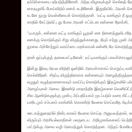
நம்பிக்கையை ஏற்படுத்தினேன். அந்த விழாவுக்குச் செல்லத்
கைநழுவிப் போய்விடும் எனக் கூறினேன். இறுதியில், அவன் 
உடனே நூறு வெள்ளியைக் கொடுத்தான். ‘வட்டி வாங்கும் நீ ஒ
காதில் கேட்டுவிட்டது போல அவன் சட்டென என்னை நோக்கி,
“ஃபாருக், என்னை வட்டி வாங்கும் யூதன் என நினைத்துவிடாதே…
எனக்கு கொடுக்கும் சிறு விருந்துக்கானது. நீயும் சற்று மு
நூலை அச்சேற்றும் வாய்ப்பை மறக்காமல் என்னிடமே கொடுத்து
நான் ஒப்புக்குத் தலையாட்டினேன். வட்டிவாங்கும் பாவச்செயல
இன்று இரவு பிரபல விடுதி ஒன்றில் அமைச்சராகப் பொறுப்பு வ
செல்கிறேன். சிறப்பு விருந்தினராக என்னையும் அழைத்திருந்
எழுதும் எழுத்தாளனாகவும் வாய்ப்பு கொடுக்கும் இதழ்களில் பல்
அழைப்புகள் அவை. இரண்டு மாதாந்திர இதழ்களை வெளியிட்டுக்
சில ஆண்டுகளுக்கு முன்பு அப்பதிப்பகம் மூடப்படும் வரை கிட
யாரிடமும் சம்பளம் வாங்கிக் கொண்டு வேலை செய்வதே பிடிக்க
ஊடகத்துறையில் நீண்டகாலம் வேலை செய்த அனுபவத்தால், ஊ
விரும்பும் அரசியல்வாதிகள் பலருடைய அறிமுகங்களைப் பெற்றிருந
பாட்டுக்கு அவை வழி அமைத்துக் கொடுத்தன. அந்தப் போலியா