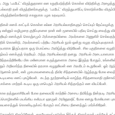
து. அது ‘பஃபேட்’ விருந்துதானா என உறுதிபடுத்திக் கொள்ள விடுதிக்கு அழைத்த
வாதி தன் விருந்தினர்களுக்கு ‘பஃபேட்’ விருந்துபசரிப்பு கொடுக்கவே விரும்ப
் விருந்தினர்களோடு சகஜமாக பழக உதவுமாம்.
திகள் எனக் காட்டிக் கொள்ள எல்லா அரசியல்வாதிகளும் செய்யும் தேய்வழக்கு
என்னும் வழிமுறை குறிப்புகளை நான் என் மூளையில் பதிவு செய்து வைத்து வி
் பற்றியும் எனக்குக் கொஞ்சமும் அக்கறையில்லை. அவர்களை அணுகிச் செல்வத
த்திக் கொண்டு, அவர்களைப் பற்றிய அரசியல் நூல் ஒன்று எழுத விரும்புவதாகக்
ாராக இருப்பதாக ஒரு பொய்யை அவிழ்த்து விடுவேன். சில பகுதிகளை எழுதி
 ஆர்வம் எனக்குத் தெரியும். அந்த அரசியல்வாதி தனது அரசியல் அடையாளமா
ன் அறிந்தவற்றிலேயே மிக மலினமான கருத்துகளாக அவை இருந்த போதும், உங்களின்
தும் அறிவார்ந்த நிலையில் தரமாக எழுதுவேன் என அவரிடம் கூறுவேன். ஓர் ஆட
ஆனால் நான், என் முகபாவனையைத் தீவிர சிந்தனையில் ஆழ்ந்தது போல வைத்
கூடியவை எனப் புகழ்வேன். கடந்த நூற்றாண்டில் வாழ்ந்த சிந்தனாவாதி ரூசோவ
கை மாற்றக் கூடிய ஒரு மாபெரும் அரசியல் சித்தாந்தம் என வியப்பேன்.
ல தத்துவாசிரியன் போல தலைமயிர் காற்றில் அசைய நிமிர்ந்து நின்றபடி அரசி
பொய்மொழிகளில் மயங்கிய கலிஃபா ஹாருன் அமினுரஷிட் போல எனது போலியான புகழ்
சைத்துக் கொண்டிருக்கப் போகும் காட்சியை நினைத்துப் பார்க்கிறேன்.
டிக் கொண்டு கிளம்பினேன். கைவேலைப்பாடுள்ள இந்தக் கிளாந்தான் பாத்தேக் ச