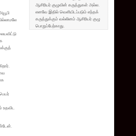
ஆசிரியர் குழுவின் கருத்துகள் அல்ல.
எனவே இதில் வெளியிடப்படும் எந்தக்
அயூபி
கருத்துக்கும் வல்லினம் ஆசிரியர் குழு
யில்லாமலே
பொறுப்பேற்காது.
ையவிட்டு
ாக
க்குத்
றார்.
ளாவ
ராக
பெயர்
ம் உதவிட
ண்டேன்.