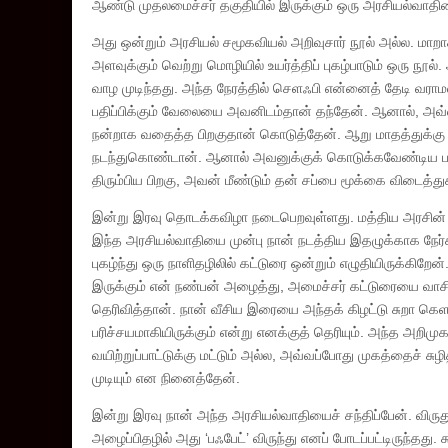
ஆண்டு முதலமைச்சர் தகுதியில் இருக்கும் ஒரு அரசியல்வாதியை
அது ஒன்றும் அரசியல் சமூகவியல் அறிவுசார் நூல் அல்ல. மா
அளவுக்கும் வெற்று மொழியில் உயர்த்திப் புகழ்பாடும் ஒரு நூ
வாழ முடிந்தது. அந்த நேரத்தில் செளஃபி என்னைத் தேடி வர
பதிப்பிக்கும் வேலையை அவனிடம்தான் தந்தேன். ஆனால், அவ
நன்றாக வதைத்த பிறகுதான் கொடுத்தேன். ஆறு மாதத்துக்கு
நடந்துகொண்டான். ஆனால் அவனுக்குக் கொடுக்கவேண்டிய பணத
திரும்பிய பிறகு, அவன் மீண்டும் தன் சப்பை மூக்கை விடைத்
இன்று இரவு தொடக்கவிழா நடைபெறவுள்ளது. மத்திய அரசின் அ
இந்த அரசியல்வாதியை முன்பு நான் நடத்திய இதழுக்காக நே
புகழ்ந்து ஒரு நாளிதழிலில் கட்டுரை ஒன்றும் எழுதியிருக்க
இருக்கும் என் நண்பன் அழைத்து, அமைச்சர் கட்டுரையை வாசித்
தெரிவித்தான். நான் வீசிய இரையை அந்தக் கிழட்டு சுறா க
பரிச்சயமாகியிருக்கும் என்று எனக்குத் தெரியும். அந்த அற
வயிற்றுப்பாட்டுக்கு மட்டும் அல்ல, அவ்வப்போது முகத்தைச் 
முடியும் என நினைத்தேன்.
இன்று இரவு நான் அந்த அரசியல்வாதியைச் சந்திப்பேன். விர
அழைப்பிதழில் அது ‘பஃபேட்’ விருந்து எனப் போடப்பட்டிருந்த