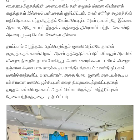
லா.ச.ராமமிருதத்தின் புனைவுகளில் தன் சமூகம் மீதான விமர்சனக்
கருத்துகள் இல்லையென்பதைக் குறிப்பிட்டார். அவர் சார்ந்த சமூகத்தின்
மதிப்பீடுகளை எந்தவிதத்தில் கேள்வியெழுப்ப அவர் முயன்றதே இல்லை.
ஆனால், அதே சமயம் இந்தக் கருத்தைத் தீவிரமாய்ப் பற்றிக் கொண்டு
அவரை முடிவு செய்ய வேண்டியதில்லை.
தாய்ப்பால் அருந்தவே பிறப்பெடுக்கும் ஜனனி பிறப்பிலே தாயின்
குரூரத்தைக் காண்கிறாள். அவள் தத்தெடுக்கப்படும் வீட்டிலும் அவளின்
விழைவு நிறைவேறாமல் போகிறது. அவள் உணரக்கூடிய பாலியல் விழைவு
நஞ்சான ஆசையாக மாறக்கூடிய சாத்தியத்தையும் உணர்திருப்பதால்
மனக்கொந்தளிப்பு அடைகிறாள். அதை போல, ஜனனி அடையக்கூடிய
உக்கிரமான மனவெழுச்சியுடன் கதை நிறைவடைந்துவிட்டதாகத்
தானுமெண்ணியதாகவும் அதன் பின்னாலிருக்கும் சித்திரிப்புகள்
தேவையற்றிருந்ததைக் குறிப்பிட்டார்.