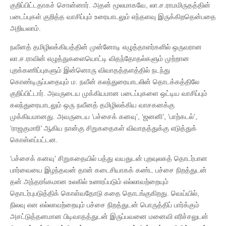
குறிப்பிட்டதாகச் சொன்னார். அதன் மூலமாகவே, லா.ச.ராமமிருதத்தின்
படைப்புகள் குறித்த வாசிப்பும் உரையாடலும் எந்தளவு இருக்கிறதென்பதை
அறியலாம்.
நவீனத் தமிழிலக்கியத்தின் முன்னோடி எழுத்தாளர்களில் ஒருவரான
லா.ச.ராவின் எழுத்துகளையொட்டி விதந்தோதல்களும் முற்றான
புறக்கணிப்புகளும் இன்னொரு விவாதத்தளத்தில் நடந்து
கொண்டிருப்பதையும் ம. நவீன் கலந்துரையாடலின் தொடக்கத்திலே
குறிப்பிட்டார். அவருடைய முக்கியமான படைப்புகளை ஒட்டிய வாசிப்பும்
கலந்துரையாடலும் ஒரு நவீனத் தமிழிலக்கிய வாசகனக்கு
முக்கியமானது. அவருடைய ‘பச்சைக் கனவு’, ‘ஜனனி’, ‘பாற்கடல்’,
‘ராஜகுமாரி’ ஆகிய நான்கு சிறுகதைகள் விவாதத்துக்கு எடுத்துக்
கொள்ளப்பட்டன.
‘பச்சைக் கனவு’ சிறுகதையில் பத்து வயதுடன் புறவுலகத் தொடர்பான
பார்வையை இழந்தவன் தான் கடைசியாகக் கண்ட பச்சை நிறத்துடன்
தன் அந்தரங்கமான உலகில் உணரப்படும் எல்லாவற்றையும்
தொடர்புபடுத்திக் கொள்வதோடு கதை தொடங்குகிறது. வெய்யில்,
நிலவு என எல்லாவற்றையும் பச்சை நிறத்துடன் பொருத்திப் பார்க்கும்
அசட்டுத்தனமான பிடிவாதத்துடன் இருப்பவனை மனைவி எரிச்சலுடன்