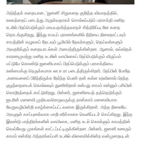
அடுத்தக் கதையான, ‘ஜனனி’ சிறுகதை குறித்த விவாதத்தில்,
உலகத்தைப் படைத்து அருள்வதாகச் சொல்லப்படும் பராசக்தி மனித
உடலில் பிறப்பெடுக்கும் மாயயதார்த்தவாதச் சித்திரிப்புடனே கதை
தொடங்குகிறது. இந்து சமயப் புராணங்களில் நீதியை நிலைநாட்டவும்
சாபத்தின் கழுவாய் தேடவும் பூமியில் தேவர்களும், தெய்வங்களும்
அவதரிக்கும் கதையாடல்கள் அமைந்திருக்கின்றன. ஆனால், எவ்விதக்
காரணமுமற்று மனித உடலின் வாயிலாகப் பிறப்பெடுக்கும் விருப்பம்
மட்டுமே கொண்டு ஜனனியாகப் பிறப்பெடுக்கும் பராசக்தியை
உண்மைக்கு நெருக்கமாக லா.ச.ரா படைத்திருக்கிறார். பிறப்பின் போதே
,கணவனைப் பிரிந்திருக்க நேர்ந்த பெண் தன் கள்ள உறவினால் பிறந்த
குழந்தையைக் கொல்லவும் துணிகிறாள் என்பது காமம் என்னும் பசியின்
கொடூரத்தைக் காட்டுகிறது. பின்னர், ஜனனியைத் தத்தெடுக்கும்
ஐயரின் மனைவி முதியவரொருவருக்கு நான்காம் மனைவியாக
வேறுவழியின்றி வாழ்க்கைப்பட்டவளாக இருக்கிறாள். அந்த நிலையே
அவளுள் கசப்புணர்வாக மாறி எரிச்சலாக வெளிப்படச் செய்கிறது. இந்த
இரண்டு பாத்திரங்களின் வாயிலாக, மனித உடல் கொள்ளும் காமத்தின்
வெவ்வேறு முகங்கள் காட்டப்பட்டிருக்கின்றன. பின்னர், ஜனனி உணரும்
காமம் என்கிற அந்தரங்கப்பசி உடலில் விளைவிக்கின்ற வன்முறையுடன்