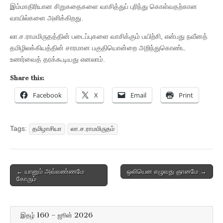
இம்மாதிரியான சிறுகதைகளை வாசித்துப் புரிந்து கொள்வதற்கான
வாயில்களை அளிக்கிறது.
லா.ச.ராமமிருதத்தின் படைப்புகளை வாசிக்கும் பயிற்சி, என்பது நவீனத்
தமிழிலக்கியத்தின் சாரமான பகுதியொன்றை அறிந்துகொண்ட
உணர்வைத் தரக்கூடியது எனலாம்.
Share this:
Facebook
X
Email
Print
Tags:
தமிழாசியா
லா.ச.ராமமிருதம்
Post
← யானும் அவ்வண்ணமே
ஒலியென எழுவது ஞானமே →
கோரும்
navigation
இதழ் 160 – ஜூன் 2026