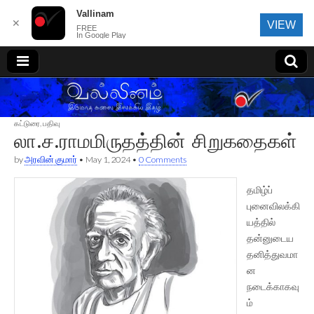
Vallinam
✕
VIEW
FREE
In Google Play
வல்லினம்
கட்டுரை
,
பதிவு
லா.ச.ராமமிருதத்தின் சிறுகதைகள்
by
அரவின் குமார்
•
May 1, 2024
•
0 Comments
தமிழ்ப்
புனைவிலக்கி
யத்தில்
தன்னுடைய
தனித்துவமா
ன
நடைக்காகவு
ம்