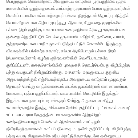
பொறுத்துக் கொள்கிறாள். அவனுடைய வாழ்வின் முற்பகுதியில் முதல்
மனைவியின் குழந்தையைக் காப்பாற்ற முடியாமல் போன குற்றவுணர்வின்
வெளிப்பாடாகவே எல்லாவற்றையும் பச்சை நிறத்துடன் தொடர்பு படுத்திக்
கொள்கிறான் என அறிய முடிந்தது. ஆனால், சிறுகதை முழுக்கவே
பச்சை நிறம் குறிக்கும் மையமான உணர்வுநிலை அல்லது உருவகம் என
ஒன்றை அறுதியிட்டுச் சொல்ல முடியாமல் மகிழ்ச்சி, தனிமை, காமம்,
குற்றவுணர்வு என மாறி உருவகப்படுத்தப்பட்டுக் கொண்டே இருந்தது.
விவாதத்தில் பங்கேற்ற சுதாகர், சல்மா ஆகியோரும் பச்சை நிறம்
இயலாமையினால் எழுந்த குற்றவுணர்வின் வெளிப்பாடாகவே
குறிப்பிட்டனர். கதைசொல்லியின் புறவுலகத் தொடர்பென்பது விழியிழந்த
பத்து வயதுடன் நின்றுவிடுகிறது. அதனால், அவனுடைய குறுகிய
அனுபவத்துக்குள் எஞ்சியவற்றையே அவனுடைய வாழ்நாள் முழுவதும்
தொடரச் செய்து வாழ்க்கையைக் கடக்க முயல்கிறான் என லாவண்யா,
மோகனா, புஷ்பா குறிப்பிட்டனர். லா.ச.ராவின் மொழியில் இருக்கும்
இறுக்கமான நடையும் படிமங்களும் சேர்ந்து அதனை வாசித்து
உள்வாங்குவதில் இருந்த சிக்கலை ரேவின் குறிப்பிட்டார். ‘பச்சைக் கனவு’
உட்பட லா.ச.ராமமிருதத்தின் பல கதைகளில் ஆற்றலிலும்
உணர்வுநிலையாலும் பெண்கள் ஆண்களைக் காட்டிலும்
தீவிரமிகுந்தவளாகக் காட்டப்படுவதை ம. நவீன் குறிப்பிட்டார். விழியிழந்த
பத்து வயது சிறுவனுக்கே உரிய அசட்டுத்தனத்துடனே தன்னுடைய