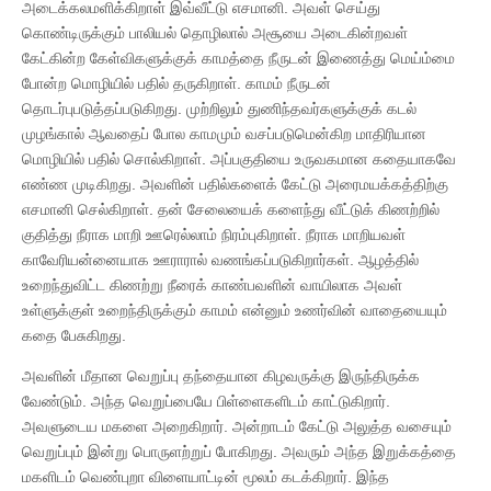
அடைக்கலமளிக்கிறாள் இவ்வீட்டு எசமானி. அவள் செய்து
கொண்டிருக்கும் பாலியல் தொழிலால் அசூயை அடைகின்றவள்
கேட்கின்ற கேள்விகளுக்குக் காமத்தை நீருடன் இணைத்து மெய்ம்மை
போன்ற மொழியில் பதில் தருகிறாள். காமம் நீருடன்
தொடர்புபடுத்தப்படுகிறது. முற்றிலும் துணிந்தவர்களுக்குக் கடல்
முழங்கால் ஆவதைப் போல காமமும் வசப்படுமென்கிற மாதிரியான
மொழியில் பதில் சொல்கிறாள். அப்பகுதியை உருவகமான கதையாகவே
எண்ண முடிகிறது. அவளின் பதில்களைக் கேட்டு அரைமயக்கத்திற்கு
எசமானி செல்கிறாள். தன் சேலையைக் களைந்து வீட்டுக் கிணற்றில்
குதித்து நீராக மாறி ஊரெல்லாம் நிரம்புகிறாள். நீராக மாறியவள்
காவேரியன்னையாக ஊராரால் வணங்கப்படுகிறார்கள். ஆழத்தில்
உறைந்துவிட்ட கிணற்று நீரைக் காண்பவளின் வாயிலாக அவள்
உள்ளுக்குள் உறைந்திருக்கும் காமம் என்னும் உணர்வின் வாதையையும்
கதை பேசுகிறது.
அவளின் மீதான வெறுப்பு தந்தையான கிழவருக்கு இருந்திருக்க
வேண்டும். அந்த வெறுப்பையே பிள்ளைகளிடம் காட்டுகிறார்.
அவளுடைய மகளை அறைகிறார். அன்றாடம் கேட்டு அலுத்த வசையும்
வெறுப்பும் இன்று பொருளற்றுப் போகிறது. அவரும் அந்த இறுக்கத்தை
மகளிடம் வெண்புறா விளையாட்டின் மூலம் கடக்கிறார். இந்த