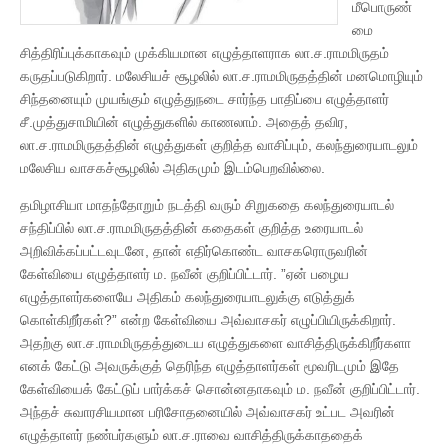
மீபொருண்
மை
சித்திரிப்புக்காகவும் முக்கியமான எழுத்தாளராக லா.ச.ராமமிருதம்
கருதப்படுகிறார். மலேசியச் சூழலில் லா.ச.ராமமிருதத்தின் மனமொழியும்
சிந்தனையும் முயங்கும் எழுத்துநடை சார்ந்த பாதிப்பை எழுத்தாளர்
சீ.முத்துசாமியின் எழுத்துகளில் காணலாம். அதைத் தவிர,
லா.ச.ராமமிருதத்தின் எழுத்துகள் குறித்த வாசிப்பும், கலந்துரையாடலும்
மலேசிய வாசகச்சூழலில் அதிகமும் இடம்பெறவில்லை.
தமிழாசியா மாதந்தோறும் நடத்தி வரும் சிறுகதை கலந்துரையாடல்
சந்திப்பில் லா.ச.ராமமிருதத்தின் கதைகள் குறித்த உரையாடல்
அறிவிக்கப்பட்டவுடனே, தான் எதிர்கொண்ட வாசகரொருவரின்
கேள்வியை எழுத்தாளர் ம. நவீன் குறிப்பிட்டார். ”ஏன் பழைய
எழுத்தாளர்களையே அதிகம் கலந்துரையாடலுக்கு எடுத்துக்
கொள்கிறீர்கள்?” என்ற கேள்வியை அவ்வாசகர் எழுப்பியிருக்கிறார்.
அதற்கு லா.ச.ராமமிருதத்துடைய எழுத்துகளை வாசித்திருக்கிறீர்களா
எனக் கேட்டு அவருக்குத் தெரிந்த எழுத்தாளர்கள் மூவரிடமும் இதே
கேள்வியைக் கேட்டுப் பார்க்கச் சொன்னதாகவும் ம. நவீன் குறிப்பிட்டார்.
அந்தச் சுவாரசியமான பரிசோதனையில் அவ்வாசகர் உட்பட அவரின்
எழுத்தாளர் நண்பர்களும் லா.ச.ராவை வாசித்திருக்காததைக்