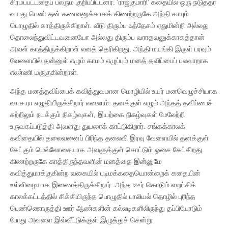
சிரமப்பட்டதைப் பலரும் குறிப்பிட்டனர். ‘ராஜகுமாரி’ கதையில் ஒரு நடுத்தர
வயது பெண் தன் கணவனுக்காகக் கிணற்றருகே அந்தி சாயும்
பொழுதில் காத்திருக்கிறாள். வீடு திரும்ப உத்தேசம் ஏதுமின்றி அல்லது
தொலைந்துவிட்டவனையோ அல்லது திரும்ப வராதவனுக்காகத்தான்
அவள் காத்திருக்கிறாள் எனத் தெரிகிறது. அந்தி மயங்கி இருள் பரவும்
வேளையில் தன்னுள் எழும் காமம் எழுப்பும் மனத் தவிப்பைப் பலவாறாக
எண்ணி மருகுகின்றாள்.
அந்த மனத்தவிப்பைக் கவித்துவமான மொழியில் உயர் மனவெழுச்சியாக
லா.ச.ரா எழுதியிருக்கிறார் எனலாம். தனக்குள் எழும் அந்தத் தவிப்பைச்
சுற்றிலும் நடக்கும் நிகழ்வுகள், இயற்கை நிகழ்வுகள் மேலேற்றி
உருவகப்படுத்தி அவளது துயரைக் காட்டுகிறார். சங்கக்காலக்
கவிதையில் தலைவனைப் பிரிந்த தலைவி இரவு வேளையில் தனக்குள்
கேட்கும் மெல்லோசையாக அவளுக்குள் சொட்டும் ஓசை கேட்கிறது.
கிணற்றருகே காத்திருந்தவளின் மனத்தை இன்னுமே
கவித்துமாக்குகின்ற வகையில் படிமக்கதையொன்றைக் கதையின்
உள்ளிழையாக இணைத்திருக்கிறார். அந்த ஊர் கொடும் வறட்சிக்
காலக்கட்டத்தில் சிக்கியிருந்த பொழுதில் பாலியல் தொழில் புரிந்த
பெண்ணொருத்தி ஊர் ஆண்களின் கல்லடிகளிலிருந்து தப்பியோடும்
போது அவளை இவ்வீட்டுக்குள் இழுத்துச் சென்று