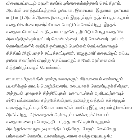
விளையாட்டையும் அவள் கண்டு புன்னகைக்கத்தான் செய்கிறாள்.
அவளின் மனத்தவிப்புத்தான் ஒலியாக, இசையாக, இருளாக, ஒளியாக
மாறி மாறி அவள் அலைகழிவதையும் இருளுக்குள் தஞ்சம் புகுவதையும்
கதை மிக மிகையுணர்ச்சியான மொழியில் சொல்கிறது. இந்தக்
கதையையொட்டிக் கூடுதலாக ம.நவீன் குறிப்பிடும் போது கதையில்
அமைந்திருக்கும் நாட்டார் தொன்மத்தைப் பற்றி சொன்னார். நாட்டார்
தொன்மங்களில் அநீதிக்குள்ளாகும் பெண்கள் தெய்வங்களாகும்
சித்திரம் இருப்பதைச் சுட்டிக்காட்டினார். ‘ராஜகுமாரி’ கதையிலும் அப்படி
தானே கிணற்றில் விழுந்து தெய்வமாகும் காவேரி அன்னையின்
சித்திரமிருப்பதைச் சொன்னார்.
லா.ச.ராமமிருதத்தின் நான்கு கதைகளும் சிந்தனையும் எண்ணமும்
பயணிக்கும் தாவல் மொழியினையே நடையாகக் கொண்டிருக்கின்றன.
அத்துடன் புறவுலகச் சித்திரிப்புகள், உரையாடல்கள் ஆகியவற்றையும்
சற்றே மங்கலாகவே சித்திரிக்கின்றன. நவீனத்துவத்தின் கச்சிதமும்
வடிவத்துக்கும் பழகிப்போன வாசகரின் வாசிப்பு இந்த வடிவம் திகைப்பை
அளிக்கிறது. அக்கதைகள் அளிக்கும் மனவெழுச்சியையும்
கதையாடலையும் பொருத்திப் பார்த்து வாசிக்கும் போதுதான்
அவற்றுக்கான நுழைவு சாத்தியப்படுகிறது. மேலும், வெவ்வேறு
பார்வைகள் கொண்ட வாசகர்களுடனான கலந்துரையாடலுமே