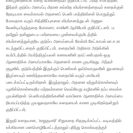
வன்முறையைக் கதை பேசுவதையும் குறிப்பிட்டார். அதே சமயத்தில்,
இந்தக் குடும்ப அமைப்பு மீதான எவ்வித விமர்சனத்தையும் கதைக்குள்
நேரடியாக வைக்காமல் அதனைப் பெண் பாத்திரங்கள் பொறுத்துப்
போவதாக வரும் சித்திரிப்புகளை விமர்சனத்துடன் அணுக
வேண்டியிருந்ததை மோகனா, சாலினி ஆகியோர் குறிப்பிட்டனர். ம.
நவீனும் தன்னுடைய பார்வையை முன்வைக்குமிடத்தில்
விமர்சனத்துக்குரிய குடும்ப அமைப்பைக் கேள்வி கேட்காமல் லா.ச.ரா
கடந்துவிட்டதைக் குறிப்பிட்டார். கதையின் அதிகார அடுக்கின்
உயர்பீடத்தில் அமர்ந்திருப்பவள் கணவனின் தாய் என்பதால் ஒரு
ஆணாதிக்க அமைப்பாகவே அதனைக் காண முடிகிறது. அந்தச்
சூழலில், குடும்பத்தில் இருக்கும் பெண்கள் ஒவ்வொருவரின் துயரையும்
இழப்பையும் உணர்ந்தவளாகவே கதையில் வரும் மாமியார்
படைக்கப்பட்டிருக்கிறாள். இருந்தாலும், அதனை ஏற்றுக்கொள்ளவும்
பழகிக்கொள்ளவுமே மற்றவர்களை வெவ்வேறு வழிகளில் நம்ப வைக்க
முயல்கிறாள். பெண்பாத்திரங்களின் வாயிலாக ஆணாதிக்க அமைப்பை
நியாயப்படுத்த முயலுவதாகவே கதையைக் காண முடிகிறதென்றும்
குறிப்பிட்டார்.
இறுதி கதையான, ‘ராஜகுமாரி’ சிறுகதை சிதறடிக்கப்பட்ட வடிவத்தில்
உக்கிரமான மனமொழியோட்டத்தாலும் புரிந்து கொள்வதற்குச்