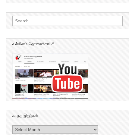
Search
for:
வல்லினம் தொலைக்காட்சி
கடந்த இதழ்கள்
கடந்த