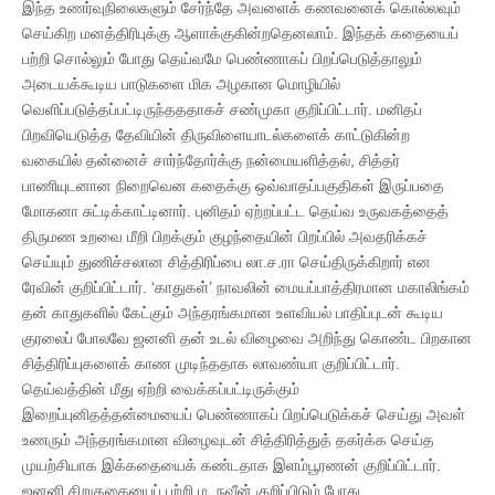
இந்த உணர்வுநிலைகளும் சேர்ந்தே அவளைக் கணவனைக் கொல்லவும்
செய்கிற மனத்திரிபுக்கு ஆளாக்குகின்றதெனலாம். இந்தக் கதையைப்
பற்றி சொல்லும் போது தெய்வமே பெண்ணாகப் பிறப்பெடுத்தாலும்
அடையக்கூடிய பாடுகளை மிக அழகான மொழியில்
வெளிப்படுத்தப்பட்டிருந்தததாகச் சண்முகா குறிப்பிட்டார். மனிதப்
பிறவியெடுத்த தேவியின் திருவிளையாடல்களைக் காட்டுகின்ற
வகையில் தன்னைச் சார்ந்தோர்க்கு நன்மையளித்தல், சித்தர்
பாணியுடனான நிறைவென கதைக்கு ஒவ்வாதப்பகுதிகள் இருப்பதை
மோகனா சுட்டிக்காட்டினார். புனிதம் ஏற்றப்பட்ட தெய்வ உருவகத்தைத்
திருமண உறவை மீறி பிறக்கும் குழந்தையின் பிறப்பில் அவதரிக்கச்
செய்யும் துணிச்சலான சித்திரிப்பை லா.ச.ரா செய்திருக்கிறார் என
ரேவின் குறிப்பிட்டார். ‘காதுகள்’ நாவலின் மையப்பாத்திரமான மகாலிங்கம்
தன் காதுகளில் கேட்கும் அந்தரங்கமான உளவியல் பாதிப்புடன் கூடிய
குரலைப் போலவே ஜனனி தன் உடல் விழைவை அறிந்து கொண்ட பிறகான
சித்திரிப்புகளைக் காண முடிந்ததாக லாவண்யா குறிப்பிட்டார்.
தெய்வத்தின் மீது ஏற்றி வைக்கப்பட்டிருக்கும்
இறைப்புனிதத்தன்மையைப் பெண்ணாகப் பிறப்பெடுக்கச் செய்து அவள்
உணரும் அந்தரங்கமான விழைவுடன் சித்திரித்துத் தகர்க்க செய்த
முயற்சியாக இக்கதையைக் கண்டதாக இளம்பூரணன் குறிப்பிட்டார்.
ஜனனி சிறுகதையைப் பற்றி ம. நவீன் குறிப்பிடும் போது,