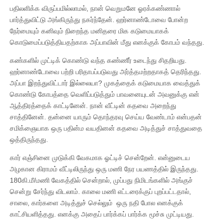
பதிலளிக்க விருப்பமில்லாமல், நான் வெறுமனே ஓரக்கண்ணால்
பார்த்துவிட்டு அங்கிருந்து நகர்ந்தேன். ஹர்னாண்டோவை போன்ற
நேர்மையும் கனிவும் நிறைந்த மனிதரை மிக கடுமையாகக்
கொடுமைப்படுத்தியதற்காக அப்பாவின் மீது எனக்குக் கோபம் வந்தது.
கண்களில் முட்டிக் கொண்டு வந்த கண்ணீர் உடைந்து சிதறியது.
ஹர்னாண்டோவை பற்றி பரிதாபப்படுவது அர்த்தமற்றதாகத் தெரிந்தது.
அப்பா இறந்துவிட்டார் இல்லையா? முகத்தைக் கடுமையாக வைத்துக்
கொண்டு கோபத்தை வெளிப்படுத்தும் பாவனையுடன் அவனுக்கு என்
ஆத்திரத்தைக் காட்டினேன். நான் வீட்டின் கதவை அறைந்து
சாத்தினேன். தன்னை யாரும் தொந்தரவு செய்ய வேண்டாம் என்பதன்
சமிக்ஞையாக ஒரு பதின்ம வயதினன் கதவை அடித்துச் சாத்துவதை
ஒத்திருந்தது.
கார் எஞ்சினை முடுக்கி வேகமாக ஓட்டிச் சென்றேன். என்னுடைய
அழகான கிராமம் வீட்டிலிருந்து ஒரு மணி நேர பயணத்தில் இருந்தது.
180கி.மீ/மணி வேகத்தில் சென்றால், முப்பது நிமிடங்களில் அங்குச்
சென்று சேர்ந்து விடலாம். காலை மணி எட்டரைக்குப் புறப்பட்டதால்,
சாலை, கார்களை அடித்துச் செல்லும் ஒரு நதி போல எனக்குக்
காட்சியளித்தது. எனக்கு அதைப் பார்க்கப் பார்க்க மூச்சு முட்டியது.