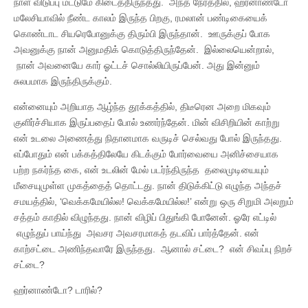
நாள் விடுப்பு மட்டுமே கிடைத்திருந்தது. அந்த நேரத்தில், ஹர்னாண்டோ
மலேசியாவில் நீண்ட காலம் இருந்த பிறகு, ரமலான் பண்டிகையைக்
கொண்டாட சியரெபோனுக்கு திரும்பி இருந்தான். ஊருக்குப் போக
அவனுக்கு நான் அனுமதிக் கொடுத்திருந்தேன். இல்லையென்றால்,
நான் அவனையே கார் ஓட்டச் சொல்லியிருப்பேன். அது இன்னும்
சுலபமாக இருந்திருக்கும்.
என்னையும் அறியாத ஆழ்ந்த தூக்கத்தில், திடீரென அறை மிகவும்
குளிர்ச்சியாக இருப்பதைப் போல் உணர்ந்தேன். மின் விசிறியின் காற்று
என் உடலை அணைத்து நிதானமாக வருடிச் செல்வது போல் இருந்தது.
எப்போதும் என் பக்கத்திலேயே கிடக்கும் போர்வையை அனிச்சையாக
பற்ற நகர்ந்த கை, என் உடலின் மேல் படர்ந்திருந்த தலைமுடியையும்
மீசையுமுள்ள முகத்தைத் தொட்டது. நான் திடுக்கிட்டு எழுந்த அந்தச்
சமயத்தில், ‘வெக்கமேயில்ல! வெக்கமேயில்ல!’ என்று ஒரு சிறுமி அலறும்
சத்தம் காதில் விழுந்தது. நான் விழிப் பிதுங்கி போனேன். ஓரே எட்டில்
எழுந்துப் பாய்ந்து அவசர அவசரமாகத் தடவிப் பார்த்தேன். என்
காற்சட்டை அணிந்தவாரே இருந்தது. ஆனால் சட்டை? என் சிவப்பு நிறச்
சட்டை?
ஹர்னாண்டோ? டாரில்?