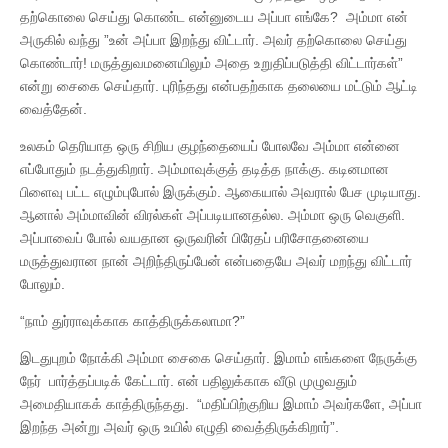
தற்கொலை செய்து கொண்ட என்னுடைய அப்பா எங்கே? அம்மா என்
அருகில் வந்து ”உன் அப்பா இறந்து விட்டார். அவர் தற்கொலை செய்து
கொண்டார்! மருத்துவமனையிலும் அதை உறுதிப்படுத்தி விட்டார்கள்”
என்று சைகை செய்தார். புரிந்தது என்பதற்காக தலையை மட்டும் ஆட்டி
வைத்தேன்.
உலகம் தெரியாத ஒரு சிறிய குழந்தையைப் போலவே அம்மா என்னை
எப்போதும் நடத்துகிறார். அம்மாவுக்குத் தடித்த நாக்கு. கடினமான
பிளைவு பட்ட எழும்புபோல் இருக்கும். ஆகையால் அவரால் பேச முடியாது.
ஆனால் அம்மாவின் விரல்கள் அப்படியானதல்ல. அம்மா ஒரு வெகுளி.
அப்பாவைப் போல் வயதான ஒருவரின் பிரேதப் பரிசோதனையை
மருத்துவரான நான் அறிந்திருப்பேன் என்பதையே அவர் மறந்து விட்டார்
போலும்.
“நாம் துர்ராவுக்காக காத்திருக்கலாமா?”
இடதுபுறம் நோக்கி அம்மா சைகை செய்தார். இமாம் எங்களை நேருக்கு
நேர் பார்த்தப்படிக் கேட்டார். என் பதிலுக்காக வீடு முழுவதும்
அமைதியாகக் காத்திருந்தது. “மதிப்பிற்குறிய இமாம் அவர்களே, அப்பா
இறந்த அன்று அவர் ஒரு உயில் எழுதி வைத்திருக்கிறார்”.