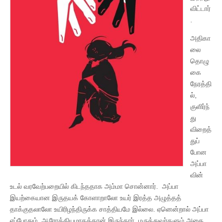
விட்டார்
.
அதிகா
லை
தொழு
கை
நேரத்தி
ல்,
குளிர்ந்
து
விறைத்
துப்
போன
அப்பா
வின்
உடல் வரவேற்பறையில் கிடந்ததாக அம்மா சொன்னார். அப்பா
இயற்கையான இருதயக் கோளாறாலோ உயர் இரத்த அழுத்தத்
தாக்குதலாலோ உயிரிழந்திருக்க சாத்தியமே இல்லை. ஏனென்றால் அப்பா
எப்போதும் ஆரோக்கியமாகத்தான் இருந்தார். மருத்துவர்களும் அதை