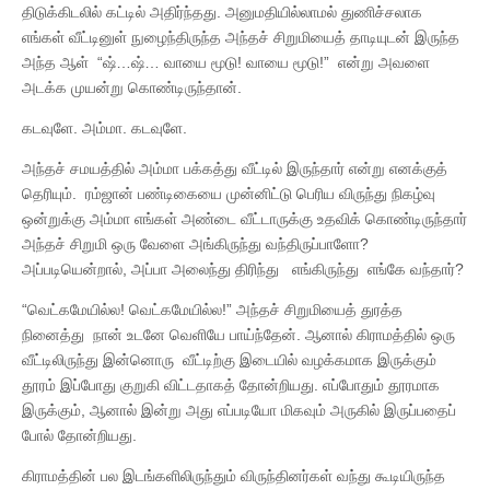
திடுக்கிடலில் கட்டில் அதிர்ந்தது. அனுமதியில்லாமல் துணிச்சலாக
எங்கள் வீட்டினுள் நுழைந்திருந்த அந்தச் சிறுமியைத் தாடியுடன் இருந்த
அந்த ஆள் “ஷ்…ஷ்… வாயை மூடு! வாயை மூடு!” என்று அவளை
அடக்க முயன்று கொண்டிருந்தான்.
கடவுளே. அம்மா. கடவுளே.
அந்தச் சமயத்தில் அம்மா பக்கத்து வீட்டில் இருந்தார் என்று எனக்குத்
தெரியும். ரம்ஜான் பண்டிகையை முன்னிட்டு பெரிய விருந்து நிகழ்வு
ஒன்றுக்கு அம்மா எங்கள் அண்டை வீட்டாருக்கு உதவிக் கொண்டிருந்தார்
அந்தச் சிறுமி ஒரு வேளை அங்கிருந்து வந்திருப்பாளோ?
அப்படியென்றால், அப்பா அலைந்து திரிந்து எங்கிருந்து எங்கே வந்தார்?
“வெட்கமேயில்ல! வெட்கமேயில்ல!” அந்தச் சிறுமியைத் துரத்த
நினைத்து நான் உடனே வெளியே பாய்ந்தேன். ஆனால் கிராமத்தில் ஒரு
வீட்டிலிருந்து இன்னொரு வீட்டிற்கு இடையில் வழக்கமாக இருக்கும்
தூரம் இப்போது குறுகி விட்டதாகத் தோன்றியது. எப்போதும் தூரமாக
இருக்கும், ஆனால் இன்று அது எப்படியோ மிகவும் அருகில் இருப்பதைப்
போல் தோன்றியது.
கிராமத்தின் பல இடங்களிலிருந்தும் விருந்தினர்கள் வந்து கூடியிருந்த