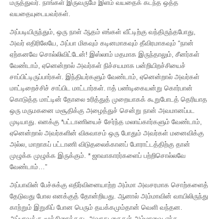
மருத்துவர். நாங்கள் இருவருமே இளம் வயதைக் கடந்த ஒத்த
வயதையுடையவர்கள்.
அப்படியிருந்தும், ஒரு நாள் ஆதம் எங்கள் வீட்டிற்கு வந்திருந்தபோது,
அவர் எதிரிலேயே, அப்பா மிகவும் கடினமாகவும் தீவிரமாகவும் “நான்
ஏற்கனவே சொல்லிவிட்டேன்! இஸ்லாம் மதமாக இருந்தாலும், சீனர்கள்
வேண்டாம், ஏனென்றால் அவர்கள் நிச்சயமாக பன்றியிறச்சியைச்
சாப்பிட்டிருப்பார்கள். இந்தியர்களும் வேண்டாம், ஏனென்றால் அவர்கள்
மாட்டிறைச்சிச் சாப்பிட மாட்டார்கள். ஈத் பண்டிகையன்று கொர்பான்
கொடுத்த மாட்டின் தோலை உரித்துத் முறையாகக் கூறுபோடத் தெரியாத
ஒரு மருமகனை மசூதிக்கு அழைத்துச் சென்று நான் அவமானப்பட
முடியாது. எனக்கு *பட்டாணியைச் சேர்ந்த மலாய்கார்களும் வேண்டாம்,
ஏனென்றால் அவர்களின் விசுவாசம் ஒரு போதும் அவர்கள் மனைவிக்கு
அல்ல, மாறாகப் பட்டாணி விடுதலைக்கானப் போராட்டத்திற்கு தான்
முழுக்க முழுக்க இருக்கும். * ஜாவாகாரர்களைப் பற்றிசொல்லவே
வேண்டாம்…”
அப்பாவின் பேச்சுக்கு எதிர்வினையாற்ற அம்மா அவசரமாக சொற்களைத்
தேடுவது போல எனக்குத் தோன்றியது. ஆனால் அம்மாவின் வாயிலிருந்து
காற்றும் இறுகிப் போன பெரும் தயக்கமும்தான் வெளி வந்தன.
அப்பாவுக்கு மூச்சிரைத்தது, அவரது கைகள் அம்மாவை எந்த