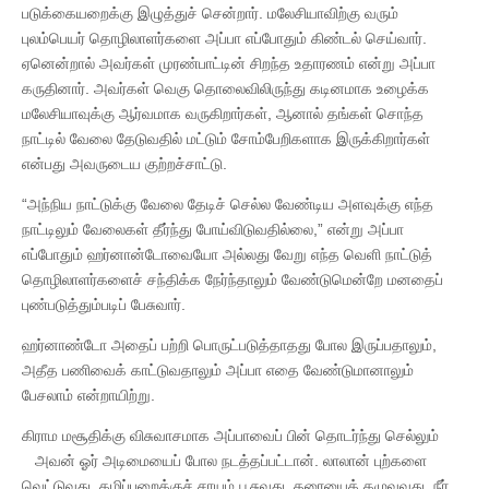
படுக்கையறைக்கு இழுத்துச் சென்றார். மலேசியாவிற்கு வரும்
புலம்பெயர் தொழிலாளர்களை அப்பா எப்போதும் கிண்டல் செய்வார்.
ஏனென்றால் அவர்கள் முரண்பாட்டின் சிறந்த உதாரணம் என்று அப்பா
கருதினார். அவர்கள் வெகு தொலைவிலிருந்து கடினமாக உழைக்க
மலேசியாவுக்கு ஆர்வமாக வருகிறார்கள், ஆனால் தங்கள் சொந்த
நாட்டில் வேலை தேடுவதில் மட்டும் சோம்பேறிகளாக இருக்கிறார்கள்
என்பது அவருடைய குற்றச்சாட்டு.
“அந்நிய நாட்டுக்கு வேலை தேடிச் செல்ல வேண்டிய அளவுக்கு எந்த
நாட்டிலும் வேலைகள் தீர்ந்து போய்விடுவதில்லை,” என்று அப்பா
எப்போதும் ஹர்னான்டோவையோ அல்லது வேறு எந்த வெளி நாட்டுத்
தொழிலாளர்களைச் சந்திக்க நேர்ந்தாலும் வேண்டுமென்றே மனதைப்
புண்படுத்தும்படிப் பேசுவார்.
ஹர்னாண்டோ அதைப் பற்றி பொருட்படுத்தாதது போல இருப்பதாலும்,
அதீத பணிவைக் காட்டுவதாலும் அப்பா எதை வேண்டுமானாலும்
பேசலாம் என்றாயிற்று.
கிராம மசூதிக்கு விசுவாசமாக அப்பாவைப் பின் தொடர்ந்து செல்லும்
அவன் ஓர் அடிமையைப் போல நடத்தப்பட்டான். லாலான் புற்களை
வெட்டுவது, கழிப்பறைக்குச் சாயம் பூசுவது, தரையைக் கழுவுவது, நீர்