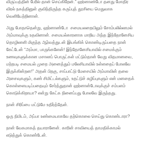
விருப்பத்தின் பேரில் தான் செய்கிறேன்.” ஹர்னாண்டோ தனது மோதிர
விரல் நகத்தினுள் குவிந்திருந்த கருப்புத் தூசியை மெதுவாக
வெளியேற்றினான்.
அது போதாதென்று, ஹர்னாண்டோ சமையலறையிலும் சோம்பலில்லாமல்
அம்மாவுக்கு உதவினான். சமையல்காரனாக மாறிய அந்த இந்தோனேசிய
தொழிலாளி மிகுந்த ஆர்வத்துடன் இயங்கிக் கொண்டிருப்பதை நான்
கேட்டேன் “அம்மா, பாருங்களேன்! இந்தோனேசியாவில் சமைக்கும்
உணவுகளுக்கான மசாலாப் பொருட்கள் மட்டும்தான் வேறு விதமானவை,
மற்றபடி சமையல் முறை அனைத்தும் மலேசியாவில் உள்ளதைப் போலவே
இருக்கின்றன!” அதன் பிறகு, சாப்பாட்டு மேசையில் அம்மாவின் தலை
அசைவுகளும், கண் சிமிட்டல்களும், உதட்டுச் சுழிப்புகளும் என் மனதைக்
கொள்ளையடிப்பதையும் சேர்த்துதான் ஹர்னான்டோவுக்குச் சம்பளம்
கொடுக்கிறாயா? என்று கேட்க நினைப்பது போலவே இருந்தது.
நான் சிரிப்பை மட்டுமே உதிர்த்தேன்.
ஒரு நிமிடம், அப்பா உண்மையாகவே தற்கொலை செய்து கொண்டாரா?
நான் வேகமாகத் தயாரானேன். காரின் சாவியைத் தாமதிக்காமல்
எடுத்துக் கொண்டேன்.