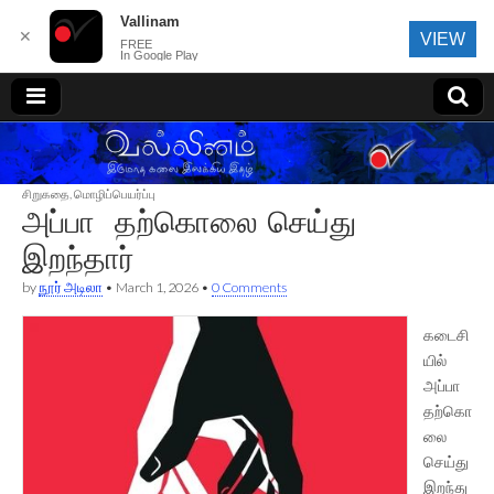
Vallinam
✕
VIEW
FREE
In Google Play
வல்லினம்
சிறுகதை
,
மொழிப்பெயர்ப்பு
அப்பா தற்கொலை செய்து
இறந்தார்
by
நூர் அடிலா
•
March 1, 2026
•
0 Comments
கடைசி
யில்
அப்பா
தற்கொ
லை
செய்து
இறந்து