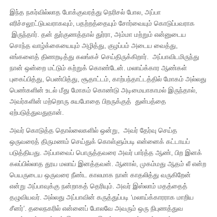
இந்த நகர்வில்லாத போக்குவரத்து நெரிசல் போல, அப்பா
எரிச்சலூட்டுபவராகவும், பதற்றத்தையும் சோர்வையும் கொடுப்பவராக
இருந்தார். தன் துர்குணத்தால் துர்ரா, அம்மா மற்றும் என்னுடைய
சொந்த வாழ்க்கையையும் அழித்து, குழப்பம் அடைய வைத்து,
எங்களைத் திணறடித்து கலங்கச் செய்திருக்கிறார். அப்பாவிடமிருந்து
நான் ஒன்றை மட்டும் கற்றுக் கொண்டேன். மலாய்க்கார ஆண்கள்
புகைப்பித்து, பெண்பித்து, சூதாட்டம், காற்பந்தாட்டத்தில் மோகம் அல்லது
பெண்களின் உடல் மீது மோகம் கொண்டு அடிமையாகாமல் இருந்தால்,
அவர்களின் மற்றொரு சுயபோதை பிறருக்குத் துன்பத்தை
ஏற்படுத்துவதுதான்.
அவர் கொடுத்த தொல்லைகளில் ஒன்று, அவர் தேர்வு செய்த
ஒருவரைத் திருமணம் செய்துக் கொள்ளும்படி என்னைக் கட்டாயப்
படுத்தியது. அப்பாவைப் பொருத்தவரை அவர் பார்த்த ஆண், பிற இனக்
கலப்பில்லாத தூய மலாய் இனத்தவன். ஆனால், முகம்மது ஆதம் லீ என்ற
பெயருடைய ஒருவரை நீண்ட காலமாக நான் காதலித்து வருகிறேன்
என்று அப்பாவுக்கு நன்றாகத் தெரியும். அவர் இஸ்லாம் மதத்தைத்
தழுவியவர். அல்லது அப்பாவின் கருத்துப்படி ‘மலாய்க்காரராக மாறிய
சீனர்’. தலைநகரில் என்னைப் போலவே அவரும் ஒரு நிபுணத்துவ