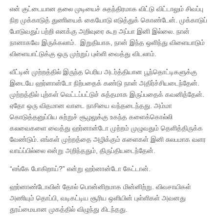
என் குட்டையான தலை முடியைச் சுதந்திரமாக விட்டு விட்டாலும் சிவப்பு
நிற முக்காடுத் துணியைக் கையோடு எடுத்துக் கொண்டேன். முக்காடுப்
போடுவதுப் பற்றி எனக்கு அறிவுரை கூற அப்பா இனி இல்லை. நான்
நானாகவே இருக்கலாம். இறுதியாக, நான் இந்த ஒளிந்து விளையாடும்
விளையாட்டுக்கு ஒரு முற்றுப் புள்ளி வைத்து விடலாம்.
வீட்டின் முற்றத்தில் இருந்த பெரிய அடர்த்தியான பூந்தொட்டிகளுக்கு
இடையே ஹர்னான்டோ நிற்பதைக் கண்டு நான் அதிர்ச்சியடைந்தேன்.
முற்றத்தில் புற்கள் வெட்டப்பட்டுச் சுத்தமாக இருப்பதைக் கவனித்தேன்.
ஏதோ ஒரு விதமான வாடை நாசியை வந்தடைந்தது. அம்மா
கொடுத்தனுப்பிய சுற்றுச் சூழலுக்கு உகந்த களைக்கொல்லி
கலவைகளை வைத்து ஹர்னான்டோ முற்றம் முழுவதும் தெளித்திருக்க
வேண்டும். எங்கள் முற்றத்தை அழிக்கும் களைகள் இனி சுலபமாக வளர
வாய்ப்பில்லை என்று அறிந்ததும், திருப்தியடைந்தேன்.
“எங்கே போகிறாய்?” என்று ஹர்னான்டோ கேட்டான்.
ஹர்னாண்டோவின் தோல் பொன்னிறமாக மின்னிற்று. விவசாயிகள்
அணியும் தொப்பி, வடிகட்டிய சூரிய ஒளியின் புள்ளிகள் அவனது
தூய்மையான முகத்தில் விழுந்து கிடந்தது.