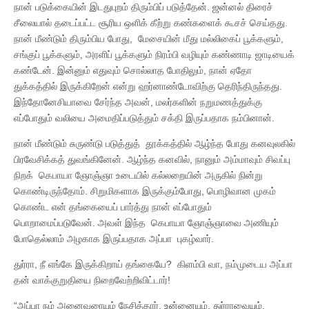
நான் படுக்கையின் இடதுபுறம் திரும்பிப் படுத்தேன். ஜன்னல் திரைச்
சீலையால் தடைப்பட்ட சூரிய ஒளிக் கீற்று கண்களைக் கூசச் செய்தது.
நான் மீண்டும் திரும்பிய போது, மேசையின் மீது மல்லிகைப் பூக்களும்,
சங்குப் பூக்களும், அரளிப் பூக்களும் நிரம்பி வழியும் கண்ணாடி ஜாடியைக்
கண்டேன். இன்னும் எதுவும் சொல்லாத போதிலும், நான் ஏதோ
துக்கத்தில் இருக்கிறேன் என்று ஹர்னாண்டோவிற்கு தெரிந்திருந்தது.
இந்தோனேசியாவை சேர்ந்த அவன், மலர்களின் நறுமணத்துக்கு
எப்போதும் வலியை அமைதிப்படுத்தும் சக்தி இருப்பதாக நம்பினான்.
நான் மீண்டும் சுருண்டு படுத்துத் தூக்கத்தில் ஆழ்ந்த போது கனவுலகில்
பிரவேசிக்கத் துவங்கினேன். ஆழ்ந்த கனவில், நானும் அம்மாவும் சிவப்பு
நிறக் கெபாயா ஞோஞ்ஞா உடையில் கல்லறையின் அருகில் நின்று
கொண்டிருந்தோம். சிறுமிகளாக இருக்கும்போது, பொழிவான முகம்
கொண்ட என் தங்கையைப் பார்த்து நான் எப்போதும்
பொறாமைப்படுவேன். அவள் இந்த கெபாயா ஞோஞ்ஞாவை அணியும்
போதெல்லாம் அழகாக இருப்பதாக அப்பா புகழ்வார்.
துர்ரா, நீ எங்கே இருக்கிறாய் தங்கையே? கிளம்பி வா, நம்முடைய அப்பா
தன் வாக்குறுதியை நிறைவேற்றிவிட்டார்!
“அப்பா நம் அனைவரையும் நேசித்தார். உன்னையும், துர்ராவையும்,