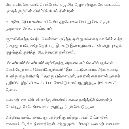
விளக்கிக் கொண்டு சென்றேன். ஏழு அடி ஆழத்திற்குத் தோண்டப்பட்ட
புதைக் குழியின் விளிம்பில் போய் நின்றேன்.
கடவுளே, அப்பா உண்மையிலேயே தற்கொலை செய்து கொள்ளும்
முடிவைத் தேர்வு செய்தாரா?
சூராவிலிருந்து பெரிய வெள்ளை மூடுந்து ஒன்று கல்லறை வாயிலில் வந்து
நின்றது. யாரென்றே தெரியாத இரண்டு இளைஞர்கள் சட்டென்று புதைக்
குழிக்குள் குதித்து ஆயத்தமாகி நின்றனர்.
“வேண்டாம்! வேண்டாம்! அங்கிருந்து அனைவரும் வெளியேறுங்கள்!
வெளியேறுங்கள்! வெளியேறுங்கள்!” இமாம் கடுமையாக அவர்களைத்
தடுத்து நிறுத்தினார் ” தனது பிள்ளையின், மகளின் கைகளால் புதைக்
குழியில் இறக்கி வைக்கப்பட வேண்டும் என்பது இறந்தவரின் கடைசி
ஆசை.
அமைதியாக வீசியக் காற்று கிசுகிசுப்புகளை நகர்த்திக் கொண்டு
சென்றது. மேலே மேகங்கள் சூழ்ந்து நிழல் கொடுத்தன.
நேற்றிரவு கண்ட கனவு ஞாபகத்திற்கு வந்தது. நான் அம்மாவின்
கையைப் பிடிக்க நினைத்தேன். சற்று முன்பு மிகவும் அமைதியான மன