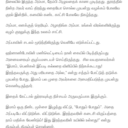
நிலையில் இருந்த அம்மா, தேம்பி அழுவதைக் காண முடிந்தது. தூரத்தில்
நின்ற அவர் வாய் திறந்து எதையோ சொல்ல முயன்று வழக்கம் போலவே
குரல் இன்றிக், கனவில் கண்ட காட்சி போலவே நிகழ்ந்தது.
அம்மா, எனக்குத் தெரியும். அழாதிங்க அம்மா. உங்கள் விரல்களிலிருந்து
எழும் குரலுக்கு இந்த உலகம் சாட்சி.
அப்பாவின் சடலம் மூடுந்திலிருந்து வெளியே எடுக்கப்பட்டது.
ஹர்னாண்டோவின் மண்வெட்டியைப் நான் கையில் பிடித்திருப்பது
அனைவரையும் குழப்பமடையச் செய்திருந்தது. சில வயதானவர்கள்
”இமாம், பெண்கள் இப்படி கல்லறை விளிம்பில் நிற்கக்கூடாது!
இறந்தவருக்கு அது மரியாதை அல்ல,” என்று சத்தம் போட்டுத் தடுக்க
முயன்ற போது, இமாம் பல முறை அவர்களை அமைதிப்படுத்த முயன்று
கொண்டிருந்தார்.
இதைக் கேட்டால் துர்ராவுக்கு நிச்சயம் அருவருப்பாக இருக்கும்.
இமாம் ஒரு நீண்ட மூச்சை இழுத்து விட்டு, “போதும் போதும்”. அதை
அப்படியே விட்டுடுங்க. விட்டுடுங்க. இறந்தவரின் கடைசி விருப்பத்தை
நாம் மதிக்க வேண்டும்! இது இறந்தவரின் உயிலில் உள்ளது!” என்று
திரும்பத் திரும்பச் சொன்னார்.