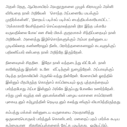
அதன் பிறகு, ஆயிரமாயிரம் அவதூறுகளை முழுக் கிராமமும் அள்ளி
வீசியதை நான் அறிவேன் ‘சொந்த அப்பனையே மயக்கும்
முதிர்க்கன்னி’, ‘நிறையப் படிச்சுப் படிச்சுப் பைத்தியக்காரியாயிட்ட’.
‘அக்காகாரி வேசித்தனம் செய்வதாலத்தான் டூரா இந்த பக்கமே
வருவதில்லை போல’ என சிலர் மிகக் குரூரமாகச் சிந்திப்பதையும் நான்
அறிவேன். அனைத்து இழிச்சொற்களுக்கும் அம்மா தன்னுடைய
முடிவில்லாத கண்ணீராலும் நீண்ட பிரார்த்தனைகளாலும் கடவுளுக்குப்
பதிலளிப்பார் என்பதை நான் அறிந்தே இருந்தேன்.
நினைவுகள் சிதறின. இதோ நான் வந்தடைந்து விட்டேன். நான்
காரிலிருந்து இறங்கி உடனே வீட்டிற்குள் நுழைந்தேன். அப்பாவுக்குப்
பிடித்த நாற்காலியின் அருகில் வந்து நின்றேன். மேசையின் ஓரத்தில்
இன்னும் மீதமிருந்த கொஞ்சம் காப்பியையும் ஒரு புத்தகத்தையும்
பார்த்தபோது அப்பா இன்னும் அங்கே இருப்பது போலவே உணர்ந்தேன்.
சற்று முன் எழுந்த என் ஞாபகங்களின் பழைய வாசனை சாம்பிராணி
புகையுடனும் கற்பூரத்தின் நெடியுடனும் கலந்து எங்கும் வியாபித்திருந்தது.
கம்பத்து மக்கள் என்னுடைய வருகையை அவதானித்து
ஒருவரையொருவர் பார்த்துக் கொண்டனர். மனதைப் பதம் பார்க்க கூடிய
கூர்மையான கிசுகிசுப்புக்களைக் கேட்க முடிந்தது. ஒழியட்டும்,