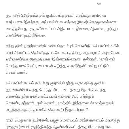
***
சூராவில் பிரேத்தத்தைக் குளிப்பாட்டி தயார் செய்வது எளிதான
காரியமாக இருந்தது. அப்பாவின் சடலத்தை இறுதி தொழுகைக்காக
வைத்தபோது, சூராவில் கூட்டம் அதிகமாக இல்லை, ஆனால் முற்றிலும்
வெறிச்சோடியும் இல்லை.
சற்று முன்பு, ஹர்னாண்டோவை தொடர்புக் கொண்டு, அப்பாவின் உயில்
பற்றி அவனிடம் தெரிவித்து உடனே கம்பத்திற்கு வருமாறு அழைத்தேன்.
ஹர்னாண்டோ அமைதியாக ‘இன்னாலில்லாஹி’ என்றான். “நான் என்
சொந்த மண்வெட்டியை உடன் எடுத்து வருகிறேன்“ என்று மட்டும்
சொன்னான்.
அப்பாவின் சடலம் கம்பத்து சூராவிலிருந்து வருவதற்கு முன்பே
ஹர்னாண்டோ வந்து சேர்ந்து விட்டான். தனது தோளில் சுமந்து
கொண்டிருந்த மண்வெட்டியுடன் என்னையேப் பார்த்துக்
கொண்டிருந்தான். ஏன் அவன் முகத்தில் இத்தனை சோகத்தையும்
வருத்தத்தையும் தாங்கிக் கொண்டு இருக்கிறான்?
நான் மெதுவாக நடந்தேன். பாஜு மெலாயுவும் அங்கிகளையும் அணிந்து
புதைகுழியைச் சூழ்ந்திருந்த ஆண்கள் கூட்டத்தை மிக சகஜமாக