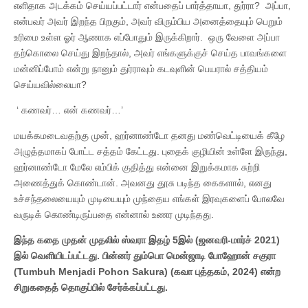
எளிதாக அடக்கம் செய்யப்பட்டார் என்பதைப் பார்த்தாயா, துர்ரா? அப்பா,
என்பவர் அவர் இறந்த பிறகும், அவர் விரும்பிய அனைத்தையும் பெறும்
உரிமை உள்ள ஓர் ஆணாக எப்போதும் இருக்கிறார். ஒரு வேளை அப்பா
தற்கொலை செய்து இறந்தால், அவர் எங்களுக்குச் செய்த பாவங்களை
மன்னிப்போம் என்று நானும் துர்ராவும் கடவுளின் பெயரால் சத்தியம்
செய்யவில்லையா?
‘ கணவர்… என் கணவர்…’
மயக்கமடைவதற்கு முன், ஹர்னாண்டோ தனது மண்வெட்டியைக் கீழே
அழுத்தமாகப் போட்ட சத்தம் கேட்டது. புதைக் குழியின் உள்ளே இருந்து,
ஹர்னாண்டோ மேலே எம்பிக் குதித்து என்னை இறுக்கமாக சுற்றி
அணைத்துக் கொண்டான். அவனது தூசு படிந்த கைகளால், எனது
உச்சந்தலையையும் முடியையும் முந்தைய எங்கள் இரவுகளைப் போலவே
வருடிக் கொண்டிருப்பதை என்னால் உணர முடிந்தது.
இந்த கதை முதன் முதலில் ஸ்வரா இதழ் 5இல் (ஜனவரி-மார்ச் 2021)
இல் வெளியிடப்பட்டது. பின்னர் தும்பொ மென்ஜாடி போஹோன் சகுரா
(Tumbuh Menjadi Pohon Sakura) (கவா புத்தகம், 2024) என்ற
சிறுகதைத் தொகுப்பில் சேர்க்கப்பட்டது.