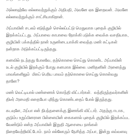
அல்லாஹ்வே எல்லாவற்றுக்கும் அதிபதி, அவனே ஏக இறைவன். அவனே
எல்லாவற்றுக்கும் சாட்சியாகிறான்.
அப்பாவின் சடலம் எடுத்துச் செல்லப்பட்டு மெதுவாக புதைக் குழியில்
இறக்கப்பட்டது. அப்பாவை காபாவை நோக்கி படுக்க வைக்க வசதியாக,
குழியின் பக்கத்தில் நான் உருண்டையாக்கி வைத்த மண் கட்டிகள்
நன்றாக அடுக்கப்பட்டிருந்தது.
கனவில் நடந்தது போலவே, தற்கொலை செய்து கொண்ட அப்பாவின்
உடல் குழியில் இறக்கும் போது கனமாக இல்லை. மனிதனின் அனைத்து
பாவங்களிலும் மிகப் பெரிய பாவம் தற்கொலை செய்து கொள்வது
தானே?
மண் வெட்டியால் மண்ணைக் கொந்தி விட்டார்கள். வந்திருந்தவர்களின்
திடீர் அமைதி எதையோ புரிந்து கொண்டதைப் போல் இருந்தது.
கடவுளே, அப்பா என் நிபந்தனைக்கு இணங்கி விட்டார். அதற்கு ஈடாக,
குடும்ப உறுப்பினரான பிள்ளையின் கைகளால் புதைக் குழியில் இறக்கப்பட
வேண்டும் என்ற அப்பாவின் இறுதி ஆசையை நாங்கள்
நிறைவேற்றிவிட்டோம். நாம் எல்லோரும் நேசித்த அப்பா, இன்று எவ்வளவு