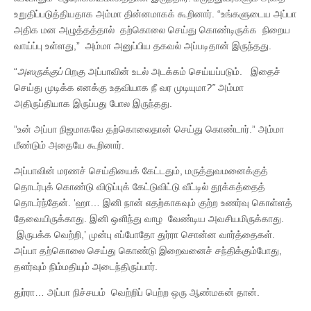
உறுதிப்படுத்தியதாக அம்மா தின்னமாகக் கூறினார். “உங்களுடைய அப்பா
அதிக மன அழுத்தத்தால் தற்கொலை செய்து கொண்டிருக்க நிறைய
வாய்ப்பு உள்ளது,” அம்மா அனுப்பிய தகவல் அப்படிதான் இருந்தது.
“
அஸருக்குப்
பிறகு அப்பாவின் உடல் அடக்கம் செய்யப்படும். இதைச்
செய்து முடிக்க எனக்கு உதவியாக நீ வர முடியுமா
?”
அம்மா
அதிருப்தியாக இருப்பது போல இருந்தது.
”உன் அப்பா நிஜமாகவே தற்கொலைதான் செய்து கொண்டார்.” அம்மா
மீண்டும் அதையே கூறினார்.
அப்பாவின் மரணச் செய்தியைக் கேட்டதும், மருத்துவமனைக்குத்
தொடர்புக் கொண்டு விடுப்புக் கேட்டுவிட்டு வீட்டில் தூக்கத்தைத்
தொடர்ந்தேன். ‘ஹா… இனி நான் எதற்காகவும் குற்ற உணர்வு கொள்ளத்
தேவையிருக்காது. இனி ஒளிந்து வாழ வேண்டிய அவசியமிருக்காது.
இருபக்க வெற்றி,’ முன்பு எப்போதோ துர்ரா சொன்ன வார்த்தைகள்.
அப்பா தற்கொலை செய்து கொண்டு இறைவனைச் சந்திக்கும்போது,
தளர்வும் நிம்மதியும் அடைந்திருப்பார்.
துர்ரா… அப்பா நிச்சயம் வெற்றிப் பெற்ற ஒரு ஆண்மகன் தான்.