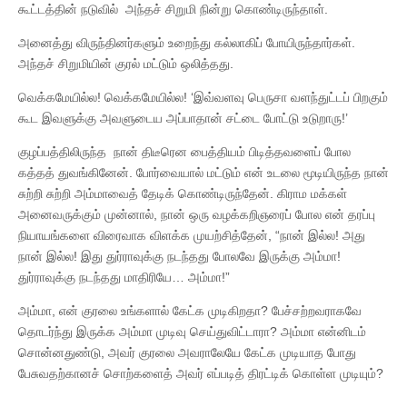
கூட்டத்தின் நடுவில் அந்தச் சிறுமி நின்று கொண்டிருந்தாள்.
அனைத்து விருந்தினர்களும் உறைந்து கல்லாகிப் போயிருந்தார்கள்.
அந்தச் சிறுமியின் குரல் மட்டும் ஒலித்தது.
வெக்கமேயில்ல! வெக்கமேயில்ல! ‘இவ்வளவு பெருசா வளந்துட்டப் பிறகும்
கூட இவளுக்கு அவளுடைய அப்பாதான் சட்டை போட்டு உடுறாரு!’
குழப்பத்திலிருந்த நான் திடீரென பைத்தியம் பிடித்தவளைப் போல
கத்தத் துவங்கினேன். போர்வையால் மட்டும் என் உடலை மூடியிருந்த நான்
சுற்றி சுற்றி அம்மாவைத் தேடிக் கொண்டிருந்தேன். கிராம மக்கள்
அனைவருக்கும் முன்னால், நான் ஒரு வழக்கறிஞரைப் போல என் தரப்பு
நியாயங்களை விரைவாக விளக்க முயற்சித்தேன், “நான் இல்ல! அது
நான் இல்ல! இது துர்ராவுக்கு நடந்தது போலவே இருக்கு அம்மா!
துர்ராவுக்கு நடந்தது மாதிரியே… அம்மா!”
அம்மா, என் குரலை உங்களால் கேட்க முடிகிறதா? பேச்சற்றவராகவே
தொடர்ந்து இருக்க அம்மா முடிவு செய்துவிட்டாரா? அம்மா என்னிடம்
சொன்னதுண்டு, அவர் குரலை அவராலேயே கேட்க முடியாத போது
பேசுவதற்கானச் சொற்களைத் அவர் எப்படித் திரட்டிக் கொள்ள முடியும்?