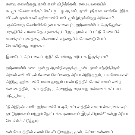
கனவு கலைந்தது. நான் கண் விழித்தேன். சமையலறையில்
கடமுடாவென சத்தம் கேட்டது. ஓ ஆமாம், நான் புதிதாக வாங்கிய இந்த
வீட்டின் நகல் சாவி ஹர்னாண்டோவிடமும் இருக்கிறது அல்லவா?
ஒவ்வொரு வெள்ளிக்கிழமை காலையும், ஹர்னாண்டோ அருகிலுள்ள
மசூதியில் காலை தொழுகைக்குப் பிறகு, நான் சாப்பாட்டு மேசையில்
வைக்கும் பணத்தை விவசாயச் சந்தையில் கொண்டு போய்
செலவிடுவது வழக்கம்.
இவனிடம் அப்பாவைப் பற்றிச் சொல்வது சரியாக இருக்குமா?
ஹர்னாண்டோவை மூன்று ஆண்டுகளுக்கு முன்பு நான் சந்தித்தேன்.
அவன் என் வீட்டில் வேலை செய்வதை அப்பா அறிந்ததும், பல வேலைகள்
அறிந்த ஹர்னாண்டோவை தானும் பயன்படுத்திக் கொள்ளலாம் என்ற
எண்ணத்தில், கம்பத்திற்கு அழைத்து வருமாறு என்னைக் கட்டாயப்
படுத்தினார்.
“நீ அதிர்ஷ்டசாலி. ஹர்னாண்டோ ஒரே சம்பளத்தில் சமையல்காரனாகவும்,
ஓட்டுநராகவும் மற்றும் தோட்டக்காரனாகவும் இருக்கிறான்!” என்று அப்பா
சொல்லிச் சிரித்தார்.
என் கோபத்தின் கனல் வெளிபடுவதற்கு முன், அம்மா என்னைப்