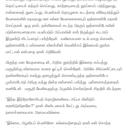
தொட்டியைச் சுத்தம் செய்வது, காற்றாடியைத் தூய்மைப் படுத்துவது,
சன்னலைத் துடைப்பது, பெண்கள் தொழுகை கூடத்தை விரிவுபடுத்தும்
வேலைகளில் உதவுவது என எல்லா வேலைகளையும் ஹர்னாண்டோதான்
செய்தான். ஒரு நாள், நள்ளிரவைக் கடந்த பிறகும் ஹர்னான்டோவின்
படுக்கையறையாக பயன்படும் அப்பாவின் கார் நிருத்தும் கூடாரம்
இருண்டு கிடப்பதைப் பார்த்தேன். வலிமையான உடல் வாகு கொண்ட
ஹர்னாண்டோ மங்கலான விளக்கின் வெளிச்சம் இல்லாமல் தூங்க
மாட்டான் என்பதை நான் அறிவேன்.
மிகுந்த மன வேதனையுடன், அதிக தூரத்தில் இல்லாத கம்பத்து
மசூதிக்கு விரைவாக காரை ஓட்டிச் சென்றேன். அங்கே சிமெண்ட்டையும்
தண்ணீரையும் கலந்து குழைத்துக் கொண்டிருந்த ஹர்னாண்டோ
முக்காடோடு அங்கு வந்து நின்ற என்னைப் பார்த்து புன்னகைத்ததைக்
கண்டேன். மசூதி வேலிகளுக்கு அருகில் செங்கற்கள் சிதறிக் கிடந்தன.
“இந்த இந்தோனேசியத் தொழிலாளியை அப்பா மீண்டும்
சுரண்டுகிறாரோ?” நான் கிண்டலாகக் கேட்டது அவ்வளவு
நகைச்சுவையாக அமையவில்லை.
“இல்லை, அழகியப் பெண்ணே. எல்லாவற்றையும் நான் என் சொந்த