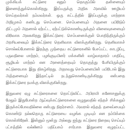
முக்கியக் கட்டுரை எனும் தொகுப்பில் தன்னையும்
இணைத்துக்கொள்கிறது. இரப்பருக்கு அதிக அளவில் ஊழியம்
செய்தவர்கள் நம்மவர்கள். ஒரு கட்டத்தில் இரப்பருக்கு மாற்றாக
அறிமுகம் கண்டது செம்பனை. செம்பனையும் அதனை பயிரிடும்
திட்டமும் அதனால் ஏற்பட்ட, ஏற்பட்டுக்கொண்டிருக்கும் விளைவுகளையும்
விரிவாக அலசுகிறது இக்கட்டுரை. செம்பனைக்குள் பொதிந்திருக்கும்
அரசியலையும் இக்கட்டுரை தெளிவாக விளக்குகின்றது. தெளிவாகச்
சொல்லப்போனால் இதற்கு முந்தைய கட்டுரைகளில் பேசப்பட்ட காடழிப்பு,
பருவநிலை மாற்றம், பழங்குடியினர் மக்களின் வாழ்வாதாரம் பாதிப்பு,
சூழியல் மாற்றம் என அனைத்தையும் தொகுத்து பேசியிருக்கும்
கட்டுரையாக இது திகழ்கிறது. அதாவது செம்பனையின் பயிரிடால் இது
அத்தனையும் இந்நாட்டில் நடந்துகொண்டிருக்கிறது என்பதை
இக்கட்டுரை நமக்கு விளக்குகின்றது.
இதுவரை ஏழு கட்டுரைகளை தொட்டுவிட்ட அபிராமி கணேசனுக்கு
மேலும் இதுபோன்ற ஆய்வுக்கட்டுரைகளை எழுதுவதில் எந்தச் சிக்கலும்
இருக்கப்போவதில்லை என்பது நிதர்சனம். அவரால் எந்தத் தலைப்பையும்
கொண்டு நல்லதொரு கட்டுரையை வழங்க முடியும் என நம்பிக்கை
கொள்கிறேன். இன்னும் மூன்று அல்லது ஐந்து கட்டுரை நிறைவு செய்யும்
பட்சத்தில் வல்லினம் பதிப்பகம் சார்பாக இதுவரை எழுதப்பட்ட