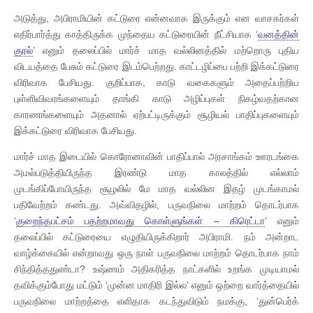
அடுத்து, அபிராமியின் கட்டுரை என்னவாக இருக்கும் என வாசகர்கள்
எதிர்பார்த்து காத்திருக்க முந்தைய கட்டுரையின் நீட்சியாக ‘
வனத்தின்
குரல்
’ எனும் தலைப்பில் மார்ச் மாத வல்லினத்தில் மற்றொரு புதிய
விடயத்தை பேசும் கட்டுரை இடம்பெற்றது. காட்டழிப்பை பற்றி இக்கட்டுரை
விரிவாக பேசியது. குறிப்பாக, காடு வகைகளும் அதைப்பற்றிய
புள்ளிவிவரங்களையும் தாங்கி காடு அழிப்புகள் நிகழ்வதற்கான
காரணங்களையும் அதனால் ஏற்பட்டிருக்கும் சூழியல் பாதிப்புகளையும்
இக்கட்டுரை விரிவாக பேசியது.
மார்ச் மாத இடையில் கொரோனாவின் பாதிப்பால் அரசாங்கம் ஊரடங்கை
அமல்படுத்தியிருந்த இரண்டு மாத காலத்தில் எல்லாம்
முடங்கிப்போயிருந்த சூழலில் மே மாத வல்லின இதழ் முடங்காமல்
பதிவேற்றம் கண்டது. அவ்விதழில், பருவநிலை மாற்றம் தொடர்பாக
‘
குறைந்தபட்சம் பதற்றமாவது கொள்ளுங்கள் – கிரெட்டா
’ எனும்
தலைப்பில் கட்டுரையை எழுதியிருக்கிறார் அபிராமி. நம் அன்றாட
வாழ்க்கையில் என்றாவது ஒரு நாள் பருவநிலை மாற்றம் தொடர்பாக நாம்
சிந்தித்ததுண்டா? உஷ்ணம் அதிகரித்த நாட்களில் உறங்க முடியாமல்
தவிக்கும்போது மட்டும் ‘முன்ன மாதிரி இல்ல’ எனும் ஒற்றை வார்த்தையில்
பருவநிலை மாற்றத்தை எளிதாக கடந்துவிடும் நமக்கு, ‘துன்பெர்க்