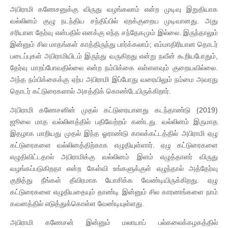
அபிராமி கணேசனுக்கு விருது வழங்கலாம் என்ற முடிவு இறுதியாக
வல்லினம் குழு நடந்திய சந்திப்பில் ஏறக்குறைய முடிவானது. அது
சரியான தேர்வு என்பதில் எனக்கு எந்த சந்தேகமும் இல்லை. இருந்தாலும்
இன்னும் சில மாதங்கள் காத்திருந்து பார்க்கலாம்; எம்மாதிரியான தொடர்
படைப்புகள் அபிராமியிடம் இருந்து வருகிறது என்று நவீன் கூறியபோதும்,
தேர்வு மாறப்போவதில்லை என்ற நம்பிக்கை எள்ளளவும் குறையவில்லை.
அந்த நம்பிக்கைக்கு ஏற்ப அபிராமி இப்போது வரையிலும் நம்மை அவரது
தொடர் கட்டுரைகளால் அசத்திக் கொண்டேயிருக்கிறார்.
அபிராமி கணேசனின் முதல் கட்டுரையானது கடந்தாண்டு (2019)
ஜூலை மாத வல்லினத்தில் பதிவேற்றம் கண்டது. வல்லினம் இருமாத
இதழாக மாறியது முதல் இந்த ஓராண்டு காலக்கட்டத்தில் அபிராமி ஏழு
கட்டுரைகளை வல்லினத்திற்காக எழுதியுள்ளார். ஏழு கட்டுரைகளை
எழுதிவிட்டதால் அபிராமிக்கு வல்லினம் இளம் எழுத்தாளர் விருது
வழங்கப்படுகிறதா என்ற கேள்வி உங்களுக்குள் எழுந்தால் அத்தேர்வு
குறித்து நீங்கள் தீவிரமாக யோசிக்க வேண்டியிருக்கிறது. ஏழு
கட்டுரைகளை எழுதியதையும் தாண்டி இன்னும் சில காரணங்களை நாம்
கவனத்தில் எடுத்துக்கொள்ள வேண்டியுள்ளது.
அபிராமி கணேசன் இன்னும் மலாயாப் பல்கலைக்கழகத்தில்