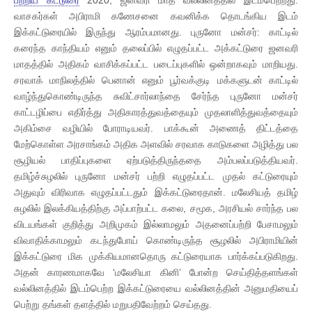
வாசகர்கள் அபிராமி கணேசனை கவனிக்க தொடங்கிய இடம்
இக்கட்டுரையில் இருந்து ஆரம்பமானது. புருனோ மன்சர்: காட்டில்
கரைந்த காந்தியம் எனும் தலைப்பில் எழுதப்பட்ட அக்கட்டுரை ஜனவரி
மாதத்தில் அதிகம் வாசிக்கப்பட்ட படைப்புகளில் ஒன்றாகவும் மாறியது.
சரவாக் மாநிலத்தில் பெனான் எனும் பூர்வக்குடி மக்களுடன் காட்டில்
வாழ்ந்துகொண்டிருந்த சுவிட்சார்லாந்தை சேர்ந்த புருனோ மன்சர்
காட்டழிப்பை எதிர்த்து அதிகாரத்துவத்தையும் முதலாளித்துவத்தையும்
அகிம்சை வழியில் போராடியவர். பாக்கூன் அணைத் திட்டத்தை
மேற்கொள்ள அரசாங்கம் அதிக அளவில் சரவாக காடுகளை அழித்து பல
சூழியல் பாதிப்புகளை ஏற்படுத்திருந்ததை அம்பலப்படுத்தியவர்.
தமிழ்ச்சுழலில் புருனோ மன்சர் பற்றி எழுதப்பட்ட முதல் கட்டுரையும்
அதுவும் விரிவாக எழுதப்பட்டதும் இக்கட்டுரைதான். மலேசியத் தமிழ்
சுழலில் இலக்கியத்திற்கு அப்பாற்பட்ட கலை, சமூக, அரசியல் சார்ந்த பல
விடயங்கள் குறித்து அறிமுகம் இல்லாமலும் அதனைப்பற்றி பேசாமலும்
விவாதிக்காமலும் கடந்துபோய் கொண்டிருந்த சூழலில் அபிராமியின்
இக்கட்டுரை மிக முக்கியமானதொரு கட்டுரையாக பார்க்கப்படுகிறது.
அதன் காரணமாகவே ‘மலேசியா கினி’ போன்ற செய்தித்தளங்கள்
வல்லினத்தில் இடம்பெற்ற இக்கட்டுரையை வல்லினத்தின் அனுமதியைப்
பெற்று தங்கள் தளத்தில் மறுபதிவேற்றம் செய்தது.