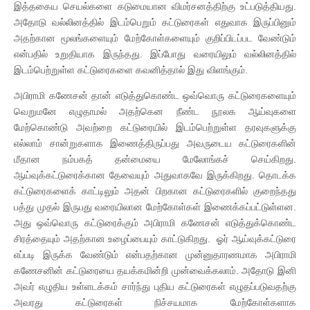
இத்தகைய செயல்களை கடுமையான விமர்சனத்திற்கு உட்படுத்தியது.
அதோடு வல்லினத்தில் இடம்பெறும் கட்டுரைகள் எதுவாக இருப்பினும்
அதற்கான மூலங்களையும் மேற்கோள்களையும் குறிப்பிடப்பட வேண்டும்
என்பதில் உறுதியாக இருந்தது. இப்போது வரையிலும் வல்லினத்தில்
இடம்பெற்றுள்ள கட்டுரைகளை கவனித்தால் இது விளங்கும்.
அபிராமி கணேசன் தான் எடுத்துகொண்ட ஒவ்வொரு கட்டுரைகளையும்
வெறுமனே எழுதாமல் அதற்கென நீண்ட நூலக ஆய்வுகளை
மேற்கொண்டு அவற்றை கட்டுரையில் இடம்பெற்றுள்ள தரவுகளுக்கு
எல்லாம் சான்றுகளாக இணைத்திருப்பது அவருடைய கட்டுரைகளின்
மீதான நம்பகத் தன்மையை மேலோங்கச் செய்கிறது.
ஆய்வுக்கட்டுரைக்கான தேவையும் அதுவாகவே இருக்கிறது. தொடக்க
கட்டுரைகளைக் காட்டிலும் அதன் பிறகான கட்டுரைகளில் குறைந்தது
பத்து முதல் இருபது வரையிலான மேற்கோள்கள் இணைக்கப்பட்டுள்ளன.
அது ஒவ்வொரு கட்டுரைக்கும் அபிராமி கணேசன் எடுத்துக்கொண்ட
சிரத்தையும் அதற்கான உழைப்பையும் காட்டுகிறது. ஓர் ஆய்வுக்கட்டுரை
எப்படி இருக்க வேண்டும் என்பதற்கான முன்னுதாரணமாக அபிராமி
கணேசனின் கட்டுரையை தயக்கமின்றி முன்வைக்கலாம். அதோடு இனி
அவர் எழுதிய உள்ளடக்கம் சார்ந்து புதிய கட்டுரைகள் எழுதப்படுவதற்கு
அவரது கட்டுரைகள் நிச்சயமாக மேற்கோள்களாக