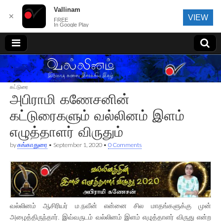
Vallinam
✕
VIEW
FREE
In Google Play
வல்லினம்
கட்டுரை
அபிராமி கணேசனின்
கட்டுரைகளும் வல்லினம் இளம்
எழுத்தாளர் விருதும்
by
கங்காதுரை
•
September 1, 2020
•
0 Comments
வல்லினம் ஆசிரியர் ம.நவீன் என்னை சில மாதங்களுக்கு முன்
அழைத்திருந்தார். இவ்வருடம் வல்லினம் இளம் எழுத்தாளர் விருது என்ற