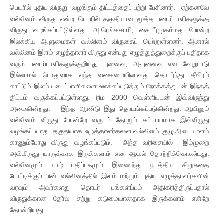
பெயரில் புதிய விருது வழங்கும் திட்டத்தைப் பற்றி பேசினார். ஏற்கனவே
வல்லினம் விருது என்ற பெயரில் தகுதியான மூத்த படைப்பாளிகளுக்கு
விருது வழங்கப்பட்டுள்ளது. அ.ரெங்கசாமி, சை.பீர்முகம்மது போன்ற
இலக்கிய ஆளுமைகள் வல்லினம் விருதைப் பெற்றுள்ளனர். ஆனால்
வல்லினம் இளம் எழுத்தாளர் விருது என்பது எழுத்துத்துறைக்குப் புதிதாக
வரும் படைப்பாளிகளுக்குறியது. புனைவு, அ-புனைவு என வேறுபாடு
இல்லாமல் பொதுவாக எந்த வகைமையிலாவது தொடர்ந்து தீவிரம்
காட்டும் இளம் படைப்பாளிகளை ஊக்கப்படுத்தும் நோக்கத்துடன் இந்தத்
திட்டம் வகுக்கப்பட்டுள்ளது. ரிம 2000 வெள்ளியுடன் இவ்விருந்து
அமைகின்றது. இந்த ஆண்டு இது தொடங்கப்படுகின்றது. ஆயினும்
வல்லினம் விருது போன்றே வருடம் தோறும் கட்டாயமாக இவ்விருது
வழங்கப்படாது. தகுதியாக எழுத்தாளர்களை வல்லினம் குழு அடையாளம்
காணும்போது விருது வழங்கப்படும். அந்த வரிசையில் இம்முறை
அவ்விருது யாருக்காக இருக்கலாம் என ஆவல் தொற்றிக்கொண்டது.
வல்லினமும் யாழ் பதிப்பகமும் இணைந்து நடத்திய சிறுகதை
போட்டிக்குப் பின் வல்லினத்தில் இளம் மற்றும் புதிய எழுத்தாளர்களின்
வரவும் அவர்களது தொடர் பங்களிப்பும் அதிகரித்திருப்பதால்
விருதுக்கான தேர்வு சற்று கடுமையானதாக இருக்கலாம் என்றே
தோன்றியது.