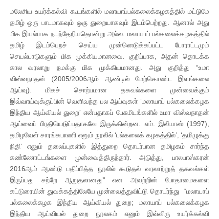
மலேசிய உயர்க்கல்வி கூடங்களில் மலாயாப்பல்கலைக்கழகத்தில் மட்டுமே
தமிழ் ஒரு பாடமாகவும் ஒரு துறையாகவும் இடம்பெற்றது. ஆனால் அது
மிக இயல்பாக நடந்தேறியதொன்று அல்ல. மலாயாப் பல்கலைக்கழகத்தில்
தமிழ் இடம்பெறச் செய்ய முன்னெடுக்கப்பட்ட போராட்டமும்
செயல்பாடுகளும் மிக முக்கியமானவை. குறிப்பாக, அதன் தொடக்க
கால வரலாறு நமக்கு மிக முக்கியமானது. அது குறித்து “உமா
விஸ்வநாதன் (2005/2006ஆம் ஆண்டில் மேற்கொண்ட இளங்கலை
ஆய்வு). மிகச் சொற்பமான தகவல்களை முன்வைக்கும்
இவ்வாய்வுக்குப்பின் வெளிவந்த பல ஆய்வுகள் ‘மலாயாப் பல்கலைக்கழக
இந்திய ஆய்வியல் துறை’ என்பதாகப் பேசுமிடங்களில் உமா விஸ்வநாதன்
ஆய்வைப் பிரதியெடுப்பதாகவே இருக்கின்றன. எம். இலியாஸ் (1997),
தமிழவேள் சாரங்கபாணி எனும் நூலில் ‘பல்கலைக் கழகத்தில்’, ‘தமிழுக்கு
நிதி’ எனும் தலைப்புகளில் இத்துறை தொடர்பான தமிழகம் சார்ந்த
கண்ணோட்டங்களை முன்வைத்திருந்தார். அடுத்து, பாலபாஸ்கரன்
2016ஆம் ஆண்டு பதிப்பித்த நூலில் கூடுதல் வரலாற்றுத் தகவல்கள்
இருப்பது சற்றே ஆறுதலானது” என அவற்றின் போதாமைகளை
கட்டுரையின் துவக்கத்திலேயே முன்வைத்துவிட்டு தொடர்ந்து “மலாயாப்
பல்கலைக்கழக இந்திய ஆய்வியல் துறை; மலாயாப் பல்கலைக்கழக
இந்திய ஆய்வியல் துறை நூலகம் எனும் இவ்விரு உயர்க்கல்வி