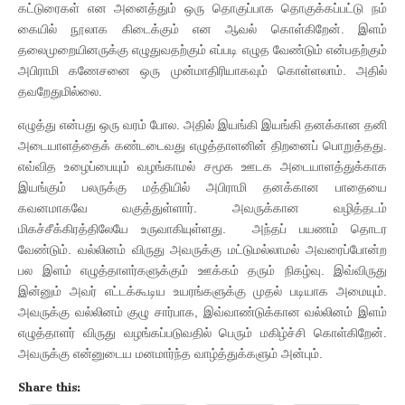
கட்டுரைகள் என அனைத்தும் ஒரு தொகுப்பாக தொகுக்கப்பட்டு நம்
கையில் நூலாக கிடைக்கும் என ஆவல் கொள்கிறேன். இளம்
தலைமுறையினருக்கு எழுதுவதற்கும் எப்படி எழுத வேண்டும் என்பதற்கும்
அபிராமி கணேசனை ஒரு முன்மாதிரியாகவும் கொள்ளலாம். அதில்
தவறேதுமில்லை.
எழுத்து என்பது ஒரு வரம் போல. அதில் இயங்கி இயங்கி தனக்கான தனி
அடையாளத்தைக் கண்டடைவது எழுத்தாளனின் திறனைப் பொறுத்தது.
எவ்வித உழைப்பையும் வழங்காமல் சமூக ஊடக அடையாளத்துக்காக
இயங்கும் பலருக்கு மத்தியில் அபிராமி தனக்கான பாதையை
கவனமாகவே வகுத்துள்ளார். அவருக்கான வழித்தடம்
மிகச்சீக்கிரத்திலேயே உருவாகியுள்ளது. அந்தப் பயணம் தொடர
வேண்டும். வல்லினம் விருது அவருக்கு மட்டுமல்லாமல் அவரைப்போன்ற
பல இளம் எழுத்தாளர்களுக்கும் ஊக்கம் தரும் நிகழ்வு. இவ்விருது
இன்னும் அவர் எட்டக்கூடிய உயரங்களுக்கு முதல் படியாக அமையும்.
அவருக்கு வல்லினம் குழு சார்பாக, இவ்வாண்டுக்கான வல்லினம் இளம்
எழுத்தாளர் விருது வழங்கப்படுவதில் பெரும் மகிழ்ச்சி கொள்கிறேன்.
அவருக்கு என்னுடைய மனமார்ந்த வாழ்த்துக்களும் அன்பும்.
Share this: