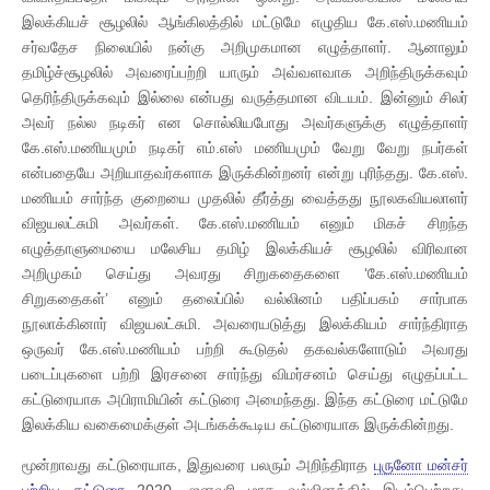
இலக்கியச் சூழலில் ஆங்கிலத்தில் மட்டுமே எழுதிய கே.எஸ்.மணியம்
சர்வதேச நிலையில் நன்கு அறிமுகமான எழுத்தாளர். ஆனாலும்
தமிழ்ச்சூழலில் அவரைப்பற்றி யாரும் அவ்வளவாக அறிந்திருக்கவும்
தெரிந்திருக்கவும் இல்லை என்பது வருத்தமான விடயம். இன்னும் சிலர்
அவர் நல்ல நடிகர் என சொல்லியபோது அவர்களுக்கு எழுத்தாளர்
கே.எஸ்.மணியமும் நடிகர் எம்.எஸ் மணியமும் வேறு வேறு நபர்கள்
என்பதையே அறியாதவர்களாக இருக்கின்றனர் என்று புரிந்தது. கே.எஸ்.
மணியம் சார்ந்த குறையை முதலில் தீர்த்து வைத்தது நூலகவியலாளர்
விஜயலட்சுமி அவர்கள். கே.எஸ்.மணியம் எனும் மிகச் சிறந்த
எழுத்தாளுமையை மலேசிய தமிழ் இலக்கியச் சூழலில் விரிவான
அறிமுகம் செய்து அவரது சிறுகதைகளை ‘கே.எஸ்.மணியம்
சிறுகதைகள்’ எனும் தலைப்பில் வல்லினம் பதிப்பகம் சார்பாக
நூலாக்கினார் விஜயலட்சுமி. அவரையடுத்து இலக்கியம் சார்ந்திராத
ஒருவர் கே.எஸ்.மணியம் பற்றி கூடுதல் தகவல்களோடும் அவரது
படைப்புகளை பற்றி இரசனை சார்ந்து விமர்சனம் செய்து எழுதப்பட்ட
கட்டுரையாக அபிராமியின் கட்டுரை அமைந்தது. இந்த கட்டுரை மட்டுமே
இலக்கிய வகைமைக்குள் அடங்கக்கூடிய கட்டுரையாக இருக்கின்றது.
மூன்றாவது கட்டுரையாக, இதுவரை பலரும் அறிந்திராத
புருனோ மன்சர்
பற்றிய கட்டுரை
2020, ஜனவரி மாத வல்லினத்தில் இடம்பெற்றது.