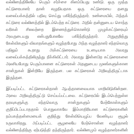
வல்லினத்திலேயே பெரும் சர்ச்சை கிளம்பியது உண்டு. ஒரு மூத்த
கட்டுரையாளர் தான் எழுதியதாக ஒரு கட்டுரையை தனது
வலைப்பக்கத்தில் பதிவு செய்து பகிர்ந்திருந்தார். உண்மையில், அந்தக்
கட்டுரை வல்லினத்தில் இடம்பெற்ற கட்டுரை. அதில் தன்னுடைய சொந்த
வரிகள் சிலவற்றை இணைத்துக்கொண்டு முழுக்கட்டுரையும்
அவருடையது என்பதுபோலவே பகிர்ந்திருந்தார். அதுகுறித்து
கேள்விகளும் விவாதங்களும் எழுந்தபோது அந்த எழுத்தாளர் எந்தவொரு
பதிலும் கூறாது அக்கட்டுரையை உடனடியாக அவரது
வலைப்பக்கத்திலிருந்து நீக்கிவிட்டார். அவரது இன்னபிற கட்டுரைகளை
அலசியபோது பெரும்பாலான கட்டுரைகள் அதனுடைய மூலங்களுக்கான
சான்றுகள் இன்றியே இருந்தன. பல கட்டுரைகள் அறிவுத்திருட்டாக
இருந்தன.
இப்படிப்பட்ட கட்டுரைகள்தான் ஆபத்தானவையாக மாறிவிடுகின்றன.
அவை அறிவுத்திருட்டு செய்யப்பட்டவை. கட்டுரையில் இடம்பெற்றுள்ள
தரவுகளுக்கு எந்தவொரு சான்றுகளும் மேற்கோள்களும்
குறிப்பிடப்படாததால் பொதுவாகவே இம்மாதிரியான கட்டுரைகளின்
நம்பகத்தன்மையைக் குறித்து கேள்வியெழுப்ப வேண்டிய சூழல்
உருவாகிறது. அப்படிப்பட்ட சூழலையே மேற்சொன்ன எழுத்தாளர்
வல்லினத்திற்கு ஏற்படுத்தி தந்திருந்தார். வல்லினமும் எழுத்தாளர்களின்