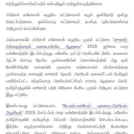
எடுத்துக்கொள்ளப்படும் என்பதிலும் மாற்றுக்கருத்தில்லை.
அபிராமி கணேசன் எழுதிய கட்டுரைகள் ஏழும் ஒன்றோடு ஒன்று
தொடர்பற்றவை. ஒவ்வொரு கட்டுரையும் நமக்கு புதியதொன்றை
அறிமுகம் செய்கின்றன.
அவ்வகையில் அபிராமி கணேசன் எழுதிய முதல் கட்டுரை “
ஸுனார்:
அங்கதத்தைக் கலையாக்கிய ஆளுமை
” 2019, ஜூலை மாத
வல்லினத்தில் இடம்பெற்றது. மலேசிய நாட்டு அரசியலில் நீண்ட காலமாக
ஆட்சி செய்த தேசிய முன்னணியின் அரசாங்கத்தின் மீது தன்
கேலிச்சித்திர கலையின் மூலமாக கடுமையான விமர்சனத்தை
முன்வைத்த கலைஞர் ஸுனார் ஆவார். அரசியல் தலையீட்டால் பெரிதும்
பாதிக்கப்பட்ட எந்தவொரு அரசியல்கட்சியும் சாராத ஆளுமை அவர்.
தமிழ்ச்சூழலில் ஸூனார் பற்றி விரிவாக பேசிய முதல் அறிமுக கட்டுரை
இது மட்டுமே.
இரண்டாவது கட்டுரையாக, “
கே.எஸ்.மணியம்: புனைவு-அரசியல்-
அழகியல்
” 2019, செப்டம்பர் மாத வல்லினத்தில் இடம்பெற்றது. மலேசிய
தமிழ்ச்சுழலில் தமிழுக்கு அப்பால் பிறமொழிகளில் செயல்படக்கூடிய
இந்திய எழுத்தாளர்களை அறிந்து அவர்களைப்பற்றி பேசுவதோ
விவாதிப்பதோ மிகவும் அரிதான ஒன்று. அவ்வகையில் மலேசிய