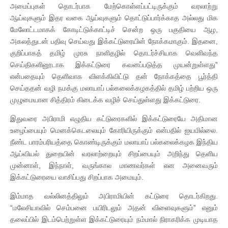
அமைப்புகள் தொடர்பாக மேற்கொள்ளப்பட்டிருக்கும் வரலாற்று
ஆய்வுகளும் இதர வகை ஆய்வுகளும் தொட்டுப்பார்க்காத அல்லது மிக
மேலோட்டமாகக் கோடிட்டுக்காட்டிச் சென்ற ஒரு பகுதியை ஆழ,
அகலத்துடன் பதிவு செய்வது இக்கட்டுரையின் நோக்கமாகும். இதனை,
குறிப்பாகத் தமிழ் முரசு நாளிதழில் தொடர்ச்சியாக வெளிவந்த
செய்திகளினூடாக இக்கட்டுரை கவனப்படுத்த முயன்றுள்ளது”
என்பதையும் தெளிவாக விளக்கிவிட்டு தன் நோக்கத்தை பூர்த்தி
செய்ததன் வழி நமக்கு மலாயாப் பல்கலைக்கழகத்தில் தமிழ் பற்றிய ஒரு
முழுமையான சித்திரம் கிடைக்க வழிச் செய்துள்ளது இக்கட்டுரை.
இதுவரை அபிராமி எழுதிய கட்டுரைகளில் இக்கட்டுரையே அதிமான
உழைப்பையும் மெனக்கெடலையும் கோரியிருக்கும் என்பதில் ஐயமில்லை.
நீண்ட பாரம்பரியத்தை கொண்டிருக்கும் மலாயாப் பல்கலைக்கழக இந்திய
ஆய்வியல் துறையின் வரலாற்றையும் சிறப்பையும் அறிந்து தெளிய
முன்னாள், இந்நாள், வருங்கால மாணவர்கள் என அனைவரும்
இக்கட்டுரையை வாசிப்பது சிறப்பாக அமையும்.
இம்மாத வல்லினத்திலும் அபிராமியின் கட்டுரை தொடர்கிறது.
“மலேசியாவில் செம்பனை பயிரிடலும் அதன் விளைவுகளும்” எனும்
தலைப்பில் இடம்பெற்றுள்ள இக்கட்டுரையும் நம்மால் நிராகரிக்க முடியாத