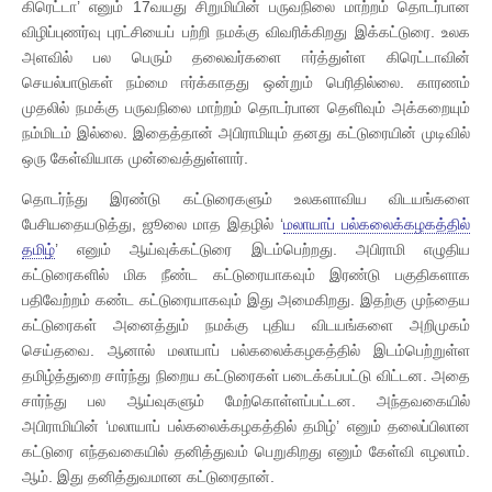
கிரெட்டா’ எனும் 17வயது சிறுமியின் பருவநிலை மாற்றம் தொடர்பான
விழிப்புணர்வு புரட்சியைப் பற்றி நமக்கு விவரிக்கிறது இக்கட்டுரை. உலக
அளவில் பல பெரும் தலைவர்களை ஈர்த்துள்ள கிரெட்டாவின்
செயல்பாடுகள் நம்மை ஈர்க்காதது ஒன்றும் பெரிதில்லை. காரணம்
முதலில் நமக்கு பருவநிலை மாற்றம் தொடர்பான தெளிவும் அக்கறையும்
நம்மிடம் இல்லை. இதைத்தான் அபிராமியும் தனது கட்டுரையின் முடிவில்
ஒரு கேள்வியாக முன்வைத்துள்ளார்.
தொடர்ந்து இரண்டு கட்டுரைகளும் உலகளாவிய விடயங்களை
பேசியதையடுத்து, ஜூலை மாத இதழில் ‘
மலாயாப் பல்கலைக்கழகத்தில்
தமிழ்
’ எனும் ஆய்வுக்கட்டுரை இடம்பெற்றது. அபிராமி எழுதிய
கட்டுரைகளில் மிக நீண்ட கட்டுரையாகவும் இரண்டு பகுதிகளாக
பதிவேற்றம் கண்ட கட்டுரையாகவும் இது அமைகிறது. இதற்கு முந்தைய
கட்டுரைகள் அனைத்தும் நமக்கு புதிய விடயங்களை அறிமுகம்
செய்தவை. ஆனால் மலாயாப் பல்கலைக்கழகத்தில் இடம்பெற்றுள்ள
தமிழ்த்துறை சார்ந்து நிறைய கட்டுரைகள் படைக்கப்பட்டு விட்டன. அதை
சார்ந்து பல ஆய்வுகளும் மேற்கொள்ளப்பட்டன. அந்தவகையில்
அபிராமியின் ‘மலாயாப் பல்கலைக்கழகத்தில் தமிழ்’ எனும் தலைப்பிலான
கட்டுரை எந்தவகையில் தனித்துவம் பெறுகிறது எனும் கேள்வி எழலாம்.
ஆம். இது தனித்துவமான கட்டுரைதான்.