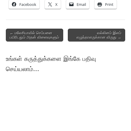
Facebook
X
Email
Print
Post
← மலேசியாவில் செம்பனை
வல்லினம் இளம்
பயிரிடலும் அதன் விளைவுகளும்
எழுத்தாளருக்கான விருது →
navigation
உங்கள் கருத்துக்களை இங்கே பதிவு
செய்யலாம்...