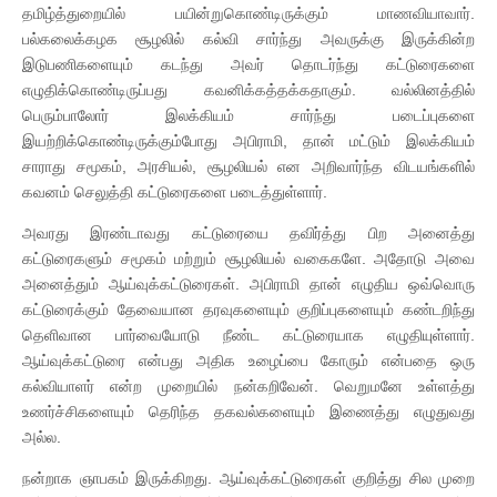
தமிழ்த்துறையில் பயின்றுகொண்டிருக்கும் மாணவியாவார்.
பல்கலைக்கழக சூழலில் கல்வி சார்ந்து அவருக்கு இருக்கின்ற
இடுபணிகளையும் கடந்து அவர் தொடர்ந்து கட்டுரைகளை
எழுதிக்கொண்டிருப்பது கவனிக்கத்தக்கதாகும். வல்லினத்தில்
பெரும்பாலோர் இலக்கியம் சார்ந்து படைப்புகளை
இயற்றிக்கொண்டிருக்கும்போது அபிராமி, தான் மட்டும் இலக்கியம்
சாராது சமூகம், அரசியல், சூழலியல் என அறிவார்ந்த விடயங்களில்
கவனம் செலுத்தி கட்டுரைகளை படைத்துள்ளார்.
அவரது இரண்டாவது கட்டுரையை தவிர்த்து பிற அனைத்து
கட்டுரைகளும் சமூகம் மற்றும் சூழலியல் வகைகளே. அதோடு அவை
அனைத்தும் ஆய்வுக்கட்டுரைகள். அபிராமி தான் எழுதிய ஒவ்வொரு
கட்டுரைக்கும் தேவையான தரவுகளையும் குறிப்புகளையும் கண்டறிந்து
தெளிவான பார்வையோடு நீண்ட கட்டுரையாக எழுதியுள்ளார்.
ஆய்வுக்கட்டுரை என்பது அதிக உழைப்பை கோரும் என்பதை ஒரு
கல்வியாளர் என்ற முறையில் நன்கறிவேன். வெறுமனே உள்ளத்து
உணர்ச்சிகளையும் தெரிந்த தகவல்களையும் இணைத்து எழுதுவது
அல்ல.
நன்றாக ஞாபகம் இருக்கிறது. ஆய்வுக்கட்டுரைகள் குறித்து சில முறை