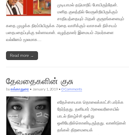
முடியாமல் தடுமாறிப் போயிருந்தேன்.
மனித குலத்தில் வேரூன்றியிருக்கும்
சாதியத்தையும் அதன் குரூரங்களையும்
கதை முழுக்க நிரம்பியிருக்க அதை வாசிக்கும் வாசகன் நிச்சயம்
பதைபதைப்புக்கு உள்ளாவான். எழுத்தாளர் இமையம் அவர்களை
வல்லினம் மூலமாக…
Read more →
தேவதைகளின் குசு
by
கங்காதுரை
•
January 1, 2019
•
0 Comments
எதேச்சையாக தொலைக்காட்சி பார்க்க
நேர்ந்தது. தனியார் அலைவரிசையில்
பாடல் நிகழ்ச்சி ஒன்று
ஒளியேறிக்கொண்டிருந்தது. வாண்டுகள்
தங்கள் திறமையைக்