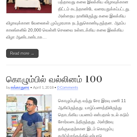
பத்தாவது கலை இலக்கிய விழாவுக்கான
திட்டம் கடந்தாண்டே வரையறுக்கப்பட்டது.
அன்றைய நாளிலிருந்து கலை இலக்கிய
விழாவுக்கான வேலைகள் மும்முரமாக நடந்துகொண்டிருந்தன. ஆரம்ப
காலங்களில் 20,000 வெள்ளி செலவை உள்ளடக்கிய கலை இலக்கிய
விழா ஆண்டாண்டாக…
Read more →
கொழும்பில் வல்லினம் 100
by
கங்காதுரை
•
April 1, 2018
•
0 Comments
கொழும்புக்கு வந்து சேர இரவு மணி 11
ஆகியிருந்தது. யாழ்ப்பணத்திலிருந்து
தொடங்கிய பயணம் என்பதால் உடல் கடும்
சோர்வடைந்திருந்தது. அன்றிரவு
தங்குவதற்கான இடம் கொழும்பு
தமிழ்ச்சங்கத்தில் ஏற்பாடு