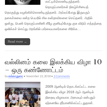
காட்டிக்கொண்டிருந்தனர்.
தொகுப்பாளர்கள் நிகழ்ச்சியைத்
தொகுத்து வழங்கிக்கொண்டிருந்தனர். அவ்வப்போது இருவரும்
நகைச்சுவை என்ற பெயரில் சில கன்றாவிகளை செய்தனர். அதில்
ஒன்று, பெண் தொகுப்பாளினி கீழே குனியும்போது குசு விடும் சத்தத்தை
ஒலிக்கச் செய்து அரங்கில் பார்வையாளர்களை சிரிக்க…
Read more →
வல்லினம் கலை இலக்கிய விழா 10
– ஒரு கண்ணோட்டம்
by
கங்காதுரை
•
November 22, 2018
•
2 Comments
2009 ஆண்டில் தொடங்கப்பட்ட கலை
இலக்கிய விழா 2018 ஆம் ஆண்டில்
நிறைவு விழாவாக அமையும் என்பதும்
ஏற்கனவே தீர்மானிக்கப்பட்டதுதான்.