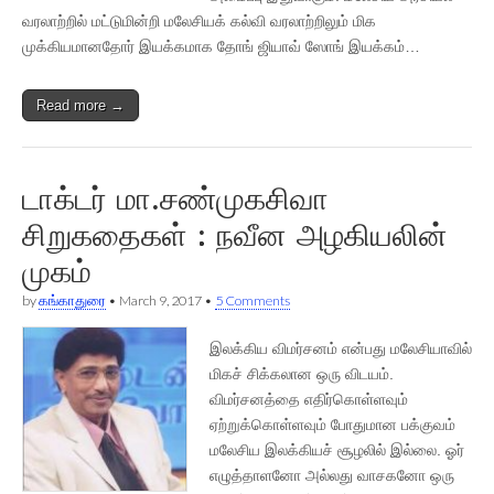
வரலாற்றில் மட்டுமின்றி மலேசியக் கல்வி வரலாற்றிலும் மிக
முக்கியமானதோர் இயக்கமாக தோங் ஜியாவ் ஸோங் இயக்கம்…
Read more →
டாக்டர் மா.சண்முகசிவா
சிறுகதைகள் : நவீன அழகியலின்
முகம்
by
கங்காதுரை
•
March 9, 2017
•
5 Comments
இலக்கிய விமர்சனம் என்பது மலேசியாவில்
மிகச் சிக்கலான ஒரு விடயம்.
விமர்சனத்தை எதிர்கொள்ளவும்
ஏற்றுக்கொள்ளவும் போதுமான பக்குவம்
மலேசிய இலக்கியச் சூழலில் இல்லை. ஓர்
எழுத்தாளனோ அல்லது வாசகனோ ஒரு