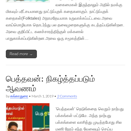
வகைமைகள் இருந்தாலும் அதில் நமக்கு
மிகவும் பரீட்சயமானது நாட்டுப்புறக் கதைகளாகும். நாட்டுப்புறக்
கதைகள்(Folktales) அநாமதேயமாக உருவாக்கப்பட்டவை.அவை
வாய்மொழியாக தொடர்ந்து பல தலைமுறைகளுக்கு கடத்தப்படுகின்றன.
அவை குறிப்பிட்ட கலாச்சாரத்திற்குள் மக்களால்
பாதுகாக்கப்படுகின்றன.அவை ஒரு சமூகத்தின்…
Read more →
பெத்தவன்: நிகழ்த்தப்படும்
ஆவணம்
by
கங்காதுரை
•
March 1, 2019
•
2 Comments
‘பெத்தவன்’ நெடுங்கதை வெறும் நாற்பது
பக்கங்கள் மட்டுமே. அந்த நாற்பது
பக்கங்களை வாசித்து முடித்தபோது சில
மணி நேரம் எந்த வேலையும் செய்ய