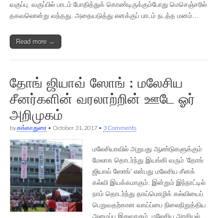
வகுப்பு. வகுப்பில் பாடம் போதித்துக் கொண்டிருக்கும்போது மெசெஞ்சரில்
தகவலொன்று வந்தது. அதையடுத்து எனக்குப் பாடம் நடத்த மனம்…
Read more →
தோங் ஜியாவ் ஸோங் : மலேசிய
சீனர்களின் வரலாற்றின் ஊடே ஓர்
அறிமுகம்
by
கங்காதுரை
•
October 31, 2017
•
3 Comments
மலேசியாவில் அறுபது ஆண்டுகளுக்கும்
மேலாக தொடர்ந்து இயங்கி வரும் ‘தோங்
ஜியாவ் ஸோங்’ என்பது மலேசிய சீனக்
கல்வி இயக்கமாகும். இன்றும் இந்நாட்டில்
நாம் தொடர்ந்து தாய்மொழிக் கல்வியைப்
பெறுவதற்கான வாய்ப்பை நிலைநிறுத்திய
அமைப்பு இதுவாகும். மலேசிய அரசியல்