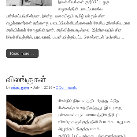
இலக்கியங்கள் குறிப்பிட்ட ஒரு
சமூகத்தின் படைப்பாகவே
பார்க்கப்படுகின்றன. இன்று வரையிலும் தமிழ் மற்றும் சீன
எழுத்தாளர்கள் தங்களது படைப்பிலக்கியங்களைத் தேசிய இலக்கியமாக
அறிவிக்கக் கோருகின்றனர். அறிவித்தபாடில்லை. இந்நிலையில் சீன
இலக்கியத்தில், பரவலாகப் பயன்படுத்தப்பட்ட சொல்லாடல் ‘மலேசிய…
Read more →
விலங்குகள்
by
கங்காதுரை
•
July 4, 2016
•
0 Comments
மீண்டும் நிர்வாகத்திடமிருந்து அதே
மின்னஞ்சல் வந்திருந்தது. இம்முறை,
பல்கலைக்கழக வளாகத்தில் திரியும்
விலங்குகளுக்குத் தீனி போடக்கூடாது என
அழுத்தம் திருத்தமாகக்
குறிப்பிடப்பட்டிருந்தது. பல்கலைக்கழகம்