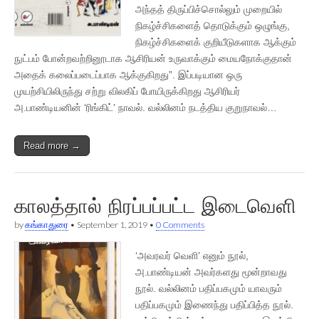
அந்தத் திருப்பிச்சொல்லும் முறையில்
நிகழ்ச்சிகளைத் தொடுக்கும் ஒழுங்கு,
நிகழ்ச்சிகளைக் குறியீடுகளாக ஆக்கும்
நுட்பம் போன்றவற்றினூடாக ஆசிரியன் உருவாக்கும் மையநோக்குதான்
அதைக் கலைப்படைப்பாக ஆக்குகிறது”. இப்படியான ஒரு
முயற்சியிலிருந்து சற்று விலகிப் போயிருக்கிறது ஆசிரியர்
அ.பாண்டியனின் ‘ரிங்கிட்’ நாவல். வல்லினம் நடத்திய குறுநாவல்…
Read more →
காலத்தால் நிரப்பப்பட்ட இடைவெளி
by
கங்காதுரை
•
September 1, 2019
•
0 Comments
‘அவரவர் வெளி’ எனும் நூல்,
அ.பாண்டியன் அவர்களது மூன்றாவது
நூல். வல்லினம் பதிப்பகமும் யாவரும்
பதிப்பகமும் இணைந்து பதிப்பித்த நூல்.