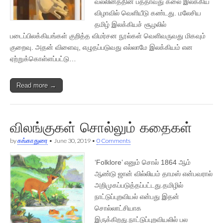
வல்லினத்தின் பத்தாவது கலை இலக்கிய
விழாவில் வெளியீடு கண்டது. மலேசிய
தமிழ் இலக்கியச் சூழலில்
படைப்பிலக்கியங்கள் குறித்த விமர்சன நூல்கள் வெளிவருவது மிகவும்
குறைவு. அதன் விளைவு, எழுதப்படுவது எல்லாமே இலக்கியம் என
ஏற்றுக்கொள்ளப்பட்டு…
Read more →
விலங்குகள் சொல்லும் கதைகள்
by
கங்காதுரை
•
June 30, 2019
•
0 Comments
‘Folklore’ எனும் சொல் 1864 ஆம்
ஆண்டு ஜான் வில்லியம் தாமஸ் என்பவரால்
அறிமுகப்படுத்தப்பட்டது.தமிழில்
நாட்டுப்புறவியல் என்பது இதன்
சொல்லாட்சியாக
இருக்கிறது.நாட்டுப்புறவியலில் பல