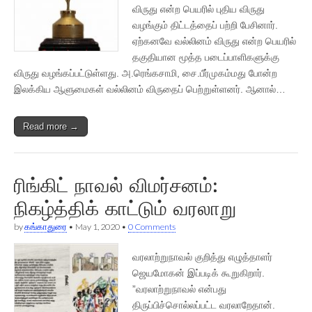
விருது என்ற பெயரில் புதிய விருது
வழங்கும் திட்டத்தைப் பற்றி பேசினார்.
ஏற்கனவே வல்லினம் விருது என்ற பெயரில்
தகுதியான மூத்த படைப்பாளிகளுக்கு
விருது வழங்கப்பட்டுள்ளது. அ.ரெங்கசாமி, சை.பீர்முகம்மது போன்ற
இலக்கிய ஆளுமைகள் வல்லினம் விருதைப் பெற்றுள்ளனர். ஆனால்…
Read more →
ரிங்கிட் நாவல் விமர்சனம்:
நிகழ்த்திக் காட்டும் வரலாறு
by
கங்காதுரை
•
May 1, 2020
•
0 Comments
வரலாற்றுநாவல் குறித்து எழுத்தாளர்
ஜெயமோகன் இப்படிக் கூறுகிறார்.
”வரலாற்றுநாவல் என்பது
திருப்பிச்சொல்லப்பட்ட வரலாறேதான்.