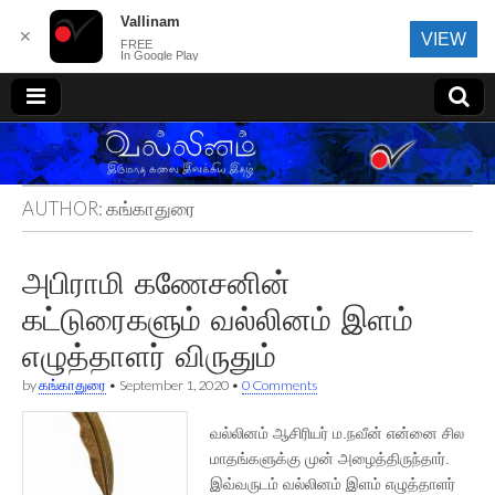
Vallinam
✕
VIEW
FREE
In Google Play
வல்லினம்
AUTHOR:
கங்காதுரை
அபிராமி கணேசனின்
கட்டுரைகளும் வல்லினம் இளம்
எழுத்தாளர் விருதும்
by
கங்காதுரை
•
September 1, 2020
•
0 Comments
வல்லினம் ஆசிரியர் ம.நவீன் என்னை சில
மாதங்களுக்கு முன் அழைத்திருந்தார்.
இவ்வருடம் வல்லினம் இளம் எழுத்தாளர்