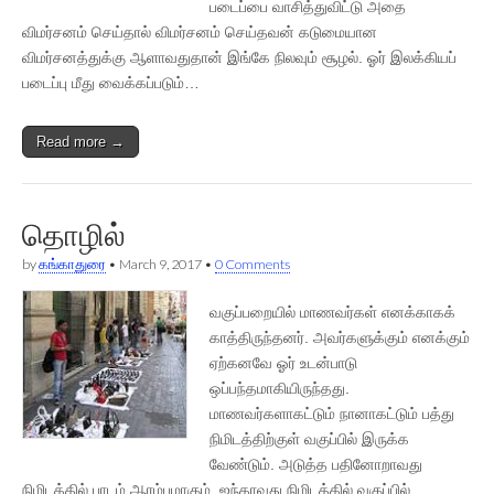
படைப்பை வாசித்துவிட்டு அதை
விமர்சனம் செய்தால் விமர்சனம் செய்தவன் கடுமையான
விமர்சனத்துக்கு ஆளாவதுதான் இங்கே நிலவும் சூழல். ஓர் இலக்கியப்
படைப்பு மீது வைக்கப்படும்…
Read more →
தொழில்
by
கங்காதுரை
•
March 9, 2017
•
0 Comments
வகுப்பறையில் மாணவர்கள் எனக்காகக்
காத்திருந்தனர். அவர்களுக்கும் எனக்கும்
ஏற்கனவே ஓர் உடன்பாடு
ஒப்பந்தமாகியிருந்தது.
மாணவர்களாகட்டும் நானாகட்டும் பத்து
நிமிடத்திற்குள் வகுப்பில் இருக்க
வேண்டும். அடுத்த பதினோறாவது
நிமிடத்தில் பாடம் ஆரம்பமாகும். ஐந்தாவது நிமிடத்தில் வகுப்பில்