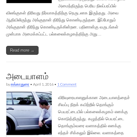
அமைந்திருந்த பெரிய நிலப்பரப்பில்
விலங்குகள் திரிவது நிர்வாகத்திற்கு நெருடலாக இருந்தது. அவை
ஆதியிலிருந்து அங்குதான் திரிந்து கொண்டிருந்தன. இப்போதும்
அங்குதான் திரிந்து கொண்டிருக்கின்றன. பதினான்கு வருடங்கள்
முன்பாக அமைக்கப்பட்ட பல்கலைக்கழகத்திற்கு அது…
Read more →
அடையாளம்
by
கங்காதுரை
•
April 1, 2016
•
1 Comment
விரிவுரையாளனுக்கான அடையாளத்தைச்
சிவப்பு நிறக் கயிற்றில் தொங்கும்
பெயரட்டையில் பல்கலைக்கழகம் எனக்கு
கொடுத்திருந்து. கழுத்தில் பெயரட்டை
தொங்கும்வரை வளாகத்தில் எனக்கு
எந்தச் சிக்கலும் இல்லை. வளாகத்தை