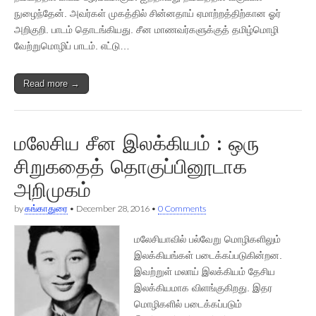
நுழைந்தேன். அவர்கள் முகத்தில் சின்னதாய் ஏமாற்றத்திற்கான ஓர்
அறிகுறி. பாடம் தொடங்கியது. சீன மாணவர்களுக்குத் தமிழ்மொழி
வேற்றுமொழிப் பாடம். எட்டு…
Read more →
மலேசிய சீன இலக்கியம் : ஒரு
சிறுகதைத் தொகுப்பினூடாக
அறிமுகம்
by
கங்காதுரை
•
December 28, 2016
•
0 Comments
மலேசியாவில் பல்வேறு மொழிகளிலும்
இலக்கியங்கள் படைக்கப்படுகின்றன.
இவற்றுள் மலாய் இலக்கியம் தேசிய
இலக்கியமாக விளங்குகிறது. இதர
மொழிகளில் படைக்கப்படும்