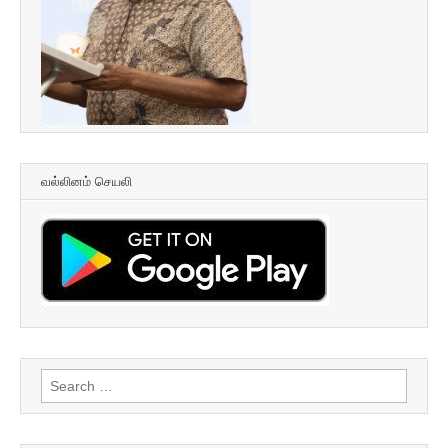
வல்லினம் செயலி
Search
for: