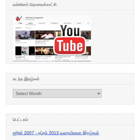
வல்லினம் தொலைக்காட்சி
கடந்த இதழ்கள்
கடந்த
இதழ்கள்
பெட்டகம்
ஜூன் 2007 - ஏப்ரல் 2013 வரையிலான இதழ்கள்