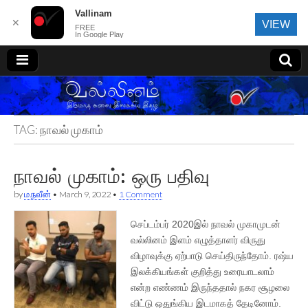
Vallinam
✕
VIEW
FREE
In Google Play
வல்லினம்
TAG:
நாவல் முகாம்
நாவல் முகாம்: ஒரு பதிவு
by
ம.நவீன்
•
March 9, 2022
•
1 Comment
செப்டம்பர் 2020இல் நாவல் முகாமுடன்
வல்லினம் இளம் எழுத்தாளர் விருது
விழாவுக்கு ஏற்பாடு செய்திருந்தோம். ரஷ்ய
இலக்கியங்கள் குறித்து உரையாடலாம்
என்ற எண்ணம் இருந்ததால் நகர சூழலை
விட்டு ஒதுங்கிய இடமாகத் தேடினோம்.