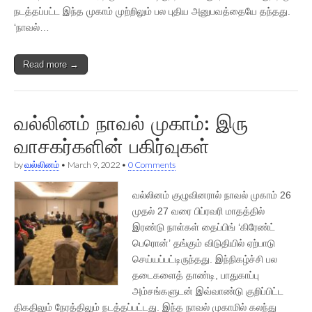
நடத்தப்பட்ட இந்த முகாம் முற்றிலும் பல புதிய அனுபவத்தையே தந்தது.
‘நாவல்…
Read more →
வல்லினம் நாவல் முகாம்: இரு
வாசகர்களின் பகிர்வுகள்
by
வல்லினம்
•
March 9, 2022
•
0 Comments
வல்லினம் குழுவினரால் நாவல் முகாம் 26
முதல் 27 வரை பிப்ரவரி மாதத்தில்
இரண்டு நாள்கள் தைப்பிங் ‘கிரேண்ட்
பெரொன்’ தங்கும் விடுதியில் ஏற்பாடு
செய்யப்பட்டிருந்தது. இந்நிகழ்ச்சி பல
தடைகளைத் தாண்டி, பாதுகாப்பு
அம்சங்களுடன் இவ்வாண்டு குறிப்பிட்ட
திகதிலும் நேரத்திலும் நடத்தப்பட்டது. இந்த நாவல் முகாமில் கலந்து