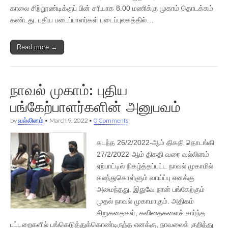
காலை சிற்றூண்டிக்குப் பின் சரியாக 8.00 மணிக்கு முகாம் தொடக்கம்
கண்டது. புதிய படைப்பாளர்கள் படைப்புலகத்தில்…
Read more →
நாவல் முகாம்: புதிய
பங்கேற்பாளர்களின் அனுபவம்
by
வல்லினம்
•
March 9, 2022
•
0 Comments
கடந்த 26/2/2022-ஆம் திகதி தொடங்கி
27/2/2022-ஆம் திகதி வரை வல்லினம்
ஏற்பாட்டில் நிகழ்த்தப்பட்ட நாவல் முகாமில்
கலந்துகொள்ளும் வாய்ப்பு எனக்கு
அமைந்தது. இதுவே நான் பங்கேற்கும்
முதல் நாவல் முகாமாகும். அதிகம்
சிறுகதைகள், கவிதைகளைச் சார்ந்த
பட்டறைகளில் பங்கெடுத்துக்கொண்டிருந்த எனக்கு, நாவலைக் குறித்து