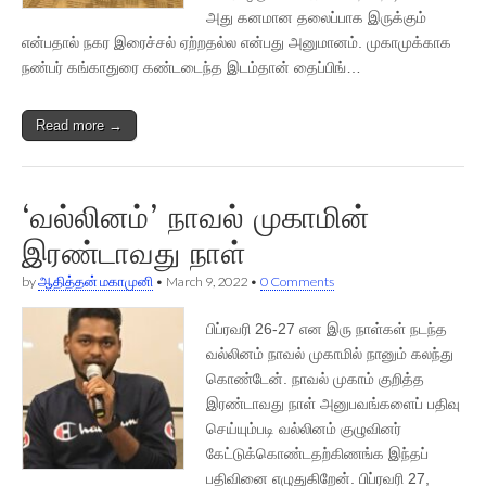
அது கனமான தலைப்பாக இருக்கும்
என்பதால் நகர இரைச்சல் ஏற்றதல்ல என்பது அனுமானம். முகாமுக்காக
நண்பர் கங்காதுரை கண்டடைந்த இடம்தான் தைப்பிங்…
Read more →
‘வல்லினம்’ நாவல் முகாமின்
இரண்டாவது நாள்
by
ஆதித்தன் மகாமுனி
•
March 9, 2022
•
0 Comments
பிப்ரவரி 26-27 என இரு நாள்கள் நடந்த
வல்லினம் நாவல் முகாமில் நானும் கலந்து
கொண்டேன். நாவல் முகாம் குறித்த
இரண்டாவது நாள் அனுபவங்களைப் பதிவு
செய்யும்படி வல்லினம் குழுவினர்
கேட்டுக்கொண்டதற்கிணங்க இந்தப்
பதிவினை எழுதுகிறேன். பிப்ரவரி 27,