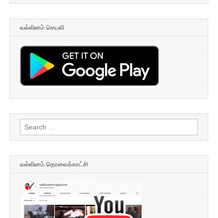
வல்லினம் செயலி
Search
for:
வல்லினம் தொலைக்காட்சி