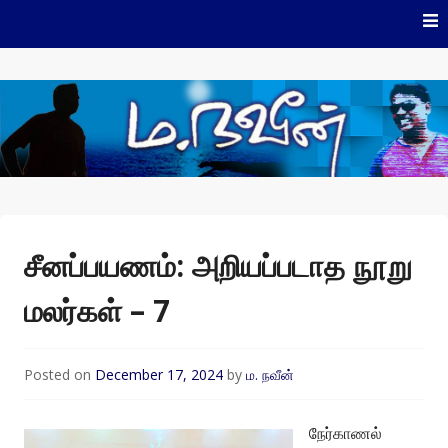
Skip
to
content
ம.நவீன்
சீனப்பயணம்: அறியப்படாத நூறு
மலர்கள் – 7
Posted on
December 17, 2024
by
ம. நவீன்
நேர்காணல்