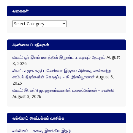
வகைகள்
வகைகள்
அண்மையப் பதிவுகள்
லீகாட்: ஓர் இளம் மனத்தின் இருண்ட பாதையும் தேடலும்
August
8, 2026
லீகாட்: சமூக கருப்பு வெள்ளை இருமை அல்லாத எண்ணற்ற
சாம்பல் நிறங்களின் தொகுப்பு – கி. இளம்பூரணன்
August 6,
2026
லீகாட்: இரண்டு முரணுணர்வுகளின் வலைப்பின்னல் – சாலினி
August 3, 2026
வல்லினம் அகப்பக்கம் வாசிக்க
வல்லினம் – கலை, இலக்கிய இதழ்