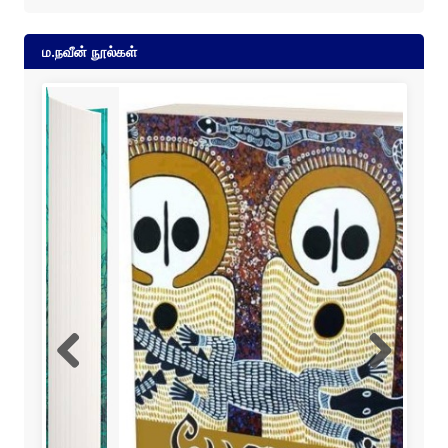
ம.நவீன் நூல்கள்