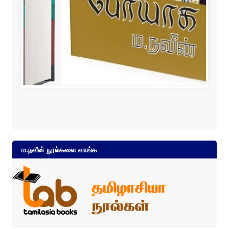
போயாக் (சிறுகதை)
ம.நவீன் நூல்களை வாங்க