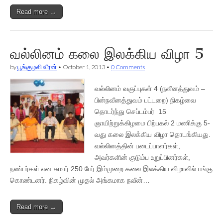
Read more →
வல்லினம் கலை இலக்கிய விழா 5
by
பூங்குழலி வீரன்
•
October 1, 2013
•
0 Comments
வல்லினம் வகுப்புகள் 4 (நவீனத்துவம் –
பின்நவீனத்துவம் பட்டறை) நிகழ்வை
தொடர்ந்து செப்டம்பர் 15
ஞாயிற்றுக்கிழமை பிற்பகல் 2 மணிக்கு 5-
வது கலை இலக்கிய விழா தொடங்கியது.
வல்லினத்தின் படைப்பாளர்கள்,
அவர்களின் குடும்ப உறுப்பினர்கள்,
நண்பர்கள் என சுமார் 250 பேர் இம்முறை கலை இலக்கிய விழாவில் பங்கு
கொண்டனர். நிகழ்வின் முதல் அங்கமாக நவீன்…
Read more →