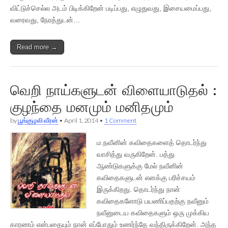
விட்டுச்செல்ல அடம் பிடிக்கிறேன் படிப்பது, எழுதுவது, இசையமைப்பது,
வரைவது, நேரத்துடன்…
Read more →
வெறி நாய்களுடன் விளையாடுதல் :
குழந்தை மனமும் மனிதமும்
by
பூங்குழலி வீரன்
•
April 1, 2014
•
1 Comment
ம.நவீனின் கவிதைகளைத் தொடர்ந்து
வாசித்து வருகிறேன். பத்து
ஆண்டுகளுக்கு மேல் நவீனின்
கவிதைகளுடன் எனக்கு பரிச்சயம்
இருக்கிறது. தொடர்ந்து நான்
கவிதைகளோடு பயணிப்பதற்கு நவீனும்
நவீனுடைய கவிதைகளும் ஒரு முக்கிய
காரணம் என்பதையும் நான் எப்போதும் உணர்ந்தே வந்திருக்கிறேன். அந்த