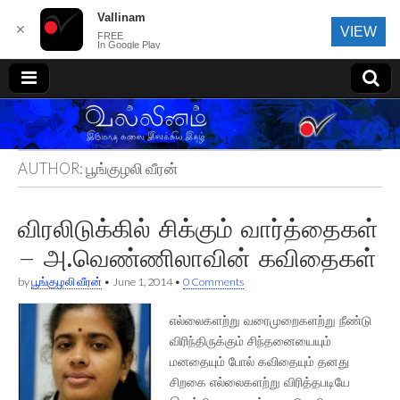
Vallinam
✕
VIEW
FREE
In Google Play
வல்லினம்
AUTHOR:
பூங்குழலி வீரன்
விரலிடுக்கில் சிக்கும் வார்த்தைகள்
– அ.வெண்ணிலாவின் கவிதைகள்
by
பூங்குழலி வீரன்
•
June 1, 2014
•
0 Comments
எல்லைகளற்று வரைமுறைகளற்று நீண்டு
விரிந்திருக்கும் சிந்தனையையும்
மனதையும் போல் கவிதையும் தனது
சிறகை எல்லைகளற்று விரித்தபடியே