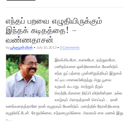
எந்தப் பறவை எழுதியிருக்கும்
இந்தக் கடிதத்தை! –
வண்ணதாசன்
by
பூங்குழலி வீரன்
•
July 10, 2013
•
0 Comments
இலக்கியமோ, கலையோ, தத்துவமோ,
மனிதர்களை ஒன்றிணைக்க வேண்டும்.
எந்த நுட்பத்தை முன்னிறுத்தியும் இறுகக்
கட்டிய மாலையிலிருந்து அது பூவை
உருவக் கூடாது. காற்றும் நீரும்
வெற்றிடங்களை நிரப்பி விடுகின்றன. நல்ல
வாழ்வும் அதைத்தான் செய்யும்… நான்
உணர்வதைத்தானே நான் எழுதவும் வேண்டும். மனத்தில் தோன்றியதை
எழுதிவிட்டேன். சேறுமில்லை, சந்தனமுமில்லை. அவரவர் கை மணல் இது
–…