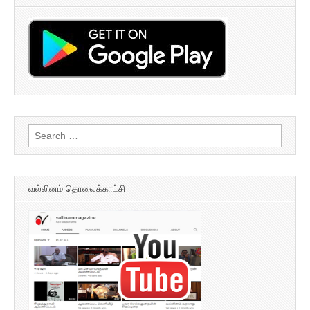
Search
for:
வல்லினம் தொலைக்காட்சி