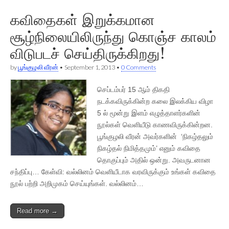
கவிதைகள் இறுக்கமான
சூழ்நிலையிலிருந்து கொஞ்ச காலம்
விடுபடச் செய்திருக்கிறது!
by
பூங்குழலி வீரன்
•
September 1, 2013
•
0 Comments
செப்டம்பர் 15 ஆம் திகதி
நடக்கவிருக்கின்ற கலை இலக்கிய விழா
5 ல் மூன்று இளம் எழுத்தாளர்களின்
நூல்கள் வெளியீடு காணவிருக்கின்றன.
பூங்குழலி வீரன் அவர்களின் ‘நிகழ்தலும்
நிகழ்தல் நிமித்தமும்’ எனும் கவிதை
தொகுப்பும் அதில் ஒன்று. அவருடனான
சந்திப்பு… கேள்வி: வல்லினம் வெளியீடாக வரவிருக்கும் உங்கள் கவிதை
நூல் பற்றி அறிமுகம் செய்யுங்கள். வல்லினம்…
Read more →