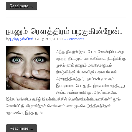
Read more →
நானும் ரௌத்திரம் பழகுகின்றேன்.
by
பூங்குழலி வீரன்
•
August 1, 2013
•
0 Comments
அந்த நிகழ்விற்குப் போக வேண்டும் என்ற
எந்தத் திட்டமும் எனக்கில்லை. நிகழ்விற்கு
முதல் நாள் தானும் மணிமொழியும்
நிகழ்விற்குப் போகவிருப்பதாக யோகி
அழைத்திருந்தார். நாங்கள் மூவரும்
இப்படியான பொது நிகழ்வுகளில் சந்தித்து
நீண்ட நாள்களாகிறது. அதற்காகவே,
இந்த “மலேசிய தமிழ் இலக்கியத்தில் பெண்ணிலக்கியவாதிகள்” நூல்
வெளீயிட்டு விழாவிற்குச் செல்லலாம் என முடிவெடுத்திருந்தேன்.
ஏற்கனவே, இந்த நூல்…
Read more →