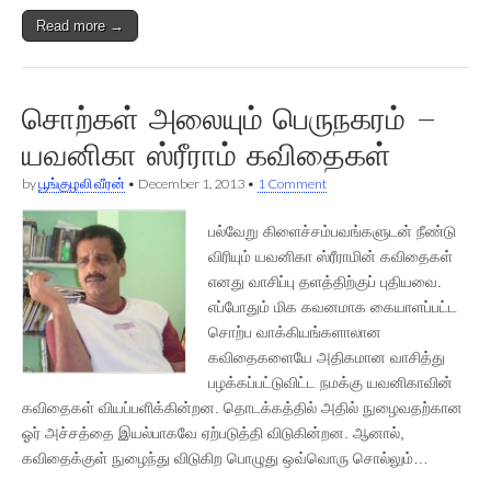
Read more →
சொற்கள் அலையும் பெருநகரம் –
யவனிகா ஸ்ரீராம் கவிதைகள்
by
பூங்குழலி வீரன்
•
December 1, 2013
•
1 Comment
பல்வேறு கிளைச்சம்பவங்களுடன் நீண்டு
விரியும் யவனிகா ஸ்ரீராமின் கவிதைகள்
எனது வாசிப்பு தளத்திற்குப் புதியவை.
எப்போதும் மிக கவனமாக கையாளப்பட்ட
சொற்ப வாக்கியங்களாலான
கவிதைகளையே அதிகமான வாசித்து
பழக்கப்பட்டுவிட்ட நமக்கு யவனிகாவின்
கவிதைகள் வியப்பளிக்கின்றன. தொடக்கத்தில் அதில் நுழைவதற்கான
ஓர் அச்சத்தை இயல்பாகவே ஏற்படுத்தி விடுகின்றன. ஆனால்,
கவிதைக்குள் நுழைந்து விடுகிற பொழுது ஒவ்வொரு சொல்லும்…