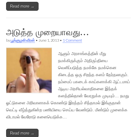
Read more →
அடுத்த முறையாவது…
by
பூங்குழலி வீரன்
•
June 1, 2013
•
1 Comment
ஆளும் அரசாங்கத்தின் மீது
நமக்கிருக்கும் அதிருப்தியை
வெளிப்படுத்த நமக்கே நமக்கென
கிடைத்த ஒரு சிறந்த களம் தேர்தலாகும்.
நம்மைப் பகடைக் காய்களாக்கி ஆட்டமாய்
ஆடிய அரசியல்வாதிகளை இந்தக்
களத்தில்தான் வேரறுக்க முடியும்… நமது
ஓட்டுகளை அரிவாளாகக் கொண்டு இரத்தம் சிந்தாமல் இங்குதான்
வெட்டி வீழ்த்துகின்ற பணியியை செய்ய வேண்டும். மீண்டும் முளைக்க
விடாமல் வேரோடு களையெடுக்க…
Read more →