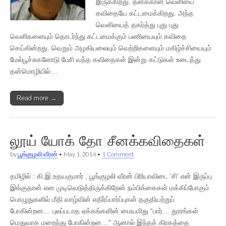
இருக்கிறது. தனக்கான வெளியை
கவிதையே கட்டமைக்கிறது. அந்த
வெளியைத் தகர்த்து புது புது
வெளிகளையும் தொடர்ந்து கட்டமைக்கும் பணியையும் கவிதை
செய்கின்றது. வெறும் அழகியலையும் வெற்றிகளையும் மகிழ்ச்சியையும்
மேல்பூச்சுகளோடு பேசி வந்த கவிதைகள் இன்று கட்டுகள் உடைத்து
தன்மொழியில்…
Read more →
லூய் யோக் தோ சீனக்கவிதைகள்
by
பூங்குழலி வீரன்
•
May 1, 2014
•
1 Comment
தமிழில் : கி.இ.உதயகுமார் , பூங்குழலி வீரன் பிரியாவிடை ‘சி’ என் இருப்பு
இங்குதான் என முடிவெடுத்திருக்கிறேன் நம்பிக்கைகள் மக்கிப்போகும்
பொழுதுகளில் மீதி வாழ்வின் எதிர்ப்பார்ப்புகள் தகுதியற்றுப்
போகின்றன… புலப்படாத ஏக்கங்களின் மையமிது “பார்… தூரங்கள்
மெதுவாக மறைந்து போகின்றன…” ஆனால் இந்தக் கிரகத்தை